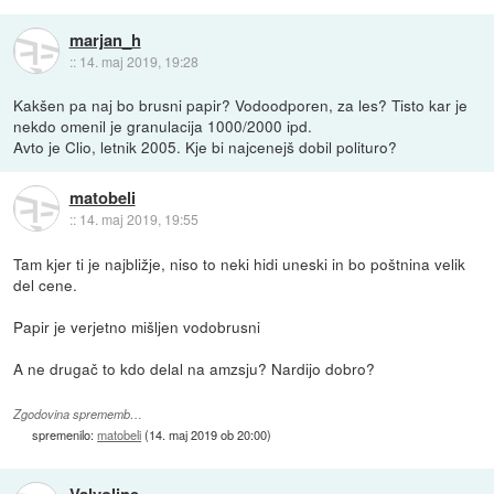
marjan_h
::
14. maj 2019, 19:28
Kakšen pa naj bo brusni papir? Vodoodporen, za les? Tisto kar je
nekdo omenil je granulacija 1000/2000 ipd.
Avto je Clio, letnik 2005. Kje bi najcenejš dobil polituro?
matobeli
::
14. maj 2019, 19:55
Tam kjer ti je najbližje, niso to neki hidi uneski in bo poštnina velik
del cene.
Papir je verjetno mišljen vodobrusni
A ne drugač to kdo delal na amzsju? Nardijo dobro?
Zgodovina sprememb…
spremenilo:
matobeli
(
14. maj 2019 ob 20:00
)
Valvoline