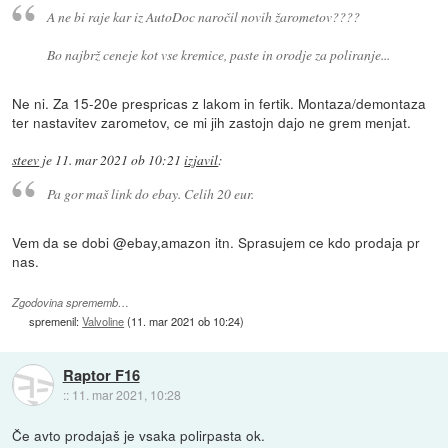
A ne bi raje kar iz AutoDoc naročil novih žarometov????
Bo najbrž ceneje kot vse kremice, paste in orodje za poliranje...
Ne ni. Za 15-20e prespricas z lakom in fertik. Montaza/demontaza
ter nastavitev zarometov, ce mi jih zastojn dajo ne grem menjat.
steev
je
11. mar 2021 ob 10:21
izjavil
:
Pa gor maš link do ebay. Celih 20 eur.
Vem da se dobi @ebay,amazon itn. Sprasujem ce kdo prodaja pr
nas.
Zgodovina sprememb…
spremenil:
Valvoline
(
11. mar 2021 ob 10:24
)
Raptor F16
::
11. mar 2021, 10:28
Če avto prodajaš je vsaka polirpasta ok.