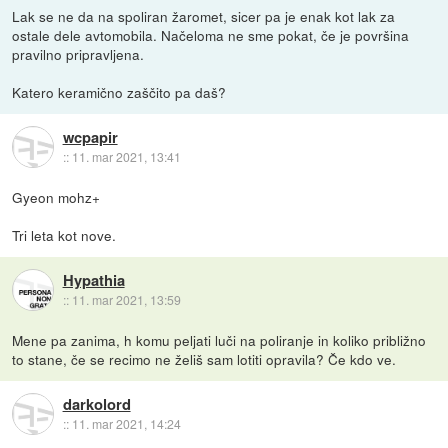
Lak se ne da na spoliran žaromet, sicer pa je enak kot lak za
ostale dele avtomobila. Načeloma ne sme pokat, če je površina
pravilno pripravljena.
Katero keramično zaščito pa daš?
wcpapir
::
11. mar 2021, 13:41
Gyeon mohz+
Tri leta kot nove.
Hypathia
::
11. mar 2021, 13:59
Mene pa zanima, h komu peljati luči na poliranje in koliko približno
to stane, če se recimo ne želiš sam lotiti opravila? Če kdo ve.
darkolord
::
11. mar 2021, 14:24