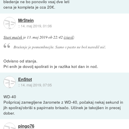
bledenje ne bo ponovilo vsaj dve leti
cena je kompleta je cca 20€.
MrStein
::
14. maj 2019, 01:06
Stari maček
je
13. maj 2019 ob 22:42
izjavil
:
Brušenje je pomembnejše. Samo s pasto ne boš naredil nič.
Odvisno od stanja.
Pri enih je dovolj spolirati in je razlika kot dan in noč.
EnStot
::
14. maj 2019, 07:05
WD-40
Pošpricaj zamegljene žaromete z WD-40, počakaj nekaj sekund in
jih spoliraj/obriši s papirnato brisačo. Učinek je takojšen in precej
dober.
pingo76