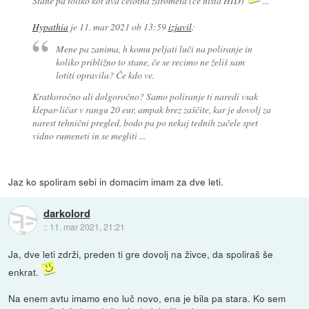
Stane pa toliko kot dva celotna žarometa (če nista HID)
...
Hypathia
je
11. mar 2021 ob 13:59
izjavil
:
Mene pa zanima, h komu peljati luči na poliranje in
koliko približno to stane, če se recimo ne želiš sam
lotiti opravila? Če kdo ve.
Kratkoročno ali dolgoročno? Samo poliranje ti naredi vsak
klepar-ličar v rangu 20 eur, ampak brez zaščite, kar je dovolj za
narest tehnični pregled, bodo pa po nekaj tednih začele spet
vidno rumeneti in se megliti ...
Jaz ko spoliram sebi in domacim imam za dve leti.
darkolord
::
11. mar 2021, 21:21
Ja, dve leti zdrži, preden ti gre dovolj na živce, da spoliraš še
enkrat.
Na enem avtu imamo eno luč novo, ena je bila pa stara. Ko sem