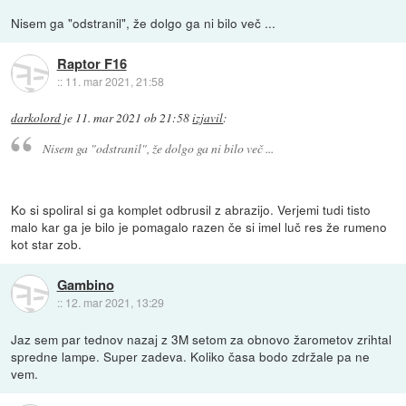
Nisem ga "odstranil", že dolgo ga ni bilo več ...
Raptor F16
::
11. mar 2021, 21:58
darkolord
je
11. mar 2021 ob 21:58
izjavil
:
Nisem ga "odstranil", že dolgo ga ni bilo več ...
Ko si spoliral si ga komplet odbrusil z abrazijo. Verjemi tudi tisto
malo kar ga je bilo je pomagalo razen če si imel luč res že rumeno
kot star zob.
Gambino
::
12. mar 2021, 13:29
Jaz sem par tednov nazaj z 3M setom za obnovo žarometov zrihtal
spredne lampe. Super zadeva. Koliko časa bodo zdržale pa ne
vem.