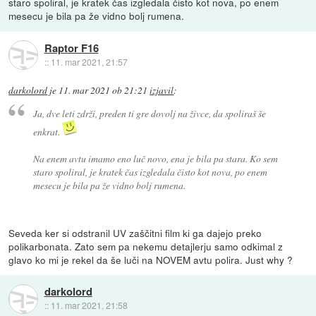
staro spoliral, je kratek čas izgledala čisto kot nova, po enem
mesecu je bila pa že vidno bolj rumena.
Raptor F16
::
11. mar 2021, 21:57
darkolord
je
11. mar 2021 ob 21:21
izjavil
:
Ja, dve leti zdrži, preden ti gre dovolj na živce, da spoliraš še
enkrat.
Na enem avtu imamo eno luč novo, ena je bila pa stara. Ko sem
staro spoliral, je kratek čas izgledala čisto kot nova, po enem
mesecu je bila pa že vidno bolj rumena.
Seveda ker si odstranil UV zaščitni film ki ga dajejo preko
polikarbonata. Zato sem pa nekemu detajlerju samo odkimal z
glavo ko mi je rekel da še luči na NOVEM avtu polira. Just why ?
darkolord
::
11. mar 2021, 21:58