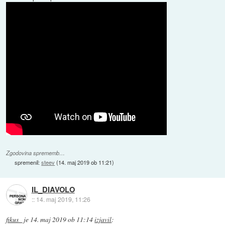
Zgodovina sprememb…
spremenil:
steev
(
14. maj 2019 ob 11:21
)
IL_DIAVOLO
::
14. maj 2019, 11:26
fikus_
je
14. maj 2019 ob 11:14
izjavil
: