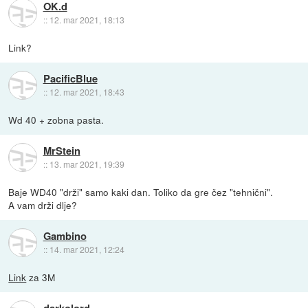
OK.d
::
12. mar 2021, 18:13
Link?
PacificBlue
::
12. mar 2021, 18:43
Wd 40 + zobna pasta.
MrStein
::
13. mar 2021, 19:39
Baje WD40 "drži" samo kaki dan. Toliko da gre čez "tehnični".
A vam drži dlje?
Gambino
::
14. mar 2021, 12:24
Link
za 3M