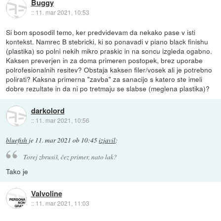
Buggy
::
11. mar 2021, 10:53
Si bom sposodil temo, ker predvidevam da nekako pase v isti
kontekst. Namrec B stebricki, ki so ponavadi v piano black finishu
(plastika) so polni nekih mikro praskic in na soncu izgleda ogabno.
Kaksen preverjen in za doma primeren postopek, brez uporabe
polrofesionalnih resitev? Obstaja kaksen filer/vosek ali je potrebno
polirati? Kaksna primerna "zavba" za sanacijo s katero ste imeli
dobre rezultate in da ni po tretmaju se slabse (meglena plastika)?
darkolord
::
11. mar 2021, 10:56
bluefish
je
11. mar 2021 ob 10:45
izjavil
:
Torej zbrusiš, čez primer, nato lak?
Tako je
Valvoline
::
11. mar 2021, 11:03