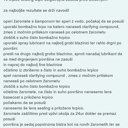
za najboljše rezultate se drži navodil
operi žaromete s šamponom ter speri z vodo. počakaj da se posuši
uporabi bombažno krpo na katero naneseš clarifying compound,
zmes z močnim pritiskom naneseš po celotnem žarometu
zloščiš s suho čisto bombažno krpico
uporabi spray lubricant na najbolj grobi blazinici ter rahlo drgni po
površini
preidi na drugo najbolj grobo blazinico, sproti nanašaj lubrikant da
se med drgnjenjem površina ne zasuši
in naprej do najbolj fine blazinice
očistimo iz zbrišemo s čisto in suho bombažno krpico
spet naneseš clarifying compound , zmes z močnim pritiskom
naneseš po celotnem žarometu
zloščiš s suho čisto bombažno krpico
očistimo žaromete, na čisto in suho površino nanesemo lens
basecoat s priloženo krpico
počakamo da se posuši
nanesemo še lens sealing s priloženo krpico.
žaromete zaščitimo pred vplivi okolja za 24ur dokler se premaz
posuši
površina je sedaj popolnoma bistra kot na novih žarometih ter se