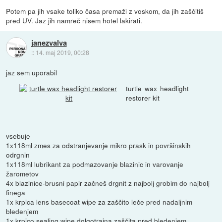
Potem pa jih vsake toliko časa premaži z voskom, da jih zaščitiš
pred UV. Jaz jih namreč nisem hotel lakirati.
janezvalva
::
14. maj 2019, 00:28
jaz sem uporabil
turtle wax headlight
restorer kit
vsebuje
1x118ml zmes za odstranjevanje mikro prask in površinskih
odrgnin
1x118ml lubrikant za podmazovanje blazinic in varovanje
žarometov
4x blazinice-brusni papir začneš drgnit z najbolj grobim do najbolj
finega
1x krpica lens basecoat wipe za zaščito leče pred nadaljnim
bledenjem
1x krpico sealing wipe dolgotrajna zaščita pred bledenjem