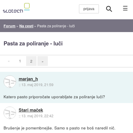
☰
Forum
»
Na cesti
»
Pasta za poliranje - luči
Pasta za poliranje - luči
«
1
2
»
marjan_h
::
13. maj 2019, 21:59
Katero pasto priporočate uporabljate za poliranje luči?
Stari maček
::
13. maj 2019, 22:42
Brušenje je pomembnejše. Samo s pasto ne boš naredil nič.