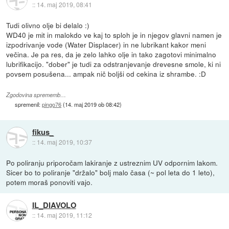
::
14. maj 2019, 08:41
Tudi olivno olje bi delalo :)
WD40 je mit in malokdo ve kaj to sploh je in njegov glavni namen je
izpodrivanje vode (Water Displacer) in ne lubrikant kakor meni
večina. Je pa res, da je zelo lahko olje in tako zagotovi minimalno
lubrifikacijo. "dober" je tudi za odstranjevanje drevesne smole, ki ni
povsem posušena... ampak nič boljši od cekina iz shrambe. :D
Zgodovina sprememb…
spremenil:
pingo76
(
14. maj 2019 ob 08:42
)
fikus_
::
14. maj 2019, 10:37
Po poliranju priporočam lakiranje z ustreznim UV odpornim lakom.
Sicer bo to poliranje "držalo" bolj malo časa (~ pol leta do 1 leto),
potem moraš ponoviti vajo.
IL_DIAVOLO
::
14. maj 2019, 11:12