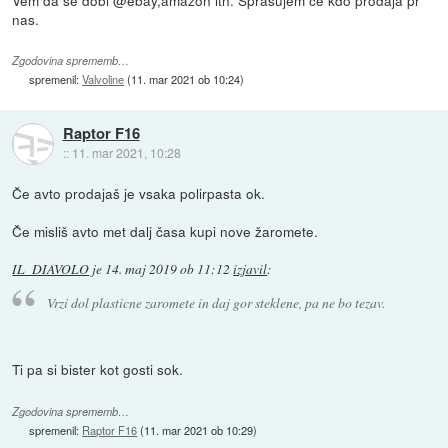
nas.
Zgodovina sprememb…
spremenil:
Valvoline
(
11. mar 2021 ob 10:24
)
Raptor F16
::
11. mar 2021, 10:28
Če avto prodajaš je vsaka polirpasta ok.
Če misliš avto met dalj časa kupi nove žaromete.
IL_DIAVOLO
je
14. maj 2019 ob 11:12
izjavil
:
Vrzi dol plasticne zaromete in daj gor steklene, pa ne bo tezav.
Ti pa si bister kot gosti sok.
Zgodovina sprememb…
spremenil:
Raptor F16
(
11. mar 2021 ob 10:29
)