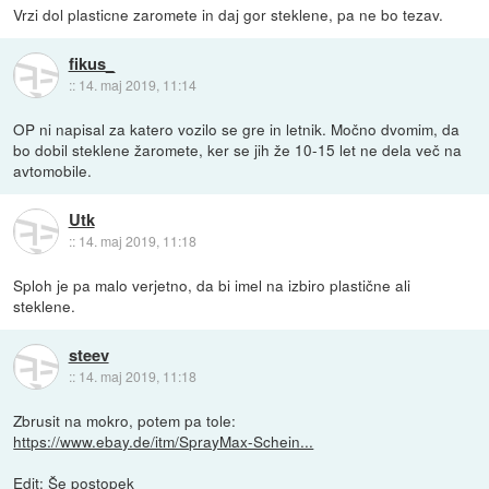
Vrzi dol plasticne zaromete in daj gor steklene, pa ne bo tezav.
fikus_
::
14. maj 2019, 11:14
OP ni napisal za katero vozilo se gre in letnik. Močno dvomim, da
bo dobil steklene žaromete, ker se jih že 10-15 let ne dela več na
avtomobile.
Utk
::
14. maj 2019, 11:18
Sploh je pa malo verjetno, da bi imel na izbiro plastične ali
steklene.
steev
::
14. maj 2019, 11:18
Zbrusit na mokro, potem pa tole:
https://www.ebay.de/itm/SprayMax-Schein...
Edit: Še postopek