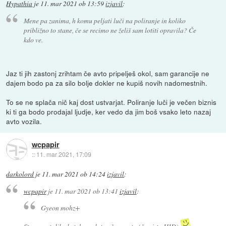
Hypathia
je
11. mar 2021 ob 13:59
izjavil
:
Mene pa zanima, h komu peljati luči na poliranje in koliko
približno to stane, če se recimo ne želiš sam lotiti opravila? Če
kdo ve.
Jaz ti jih zastonj zrihtam če avto pripelješ okol, sam garancije ne
dajem bodo pa za silo bolje dokler ne kupiš novih nadomestnih.
To se ne splača nič kaj dost ustvarjat. Poliranje luči je večen biznis
ki ti ga bodo prodajal ljudje, ker vedo da jim boš vsako leto nazaj
avto vozila.
wcpapir
::
11. mar 2021, 17:09
darkolord
je
11. mar 2021 ob 14:24
izjavil
:
wcpapir
je
11. mar 2021 ob 13:41
izjavil
:
Gyeon mohz+