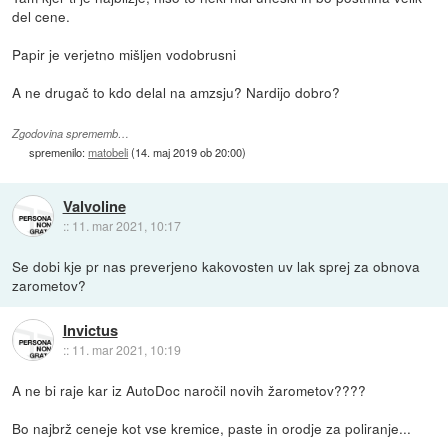
del cene.
Papir je verjetno mišljen vodobrusni
A ne drugač to kdo delal na amzsju? Nardijo dobro?
Zgodovina sprememb…
spremenilo:
matobeli
(
14. maj 2019 ob 20:00
)
Valvoline
::
11. mar 2021, 10:17
Se dobi kje pr nas preverjeno kakovosten uv lak sprej za obnova
zarometov?
Invictus
::
11. mar 2021, 10:19
A ne bi raje kar iz AutoDoc naročil novih žarometov????
Bo najbrž ceneje kot vse kremice, paste in orodje za poliranje...