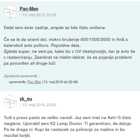
Pac-Man
::
13. maj 2019, 22:45
Delal sem sicer zadnje, ampak so bile čisto uničene.
Če se le da snemi dol, mokro brušenje 600/1000/2000 in finiš s
katerokoli avto polituro. Popoldne dela.
Zgleda super, ne vem pa, kako bo z UV obstojnostjo, ker je avto še
v restavriranju. Zaenkrat ne mislim lakirat, če se pojavijo problemi
pa ponovitev ali druge luči.
Zgodovina sprememb…
spremenilo:
Pac-Man
(
13. maj 2019 ob 22:46
)
zk_eu
::
13. maj 2019, 23:00
Tudi s pravo pasto se veliko naredi. Jaz sem imel na Astri G čisto
meglene. Uporabil sem K2 Lamp Doctor. Ti garantiram, da deluje.
Pa še draga ni. Kupi še nastavek za poliranje za mašino in bo
rezultat boljši.