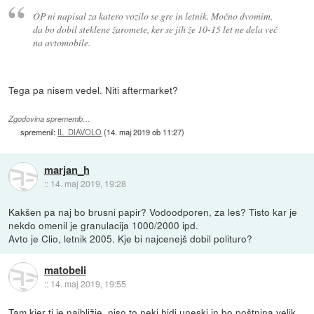
OP ni napisal za katero vozilo se gre in letnik. Močno dvomim,
da bo dobil steklene žaromete, ker se jih že 10-15 let ne dela več
na avtomobile.
Tega pa nisem vedel. Niti aftermarket?
Zgodovina sprememb…
spremenil:
IL_DIAVOLO
(
14. maj 2019 ob 11:27
)
marjan_h
::
14. maj 2019, 19:28
Kakšen pa naj bo brusni papir? Vodoodporen, za les? Tisto kar je
nekdo omenil je granulacija 1000/2000 ipd.
Avto je Clio, letnik 2005. Kje bi najcenejš dobil polituro?
matobeli
::
14. maj 2019, 19:55
Tam kjer ti je najbližje, niso to neki hidi uneski in bo poštnina velik