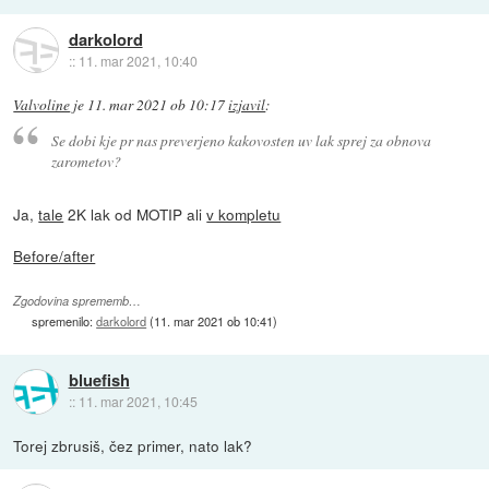
darkolord
::
11. mar 2021, 10:40
Valvoline
je
11. mar 2021 ob 10:17
izjavil
:
Se dobi kje pr nas preverjeno kakovosten uv lak sprej za obnova
zarometov?
Ja,
tale
2K lak od MOTIP ali
v kompletu
Before/after
Zgodovina sprememb…
spremenilo:
darkolord
(
11. mar 2021 ob 10:41
)
bluefish
::
11. mar 2021, 10:45
Torej zbrusiš, čez primer, nato lak?