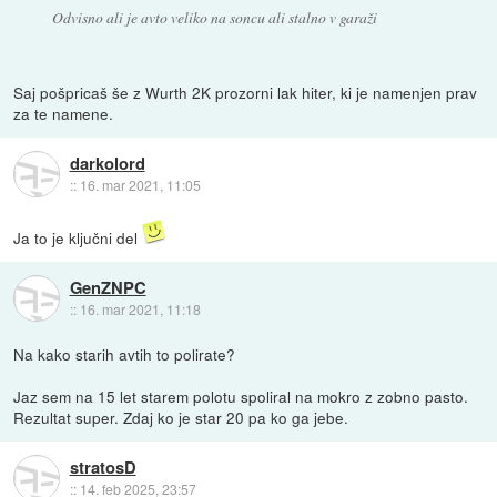
Odvisno ali je avto veliko na soncu ali stalno v garaži
Saj pošpricaš še z Wurth 2K prozorni lak hiter, ki je namenjen prav
za te namene.
darkolord
::
16. mar 2021, 11:05
Ja to je ključni del
GenZNPC
::
16. mar 2021, 11:18
Na kako starih avtih to polirate?
Jaz sem na 15 let starem polotu spoliral na mokro z zobno pasto.
Rezultat super. Zdaj ko je star 20 pa ko ga jebe.
stratosD
::
14. feb 2025, 23:57