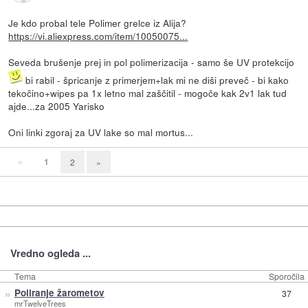
Je kdo probal tele Polimer grelce iz Alija?
https://vi.aliexpress.com/item/10050075...
Seveda brušenje prej in pol polimerizacija - samo še UV protekcijo
bi rabil - špricanje z primerjem+lak mi ne diši preveč - bi kako
tekočino+wipes pa 1x letno mal zaščitil - mogoče kak 2v1 lak tud
ajde...za 2005 Yarisko
Oni linki zgoraj za UV lake so mal mortus...
«
1
2
»
Vredno ogleda ...
Tema
Sporočila
»
Poliranje žarometov
37
mrTwelveTrees