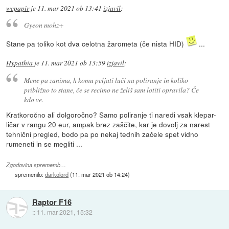
wcpapir
je
11. mar 2021 ob 13:41
izjavil
:
Gyeon mohz+
Stane pa toliko kot dva celotna žarometa (če nista HID)
...
Hypathia
je
11. mar 2021 ob 13:59
izjavil
:
Mene pa zanima, h komu peljati luči na poliranje in koliko
približno to stane, če se recimo ne želiš sam lotiti opravila? Če
kdo ve.
Kratkoročno ali dolgoročno? Samo poliranje ti naredi vsak klepar-
ličar v rangu 20 eur, ampak brez zaščite, kar je dovolj za narest
tehnični pregled, bodo pa po nekaj tednih začele spet vidno
rumeneti in se megliti ...
Zgodovina sprememb…
spremenilo:
darkolord
(
11. mar 2021 ob 14:24
)
Raptor F16
::
11. mar 2021, 15:32