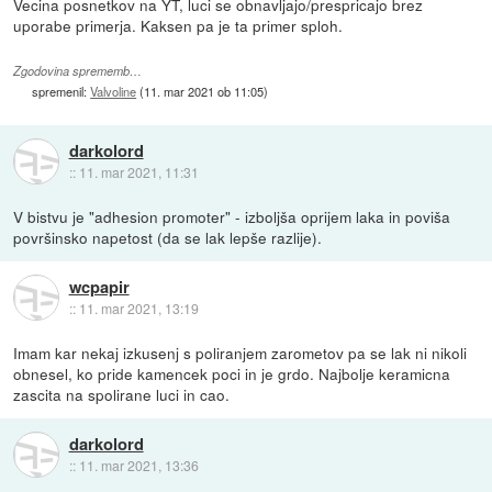
Vecina posnetkov na YT, luci se obnavljajo/prespricajo brez
uporabe primerja. Kaksen pa je ta primer sploh.
Zgodovina sprememb…
spremenil:
Valvoline
(
11. mar 2021 ob 11:05
)
darkolord
::
11. mar 2021, 11:31
V bistvu je "adhesion promoter" - izboljša oprijem laka in poviša
površinsko napetost (da se lak lepše razlije).
wcpapir
::
11. mar 2021, 13:19
Imam kar nekaj izkusenj s poliranjem zarometov pa se lak ni nikoli
obnesel, ko pride kamencek poci in je grdo. Najbolje keramicna
zascita na spolirane luci in cao.
darkolord
::
11. mar 2021, 13:36