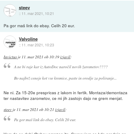
steev
::
11. mar 2021, 10:21
Pa gor maš link do ebay. Celih 20 eur.
Valvoline
::
11. mar 2021, 10:23
Invictus
je
11. mar 2021 ob 10:19
izjavil
:
A ne bi raje kar iz AutoDoc naročil novih žarometov????
Bo najbrž ceneje kot vse kremice, paste in orodje za poliranje...
Ne ni. Za 15-20e prespricas z lakom in fertik. Montaza/demontaza
ter nastavitev zarometov, ce mi jih zastojn dajo ne grem menjat.
steev
je
11. mar 2021 ob 10:21
izjavil
:
Pa gor maš link do ebay. Celih 20 eur.
Vem da se dobi @ebay,amazon itn. Sprasujem ce kdo prodaja pr