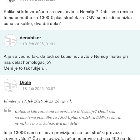
Koliko si kdo zaračuna za uvoz avta iz Nemčije? Dobil sem recimo
temu ponudbo za 1300 € plus strošek za DMV, se mi zdi ne nizka
cena za koliko, dva dni dela?
denabiker
::
18. feb 2025, 01:31
A je še vedno tak, da tudi če kupiš nov avto v Nemčiji moraš pri
nas delat homologacijo?
Meni je to tak fukjen...
Djole
::
18. feb 2025, 03:07
Blinder
je
17. feb 2025 ob 23:28
izjavil
:
Koliko si kdo zaračuna za uvoz avta iz Nemčije? Dobil sem
recimo temu ponudbo za 1300 € plus strošek za DMV, se mi zdi
ne nizka cena za koliko, dva dni dela?
to je 1300€ samo njihova provizija ali so tudi stroški prevoza
zraven všteti? Če sam uvažaš, računaš prevoz od cca 400 pa do