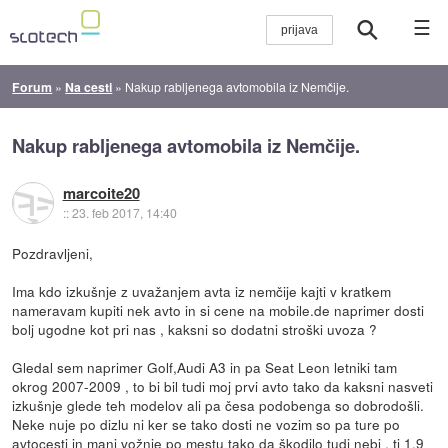
☰
Forum
»
Na cesti
»
Nakup rabljenega avtomobila iz Nemčije.
Nakup rabljenega avtomobila iz Nemčije.
marcoite20
::
23. feb 2017, 14:40
Pozdravljeni,
Ima kdo izkušnje z uvažanjem avta iz nemčije kajti v kratkem
nameravam kupiti nek avto in si cene na mobile.de naprimer dosti
bolj ugodne kot pri nas , kaksni so dodatni stroški uvoza ?
Gledal sem naprimer Golf,Audi A3 in pa Seat Leon letniki tam
okrog 2007-2009 , to bi bil tudi moj prvi avto tako da kaksni nasveti
izkušnje glede teh modelov ali pa česa podobenga so dobrodošli.
Neke nuje po dizlu ni ker se tako dosti ne vozim so pa ture po
avtocesti in manj vožnje po mestu tako da škodilo tudi nebi , ti 1,9