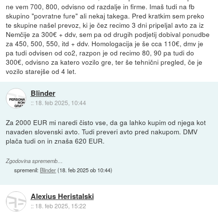
ne vem 700, 800, odvisno od razdalje in firme. Imaš tudi na fb
skupino "povratne fure" ali nekaj takega. Pred kratkim sem preko
te skupine našel prevoz, ki je čez recimo 3 dni pripeljal avto za iz
Nemčije za 300€ + ddv, sem pa od drugih podjetij dobival ponudbe
za 450, 500, 550, itd + ddv. Homologacija je še cca 110€, dmv je
pa tudi odvisen od co2, razpon je od recimo 80, 90 pa tudi do
300€, odvisno za katero vozilo gre, ter še tehnični pregled, če je
vozilo starejše od 4 let.
Blinder
::
18. feb 2025, 10:44
Za 2000 EUR mi naredi čisto vse, da ga lahko kupim od njega kot
navaden slovenski avto. Tudi preveri avto pred nakupom. DMV
plača tudi on in znaša 620 EUR.
Zgodovina sprememb…
spremenil:
Blinder
(
18. feb 2025 ob 10:44
)
Alexius Heristalski
::
18. feb 2025, 15:22