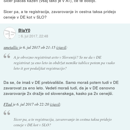
Sicer placas kazen (vsaj tako je v AT), ce te dobijo.
Sicer pa, a te registracija, zavarovanje in cestna taksa pridejo
ceneje v DE kot v SLO?
BlaY0
::
6. jul 2017, 22:48
xmetallic
je
6. jul 2017 ob 21:15
izjavil
:
A je obvezno registrirat avto v Sloveniji? Se ne da v DE
registrirat za eno leto in obdržat nemške tablice potem pa vsako
leto it gor podaljšat registracijo?
Da se, če imaš v DE prebivališče. Samo moraš potem tudi v DE
zavarovat za eno leto. Vedeti moraš tudi, da je v DE osnovno
zavarovanje 2x dražje od slovenskega, kasko pa 2x cenejši.
FTad
je
6. jul 2017 ob 22:20
izjavil
:
Sicer pa, a te registracija, zavarovanje in cestna taksa pridejo
ceneje v DE kot v SLO?