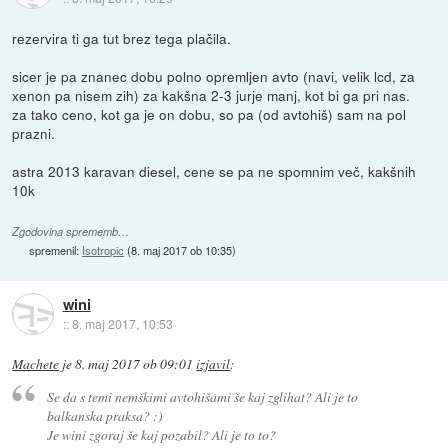
rezervira ti ga tut brez tega plačila.
sicer je pa znanec dobu polno opremljen avto (navi, velik lcd, za
xenon pa nisem zih) za kakšna 2-3 jurje manj, kot bi ga pri nas.
za tako ceno, kot ga je on dobu, so pa (od avtohiš) sam na pol
prazni.
astra 2013 karavan diesel, cene se pa ne spomnim več, kakšnih
10k
Zgodovina sprememb…
spremenil:
Isotropic
(
8. maj 2017 ob 10:35
)
wini
::
8. maj 2017, 10:53
Machete
je
8. maj 2017 ob 09:01
izjavil
:
Se da s temi nemškimi avtohišami še kaj zglihat? Ali je to
balkanska praksa? :)
Je wini zgoraj še kaj pozabil? Ali je to to?