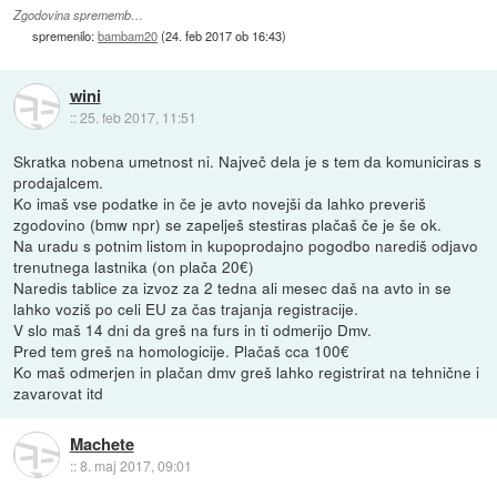
Zgodovina sprememb…
spremenilo:
bambam20
(
24. feb 2017 ob 16:43
)
wini
::
25. feb 2017, 11:51
Skratka nobena umetnost ni. Največ dela je s tem da komuniciras s
prodajalcem.
Ko imaš vse podatke in če je avto novejši da lahko preveriš
zgodovino (bmw npr) se zapelješ stestiras plačaš če je še ok.
Na uradu s potnim listom in kupoprodajno pogodbo narediš odjavo
trenutnega lastnika (on plača 20€)
Naredis tablice za izvoz za 2 tedna ali mesec daš na avto in se
lahko voziš po celi EU za čas trajanja registracije.
V slo maš 14 dni da greš na furs in ti odmerijo Dmv.
Pred tem greš na homologicije. Plačaš cca 100€
Ko maš odmerjen in plačan dmv greš lahko registrirat na tehnične i
zavarovat itd
Machete
::
8. maj 2017, 09:01