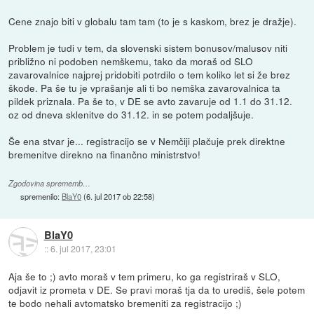
Cene znajo biti v globalu tam tam (to je s kaskom, brez je dražje).
Problem je tudi v tem, da slovenski sistem bonusov/malusov niti
približno ni podoben nemškemu, tako da moraš od SLO
zavarovalnice najprej pridobiti potrdilo o tem koliko let si že brez
škode. Pa še tu je vprašanje ali ti bo nemška zavarovalnica ta
pildek priznala. Pa še to, v DE se avto zavaruje od 1.1 do 31.12.
oz od dneva sklenitve do 31.12. in se potem podaljšuje.
Še ena stvar je... registracijo se v Nemčiji plačuje prek direktne
bremenitve direkno na finančno ministrstvo!
Zgodovina sprememb…
spremenilo:
BlaY0
(
6. jul 2017 ob 22:58
)
BlaY0
::
6. jul 2017, 23:01
Aja še to ;) avto moraš v tem primeru, ko ga registriraš v SLO,
odjavit iz prometa v DE. Se pravi moraš tja da to urediš, šele potem
te bodo nehali avtomatsko bremeniti za registracijo ;)