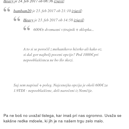
Heavy
je
24. feb 2017 ob 08:36
izjavil
:
bambam20
je
23. feb 2017 ob 21:10
izjavil
:
Heavy
je
23. feb 2017 ob 14:58
izjavil
:
600€+ dvomasni vztrajnik + sklopka...
A to si se poročil z mehanikovo hčerko ali kako oz.
si dal gor najbolj poceni opcijo? Pod 1000€ pri
nepooblaščencu ne bo šlo skozi.
Saj sem napisal + poleg. Najcenejša opcija je okoli 600€ za
1.9TDI - nepooblaščenc, deli naročeni iz Nemčije.
Pa ne boš no uvažal tistega, kar imaš pri nas ogromno. Uvaža se
kakšne redke mdoele, ki jih je na našem trgu zelo malo.