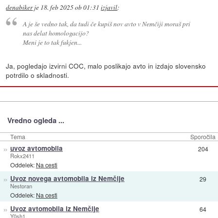
denabiker
je
18. feb 2025 ob 01:31
izjavil
:
A je še vedno tak, da tudi če kupiš nov avto v Nemčiji moraš pri
nas delat homologacijo?
Meni je to tak fukjen...
Ja, pogledajo izvirni COC, malo poslikajo avto in izdajo slovensko
potrdilo o skladnosti.
Vredno ogleda ...
Tema
Sporočila
»
uvoz avtomobila
204
Rokx2411
Oddelek:
Na cesti
»
Uvoz novega avtomobila iz Nemčije
29
Nestoran
Oddelek:
Na cesti
»
Uvoz avtomobila iz Nemčije
64
Y0sh1