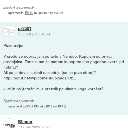
Zgodovina sprememb…
spremenilo:
BlaY0
(
6. jul 2017 ob 23:02
)
pr2501
::
30. okt 2017, 19:14
Pozdravljeni.
V sredo se odpravljam po avto v Nemčijo. Kupujem od privat
prodajalca. Zanima me če moram kupoprodajno pogodbo overiti pri
notarju?
Ali pa je dovolj spisati naslednje (samo prvo stran)?
http://borut.net/wp-content/uploads/kfz...
Jutri in po jutrašnjim je praznik pa nimam koga vprašat?
Zgodovina sprememb…
spremenil:
pr2501
(
30. okt 2017 ob 19:15
)
Blinder
::
17. feb 2025, 23:28