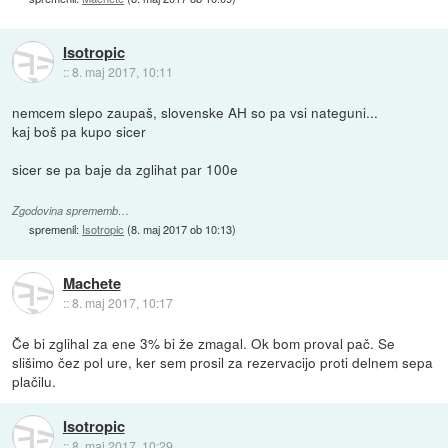
Isotropic
::
8. maj 2017, 10:11
nemcem slepo zaupaš, slovenske AH so pa vsi nateguni...
kaj boš pa kupo sicer
sicer se pa baje da zglihat par 100e
Zgodovina sprememb…
spremenil:
Isotropic
(
8. maj 2017 ob 10:13
)
Machete
::
8. maj 2017, 10:17
Če bi zglihal za ene 3% bi že zmagal. Ok bom proval pač. Se
slišimo čez pol ure, ker sem prosil za rezervacijo proti delnem sepa
plačilu.
Isotropic
::
8. maj 2017, 10:29