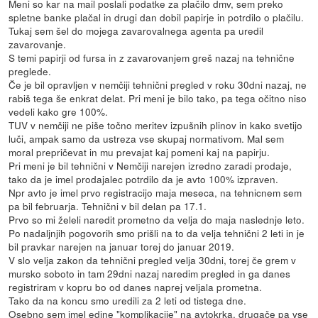
Meni so kar na mail poslali podatke za plačilo dmv, sem preko
spletne banke plačal in drugi dan dobil papirje in potrdilo o plačilu.
Tukaj sem šel do mojega zavarovalnega agenta pa uredil
zavarovanje.
S temi papirji od fursa in z zavarovanjem greš nazaj na tehnične
preglede.
Če je bil opravljen v nemčiji tehnični pregled v roku 30dni nazaj, ne
rabiš tega še enkrat delat. Pri meni je bilo tako, pa tega očitno niso
vedeli kako gre 100%.
TUV v nemčiji ne piše točno meritev izpušnih plinov in kako svetijo
luči, ampak samo da ustreza vse skupaj normativom. Mal sem
moral prepričevat in mu prevajat kaj pomeni kaj na papirju.
Pri meni je bil tehnični v Nemčiji narejen izredno zaradi prodaje,
tako da je imel prodajalec potrdilo da je avto 100% izpraven.
Npr avto je imel prvo registracijo maja meseca, na tehnicnem sem
pa bil februarja. Tehnični v bil delan pa 17.1.
Prvo so mi želeli naredit prometno da velja do maja naslednje leto.
Po nadaljnjih pogovorih smo prišli na to da velja tehnični 2 leti in je
bil pravkar narejen na januar torej do januar 2019.
V slo velja zakon da tehnični pregled velja 30dni, torej če grem v
mursko soboto in tam 29dni nazaj naredim pregled in ga danes
registriram v kopru bo od danes naprej veljala prometna.
Tako da na koncu smo uredili za 2 leti od tistega dne.
Osebno sem imel edine "komplikacije" na avtokrka, drugače pa vse