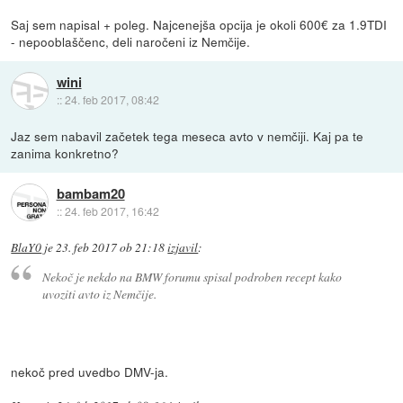
Saj sem napisal + poleg. Najcenejša opcija je okoli 600€ za 1.9TDI
- nepooblaščenc, deli naročeni iz Nemčije.
wini
::
24. feb 2017, 08:42
Jaz sem nabavil začetek tega meseca avto v nemčiji. Kaj pa te
zanima konkretno?
bambam20
::
24. feb 2017, 16:42
BlaY0
je
23. feb 2017 ob 21:18
izjavil
:
Nekoč je nekdo na BMW forumu spisal podroben recept kako
uvoziti avto iz Nemčije.
nekoč pred uvedbo DMV-ja.