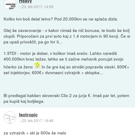
Heavy
::
23. feb 2017, 14:58
Koliko km boš delal letno? Pod 20.000km se ne splača dizla.
Glej še zavarovanje - v kakor nimaš še nič bonusa, te bodo še bolj
olupili. Priporočam za prvi avto kaj z 1.4 motorjem in 90 konji. Če si
pa upaš privoščit, pa go for it...
1.9TDI - motor je dober, v kolikor imaš srečo. Lahko narediš
400.000km brez težav, lahko se ti začne mehanik ponujat svojo
hčerko za ženo
In če gre kaj so stroški popravila visoki. 600€+
set injektorjev, 600€+ dvomasni vztrajnik + sklopka...
Bi predlagal kakšen slovenski Clio 2 za jurja €. Imaš par let, potem
pa kupiš kaj boljšega.
Isotropic
::
23. feb 2017, 19:48
za vztrajnik + skl je 600e še malo