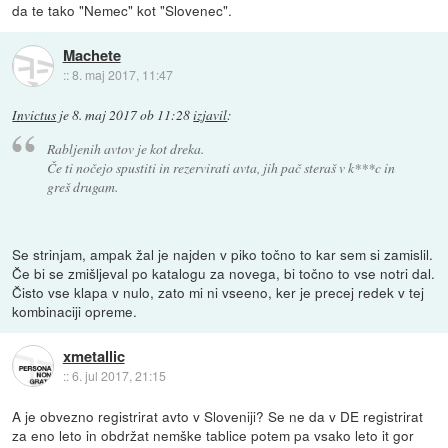
da te tako "Nemec" kot "Slovenec".
Machete
::
8. maj 2017, 11:47
Invictus
je
8. maj 2017 ob 11:28
izjavil
:
Rabljenih avtov je kot dreka.
Če ti nočejo spustiti in rezervirati avta, jih pač steraš v k***c in
greš drugam.
Se strinjam, ampak žal je najden v piko točno to kar sem si zamislil.
Če bi se zmišljeval po katalogu za novega, bi točno to vse notri dal.
Čisto vse klapa v nulo, zato mi ni vseeno, ker je precej redek v tej
kombinaciji opreme.
xmetallic
::
6. jul 2017, 21:15
A je obvezno registrirat avto v Sloveniji? Se ne da v DE registrirat
za eno leto in obdržat nemške tablice potem pa vsako leto it gor