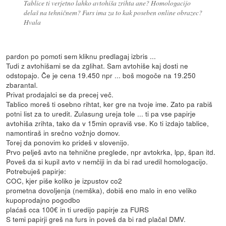
Tablice ti verjetno lahko avtohiša zrihta ane? Homologacijo
delaš na tehničnem? Furs ima za to kak poseben online obrazec?
Hvala
pardon po pomoti sem kliknu predlagaj izbris ...
Tudi z avtohišami se da zglihat. Sam avtohiše kaj dosti ne
odstopajo. Če je cena 19.450 npr ... boš mogoče na 19.250
zbarantal.
Privat prodajalci se da precej več.
Tablico moreš ti osebno rihtat, ker gre na tvoje ime. Zato pa rabiš
potni list za to uredit. Zulasung ureja tole ... ti pa vse papirje
avtohiša zrihta, tako da v 15min opraviš vse. Ko ti izdajo tablice,
namontiraš in srečno vožnjo domov.
Torej da ponovim ko prideš v slovenijo.
Prvo pelješ avto na tehnične preglede, npr avtokrka, lpp, špan itd.
Poveš da si kupil avto v nemčiji in da bi rad uredil homologacijo.
Potrebuješ papirje:
COC, kjer piše koliko je izpustov co2
prometna dovoljenja (nemška), dobiš eno malo in eno veliko
kupoprodajno pogodbo
plaćaš cca 100€ in ti uredijo papirje za FURS
S temi papirji greš na furs in poveš da bi rad plačal DMV.