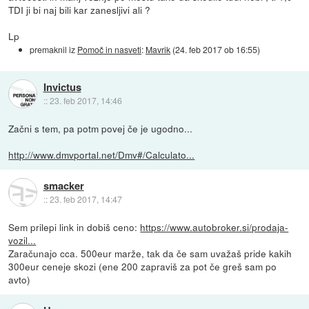
TDI ji bi naj bili kar zanesljivi ali ?
Lp
premaknil iz
Pomoč in nasveti
:
Mavrik
(
24. feb 2017 ob 16:55
)
Invictus
::
23. feb 2017, 14:46
Začni s tem, pa potm povej če je ugodno...
http://www.dmvportal.net/Dmv#/Calculato...
smacker
::
23. feb 2017, 14:47
Sem prilepi link in dobiš ceno:
https://www.autobroker.si/prodaja-
vozil...
Zaračunajo cca. 500eur marže, tak da če sam uvažaš pride kakih
300eur ceneje skozi (ene 200 zapraviš za pot če greš sam po
avto)