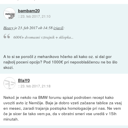
bambam20
::
23. feb 2017, 21:10
Heavy
je
23. feb 2017 ob 14:58
izjavil
:
600€+ dvomasni vztrajnik + sklopka...
A to si se poročil z mehanikovo hčerko ali kako oz. si dal gor
najbolj poceni opcijo? Pod 1000€ pri nepooblaščencu ne bo šlo
skozi.
BlaY0
::
23. feb 2017, 21:18
Nekoč je nekdo na BMW forumu spisal podroben recept kako
uvoziti avto iz Nemčije. Baje je dobro vzeti začasne tablice za vsaj
en mesec, zaradi trajanja postopka homologacije pri nas. Ne vem
če je sicer še tako vem pa, da v obratni smeri vse urediš v 15ih
minutah.