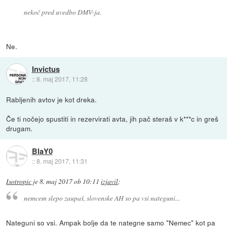
nekoč pred uvedbo DMV-ja.
Ne.
Invictus
::
8. maj 2017, 11:28
Rabljenih avtov je kot dreka.
Če ti nočejo spustiti in rezervirati avta, jih pač steraš v k***c in greš
drugam.
BlaY0
::
8. maj 2017, 11:31
Isotropic
je
8. maj 2017 ob 10:11
izjavil
:
nemcem slepo zaupaš, slovenske AH so pa vsi nateguni...
Nateguni so vsi. Ampak bolje da te nategne samo "Nemec" kot pa