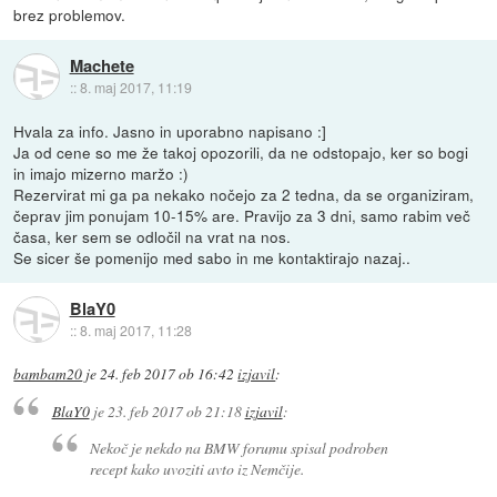
brez problemov.
Machete
::
8. maj 2017, 11:19
Hvala za info. Jasno in uporabno napisano :]
Ja od cene so me že takoj opozorili, da ne odstopajo, ker so bogi
in imajo mizerno maržo :)
Rezervirat mi ga pa nekako nočejo za 2 tedna, da se organiziram,
čeprav jim ponujam 10-15% are. Pravijo za 3 dni, samo rabim več
časa, ker sem se odločil na vrat na nos.
Se sicer še pomenijo med sabo in me kontaktirajo nazaj..
BlaY0
::
8. maj 2017, 11:28
bambam20
je
24. feb 2017 ob 16:42
izjavil
:
BlaY0
je
23. feb 2017 ob 21:18
izjavil
:
Nekoč je nekdo na BMW forumu spisal podroben
recept kako uvoziti avto iz Nemčije.