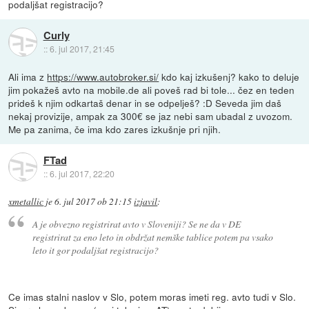
podaljšat registracijo?
Curly
::
6. jul 2017, 21:45
Ali ima z
https://www.autobroker.si/
kdo kaj izkušenj? kako to deluje
jim pokažeš avto na mobile.de ali poveš rad bi tole... čez en teden
prideš k njim odkartaš denar in se odpelješ? :D Seveda jim daš
nekaj provizije, ampak za 300€ se jaz nebi sam ubadal z uvozom.
Me pa zanima, če ima kdo zares izkušnje pri njih.
FTad
::
6. jul 2017, 22:20
xmetallic
je
6. jul 2017 ob 21:15
izjavil
:
A je obvezno registrirat avto v Sloveniji? Se ne da v DE
registrirat za eno leto in obdržat nemške tablice potem pa vsako
leto it gor podaljšat registracijo?
Ce imas stalni naslov v Slo, potem moras imeti reg. avto tudi v Slo.