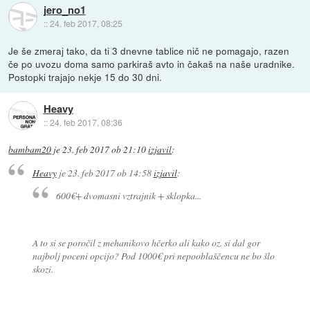
jero_no1
::
24. feb 2017, 08:25
Je še zmeraj tako, da ti 3 dnevne tablice nič ne pomagajo, razen
če po uvozu doma samo parkiraš avto in čakaš na naše uradnike.
Postopki trajajo nekje 15 do 30 dni.
Heavy
::
24. feb 2017, 08:36
bambam20
je
23. feb 2017 ob 21:10
izjavil
:
Heavy
je
23. feb 2017 ob 14:58
izjavil
:
600€+ dvomasni vztrajnik + sklopka...
A to si se poročil z mehanikovo hčerko ali kako oz. si dal gor
najbolj poceni opcijo? Pod 1000€ pri nepooblaščencu ne bo šlo
skozi.