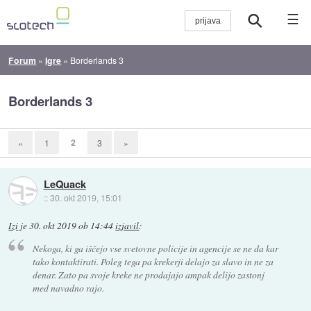
☰
Forum
»
Igre
»
Borderlands 3
Borderlands 3
2
«
1
3
»
LeQuack
::
30. okt 2019, 15:01
Izi
je
30. okt 2019 ob 14:44
izjavil
:
Nekoga, ki ga iščejo vse svetovne policije in agencije se ne da kar
tako kontaktirati. Poleg tega pa krekerji delajo za slavo in ne za
denar. Zato pa svoje kreke ne prodajajo ampak delijo zastonj
med navadno rajo.