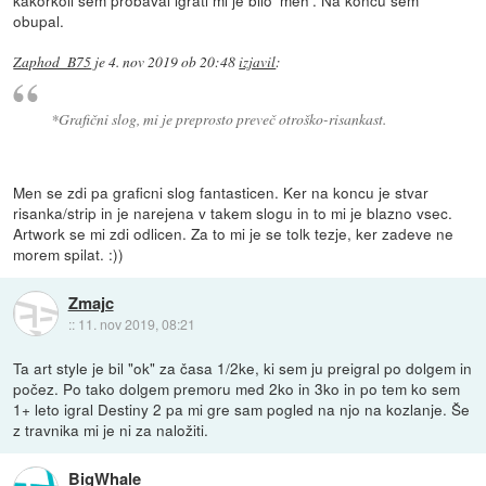
kakorkoli sem probaval igrati mi je bilo 'meh'. Na koncu sem
obupal.
Zaphod_B75
je
4. nov 2019 ob 20:48
izjavil
:
*Grafični slog, mi je preprosto preveč otroško-risankast.
Men se zdi pa graficni slog fantasticen. Ker na koncu je stvar
risanka/strip in je narejena v takem slogu in to mi je blazno vsec.
Artwork se mi zdi odlicen. Za to mi je se tolk tezje, ker zadeve ne
morem spilat. :))
Zmajc
::
11. nov 2019, 08:21
Ta art style je bil "ok" za časa 1/2ke, ki sem ju preigral po dolgem in
počez. Po tako dolgem premoru med 2ko in 3ko in po tem ko sem
1+ leto igral Destiny 2 pa mi gre sam pogled na njo na kozlanje. Še
z travnika mi je ni za naložiti.
BigWhale