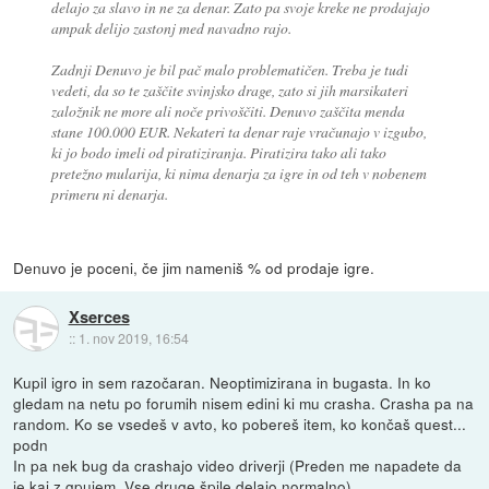
delajo za slavo in ne za denar. Zato pa svoje kreke ne prodajajo
ampak delijo zastonj med navadno rajo.
Zadnji Denuvo je bil pač malo problematičen. Treba je tudi
vedeti, da so te zaščite svinjsko drage, zato si jih marsikateri
založnik ne more ali noče privoščiti. Denuvo zaščita menda
stane 100.000 EUR. Nekateri ta denar raje vračunajo v izgubo,
ki jo bodo imeli od piratiziranja. Piratizira tako ali tako
pretežno mularija, ki nima denarja za igre in od teh v nobenem
primeru ni denarja.
Denuvo je poceni, če jim nameniš % od prodaje igre.
Xserces
::
1. nov 2019, 16:54
Kupil igro in sem razočaran. Neoptimizirana in bugasta. In ko
gledam na netu po forumih nisem edini ki mu crasha. Crasha pa na
random. Ko se vsedeš v avto, ko pobereš item, ko končaš quest...
podn
In pa nek bug da crashajo video driverji (Preden me napadete da
je kaj z gpujem. Vse druge špile delajo normalno)