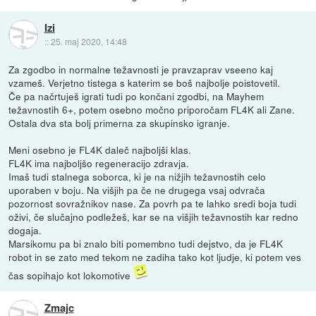
Izi
::
25. maj 2020, 14:48
Za zgodbo in normalne težavnosti je pravzaprav vseeno kaj
vzameš. Verjetno tistega s katerim se boš najbolje poistovetil.
Če pa načrtuješ igrati tudi po končani zgodbi, na Mayhem
težavnostih 6+, potem osebno močno priporočam FL4K ali Zane.
Ostala dva sta bolj primerna za skupinsko igranje.
Meni osebno je FL4K daleč najboljši klas.
FL4K ima najboljšo regeneracijo zdravja.
Imaš tudi stalnega soborca, ki je na nižjih težavnostih celo
uporaben v boju. Na višjih pa če ne drugega vsaj odvrača
pozornost sovražnikov nase. Za povrh pa te lahko sredi boja tudi
oživi, če slučajno podležeš, kar se na višjih težavnostih kar redno
dogaja.
Marsikomu pa bi znalo biti pomembno tudi dejstvo, da je FL4K
robot in se zato med tekom ne zadiha tako kot ljudje, ki potem ves
čas sopihajo kot lokomotive
Zmajc