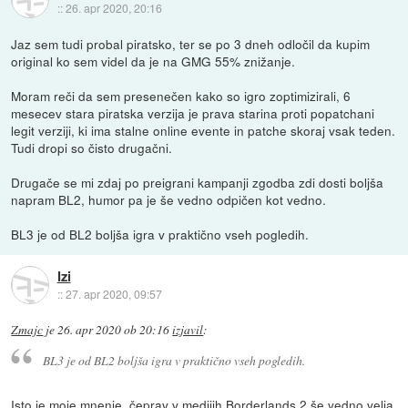
::
26. apr 2020, 20:16
Jaz sem tudi probal piratsko, ter se po 3 dneh odločil da kupim
original ko sem videl da je na GMG 55% znižanje.
Moram reči da sem presenečen kako so igro zoptimizirali, 6
mesecev stara piratska verzija je prava starina proti popatchani
legit verziji, ki ima stalne online evente in patche skoraj vsak teden.
Tudi dropi so čisto drugačni.
Drugače se mi zdaj po preigrani kampanji zgodba zdi dosti boljša
napram BL2, humor pa je še vedno odpičen kot vedno.
BL3 je od BL2 boljša igra v praktično vseh pogledih.
Izi
::
27. apr 2020, 09:57
Zmajc
je
26. apr 2020 ob 20:16
izjavil
:
BL3 je od BL2 boljša igra v praktično vseh pogledih.
Isto je moje mnenje, čeprav v medijih Borderlands 2 še vedno velja