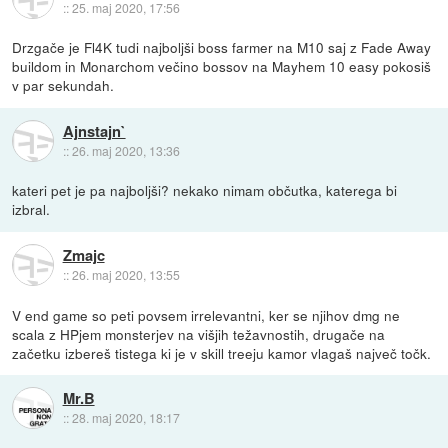
::
25. maj 2020, 17:56
Drzgače je Fl4K tudi najboljši boss farmer na M10 saj z Fade Away
buildom in Monarchom večino bossov na Mayhem 10 easy pokosiš
v par sekundah.
Ajnstajn`
::
26. maj 2020, 13:36
kateri pet je pa najboljši? nekako nimam občutka, katerega bi
izbral.
Zmajc
::
26. maj 2020, 13:55
V end game so peti povsem irrelevantni, ker se njihov dmg ne
scala z HPjem monsterjev na višjih težavnostih, drugače na
začetku izbereš tistega ki je v skill treeju kamor vlagaš največ točk.
Mr.B
::
28. maj 2020, 18:17