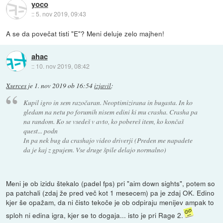
yoco
::
5. nov 2019, 09:43
A se da povečat tisti "E"? Meni deluje zelo majhen!
ahac
::
10. nov 2019, 08:42
Xserces
je
1. nov 2019 ob 16:54
izjavil
:
Kupil igro in sem razočaran. Neoptimizirana in bugasta. In ko
gledam na netu po forumih nisem edini ki mu crasha. Crasha pa
na random. Ko se vsedeš v avto, ko pobereš item, ko končaš
quest... podn
In pa nek bug da crashajo video driverji (Preden me napadete
da je kaj z gpujem. Vse druge špile delajo normalno)
Meni je ob izidu štekalo (padel fps) pri "aim down sights", potem so
pa patchali (zdaj že pred več kot 1 mesecem) pa je zdaj OK. Edino
kjer še opažam, da ni čisto tekoče je ob odpiraju menijev ampak to
sploh ni edina igra, kjer se to dogaja... isto je pri Rage 2.