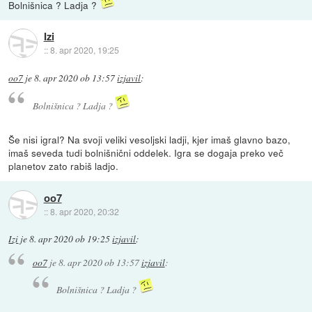
Bolnišnica ? Ladja ?
Izi
::
8. apr 2020, 19:25
oo7
je
8. apr 2020 ob 13:57
izjavil
:
Bolnišnica ? Ladja ?
Še nisi igral? Na svoji veliki vesoljski ladji, kjer imaš glavno bazo,
imaš seveda tudi bolnišnični oddelek. Igra se dogaja preko več
planetov zato rabiš ladjo.
oo7
::
8. apr 2020, 20:32
Izi
je
8. apr 2020 ob 19:25
izjavil
:
oo7
je
8. apr 2020 ob 13:57
izjavil
:
Bolnišnica ? Ladja ?