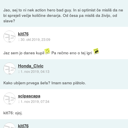
Jao, sej to ni nek action hero bad guy. In si optimist če misliš da ne
bi sprejeli večje količine denarja. Od česa pa misliš da živijo, od
slave?
kitl76
::
30. okt 2019, 23:09
Jaz sem jo danes kupil
Pa rečmo eno o tej igri
Honda_Civic
::
1. nov 2019, 04:13
Kako ubijem prvega šefa? Imam samo pištolo.
scipascapa
::
1. nov 2019, 07:34
kitl76: ojoj.
kitl76