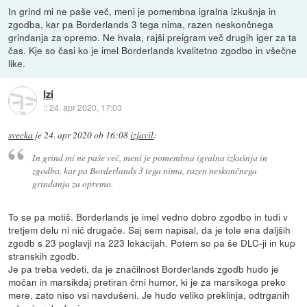
In grind mi ne paše več, meni je pomembna igralna izkušnja in
zgodba, kar pa Borderlands 3 tega nima, razen neskončnega
grindanja za opremo. Ne hvala, rajši preigram več drugih iger za ta
čas. Kje so časi ko je imel Borderlands kvalitetno zgodbo in všečne
like.
Izi
::
24. apr 2020, 17:03
svecka
je
24. apr 2020 ob 16:08
izjavil
:
In grind mi ne paše več, meni je pomembna igralna izkušnja in
zgodba, kar pa Borderlands 3 tega nima, razen neskončnega
grindanja za opremo.
To se pa motiš. Borderlands je imel vedno dobro zgodbo in tudi v
tretjem delu ni nič drugače. Saj sem napisal, da je tole ena daljših
zgodb s 23 poglavji na 223 lokacijah. Potem so pa še DLC-ji in kup
stranskih zgodb.
Je pa treba vedeti, da je značilnost Borderlands zgodb hudo je
močan in marsikdaj pretiran črni humor, ki je za marsikoga preko
mere, zato niso vsi navdušeni. Je hudo veliko preklinja, odtrganih