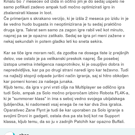
Kmalu bo 7 mesecev od izida in očitno jim je do sedaj uspelo ne
samo poflikati zadevo ampak tudi močno optimizirati igro in
zbalansirati klasse in loot.
Če primerjam s skrakano verzijo, ki je izšla 2 meseca po izidu in je
še vedno hudo bugasta in neoptimizirana je tu sedaj praktično
druga igra. Takrat sem samo za zagon igre rabil več kot minuto,
naprej pa se je opazno zatikalo. Sedaj se igra pri meni zažene v
nekaj sekundah in potem gladko leti ko sneta sekira.
Kar se tiče igre moram reči, da zgodba ne dosega tiste iz prejšnjih
delov, vse ostalo je pa velikanski preskok naprej. Še posebej
izstopa umetna inteligenca nasprotnikov, ki je osupljivo dobra in
nepredvidljiva, kar pa po drugi strani naredi igro kar težavno. Tudi
na najlažji stopnji odpade jurišni način igranja, saj si hitro obkoljen
kar pomeni konec za našega junaka.
Kljub temu, da igra v prvi vrsti cilja na Multiplayer se odlično igra
tudi Solo, ampak za Solo močno priporočam izbiro Robota FL4K-a,
ki je "summoner klass" in ima s seboj vedno svojega ubijalskega
ljubljenčka, ki nadomesti vsaj enega če ne kar dva živa igralca.
Oparativec Zane Flynt je tudi še kar uporaben za Solo igranje s
svojimi Droni in gadgeti, ostala dva pa sta bolj kot ne Support
klassa, kljub temu, da so ju v zadnjih Patchih kar opazno Buffali.
ahac