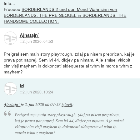
Info...
Freeeee
BORDERLANDS 2 und den Mond-Wahnsinn von
BORDERLANDS: THE PRE-SEQUEL in BORDERLANDS: THE
HANDSOME COLLECTION.
Ajnstajn`
::
2. jun 2020, 04:53
Preigral sem main story playtrough, zdaj pa nisem preprican, kaj je
prava pot naprej. Sem lvl 44, dlcjev pa nimam. A je smisel vklopit
cim visji mayhem in dokoncati sidequeste al tvhm in morda tvhm z
mayhem?
Izi
::
2. jun 2020, 10:24
Ajnstajn`
je
2. jun 2020 ob 04:53
izjavil
:
Preigral sem main story playtrough, zdaj pa nisem preprican,
kaj je prava pot naprej. Sem lvl 44, dlcjev pa nimam. A je smisel
vklopit cim visji mayhem in dokoncati sidequeste al tvhm in
morda tvhm z mayhem?