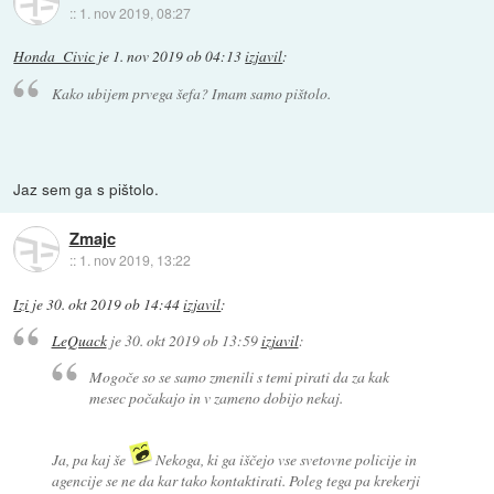
::
1. nov 2019, 08:27
Honda_Civic
je
1. nov 2019 ob 04:13
izjavil
:
Kako ubijem prvega šefa? Imam samo pištolo.
Jaz sem ga s pištolo.
Zmajc
::
1. nov 2019, 13:22
Izi
je
30. okt 2019 ob 14:44
izjavil
:
LeQuack
je
30. okt 2019 ob 13:59
izjavil
:
Mogoče so se samo zmenili s temi pirati da za kak
mesec počakajo in v zameno dobijo nekaj.
Ja, pa kaj še
Nekoga, ki ga iščejo vse svetovne policije in
agencije se ne da kar tako kontaktirati. Poleg tega pa krekerji