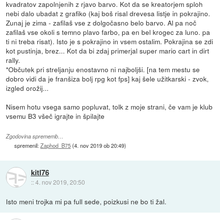
kvadratov zapolnjenih z rjavo barvo. Kot da se kreatorjem sploh
nebi dalo ubadat z grafiko (kaj boš risal drevesa listje in pokrajino.
Zunaj je zima - zafilaš vse z dolgočasno belo barvo. Al pa noč
zafilaš vse okoli s temno plavo farbo, pa en bel krogec za luno. pa
ti ni treba risat). Isto je s pokrajino in vsem ostalim. Pokrajina se zdi
kot pustinja, brez... Kot da bi zdaj primerjal super mario cart in dirt
rally.
*Občutek pri streljanju enostavno ni najboljši. [na tem mestu se
dobro vidi da je franšiza bolj rpg kot fps] kaj šele užitkarski - zvok,
izgled orožij...
Nisem hotu vsega samo popluvat, tolk z moje strani, če vam je klub
vsemu B3 všeč igrajte in špilajte
Zgodovina sprememb…
spremenil:
Zaphod_B75
(
4. nov 2019 ob 20:49
)
kitl76
::
4. nov 2019, 20:50
Isto meni trojka mi pa full sede, poizkusi ne bo ti žal.