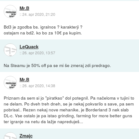
Mr.B
::
24. apr 2020, 21:20
Bd3 je zgodba bs. igralnos ? karakterji ?
ostajam na bd2. ko bo za 10€ pa kupim.
LeQuack
::
26. apr 2020, 13:57
Na Steamu je 50% off pa se mi še zmeraj zdi predrago.
Mr.B
::
26. apr 2020, 14:38
Priznam da sem si jo "piratkso" dol potegnil. Pa načeloma v tujini to
ne delam. Po dveh treh dneh, se je nekaj pokvarilo s save, pa sem
pobrisal.. Rezen nekaj nove mehanike, je Borderland 3 nek slab
DL-c. Vse ostalo je pa istao grinding, farming for more better guns
ter igranje na netu da lažje napreduješ...
Zmajc