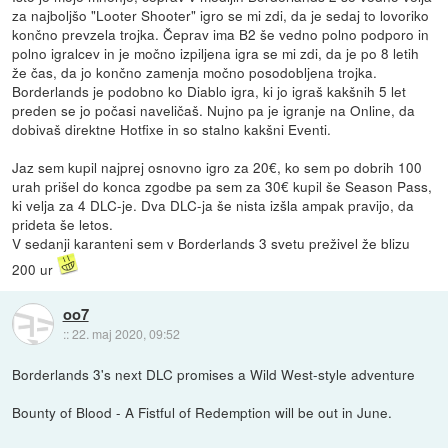
za najboljšo "Looter Shooter" igro se mi zdi, da je sedaj to lovoriko
končno prevzela trojka. Čeprav ima B2 še vedno polno podporo in
polno igralcev in je močno izpiljena igra se mi zdi, da je po 8 letih
že čas, da jo končno zamenja močno posodobljena trojka.
Borderlands je podobno ko Diablo igra, ki jo igraš kakšnih 5 let
preden se jo počasi naveličaš. Nujno pa je igranje na Online, da
dobivaš direktne Hotfixe in so stalno kakšni Eventi.
Jaz sem kupil najprej osnovno igro za 20€, ko sem po dobrih 100
urah prišel do konca zgodbe pa sem za 30€ kupil še Season Pass,
ki velja za 4 DLC-je. Dva DLC-ja še nista izšla ampak pravijo, da
prideta še letos.
V sedanji karanteni sem v Borderlands 3 svetu preživel že blizu
200 ur
oo7
::
22. maj 2020, 09:52
Borderlands 3's next DLC promises a Wild West-style adventure
Bounty of Blood - A Fistful of Redemption will be out in June.