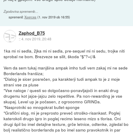
Zgodovina sprememb…
spremenil:
Xserces
(
1. nov 2019 ob 16:55
)
Zaphod_B75
::
4. nov 2019, 20:48
1ka mi ni sedla, 2jka mi ni sedla, pre-sequel mi ni sedu, trojke niti
sprobal ne bom. Brezveze se silit, škoda *$"?=(/&
Vem da sem tukaj manjšina ampak imho tudi vem zakaj mi ne sede
Borderlands franšiza;
*Dialog je sicer posrečen, pa karakterji tudi ampak to je z moje
strani vse za pluse
*Vse naloge / questi so dolgočasno-ponavljajoči in enaki drug
drugemu kot jajce-jajcu zelo repetitive. Pa non-rewarding je vse
skupaj. Level up je počasen, z ogrooomno GRINDa.
*Nasprotniki so mnogokrat bullet-sponge
*Grafični slog, mi je preprosto preveč otroško-risankast. Poglej
katerokoli drugo igro in poglej recimo leseno mizo s tlorisa. Oni
drugi špil bo imel detajlne texture, grče letnice, odtenke, zgledal bo
bolj realistično borderlands pa bo imel samo pravokotnik in par