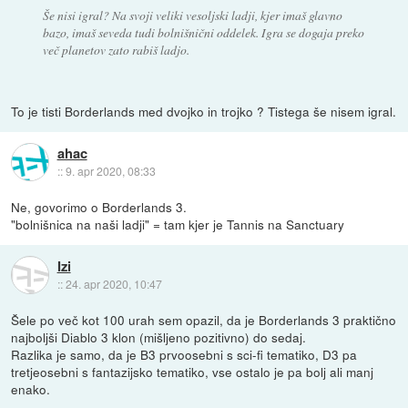
Še nisi igral? Na svoji veliki vesoljski ladji, kjer imaš glavno
bazo, imaš seveda tudi bolnišnični oddelek. Igra se dogaja preko
več planetov zato rabiš ladjo.
To je tisti Borderlands med dvojko in trojko ? Tistega še nisem igral.
ahac
::
9. apr 2020, 08:33
Ne, govorimo o Borderlands 3.
"bolnišnica na naši ladji" = tam kjer je Tannis na Sanctuary
Izi
::
24. apr 2020, 10:47
Šele po več kot 100 urah sem opazil, da je Borderlands 3 praktično
najboljši Diablo 3 klon (mišljeno pozitivno) do sedaj.
Razlika je samo, da je B3 prvoosebni s sci-fi tematiko, D3 pa
tretjeosebni s fantazijsko tematiko, vse ostalo je pa bolj ali manj
enako.