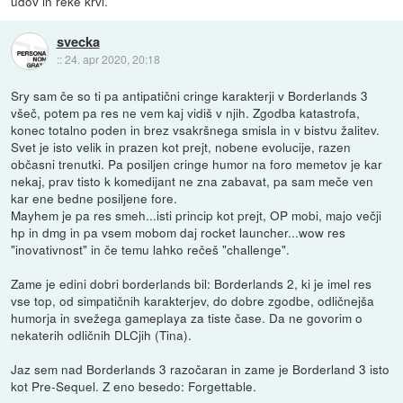
udov in reke krvi.
svecka
::
24. apr 2020, 20:18
Sry sam če so ti pa antipatični cringe karakterji v Borderlands 3
všeč, potem pa res ne vem kaj vidiš v njih. Zgodba katastrofa,
konec totalno poden in brez vsakršnega smisla in v bistvu žalitev.
Svet je isto velik in prazen kot prejt, nobene evolucije, razen
občasni trenutki. Pa posiljen cringe humor na foro memetov je kar
nekaj, prav tisto k komedijant ne zna zabavat, pa sam meče ven
kar ene bedne posiljene fore.
Mayhem je pa res smeh...isti princip kot prejt, OP mobi, majo večji
hp in dmg in pa vsem mobom daj rocket launcher...wow res
"inovativnost" in če temu lahko rečeš "challenge".
Zame je edini dobri borderlands bil: Borderlands 2, ki je imel res
vse top, od simpatičnih karakterjev, do dobre zgodbe, odličnejša
humorja in svežega gameplaya za tiste čase. Da ne govorim o
nekaterih odličnih DLCjih (Tina).
Jaz sem nad Borderlands 3 razočaran in zame je Borderland 3 isto
kot Pre-Sequel. Z eno besedo: Forgettable.