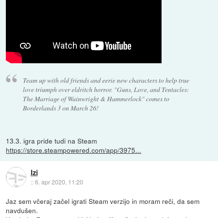
Team up with old friends and eerie new characters to help true
love triumph over eldritch horror. "Guns, Love, and Tentacles:
The Marriage of Wainwright & Hammerlock" comes to
Borderlands 3 on March 26!
13.3. igra pride tudi na Steam
https://store.steampowered.com/app/3975...
Izi
::
6. apr 2020, 11:20
Jaz sem včeraj začel igrati Steam verzijo in moram reči, da sem
navdušen.