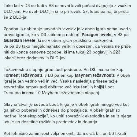
Tako kot v D3 se tudi v B3 osnovni leveli počasi dvigujejo z vsakim
DLC-jem. Po dveh DLC-jih smo pri levelu 57, letos pa naj bi prišla
še 2 DLC-ja.
Zgodba in nabiranje navadnih levelov je v obeh igrah samo uvod v
pravo igranje, ko v D3 začnemo nabirati
, v B3 pa
Paragon levele
, ki so v obeh igrah praktično neskončni.
Guardian levele
Je pa B3 tako megalomansko velik in obsežen, da večina ne pride
niti do konca osnovne zgodbe, ki ima tukaj 23 poglavij in 223
lokacij brez dodatkov in DLC-jev.
Težavnostne stopnje gredi tudi podobno. Pri D3 imamo en kup
, v B3 pa en kup
. V obeh
Torment težavnosti
Mayhem težavnosti
igraj je teh vedno več in več. Vsaka naslednja prinese težje
sovražnike ampak tudi občutno več izkušenj in boljši Loot.
Trenutno imamo 10 Mayhem težavnostnih stopenj.
Glavna stvar je seveda Loot, ki ga je v obeh igrah mnogo več kot
ga lahko pobereš in odneseš do prodajalca. V obeh igrah so
možne "loot eksplozije", ko ubiti sovražnik eksplodira in se iz njega
usuje na desetine različnih predmetov in denarja.
Kot tehnično zanimivost velja omeniti, da moraš biti pri B3 hkrati