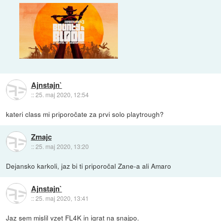
Ajnstajn`
::
25. maj 2020, 12:54
kateri class mi priporočate za prvi solo playtrough?
Zmajc
::
25. maj 2020, 13:20
Dejansko karkoli, jaz bi ti priporočal Zane-a ali Amaro
Ajnstajn`
::
25. maj 2020, 13:41
Jaz sem mislil vzet FL4K in igrat na snajpo.