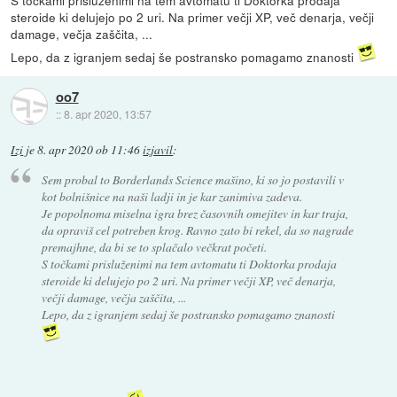
S točkami prisluženimi na tem avtomatu ti Doktorka prodaja
steroide ki delujejo po 2 uri. Na primer večji XP, več denarja, večji
damage, večja zaščita, ...
Lepo, da z igranjem sedaj še postransko pomagamo znanosti
oo7
::
8. apr 2020, 13:57
Izi
je
8. apr 2020 ob 11:46
izjavil
:
Sem probal to Borderlands Science mašino, ki so jo postavili v
kot bolnišnice na naši ladji in je kar zanimiva zadeva.
Je popolnoma miselna igra brez časovnih omejitev in kar traja,
da opraviš cel potreben krog. Ravno zato bi rekel, da so nagrade
premajhne, da bi se to splačalo večkrat početi.
S točkami prisluženimi na tem avtomatu ti Doktorka prodaja
steroide ki delujejo po 2 uri. Na primer večji XP, več denarja,
večji damage, večja zaščita, ...
Lepo, da z igranjem sedaj še postransko pomagamo znanosti