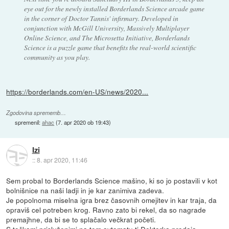
eye out for the newly installed Borderlands Science arcade game
in the corner of Doctor Tannis' infirmary. Developed in
conjunction with McGill University, Massively Multiplayer
Online Science, and The Microsetta Initiative, Borderlands
Science is a puzzle game that benefits the real-world scientific
community as you play.
https://borderlands.com/en-US/news/2020...
Zgodovina sprememb…
spremenil:
ahac
(
7. apr 2020 ob 19:43
)
Izi
::
8. apr 2020, 11:46
Sem probal to Borderlands Science mašino, ki so jo postavili v kot
bolnišnice na naši ladji in je kar zanimiva zadeva.
Je popolnoma miselna igra brez časovnih omejitev in kar traja, da
opraviš cel potreben krog. Ravno zato bi rekel, da so nagrade
premajhne, da bi se to splačalo večkrat početi.