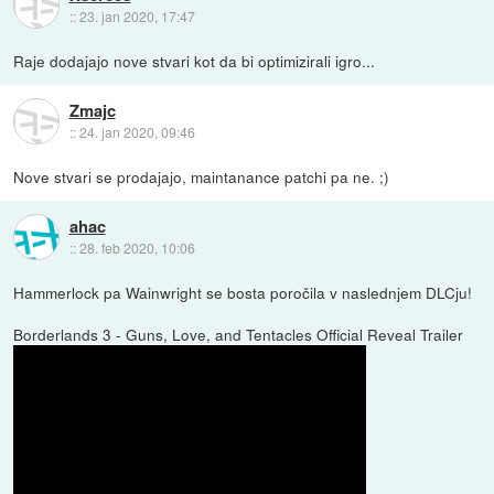
::
23. jan 2020, 17:47
Raje dodajajo nove stvari kot da bi optimizirali igro...
Zmajc
::
24. jan 2020, 09:46
Nove stvari se prodajajo, maintanance patchi pa ne. ;)
ahac
::
28. feb 2020, 10:06
Hammerlock pa Wainwright se bosta poročila v naslednjem DLCju!
Borderlands 3 - Guns, Love, and Tentacles Official Reveal Trailer