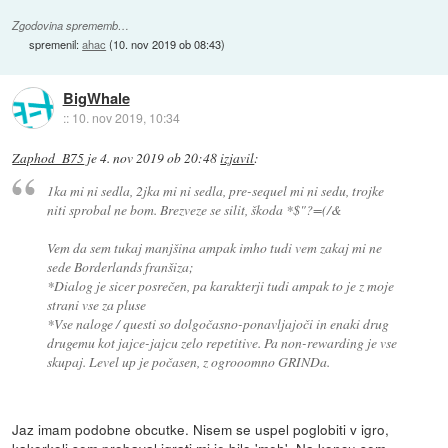
Zgodovina sprememb…
spremenil:
ahac
(
10. nov 2019 ob 08:43
)
BigWhale
::
10. nov 2019, 10:34
Zaphod_B75
je
4. nov 2019 ob 20:48
izjavil
:
1ka mi ni sedla, 2jka mi ni sedla, pre-sequel mi ni sedu, trojke
niti sprobal ne bom. Brezveze se silit, škoda *$"?=(/&
Vem da sem tukaj manjšina ampak imho tudi vem zakaj mi ne
sede Borderlands franšiza;
*Dialog je sicer posrečen, pa karakterji tudi ampak to je z moje
strani vse za pluse
*Vse naloge / questi so dolgočasno-ponavljajoči in enaki drug
drugemu kot jajce-jajcu zelo repetitive. Pa non-rewarding je vse
skupaj. Level up je počasen, z ogrooomno GRINDa.
Jaz imam podobne obcutke. Nisem se uspel poglobiti v igro,