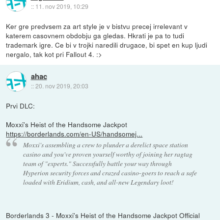
::
11. nov 2019, 10:29
Ker gre predvsem za art style je v bistvu precej irrelevant v
katerem casovnem obdobju ga gledas. Hkrati je pa to tudi
trademark igre. Ce bi v trojki naredili drugace, bi spet en kup ljudi
nergalo, tak kot pri Fallout 4. :>
ahac
::
20. nov 2019, 20:03
Prvi DLC:
Moxxi's Heist of the Handsome Jackpot
https://borderlands.com/en-US/handsomej...
Moxxi's assembling a crew to plunder a derelict space station
casino and you've proven yourself worthy of joining her ragtag
team of "experts." Successfully battle your way through
Hyperion security forces and crazed casino-goers to reach a safe
loaded with Eridium, cash, and all-new Legendary loot!
Borderlands 3 - Moxxi's Heist of the Handsome Jackpot Official