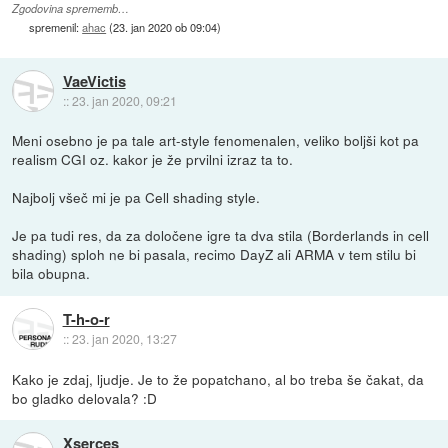
Zgodovina sprememb…
spremenil:
ahac
(
23. jan 2020 ob 09:04
)
VaeVictis
::
23. jan 2020, 09:21
Meni osebno je pa tale art-style fenomenalen, veliko boljši kot pa
realism CGI oz. kakor je že prvilni izraz ta to.
Najbolj všeč mi je pa Cell shading style.
Je pa tudi res, da za določene igre ta dva stila (Borderlands in cell
shading) sploh ne bi pasala, recimo DayZ ali ARMA v tem stilu bi
bila obupna.
T-h-o-r
::
23. jan 2020, 13:27
Kako je zdaj, ljudje. Je to že popatchano, al bo treba še čakat, da
bo gladko delovala? :D
Xserces