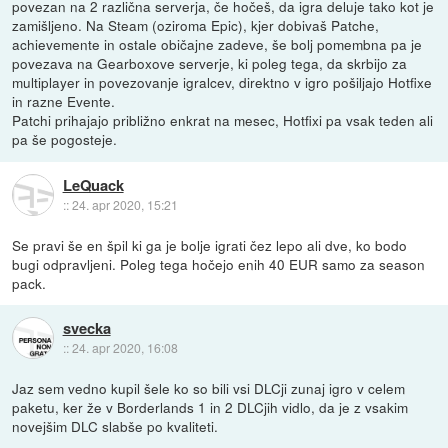
povezan na 2 različna serverja, če hočeš, da igra deluje tako kot je
zamišljeno. Na Steam (oziroma Epic), kjer dobivaš Patche,
achievemente in ostale običajne zadeve, še bolj pomembna pa je
povezava na Gearboxove serverje, ki poleg tega, da skrbijo za
multiplayer in povezovanje igralcev, direktno v igro pošiljajo Hotfixe
in razne Evente.
Patchi prihajajo približno enkrat na mesec, Hotfixi pa vsak teden ali
pa še pogosteje.
LeQuack
::
24. apr 2020, 15:21
Se pravi še en špil ki ga je bolje igrati čez lepo ali dve, ko bodo
bugi odpravljeni. Poleg tega hočejo enih 40 EUR samo za season
pack.
svecka
::
24. apr 2020, 16:08
Jaz sem vedno kupil šele ko so bili vsi DLCji zunaj igro v celem
paketu, ker že v Borderlands 1 in 2 DLCjih vidlo, da je z vsakim
novejšim DLC slabše po kvaliteti.