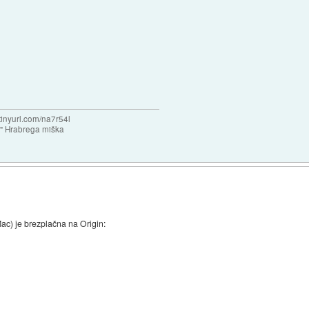
/tinyurl.com/na7r54l
e" Hrabrega miška
c) je brezplačna na Origin: