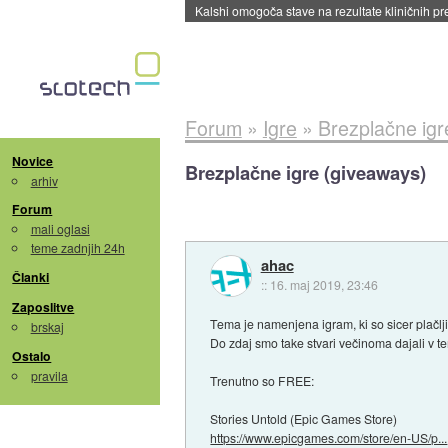
Sandisk že prodal več kot polovico SSD-jev za 
Forum
»
Igre
»
Brezplačne igr
Novice
Brezplačne igre (giveaways)
arhiv
Forum
mali oglasi
teme zadnjih 24h
ahac
Članki
::
16. maj 2019, 23:46
Zaposlitve
Tema je namenjena igram, ki so sicer plačlj
brskaj
Do zdaj smo take stvari večinoma dajali v t
Ostalo
pravila
Trenutno so FREE:
Stories Untold (Epic Games Store)
https://www.epicgames.com/store/en-US/p...