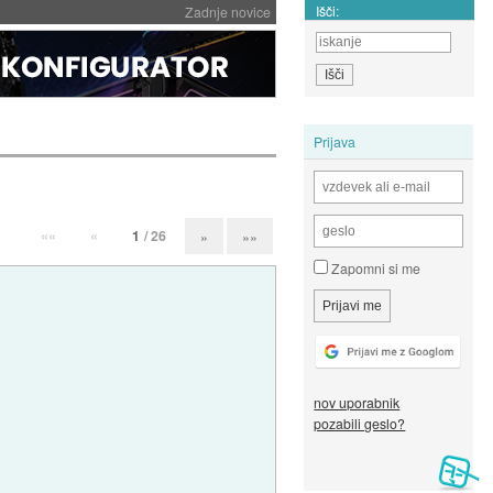
Išči:
Zadnje novice
Prijava
««
«
1
/ 26
»
»»
Zapomni si me
nov uporabnik
pozabili geslo?