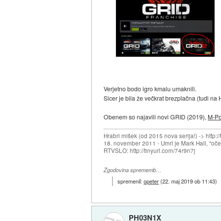
Verjetno bodo igro kmalu umaknili.
Sicer je bila že večkrat brezplačna (tudi n
Obenem so najavili novi GRID (2019),
M-Po
Hrabri mišek (od 2015 nova serija!) -> http:/
18. november 2011 - Umrl je Mark Hall, "oč
RTVSLO: http://tinyurl.com/74r9n7j
Zgodovina sprememb…
spremenil:
opeter
(
22. maj 2019 ob 11:43
)
PH03N1X