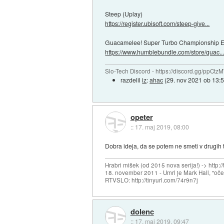
Steep (Uplay)
https://register.ubisoft.com/steep-give...
Guacamelee! Super Turbo Championship Edit
https://www.humblebundle.com/store/guac..
Slo-Tech Discord - https://discord.gg/ppCtz
razdelil
iz
:
ahac
(
29. nov 2021 ob 13:
opeter
::
17. maj 2019, 08:00
Dobra ideja, da se potem ne smeti v drugih t
Hrabri mišek (od 2015 nova serija!) -> http:/
18. november 2011 - Umrl je Mark Hall, "oč
RTVSLO: http://tinyurl.com/74r9n7j
dolenc
::
17. maj 2019, 09:47