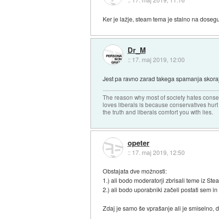
Ker je lažje, steam tema je stalno na doseg
Dr_M
::
17. maj 2019, 12:00
Jest pa ravno zarad takega spamanja skora
The reason why most of society hates conse
loves liberals is because conservatives hurt
the truth and liberals comfort you with lies.
opeter
::
17. maj 2019, 12:50
Obstajata dve možnosti:
1.) ali bodo moderatorji zbrisali teme iz Ste
2.) ali bodo uporabniki začeli postati sem i
Zdaj je samo še vprašanje ali je smiselno, 