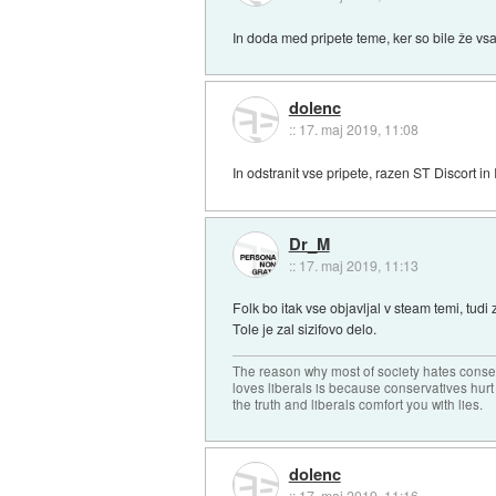
In doda med pripete teme, ker so bile že vs
dolenc
::
17. maj 2019, 11:08
In odstranit vse pripete, razen ST Discort in
Dr_M
::
17. maj 2019, 11:13
Folk bo itak vse objavljal v steam temi, tudi 
Tole je zal sizifovo delo.
The reason why most of society hates conse
loves liberals is because conservatives hurt
the truth and liberals comfort you with lies.
dolenc
::
17. maj 2019, 11:16