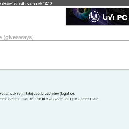
naslednji dve leti
::
danes ob 11:37
e (giveaways)
ive, ampak se jih kdaj dobi brezplačno (legalno).
eme o Steamu (tudi, če niso bile za Steam) ali Epic Games Store.