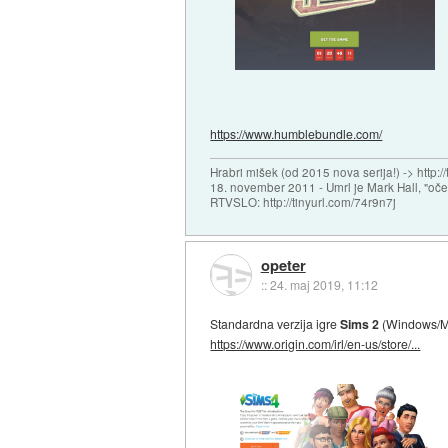
https://www.humblebundle.com/
Hrabri mišek (od 2015 nova serija!) -> http:/
18. november 2011 - Umrl je Mark Hall, "oč
RTVSLO: http://tinyurl.com/74r9n7j
opeter
::
24. maj 2019, 11:12
Standardna verzija igre
Sims 2
(Windows/Ma
https://www.origin.com/irl/en-us/store/...