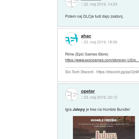
::
22. maj 2019, 14:33
Potem naj DLCje tudi dajo zastonj.
ahac
::
23. maj 2019, 18:06
Rime (Epic Games Store)
https://www.epicgames.com/store/en-US/p...
Slo-Tech Discord - https://discord.gg/ppCtz
opeter
::
23. maj 2019, 22:12
Igra
Jalopy
je free na Humble Bundle!