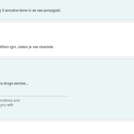
aj 3 sorodne teme in se vse porazgubi.
 Iščem igro, ostalo je vse obsolete.
za druge servise...
rvatives and
 you with