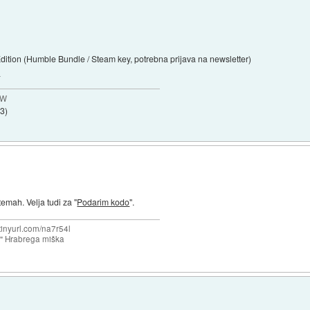
ion (Humble Bundle / Steam key, potrebna prijava na newsletter)
.
MW
53
)
emah. Velja tudi za "
Podarim kodo
".
/tinyurl.com/na7r54l
e" Hrabrega miška