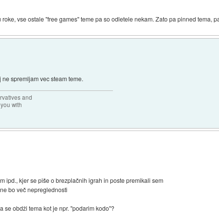
u roke, vse ostale "free games" teme pa so odletele nekam. Zato pa pinned tema, p
j ne spremljam vec steam teme.
rvatives and
 you with
am ipd., kjer se piše o brezplačnih igrah in poste premikali sem
n ne bo več nepreglednosti
da se obdži tema kot je npr. "podarim kodo"?