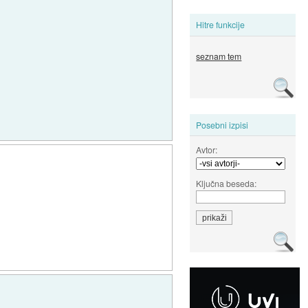
Hitre funkcije
seznam tem
Posebni izpisi
Avtor:
Ključna beseda: