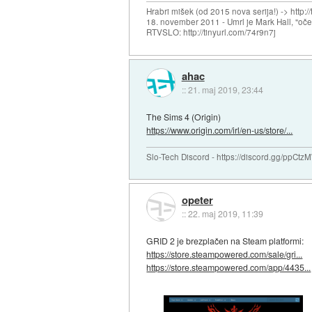
Hrabri mišek (od 2015 nova serija!) -> http:/
18. november 2011 - Umrl je Mark Hall, "oč
RTVSLO: http://tinyurl.com/74r9n7j
ahac
::
21. maj 2019, 23:44
The Sims 4 (Origin)
https://www.origin.com/irl/en-us/store/...
Slo-Tech Discord - https://discord.gg/ppCtz
opeter
::
22. maj 2019, 11:39
GRID 2 je brezplačen na Steam platformi:
https://store.steampowered.com/sale/gri...
https://store.steampowered.com/app/4435...