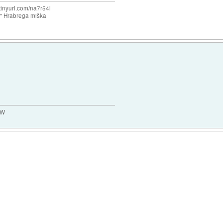
/tinyurl.com/na7r54l
e" Hrabrega miška
MW