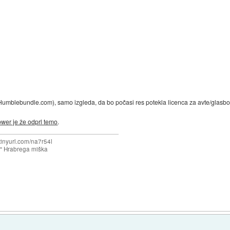
a Humblebundle.com), samo izgleda, da bo počasi res potekla licenca za avte/glasbo,
wer je že odprl temo
.
/tinyurl.com/na7r54l
e" Hrabrega miška