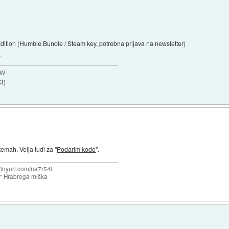
ion (Humble Bundle / Steam key, potrebna prijava na newsletter)
.
MW
53
)
emah. Velja tudi za "
Podarim kodo
".
/tinyurl.com/na7r54l
e" Hrabrega miška