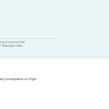
/tinyurl.com/na7r54l
e" Hrabrega miška
c) je brezplačna na Origin: