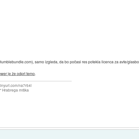
a Humblebundle.com), samo izgleda, da bo počasi res potekla licenca za avte/glasbo,
wer je že odprl temo
.
/tinyurl.com/na7r54l
e" Hrabrega miška