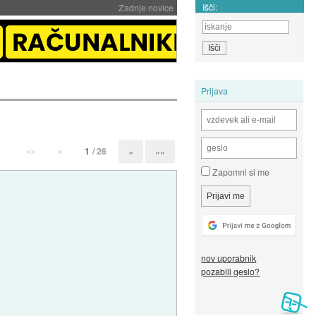
Išči:
Zadnje novice
Prijava
««
«
1
/ 26
»
»»
Zapomni si me
nov uporabnik
pozabili geslo?