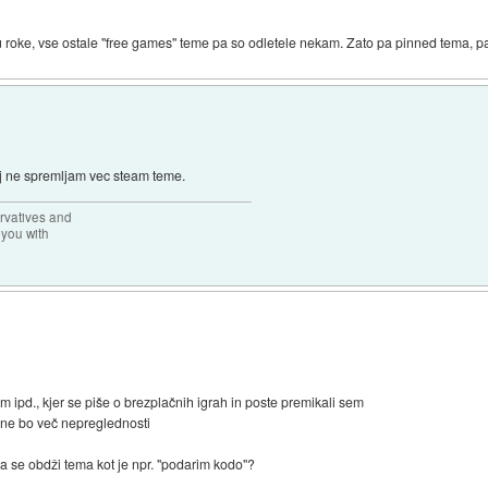
u roke, vse ostale "free games" teme pa so odletele nekam. Zato pa pinned tema, p
j ne spremljam vec steam teme.
rvatives and
 you with
am ipd., kjer se piše o brezplačnih igrah in poste premikali sem
n ne bo več nepreglednosti
da se obdži tema kot je npr. "podarim kodo"?