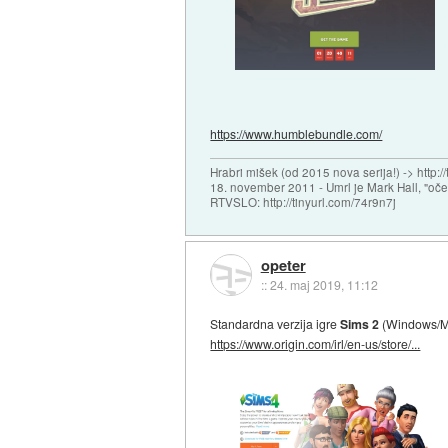
https://www.humblebundle.com/
Hrabri mišek (od 2015 nova serija!) -> http:/
18. november 2011 - Umrl je Mark Hall, "oč
RTVSLO: http://tinyurl.com/74r9n7j
opeter
::
24. maj 2019, 11:12
Standardna verzija igre
Sims 2
(Windows/Ma
https://www.origin.com/irl/en-us/store/...