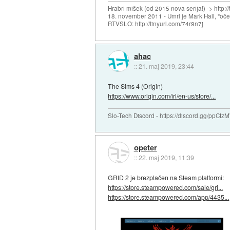
Hrabri mišek (od 2015 nova serija!) -> http:/
18. november 2011 - Umrl je Mark Hall, "oč
RTVSLO: http://tinyurl.com/74r9n7j
ahac
::
21. maj 2019, 23:44
The Sims 4 (Origin)
https://www.origin.com/irl/en-us/store/...
Slo-Tech Discord - https://discord.gg/ppCtz
opeter
::
22. maj 2019, 11:39
GRID 2 je brezplačen na Steam platformi:
https://store.steampowered.com/sale/gri...
https://store.steampowered.com/app/4435...