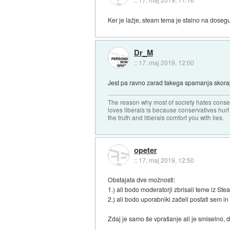
Ker je lažje, steam tema je stalno na doseg
Dr_M
::
17. maj 2019, 12:00
Jest pa ravno zarad takega spamanja skora
The reason why most of society hates conse
loves liberals is because conservatives hurt
the truth and liberals comfort you with lies.
opeter
::
17. maj 2019, 12:50
Obstajata dve možnosti:
1.) ali bodo moderatorji zbrisali teme iz Ste
2.) ali bodo uporabniki začeli postati sem i
Zdaj je samo še vprašanje ali je smiselno, 