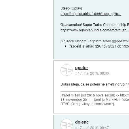
Steep (Uplay)
https://register.ubisoft.com/steep-give...
Guacamelee! Super Turbo Championship Edit
https://www.humblebundle.com/store/guac..
Slo-Tech Discord - https://discord.gg/ppCtz
razdelil
iz
:
ahac
(
29. nov 2021 ob 13:
opeter
::
17. maj 2019, 08:00
Dobra ideja, da se potem ne smeti v drugih t
Hrabri mišek (od 2015 nova serija!) -> http:/
18. november 2011 - Umrl je Mark Hall, "oč
RTVSLO: http://tinyurl.com/74r9n7j
dolenc
::
17. maj 2019, 09:47