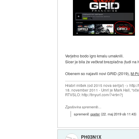
Verjetno bodo igro kmalu umaknili.
Sicer je bila že večkrat brezplačna (tudi n
Obenem so najavili novi GRID (2019),
M-Po
Hrabri mišek (od 2015 nova serija!) -> http:/
18. november 2011 - Umrl je Mark Hall, "oč
RTVSLO: http://tinyurl.com/74r9n7j
Zgodovina sprememb…
spremenil:
opeter
(
22. maj 2019 ob 11:43
)
PH03N1X