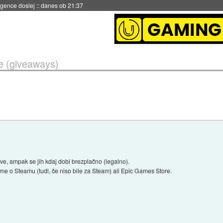
igence doslej
::
danes ob 21:37
e (giveaways)
ive, ampak se jih kdaj dobi brezplačno (legalno).
eme o Steamu (tudi, če niso bile za Steam) ali Epic Games Store.