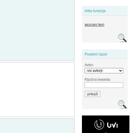
Hitre funkcije
seznam tem
Posebni izpisi
Avtor:
Ključna beseda: