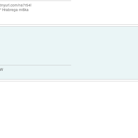
/tinyurl.com/na7r54l
e" Hrabrega miška
MW