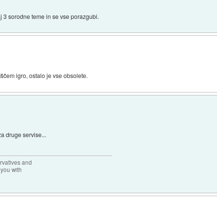
aj 3 sorodne teme in se vse porazgubi.
 Iščem igro, ostalo je vse obsolete.
za druge servise...
rvatives and
 you with