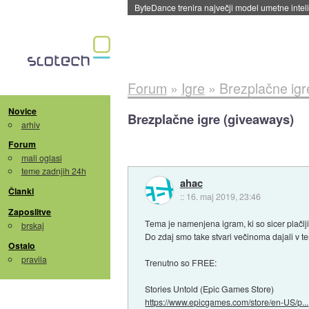
ByteDance trenira največji model umetne intel
Forum
»
Igre
»
Brezplačne igr
Novice
Brezplačne igre (giveaways)
arhiv
Forum
mali oglasi
teme zadnjih 24h
ahac
Članki
::
16. maj 2019, 23:46
Zaposlitve
Tema je namenjena igram, ki so sicer plačlj
brskaj
Do zdaj smo take stvari večinoma dajali v t
Ostalo
pravila
Trenutno so FREE:
Stories Untold (Epic Games Store)
https://www.epicgames.com/store/en-US/p...