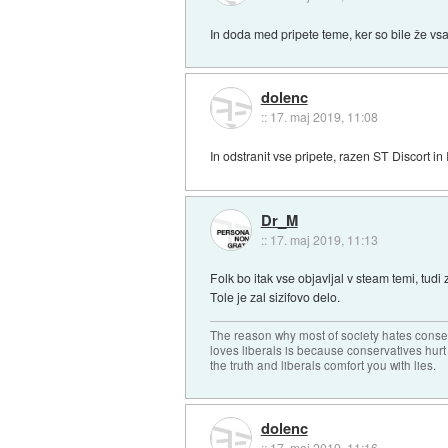
In doda med pripete teme, ker so bile že vs
dolenc
::
17. maj 2019, 11:08
In odstranit vse pripete, razen ST Discort in
Dr_M
::
17. maj 2019, 11:13
Folk bo itak vse objavljal v steam temi, tudi 
Tole je zal sizifovo delo.
The reason why most of society hates conse
loves liberals is because conservatives hurt
the truth and liberals comfort you with lies.
dolenc
::
17. maj 2019, 11:16