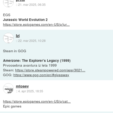
::
21. mar 2025, 06:35
EGS
Jurassic World Evolution 2
https://store.epicgames.com/en-US/p/jur...
Izi
::
22. mar 2025, 10:28
Steam in GOG
Amerzone: The Explorer’s Legacy (1999)
Prvoosebna avantura iz leta 1999
Steam:
https://store.steampowered.com/app/3021...
GOG:
https://www.gog.com/en/#giveaway
mtosev
::
4. apr 2025, 18:35
https://store.epicgames.com/en-US/p/cat...
Epic games