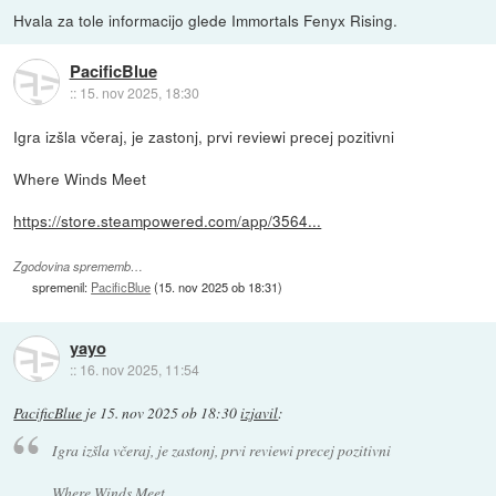
Hvala za tole informacijo glede Immortals Fenyx Rising.
PacificBlue
::
15. nov 2025, 18:30
Igra izšla včeraj, je zastonj, prvi reviewi precej pozitivni
Where Winds Meet
https://store.steampowered.com/app/3564...
Zgodovina sprememb…
spremenil:
PacificBlue
(
15. nov 2025 ob 18:31
)
yayo
::
16. nov 2025, 11:54
PacificBlue
je
15. nov 2025 ob 18:30
izjavil
:
Igra izšla včeraj, je zastonj, prvi reviewi precej pozitivni
Where Winds Meet