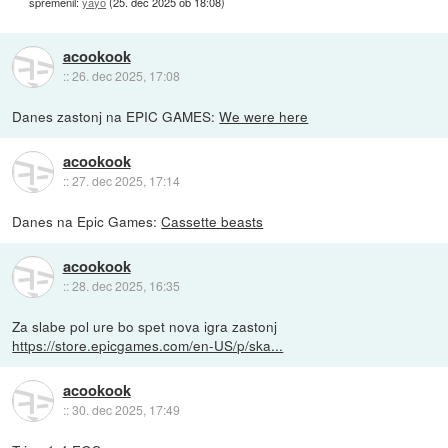
spremenil:
yayo
(
25. dec 2025 ob 18:08
)
acookook
::
26. dec 2025, 17:08
Danes zastonj na EPIC GAMES:
We were here
acookook
::
27. dec 2025, 17:14
Danes na Epic Games:
Cassette beasts
acookook
::
28. dec 2025, 16:35
Za slabe pol ure bo spet nova igra zastonj
https://store.epicgames.com/en-US/p/ska...
acookook
::
30. dec 2025, 17:49