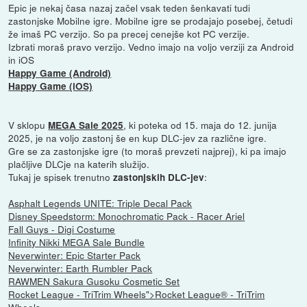
Epic je nekaj časa nazaj začel vsak teden šenkavati tudi
zastonjske Mobilne igre. Mobilne igre se prodajajo posebej, četudi
že imaš PC verzijo. So pa precej cenejše kot PC verzije.
Izbrati moraš pravo verzijo. Vedno imajo na voljo verziji za Android
in iOS
Happy Game (Android)
Happy Game (iOS)
V sklopu
, ki poteka od 15. maja do 12. junija
MEGA Sale 2025
2025, je na voljo zastonj še en kup DLC-jev za različne igre.
Gre se za zastonjske igre (to moraš prevzeti najprej), ki pa imajo
plačljive DLCje na katerih služijo.
Tukaj je spisek trenutno
:
zastonjskih DLC-jev
Asphalt Legends UNITE: Triple Decal Pack
Disney Speedstorm: Monochromatic Pack - Racer Ariel
Fall Guys - Digi Costume
Infinity Nikki MEGA Sale Bundle
Neverwinter: Epic Starter Pack
Neverwinter: Earth Rumbler Pack
RAWMEN Sakura Gusoku Cosmetic Set
Rocket League - TriTrim Wheels">Rocket League® - TriTrim
Wheels