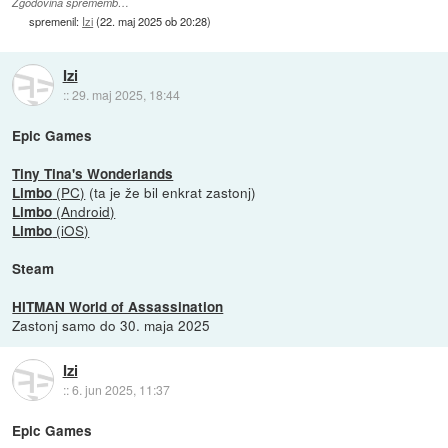
Zgodovina sprememb…
spremenil:
Izi
(
22. maj 2025 ob 20:28
)
Izi
::
29. maj 2025, 18:44
Epic Games
Tiny Tina's Wonderlands
(PC)
(ta je že bil enkrat zastonj)
Limbo
(Android)
Limbo
(iOS)
Limbo
Steam
HITMAN World of Assassination
Zastonj samo do 30. maja 2025
Izi
::
6. jun 2025, 11:37
Epic Games