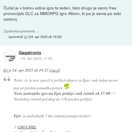
Čučel je v bistvu edina igra ta teden, tisto drugo je samo free
promocijski DLC za MMORPG igro Albion, ki pa je sama po sebi
zastonj.
Zgodovina sprememb…
spremenil:
Izi
(
24. apr 2025 ob 19:26
)
Gagatronix
::
25. apr 2025, 11:50
Izi
je
24. apr 2025 ob 19:25
izjavil
:
Tošev, če še nisi opazil ti pošlješ objavo za Epic vsak teden ravno
par ur preden ponudba poteče
Nove zastonjske igre na Epic pridejo vsak četrtek ob 17:00
!!!
Naslednji četrtek počakaj do 17h preden pošlješ.
Epic
za naslednjih 7 dni zastonj ponuja sledeče:
1.
CHUCHEL