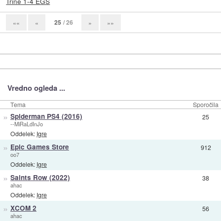
Trine 1-4 EGS
25
/ 26
««
«
»
»»
Vredno ogleda ...
Tema
Sporočila
»
Spiderman PS4 (2016)
25
--MiRaLdInJo
Oddelek:
Igre
»
Epic Games Store
912
oo7
Oddelek:
Igre
»
Saints Row (2022)
38
ahac
Oddelek:
Igre
»
XCOM 2
56
ahac