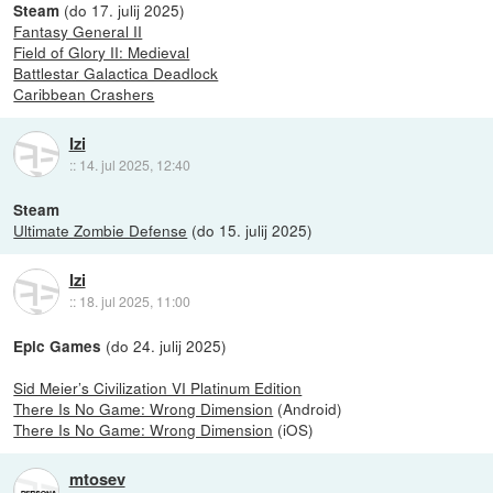
(do 17. julij 2025)
Steam
Fantasy General II
Field of Glory II: Medieval
Battlestar Galactica Deadlock
Caribbean Crashers
Izi
::
14. jul 2025, 12:40
Steam
Ultimate Zombie Defense
(do 15. julij 2025)
Izi
::
18. jul 2025, 11:00
(do 24. julij 2025)
Epic Games
Sid Meier’s Civilization VI Platinum Edition
There Is No Game: Wrong Dimension
(Android)
There Is No Game: Wrong Dimension
(iOS)
mtosev