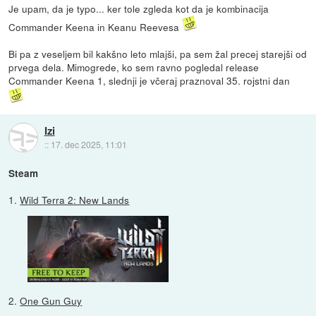
Je upam, da je typo... ker tole zgleda kot da je kombinacija
Commander Keena in Keanu Reevesa
Bi pa z veseljem bil kakšno leto mlajši, pa sem žal precej starejši od
prvega dela. Mimogrede, ko sem ravno pogledal release
Commander Keena 1, slednji je včeraj praznoval 35. rojstni dan
Izi
::
17. dec 2025, 11:01
Steam
1.
Wild Terra 2: New Lands
2.
One Gun Guy