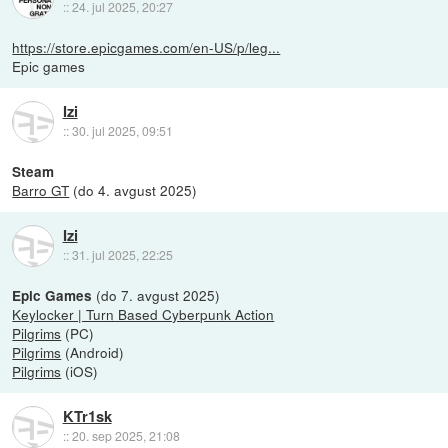
::
24. jul 2025, 20:27
https://store.epicgames.com/en-US/p/leg...
Epic games
Izi
::
30. jul 2025, 09:51
Steam
Barro GT
(do 4. avgust 2025)
Izi
::
31. jul 2025, 22:25
(do 7. avgust 2025)
Epic Games
Keylocker | Turn Based Cyberpunk Action
Pilgrims
(PC)
Pilgrims
(Android)
Pilgrims
(iOS)
KTr1sk
::
20. sep 2025, 21:08