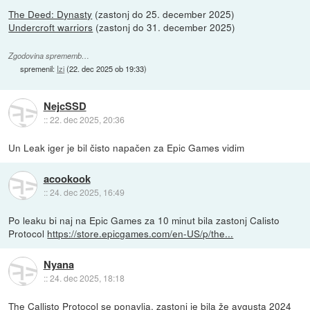
The Deed: Dynasty
(zastonj do 25. december 2025)
Undercroft warriors
(zastonj do 31. december 2025)
Zgodovina sprememb…
spremenil:
Izi
(
22. dec 2025 ob 19:33
)
NejcSSD
::
22. dec 2025, 20:36
Un Leak iger je bil čisto napačen za Epic Games vidim
acookook
::
24. dec 2025, 16:49
Po leaku bi naj na Epic Games za 10 minut bila zastonj Calisto
Protocol
https://store.epicgames.com/en-US/p/the...
Nyana
::
24. dec 2025, 18:18
The Callisto Protocol se ponavlja, zastonj je bila že avgusta 2024