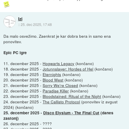
Izi
::
25. dec 2025, 17:48
Da malo osvežimo. Zaenkrat je kar dobra bera in samo ena
ponovitev.
Epic PC igre
11. december 2025 -
Hogwarts Legacy
(končano)
18. december 2025 -
Jotunnslayer: Hordes of Hel
(končano)
19. december 2025 -
Eternights
(končano)
20. december 2025 -
Blood West
(končano)
21. december 2025 -
Sorry We're Closed
(končano)
22. december 2025 -
Paradise Killer
(končano)
23. december 2025 -
Bloodstained: Ritual of the Night
(končano)
24. december 2025 -
The Callisto Protocol
(ponovitev iz avgust
2024) (končano)
25. december 2025 -
Disco Elysium - The Final Cut
(danes
zastonj)
26. december 2025 - ????
27. december 2025 - ????