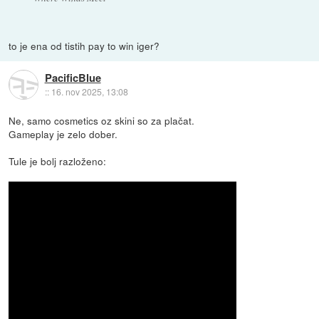
to je ena od tistih pay to win iger?
PacificBlue
::
16. nov 2025, 13:08
Ne, samo cosmetics oz skini so za plačat.
Gameplay je zelo dober.
Tule je bolj razloženo: