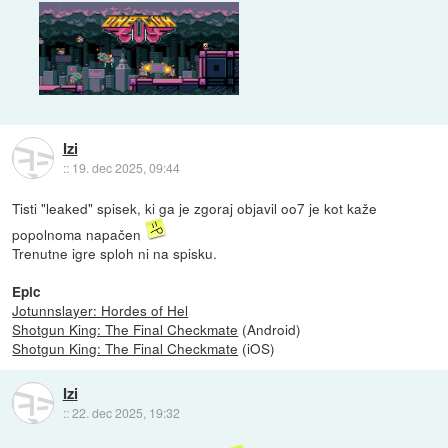
Izi
::
19. dec 2025, 09:44
Tisti "leaked" spisek, ki ga je zgoraj objavil oo7 je kot kaže
popolnoma napačen
Trenutne igre sploh ni na spisku.
Epic
Jotunnslayer: Hordes of Hel
Shotgun King: The Final Checkmate
(Android)
Shotgun King: The Final Checkmate
(iOS)
Izi
::
22. dec 2025, 19:32