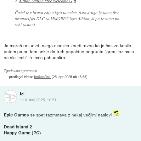
2.
Albion Online Free Welcome Gift
Čučel je v bistvu edina igra ta teden, tisto drugo je samo free
promocijski DLC za MMORPG igro Albion, ki pa je sama po
sebi zastonj.
Ja moraš razumet, njega mamica zbudi ravno ko je čas za kosilo,
potem pa on tam nekje do treh popoldne pogrunta "grem jaz malo
na slo-tech" in malo pobudalira.
Zgodovina sprememb…
predlagal izbris:
broken/link
(
25. apr 2025 ob 18:33
)
Izi
::
16. maj 2025, 10:51
se spet razmetava z nekaj večjimi naslovi
Epic Games
Dead Island 2
Happy Game (PC)