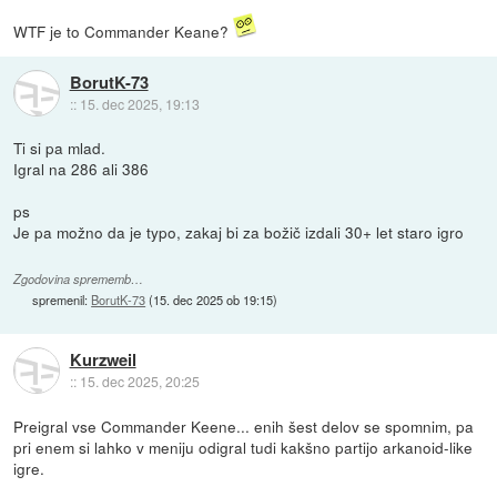
WTF je to Commander Keane?
BorutK-73
::
15. dec 2025, 19:13
Ti si pa mlad.
Igral na 286 ali 386
ps
Je pa možno da je typo, zakaj bi za božič izdali 30+ let staro igro
Zgodovina sprememb…
spremenil:
BorutK-73
(
15. dec 2025 ob 19:15
)
Kurzweil
::
15. dec 2025, 20:25
Preigral vse Commander Keene... enih šest delov se spomnim, pa
pri enem si lahko v meniju odigral tudi kakšno partijo arkanoid-like
igre.