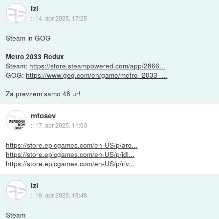
Izi
::
14. apr 2025, 17:25
Steam in GOG
Metro 2033 Redux
Steam:
https://store.steampowered.com/app/2866...
GOG:
https://www.gog.com/en/game/metro_2033_...
Za prevzem samo 48 ur!
mtosev
::
17. apr 2025, 11:00
https://store.epicgames.com/en-US/p/arc...
https://store.epicgames.com/en-US/p/idl...
https://store.epicgames.com/en-US/p/riv...
Izi
::
19. apr 2025, 18:48
Steam