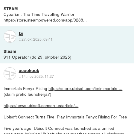
STEAM
Cybarian: The Time Travelling Warrior
https://store.steampowered.com/app/9288...
Izi
::
27. okt 2025, 09:41
Steam
911 Operator
(do 29. oktober 2025)
acookook
::
14. nov 2025, 11:27
Immortals Fenyx Rising
https://store.ubisoft.com/ie/immortals-...
(claim preko launcherja?)
https://news.ubisoft.com/en-us/article/...
Ubisoft Connect Turns Five: Play Immortals Fenyx Rising For Free
Five years ago, Ubisoft Connect was launched as a unified
ecosystem bringing Ubisoft players together across all platforms.