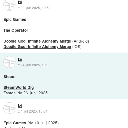
Izi
::
20. jun 2025, 10:53
Epic Games
The Operator
(Android)
Doodle God: Infinite Alchemy Merge
(iOS)
Doodle God: Infinite Alchemy Merge
Izi
::
24. jun 2025, 10:38
Steam
SteamWorld Dig
Zastonj do 26. junij 2025
Izi
::
4. jul 2025, 10:04
(do 10. julij 2025)
Epic Games
Backpack Hero