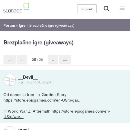
☰
Forum
»
Igre
»
Brezplačne igre (giveaways)
Brezplačne igre (giveaways)
25
/ 26
««
«
»
»»
__Devil__
::
21. feb 2025, 00:05
Od danes je free --> Garden Story:
https://store.epicgames.com/en-US/p/gar...
in World War Z: Aftermath
https://store.epicgames.com/en-
US/p/wor...
predi