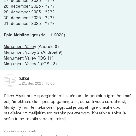
28. december 2025 - ????
29. december 2025 - ????
30. december 2025 - ????
31. december 2025 - ????
(do 1.1.2026)
Epic Mobilne igre
Monument Valley
(Android 9)
Monument Valley 2
(Android 9)
Monument Valley
(iOS 11)
Monument Valley 2
(iOS 13)
yayo
::
25. dec 2025, 18:05
Disco Elysium ne spregledat niti slučajno. Je genialna igra, če imaš
bolj "intektualoiden" pristop gamingu in, če so ti všeč surealnost,
Monty Python ter tekstovni rpgji. Žal je uspeh igre uničil ekipo
razvijalcev z mafijskim sovražnim prevzemom. Kreativna špica je
odšla in se razbila v nekaj frakcij.
Zgodovina sprememb…