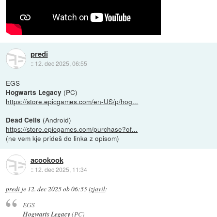
predi
::
12. dec 2025, 06:55
EGS
(PC)
Hogwarts Legacy
https://store.epicgames.com/en-US/p/hog...
(Android)
Dead Cells
https://store.epicgames.com/purchase?of...
(ne vem kje prideš do linka z opisom)
acookook
::
12. dec 2025, 11:34
predi
je
12. dec 2025 ob 06:55
izjavil
:
EGS
Hogwarts Legacy
(PC)