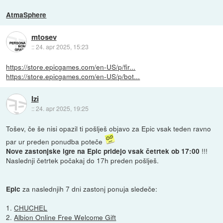
AtmaSphere
mtosev
::
24. apr 2025, 15:23
https://store.epicgames.com/en-US/p/fir...
https://store.epicgames.com/en-US/p/bot...
Izi
::
24. apr 2025, 19:25
Tošev, če še nisi opazil ti pošlješ objavo za Epic vsak teden ravno
par ur preden ponudba poteče
!!!
Nove zastonjske igre na Epic pridejo vsak četrtek ob 17:00
Naslednji četrtek počakaj do 17h preden pošlješ.
za naslednjih 7 dni zastonj ponuja sledeče:
Epic
1.
CHUCHEL
2.
Albion Online Free Welcome Gift