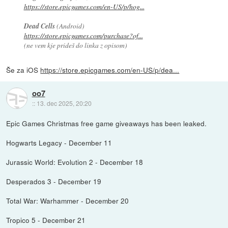
https://store.epicgames.com/en-US/p/hog...
Dead Cells
(Android)
https://store.epicgames.com/purchase?of...
(ne vem kje prideš do linka z opisom)
Še za iOS
https://store.epicgames.com/en-US/p/dea...
oo7
::
13. dec 2025, 20:20
Epic Games Christmas free game giveaways has been leaked.
Hogwarts Legacy - December 11
Jurassic World: Evolution 2 - December 18
Desperados 3 - December 19
Total War: Warhammer - December 20
Tropico 5 - December 21