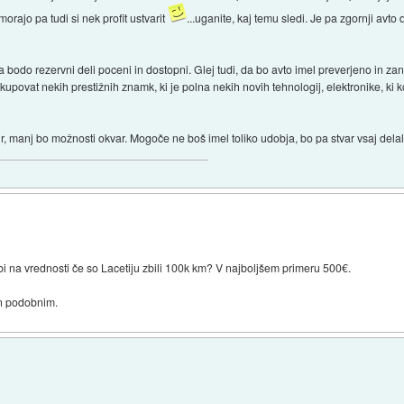
orajo pa tudi si nek profit ustvarit
...uganite, kaj temu sledi. Je pa zgornji avto
.
a bodo rezervni deli poceni in dostopni. Glej tudi, da bo avto imel preverjeno in zan
kupovat nekih prestižnih znamk, ki je polna nekih novih tehnologij, elektronike, ki
ihr, manj bo možnosti okvar. Mogoče ne boš imel toliko udobja, bo pa stvar vsaj del
dobi na vrednosti če so Lacetiju zbili 100k km? V najboljšem primeru 500€.
in podobnim.