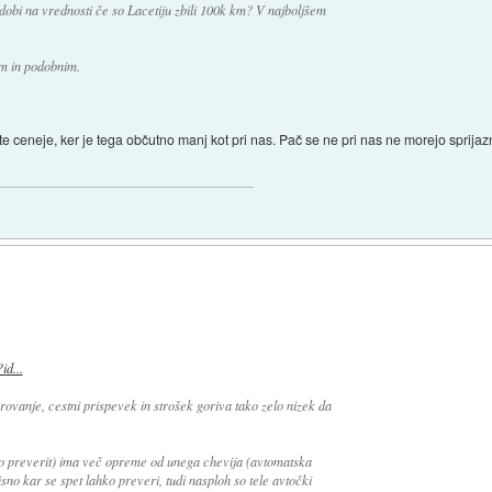
a dobi na vrednosti če so Lacetiju zbili 100k km? V najboljšem
m in podobnim.
te ceneje, ker je tega občutno manj kot pri nas. Pač se ne pri nas ne morejo sprijazni
id...
vanje, cestni prispevek in strošek goriva tako zelo nizek da
vno preverit) ima več opreme od unega chevija (avtomatska
sno kar se spet lahko preveri, tudi nasploh so tele avtočki