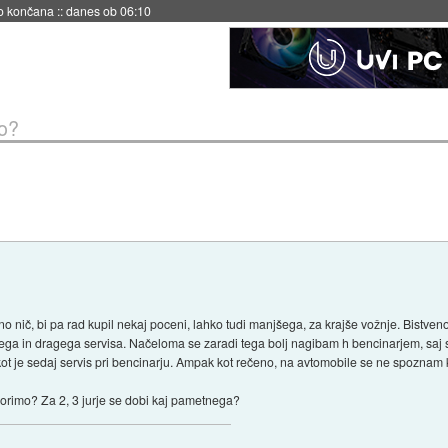
s ob 06:09
o?
 nič, bi pa rad kupil nekaj poceni, lahko tudi manjšega, za krajše vožnje. Bistveno 
likega in dragega servisa. Načeloma se zaradi tega bolj nagibam h bencinarjem, saj 
g kot je sedaj servis pri bencinarju. Ampak kot rečeno, na avtomobile se ne spoznam k
rimo? Za 2, 3 jurje se dobi kaj pametnega?