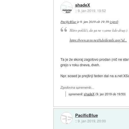
shadeX
::
9. jan 2019, 19:52
PacificBlue
je
9. jan 2019 ob 19:39
izjavil
:
Hitro pokliči, da ga ne vzame kdo drug:)
https://www.avto.net/Ads/details.asp?id...
Ta je že skoraj zagotovo prodan (nič ne sta
grejo v roku dneva, dveh.
Npr. sosed je prejšnji teden dal na a.net XS
Zgodovina sprememb…
spremenil:
shadeX
(
9. jan 2019 ob 19:53
)
PacificBlue
::
9. jan 2019, 20:00