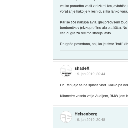
velika ponudba vozil z nizkimi km, avtohiše m
vprašanje kako je v resnici, slika lahko vara
Kar se tiče nakupa avta, glej predvsem to, d
bonbončkov (nizkoprofilne alu platišča). Ne 
četudi gre za recimo starejši avto.
Drugače povedano, bolj ko je stvar "trotl" z
shadeX
::
9. jan 2019, 20:44
Eh.. teh jajc se ne splača vrtet. Koliko pa 
Kilometre veselo vrtijo Audijem, BMW-jem 
Heisenberg
::
9. jan 2019, 20:48