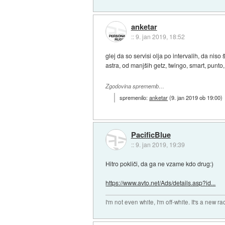
anketar
::
9. jan 2019, 18:52
glej da so servisi olja po intervalih, da ni
astra, od manjših getz, twingo, smart, punto, c
Zgodovina sprememb…
spremenilo:
anketar
(
9. jan 2019 ob 19:00
)
PacificBlue
::
9. jan 2019, 19:39
Hitro pokliči, da ga ne vzame kdo drug:)
https://www.avto.net/Ads/details.asp?id...
I'm not even white, I'm off-white. It's a new ra