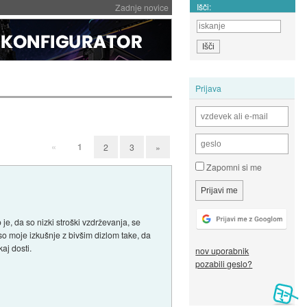
Išči:
Zadnje novice
Prijava
«
1
2
3
»
Zapomni si me
je, da so nizki stroški vzdrževanja, se
so moje izkušnje z bivšim dizlom take, da
aj dosti.
nov uporabnik
pozabili geslo?