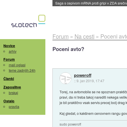
BMW v vozilih začel predvajati reklame
::
dane
Forum
»
Na cesti
»
Poceni avt
Novice
Poceni avto?
arhiv
Forum
mali oglasi
teme zadnjih 24h
poweroff
Članki
::
9. jan 2019, 17:47
Zaposlitve
Torej, na avtomobile se ne spoznam praktično
brskaj
pravi, da ni treba takoj narediti nekega ve
Ostalo
je bil praktično vsak servis precej bolj dra
pravila
Kaj gledat, o kakšnem cenovnem rangu govo
sudo poweroff