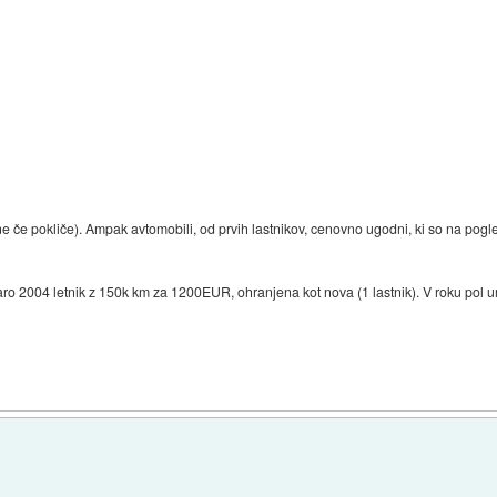
ne če pokliče). Ampak avtomobili, od prvih lastnikov, cenovno ugodni, ki so na pogl
aro 2004 letnik z 150k km za 1200EUR, ohranjena kot nova (1 lastnik). V roku pol ure 