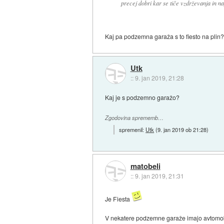
precej dobri kar se tiče vzdrževanja in n
Kaj pa podzemna garaža s to fiesto na plin
Utk
::
9. jan 2019, 21:28
Kaj je s podzemno garažo?
Zgodovina sprememb…
spremenil:
Utk
(
9. jan 2019 ob 21:28
)
matobeli
::
9. jan 2019, 21:31
Je Fiesta
V nekatere podzemne garaže imajo avtomob