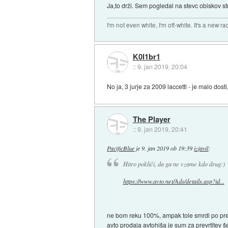
Ja,to drži. Sem pogledal na stevc obiskov st
I'm not even white, I'm off-white. It's a new ra
K0l1br1
::
9. jan 2019, 20:04
No ja, 3 jurje za 2009 laccetti - je malo dosti,
The Player
::
9. jan 2019, 20:41
PacificBlue
je
9. jan 2019 ob 19:39
izjavil
:
Hitro pokliči, da ga ne vzame kdo drug:)
https://www.avto.net/Ads/details.asp?id...
ne bom reku 100%, ampak tole smrdi po prevrt
avto prodaja avtohiša je sum za prevrtitev še