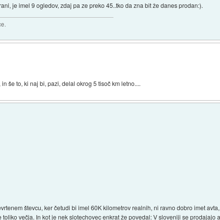
rani, je imel 9 ogledov, zdaj pa ze preko 45..tko da zna bit že danes prodan:).
ce.
 in še to, ki naj bi, pazi, delal okrog 5 tisoč km letno....
enem števcu, ker četudi bi imel 60K kilometrov realnih, ni ravno dobro imet avta, k
 toliko večja. In kot je nek slotechovec enkrat že povedal: V sloveniji se prodajajo av