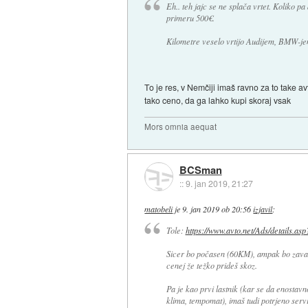
Eh.. teh jajc se ne splača vrtet. Koliko p
primeru 500€.
Kilometre veselo vrtijo Audijem, BMW-je
To je res, v Nemčiji imaš ravno za to take av
tako ceno, da ga lahko kupi skoraj vsak
Mors omnia aequat
BCSman
::
9. jan 2019, 21:27
matobeli
je
9. jan 2019 ob 20:56
izjavil
:
Tole:
https://www.avto.net/Ads/details.asp?
Sicer bo počasen (60KM), ampak bo zavaro
cenej že težko prideš skoz.
Pa je kao prvi lastnik (kar se da enosta
klima, tempomat), imaš tudi potrjeno servi