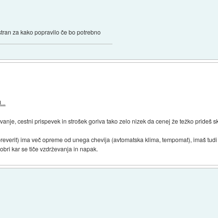
 stran za kako popravilo če bo potrebno
...
je, cestni prispevek in strošek goriva tako zelo nizek da cenej že težko prideš s
 preverit) ima več opreme od unega chevija (avtomatska klima, tempomat), imaš tudi 
dobri kar se tiče vzdrževanja in napak.