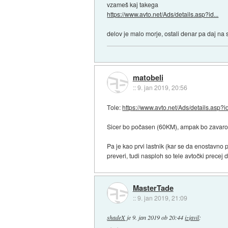
vzameš kaj takega
https://www.avto.net/Ads/details.asp?id...
delov je malo morje, ostali denar pa daj na
matobeli
::
9. jan 2019, 20:56
Tole:
https://www.avto.net/Ads/details.asp?id
Sicer bo počasen (60KM), ampak bo zavarovan
Pa je kao prvi lastnik (kar se da enostavno
preveri, tudi nasploh so tele avtočki precej 
MasterTade
::
9. jan 2019, 21:09
shadeX
je
9. jan 2019 ob 20:44
izjavil
: