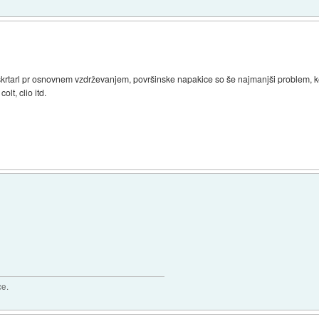
so škrtarl pr osnovnem vzdrževanjem, površinske napakice so še najmanjši problem, ker
olt, clio itd.
ce.