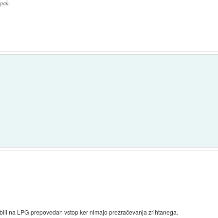
apak.
?
ili na LPG prepovedan vstop ker nimajo prezračevanja zrihtanega.