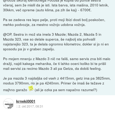
včeraj, sem že mislil da je isti. Ista barva, ista mašina, 2010 letnik,
30kkm, več opreme (auto klima, pa zih še kaj) - 6700€.
Pa se zadeva res lepo pelje, proti moji Ibizi dosti bolj poskočen,
mehko podvozje, za mestno vožnjo udobna vožnja.
@OP, Sestra in mož sta imela 3 Mazde; Mazda 2, Mazda 5 in
Mazda 323, vse so delale superca, še najbolj sta pohvalil
najstarejšo 323, ta je delala ogromno kilometrov, dokler si jo ni en
sposodu pa jo v graben zapelju.
Po mojem mnenju z Mazdo 3 nič ne fališ, samo servis zna biti malo
dražji, najdi kakega mehanika, če ti lahko oceni koliko bi te prišli
mali servisi za recimo Mazdo 3 ali pa Getza, da dobiš feeling.
Je pa mazda 3 najdaljša od vseh z 4415mm, getz ima pa 3825mm,
modus 3790mm, rio je pa 4240mm. Primer če imaš še težave z
majhno garažo
(ali je ozka pa sem napačno razumel?)
krneki0001
::
2. okt 2017, 08:31