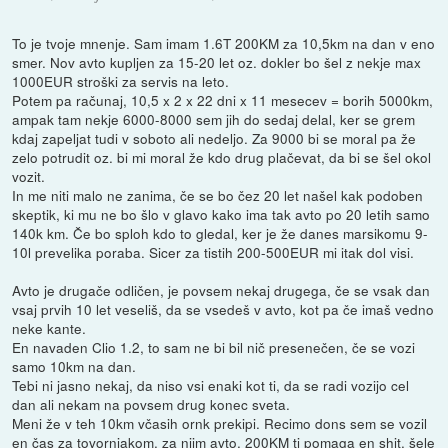
To je tvoje mnenje. Sam imam 1.6T 200KM za 10,5km na dan v eno
smer. Nov avto kupljen za 15-20 let oz. dokler bo šel z nekje max
1000EUR stroški za servis na leto.
Potem pa računaj, 10,5 x 2 x 22 dni x 11 mesecev = borih 5000km,
ampak tam nekje 6000-8000 sem jih do sedaj delal, ker se grem
kdaj zapeljat tudi v soboto ali nedeljo. Za 9000 bi se moral pa že
zelo potrudit oz. bi mi moral že kdo drug plačevat, da bi se šel okol
vozit.
In me niti malo ne zanima, če se bo čez 20 let našel kak podoben
skeptik, ki mu ne bo šlo v glavo kako ima tak avto po 20 letih samo
140k km. Če bo sploh kdo to gledal, ker je že danes marsikomu 9-
10l prevelika poraba. Sicer za tistih 200-500EUR mi itak dol visi.
Avto je drugače odličen, je povsem nekaj drugega, če se vsak dan
vsaj prvih 10 let veseliš, da se vsedeš v avto, kot pa če imaš vedno
neke kante.
En navaden Clio 1.2, to sam ne bi bil nič presenečen, če se vozi
samo 10km na dan.
Tebi ni jasno nekaj, da niso vsi enaki kot ti, da se radi vozijo cel
dan ali nekam na povsem drug konec sveta.
Meni že v teh 10km včasih ornk prekipi. Recimo dons sem se vozil
en čas za tovornjakom, za njim avto, 200KM ti pomaga en shit, šele