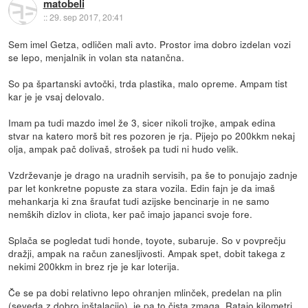
matobeli
::
29. sep 2017, 20:41
Sem imel Getza, odličen mali avto. Prostor ima dobro izdelan vozi
se lepo, menjalnik in volan sta natančna.
So pa špartanski avtočki, trda plastika, malo opreme. Ampam tist
kar je je vsaj delovalo.
Imam pa tudi mazdo imel že 3, sicer nikoli trojke, ampak edina
stvar na katero morš bit res pozoren je rja. Pijejo po 200kkm nekaj
olja, ampak pač dolivaš, strošek pa tudi ni hudo velik.
Vzdrževanje je drago na uradnih servisih, pa še to ponujajo zadnje
par let konkretne popuste za stara vozila. Edin fajn je da imaš
mehankarja ki zna šraufat tudi azijske bencinarje in ne samo
nemških dizlov in cliota, ker pač imajo japanci svoje fore.
Splača se pogledat tudi honde, toyote, subaruje. So v povprečju
dražji, ampak na račun zanesljivosti. Ampak spet, dobit takega z
nekimi 200kkm in brez rje je kar loterija.
Če se pa dobi relativno lepo ohranjen mlinček, predelan na plin
(seveda z dobro inštalacijo), je pa to čista zmaga. Ratajo kilometri