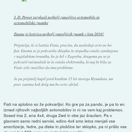
J. D. Power razglasil najbolj zanesljive avtomobile in
avtomobilske znamke
Znana je lestvica najbolj zanesljivih znamk v letu 2016!
Prijatelja, ki si lastita Fiata, pravita, da naslednji avto ne bo
fiat. Enemu se je pokvarila sklopka in stopalka ostala zataknjena
v najslabšem trenutku, ko je bil v Zagrebu, drugemu pa se je
pokvaril računalnik in še ostala elektronika, ki naj bi bila za
Fiate zelo značilno da ima probleme.
Je pa prijatelj kupil pred kratkim 15 let starega Hyundaia, me
prav zanima kok dolg mu bo avto zdržal.
Fiati na splošno so že pokvarljivi. Ko gre pa za pando, je pa to en
izmed njihovih najboljših avtomobilov in ni ne vem kaj problemov.
Sosed ima 2, ena 4x4, druga 2wd in obe jaz šraufam. Pa v
glavnem samo redni servisi, edino 4x4 smo letos menjali vse
amortizerje, fedre, pa diske in ploščice ter sklopko, pa ni prišlo vse
skupaj čez 500 evrov za material iz nemčije.