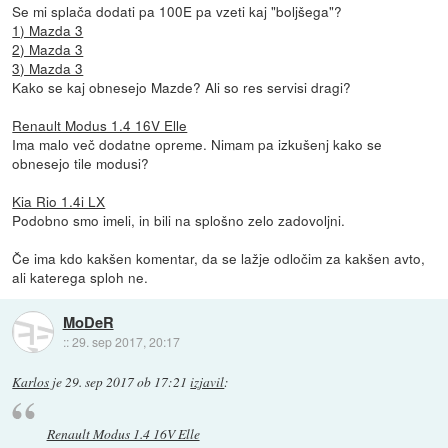
Se mi splača dodati pa 100E pa vzeti kaj "boljšega"?
1) Mazda 3
2) Mazda 3
3) Mazda 3
Kako se kaj obnesejo Mazde? Ali so res servisi dragi?
Renault Modus 1.4 16V Elle
Ima malo več dodatne opreme. Nimam pa izkušenj kako se
obnesejo tile modusi?
Kia Rio 1.4i LX
Podobno smo imeli, in bili na splošno zelo zadovoljni.
Če ima kdo kakšen komentar, da se lažje odločim za kakšen avto,
ali katerega sploh ne.
MoDeR
::
29. sep 2017, 20:17
Karlos
je
29. sep 2017 ob 17:21
izjavil
:
Renault Modus 1.4 16V Elle