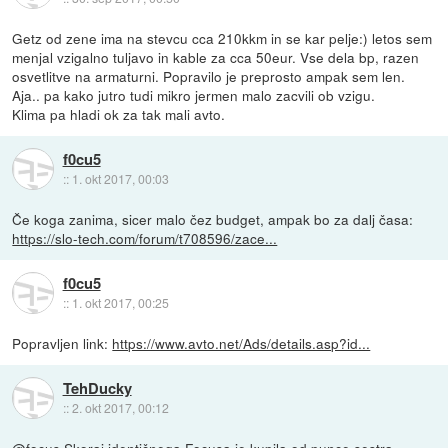
Getz od zene ima na stevcu cca 210kkm in se kar pelje:) letos sem
menjal vzigalno tuljavo in kable za cca 50eur. Vse dela bp, razen
osvetlitve na armaturni. Popravilo je preprosto ampak sem len.
Aja.. pa kako jutro tudi mikro jermen malo zacvili ob vzigu.
Klima pa hladi ok za tak mali avto.
f0cu5
::
1. okt 2017, 00:03
Če koga zanima, sicer malo čez budget, ampak bo za dalj časa:
https://slo-tech.com/forum/t708596/zace...
f0cu5
::
1. okt 2017, 00:25
Popravljen link:
https://www.avto.net/Ads/details.asp?id...
TehDucky
::
2. okt 2017, 00:12
@focus Skoraj identičnega Focusa je kupila od punce sestra