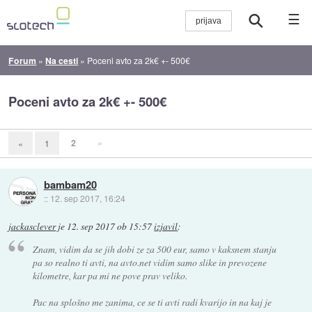
☰
Forum
»
Na cesti
»
Poceni avto za 2k€ +- 500€
Poceni avto za 2k€ +- 500€
2
»
«
1
bambam20
::
12. sep 2017, 16:24
jackasclever
je
12. sep 2017 ob 15:57
izjavil
:
Znam, vidim da se jih dobi ze za 500 eur, samo v kaksnem stanju
pa so realno ti avti, na avto.net vidim samo slike in prevozene
kilometre, kar pa mi ne pove prav veliko.
Pac na splošno me zanima, ce se ti avti radi kvarijo in na kaj je