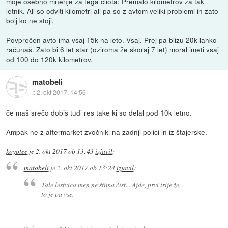
moje osebno mnenje za tega cliota; Premalo kilometrov za tak
letnik. Ali so odviti kilometri ali pa so z avtom veliki problemi in zato
bolj ko ne stoji.
Povprečen avto ima vsaj 15k na leto. Vsaj. Prej pa blizu 20k lahko
računaš. Zato bi 6 let star (oziroma že skoraj 7 let) moral imeti vsaj
od 100 do 120k kilometrov.
matobeli
::
2. okt 2017, 14:56
če maš srečo dobiš tudi res take ki so delal pod 10k letno.
Ampak ne z aftermarket zvočniki na zadnji polici in iz štajerske.
koyotee
je
2. okt 2017 ob 13:43
izjavil
:
matobeli
je
2. okt 2017 ob 13:24
izjavil
:
Tale lestvica men ne štima čist... Ajde, prvi trije že,
to je pa vse.