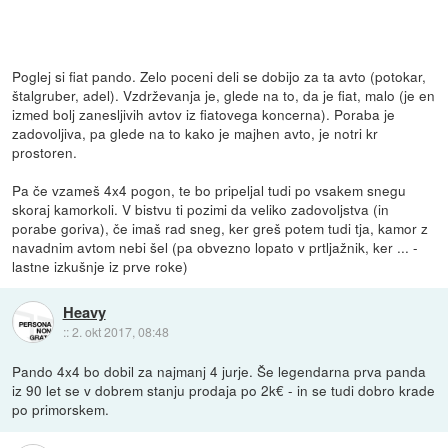
Poglej si fiat pando. Zelo poceni deli se dobijo za ta avto (potokar,
štalgruber, adel). Vzdrževanja je, glede na to, da je fiat, malo (je en
izmed bolj zanesljivih avtov iz fiatovega koncerna). Poraba je
zadovoljiva, pa glede na to kako je majhen avto, je notri kr
prostoren.
Pa če vzameš 4x4 pogon, te bo pripeljal tudi po vsakem snegu
skoraj kamorkoli. V bistvu ti pozimi da veliko zadovoljstva (in
porabe goriva), če imaš rad sneg, ker greš potem tudi tja, kamor z
navadnim avtom nebi šel (pa obvezno lopato v prtljažnik, ker ... -
lastne izkušnje iz prve roke)
Heavy
::
2. okt 2017, 08:48
Pando 4x4 bo dobil za najmanj 4 jurje. Še legendarna prva panda
iz 90 let se v dobrem stanju prodaja po 2k€ - in se tudi dobro krade
po primorskem.