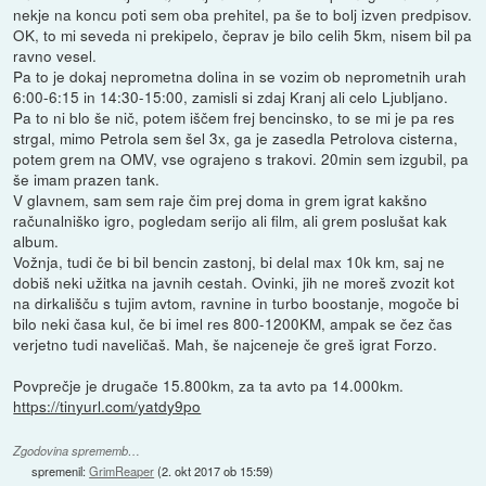
nekje na koncu poti sem oba prehitel, pa še to bolj izven predpisov.
OK, to mi seveda ni prekipelo, čeprav je bilo celih 5km, nisem bil pa
ravno vesel.
Pa to je dokaj neprometna dolina in se vozim ob neprometnih urah
6:00-6:15 in 14:30-15:00, zamisli si zdaj Kranj ali celo Ljubljano.
Pa to ni blo še nič, potem iščem frej bencinsko, to se mi je pa res
strgal, mimo Petrola sem šel 3x, ga je zasedla Petrolova cisterna,
potem grem na OMV, vse ograjeno s trakovi. 20min sem izgubil, pa
še imam prazen tank.
V glavnem, sam sem raje čim prej doma in grem igrat kakšno
računalniško igro, pogledam serijo ali film, ali grem poslušat kak
album.
Vožnja, tudi če bi bil bencin zastonj, bi delal max 10k km, saj ne
dobiš neki užitka na javnih cestah. Ovinki, jih ne moreš zvozit kot
na dirkališču s tujim avtom, ravnine in turbo boostanje, mogoče bi
bilo neki časa kul, če bi imel res 800-1200KM, ampak se čez čas
verjetno tudi naveličaš. Mah, še najceneje če greš igrat Forzo.
Povprečje je drugače 15.800km, za ta avto pa 14.000km.
https://tinyurl.com/yatdy9po
Zgodovina sprememb…
spremenil:
GrimReaper
(
2. okt 2017 ob 15:59
)