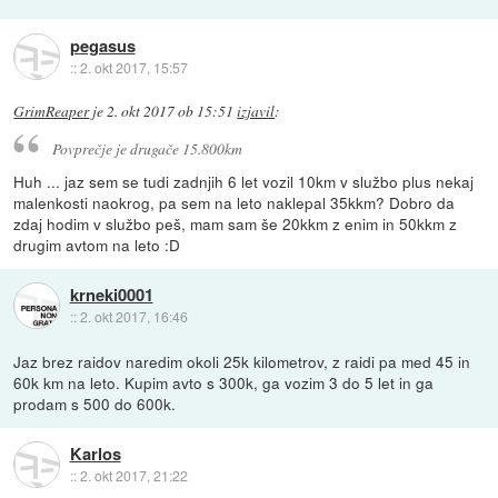
pegasus
::
2. okt 2017, 15:57
GrimReaper
je
2. okt 2017 ob 15:51
izjavil
:
Povprečje je drugače 15.800km
Huh ... jaz sem se tudi zadnjih 6 let vozil 10km v službo plus nekaj
malenkosti naokrog, pa sem na leto naklepal 35kkm? Dobro da
zdaj hodim v službo peš, mam sam še 20kkm z enim in 50kkm z
drugim avtom na leto :D
krneki0001
::
2. okt 2017, 16:46
Jaz brez raidov naredim okoli 25k kilometrov, z raidi pa med 45 in
60k km na leto. Kupim avto s 300k, ga vozim 3 do 5 let in ga
prodam s 500 do 600k.
Karlos
::
2. okt 2017, 21:22