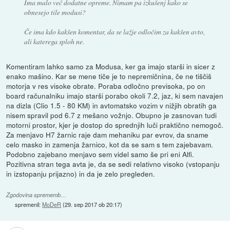
Ima malo več dodatne opreme. Nimam pa izkušenj kako se
obnesejo tile modusi?
Če ima kdo kakšen komentar, da se lažje odločim za kakšen avto,
ali katerega sploh ne.
Komentiram lahko samo za Modusa, ker ga imajo starši in sicer z
enako mašino. Kar se mene tiče je to nepremičnina, če ne tiščiš
motorja v res visoke obrate. Poraba odločno previsoka, po on
board računalniku imajo starši porabo okoli 7.2, jaz, ki sem navajen
na dizla (Clio 1.5 - 80 KM) in avtomatsko vozim v nižjih obratih ga
nisem spravil pod 6.7 z mešano vožnjo. Obupno je zasnovan tudi
motorni prostor, kjer je dostop do sprednjih luči praktično nemogoč.
Za menjavo H7 žarnic raje dam mehaniku par evrov, da sname
celo masko in zamenja žarnico, kot da se sam s tem zajebavam.
Podobno zajebano menjavo sem videl samo še pri eni Alfi.
Pozitivna stran tega avta je, da se sedi relativno visoko (vstopanju
in izstopanju prijazno) in da je zelo pregleden.
Zgodovina sprememb…
spremenil:
MoDeR
(
29. sep 2017 ob 20:17
)