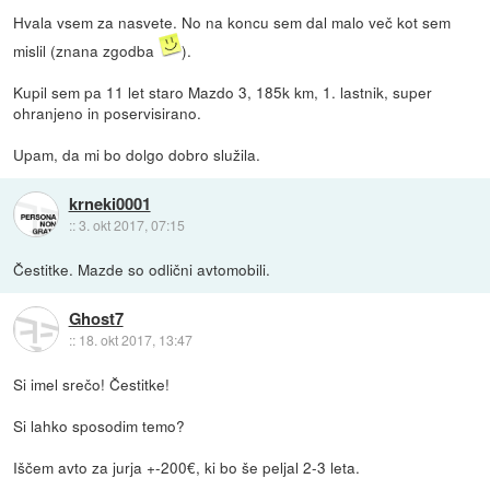
Hvala vsem za nasvete. No na koncu sem dal malo več kot sem
mislil (znana zgodba
).
Kupil sem pa 11 let staro Mazdo 3, 185k km, 1. lastnik, super
ohranjeno in poservisirano.
Upam, da mi bo dolgo dobro služila.
krneki0001
::
3. okt 2017, 07:15
Čestitke. Mazde so odlični avtomobili.
Ghost7
::
18. okt 2017, 13:47
Si imel srečo! Čestitke!
Si lahko sposodim temo?
Iščem avto za jurja +-200€, ki bo še peljal 2-3 leta.