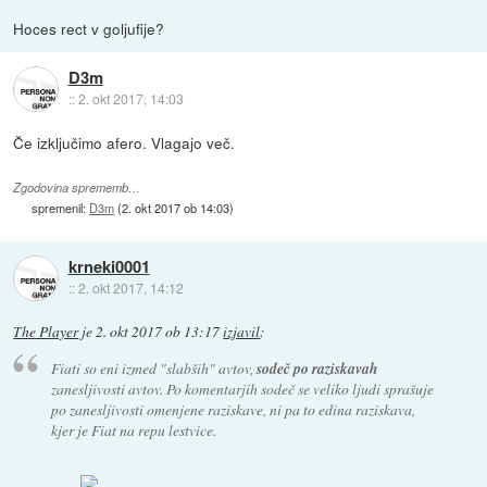
Hoces rect v goljufije?
D3m
::
2. okt 2017, 14:03
Če izključimo afero. Vlagajo več.
Zgodovina sprememb…
spremenil:
D3m
(
2. okt 2017 ob 14:03
)
krneki0001
::
2. okt 2017, 14:12
The Player
je
2. okt 2017 ob 13:17
izjavil
:
Fiati so eni izmed "slabših" avtov,
sodeč po raziskavah
zanesljivosti avtov. Po komentarjih sodeč se veliko ljudi sprašuje
po zanesljivosti omenjene raziskave, ni pa to edina raziskava,
kjer je Fiat na repu lestvice.