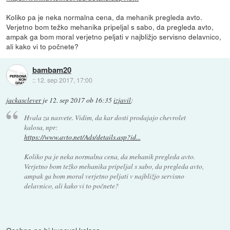
Koliko pa je neka normalna cena, da mehanik pregleda avto.
Verjetno bom težko mehanika pripeljal s sabo, da pregleda avto,
ampak ga bom moral verjetno peljati v najbližjo servisno delavnico,
ali kako vi to počnete?
bambam20
::
12. sep 2017, 17:00
jackasclever
je
12. sep 2017 ob 16:35
izjavil
:
Hvala za nasvete. Vidim, da kar dosti prodajajo chevrolet
kalosa, npr:
https://www.avto.net/Ads/details.asp?id...
Koliko pa je neka normalna cena, da mehanik pregleda avto.
Verjetno bom težko mehanika pripeljal s sabo, da pregleda avto,
ampak ga bom moral verjetno peljati v najbližjo servisno
delavnico, ali kako vi to počnete?
Osebno ne bi kupoval kalosa.