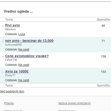
Vredno ogleda ...
Tema
Sporočila
»
Prvi avto
46
Meiniken
Oddelek:
Loža
»
nov avto - bencinar do 13.000
71
kurkuma2000
Oddelek:
Na cesti
»
Cene avtomobilov visoke?
158
FiReFTW
Oddelek:
Na cesti
»
Avto za 1000€
153
Rusty77
Oddelek:
Na cesti
Tema
Sporočila
Več podobnih tem
Pravila
Večina pravic pridržanih
Odgovornost
Oglaševanje