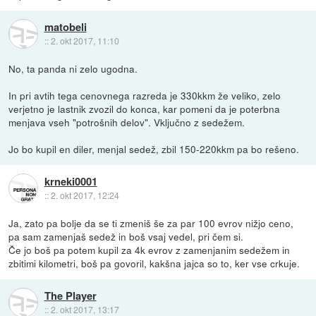
matobeli
::
2. okt 2017, 11:10
No, ta panda ni zelo ugodna.
In pri avtih tega cenovnega razreda je 330kkm že veliko, zelo
verjetno je lastnik zvozil do konca, kar pomeni da je poterbna
menjava vseh "potrošnih delov". Vključno z sedežem.
Jo bo kupil en diler, menjal sedež, zbil 150-220kkm pa bo rešeno.
krneki0001
::
2. okt 2017, 12:24
Ja, zato pa bolje da se ti zmeniš še za par 100 evrov nižjo ceno,
pa sam zamenjaš sedež in boš vsaj vedel, pri čem si.
Če jo boš pa potem kupil za 4k evrov z zamenjanim sedežem in
zbitimi kilometri, boš pa govoril, kakšna jajca so to, ker vse crkuje.
The Player
::
2. okt 2017, 13:17