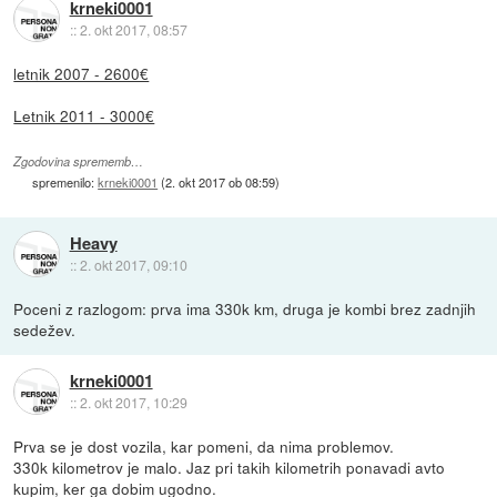
krneki0001
::
2. okt 2017, 08:57
letnik 2007 - 2600€
Letnik 2011 - 3000€
Zgodovina sprememb…
spremenilo:
krneki0001
(
2. okt 2017 ob 08:59
)
Heavy
::
2. okt 2017, 09:10
Poceni z razlogom: prva ima 330k km, druga je kombi brez zadnjih
sedežev.
krneki0001
::
2. okt 2017, 10:29
Prva se je dost vozila, kar pomeni, da nima problemov.
330k kilometrov je malo. Jaz pri takih kilometrih ponavadi avto
kupim, ker ga dobim ugodno.