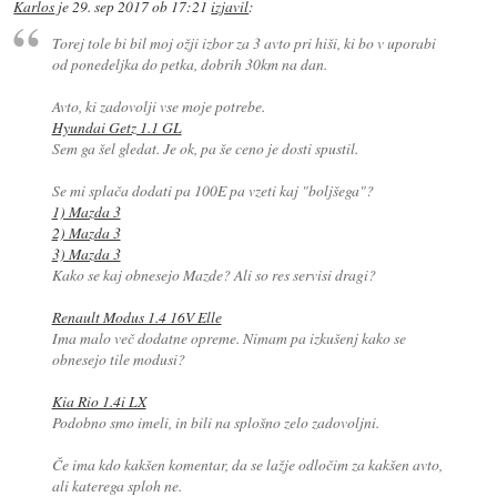
Karlos
je
29. sep 2017 ob 17:21
izjavil
:
Torej tole bi bil moj ožji izbor za 3 avto pri hiši, ki bo v uporabi
od ponedeljka do petka, dobrih 30km na dan.
Avto, ki zadovolji vse moje potrebe.
Hyundai Getz 1.1 GL
Sem ga šel gledat. Je ok, pa še ceno je dosti spustil.
Se mi splača dodati pa 100E pa vzeti kaj "boljšega"?
1) Mazda 3
2) Mazda 3
3) Mazda 3
Kako se kaj obnesejo Mazde? Ali so res servisi dragi?
Renault Modus 1.4 16V Elle
Ima malo več dodatne opreme. Nimam pa izkušenj kako se
obnesejo tile modusi?
Kia Rio 1.4i LX
Podobno smo imeli, in bili na splošno zelo zadovoljni.
Če ima kdo kakšen komentar, da se lažje odločim za kakšen avto,
ali katerega sploh ne.