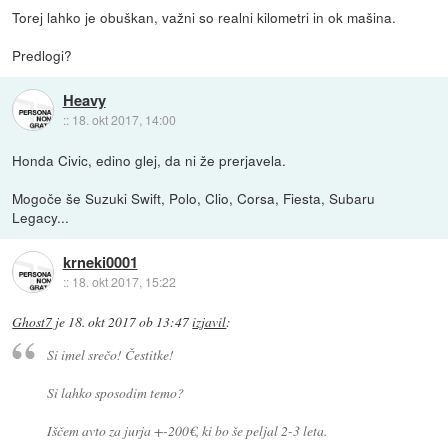
Torej lahko je obuškan, važni so realni kilometri in ok mašina.
Predlogi?
Heavy
::
18. okt 2017, 14:00
Honda Civic, edino glej, da ni že prerjavela.
Mogoče še Suzuki Swift, Polo, Clio, Corsa, Fiesta, Subaru
Legacy...
krneki0001
::
18. okt 2017, 15:22
Ghost7
je
18. okt 2017 ob 13:47
izjavil
:
Si imel srečo! Čestitke!
Si lahko sposodim temo?
Iščem avto za jurja +-200€, ki bo še peljal 2-3 leta.