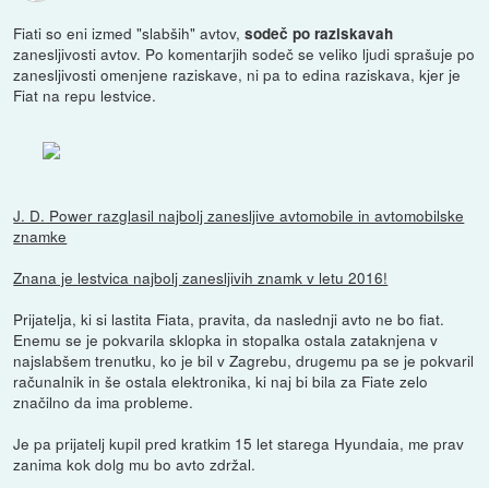
Fiati so eni izmed "slabših" avtov,
sodeč po raziskavah
zanesljivosti avtov. Po komentarjih sodeč se veliko ljudi sprašuje po
zanesljivosti omenjene raziskave, ni pa to edina raziskava, kjer je
Fiat na repu lestvice.
J. D. Power razglasil najbolj zanesljive avtomobile in avtomobilske
znamke
Znana je lestvica najbolj zanesljivih znamk v letu 2016!
Prijatelja, ki si lastita Fiata, pravita, da naslednji avto ne bo fiat.
Enemu se je pokvarila sklopka in stopalka ostala zataknjena v
najslabšem trenutku, ko je bil v Zagrebu, drugemu pa se je pokvaril
računalnik in še ostala elektronika, ki naj bi bila za Fiate zelo
značilno da ima probleme.
Je pa prijatelj kupil pred kratkim 15 let starega Hyundaia, me prav
zanima kok dolg mu bo avto zdržal.