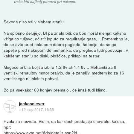
treba biti najbolj pozoren pri nakupu.
Seveda niso vsi v slabem stanju.
Na splošno delujejo. BI pa znalo biti, da boš moral menjat kakšno
vžigalno tuljavo, očistit loputo za reguliranje gasa, .. Pomembno je,
da se avto pred nakupom dobro pogleda, še bolje, da se ga
zapelje pred nakupom do mehanika, da pregleda tudi podvozje , v
kakšenm stanju so diski, ploščice, priklopi na tester..
Mogoče bi bila boljša izbira 1.2 8v ali 1.4 8v .. Mehaniki za 8
ventilski renaultov motor praivjo, da je zansljiv, medtem ko za 16
ventilskega ni takšnih pohval.
Bo pa vsekakor 60 konjev premalo , če imaš tudi klimo.
jackasclever
::
12. sep 2017, 16:35
Hvala za nasvete. Vidim, da kar dosti prodajajo chevrolet kalosa,
npr:
https://www.avto.net/Ads/details.asp?id...