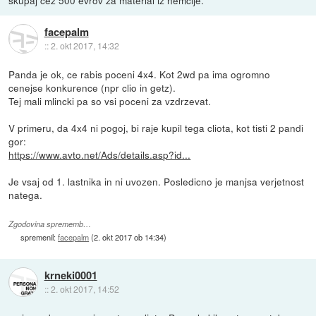
facepalm
::
2. okt 2017, 14:32
Panda je ok, ce rabis poceni 4x4. Kot 2wd pa ima ogromno
cenejse konkurence (npr clio in getz).
Tej mali mlincki pa so vsi poceni za vzdrzevat.
V primeru, da 4x4 ni pogoj, bi raje kupil tega cliota, kot tisti 2 pandi
gor:
https://www.avto.net/Ads/details.asp?id...
Je vsaj od 1. lastnika in ni uvozen. Posledicno je manjsa verjetnost
natega.
Zgodovina sprememb…
spremenil:
facepalm
(
2. okt 2017 ob 14:34
)
krneki0001
::
2. okt 2017, 14:52