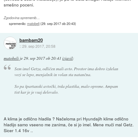
smešno poceni.
Zgodovina sprememb…
spremenilo:
matobeli
(
29. sep 2017 ob 20:43
)
bambam20
::
29. sep 2017, 20:58
matobeli
je
29. sep 2017 ob 20:41
izjavil
:
Sem imel Getza, odličen mali avto. Prostor ima dobro izdelan
vozi se lepo, menjalnik in volan sta natančna.
So pa špartanski avtočki, trda plastika, malo opreme. Ampam
tist kar je je vsaj delovalo.
A klima je odlično hladila ? Načeloma pri Hyundajih klime odlično
hladijo samo vseeno me zanima, če si jo imel. Mene muči mal Getz.
Sicer 1.4 16v ..