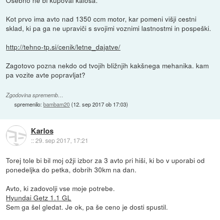
Kot prvo ima avto nad 1350 ccm motor, kar pomeni višji cestni
sklad, ki pa ga ne upraviči s svojimi voznimi lastnostmi in pospeški.
http://tehno-tp.si/cenik/letne_dajatve/
Zagotovo pozna nekdo od tvojih bližnjih kakšnega mehanika. kam
pa vozite avte popravljat?
Zgodovina sprememb…
spremenilo:
bambam20
(
12. sep 2017 ob 17:03
)
Karlos
::
29. sep 2017, 17:21
Torej tole bi bil moj ožji izbor za 3 avto pri hiši, ki bo v uporabi od
ponedeljka do petka, dobrih 30km na dan.
Avto, ki zadovolji vse moje potrebe.
Hyundai Getz 1.1 GL
Sem ga šel gledat. Je ok, pa še ceno je dosti spustil.