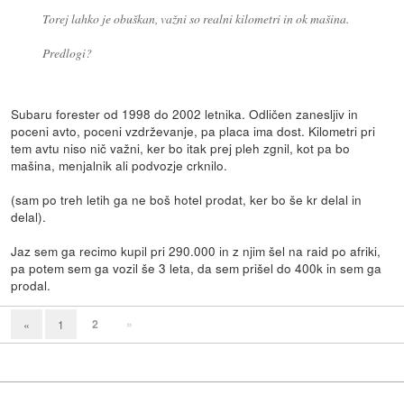
Torej lahko je obuškan, važni so realni kilometri in ok mašina.
Predlogi?
Subaru forester od 1998 do 2002 letnika. Odličen zanesljiv in
poceni avto, poceni vzdrževanje, pa placa ima dost. Kilometri pri
tem avtu niso nič važni, ker bo itak prej pleh zgnil, kot pa bo
mašina, menjalnik ali podvozje crknilo.
(sam po treh letih ga ne boš hotel prodat, ker bo še kr delal in
delal).
Jaz sem ga recimo kupil pri 290.000 in z njim šel na raid po afriki,
pa potem sem ga vozil še 3 leta, da sem prišel do 400k in sem ga
prodal.
2
»
«
1