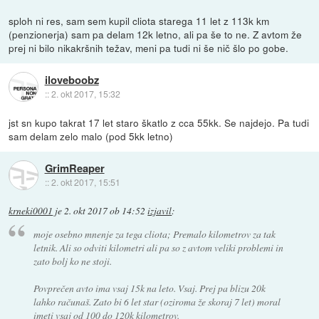
sploh ni res, sam sem kupil cliota starega 11 let z 113k km
(penzionerja) sam pa delam 12k letno, ali pa še to ne. Z avtom že
prej ni bilo nikakršnih težav, meni pa tudi ni še nič šlo po gobe.
iloveboobz
::
2. okt 2017, 15:32
jst sn kupo takrat 17 let staro škatlo z cca 55kk. Se najdejo. Pa tudi
sam delam zelo malo (pod 5kk letno)
GrimReaper
::
2. okt 2017, 15:51
krneki0001
je
2. okt 2017 ob 14:52
izjavil
:
moje osebno mnenje za tega cliota; Premalo kilometrov za tak
letnik. Ali so odviti kilometri ali pa so z avtom veliki problemi in
zato bolj ko ne stoji.
Povprečen avto ima vsaj 15k na leto. Vsaj. Prej pa blizu 20k
lahko računaš. Zato bi 6 let star (oziroma že skoraj 7 let) moral
imeti vsaj od 100 do 120k kilometrov.