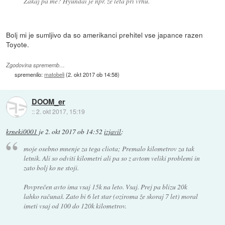
Zakaj pa me? Hyundai je npr. že leta pri vrhu.
Bolj mi je sumljivo da so amerikanci prehitel vse japance razen
Toyote.
Zgodovina sprememb…
spremenilo:
matobeli
(
2. okt 2017 ob 14:58
)
DOOM_er
::
2. okt 2017, 15:19
krneki0001
je
2. okt 2017 ob 14:52
izjavil
:
moje osebno mnenje za tega cliota; Premalo kilometrov za tak
letnik. Ali so odviti kilometri ali pa so z avtom veliki problemi in
zato bolj ko ne stoji.
Povprečen avto ima vsaj 15k na leto. Vsaj. Prej pa blizu 20k
lahko računaš. Zato bi 6 let star (oziroma že skoraj 7 let) moral
imeti vsaj od 100 do 120k kilometrov.