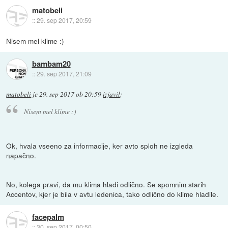
matobeli
::
29. sep 2017, 20:59
Nisem mel klime :)
bambam20
::
29. sep 2017, 21:09
matobeli
je
29. sep 2017 ob 20:59
izjavil
:
Nisem mel klime :)
Ok, hvala vseeno za informacije, ker avto sploh ne izgleda
napačno.
No, kolega pravi, da mu klima hladi odlično. Se spomnim starih
Accentov, kjer je bila v avtu ledenica, tako odlično do klime hladile.
facepalm
::
30. sep 2017, 00:50