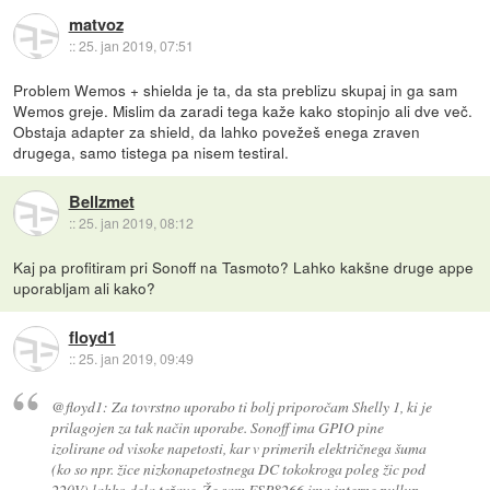
matvoz
::
25. jan 2019, 07:51
Problem Wemos + shielda je ta, da sta preblizu skupaj in ga sam
Wemos greje. Mislim da zaradi tega kaže kako stopinjo ali dve več.
Obstaja adapter za shield, da lahko povežeš enega zraven
drugega, samo tistega pa nisem testiral.
Bellzmet
::
25. jan 2019, 08:12
Kaj pa profitiram pri Sonoff na Tasmoto? Lahko kakšne druge appe
uporabljam ali kako?
floyd1
::
25. jan 2019, 09:49
@floyd1: Za tovrstno uporabo ti bolj priporočam Shelly 1, ki je
prilagojen za tak način uporabe. Sonoff ima GPIO pine
izolirane od visoke napetosti, kar v primerih električnega šuma
(ko so npr. žice nizkonapetostnega DC tokokroga poleg žic pod
220V) lahko dela težave. Že sam ESP8266 ima interne pullup