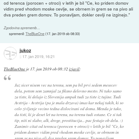
od terenca (porocen + otroci) v letih je bil "Ce, ko pridem domov
vidim pred vhodom moske cevlje, se obrnem in grem se na pivo ali
dva preden grem domov. To ponavljam, dokler cevlji ne izginejo."
Zgodovina sprememb…
spremenil:
TheBlueOne
(
17. jan 2019 ob 08:33
)
jukoz
::
17. jan 2019, 16:21
TheBlueOne
je
17. jan 2019 ob 08:32
izjavil
:
Jaz sicer nisem vec na terenu, sem pa bil prvi sedem mesecev
dela, potem sem zamnjal za fiksno delovno mesto. Ni tako samo
za tiste, ki delajo iz Slovenija ampak tudi za tiste iz tujine. Tudi
Avstrija - Avstrija (pa je mala drzava) imas kar nekaj takih, ki so
celo zivljenje vecino tedna dislocirani od doma. Menda je tako,
da tisti, ki je deset let na terenu, na terenu tudi ostane. Ce si tak
tip, niti ni slabo, alk, droge, prostitucija... pac festajo ob delu. :)
Zanimiv citat od terenca (porocen + otroci) v letih je bil "Ce, ko
pridem domov vidim pred vhodom moske cevlje, se obrnem in
grem se na pivo ali dva preden grem domov. To ponavljam,