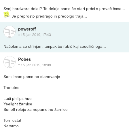
Svoj hardware delat? To delajo samo še stari prdci s preveč časa...
. Je preprosto predrago in predolgo traja...
poweroff
::
15. jan 2019, 17:43
Načeloma se strinjam, ampak če rabiš kaj specifičnega...
Pobes
::
15. jan 2019, 18:08
Sam imam pametno stanovanje
Trenutno
Luči philips hue
Yeelight žarnice
Sonoff releje za nepametne žarnice
Termostat
Netatmo