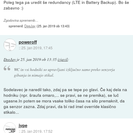
Poleg tega pa uredit še redundancy (LTE in Battery Backup). Bo še
zabavno :)
Zgodovina sprememb…
spremenil:
DeeJay
(
25. jan 2019 ob 13:43
)
poweroff
::
25. jan 2019, 17:45
DeeJay
je
25. jan 2019 ob 13:35
izjavil
:
WC in vsi hodniki so upravljani izključno samo preko senzorja
gibanja in nimajo stikal.
Sodelavec je naredil tako, zdaj pa se tepe po glavi. Če kaj dela na
hodniku (npr. šraufa omaro,... se pravi, se ne premika), se luč
ugasne.In potem se mora vsake toliko časa na silo premaknit, da
ga senzor zazna. Zdaj pravi, da bi rad imel override klasično
stikalo...
jype
::
25. jan 2019, 17:52