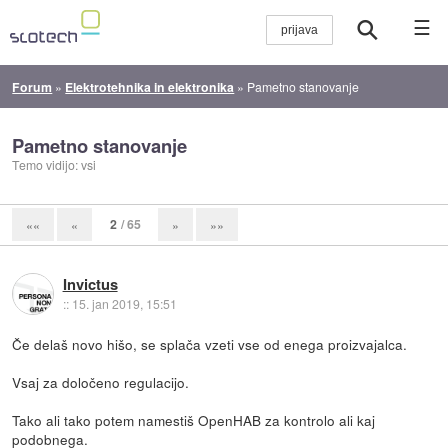
☰
Forum
»
Elektrotehnika in elektronika
»
Pametno stanovanje
Pametno stanovanje
Temo vidijo: vsi
2
/ 65
««
«
»
»»
Invictus
::
15. jan 2019, 15:51
Če delaš novo hišo, se splača vzeti vse od enega proizvajalca.
Vsaj za določeno regulacijo.
Tako ali tako potem namestiš OpenHAB za kontrolo ali kaj
podobnega.