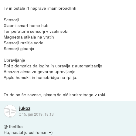
Tv in ostale rf naprave imam broadlink
Sensorji
Xiaomi smart home hub
Temperaturni sensorji v vsaki sobi
Magnetna stikala na vratih
Sensorji razlitja vode
Sensorji gibanja
Upravljanje
Rpi z domoticz da logira in upravlja z automatizacijo
Amazon alexa za govorno upravljanje
Apple homekit in homebridge na rpi-ju.
To-do so še zavese, nimam še nič konkretnega v roki.
jukoz
::
15. jan 2019, 18:13
@ thetilko
Ha, nastal je cel roman =)