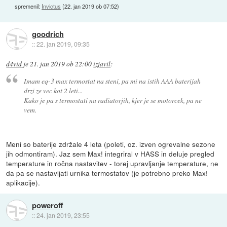
spremenil:
Invictus
(
22. jan 2019 ob 07:52
)
goodrich
::
22. jan 2019, 09:35
d4vid
je
21. jan 2019 ob 22:00
izjavil
:
Imam eq-3 max termostat na steni, pa mi na istih AAA baterijah
drzi ze vec kot 2 leti...
Kako je pa s termostati na radiatorjih, kjer je se motorcek, pa ne
vem.
Meni so baterije zdržale 4 leta (poleti, oz. izven ogrevalne sezone
jih odmontiram). Jaz sem Max! integriral v HASS in deluje pregled
temperature in ročna nastavitev - torej upravljanje temperature, ne
da pa se nastavljati urnika termostatov (je potrebno preko Max!
aplikacije).
poweroff
::
24. jan 2019, 23:55