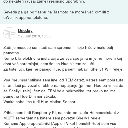
do nekaterih (vsaj zame) resnično uporabnih.
Seveda pa ga po flashu na Tasmoto ne moreš več krmiliti z
eWelink app na telefonu.
DeeJay
::
25. jan 2019, 13:35
Zadnje mesece sem tudi sam spremenil mojo hišo v malo bolj
pametno.
Ker je bila električna inštalacija že vsa speljana in je ne morem kej
dost več spreminjat, sem šel na Hue sistem za luči.
Za tiste luči, kjer ne pašejo Hue, pa sem nabavil Shelly1 Wifi releje.
Vsa "neumna" stikala sem imel od TEM čatež, katera sem pošraufal
stran, luči pa vezal direktno na napajanje (pri non-Hue pa vmes dal
še Shelly1 rele), čez dal TEM bele pokrovčke, ter preko nalimal
pametna Hue Dimmer stikala.
Vsaka soba ima tudi Hue Motion Sensor.
Zrihtal sem tudi Raspberry PI, na katerem laufa Homeassistant z
MQTT serverjem na katere sem povezal Shelly1 releje.
Ker smo Apple uporabniki (Apple TV kot homekit Hub) sem vso