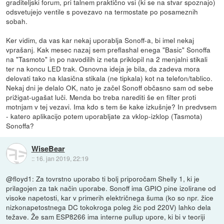
graditeljski forum, pri talnem praktično vsi (ki se na stvar spoznajo)
odsvetujejo ventile s povezavo na termostate po posameznih
sobah.
Ker vidim, da vas kar nekaj uporablja Sonoff-a, bi imel nekaj
vprašanj. Kak mesec nazaj sem preflashal enega "Basic" Sonoffa
na "Tasmoto" in po navodilih iz neta priklopil na 2 menjalni stikali
ter na koncu LED trak. Osnovna ideja je bila, da zadeva mora
delovati tako na klasična stikala (ne tipkala) kot na telefon/tablico.
Nekaj dni je delalo OK, nato je začel Sonoff občasno sam od sebe
prižigat-ugašat luči. Menda bo treba narediti še en filter proti
motnjam v tej vezavi. Ima kdo s tem še kake izkušnje? In predvsem
- katero aplikacijo potem uporabljate za vklop-izklop (Tasmota)
Sonoffa?
WiseBear
::
16. jan 2019, 22:19
@floyd1: Za tovrstno uporabo ti bolj priporočam Shelly 1, ki je
prilagojen za tak način uporabe. Sonoff ima GPIO pine izolirane od
visoke napetosti, kar v primerih električnega šuma (ko so npr. žice
nizkonapetostnega DC tokokroga poleg žic pod 220V) lahko dela
težave. Že sam ESP8266 ima interne pullup upore, ki bi v teoriji