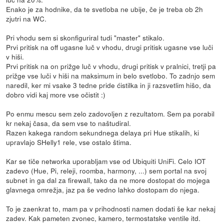
Enako je za hodnike, da te svetloba ne ubije, če je treba ob 2h
zjutri na WC.
Pri vhodu sem si skonfiguriral tudi "master" stikalo.
Prvi pritisk na off ugasne luč v vhodu, drugi pritisk ugasne vse luči
v hiši.
Prvi pritisk na on prižge luč v vhodu, drugi pritisk v pralnici, tretji pa
prižge vse luči v hiši na maksimum in belo svetlobo. To zadnjo sem
naredil, ker mi vsake 3 tedne pride ćistilka in ji razsvetlim hišo, da
dobro vidi kaj more vse očistit :)
Po enmu mescu sem zelo zadovoljen z rezultatom. Sem pa porabil
kr nekaj časa, da sem vse to naštudiral.
Razen kakega random sekundnega delaya pri Hue stikalih, ki
upravlajo SHelly1 rele, vse ostalo štima.
Kar se tiče networka uporabljam vse od Ubiquiti UniFi. Celo IOT
zadevo (Hue, Pi, releji, roomba, harmony, ...) sem portal na svoj
subnet in ga dal za firewall, tako da ne more dostopat do mojega
glavnega omrežja, jaz pa še vedno lahko dostopam do njega.
To je zaenkrat to, mam pa v prihodnosti namen dodati še kar nekaj
zadev. Kak pameten zvonec, kamero, termostatske ventile itd.