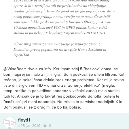
upore, ki bi v teoriji morali preprečiti neželeno vklapljanje,
vendar zgleda da jih Tasmota zaenkrat ne zna najbolje koristiti -
nekaj popravkov prihaja z novo verzijo na to temo. Če se želiš
sam igrati lahko poskušaš narediti low-pass filter z npr. 4.7 ali
10 kohm upornikom med VCC in GPIO pinom, kamor vežeš
stikala in pa nekaj nF kondenzatorjem med GPIO in GND.
Glede programov za avtomatizacijo je najlažje začeti z
Domoticz, precej popularna sta drugače Home Assistant in
OpenHab.
@WiseBear: Hvala za info. Ker imam zdaj 5 "basicov" doma, se
bom najprej še malo z njimi igral. Bom poskusil še s tem filtrom. Kot
rečeno, je nekaj časa delalo brez enega problema. Ker mi je ravno
tiste dni vrglo ven FID v omarici za "zunanjo elektriko" (megla,
temp. razlike in posledično kondenz v vtičnici zunaj) malo sumim
tudi to. Ampak če je to takrat res poškodovalo Sonoffa, potem te
"mašince" pri meni odpadejo. Ne mislim to servisirat nadaljnih X let.
Bom poskusil še z drugim, če bo kaj boljše.
floyd1
::
25. jan 2019, 10:12