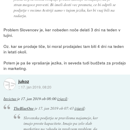
stran mogoce prevesti. Bi imeli dosti vec prometa, ce bi odprli se
podjetje v recimo Avstriji samo v tujem jeziku, ker bi vsaj bili na
radarju.
Problem Slovencev je, ker nobeden noče delati 3 dni na teden v
tujini.
Oz. kar se prodaje tiče, bi moral prodajalec tam biti 4 dni na teden
in letati okoli.
Potem je pa še vprašanje jezika, in seveda tudi budžeta za prodajo
in marketing.
jukoz
::
17. jan 2019, 08:20
Invictus
je
17. jan 2019 ob 08:00
izjavil
:
TheBlueOne
je
17. jan 2019 ob 07:43
izjavil
:
Slovenska podjetja se praviloma najamejo, ker
imajo proste kapacitete. Imajo pa zelo slab
marketing na zahodu in predvsem problem, da