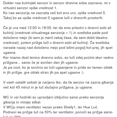
Dokler nas kuhinjski senzor in senzor dnevne sobe zaznava, mi v
virtualni senzor vpiše vrednost 1.
Ko nas senzorja ne zaznata več kot eno uro, vpiše vrednost 0.
Takoj ko se vpiše vrednost 0 ugasne luči v dnevnih prostorih.
Če je ura med 12:00 in 18:00, ter da smo prisotni v dnevni sobi ali
kuhinji (vrednost virtualnega senzorja = 1) in svetloba pade pod
določeno mejo (ki sem jo meril nekaj časa, da sem dobil idealno
vrednost), potem prižge luči v dnevni sobi ali kuhinji. Če svetloba
naraste nazaj nad določeno mejo pod istimi pogoji kot prej, jih spet
ugasne.
Ker imamo dost temno dnevno sobo, so luči zdej pozimi skor vedno
prižgane... samo če je sončen dan jih ugasne.
Je pa cool, ko je sončno so luči ugasnjene in pride en temen oblak
in jih prižge, gre oblak stran jih pa spet ugasne :)
V vseh ostalih sobah je narjeno tko, da če senzor ne zazna gibanja
več kot 45 minut in je luč slučajno prižgana, jo ugasne.
WC in vsi hodniki so upravljani izključno samo preko senzorja
gibanja in nimajo stikal.
V WCju imam ventilator vezan preko Shelly1, ter Hue Luč.
Podnevi se prižge luč na 50% ter ventilator, ponoči se prižge samo
luč na 20%.