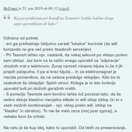
Bellzmet
je
25. jan 2019 ob 08:12
izjavil
:
Kaj pa profitiram pri Sonoff na Tasmoto? Lahko kakšne druge
appe uporabljam ali kako?
Odvisno od potreb.
- eni ga preflashajo izključno zaradi "lokalne" kontrole (da wifi
komanda ne gre več preko Iteadovih serverjev)
- Pri Tasmoti lahko npr. nastaviš, da nekaj sekund po vklopu potem
sam izklopi. Jaz bom na ta način enega uporabil za "odpiranje"
vhodnih vrat s telefonom. Zunaj namreč nimamo kljuke in če ti jih
prepih zaloputne, ti pa si brez ključa... In za elektromagnet je
menda pomembno, da ne ostane predolgo vklopljen. Kdo bo to
vsakokrat še izklapljal. Sploh otroci. Kolega je to isto funkcijo
uporabil tudi pri dvižnih garažnih vratih.
- S pomočjo Tasmote sem končno lahko luč povezal tako, da še
vedno deluje klasično menjalno stikalo in wifi vklop izklop (in to v
vseh možnih kombinacijah - npr. vklop preko wifi, izklop na
"klasiko" in obratno). To me še malo zeza (moj post zgoraj), a
nekako bom že zrihtal.
Na netu je še kup idej, kako to uporabit. Od tistih za preseravanje,