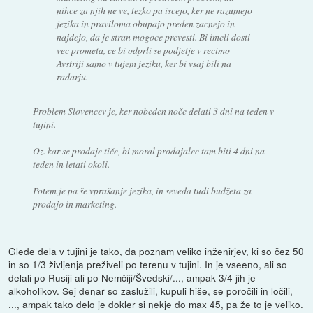
nihce za njih ne ve, tezko pa iscejo, ker ne razumejo
jezika in praviloma obupajo preden zacnejo in
najdejo, da je stran mogoce prevesti. Bi imeli dosti
vec prometa, ce bi odprli se podjetje v recimo
Avstriji samo v tujem jeziku, ker bi vsaj bili na
radarju.
Problem Slovencev je, ker nobeden noče delati 3 dni na teden v
tujini.
Oz. kar se prodaje tiče, bi moral prodajalec tam biti 4 dni na
teden in letati okoli.
Potem je pa še vprašanje jezika, in seveda tudi budžeta za
prodajo in marketing.
Glede dela v tujini je tako, da poznam veliko inženirjev, ki so čez 50
in so 1/3 življenja preživeli po terenu v tujini. In je vseeno, ali so
delali po Rusiji ali po Nemčiji/Švedski/..., ampak 3/4 jih je
alkoholikov. Sej denar so zaslužili, kupuli hiše, se poročili in ločili,
..., ampak tako delo je dokler si nekje do max 45, pa že to je veliko.