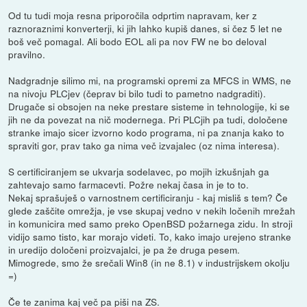
Od tu tudi moja resna priporočila odprtim napravam, ker z
raznoraznimi konverterji, ki jih lahko kupiš danes, si čez 5 let ne
boš več pomagal. Ali bodo EOL ali pa nov FW ne bo deloval
pravilno.
Nadgradnje silimo mi, na programski opremi za MFCS in WMS, ne
na nivoju PLCjev (čeprav bi bilo tudi to pametno nadgraditi).
Drugače si obsojen na neke prestare sisteme in tehnologije, ki se
jih ne da povezat na nič modernega. Pri PLCjih pa tudi, določene
stranke imajo sicer izvorno kodo programa, ni pa znanja kako to
spraviti gor, prav tako ga nima več izvajalec (oz nima interesa).
S certificiranjem se ukvarja sodelavec, po mojih izkušnjah ga
zahtevajo samo farmacevti. Požre nekaj časa in je to to.
Nekaj sprašuješ o varnostnem certificiranju - kaj misliš s tem? Če
glede zaščite omrežja, je vse skupaj vedno v nekih ločenih mrežah
in komunicira med samo preko OpenBSD požarnega zidu. In stroji
vidijo samo tisto, kar morajo videti. To, kako imajo urejeno stranke
in uredijo določeni proizvajalci, je pa že druga pesem.
Mimogrede, smo že srečali Win8 (in ne 8.1) v industrijskem okolju
=)
Če te zanima kaj več pa piši na ZS.