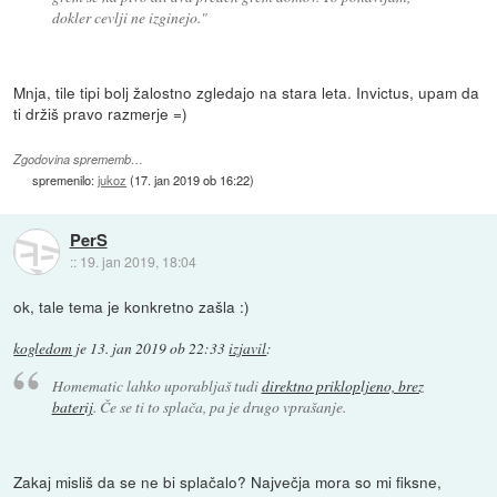
dokler cevlji ne izginejo."
Mnja, tile tipi bolj žalostno zgledajo na stara leta. Invictus, upam da
ti držiš pravo razmerje =)
Zgodovina sprememb…
spremenilo:
jukoz
(
17. jan 2019 ob 16:22
)
PerS
::
19. jan 2019, 18:04
ok, tale tema je konkretno zašla :)
kogledom
je
13. jan 2019 ob 22:33
izjavil
:
Homematic lahko uporabljaš tudi
direktno priklopljeno, brez
baterij
. Če se ti to splača, pa je drugo vprašanje.
Zakaj misliš da se ne bi splačalo? Največja mora so mi fiksne,