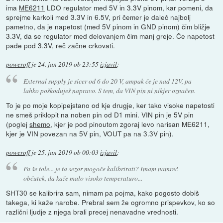
ima
ME6211
LDO regulator med 5V in 3.3V pinom, kar pomeni, da
sprejme karkoli med 3.3V in 6.5V, pri čemer je daleč najbolj
pametno, da je napetost (med 5V pinom in GND pinom) čim bližje
3.3V, da se regulator med delovanjem čim manj greje. Če napetost
pade pod 3.3V, reč začne crkovati.
poweroff
je
24. jan 2019 ob 23:55
izjavil
:
External supply je sicer od 6 do 20 V, ampak če je nad 12V, pa
lahko poškoduješ napravo. S tem, da VIN pin ni nikjer označen.
To je po moje kopipejstano od kje drugje, ker tako visoke napetosti
ne smeš priklopit na noben pin od D1 mini. VIN pin je 5V pin
(poglej
shemo
, kjer je pod pinoutom zgoraj levo narisan ME6211,
kjer je VIN povezan na 5V pin, VOUT pa na 3.3V pin).
poweroff
je
25. jan 2019 ob 00:03
izjavil
:
Pa še tole... je ta sezor mogoče kalibrirati? Imam namreč
občutek, da kaže malo visoko temperaturo...
SHT30 se kalibrira sam, nimam pa pojma, kako pogosto dobiš
takega, ki kaže narobe. Prebral sem že ogromno prispevkov, ko so
različni ljudje z njega brali precej nenavadne vrednosti.