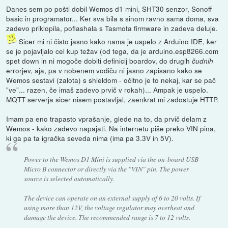
Danes sem po pošti dobil Wemos d1 mini, SHT30 senzor, Sonoff
basic in programator... Ker sva bila s sinom ravno sama doma, sva
zadevo priklopila, poflashala s Tasmota firmware in zadeva deluje.
Sicer mi ni čisto jasno kako nama je uspelo z Arduino IDE, ker
se je pojavljalo cel kup težav (od tega, da je arduino.esp8266.com
spet down in ni mogoče dobiti definicij boardov, do drugih
čudnih
errorjev, aja, pa v nobenem vodiču ni jasno zapisano kako se
Wemos sestavi (zalota) s shieldom - očitno je to nekaj, kar se pač
"ve"... razen, če imaš zadevo prvič v rokah)... Ampak je uspelo.
MQTT serverja sicer nisem postavljal, zaenkrat mi zadostuje HTTP.
Imam pa eno trapasto vprašanje, glede na to, da prvič delam z
Wemos - kako zadevo napajati. Na internetu piše preko VIN pina,
ki ga pa ta igračka seveda nima (ima pa 3.3V in 5V).
Power to the Wemos D1 Mini is supplied via the on-board USB
Micro B connector or directly via the "VIN" pin. The power
source is selected automatically.
The device can operate on an external supply of 6 to 20 volts. If
using more than 12V, the voltage regulator may overheat and
damage the device. The recommended range is 7 to 12 volts.