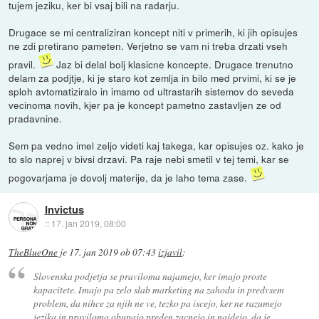
tujem jeziku, ker bi vsaj bili na radarju.
Drugace se mi centraliziran koncept niti v primerih, ki jih opisujes
ne zdi pretirano pameten. Verjetno se vam ni treba drzati vseh
pravil.
Jaz bi delal bolj klasicne koncepte. Drugace trenutno
delam za podjtje, ki je staro kot zemlja in bilo med prvimi, ki se je
sploh avtomatiziralo in imamo od ultrastarih sistemov do seveda
vecinoma novih, kjer pa je koncept pametno zastavljen ze od
pradavnine.
Sem pa vedno imel zeljo videti kaj takega, kar opisujes oz. kako je
to slo naprej v bivsi drzavi. Pa raje nebi smetil v tej temi, kar se
pogovarjama je dovolj materije, da je laho tema zase.
Invictus
::
17. jan 2019, 08:00
TheBlueOne
je
17. jan 2019 ob 07:43
izjavil
:
Slovenska podjetja se praviloma najamejo, ker imajo proste
kapacitete. Imajo pa zelo slab marketing na zahodu in predvsem
problem, da nihce za njih ne ve, tezko pa iscejo, ker ne razumejo
jezika in praviloma obupajo preden zacnejo in najdejo, da je