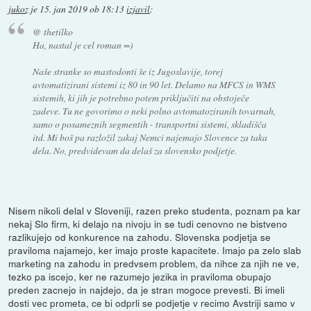
jukoz
je
15. jan 2019 ob 18:13
izjavil
:
@ thetilko
Ha, nastal je cel roman =)
Naše stranke so mastodonti še iz Jugoslavije, torej
avtomatizirani sistemi iz 80 in 90 let. Delamo na MFCS in WMS
sistemih, ki jih je potrebno potem priključiti na obstoječe
zadeve. Tu ne govorimo o neki polno avtomatoziranih tovarnah,
samo o posameznih segmentih - transportni sistemi, skladišča
itd. Mi boš pa razložil zakaj Nemci najemajo Slovence za taka
dela. No, predvidevam da delaš za slovensko podjetje.
Nisem nikoli delal v Sloveniji, razen preko studenta, poznam pa kar
nekaj Slo firm, ki delajo na nivoju in se tudi cenovno ne bistveno
razlikujejo od konkurence na zahodu. Slovenska podjetja se
praviloma najamejo, ker imajo proste kapacitete. Imajo pa zelo slab
marketing na zahodu in predvsem problem, da nihce za njih ne ve,
tezko pa iscejo, ker ne razumejo jezika in praviloma obupajo
preden zacnejo in najdejo, da je stran mogoce prevesti. Bi imeli
dosti vec prometa, ce bi odprli se podjetje v recimo Avstriji samo v