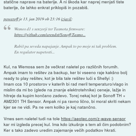
statične naprave na baterije. A ni škoda kar naprej menjati tiste
baterije, če lahko enkrat priklopiš in pozabiš.
poweroff
je
13. jan 2019 ob 23:16
izjavil
:
Wemos d1 s senzorji ter Tasmota firmware:
https://github.com/arendst/Sonoff-Tasmo...
Rabiš pa seveda napajanje. Ampak to po moje ni tak problem.
En regulator napetosti...
Kul, na Wemosa sem že večkrat naletel po različnih forumih.
Ampak imam to rešitev za backup, ker bi vseeno raje kakšno bolj
ready to play rešitev, kot je bila tale rešitev luči s Shellyi :)
Imam cca 10 prostorov v katerih bi rad meril temperaturo/vlago in
mislim da mi bo (glede na znanje elektrotehnike) ceneje, lažje in
hitreje da kupim končano zadevo. Torej nekaj kot je Sonoff TH +
AM2301 TH Sensor. Ampak ni pa ravno lično, bi moral skriti nekam
kjer se ne vidi. Pa ne vem koliko je kaj natančno.
Vmes sem naletel tudi na tole
https://aeotec.com/z-wave-sensor
kar mi izgleda precej kul. Ima kdo izkušnje s tem ali čim podobnim?
Ker s tako zadevo uredim zajemanje večih podatkov hkrati.