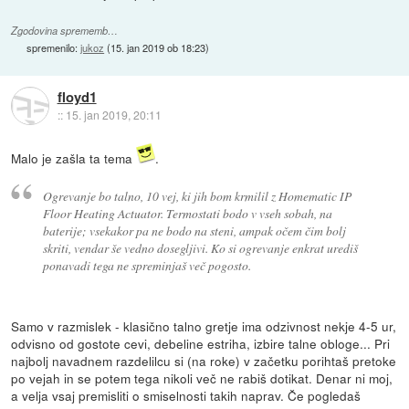
Zgodovina sprememb…
spremenilo:
jukoz
(
15. jan 2019 ob 18:23
)
floyd1
::
15. jan 2019, 20:11
Malo je zašla ta tema
.
Ogrevanje bo talno, 10 vej, ki jih bom krmilil z Homematic IP
Floor Heating Actuator. Termostati bodo v vseh sobah, na
baterije; vsekakor pa ne bodo na steni, ampak očem čim bolj
skriti, vendar še vedno dosegljivi. Ko si ogrevanje enkrat urediš
ponavadi tega ne spreminjaš več pogosto.
Samo v razmislek - klasično talno gretje ima odzivnost nekje 4-5 ur,
odvisno od gostote cevi, debeline estriha, izbire talne obloge... Pri
najbolj navadnem razdelilcu si (na roke) v začetku porihtaš pretoke
po vejah in se potem tega nikoli več ne rabiš dotikat. Denar ni moj,
a velja vsaj premisliti o smiselnosti takih naprav. Če pogledaš