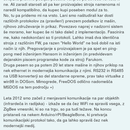
ne. Ali zaradi starosti ali pa ker proizvajalec stroja namenoma ni
naredil kompatibilno, da kupec kupi poseben modul za to.
No, tu pa pridemo mi na vrsto. Lani smo naštudirali kar dosti
različnih protokolov za (pravilen!) prevzem podatkov iz mašin,
njihovo združevanje in prikaz. Povezavo naprej v nadzorni sistem
še moramo, ker kupec še ni tako daleč z implementacijo. Fascinira
me, kako nedokončani so ti protokoli. Lahko imaš dva identična
stroja z različnim FW, pa razen "Hello World" ne boš dobil na isti
način iz njih. Pregovarjanje s proizvajalcem je pa spet en ping-
pong med inženirjem Hansom in inženirjem (in predvidevam
dejanskim piscem programske kode za stroj) Farukom.
Druga pesem so pa potem 20 let stare mašine in njihov priklop na
nek ethernet in modernejša komunikacija z njimi. RS232 in RS485
na USB konverterji so del standarne opreme, prav tako virtualke z
win98 in DOSom. Mimogrede, FreeDOS odlično nadomešča
MSDOS na tem področju =)
Leta 2012 smo začeli z menjavami komunikacije na par objektih
(infrardeča in radijska) - izkaže se da čez WiFi ne spraviš vsega, z
ZigBee vmesniki, ki so na trgu, so pa tudi težave. Na koncu
pristaneš na nekem Arduino/rPI/BeagleBone, ki pretvarja
komunikacijski protokol tako, da ga lahko spraviš čez nek
modernejši medij.