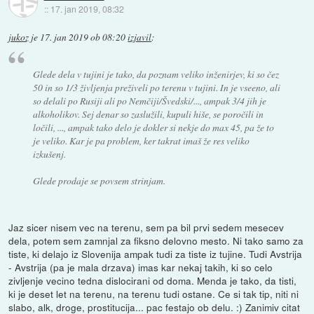
::
17. jan 2019, 08:32
jukoz
je
17. jan 2019 ob 08:20
izjavil
:
Glede dela v tujini je tako, da poznam veliko inženirjev, ki so čez
50 in so 1/3 življenja preživeli po terenu v tujini. In je vseeno, ali
so delali po Rusiji ali po Nemčiji/Švedski/..., ampak 3/4 jih je
alkoholikov. Sej denar so zaslužili, kupuli hiše, se poročili in
ločili, ..., ampak tako delo je dokler si nekje do max 45, pa že to
je veliko. Kar je pa problem, ker takrat imaš že res veliko
izkušenj.
Glede prodaje se povsem strinjam.
Jaz sicer nisem vec na terenu, sem pa bil prvi sedem mesecev
dela, potem sem zamnjal za fiksno delovno mesto. Ni tako samo za
tiste, ki delajo iz Slovenija ampak tudi za tiste iz tujine. Tudi Avstrija
- Avstrija (pa je mala drzava) imas kar nekaj takih, ki so celo
zivljenje vecino tedna dislocirani od doma. Menda je tako, da tisti,
ki je deset let na terenu, na terenu tudi ostane. Ce si tak tip, niti ni
slabo, alk, droge, prostitucija... pac festajo ob delu. :) Zanimiv citat