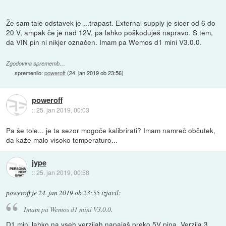
Že sam tale odstavek je ...trapast. External supply je sicer od 6 do
20 V, ampak če je nad 12V, pa lahko poškoduješ napravo. S tem,
da VIN pin ni nikjer označen. Imam pa Wemos d1 mini V3.0.0.
Zgodovina sprememb…
spremenilo:
poweroff
(
24. jan 2019 ob 23:56
)
poweroff
::
25. jan 2019, 00:03
Pa še tole... je ta sezor mogoče kalibrirati? Imam namreč občutek,
da kaže malo visoko temperaturo...
jype
::
25. jan 2019, 00:58
poweroff
je
24. jan 2019 ob 23:55
izjavil
:
Imam pa Wemos d1 mini V3.0.0.
D1 mini lahko na vseh verzijah napajaš preko 5V pina. Verzija 3