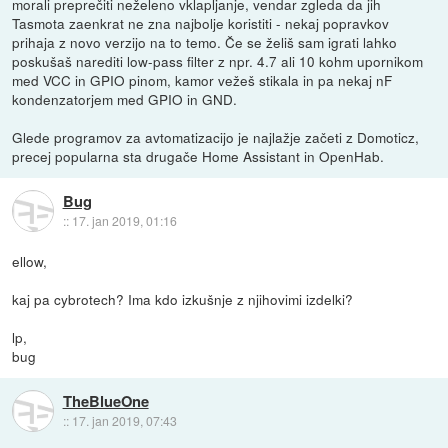
morali preprečiti neželeno vklapljanje, vendar zgleda da jih
Tasmota zaenkrat ne zna najbolje koristiti - nekaj popravkov
prihaja z novo verzijo na to temo. Če se želiš sam igrati lahko
poskušaš narediti low-pass filter z npr. 4.7 ali 10 kohm upornikom
med VCC in GPIO pinom, kamor vežeš stikala in pa nekaj nF
kondenzatorjem med GPIO in GND.
Glede programov za avtomatizacijo je najlažje začeti z Domoticz,
precej popularna sta drugače Home Assistant in OpenHab.
Bug
::
17. jan 2019, 01:16
ellow,
kaj pa cybrotech? Ima kdo izkušnje z njihovimi izdelki?
lp,
bug
TheBlueOne
::
17. jan 2019, 07:43