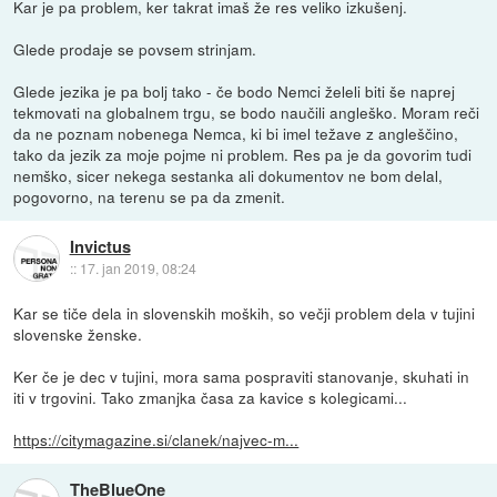
Kar je pa problem, ker takrat imaš že res veliko izkušenj.
Glede prodaje se povsem strinjam.
Glede jezika je pa bolj tako - če bodo Nemci želeli biti še naprej
tekmovati na globalnem trgu, se bodo naučili angleško. Moram reči
da ne poznam nobenega Nemca, ki bi imel težave z angleščino,
tako da jezik za moje pojme ni problem. Res pa je da govorim tudi
nemško, sicer nekega sestanka ali dokumentov ne bom delal,
pogovorno, na terenu se pa da zmenit.
Invictus
::
17. jan 2019, 08:24
Kar se tiče dela in slovenskih moških, so večji problem dela v tujini
slovenske ženske.
Ker če je dec v tujini, mora sama pospraviti stanovanje, skuhati in
iti v trgovini. Tako zmanjka časa za kavice s kolegicami...
https://citymagazine.si/clanek/najvec-m...
TheBlueOne