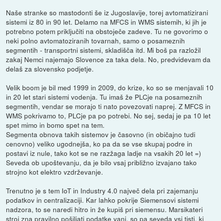
Naše stranke so mastodonti še iz Jugoslavije, torej avtomatizirani
sistemi iz 80 in 90 let. Delamo na MFCS in WMS sistemih, ki jih je
potrebno potem priključiti na obstoječe zadeve. Tu ne govorimo o
neki polno avtomatoziranih tovarnah, samo o posameznih
segmentih - transportni sistemi, skladišča itd. Mi boš pa razložil
zakaj Nemci najemajo Slovence za taka dela. No, predvidevam da
delaš za slovensko podjetje.
Velik boom je bil med 1999 in 2009, do krize, ko so se menjavali 10
in 20 let stari sistemi vodenja. Tu imaš že PLCje na posameznih
segmentih, vendar se morajo ti nato povezovati naprej. Z MFCS in
WMS pokrivamo to, PLCje pa po potrebi. No sej, sedaj je pa 10 let
spet mimo in bomo spet na tem.
Segmenta obnova takih sistemov je časovno (in običajno tudi
cenovno) veliko ugodnejša, ko pa da se vse skupaj podre in
postavi iz nule, tako kot se ne razžaga ladje na vsakih 20 let =)
Seveda ob upoštevanju, da je bilo vsaj približno izvajano tako
strojno kot elektro vzdrževanje.
Trenutno je s tem IoT in Industry 4.0 največ dela pri zajemanju
podatkov in centralizaciji. Kar lahko pokrije Siemensovi sistemi
nadzora, to se naredi hitro in že kupiš pri siemensu. Marsikateri
stroj zna pravilno pošiljati podatke vanj, so pa seveda vsi tisti, ki