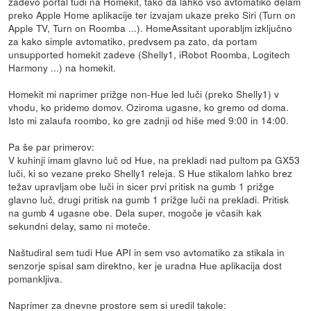
zadevo portal tudi na Homekit, tako da lahko vso avtomatiko delam
preko Apple Home aplikacije ter izvajam ukaze preko Siri (Turn on
Apple TV, Turn on Roomba ...). HomeAssitant uporabljm izključno
za kako simple avtomatiko, predvsem pa zato, da portam
unsupported homekit zadeve (Shelly1, iRobot Roomba, Logitech
Harmony ...) na homekit.
Homekit mi naprimer prižge non-Hue led luči (preko Shelly1) v
vhodu, ko pridemo domov. Oziroma ugasne, ko gremo od doma.
Isto mi zalaufa roombo, ko gre zadnji od hiše med 9:00 in 14:00.
Pa še par primerov:
V kuhinji imam glavno luč od Hue, na prekladi nad pultom pa GX53
luči, ki so vezane preko Shelly1 releja. S Hue stikalom lahko brez
težav upravljam obe luči in sicer prvi pritisk na gumb 1 prižge
glavno luč, drugi pritisk na gumb 1 prižge luči na prekladi. Pritisk
na gumb 4 ugasne obe. Dela super, mogoče je včasih kak
sekundni delay, samo ni moteče.
Naštudiral sem tudi Hue API in sem vso avtomatiko za stikala in
senzorje spisal sam direktno, ker je uradna Hue aplikacija dost
pomankljiva.
Naprimer za dnevne prostore sem si uredil takole: