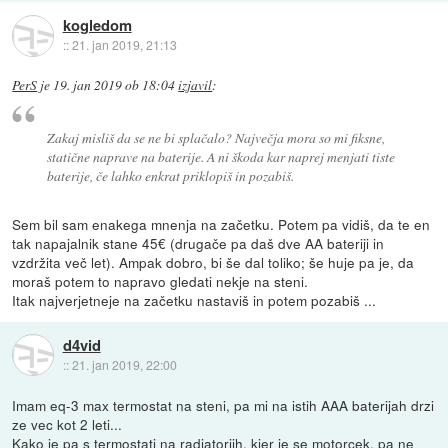
kogledom
::
21. jan 2019, 21:13
PerS
je
19. jan 2019 ob 18:04
izjavil
:
Zakaj misliš da se ne bi splačalo? Največja mora so mi fiksne,
statične naprave na baterije. A ni škoda kar naprej menjati tiste
baterije, če lahko enkrat priklopiš in pozabiš.
Sem bil sam enakega mnenja na začetku. Potem pa vidiš, da te en
tak napajalnik stane 45€ (drugače pa daš dve AA bateriji in
vzdržita več let). Ampak dobro, bi še dal toliko; še huje pa je, da
moraš potem to napravo gledati nekje na steni.
Itak najverjetneje na začetku nastaviš in potem pozabiš ...
d4vid
::
21. jan 2019, 22:00
Imam eq-3 max termostat na steni, pa mi na istih AAA baterijah drzi
ze vec kot 2 leti...
Kako je pa s termostati na radiatorjih, kjer je se motorcek, pa ne