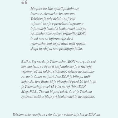
Mogoce bo kdo opazil podobnost
imena s telemachovim eon-om.
Telekom je tole delal v najvecji
tajnosti, ker je v preteklosti ogromno
informacij leakal k konkurenci, tole pa
ne, dokler niso zadeve prijavili AKOSu
in od tam so informacije sle k
telemachu, oni so pa hitro neki spacal
skupi in zdej ta srot prodajajo folku.
Bučke. Sej ne, da je Telemachov EON na trgu že več
kot eno leto, pa če se ti vsaj malo sanja o razvoju,
vrjetno veš, da takšna (inhouse) rešitev ne nastane
ravno iz danes na jutri. Ime EON je bilo pa tudi
dejansko ime firme, ki je obstaja že pred 20 leti in jo
je Telemach prevzel 15+ let nazaj (hint EON
MegaPOS). Tko da bi prej rekel, da si je Telekom
sposodil kakšne ideje pri konkurenci in ne obratno.
Telekom tole razvija ze zelo dolgo - veliko dlje kot je EON na