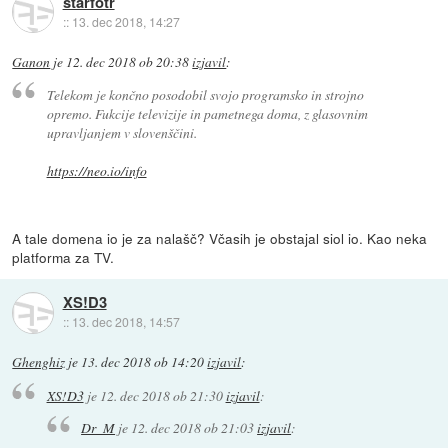
starfotr
::
13. dec 2018, 14:27
Ganon
je
12. dec 2018 ob 20:38
izjavil
:
Telekom je končno posodobil svojo programsko in strojno
opremo. Fukcije televizije in pametnega doma, z glasovnim
upravljanjem v slovenščini.
https://neo.io/info
A tale domena io je za nalašč? Včasih je obstajal siol io. Kao neka
platforma za TV.
XS!D3
::
13. dec 2018, 14:57
Ghenghiz
je
13. dec 2018 ob 14:20
izjavil
:
XS!D3
je
12. dec 2018 ob 21:30
izjavil
:
Dr_M
je
12. dec 2018 ob 21:03
izjavil
: