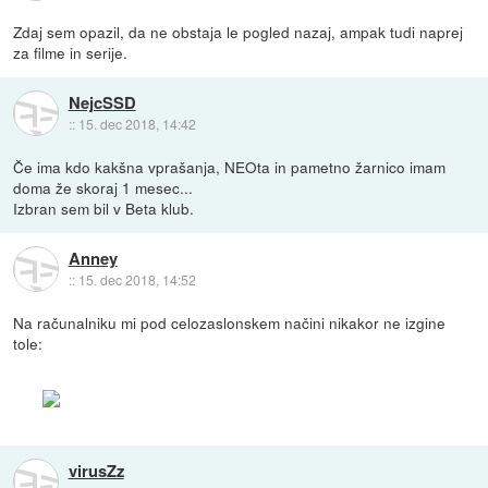
Zdaj sem opazil, da ne obstaja le pogled nazaj, ampak tudi naprej
za filme in serije.
NejcSSD
::
15. dec 2018, 14:42
Če ima kdo kakšna vprašanja, NEOta in pametno žarnico imam
doma že skoraj 1 mesec...
Izbran sem bil v Beta klub.
Anney
::
15. dec 2018, 14:52
Na računalniku mi pod celozaslonskem načini nikakor ne izgine
tole:
virusZz