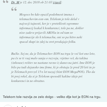
Dr_M
je
12. dec 2018 ob 21:03
izjavil
:
Mogoce bo kdo opazil podobnost imena s
telemachovim eon-om. Telekom je tole delal v
najvecji tajnosti, ker je v preteklosti ogromno
informacij leakal k konkurenci, tole pa ne, dokler
niso zadeve prijavili AKOSu in od tam so
informacije sle k telemachu, oni so pa hitro neki
spacal skupi in zdej ta srot prodajajo folku.
Bučke. Sej ne, da je Telemachov EON na trgu že več kot eno leto,
pa če se ti vsaj malo sanja o razvoju, vrjetno veš, da takšna
(inhouse) rešitev ne nastane ravno iz danes na jutri. Ime EON je
bilo pa tudi dejansko ime firme, ki je obstaja že pred 20 leti in jo
je Telemach prevzel 15+ let nazaj (hint EON MegaPOS). Tko da
bi prej rekel, da si je Telekom sposodil kakšne ideje pri
konkurenci in ne obratno.
Telekom tole razvija ze zelo dolgo - veliko dlje kot je EON na trgu.