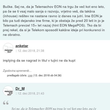
Bučke. Sej ne, da je Telemachov EON na trgu že več kot eno leto,
pa če se ti vsaj malo sanja o razvoju, vrjetno veš, da takšna
(inhouse) rešitev ne nastane ravno iz danes na jutri. Ime EON je
bilo pa tudi dejansko ime firme, ki je obstaja že pred 20 leti in jo je
Telemach prevzel 15+ let nazaj (hint EON MegaPOS). Tko da bi
prej rekel, da si je Telekom sposodil kakšne ideje pri konkurenci in
ne obratno.
anketar
::
12. dec 2018, 21:38
implying da se nagrad in titul v tujini ne da kupt
Zgodovina sprememb…
predlagalo izbris:
zee
(
13. dec 2018 ob 04:36
)
Dr_M
::
12. dec 2018, 21:43
Sej ne, da je Telemachov EON na trgu že več kot eno leto, pa če