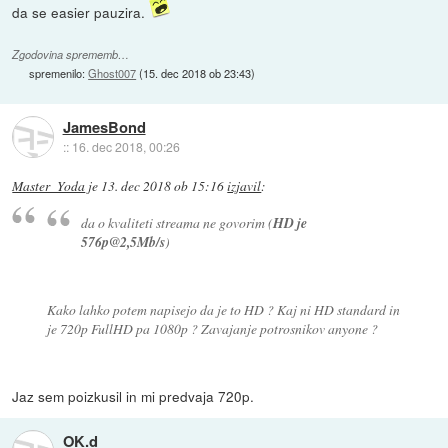
da se easier pauzira.
Zgodovina sprememb…
spremenilo:
Ghost007
(
15. dec 2018 ob 23:43
)
JamesBond
::
16. dec 2018, 00:26
Master_Yoda
je
13. dec 2018 ob 15:16
izjavil
:
da o kvaliteti streama ne govorim (
HD je
576p@2,5Mb/s
)
Kako lahko potem napisejo da je to HD ? Kaj ni HD standard in
je 720p FullHD pa 1080p ? Zavajanje potrosnikov anyone ?
Jaz sem poizkusil in mi predvaja 720p.
OK.d