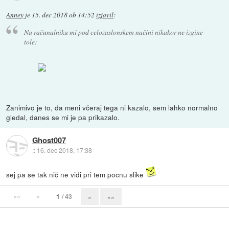
Anney
je
15. dec 2018 ob 14:52
izjavil
:
Na računalniku mi pod celozaslonskem načini nikakor ne izgine
tole:
Zanimivo je to, da meni včeraj tega ni kazalo, sem lahko normalno
gledal, danes se mi je pa prikazalo.
Ghost007
::
16. dec 2018, 17:38
sej pa se tak nič ne vidi pri tem pocnu slike
««
«
1
/ 43
»
»»