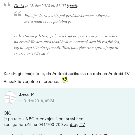
Dr_M
je
12. dec 2018 ob 21:03
izjavil
:
Pravijo, da so leto in pol pred konkurenco, nihce na
svetu nima se nic podobnega.
In kaj točno je leto in pol pred konkurenco. Česa nima še nihče
na svetu? Ko sem pred tedni bral to napoved, sem bil res firbčen,
kaj novega si bodo spomnili. Tako pa... glasovno upravljanje in
smart home? Še kaj?
Kar drugi nimajo je to, da Android aplikacija ne dela na Android TV.
Ampak to verjetno ni prednost
Joze_K
::
13. dec 2018, 09:34
OK,
je pa tole z NEO predvajalnikom pravi hec..
sem ga naročil na 041/700-700 za
drug TV