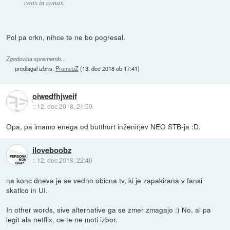
coax in conax.
Pol pa crkn, nihce te ne bo pogresal.
Zgodovina sprememb…
predlagal izbris:
PromeuZ
(
13. dec 2018 ob 17:41
)
oiwedfhjweif
::
12. dec 2018, 21:59
Opa, pa imamo enega od butthurt inženirjev NEO STB-ja :D.
iloveboobz
::
12. dec 2018, 22:40
na konc dneva je se vedno obicna tv, ki je zapakirana v fansi
skatlco in UI.
In other words, sive alternative ga se zmer zmagajo :) No, al pa
legit ala netflix, ce te ne moti izbor.