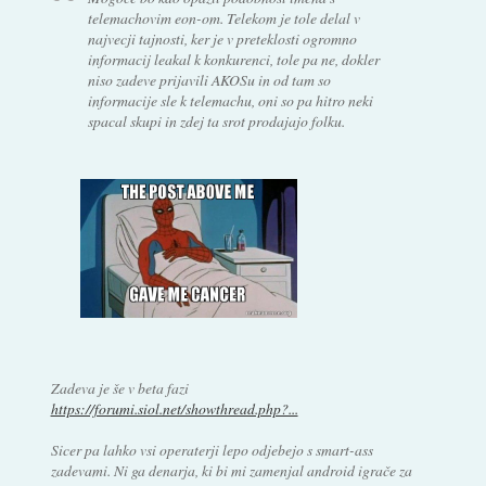
telemachovim eon-om. Telekom je tole delal v
najvecji tajnosti, ker je v preteklosti ogromno
informacij leakal k konkurenci, tole pa ne, dokler
niso zadeve prijavili AKOSu in od tam so
informacije sle k telemachu, oni so pa hitro neki
spacal skupi in zdej ta srot prodajajo folku.
Zadeva je še v beta fazi
https://forumi.siol.net/showthread.php?...
Sicer pa lahko vsi operaterji lepo odjebejo s smart-ass
zadevami. Ni ga denarja, ki bi mi zamenjal android igrače za