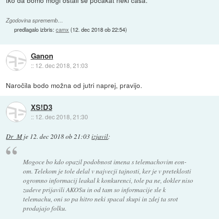
Zgodovina sprememb…
predlagalo izbris:
camx
(
12. dec 2018 ob 22:54
)
Ganon
::
12. dec 2018, 21:03
Naročila bodo možna od jutri naprej, pravijo.
XS!D3
::
12. dec 2018, 21:30
Dr_M
je
12. dec 2018 ob 21:03
izjavil
:
Mogoce bo kdo opazil podobnost imena s telemachovim eon-
om. Telekom je tole delal v najvecji tajnosti, ker je v preteklosti
ogromno informacij leakal k konkurenci, tole pa ne, dokler niso
zadeve prijavili AKOSu in od tam so informacije sle k
telemachu, oni so pa hitro neki spacal skupi in zdej ta srot
prodajajo folku.