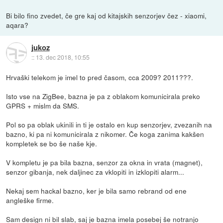
Bi bilo fino zvedet, če gre kaj od kitajskih senzorjev čez - xiaomi,
aqara?
jukoz
::
13. dec 2018, 10:55
Hrvaški telekom je imel to pred časom, cca 2009? 2011???.
Isto vse na ZigBee, bazna je pa z oblakom komunicirala preko
GPRS + mislm da SMS.
Pol so pa oblak ukinili in ti je ostalo en kup senzorjev, zvezanih na
bazno, ki pa ni komunicirala z nikomer. Če koga zanima kakšen
kompletek se bo še naše kje.
V kompletu je pa bila bazna, senzor za okna in vrata (magnet),
senzor gibanja, nek daljinec za vklopiti in izklopiti alarm...
Nekaj sem hackal bazno, ker je bila samo rebrand od ene
angleške firme.
Sam design ni bil slab, saj je bazna imela posebej še notranjo