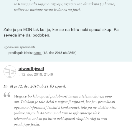
se ti vsaj malo sanja o razvoju, vrjetno veš, da takšna (inhouse)
rešitev ne nastane ravno iz danes na jutri.
Zato je pa EON tak kot je, ker so na hitro neki spacal skup. Pa
seveda ime dal podoben.
Zgodovina sprememb…
predlagalo izbris:
camx
(
12. dec 2018 ob 22:54
)
oiwedfhjweif
::
12. dec 2018, 21:49
Dr_M
je
12. dec 2018 ob 21:03
izjavil
:
Mogoce bo kdo opazil podobnost imena s telemachovim eon-
om. Telekom je tole delal v najvecji tajnosti, ker je v preteklosti
ogromno informacij leakal k konkurenci, tole pa ne, dokler niso
zadeve prijavili AKOSu in od tam so informacije sle k
telemachu, oni so pa hitro neki spacal skupi in zdej ta srot
prodajajo folku.