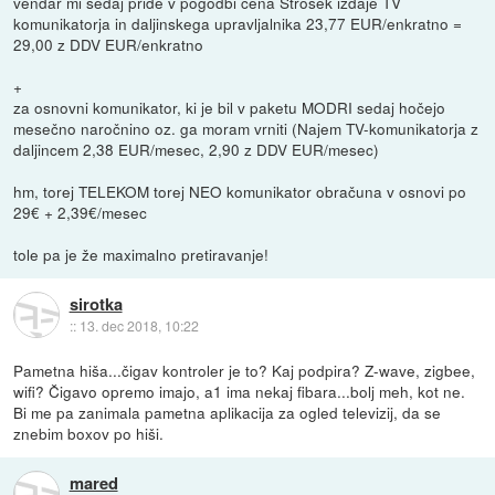
vendar mi sedaj pride v pogodbi cena Strošek izdaje TV
komunikatorja in daljinskega upravljalnika 23,77 EUR/enkratno =
29,00 z DDV EUR/enkratno
+
za osnovni komunikator, ki je bil v paketu MODRI sedaj hočejo
mesečno naročnino oz. ga moram vrniti (Najem TV-komunikatorja z
daljincem 2,38 EUR/mesec, 2,90 z DDV EUR/mesec)
hm, torej TELEKOM torej NEO komunikator obračuna v osnovi po
29€ + 2,39€/mesec
tole pa je že maximalno pretiravanje!
sirotka
::
13. dec 2018, 10:22
Pametna hiša...čigav kontroler je to? Kaj podpira? Z-wave, zigbee,
wifi? Čigavo opremo imajo, a1 ima nekaj fibara...bolj meh, kot ne.
Bi me pa zanimala pametna aplikacija za ogled televizij, da se
znebim boxov po hiši.
mared