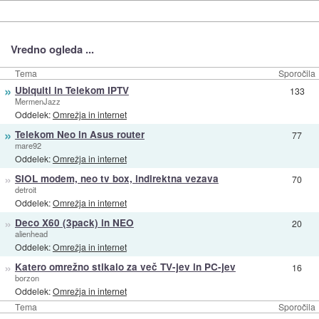
Vredno ogleda ...
Tema
Sporočila
»
Ubiquiti in Telekom IPTV
133
MermenJazz
Oddelek:
Omrežja in internet
»
Telekom Neo in Asus router
77
mare92
Oddelek:
Omrežja in internet
»
SIOL modem, neo tv box, indirektna vezava
70
detroit
Oddelek:
Omrežja in internet
»
Deco X60 (3pack) in NEO
20
alienhead
Oddelek:
Omrežja in internet
»
Katero omrežno stikalo za več TV-jev in PC-jev
16
borzon
Oddelek:
Omrežja in internet
Tema
Sporočila