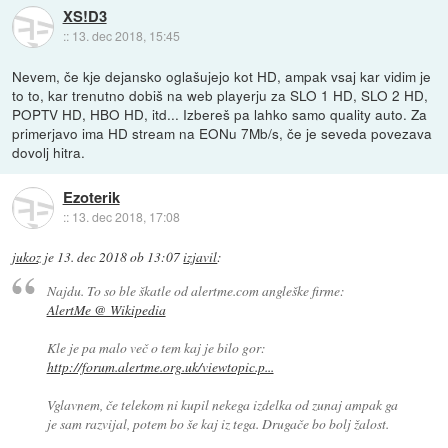
XS!D3
::
13. dec 2018, 15:45
Nevem, če kje dejansko oglašujejo kot HD, ampak vsaj kar vidim je
to to, kar trenutno dobiš na web playerju za SLO 1 HD, SLO 2 HD,
POPTV HD, HBO HD, itd... Izbereš pa lahko samo quality auto. Za
primerjavo ima HD stream na EONu 7Mb/s, če je seveda povezava
dovolj hitra.
Ezoterik
::
13. dec 2018, 17:08
jukoz
je
13. dec 2018 ob 13:07
izjavil
:
Najdu. To so ble škatle od alertme.com angleške firme:
AlertMe @ Wikipedia
Kle je pa malo več o tem kaj je bilo gor:
http://forum.alertme.org.uk/viewtopic.p...
Vglavnem, če telekom ni kupil nekega izdelka od zunaj ampak ga
je sam razvijal, potem bo še kaj iz tega. Drugače bo bolj žalost.