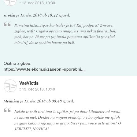
::
13. dec 2018, 10:30
sirotka
je
13. dec 2018 ob 10:22
izjavil
:
Pametna hiša...čigav kontroler je to? Kaj podpira? Z-wave,
zigbee, wifi? Čigavo opremo imajo, a1 ima nekaj fibara...bolj
meh, kot ne. Bi me pa zanimala pametna aplikacija za ogled
televizij, da se znebim boxov po hiši.
Očitno zigbee.
https://www.telekom.si/zasebni-uporabni...
VaeVictis
::
13. dec 2018, 10:40
Meiniken
je
13. dec 2018 ob 00:48
izjavil
:
Nekdo iz enih rovt ima že optiko, jst pa dobr kilometer od mesta
ne morm met. Dokler na mojem območju ne bo optike me sploh
ne gane kakšna jajcanja se grejo. Sicer pa... voice activation? O
JEBEMTI, NOVICA!