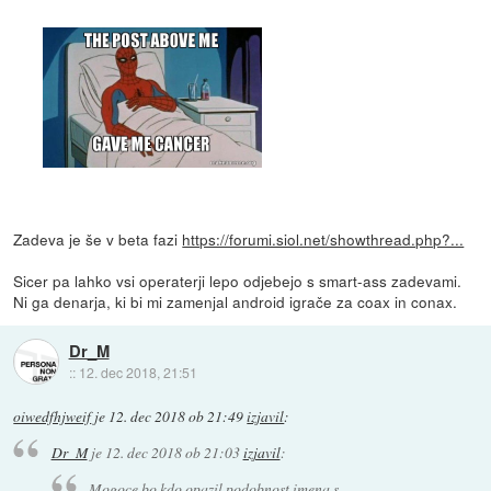
Zadeva je še v beta fazi
https://forumi.siol.net/showthread.php?...
Sicer pa lahko vsi operaterji lepo odjebejo s smart-ass zadevami.
Ni ga denarja, ki bi mi zamenjal android igrače za coax in conax.
Dr_M
::
12. dec 2018, 21:51
oiwedfhjweif
je
12. dec 2018 ob 21:49
izjavil
:
Dr_M
je
12. dec 2018 ob 21:03
izjavil
:
Mogoce bo kdo opazil podobnost imena s