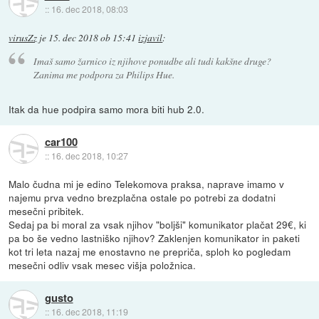
::
16. dec 2018, 08:03
virusZz
je
15. dec 2018 ob 15:41
izjavil
:
Imaš samo žarnico iz njihove ponudbe ali tudi kakšne druge?
Zanima me podpora za Philips Hue.
Itak da hue podpira samo mora biti hub 2.0.
car100
::
16. dec 2018, 10:27
Malo čudna mi je edino Telekomova praksa, naprave imamo v
najemu prva vedno brezplačna ostale po potrebi za dodatni
mesečni pribitek.
Sedaj pa bi moral za vsak njihov "boljši" komunikator plačat 29€, ki
pa bo še vedno lastniško njihov? Zaklenjen komunikator in paketi
kot tri leta nazaj me enostavno ne prepriča, sploh ko pogledam
mesečni odliv vsak mesec višja položnica.
gusto
::
16. dec 2018, 11:19