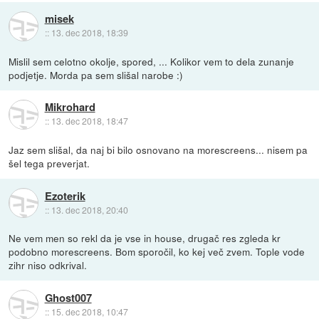
misek
::
13. dec 2018, 18:39
Mislil sem celotno okolje, spored, ... Kolikor vem to dela zunanje
podjetje. Morda pa sem slišal narobe :)
Mikrohard
::
13. dec 2018, 18:47
Jaz sem slišal, da naj bi bilo osnovano na morescreens... nisem pa
šel tega preverjat.
Ezoterik
::
13. dec 2018, 20:40
Ne vem men so rekl da je vse in house, drugač res zgleda kr
podobno morescreens. Bom sporočil, ko kej več zvem. Tople vode
zihr niso odkrival.
Ghost007
::
15. dec 2018, 10:47