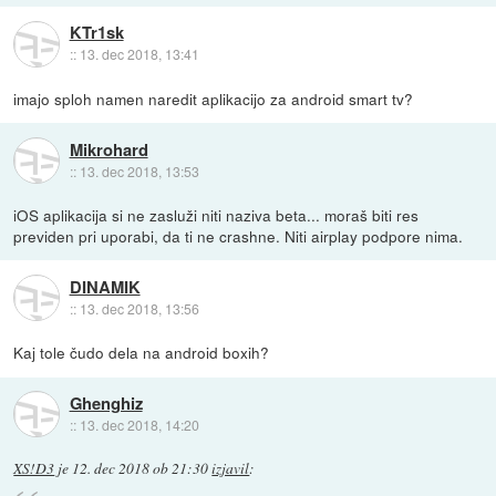
KTr1sk
::
13. dec 2018, 13:41
imajo sploh namen naredit aplikacijo za android smart tv?
Mikrohard
::
13. dec 2018, 13:53
iOS aplikacija si ne zasluži niti naziva beta... moraš biti res
previden pri uporabi, da ti ne crashne. Niti airplay podpore nima.
DINAMIK
::
13. dec 2018, 13:56
Kaj tole čudo dela na android boxih?
Ghenghiz
::
13. dec 2018, 14:20
XS!D3
je
12. dec 2018 ob 21:30
izjavil
: