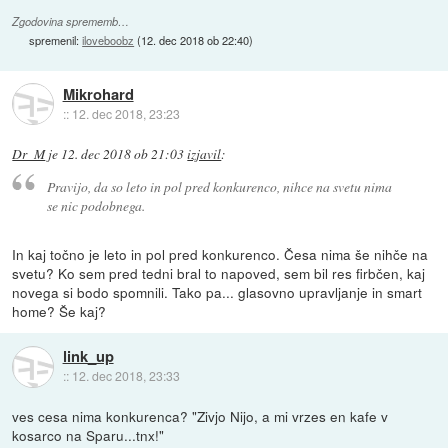
Zgodovina sprememb…
spremenil:
iloveboobz
(
12. dec 2018 ob 22:40
)
Mikrohard
::
12. dec 2018, 23:23
Dr_M
je
12. dec 2018 ob 21:03
izjavil
:
Pravijo, da so leto in pol pred konkurenco, nihce na svetu nima
se nic podobnega.
In kaj točno je leto in pol pred konkurenco. Česa nima še nihče na
svetu? Ko sem pred tedni bral to napoved, sem bil res firbčen, kaj
novega si bodo spomnili. Tako pa... glasovno upravljanje in smart
home? Še kaj?
link_up
::
12. dec 2018, 23:33
ves cesa nima konkurenca? "Zivjo Nijo, a mi vrzes en kafe v
kosarco na Sparu...tnx!"