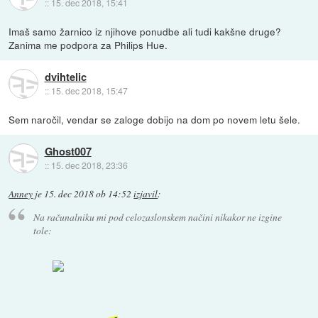
::
15. dec 2018, 15:41
Imaš samo žarnico iz njihove ponudbe ali tudi kakšne druge?
Zanima me podpora za Philips Hue.
dvihtelic
::
15. dec 2018, 15:47
Sem naročil, vendar se zaloge dobijo na dom po novem letu šele.
Ghost007
::
15. dec 2018, 23:36
Anney
je
15. dec 2018 ob 14:52
izjavil
:
Na računalniku mi pod celozaslonskem načini nikakor ne izgine
tole: