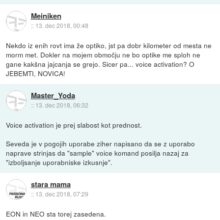
Meiniken
::
13. dec 2018, 00:48
Nekdo iz enih rovt ima že optiko, jst pa dobr kilometer od mesta ne
morm met. Dokler na mojem območju ne bo optike me sploh ne
gane kakšna jajcanja se grejo. Sicer pa... voice activation? O
JEBEMTI, NOVICA!
Master_Yoda
::
13. dec 2018, 06:32
Voice activation je prej slabost kot prednost.
Seveda je v pogojih uporabe ziher napisano da se z uporabo
naprave strinjas da "sample" voice komand posilja nazaj za
"izboljsanje uporabniske izkusnje".
stara mama
::
13. dec 2018, 07:29
EON in NEO sta torej zasedena.