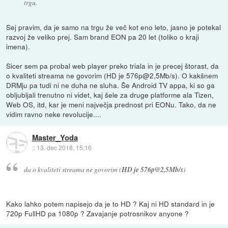
trgu.
Sej pravim, da je samo na trgu že več kot eno leto, jasno je potekal
razvoj že veliko prej. Sam brand EON pa 20 let (toliko o kraji
imena).
Sicer sem pa probal web player preko triala in je precej štorast, da
o kvaliteti streama ne govorim (HD je 576p@2,5Mb/s). O kakšnem
DRMju pa tudi ni ne duha ne sluha. Še Android TV appa, ki so ga
obljubljali trenutno ni videt, kaj šele za druge platforme ala Tizen,
Web OS, itd, kar je meni največja prednost pri EONu. Tako, da ne
vidim ravno neke revolucije....
Master_Yoda
::
13. dec 2018, 15:16
da o kvaliteti streama ne govorim (
HD je 576p@2,5Mb/s
)
Kako lahko potem napisejo da je to HD ? Kaj ni HD standard in je
720p FullHD pa 1080p ? Zavajanje potrosnikov anyone ?