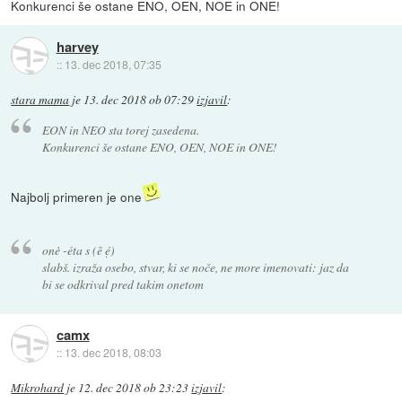
Konkurenci še ostane ENO, OEN, NOE in ONE!
harvey
::
13. dec 2018, 07:35
stara mama
je
13. dec 2018 ob 07:29
izjavil
:
EON in NEO sta torej zasedena.
Konkurenci še ostane ENO, OEN, NOE in ONE!
Najbolj primeren je one
onè -éta s (ȅ ẹ́)
slabš. izraža osebo, stvar, ki se noče, ne more imenovati: jaz da
bi se odkrival pred takim onetom
camx
::
13. dec 2018, 08:03
Mikrohard
je
12. dec 2018 ob 23:23
izjavil
: