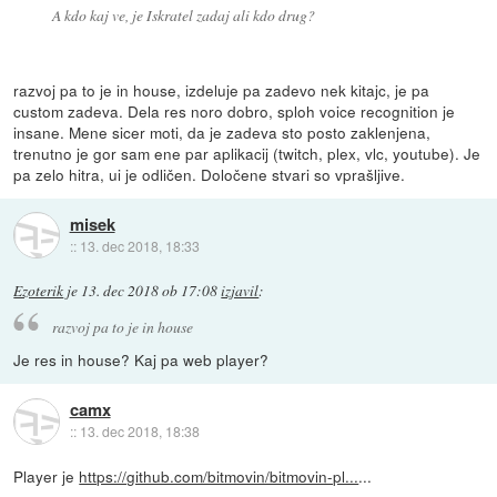
A kdo kaj ve, je Iskratel zadaj ali kdo drug?
razvoj pa to je in house, izdeluje pa zadevo nek kitajc, je pa
custom zadeva. Dela res noro dobro, sploh voice recognition je
insane. Mene sicer moti, da je zadeva sto posto zaklenjena,
trenutno je gor sam ene par aplikacij (twitch, plex, vlc, youtube). Je
pa zelo hitra, ui je odličen. Določene stvari so vprašljive.
misek
::
13. dec 2018, 18:33
Ezoterik
je
13. dec 2018 ob 17:08
izjavil
:
razvoj pa to je in house
Je res in house? Kaj pa web player?
camx
::
13. dec 2018, 18:38
Player je
https://github.com/bitmovin/bitmovin-pl...
...