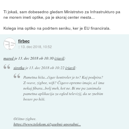
Ti jokaš, sam dobesedno gledam Ministrstvo za Infrastrukturo pa
ne morem imeti optike, pa je skoraj center mesta...
Kolega ima optiko na podrtem seniku, ker je EU financirala.
firbec
::
13. dec 2018, 10:52
mared
je
13. dec 2018 ob 10:30
izjavil
:
sirotka
je
13. dec 2018 ob 10:22
izjavil
:
Pametna hiša...čigav kontroler je to? Kaj podpira?
Z-wave, zigbee, wifi? Čigavo opremo imajo, a1 ima
nekaj fibara...bolj meh, kot ne. Bi me pa zanimala
pametna aplikacija za ogled televizij, da se znebim
boxov po hiši.
Očitno zigbee.
https://www.telekom.si/zasebni-uporabni...