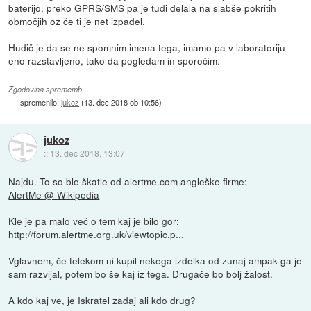
baterijo, preko GPRS/SMS pa je tudi delala na slabše pokritih
območjih oz če ti je net izpadel.
Hudič je da se ne spomnim imena tega, imamo pa v laboratoriju
eno razstavljeno, tako da pogledam in sporočim.
Zgodovina sprememb…
spremenilo:
jukoz
(
13. dec 2018 ob 10:56
)
jukoz
::
13. dec 2018, 13:07
Najdu. To so ble škatle od alertme.com angleške firme:
AlertMe @ Wikipedia
Kle je pa malo več o tem kaj je bilo gor:
http://forum.alertme.org.uk/viewtopic.p...
Vglavnem, če telekom ni kupil nekega izdelka od zunaj ampak ga je
sam razvijal, potem bo še kaj iz tega. Drugače bo bolj žalost.
A kdo kaj ve, je Iskratel zadaj ali kdo drug?