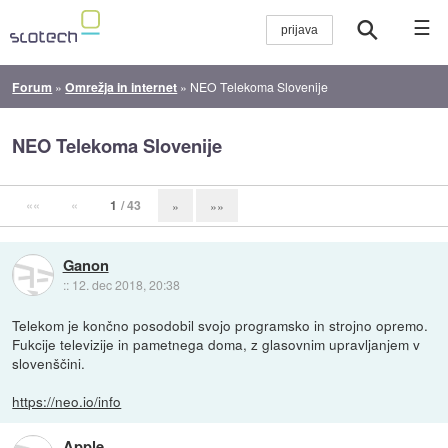
☰
Forum
»
Omrežja in internet
»
NEO Telekoma Slovenije
NEO Telekoma Slovenije
««
«
1
/ 43
»
»»
Ganon
::
12. dec 2018, 20:38
Telekom je končno posodobil svojo programsko in strojno opremo.
Fukcije televizije in pametnega doma, z glasovnim upravljanjem v
slovenščini.
https://neo.io/info
Apple