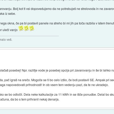
rovanju. Bolj kot ti vsi dopovedujemo da ne potrebuješ ne strelovoda in ne zavarova
daka iz sebe.
nega okna, če pa bi postavil panele na streho bi mi jih pa toča razbila v istem trenu
er uleči vanjo
malo veš.
lačaš posebej! Npr. razlitje vode je posebej opcija pri zavarovanju in še bi lahko n
da, pač igraš na srečo. Mogoče se ti bo celo izšlo, če boš postavil SE. Ampak pri s
pomaga napovedovati prihodnosti! In ob vsem tem vedenju pazi, da te ne ukradejo.
o se bo odločil. Dela neke kalkulacije za 11 kWh in se išče ponudbe. Delal bo sku
. Računa, da bo s tem prihranil nekaj denarja.