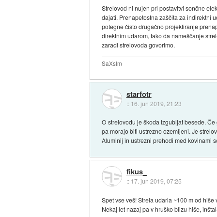
Strelovod ni nujen pri postavitvi sončne elek
dajati. Prenapetostna zaščita za indirektni u
potegne čisto drugačno projektiranje prenape
direktnim udarom, tako da nameščanje strelo
zaradi strelovoda govorimo.
SaXsIm
starfotr
::
16. jun 2019, 21:23
O strelovodu je škoda izgubljat besede. Če g
pa morajo biti ustrezno ozemljeni. Je strelo
Aluminij in ustrezni prehodi med kovinami so
fikus_
::
17. jun 2019, 07:25
Spet vse veš! Strela udarla ~100 m od hiše v
Nekaj let nazaj pa v hruško blizu hiše, inštal