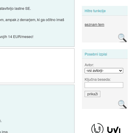
stavitvijo lastne SE.
Hitre funkcije
ditom, ampak z denarjem, ki ga očitno imaš
seznam tem
o tvojih 14 EUR/mesec!
Posebni izpisi
Avtor:
Ključna beseda:
c.
o ima.