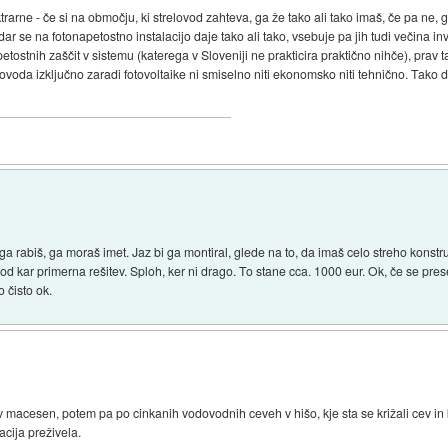
trarne - če si na območju, ki strelovod zahteva, ga že tako ali tako imaš, če pa ne, 
dar se na fotonapetostno instalacijo daje tako ali tako, vsebuje pa jih tudi večina inv
tostnih zaščit v sistemu (katerega v Sloveniji ne prakticira praktično nihče), prav 
voda izključno zaradi fotovoltaike ni smiselno niti ekonomsko niti tehnično. Tako 
a rabiš, ga moraš imet. Jaz bi ga montiral, glede na to, da imaš celo streho konstruk
vod kar primerna rešitev. Sploh, ker ni drago. To stane cca. 1000 eur. Ok, če se pr
 čisto ok.
 macesen, potem pa po cinkanih vodovodnih ceveh v hišo, kje sta se križali cev in k
acija preživela.