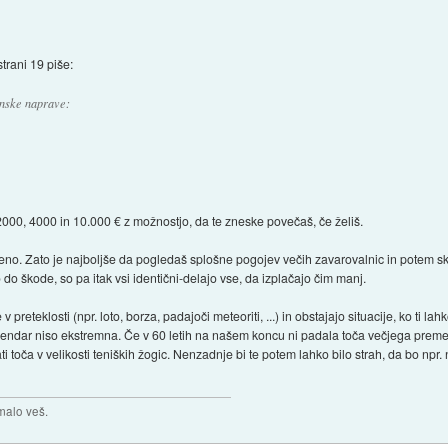
strani 19 piše:
enske naprave:
000, 4000 in 10.000 € z možnostjo, da te zneske povečaš, če želiš.
no. Zato je najboljše da pogledaš splošne pogojev večih zavarovalnic in potem skl
o do škode, so pa itak vsi identični-delajo vse, da izplačajo čim manj.
 preteklosti (npr. loto, borza, padajoči meteoriti, ...) in obstajajo situacije, ko ti l
 vendar niso ekstremna. Če v 60 letih na našem koncu ni padala toča večjega preme
i toča v velikosti teniških žogic. Nenzadnje bi te potem lahko bilo strah, da bo npr
malo veš.