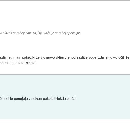
 plačaš posebej! Npr. razlitje vode je posebej opcija pri
lične. Imam paket, ki že v osnovo vključuje tudi razlitje vode, zdaj smo vključili š
 od mene (strela, stekla).
, četudi to ponujajo v nekem paketu! Nekdo plača!