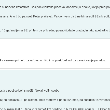
 to ni nobena katastrofa. Boš pač elektriko plačeval dobavitelju enako, kot jo pred po
 ostane. A to ti bo pa sveti Peter plačeval. Pardon vem da ti ne bi naredil SE s kre
sto 15 garancije na SE, pri tem pa prikladno pozabiš, da je drazja, in tako spet adij
maš v vsakem primeru zavarovano hišo in si poskrbel tudi za zavarovanje panelov.
sta v post se bolj smešiš. Nekaj tvojih cvetk:
, če postaviš SE po sistemu neto meritev, ti pa to razumeš, da zaslužiš 14 €/mese
id bi razmišljal o... ti pa to razumeš kot predlog in bi že kar iskal koga v EU, kateri t