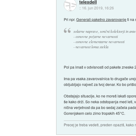
telexdell
::
16. jun 2019, 16:26
Pri npr.
Generali paketno zavarovanje
ti na 
solarne naprave, sončni kolektorji in ant
- osnovne požarne nevarnosti
- osnovne elementarne nevarnosti
- nevarnost loma stekla
Pol pa imaš v odvisnosti od pakete zneske 2
Ima pa vsaka zavarovalnica to drugače ureje
obljubljajo največ za tvoj denar. Ko bo prišl
Obstajajo situacije, ko ne moreš iskati opore v
še kako drži. So neka odstopanja med leti,
nična verjetnost da pa bo sedaj začela padat
Gorenjskem celo zimo tropskih 45°C.
Precej je treba vedeti, preden opaziš, kako 