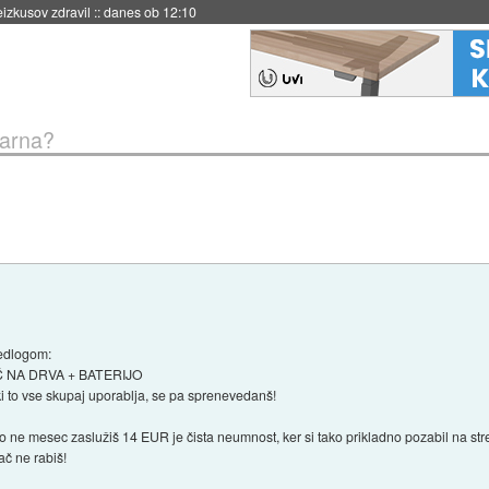
naslednji dve leti
::
danes ob 11:37
rarna?
redlogom:
 NA DRVA + BATERIJO
ki to vse skupaj uporablja, se pa sprenevedanš!
ahko ne mesec zaslužiš 14 EUR je čista neumnost, ker si tako prikladno pozabil na s
ač ne rabiš!