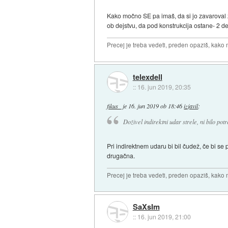
Kako močno SE pa imaš, da si jo zavaroval 
ob dejstvu, da pod konstrukcija ostane- 2 de
Precej je treba vedeti, preden opaziš, kako 
telexdell
::
16. jun 2019, 20:35
fikus_
je
16. jun 2019 ob 18:46
izjavil
:
Doživel indirektni udar strele, ni bilo po
Pri indirektnem udaru bi bil čudež, če bi se
drugačna.
Precej je treba vedeti, preden opaziš, kako 
SaXsIm
::
16. jun 2019, 21:00