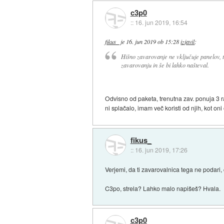
c3p0
::
16. jun 2019, 16:54
fikus_
je
16. jun 2019 ob 15:28
izjavil
:
Hišno zavarovanje ne vključuje panelov, to
zavarovanju in še bi lahko našteval.
Odvisno od paketa, trenutna zav. ponuja 3 raz
ni splačalo, imam več koristi od njih, kot oni
fikus_
::
16. jun 2019, 17:26
Verjemi, da ti zavarovalnica tega ne podari
C3po, strela? Lahko malo napišeš? Hvala.
c3p0