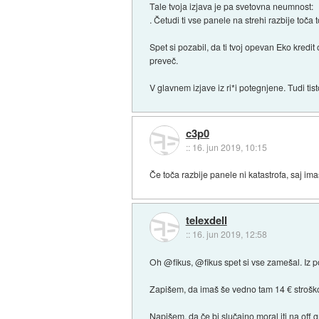
Tale tvoja izjava je pa svetovna neumnost:
. Četudi ti vse panele na strehi razbije toča
Spet si pozabil, da ti tvoj opevan Eko kredit
preveč.
V glavnem izjave iz ri*i potegnjene. Tudi ti
c3p0
::
16. jun 2019, 10:15
Če toča razbije panele ni katastrofa, saj i
telexdell
::
16. jun 2019, 12:58
Oh @fikus, @fikus spet si vse zamešal. Iz po
Zapišem, da imaš še vedno tam 14 € stroškov
Napišem, da če bi slučajno moral iti na off gr