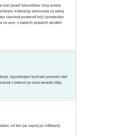
ga tudi zaradi fotovoltaike nima smisla
erterjev. Inštalacija strelovoda za seboj
tako naenkrat postaneš bolj izpostavljen
da ne vem, o kakšnih dodatnih stroških
cije. Izpostavljeni kovinski prevodni deli
eseravaš z bakrom je cena seveda višja.
abel, od tam pa naprej po inštalaciji.