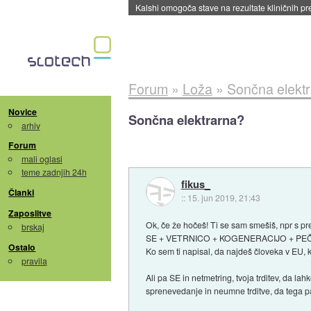
Sandisk že prodal več kot polovico SSD-jev za 
Forum
»
Loža
»
Sončna elekt
Novice
Sončna elektrarna?
arhiv
Forum
mali oglasi
teme zadnjih 24h
fikus_
Članki
::
15. jun 2019, 21:43
Zaposlitve
Ok, če že hočeš! Ti se sam smešiš, npr s p
brskaj
SE + VETRNICO + KOGENERACIJO + PEČ
Ostalo
Ko sem ti napisal, da najdeš človeka v EU, 
pravila
Ali pa SE in netmetring, tvoja trditev, da l
sprenevedanje in neumne trditve, da tega p