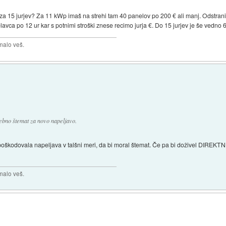
za 15 jurjev? Za 11 kWp imaš na strehi tam 40 panelov po 200 € ali manj. Odstrani
lavca po 12 ur kar s potnimi stroški znese recimo jurja €. Do 15 jurjev je še vedno 
malo veš.
trebno štemat za novo napeljavo.
 poškodovala napeljava v talšni meri, da bi moral štemat. Če pa bi doživel DIREKTNI
malo veš.