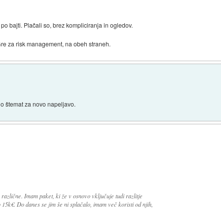
 po bajti. Plačali so, brez kompliciranja in ogledov.
 Gre za risk management, na obeh straneh.
ebno štemat za novo napeljavo.
različne. Imam paket, ki že v osnovo vključuje tudi razlitje
o 15k€. Do danes se jim še ni splačalo, imam več koristi od njih,