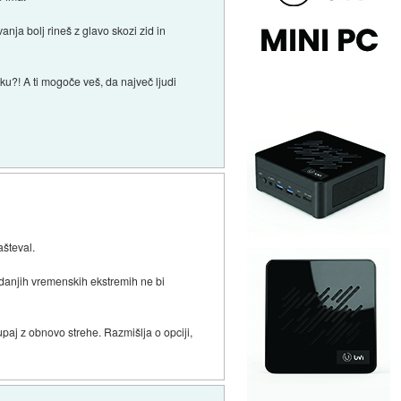
nja bolj rineš z glavo skozi zid in
tku?! A ti mogoče veš, da največ ljudi
ašteval.
edanjih vremenskih ekstremih ne bi
paj z obnovo strehe. Razmišlja o opciji,