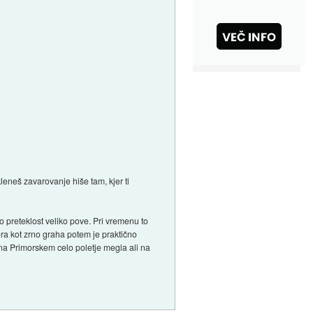
eneš zavarovanje hiše tam, kjer ti
ahko preteklost veliko pove. Pri vremenu to
ra kot zrno graha potem je praktično
. na Primorskem celo poletje megla ali na