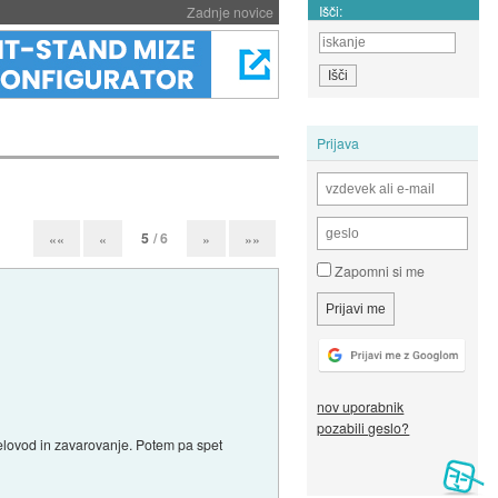
Išči:
Zadnje novice
Prijava
5
/ 6
««
«
»
»»
Zapomni si me
nov uporabnik
pozabili geslo?
trelovod in zavarovanje. Potem pa spet