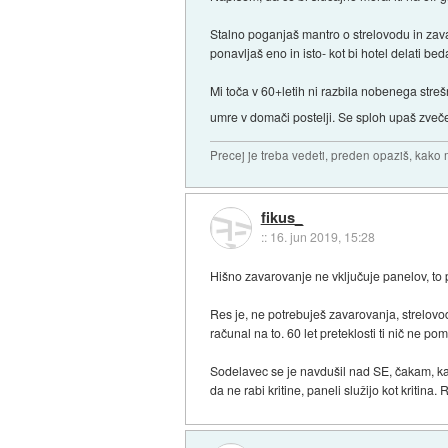
Stalno poganjaš mantro o strelovodu in zava
ponavljaš eno in isto- kot bi hotel delati be
Mi toča v 60+letih ni razbila nobenega streš
umre v domači postelji. Se sploh upaš zveč
Precej je treba vedeti, preden opaziš, kako 
fikus_
::
16. jun 2019, 15:28
Hišno zavarovanje ne vključuje panelov, to p
Res je, ne potrebuješ zavarovanja, strelovo
računal na to. 60 let preteklosti ti nič ne 
Sodelavec se je navdušil nad SE, čakam, kak
da ne rabi kritine, paneli služijo kot kritina