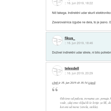
::
16. jun 2019, 18:22
Nič takega. Indirektni udar skuril elektroniko
Zavarovalnica izgube ne dela, to je jasno.
fikus_
::
16. jun 2019, 18:46
Doživel indirektni udar strele, ni bilo potr
telexdell
::
16. jun 2019, 20:29
c3p0
je
16. jun 2019 ob 16:54
izjavil
:
Odvisno od paketa, trenutna zav. ponuja 3 
vode, zdaj smo vključili še kritje za SE, d
kot oni od mene (strela, stekla).