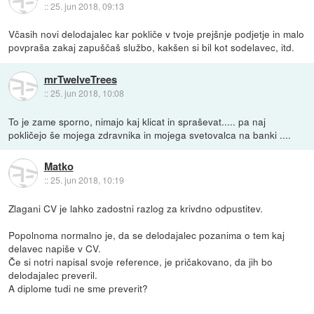
::
25. jun 2018, 09:13
Včasih novi delodajalec kar pokliče v tvoje prejšnje podjetje in malo
povpraša zakaj zapuščaš službo, kakšen si bil kot sodelavec, itd.
mrTwelveTrees
::
25. jun 2018, 10:08
To je zame sporno, nimajo kaj klicat in spraševat..... pa naj
pokličejo še mojega zdravnika in mojega svetovalca na banki ....
Matko
::
25. jun 2018, 10:19
Zlagani CV je lahko zadostni razlog za krivdno odpustitev.
Popolnoma normalno je, da se delodajalec pozanima o tem kaj
delavec napiše v CV.
Če si notri napisal svoje reference, je pričakovano, da jih bo
delodajalec preveril.
A diplome tudi ne sme preverit?