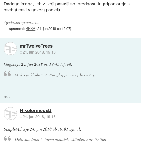
Dodana imena, teh v tvoji postelji so, prednost. In pripomorejo k
osebni rasti v novem podjetju.
Zgodovina sprememb…
spremenil:
BRBR
(
24. jun 2018 ob 19:07
)
mrTwelveTrees
::
24. jun 2018, 19:10
kingsix
je
24. jun 2018 ob 18:45
izjavil
:
Misliš nakladat v CV'ju zdaj pa nisi ziher a? :p
ne.
NikolormousB
::
24. jun 2018, 19:13
SimplyMiha
je
24. jun 2018 ob 19:01
izjavil
:
Delovna doba je javen podatek, vključno s prejšnjimi