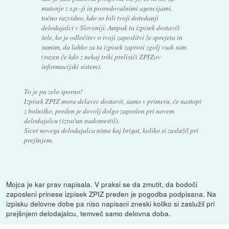
mutenje z s.p.-ji in posredovalnimi agencijami,
točno razvidno, kdo so bili tvoji dotedanji
delodajalci v Sloveniji. Ampak ta izpisek dostaviš
šele, ko je odločitev o tvoji zaposlitvi že sprejeta in
sumim, da lahko za ta izpisek zaprosi zgolj vsak sam
(razen če kdo z nekaj triki prelisiči ZPIZov
informacijski sistem).
To je pa zelo sporno!
Izpisek ZPIZ mora delavec dostavit, samo v primeru, če nastopi
z bolniško, preden je dovolj dolgo zaposlen pri novem
delodajalcu (izračun nadomestil).
Sicer novega delodajalca nima kaj brigat, koliko si zaslužil pri
prejšnjem.
Mojca je kar prav napisala. V praksi se da zmutit, da bodoči
zaposleni prinese izpisek ZPIZ preden je pogodba podpisana. Na
izpisku delovne dobe pa niso napisani zneski koliko si zaslužil pri
prejšnjem delodajalcu, temveč samo delovna doba.