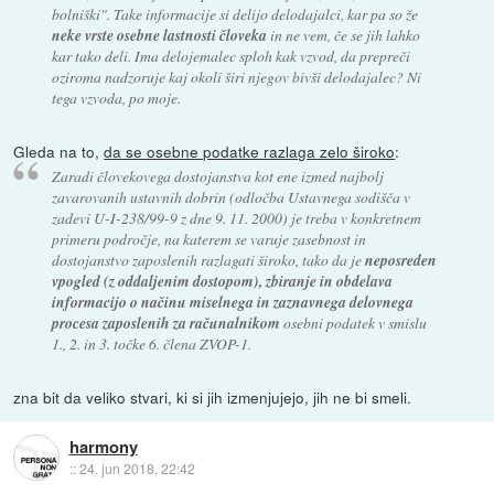
bolniški". Take informacije si delijo delodajalci, kar pa so že
neke vrste osebne lastnosti človeka
in ne vem, če se jih lahko
kar tako deli. Ima delojemalec sploh kak vzvod, da prepreči
oziroma nadzoruje kaj okoli širi njegov bivši delodajalec? Ni
tega vzvoda, po moje.
Gleda na to,
da se osebne podatke razlaga zelo široko
:
Zaradi človekovega dostojanstva kot ene izmed najbolj
zavarovanih ustavnih dobrin (odločba Ustavnega sodišča v
zadevi U-I-238/99-9 z dne 9. 11. 2000) je treba v konkretnem
primeru področje, na katerem se varuje zasebnost in
dostojanstvo zaposlenih razlagati široko, tako da je
neposreden
vpogled (z oddaljenim dostopom), zbiranje in obdelava
informacijo o načinu miselnega in zaznavnega delovnega
procesa zaposlenih za računalnikom
osebni podatek v smislu
1., 2. in 3. točke 6. člena ZVOP-1.
zna bit da veliko stvari, ki si jih izmenjujejo, jih ne bi smeli.
harmony
::
24. jun 2018, 22:42