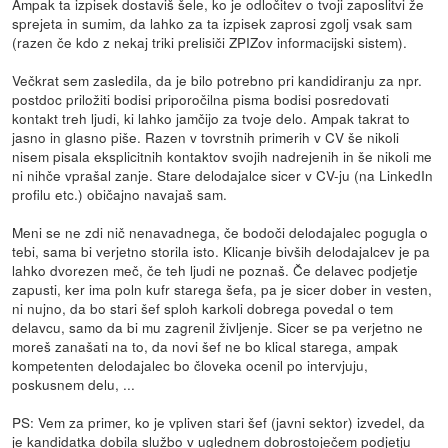
Ampak ta izpisek dostaviš šele, ko je odločitev o tvoji zaposlitvi že
sprejeta in sumim, da lahko za ta izpisek zaprosi zgolj vsak sam
(razen če kdo z nekaj triki prelisiči ZPIZov informacijski sistem).
Večkrat sem zasledila, da je bilo potrebno pri kandidiranju za npr.
postdoc priložiti bodisi priporočilna pisma bodisi posredovati
kontakt treh ljudi, ki lahko jamčijo za tvoje delo. Ampak takrat to
jasno in glasno piše. Razen v tovrstnih primerih v CV še nikoli
nisem pisala eksplicitnih kontaktov svojih nadrejenih in še nikoli me
ni nihče vprašal zanje. Stare delodajalce sicer v CV-ju (na LinkedIn
profilu etc.) običajno navajaš sam.
Meni se ne zdi nič nenavadnega, če bodoči delodajalec pogugla o
tebi, sama bi verjetno storila isto. Klicanje bivših delodajalcev je pa
lahko dvorezen meč, če teh ljudi ne poznaš. Če delavec podjetje
zapusti, ker ima poln kufr starega šefa, pa je sicer dober in vesten,
ni nujno, da bo stari šef sploh karkoli dobrega povedal o tem
delavcu, samo da bi mu zagrenil življenje. Sicer se pa verjetno ne
moreš zanašati na to, da novi šef ne bo klical starega, ampak
kompetenten delodajalec bo človeka ocenil po intervjuju,
poskusnem delu, ...
PS: Vem za primer, ko je vpliven stari šef (javni sektor) izvedel, da
je kandidatka dobila službo v uglednem dobrostoječem podjetju