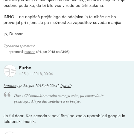
osebne podatke, da bi bilo vse v redu po črki zakona.
IMHO – ne napišeš prejšnjega delodajalca in te nihče ne bo
preverjal pri njem. Je pa možnost za zaposlitev seveda manjša.
lp, Dussan
Zgodovina sprememb…
spremenil:
dussan
(
24. jun 2018 ob 23:06
)
Furbo
::
25. jun 2018, 00:04
harmony
je
24. jun 2018 ob 22:42
izjavil
:
Das v CV kontaktno osebo samega sebe, pa cakas da te
poklicejo. Ali pa das sodelavca se boljse.
Ja ful dobr. Ker seveda v novi firmi ne znajo uporabljati google in
telefonski imenik.