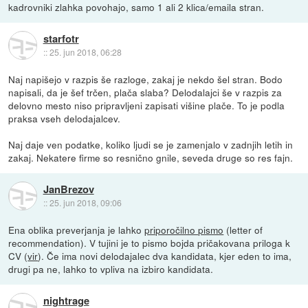
kadrovniki zlahka povohajo, samo 1 ali 2 klica/emaila stran.
starfotr
::
25. jun 2018, 06:28
Naj napišejo v razpis še razloge, zakaj je nekdo šel stran. Bodo
napisali, da je šef trčen, plača slaba? Delodalajci še v razpis za
delovno mesto niso pripravljeni zapisati višine plače. To je podla
praksa vseh delodajalcev.
Naj daje ven podatke, koliko ljudi se je zamenjalo v zadnjih letih in
zakaj. Nekatere firme so resnično gnile, seveda druge so res fajn.
JanBrezov
::
25. jun 2018, 09:06
Ena oblika preverjanja je lahko
priporočilno pismo
(letter of
recommendation). V tujini je to pismo bojda pričakovana priloga k
CV (
vir
). Če ima novi delodajalec dva kandidata, kjer eden to ima,
drugi pa ne, lahko to vpliva na izbiro kandidata.
nightrage