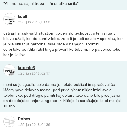
"Ah, ne ne, saj ni treba ... /monaliza smile"
kuall
::
25. jun 2018, 01:53
ustvaril si awkward situation. tipičen slo techovec. s tem si ga v
bistvu užalil, kot da sumi v tebe. zato ti je tudi ostalo v spominu, ker
je bila situacija nerodna, take rade ostanejo v spominu.
če bi tako potrdilo rabil bi ga preveril ko tebe ni, ne pa vpričo tebe,
ker je žaljivo.
korenje3
::
25. jun 2018, 02:17
meni se je zgodilo celo da me je nekdo poklical in spraševal če
iščem novo delovno mesto. pod prvič nisem nikjer izdal svoje
telefonske, pod drugič pa niti kaj delam. tako da je bilo prec jasno
da delodajalec najema agente, ki kličejo in sprašujejo če bi menjal
službo.
Pobes
::
25. jun 2018, 04:36