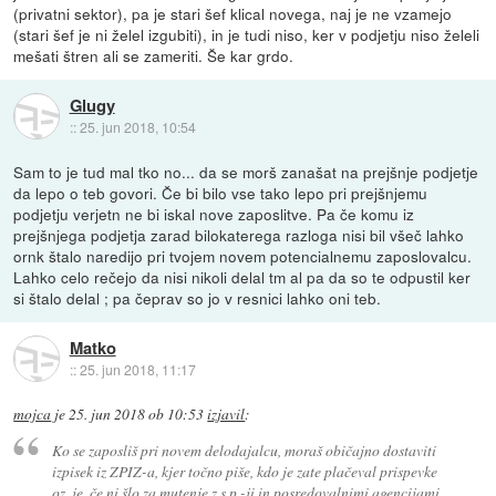
(privatni sektor), pa je stari šef klical novega, naj je ne vzamejo
(stari šef je ni želel izgubiti), in je tudi niso, ker v podjetju niso želeli
mešati štren ali se zameriti. Še kar grdo.
Glugy
::
25. jun 2018, 10:54
Sam to je tud mal tko no... da se morš zanašat na prejšnje podjetje
da lepo o teb govori. Če bi bilo vse tako lepo pri prejšnjemu
podjetju verjetn ne bi iskal nove zaposlitve. Pa če komu iz
prejšnjega podjetja zarad bilokaterega razloga nisi bil všeč lahko
ornk štalo naredijo pri tvojem novem potencialnemu zaposlovalcu.
Lahko celo rečejo da nisi nikoli delal tm al pa da so te odpustil ker
si štalo delal ; pa čeprav so jo v resnici lahko oni teb.
Matko
::
25. jun 2018, 11:17
mojca
je
25. jun 2018 ob 10:53
izjavil
:
Ko se zaposliš pri novem delodajalcu, moraš običajno dostaviti
izpisek iz ZPIZ-a, kjer točno piše, kdo je zate plačeval prispevke
oz. je, če ni šlo za mutenje z s.p.-ji in posredovalnimi agencijami,