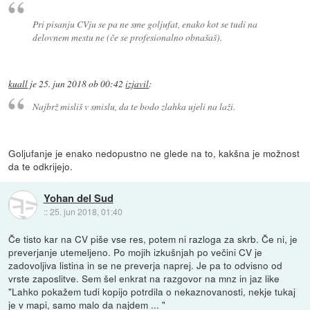
Pri pisanju CVju se pa ne sme goljufat, enako kot se tudi na
delovnem mestu ne (če se profesionalno obnašaš).
kuall
je
25. jun 2018 ob 00:42
izjavil
:
Najbrž misliš v smislu, da te bodo zlahka ujeli na laži.
Goljufanje je enako nedopustno ne glede na to, kakšna je možnost
da te odkrijejo.
Yohan del Sud
::
25. jun 2018, 01:40
Če tisto kar na CV piše vse res, potem ni razloga za skrb. Če ni, je
preverjanje utemeljeno. Po mojih izkušnjah po večini CV je
zadovoljiva listina in se ne preverja naprej. Je pa to odvisno od
vrste zaposlitve. Sem šel enkrat na razgovor na mnz in jaz like
"Lahko pokažem tudi kopijo potrdila o nekaznovanosti, nekje tukaj
je v mapi, samo malo da najdem ... "