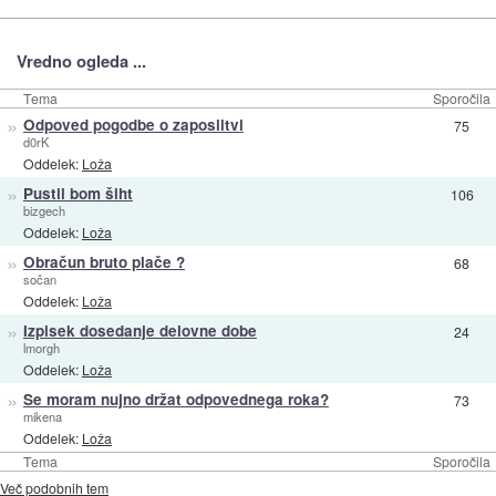
Vredno ogleda ...
Tema
Sporočila
»
Odpoved pogodbe o zaposlitvi
75
d0rK
Oddelek:
Loža
»
Pustil bom šiht
106
bizgech
Oddelek:
Loža
»
Obračun bruto plače ?
68
sočan
Oddelek:
Loža
»
Izpisek dosedanje delovne dobe
24
lmorgh
Oddelek:
Loža
»
Se moram nujno držat odpovednega roka?
73
mikena
Oddelek:
Loža
Tema
Sporočila
Več podobnih tem