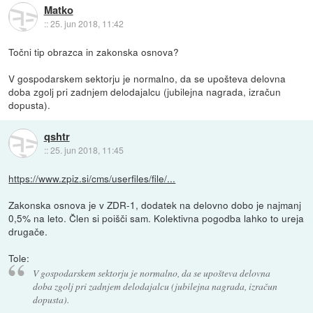
Matko
::
25. jun 2018, 11:42
Točni tip obrazca in zakonska osnova?
V gospodarskem sektorju je normalno, da se upošteva delovna
doba zgolj pri zadnjem delodajalcu (jubilejna nagrada, izračun
dopusta).
qshtr
::
25. jun 2018, 11:45
https://www.zpiz.si/cms/userfiles/file/...
Zakonska osnova je v ZDR-1, dodatek na delovno dobo je najmanj
0,5% na leto. Člen si poišči sam. Kolektivna pogodba lahko to ureja
drugače.
Tole:
V gospodarskem sektorju je normalno, da se upošteva delovna
doba zgolj pri zadnjem delodajalcu (jubilejna nagrada, izračun
dopusta).