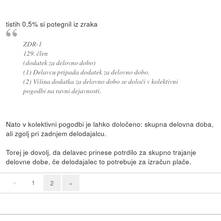
tistih 0,5% si potegnil iz zraka
ZDR-1
129. člen
(dodatek za delovno dobo)
(1) Delavcu pripada dodatek za delovno dobo.
(2) Višina dodatka za delovno dobo se določi v kolektivni
pogodbi na ravni dejavnosti.
Nato v kolektivni pogodbi je lahko določeno: skupna delovna doba,
ali zgolj pri zadnjem delodajalcu.
Torej je dovolj, da delavec prinese potrdilo za skupno trajanje
delovne dobe, če delodajalec to potrebuje za izračun plače.
«
1
2
»