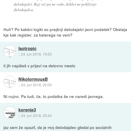
delodajalci. Kaj več pa ne vedo, dokler ne pokličejo
delodajalca.
Huh? Po kakšni logiki so prejšnji delodajalci javni podatek? Obstaja
kje kak register, za katerega ne vem?
Isotropic
::
24. jun 2018, 19:53
ti jih napišeš v prijavi na delovno mesto
NikolormousB
::
24. jun 2018, 20:05
Ni nujno. Pa tudi, če, to podatka še ne naredi javnega.
korenje3
::
24. jun 2018, 20:44
jaz sem že opazil, da je moj delodajalec gledal po socialnih