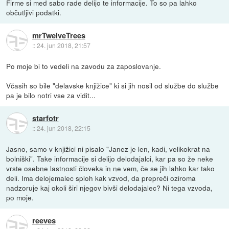
Firme si med sabo rade delijo te informacije. To so pa lahko
občutljivi podatki.
mrTwelveTrees
::
24. jun 2018, 21:57
Po moje bi to vedeli na zavodu za zaposlovanje.
Včasih so bile "delavske knjižice" ki si jih nosil od službe do službe
pa je bilo notri vse za vidit...
starfotr
::
24. jun 2018, 22:15
Jasno, samo v knjižici ni pisalo "Janez je len, kadi, velikokrat na
bolniški". Take informacije si delijo delodajalci, kar pa so že neke
vrste osebne lastnosti človeka in ne vem, če se jih lahko kar tako
deli. Ima delojemalec sploh kak vzvod, da prepreči oziroma
nadzoruje kaj okoli širi njegov bivši delodajalec? Ni tega vzvoda,
po moje.
reeves