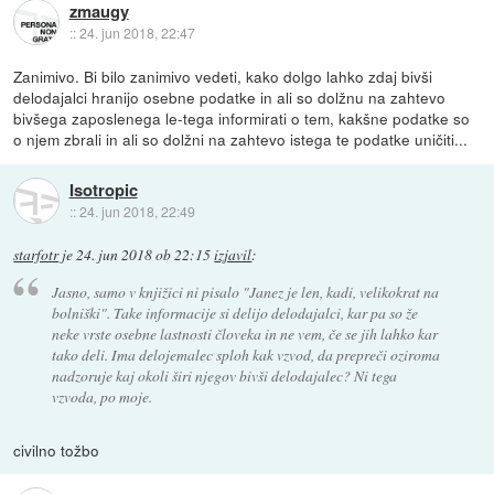
zmaugy
::
24. jun 2018, 22:47
Zanimivo. Bi bilo zanimivo vedeti, kako dolgo lahko zdaj bivši
delodajalci hranijo osebne podatke in ali so dolžnu na zahtevo
bivšega zaposlenega le-tega informirati o tem, kakšne podatke so
o njem zbrali in ali so dolžni na zahtevo istega te podatke uničiti...
Isotropic
::
24. jun 2018, 22:49
starfotr
je
24. jun 2018 ob 22:15
izjavil
:
Jasno, samo v knjižici ni pisalo "Janez je len, kadi, velikokrat na
bolniški". Take informacije si delijo delodajalci, kar pa so že
neke vrste osebne lastnosti človeka in ne vem, če se jih lahko kar
tako deli. Ima delojemalec sploh kak vzvod, da prepreči oziroma
nadzoruje kaj okoli širi njegov bivši delodajalec? Ni tega
vzvoda, po moje.
civilno tožbo