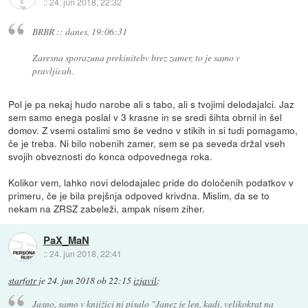
::
24. jun 2018, 22:32
BRBR :: danes, 19:06:31
Zaresna sporazuna prekinitebv brez zamer, to je samo v
pravljicah.
Pol je pa nekaj hudo narobe ali s tabo, ali s tvojimi delodajalci. Jaz
sem samo enega poslal v 3 krasne in se sredi šihta obrnil in šel
domov. Z vsemi ostalimi smo še vedno v stikih in si tudi pomagamo,
če je treba. Ni bilo nobenih zamer, sem se pa seveda držal vseh
svojih obveznosti do konca odpovednega roka.
Kolikor vem, lahko novi delodajalec pride do določenih podatkov v
primeru, če je bila prejšnja odpoved krivdna. Mislim, da se to
nekam na ZRSZ zabeleži, ampak nisem ziher.
PaX_MaN
::
24. jun 2018, 22:41
starfotr
je
24. jun 2018 ob 22:15
izjavil
:
Jasno, samo v knjižici ni pisalo "Janez je len, kadi, velikokrat na