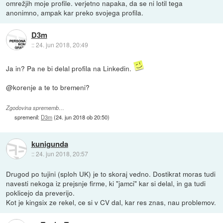
omrežjih moje profile. verjetno napaka, da se ni lotil tega
anonimno, ampak kar preko svojega profila.
D3m
::
24. jun 2018, 20:49
Ja in? Pa ne bi delal profila na Linkedin.
@korenje a te to bremeni?
Zgodovina sprememb…
spremenil:
D3m
(
24. jun 2018 ob 20:50
)
kunigunda
::
24. jun 2018, 20:57
Drugod po tujini (sploh UK) je to skoraj vedno. Dostikrat moras tudi
navesti nekoga iz prejsnje firme, ki "jamci" kar si delal, in ga tudi
poklicejo da preverijo.
Kot je kingsix ze rekel, ce si v CV dal, kar res znas, nau problemov.