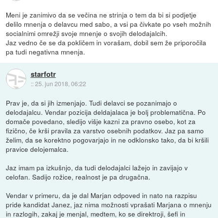
Meni je zanimivo da se večina ne strinja o tem da bi si podjetje
delilo mnenja o delavcu med sabo, a vsi pa čivkate po vseh možnih
socialnimi omrežji svoje mnenje o svojih delodajalcih.
Jaz vedno če se da pokličem in vorašam, dobil sem že priporočila
pa tudi negativna mnenja.
starfotr
::
25. jun 2018, 06:22
Prav je, da si jih izmenjajo. Tudi delavci se pozanimajo o
delodajalcu. Vendar pozicija deldajalaca je bolj problematična. Po
domače povedano, sledijo višje kazni za pravno osebo, kot za
fizično, če krši pravila za varstvo osebnih podatkov. Jaz pa samo
želim, da se korektno pogovarjajo in ne odklonsko tako, da bi kršili
pravice delojemalca.
Jaz imam pa izkušnjo, da tudi delodajalci lažejo in zavijajo v
celofan. Sadijo rožice, realnost je pa drugačna.
Vendar v primeru, da je dal Marjan odpoved in nato na razpisu
pride kandidat Janez, jaz nima možnosti vprašati Marjana o mnenju
in razlogih, zakaj je menjal, medtem, ko se direktroji, šefi in