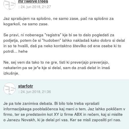
mrTwelveTrees
::
24. jun 2018, 21:27
Jaz sprašujem na splošno, ne samo zase, pač na splošno za
kogarkoli, ne samo zase.
Se pravi, ni nobenega "registra" kje bi se to dalo pogledati za
podjetja, potem če si "hudoben" lahko nakladaš kako dobro si delal
in so te hvalili, daš pa neko kontaktno številko od ene osebe ki to
potrdi... hehe
Ne, sej vem da tako to ne gre, tisti ki preverjajo preverjajo,
nekaterim pa se je*e kje si delal, sam da znaš delat in imaš
izkušnje.
starfotr
::
24. jun 2018, 21:36
Je pa tole zanimiva debata. Bi bilo tole treba vprašati
informacijskega pooblaščenca kaj meni o tem. Jaz lahko pokličem v
firmo, ter se predstavim kot XY iz firme ABX in rečem, kaj si mislite
o Janezu Novakh, ki je delal pri vas. Ker se misli zaposliti pri nas.