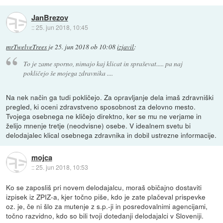
JanBrezov
::
25. jun 2018, 10:45
mrTwelveTrees
je
25. jun 2018 ob 10:08
izjavil
:
To je zame sporno, nimajo kaj klicat in spraševat..... pa naj
pokličejo še mojega zdravnika ....
Na nek način ga tudi pokličejo. Za opravljanje dela imaš zdravniški
pregled, ki oceni zdravstveno sposobnost za delovno mesto.
Tvojega osebnega ne kličejo direktno, ker se mu ne verjame in
želijo mnenje tretje (neodvisne) osebe. V idealnem svetu bi
delodajalec klical osebnega zdravnika in dobil ustrezne informacije.
mojca
::
25. jun 2018, 10:53
Ko se zaposliš pri novem delodajalcu, moraš običajno dostaviti
izpisek iz ZPIZ-a, kjer točno piše, kdo je zate plačeval prispevke
oz. je, če ni šlo za mutenje z s.p.-ji in posredovalnimi agencijami,
točno razvidno, kdo so bili tvoji dotedanji delodajalci v Sloveniji.