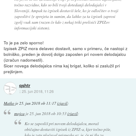
točno razvidno, kdo so bili tvoji dotedanji delodajalci v
Sloveniji. Ampak ta izpisek dostaviš šele, ko je odločitev o tvoji
zaposlitvi že sprejeta in sumim, da lahko za ta izpisek zaprosi
zgolj vsak sam (razen če kdo z nekaj triki prelisiči ZPIZov
informacijski sistem).
To je pa zelo sporno!
Izpisek ZPIZ mora delavec dostavit, samo v primeru, če nastopi z
bolniško, preden je dovolj dolgo zaposlen pri novem delodajalcu
(izračun nadomestil).
Sicer novega delodajalca nima kaj brigat, koliko si zaslužil pri
prejšnjem.
qshtr
::
25. jun 2018, 11:26
Matko
je
25. jun 2018 ob 11:17
izjavil
:
mojca
je
25. jun 2018 ob 10:53
izjavil
:
Ko se zaposliš pri novem delodajalcu, moraš
običajno dostaviti izpisek iz ZPIZ-a, kjer točno piše,
kdo je zate plačeval prispevke oz. je, če ni šlo za