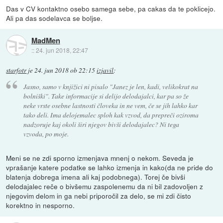
Das v CV kontaktno osebo samega sebe, pa cakas da te poklicejo.
Ali pa das sodelavca se boljse.
MadMen
::
24. jun 2018, 22:47
starfotr
je
24. jun 2018 ob 22:15
izjavil
:
Jasno, samo v knjižici ni pisalo "Janez je len, kadi, velikokrat na
bolniški". Take informacije si delijo delodajalci, kar pa so že
neke vrste osebne lastnosti človeka in ne vem, če se jih lahko kar
tako deli. Ima delojemalec sploh kak vzvod, da prepreči oziroma
nadzoruje kaj okoli širi njegov bivši delodajalec? Ni tega
vzvoda, po moje.
Meni se ne zdi sporno izmenjava mnenj o nekom. Seveda je
vprašanje katere podatke se lahko izmenja in kako(da ne pride do
blatenja dobrega imena ali kaj podobnega). Torej če bivši
delodajalec reče o bivšemu zaspolenemu da ni bil zadovoljen z
njegovim delom in ga nebi priporočil za delo, se mi zdi čisto
korektno in nesporno.