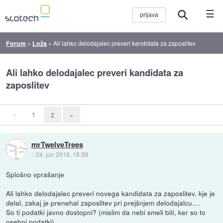
☰
Forum
»
Loža
»
Ali lahko delodajalec preveri kandidata za zaposlitev
Ali lahko delodajalec preveri kandidata za
zaposlitev
«
1
2
»
mrTwelveTrees
::
24. jun 2018, 18:39
Splošno vprašanje
Ali lahko delodajalec preveri novega kandidata za zaposlitev, kje je
delal, zakaj je prenehal zaposlitev pri prejšnjem delodajalcu....
So ti podatki javno dostopni? (mislim da nebi smeli biti, ker so to
osebni podatki)