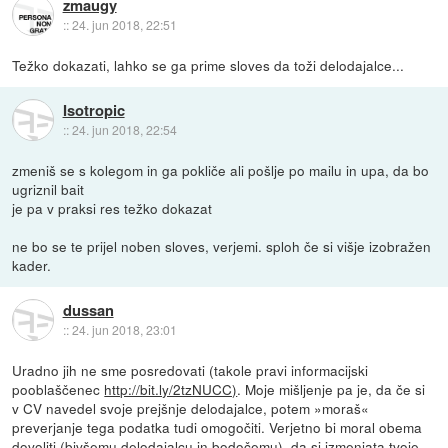
zmaugy
::
24. jun 2018, 22:51
Težko dokazati, lahko se ga prime sloves da toži delodajalce...
Isotropic
::
24. jun 2018, 22:54
zmeniš se s kolegom in ga pokliče ali pošlje po mailu in upa, da bo
ugriznil bait
je pa v praksi res težko dokazat
ne bo se te prijel noben sloves, verjemi. sploh če si višje izobražen
kader.
dussan
::
24. jun 2018, 23:01
Uradno jih ne sme posredovati (takole pravi informacijski
pooblaščenec
http://bit.ly/2tzNUCC)
. Moje mišljenje pa je, da če si
v CV navedel svoje prejšnje delodajalce, potem »moraš«
preverjanje tega podatka tudi omogočiti. Verjetno bi moral obema
dovoliti (bivšemu delodajalcu in bodočemu), da si izmenjata tvoje