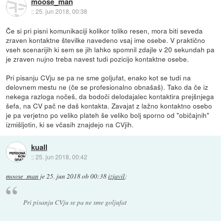
moose_man
::
25. jun 2018, 00:38
Če si pri pisni komunikaciji kolikor toliko resen, mora biti seveda
zraven kontaktne številke navedeno vsaj ime osebe. V praktično
vseh scenarijih ki sem se jih lahko spomnil zdajle v 20 sekundah pa
je zraven nujno treba navest tudi pozicijo kontaktne osebe.
Pri pisanju CVju se pa ne sme goljufat, enako kot se tudi na
delovnem mestu ne (če se profesionalno obnašaš). Tako da če iz
nekega razloga nočeš, da bodoči delodajalec kontaktira prejšnjega
šefa, na CV pač ne daš kontakta. Zavajat z lažno kontaktno osebo
je pa verjetno po veliko plateh še veliko bolj sporno od "običajnih"
izmišljotin, ki se včasih znajdejo na CVjih.
kuall
::
25. jun 2018, 00:42
moose_man
je
25. jun 2018 ob 00:38
izjavil
:
Pri pisanju CVju se pa ne sme goljufat