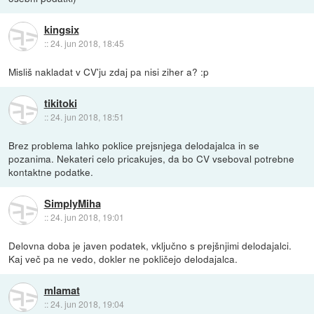
kingsix
::
24. jun 2018, 18:45
Misliš nakladat v CV'ju zdaj pa nisi ziher a? :p
tikitoki
::
24. jun 2018, 18:51
Brez problema lahko poklice prejsnjega delodajalca in se
pozanima. Nekateri celo pricakujes, da bo CV vseboval potrebne
kontaktne podatke.
SimplyMiha
::
24. jun 2018, 19:01
Delovna doba je javen podatek, vključno s prejšnjimi delodajalci.
Kaj več pa ne vedo, dokler ne pokličejo delodajalca.
mlamat
::
24. jun 2018, 19:04