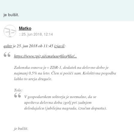
je bulšit.
Matko
::
25. jun 2018, 12:14
qshtr
je
25. jun 2018 ob 11:45
izjavil
:
https://www.zpiz.si/cms/userfiles/file/...
Zakonska osnova je v ZDR-1, dodatek na delovno dobo je
najmanj 0,5% na leto. Člen si poišči sam. Kolektivna pogodba
lahko to ureja drugače.
Tole:
V gospodarskem sektorju je normalno, da se
upošteva delovna doba zgolj pri zadnjem
delodajalcu (jubilejna nagrada, izračun dopusta).
je bulšit.