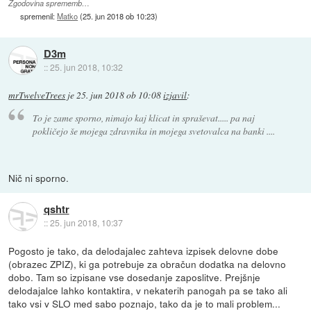
Zgodovina sprememb…
spremenil:
Matko
(
25. jun 2018 ob 10:23
)
D3m
::
25. jun 2018, 10:32
mrTwelveTrees
je
25. jun 2018 ob 10:08
izjavil
:
To je zame sporno, nimajo kaj klicat in spraševat..... pa naj
pokličejo še mojega zdravnika in mojega svetovalca na banki ....
Nič ni sporno.
qshtr
::
25. jun 2018, 10:37
Pogosto je tako, da delodajalec zahteva izpisek delovne dobe
(obrazec ZPIZ), ki ga potrebuje za obračun dodatka na delovno
dobo. Tam so izpisane vse dosedanje zaposlitve. Prejšnje
delodajalce lahko kontaktira, v nekaterih panogah pa se tako ali
tako vsi v SLO med sabo poznajo, tako da je to mali problem...