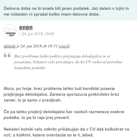
Delovna doba ne bi smela biti javen podatek. Jaz delam v tujini in
me nobeden ni vprašal koliko imam delovne dobe.
BRBR
::
24. jun 2018, 19:06
tikitoki
je
24. jun 2018 ob 18:51
izjavil
:
Brez problema lahko poklice prejsnjega delodajalca in se
pozanima. Nekateri celo pricakujes, da bo CV vseboval potrebne
kontaktne podatke.
Alora, po tvoje, brez problema lahko tudi kandidat poserje
prejšnjega delodajalca. Zaresna sporazuna prekinitebv brez
zamer, to je samo v pravljicah.
Če pa lahko prejšnji delodajalce kar naokoli razmetava osebne
podatke, to pa bi raje prej preveril.
Nekateri bolniki celo odkrito pričakujejo da v CV daš kolikokrat na
noč, s kolikimi, katere orientacije so le ti, jebeš.