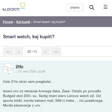
☰
Forum
»
Kaj kupiti
»
Smart watch, kaj kupiti?
Smart watch, kaj kupiti?
22
/ 25
««
«
»
»»
2f4u
::
13. mar 2024, 22:48
Celo 21to stran sem pregledal...
Iscem uro za merjenje krvnega tlaka. Zase. Ostalo po ponudbi.
Budged okol 200+ eu. Sedaj imam staro Lenovo watch e2. Od
sporta bicikl, morda kaksen mail, SIM ni treba ... nic posebnega.
Morda placevanje z uro.