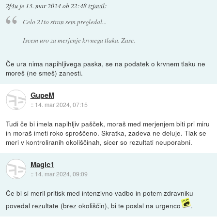
2f4u
je
13. mar 2024 ob 22:48
izjavil
:
Celo 21to stran sem pregledal...
Iscem uro za merjenje krvnega tlaka. Zase.
Če ura nima napihljivega paska, se na podatek o krvnem tlaku ne
moreš (ne smeš) zanesti.
GupeM
::
14. mar 2024, 07:15
Tudi če bi imela napihljiv pašček, moraš med merjenjem biti pri miru
in moraš imeti roko sproščeno. Skratka, zadeva ne deluje. Tlak se
meri v kontroliranih okoliščinah, sicer so rezultati neuporabni.
Magic1
::
14. mar 2024, 09:09
Če bi si meril pritisk med intenzivno vadbo in potem zdravniku
povedal rezultate (brez okoliščin), bi te poslal na urgenco
.