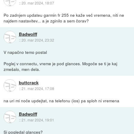
::
20. mar 2024, 18:07
Po zadnjem updateu garmin fr 255 ne kaže več vremena, niti ne
najdem nastavitev... a je zginilo a sem čorav?
Badwolff
::
20. mar 2024, 23:32
V napačno temo postal
Poglej v connectu, vreme je pod glances. Mogoče se ti je kaj
zmešalo, men dela.
buttcrack
::
21. mar 2024, 17:08
na uri mi noče updejtat, na telefonu (ios) pa sploh ni vremena
Badwolff
::
21. mar 2024, 19:01
Si pogledal glances?