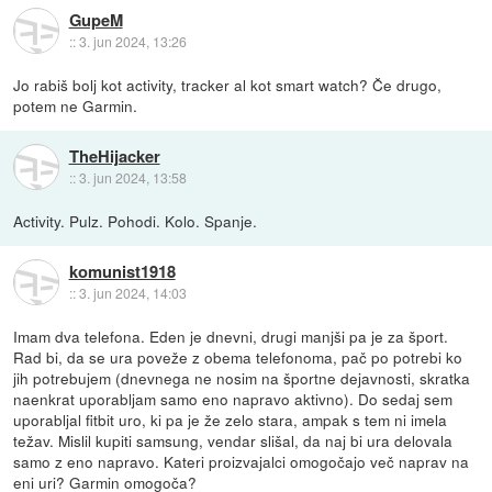
GupeM
::
3. jun 2024, 13:26
Jo rabiš bolj kot activity, tracker al kot smart watch? Če drugo,
potem ne Garmin.
TheHijacker
::
3. jun 2024, 13:58
Activity. Pulz. Pohodi. Kolo. Spanje.
komunist1918
::
3. jun 2024, 14:03
Imam dva telefona. Eden je dnevni, drugi manjši pa je za šport.
Rad bi, da se ura poveže z obema telefonoma, pač po potrebi ko
jih potrebujem (dnevnega ne nosim na športne dejavnosti, skratka
naenkrat uporabljam samo eno napravo aktivno). Do sedaj sem
uporabljal fitbit uro, ki pa je že zelo stara, ampak s tem ni imela
težav. Mislil kupiti samsung, vendar slišal, da naj bi ura delovala
samo z eno napravo. Kateri proizvajalci omogočajo več naprav na
eni uri? Garmin omogoča?