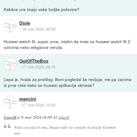
Kakšne ure imajo vaše boljše polovice?
Djole
::
16. mar 2024, 22:58
Huawei watch fit, super urca, mislim da imas ze huawei watch fit 2
oziroma neko elegance verzijo.
OutOfTheBox
::
17. mar 2024, 09:16
Lepa je, hvala za predlog. Bom pogledal še revijuje, me pa zanima
iz prve roke kako se huawei aplikacija obnese?
mancini
::
17. mar 2024, 10:33
GupeM
je
9. mar 2024 ob 09:42
izjavil
:
Fenix seveda to ima. Imajo tudi vse cenejše in dražje Garmin
ure.