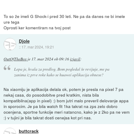
To so že imeli G Shock-i pred 30 leti. Ne pa da danes ne bi imele
ure tega
Oprosti ker komentiram na tvoj post
Djole
::
17. mar 2024, 19:21
OutOfTheBox
je
17. mar 2024 ob 09:16
izjavil
:
Lepa je, hvala za predlog. Bom pogledal še revijuje, me pa
zanima iz prve roke kako se huawei aplikacija obnese?
Na xiaomiju je aplikacija delala ok, potem je presla na pixel 7 pa
nekaj casa, do posodobitve pred kratkim, nista bila
kompatibilna(app in pixel) :) bom jutri malo preveril delovanje appa
in sporocim. Je pa bila watch fit 1ka takrat na zps zelo dobro
ocenjena, sportne funkcije meri natancno, kako je z 2ko pa ne vem
:) v tujini je bila takrat dosti cenejsa kot pri nas.
buttcrack