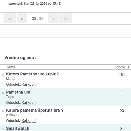
spremenil:
Ijus
(
26. jul 2024 ob 15:18
)
22
/ 25
««
«
»
»»
Vredno ogleda ...
Tema
Sporočila
»
Katero Pametno uro kupiti?
151
Mare2
Oddelek:
Kaj kupiti
»
Pametna ura
11
Toxic
Oddelek:
Kaj kupiti
»
Katera pametna športna ura ?
23
janko771
Oddelek:
Kaj kupiti
»
Smartwatch
21