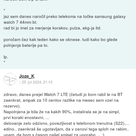
"
jaz sem danes naročil preko telekoma na točke samsung galaxy
watch 7 44mm bt.
rad bi jo imel za merjenje korakov, pulza, ekg-ja itd.
poročam čez kak teden kako se obnese. tudi kako bo glede
polnjenja baterije pa to.
lp.
"
Joze_K
::
25. jul 2024, 21:10
zdravo, danes prejel Watch 7 LTE (četudi jo bom rabil le na BT
zaenkrat, ampak za 10 centov razlike na mesec sem vzel na
rezervo).
Napolnjena je bila že na kakih 90%, instalirala se je na simpl,
prvi koraki enostavni, ...
delovanje zelo odzivno, povezljivost s telefonom trenutna (S22),...
edino.. zaenkraš še ugotavljam, da v osnovi tega sploh ne rabim..
upam, da bom s časom našel smisel za uporabo ... :)