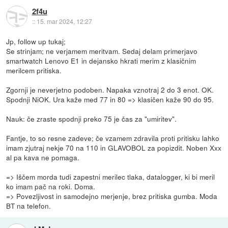
2f4u
::
15. mar 2024, 12:27
Jp, follow up tukaj;
Se strinjam; ne verjamem meritvam. Sedaj delam primerjavo
smartwatch Lenovo E1 in dejansko hkrati merim z klasičnim
merilcem pritiska.
Zgornji je neverjetno podoben. Napaka vznotraj 2 do 3 enot. OK.
Spodnji NiOK. Ura kaže med 77 in 80 => klasičen kaže 90 do 95.
Nauk: če zraste spodnji preko 75 je čas za "umiritev".
Fantje, to so resne zadeve; če vzamem zdravila proti pritisku lahko
imam zjutraj nekje 70 na 110 in GLAVOBOL za popizdit. Noben Xxx
al pa kava ne pomaga.
=> Iščem morda tudi zapestni merilec tlaka, datalogger, ki bi meril
ko imam pač na roki. Doma.
=> Povezljivost in samodejno merjenje, brez pritiska gumba. Moda
BT na telefon.