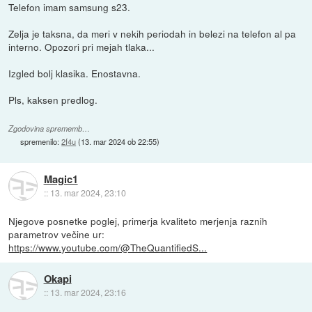
Telefon imam samsung s23.
Zelja je taksna, da meri v nekih periodah in belezi na telefon al pa
interno. Opozori pri mejah tlaka...
Izgled bolj klasika. Enostavna.
Pls, kaksen predlog.
Zgodovina sprememb…
spremenilo:
2f4u
(
13. mar 2024 ob 22:55
)
Magic1
::
13. mar 2024, 23:10
Njegove posnetke poglej, primerja kvaliteto merjenja raznih
parametrov večine ur:
https://www.youtube.com/@TheQuantifiedS...
Okapi
::
13. mar 2024, 23:16