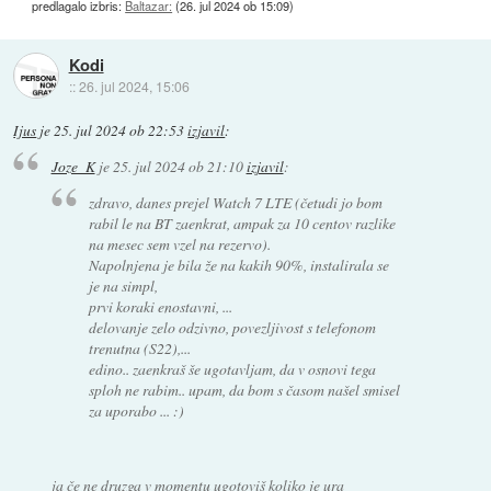
predlagalo izbris:
Baltazar:
(
26. jul 2024 ob 15:09
)
Kodi
::
26. jul 2024, 15:06
Ijus
je
25. jul 2024 ob 22:53
izjavil
:
Joze_K
je
25. jul 2024 ob 21:10
izjavil
:
zdravo, danes prejel Watch 7 LTE (četudi jo bom
rabil le na BT zaenkrat, ampak za 10 centov razlike
na mesec sem vzel na rezervo).
Napolnjena je bila že na kakih 90%, instalirala se
je na simpl,
prvi koraki enostavni, ...
delovanje zelo odzivno, povezljivost s telefonom
trenutna (S22),...
edino.. zaenkraš še ugotavljam, da v osnovi tega
sploh ne rabim.. upam, da bom s časom našel smisel
za uporabo ... :)
ja če ne druzga v momentu ugotoviš koliko je ura