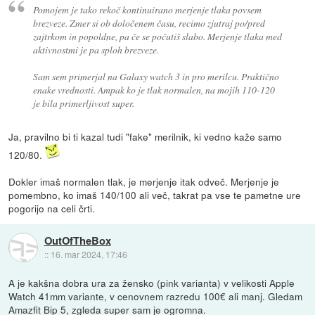
Pomojem je tako rekoč kontinuirano merjenje tlaka povsem
brezveze. Zmer si ob določenem času, recimo zjutraj po/pred
zajtrkom in popoldne, pa če se počutiš slabo. Merjenje tlaka med
aktivnostmi je pa sploh brezveze.
Sam sem primerjal na Galaxy watch 3 in pro merilcu. Praktično
enake vrednosti. Ampak ko je tlak normalen, na mojih 110-120
je bila primerljivost super.
Ja, pravilno bi ti kazal tudi "fake" merilnik, ki vedno kaže samo
120/80.
Dokler imaš normalen tlak, je merjenje itak odveč. Merjenje je
pomembno, ko imaš 140/100 ali več, takrat pa vse te pametne ure
pogorijo na celi črti.
OutOfTheBox
::
16. mar 2024, 17:46
A je kakšna dobra ura za žensko (pink varianta) v velikosti Apple
Watch 41mm variante, v cenovnem razredu 100€ ali manj. Gledam
Amazfit Bip 5, zgleda super sam je ogromna.