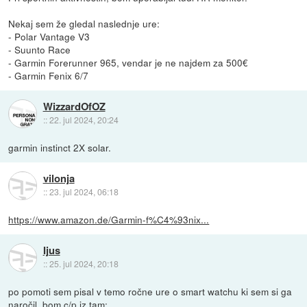
Nekaj sem že gledal naslednje ure:
- Polar Vantage V3
- Suunto Race
- Garmin Forerunner 965, vendar je ne najdem za 500€
- Garmin Fenix 6/7
WizzardOfOZ
::
22. jul 2024, 20:24
garmin instinct 2X solar.
vilonja
::
23. jul 2024, 06:18
https://www.amazon.de/Garmin-f%C4%93nix...
Ijus
::
25. jul 2024, 20:18
po pomoti sem pisal v temo ročne ure o smart watchu ki sem si ga
naročil. bom c/p iz tam: