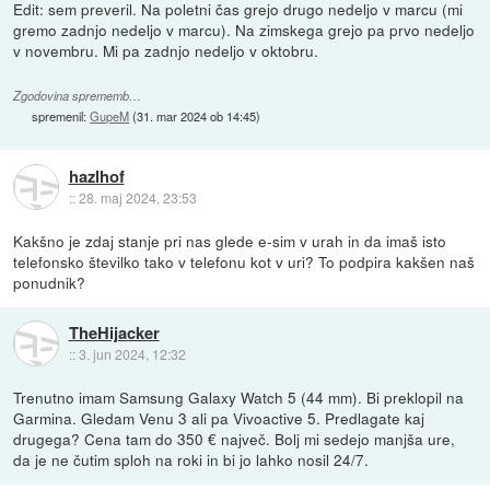
Edit: sem preveril. Na poletni čas grejo drugo nedeljo v marcu (mi
gremo zadnjo nedeljo v marcu). Na zimskega grejo pa prvo nedeljo
v novembru. Mi pa zadnjo nedeljo v oktobru.
Zgodovina sprememb…
spremenil:
GupeM
(
31. mar 2024 ob 14:45
)
hazlhof
::
28. maj 2024, 23:53
Kakšno je zdaj stanje pri nas glede e-sim v urah in da imaš isto
telefonsko številko tako v telefonu kot v uri? To podpira kakšen naš
ponudnik?
TheHijacker
::
3. jun 2024, 12:32
Trenutno imam Samsung Galaxy Watch 5 (44 mm). Bi preklopil na
Garmina. Gledam Venu 3 ali pa Vivoactive 5. Predlagate kaj
drugega? Cena tam do 350 € največ. Bolj mi sedejo manjša ure,
da je ne čutim sploh na roki in bi jo lahko nosil 24/7.