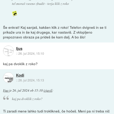
tel moraš vseeno zbudit - terja klik z roko
Še enkrat! Kaj sanjaš, kakšen klik z roko! Telefon dvigneš in se ti
prikaže ura in še kaj drugega, kar nastaviš. Z vklopljeno
prepoznavo obraza pa prideš še kam dalj. A bo šlo!
Ijus
::
26. jul 2024, 15:10
kaj pa dvoklik z roko?
Kodi
::
26. jul 2024, 15:13
Ijus
je
26. jul 2024 ob 15:10
izjavil
:
kaj pa dvoklik z roko?
Ti zaradi mene lahko tudi troklikneš, če hočeš. Meni pa ni treba nič