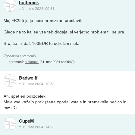
buttcrack
::
31. mar 2024, 09:31
Moj FR255 jo je nesinhroniziran prestavil.
Glede na to kaj se vse teb dogaja, si verjetno problem ti, ne ura.
Btw, če mi daš 100EUR te odrešim muk.
Zgodovina sprememb…
spremenil:
buttcrack
(
31. mar 2024 ob 09:32
)
Badwolff
::
31. mar 2024, 10:58
Ah, spet en polizdelek.
Moje vse kažejo prav (žena zgodaj vstala in premaknila pečico in
mw :D)
GupeM
::
31. mar 2024, 14:23