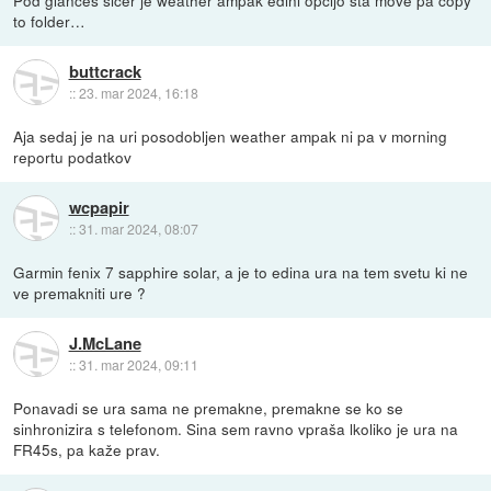
Pod glances sicer je weather ampak edini opcijo sta move pa copy
to folder…
buttcrack
::
23. mar 2024, 16:18
Aja sedaj je na uri posodobljen weather ampak ni pa v morning
reportu podatkov
wcpapir
::
31. mar 2024, 08:07
Garmin fenix 7 sapphire solar, a je to edina ura na tem svetu ki ne
ve premakniti ure ?
J.McLane
::
31. mar 2024, 09:11
Ponavadi se ura sama ne premakne, premakne se ko se
sinhronizira s telefonom. Sina sem ravno vpraša lkoliko je ura na
FR45s, pa kaže prav.