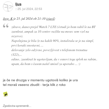
Ijus
::
25. jul 2024, 22:53
Joze_K
je
25. jul 2024 ob 21:10
izjavil
:
zdravo, danes prejel Watch 7 LTE (četudi jo bom rabil le na BT
zaenkrat, ampak za 10 centov razlike na mesec sem vzel na
rezervo).
Napolnjena je bila že na kakih 90%, instalirala se je na simpl,
prvi koraki enostavni, ...
delovanje zelo odzivno, povezljivost s telefonom trenutna
(S22),...
edino.. zaenkraš še ugotavljam, da v osnovi tega sploh ne rabim..
upam, da bom s časom našel smisel za uporabo ... :)
ja če ne druzga v momentu ugotoviš koliko je ura
tel moraš vseeno zbudit - terja klik z roko
Zgodovina sprememb…