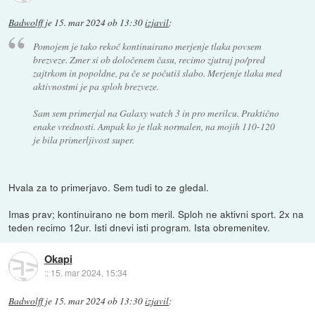
Badwolff
je
15. mar 2024 ob 13:30
izjavil
:
Pomojem je tako rekoč kontinuirano merjenje tlaka povsem
brezveze. Zmer si ob določenem času, recimo zjutraj po/pred
zajtrkom in popoldne, pa če se počutiš slabo. Merjenje tlaka med
aktivnostmi je pa sploh brezveze.
Sam sem primerjal na Galaxy watch 3 in pro merilcu. Praktično
enake vrednosti. Ampak ko je tlak normalen, na mojih 110-120
je bila primerljivost super.
Hvala za to primerjavo. Sem tudi to ze gledal.
Imas prav; kontinuirano ne bom meril. Sploh ne aktivni sport. 2x na
teden recimo 12ur. Isti dnevi isti program. Ista obremenitev.
Okapi
::
15. mar 2024, 15:34
Badwolff
je
15. mar 2024 ob 13:30
izjavil
: