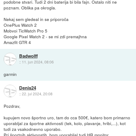
podobne stvari. Tudi 2 dni baterija bi bila fajn. Ostalo niti ne
poznam. Oblika pa okrogla.
Nekaj sem gledeal in se priporoča
OnePlus Watch 2
Mobvoi TicWatch Pro 5
Google Pixel Watch 2 - se mi zdi premajhna
Amazfit GTR 4
Badwolff
::
11. jun 2024, 08:06
garmin
Denis24
::
22. jul 2024, 20:08
Pozdrav,
kupujem novo športno uro, tam do cca 500€, katero bom primarno
uporabljal za športne aktivnosti (tek, kolo, plavanje, hribi,...), kot
tudi za vsakodnevno uporabo.
Pri športnih aktivnostih, bom uporabljal tudi HR monitor.