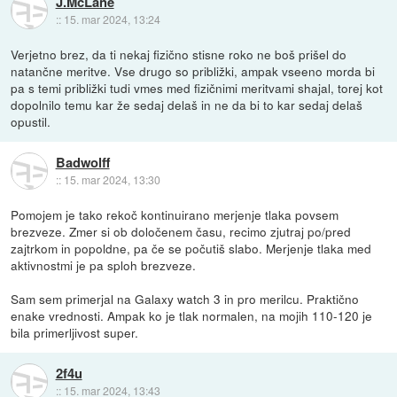
J.McLane
::
15. mar 2024, 13:24
Verjetno brez, da ti nekaj fizično stisne roko ne boš prišel do
natančne meritve. Vse drugo so približki, ampak vseeno morda bi
pa s temi približki tudi vmes med fizičnimi meritvami shajal, torej kot
dopolnilo temu kar že sedaj delaš in ne da bi to kar sedaj delaš
opustil.
Badwolff
::
15. mar 2024, 13:30
Pomojem je tako rekoč kontinuirano merjenje tlaka povsem
brezveze. Zmer si ob določenem času, recimo zjutraj po/pred
zajtrkom in popoldne, pa če se počutiš slabo. Merjenje tlaka med
aktivnostmi je pa sploh brezveze.
Sam sem primerjal na Galaxy watch 3 in pro merilcu. Praktično
enake vrednosti. Ampak ko je tlak normalen, na mojih 110-120 je
bila primerljivost super.
2f4u
::
15. mar 2024, 13:43