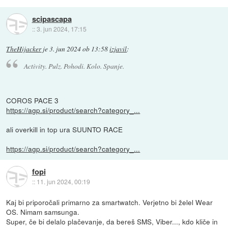
scipascapa
::
3. jun 2024, 17:15
TheHijacker
je
3. jun 2024 ob 13:58
izjavil
:
Activity. Pulz. Pohodi. Kolo. Spanje.
COROS PACE 3
https://agp.si/product/search?category_...
ali overkill in top ura SUUNTO RACE
https://agp.si/product/search?category_...
fopi
::
11. jun 2024, 00:19
Kaj bi priporočali primarno za smartwatch. Verjetno bi želel Wear
OS. Nimam samsunga.
Super, če bi delalo plačevanje, da bereš SMS, Viber..., kdo kliče in