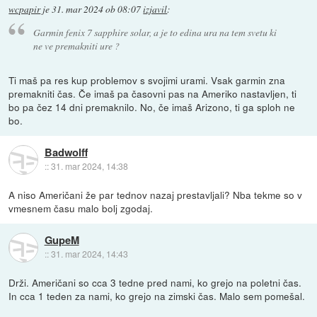
wcpapir
je
31. mar 2024 ob 08:07
izjavil
:
Garmin fenix 7 sapphire solar, a je to edina ura na tem svetu ki
ne ve premakniti ure ?
Ti maš pa res kup problemov s svojimi urami. Vsak garmin zna
premakniti čas. Če imaš pa časovni pas na Ameriko nastavljen, ti
bo pa čez 14 dni premaknilo. No, če imaš Arizono, ti ga sploh ne
bo.
Badwolff
::
31. mar 2024, 14:38
A niso Američani že par tednov nazaj prestavljali? Nba tekme so v
vmesnem času malo bolj zgodaj.
GupeM
::
31. mar 2024, 14:43
Drži. Američani so cca 3 tedne pred nami, ko grejo na poletni čas.
In cca 1 teden za nami, ko grejo na zimski čas. Malo sem pomešal.