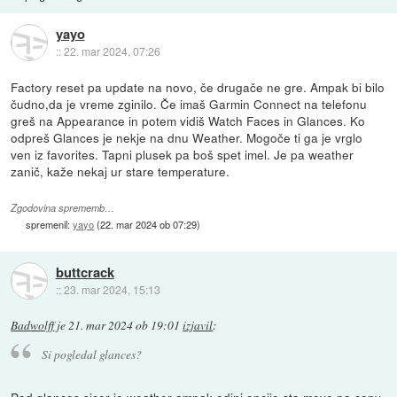
yayo
::
22. mar 2024, 07:26
Factory reset pa update na novo, če drugače ne gre. Ampak bi bilo
čudno,da je vreme zginilo. Če imaš Garmin Connect na telefonu
greš na Appearance in potem vidiš Watch Faces in Glances. Ko
odpreš Glances je nekje na dnu Weather. Mogoče ti ga je vrglo
ven iz favorites. Tapni plusek pa boš spet imel. Je pa weather
zanič, kaže nekaj ur stare temperature.
Zgodovina sprememb…
spremenil:
yayo
(
22. mar 2024 ob 07:29
)
buttcrack
::
23. mar 2024, 15:13
Badwolff
je
21. mar 2024 ob 19:01
izjavil
:
Si pogledal glances?