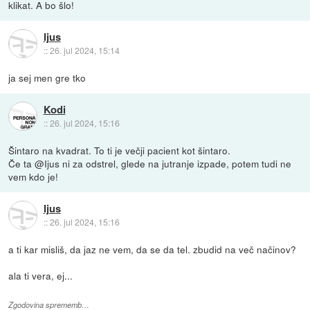
klikat. A bo šlo!
Ijus
::
26. jul 2024, 15:14
ja sej men gre tko
Kodi
::
26. jul 2024, 15:16
Šintaro na kvadrat. To ti je večji pacient kot šintaro.
Če ta @Ijus ni za odstrel, glede na jutranje izpade, potem tudi ne
vem kdo je!
Ijus
::
26. jul 2024, 15:16
a ti kar misliš, da jaz ne vem, da se da tel. zbudid na več načinov?
ala ti vera, ej...
Zgodovina sprememb…