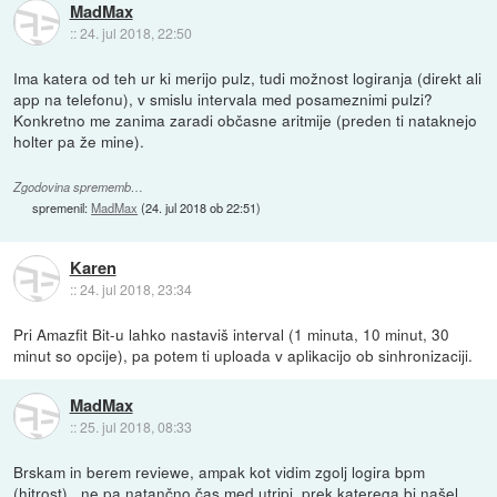
MadMax
::
24. jul 2018, 22:50
Ima katera od teh ur ki merijo pulz, tudi možnost logiranja (direkt ali
app na telefonu), v smislu intervala med posameznimi pulzi?
Konkretno me zanima zaradi občasne aritmije (preden ti nataknejo
holter pa že mine).
Zgodovina sprememb…
spremenil:
MadMax
(
24. jul 2018 ob 22:51
)
Karen
::
24. jul 2018, 23:34
Pri Amazfit Bit-u lahko nastaviš interval (1 minuta, 10 minut, 30
minut so opcije), pa potem ti uploada v aplikacijo ob sinhronizaciji.
MadMax
::
25. jul 2018, 08:33
Brskam in berem reviewe, ampak kot vidim zgolj logira bpm
(hitrost) , ne pa natančno čas med utripi, prek katerega bi našel