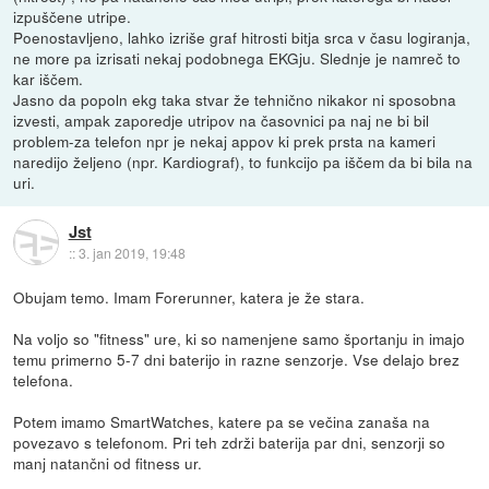
izpuščene utripe.
Poenostavljeno, lahko izriše graf hitrosti bitja srca v času logiranja,
ne more pa izrisati nekaj podobnega EKGju. Slednje je namreč to
kar iščem.
Jasno da popoln ekg taka stvar že tehnično nikakor ni sposobna
izvesti, ampak zaporedje utripov na časovnici pa naj ne bi bil
problem-za telefon npr je nekaj appov ki prek prsta na kameri
naredijo željeno (npr. Kardiograf), to funkcijo pa iščem da bi bila na
uri.
Jst
::
3. jan 2019, 19:48
Obujam temo. Imam Forerunner, katera je že stara.
Na voljo so "fitness" ure, ki so namenjene samo športanju in imajo
temu primerno 5-7 dni baterijo in razne senzorje. Vse delajo brez
telefona.
Potem imamo SmartWatches, katere pa se večina zanaša na
povezavo s telefonom. Pri teh zdrži baterija par dni, senzorji so
manj natančni od fitness ur.