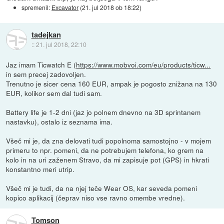
spremenil:
Excavator
(
21. jul 2018 ob 18:22
)
tadejkan
::
21. jul 2018, 22:10
Jaz imam Ticwatch E (
https://www.mobvoi.com/eu/products/ticw...
in sem precej zadovoljen.
Trenutno je sicer cena 160 EUR, ampak je pogosto znižana na 130
EUR, kolikor sem dal tudi sam.
Battery life je 1-2 dni (jaz jo polnem dnevno na 3D sprintanem
nastavku), ostalo iz seznama ima.
Všeč mi je, da zna delovati tudi popolnoma samostojno - v mojem
primeru to npr. pomeni, da ne potrebujem telefona, ko grem na
kolo in na uri zaženem Stravo, da mi zapisuje pot (GPS) in hkrati
konstantno meri utrip.
Všeč mi je tudi, da na njej teče Wear OS, kar seveda pomeni
kopico aplikacij (čeprav niso vse ravno omembe vredne).
Tomson