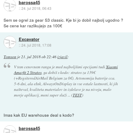
barossa45
::
24. jul 2018, 06:43
Sem se ogrel za gear S3 classic. Kje bi jo dobil najbolj ugodno ?
Se cene kar razlikujejo za 100€
Excavator
::
24. jul 2018, 17:08
Tomson
je
21. jul 2018 ob 22:46
izjavil
:
V tem cenovnem rangu je med najboljšimi opcijami tudi
Xiaomi
Amazfit 2 Stratos
, ga dobiš s kodo: stratos za 139€
(+RegsiteredAirMail Belgium za 0€). Avtonomija baterije cca.
5-6 dni, ala eInk, AlwaysOnDisplay in vse ostale lastnosti, ki jih
naštevaš, kvaliteta materialov in izdelave je na nivoju, malo
morje aplikacij, meni super služi ... (
TEST
)
Imas kak EU warehouse deal s kodo?
barossa45