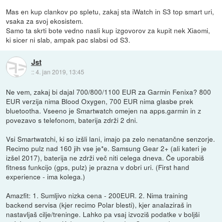
Mas en kup clankov po spletu, zakaj sta iWatch in S3 top smart uri,
vsaka za svoj ekosistem.
Samo ta skrti bote vedno nasli kup izgovorov za kupit nek Xiaomi,
ki sicer ni slab, ampak pac slabsi od S3.
Jst
::
4. jan 2019, 13:45
Ne vem, zakaj bi dajal 700/800/1100 EUR za Garmin Fenixa? 800
EUR verzija nima Blood Oxygen, 700 EUR nima glasbe prek
bluetootha. Vseeno je Smartwatch omejen na apps.garmin in z
povezavo s telefonom, baterija zdrži 2 dni.
Vsi Smartwatchi, ki so izšli lani, imajo pa zelo nenatančne senzorje.
Recimo pulz nad 160 jih vse je*e. Samsung Gear 2+ (ali kateri je
izšel 2017), baterija ne zdrži več niti celega dneva. Če uporabiš
fitness funkcijo (gps, pulz) je prazna v dobri uri. (First hand
experience - ima kolega.)
Amazfit: 1. Sumljivo nizka cena - 200EUR. 2. Nima training
backend servisa (kjer recimo Polar blesti), kjer analaziraš in
nastavljaš cilje/treninge. Lahko pa vsaj izvoziš podatke v boljši