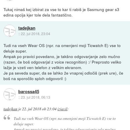
Tukaj nimaš kej izbirat za vse to kar ti rabiš je Sasmung gear s3
edina opcija kjer tole dela fantastično.
tadejkan
::
22. jul 2018, 23:04
Tudi na vseh Wear OS (npr. na omenjeni moji Ticwatch E) vse to
deluje super.
Ampak po pravici povedano, je takšno odgovarjanje zelo mučno
(razen, če boš odgovarjal z voice recognition) :/ Preprosto veliko
lažje je vzeti ven telefon z velikim ekranom.
Je pa seveda super, da se lahko že vnaprej odločiš (prek ure), če
boš na sporočilo sploh odgovoril :)
barossa45
::
23. jul 2018, 06:13
tadejkan
je
22. jul 2018 ob 23:04
izjavil
:
Tudi na vseh Wear OS (npr. na omenjeni moji Ticwatch E) vse to
deluje super.
Ampak po pravici povedano, je takšno odgovarjanje zelo mučno