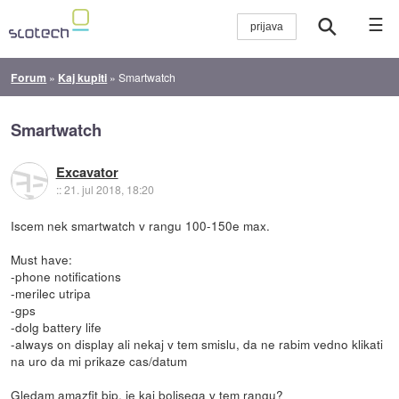
☰
Forum
»
Kaj kupiti
»
Smartwatch
Smartwatch
Excavator
::
21. jul 2018, 18:20
Iscem nek smartwatch v rangu 100-150e max.
Must have:
-phone notifications
-merilec utripa
-gps
-dolg battery life
-always on display ali nekaj v tem smislu, da ne rabim vedno klikati
na uro da mi prikaze cas/datum
Gledam amazfit bip, je kaj boljsega v tem rangu?