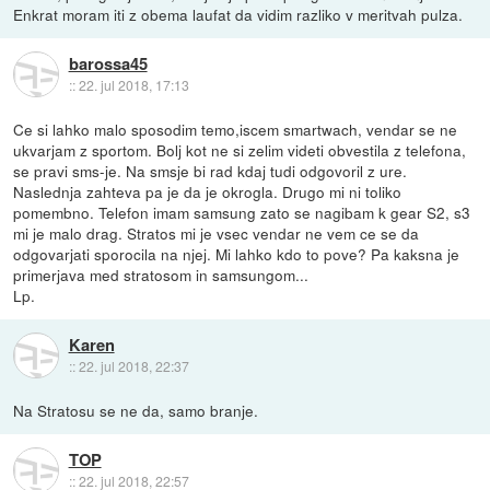
Enkrat moram iti z obema laufat da vidim razliko v meritvah pulza.
barossa45
::
22. jul 2018, 17:13
Ce si lahko malo sposodim temo,iscem smartwach, vendar se ne
ukvarjam z sportom. Bolj kot ne si zelim videti obvestila z telefona,
se pravi sms-je. Na smsje bi rad kdaj tudi odgovoril z ure.
Naslednja zahteva pa je da je okrogla. Drugo mi ni toliko
pomembno. Telefon imam samsung zato se nagibam k gear S2, s3
mi je malo drag. Stratos mi je vsec vendar ne vem ce se da
odgovarjati sporocila na njej. Mi lahko kdo to pove? Pa kaksna je
primerjava med stratosom in samsungom...
Lp.
Karen
::
22. jul 2018, 22:37
Na Stratosu se ne da, samo branje.
TOP
::
22. jul 2018, 22:57