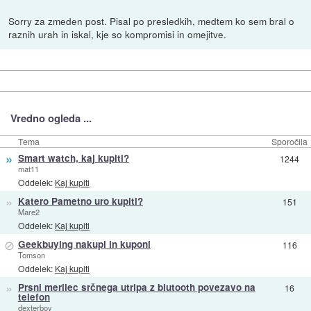
Sorry za zmeden post. Pisal po presledkih, medtem ko sem bral o
raznih urah in iskal, kje so kompromisi in omejitve.
Vredno ogleda ...
Tema
Sporočila
»
Smart watch, kaj kupiti?
1244
mat11
Oddelek:
Kaj kupiti
»
Katero Pametno uro kupiti?
151
Mare2
Oddelek:
Kaj kupiti
⊘
Geekbuying nakupi in kuponi
116
Tomson
Oddelek:
Kaj kupiti
»
Prsni merilec srčnega utripa z blutooth povezavo na
16
telefon
dexterboy