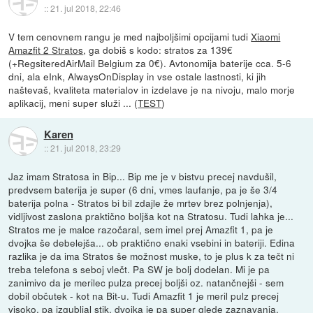
::
21. jul 2018, 22:46
V tem cenovnem rangu je med najboljšimi opcijami tudi
Xiaomi
Amazfit 2 Stratos
, ga dobiš s kodo: stratos za 139€
(+RegsiteredAirMail Belgium za 0€). Avtonomija baterije cca. 5-6
dni, ala eInk, AlwaysOnDisplay in vse ostale lastnosti, ki jih
naštevaš, kvaliteta materialov in izdelave je na nivoju, malo morje
aplikacij, meni super služi ... (
TEST
)
Karen
::
21. jul 2018, 23:29
Jaz imam Stratosa in Bip... Bip me je v bistvu precej navdušil,
predvsem baterija je super (6 dni, vmes laufanje, pa je še 3/4
baterija polna - Stratos bi bil zdajle že mrtev brez polnjenja),
vidljivost zaslona praktično boljša kot na Stratosu. Tudi lahka je...
Stratos me je malce razočaral, sem imel prej Amazfit 1, pa je
dvojka še debelejša... ob praktično enaki vsebini in bateriji. Edina
razlika je da ima Stratos še možnost muske, to je plus k za tečt ni
treba telefona s seboj vlečt. Pa SW je bolj dodelan. Mi je pa
zanimivo da je merilec pulza precej boljši oz. natančnejši - sem
dobil občutek - kot na Bit-u. Tudi Amazfit 1 je meril pulz precej
visoko, pa izgubljal stik, dvojka je pa super glede zaznavanja.