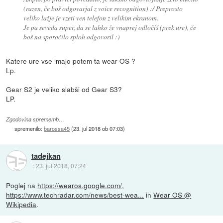
(razen, če boš odgovarjal z voice recognition) :/ Preprosto
veliko lažje je vzeti ven telefon z velikim ekranom.
Je pa seveda super, da se lahko že vnaprej odločiš (prek ure), če
boš na sporočilo sploh odgovoril :)
Katere ure vse imajo potem ta wear OS ?
Lp.
Gear S2 je veliko slabši od Gear S3?
LP.
Zgodovina sprememb…
spremenilo:
barossa45
(
23. jul 2018 ob 07:03
)
tadejkan
::
23. jul 2018, 07:24
Poglej na
https://wearos.google.com/
,
https://www.techradar.com/news/best-wea...
in
Wear OS @
Wikipedia
.