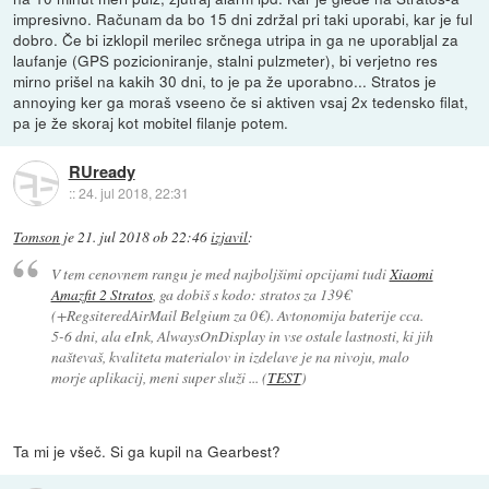
impresivno. Računam da bo 15 dni zdržal pri taki uporabi, kar je ful
dobro. Če bi izklopil merilec srčnega utripa in ga ne uporabljal za
laufanje (GPS pozicioniranje, stalni pulzmeter), bi verjetno res
mirno prišel na kakih 30 dni, to je pa že uporabno... Stratos je
annoying ker ga moraš vseeno če si aktiven vsaj 2x tedensko filat,
pa je že skoraj kot mobitel filanje potem.
RUready
::
24. jul 2018, 22:31
Tomson
je
21. jul 2018 ob 22:46
izjavil
:
V tem cenovnem rangu je med najboljšimi opcijami tudi
Xiaomi
Amazfit 2 Stratos
, ga dobiš s kodo: stratos za 139€
(+RegsiteredAirMail Belgium za 0€). Avtonomija baterije cca.
5-6 dni, ala eInk, AlwaysOnDisplay in vse ostale lastnosti, ki jih
naštevaš, kvaliteta materialov in izdelave je na nivoju, malo
morje aplikacij, meni super služi ... (
TEST
)
Ta mi je všeč. Si ga kupil na Gearbest?