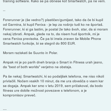
training software. Kako se pa obnese kot Smartwatch, pa ne vem.
--
Forerunner je (še vedno?) plastičen/gumijast, tako da če bi kupil
od Garmina, bi kupil Fenixa - je lep za nošnjo tudi ko ne športaš.
Forerunner, ki si ga lastim, je postal že tako švoh, star, da si moram
nekaj izbrati. Ampak, glede na to, da nisem hud športnik, mi je
cena Fenixa previsoka. Če pa bi imela zraven še Mobile Phone
Smartwatch funkcije, bi se stegnil do 800 EUR.
Moram raziskati še Suunto in Polar.
Ampak mi je po parih dneh branja o Smart in Fitness urah jasno,
da "best of both worlds" verjetno ne obstaja.
Pa še nekaj: Smartwatchi, ki so podaljšek telefona, me niso nikoli
privlačili. Nočem vsakih 10 minut, da me ura obvešča o vsem kar
se dogaja. Ampak ker smo v letu 2019, sem pričakoval, da bodo
fitness ure dobile možnost povezave s telefonom, a je
kompromisov preveč.
---