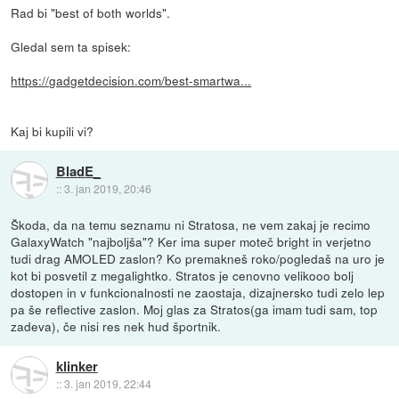
Rad bi "best of both worlds".
Gledal sem ta spisek:
https://gadgetdecision.com/best-smartwa...
Kaj bi kupili vi?
BladE_
::
3. jan 2019, 20:46
Škoda, da na temu seznamu ni Stratosa, ne vem zakaj je recimo
GalaxyWatch "najboljša"? Ker ima super moteč bright in verjetno
tudi drag AMOLED zaslon? Ko premakneš roko/pogledaš na uro je
kot bi posvetil z megalightko. Stratos je cenovno velikooo bolj
dostopen in v funkcionalnosti ne zaostaja, dizajnersko tudi zelo lep
pa še reflective zaslon. Moj glas za Stratos(ga imam tudi sam, top
zadeva), če nisi res nek hud športnik.
klinker
::
3. jan 2019, 22:44