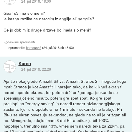
::
24. jul 2018, 18:00
Gear s3 ima slo meni?
je kasna razlika ce narocim iz anglije ali nemcije?
Ce jo dobim iz druge drzave bo imela slo meni?
Zgodovina sprememb…
spremenilo:
barossa45
(
24. jul 2018 ob 18:03
)
Karen
::
24. jul 2018, 22:26
Aja še nekaj glede Amazfit Bit vs. Amazfit Stratos 2 - mogoče koga
moti: Stratos je kot Amazfit 1 narejen tako, da ko klikneš ekran ti
naredi update ekrana, ter potem drži prižganega (sekunde se
spreminjajo) eno minuto, potem gre spet spat. Ko gre spat,
preklopi na "energy saving" in naredi render nizkoenergijskega
zaslona, kjer uro update-a na 1 minuto - sekunde ne laufajo. Pri
Bit-u se ekran osvežuje sekundno, ne glede na to ali je prižgan ali
ne. Mimogrede, zdajle imam 8 dni Bit-a odkar je bil 100%
napolnjen, trenutno ima 43%, vmes sem naredil teka za 22km, pa
na 10 minut meri pulz, zjutraj alarm ipd. Kar je glede na Stratos-a