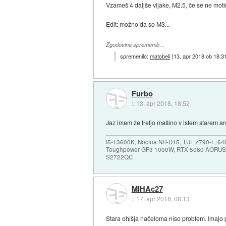
Vzameš 4 daljše vijake, M2.5, če se ne motim
Edit: možno da so M3...
Zgodovina sprememb…
spremenilo:
matobeli
(
13. apr 2018 ob 18:3
Furbo
::
13. apr 2018, 18:52
Jaz imam že tretjo mašino v istem starem a
i5-13600K, Noctua NH-D15, TUF Z790-F, 
Toughpower GF3 1000W, RTX 5080 AORUS
S2722QC
MIHAc27
::
17. apr 2018, 08:13
Stara ohišja načeloma niso problem. Imajo 