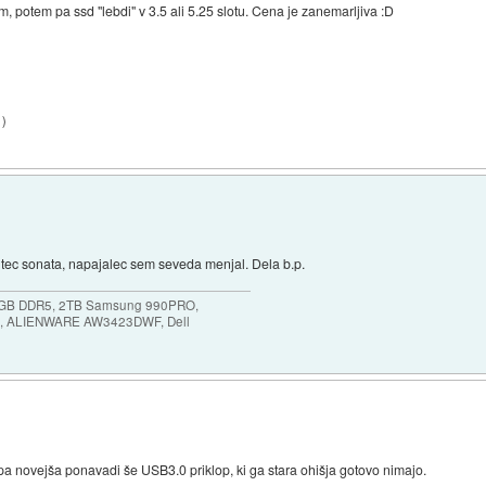
, potem pa ssd "lebdi" v 3.5 ali 5.25 slotu. Cena je zanemarljiva :D
1
)
ntec sonata, napajalec sem seveda menjal. Dela b.p.
64GB DDR5, 2TB Samsung 990PRO,
, ALIENWARE AW3423DWF, Dell
pa novejša ponavadi še USB3.0 priklop, ki ga stara ohišja gotovo nimajo.