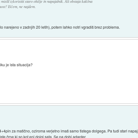
slil izkoristiti staro ohišje in napajalnik. Ali obstaja kakšna
lnost? Iščem, ne najdem.
lo narejeno v zadnjih 20 letih), potem lahko notri vgradiš brez problema.
iku je ista situacija?
4+4pin za matično, oziroma verjetno imaš samo tistega dolgega. Pa tudi stari napaj
iste črne ki so kot eni dolgi sata. Se pa dobi adapter.