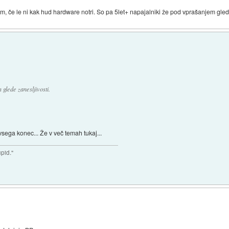
lem, če le ni kak hud hardware notri. So pa 5let+ napajalniki že pod vprašanjem gled
glede zanesljivosti.
vsega konec... Že v več temah tukaj...
upid."