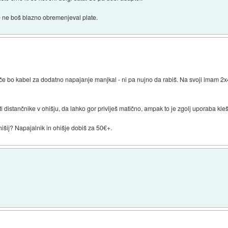
e ne boš blazno obremenjeval plate.
Mogoče bo kabel za dodatno napajanje manjkal - ni pa nujno da rabiš. Na svoji imam 2
distančnike v ohišju, da lahko gor priviješ matično, ampak to je zgolj uporaba kleš
šij? Napajalnik in ohišje dobiš za 50€+.