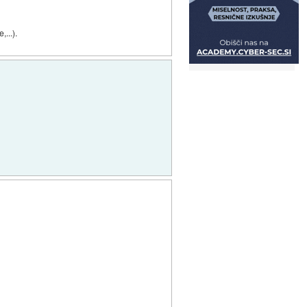
,...).