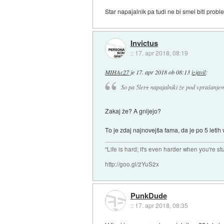
Star napajalnik pa tudi ne bi smel biti prob
Invictus
::
17. apr 2018, 08:19
MIHAc27
je
17. apr 2018 ob 08:13
izjavil
:
So pa 5let+ napajalniki že pod vprašanjem 
Zakaj že? A gnijejo?
To je zdaj najnovejša fama, da je po 5 letih 
"Life is hard; it's even harder when you're st
http://goo.gl/2YuS2x
PunkDude
::
17. apr 2018, 08:35