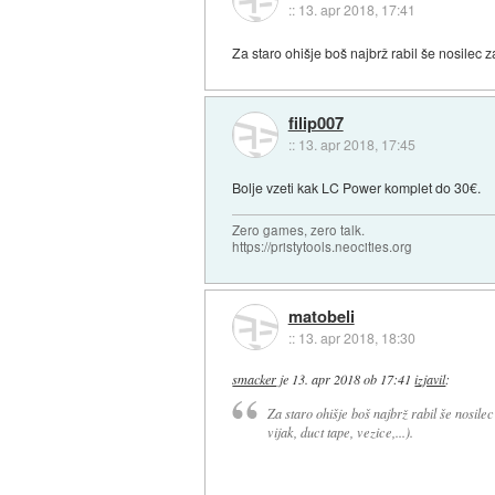
::
13. apr 2018, 17:41
Za staro ohišje boš najbrž rabil še nosilec za 
filip007
::
13. apr 2018, 17:45
Bolje vzeti kak LC Power komplet do 30€.
Zero games, zero talk.
https://pristytools.neocities.org
matobeli
::
13. apr 2018, 18:30
smacker
je
13. apr 2018 ob 17:41
izjavil
:
Za staro ohišje boš najbrž rabil še nosilec 
vijak, duct tape, vezice,...).