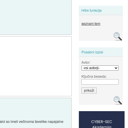
Hitre funkcije
seznam tem
Posebni izpisi
Avtor:
Ključna beseda:
alci so imeli večinoma tavelike napajalne