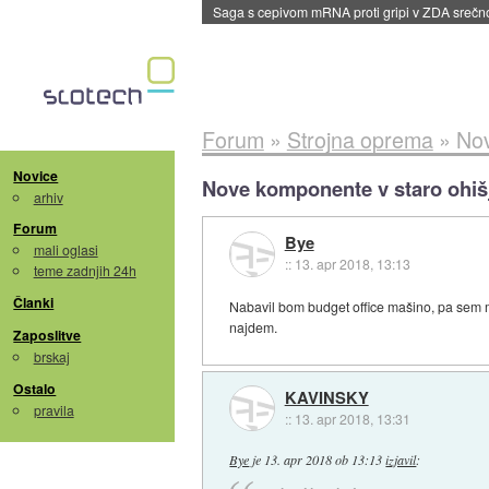
BMW v vozilih začel predvajati reklame
::
dane
Forum
»
Strojna oprema
»
Nov
Novice
Nove komponente v staro ohiš
arhiv
Forum
Bye
mali oglasi
::
13. apr 2018, 13:13
teme zadnjih 24h
Članki
Nabavil bom budget office mašino, pa sem misl
najdem.
Zaposlitve
brskaj
Ostalo
KAVINSKY
pravila
::
13. apr 2018, 13:31
Bye
je
13. apr 2018 ob 13:13
izjavil
: