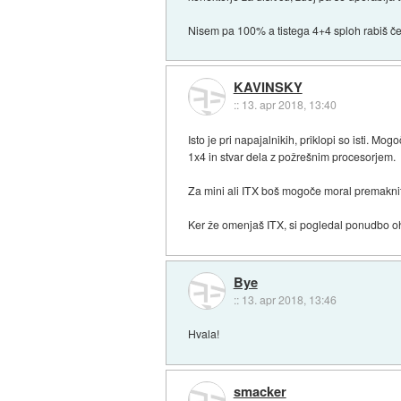
Nisem pa 100% a tistega 4+4 sploh rabiš č
KAVINSKY
::
13. apr 2018, 13:40
Isto je pri napajalnikih, priklopi so isti. 
1x4 in stvar dela z požrešnim procesorjem.
Za mini ali ITX boš mogoče moral premakniti 
Ker že omenjaš ITX, si pogledal ponudbo ohi
Bye
::
13. apr 2018, 13:46
Hvala!
smacker