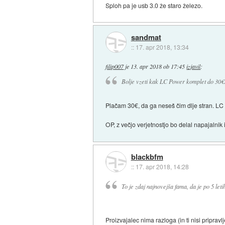
Sploh pa je usb 3.0 že staro železo.
sandmat
::
17. apr 2018, 13:34
filip007
je
13. apr 2018 ob 17:45
izjavil
:
Bolje vzeti kak LC Power komplet do 30€
Plačam 30€, da ga neseš čim dlje stran. LC 
OP, z večjo verjetnostjo bo delal napajalnik 
blackbfm
::
17. apr 2018, 14:28
To je zdaj najnovejša fama, da je po 5 let
Proizvajalec nima razloga (in ti nisi priprav