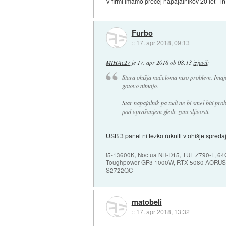
V firmi imamo precej napajalnikov 20 let+ in
Furbo
::
17. apr 2018, 09:13
MIHAc27
je
17. apr 2018 ob 08:13
izjavil
:
Stara ohišja načeloma niso problem. Imajo
gotovo nimajo.
Star napajalnik pa tudi ne bi smel biti pr
pod vprašanjem glede zanesljivosti.
USB 3 panel ni težko rukniti v ohišje spredaj
i5-13600K, Noctua NH-D15, TUF Z790-F, 
Toughpower GF3 1000W, RTX 5080 AORUS
S2722QC
matobeli
::
17. apr 2018, 13:32