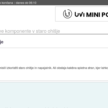
s ob 06:09
e komponente v staro ohišje
je
il izkoristiti staro ohišje in napajalnik. Ali obstaja kakšna spletna stran, kjer lah