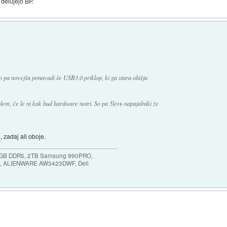
 delujejo BP.
 pa novejša ponavadi še USB3.0 priklop, ki ga stara ohišja
oblem, če le ni kak hud hardware notri. So pa 5let+ napajalniki že
, zadaj ali oboje.
64GB DDR5, 2TB Samsung 990PRO,
, ALIENWARE AW3423DWF, Dell