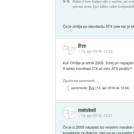
Nabavil bom budget office mašino, pa sem mi
spletna stran, kjer lahko vidim kompatibi
Če je ohišje po standardu ATX (vse kar je bi
Bye
::
13. apr 2018, 13:33
Kul! Ohišje je letnik 2005. Torej pri napajaln
A lahko montiram ITX ali mini ATX ploščo?
Zgodovina sprememb…
spremenilo:
Bye
(
13. apr 2018 ob 13:34
)
matobeli
::
13. apr 2018, 13:37
Če je iz 2005 napajalc bo verjetno manjkal 
konektorje za disk/cd, zdej pa se uporablja t