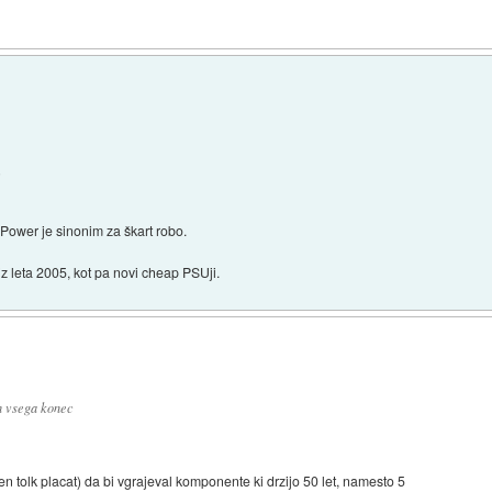
.
Power je sinonim za škart robo.
iz leta 2005, kot pa novi cheap PSUji.
ih vsega konec
ljen tolk placat) da bi vgrajeval komponente ki drzijo 50 let, namesto 5