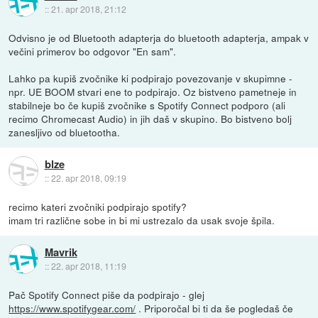
::
21. apr 2018, 21:12
Odvisno je od Bluetooth adapterja do bluetooth adapterja, ampak v
večini primerov bo odgovor "En sam".
Lahko pa kupiš zvočnike ki podpirajo povezovanje v skupimne -
npr. UE BOOM stvari ene to podpirajo. Oz bistveno pametneje in
stabilneje bo če kupiš zvočnike s Spotify Connect podporo (ali
recimo Chromecast Audio) in jih daš v skupino. Bo bistveno bolj
zanesljivo od bluetootha.
blze
::
22. apr 2018, 09:19
recimo kateri zvočniki podpirajo spotify?
imam tri različne sobe in bi mi ustrezalo da usak svoje špila.
Mavrik
::
22. apr 2018, 11:19
Pač Spotify Connect piše da podpirajo - glej
https://www.spotifygear.com/
. Priporočal bi ti da še pogledaš če