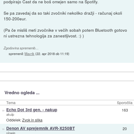
podpirajo Cast da ne boš omejen samo na Spotify.
Se pa zavedaj da so taki zvočniki nekoliko dražji - računaj okoli
150-200eur.
(Pa če misliš meti zvočnike v večih sobah potem Bluetooth gotovo
ni ustrezna tehnologija za zanestljivost. :) )
Zgodovina sprememb…
spremenil:
Mavrik
(
22. apr 2018 ob 11:19
)
Vredno ogleda ...
Tema
Sporočila
»
Echo Dot 3rd gen. - nakup
163
akulp
Oddelek:
Zvok in slika
»
Denon AV sprejemnik AVR-X250BT
20
slowie