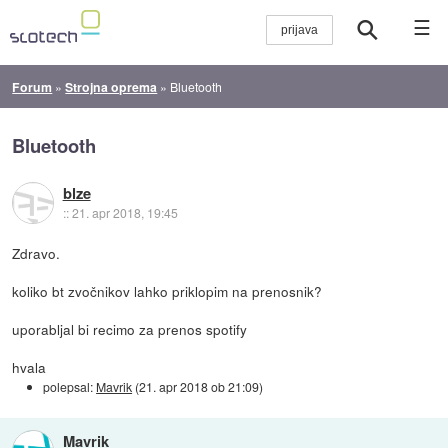
☰
Forum
»
Strojna oprema
»
Bluetooth
Bluetooth
blze
::
21. apr 2018, 19:45
Zdravo.
koliko bt zvočnikov lahko priklopim na prenosnik?
uporabljal bi recimo za prenos spotify
hvala
polepsal:
Mavrik
(
21. apr 2018 ob 21:09
)
Mavrik