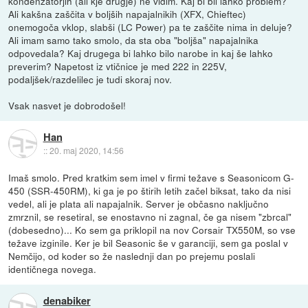
kondenzatorjih (ali kje drugje) ne vidim. Kaj bi bil lahko problem?
Ali kakšna zaščita v boljših napajalnikih (XFX, Chieftec)
onemogoča vklop, slabši (LC Power) pa te zaščite nima in deluje?
Ali imam samo tako smolo, da sta oba "boljša" napajalnika
odpovedala? Kaj drugega bi lahko bilo narobe in kaj še lahko
preverim? Napetost iz vtičnice je med 222 in 225V,
podaljšek/razdelilec je tudi skoraj nov.
Vsak nasvet je dobrodošel!
Han
::
20. maj 2020, 14:56
Imaš smolo. Pred kratkim sem imel v firmi težave s Seasonicom G-
450 (SSR-450RM), ki ga je po štirih letih začel biksat, tako da nisi
vedel, ali je plata ali napajalnik. Server je občasno naključno
zmrznil, se resetiral, se enostavno ni zagnal, če ga nisem "zbrcal"
(dobesedno)... Ko sem ga priklopil na nov Corsair TX550M, so vse
težave izginile. Ker je bil Seasonic še v garanciji, sem ga poslal v
Nemčijo, od koder so že naslednji dan po prejemu poslali
identičnega novega.
denabiker