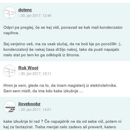
dolenc
::
30. jan 2017, 12:46
Odpri pa preglej, če se kej vidi, ponavad se kak mali kondenzator
napihne.
Sej verjetno veš, ma za vsak slučaj, da ne boš kje po poročilih :),
kondenzatorji še nekaj časa držijo naboj, tako da pusti napajalc
malo stat po tem ko ga odklopiš iz štroma.
Rok Woot
::
30. jan 2017, 13:11
Hmm ja vem, glede na to, da imam magisterij iz elektrotehnike.
Sam sem mislil, da ima kdo kake izkušnje ...
iloveboobz
::
30. jan 2017, 14:01
kake izkušnje bi rad ? Če napajalnik ne da od sebe nič, potem ni
kaj za fantazirat. Treba menjat celo zadevo ali preverit, katero