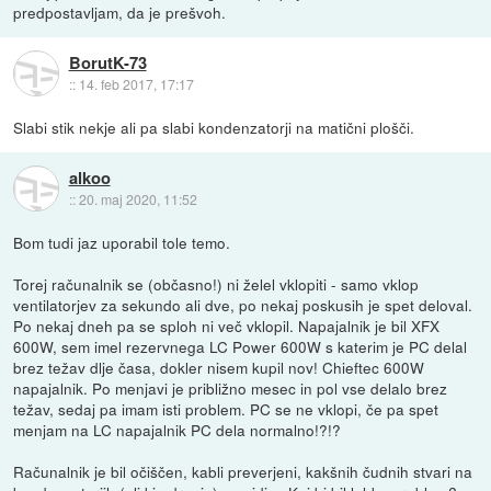
predpostavljam, da je prešvoh.
BorutK-73
::
14. feb 2017, 17:17
Slabi stik nekje ali pa slabi kondenzatorji na matični plošči.
alkoo
::
20. maj 2020, 11:52
Bom tudi jaz uporabil tole temo.
Torej računalnik se (občasno!) ni želel vklopiti - samo vklop
ventilatorjev za sekundo ali dve, po nekaj poskusih je spet deloval.
Po nekaj dneh pa se sploh ni več vklopil. Napajalnik je bil XFX
600W, sem imel rezervnega LC Power 600W s katerim je PC delal
brez težav dlje časa, dokler nisem kupil nov! Chieftec 600W
napajalnik. Po menjavi je približno mesec in pol vse delalo brez
težav, sedaj pa imam isti problem. PC se ne vklopi, če pa spet
menjam na LC napajalnik PC dela normalno!?!?
Računalnik je bil očiščen, kabli preverjeni, kakšnih čudnih stvari na