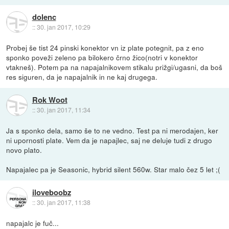
dolenc
::
30. jan 2017, 10:29
Probej še tist 24 pinski konektor vn iz plate potegnit, pa z eno
sponko poveži zeleno pa bilokero črno žico(notri v konektor
vtakneš). Potem pa na napajalnikovem stikalu prižgi/ugasni, da boš
res siguren, da je napajalnik in ne kaj drugega.
Rok Woot
::
30. jan 2017, 11:34
Ja s sponko dela, samo še to ne vedno. Test pa ni merodajen, ker
ni upornosti plate. Vem da je napajlec, saj ne deluje tudi z drugo
novo plato.
Napajalec pa je Seasonic, hybrid silent 560w. Star malo čez 5 let ;(
iloveboobz
::
30. jan 2017, 11:38
napajalc je fuč...