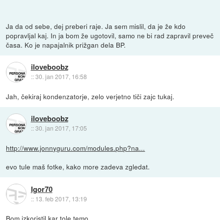
Ja da od sebe, dej preberi raje. Ja sem mislil, da je že kdo
popravljal kaj. In ja bom že ugotovil, samo ne bi rad zapravil preveč
časa. Ko je napajalnik prižgan dela BP.
iloveboobz
::
30. jan 2017, 16:58
Jah, čekiraj kondenzatorje, zelo verjetno tiči zajc tukaj.
iloveboobz
::
30. jan 2017, 17:05
http://www.jonnyguru.com/modules.php?na...
evo tule maš fotke, kako more zadeva zgledat.
Igor70
::
13. feb 2017, 13:19
Bom izkoristil kar tole temo.