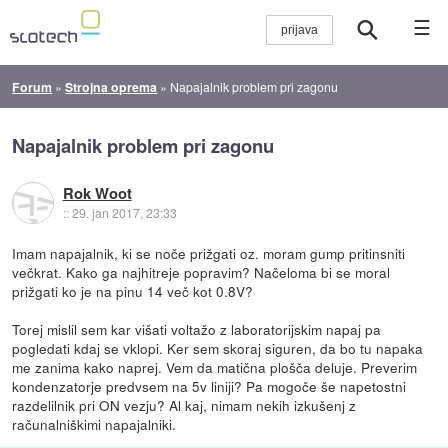
☰
Forum
»
Strojna oprema
»
Napajalnik problem pri zagonu
Napajalnik problem pri zagonu
Rok Woot
::
29. jan 2017, 23:33
Imam napajalnik, ki se noče prižgati oz. moram gump pritinsniti
večkrat. Kako ga najhitreje popravim? Načeloma bi se moral
prižgati ko je na pinu 14 več kot 0.8V?
Torej mislil sem kar višati voltažo z laboratorijskim napaj pa
pogledati kdaj se vklopi. Ker sem skoraj siguren, da bo tu napaka
me zanima kako naprej. Vem da matična plošča deluje. Preverim
kondenzatorje predvsem na 5v liniji? Pa mogoče še napetostni
razdelilnik pri ON vezju? Al kaj, nimam nekih izkušenj z
računalniškimi napajalniki.