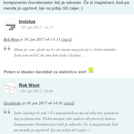
komponento (kondenzator itd) je odneslo. Če si magistrant, boš pa
menda ja ugotovil, kje na pcbju tiči zajec :)
Invictus
::
30. jan 2017, 14:17
Rok Woot
je
30. jan 2017 ob 13:11
izjavil
:
Hmm ja vem, glede na to, da imam magisterij iz elektrotehnike.
Sam sem mislil, da ima kdo kake izkušnje ...
Potem si idealen kandidat za električno smrt
.
Rok Woot
::
30. jan 2017, 16:44
iloveboobz
je
30. jan 2017 ob 14:01
izjavil
:
kake izkušnje bi rad ? Če napajalnik ne da od sebe nič, potem ni
kaj za fantazirat. Treba menjat celo zadevo ali preverit, katero
komponento (kondenzator itd) je odneslo. Če si magistrant, boš
pa menda ja ugotovil, kje na pcbju tiči zajec :)