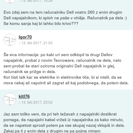
::
13. feb 2017, 18:28
Evo zdaj sem na tem računalniku Dell vostro 260 z enim drugim
Dell napajalnikom, ki sploh ne paše v ohišje. Računalnik pa dela :)
Se komu sanja kaj bi lahko bilo krivo???
Igor70
::
13. feb 2017, 21:03
Še ena informacija: po kaki uri sem odklopil ta drugi Dellov
napajalnik, probal z novim Tecnoware, računalnik ne dela, nato
sem probal še stari oziroma originalni Dell napajalnik in glej,
računalnik se prižge in dela.
Kot čisti laik kar se elektrike in elektronike tiče, bi si mislil, da se
mora nekaj ali napolnit ali zagret ali kaj podobnega, da potem dela.
kitl76
::
13. feb 2017, 23:02
Jaz sam toliko vem, da pri teh težavah z napajalniki dostikrat
pomaga, da napajalni kabel vržeš iz napajalnika za kako minuto,
da se napetost sprosti potem pa vse skupaj nazaj vklopiš in dela.
Zakaj pa ti z enim dela z drugim ne pa pojma nimam