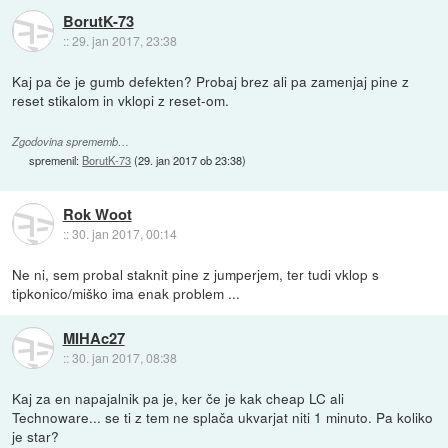
BorutK-73
::
29. jan 2017, 23:38
Kaj pa če je gumb defekten? Probaj brez ali pa zamenjaj pine z
reset stikalom in vklopi z reset-om.
Zgodovina sprememb…
spremenil:
BorutK-73
(
29. jan 2017 ob 23:38
)
Rok Woot
::
30. jan 2017, 00:14
Ne ni, sem probal staknit pine z jumperjem, ter tudi vklop s
tipkonico/miško ima enak problem ...
MIHAc27
::
30. jan 2017, 08:38
Kaj za en napajalnik pa je, ker če je kak cheap LC ali
Technoware... se ti z tem ne splača ukvarjat niti 1 minuto. Pa koliko
je star?