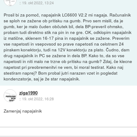
::
19. okt 2022, 13:24
Prosil bi za pomoč, napajalnik LC6600 V2.2 mi nagaja. Računalnik
se sploh ne zažene ob pritisku na gumb. Prvo sem mislil, da je
gumb, ker je malo čuden občutek bil, dela BP-preveril ohmsko,
probam tudi direktno stik na pin in ne gre. OK, odklopim napajalnik
iz matične, sklenem 16-17 pina in napajalnik se zažene. Preverim
vse napetosti in vsepovsod so prave napetosti na celotnem 24
pinskem konektorju, tudi na 12V konektorju za plato. Čudno, dam
drug napajalnik in PC se zažene in dela BP. Kako to, da so vse
napetosti in niti malo ne trzne ob pritisku na gumb? Zdaj, če klecne
napetost pri preobremenitvi ne vem, bi moral testirat. Kako naj
stestiram naprej? Bom probal jutri narazen vzet in pogledat
kondenzatorje, saj je že star napajalnik.
ziga1990
::
19. okt 2022, 16:28
Zamenjaj napajalnik