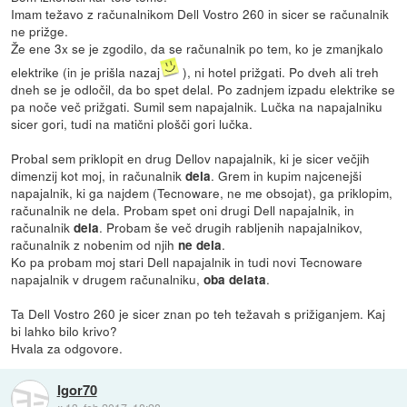
Imam težavo z računalnikom Dell Vostro 260 in sicer se računalnik
ne prižge.
Že ene 3x se je zgodilo, da se računalnik po tem, ko je zmanjkalo
elektrike (in je prišla nazaj
), ni hotel prižgati. Po dveh ali treh
dneh se je odločil, da bo spet delal. Po zadnjem izpadu elektrike se
pa noče več prižgati. Sumil sem napajalnik. Lučka na napajalniku
sicer gori, tudi na matični plošči gori lučka.
Probal sem priklopit en drug Dellov napajalnik, ki je sicer večjih
dimenzij kot moj, in računalnik
. Grem in kupim najcenejši
dela
napajalnik, ki ga najdem (Tecnoware, ne me obsojat), ga priklopim,
računalnik ne dela. Probam spet oni drugi Dell napajalnik, in
računalnik
. Probam še več drugih rabljenih napajalnikov,
dela
računalnik z nobenim od njih
.
ne dela
Ko pa probam moj stari Dell napajalnik in tudi novi Tecnoware
napajalnik v drugem računalniku,
.
oba delata
Ta Dell Vostro 260 je sicer znan po teh težavah s prižiganjem. Kaj
bi lahko bilo krivo?
Hvala za odgovore.
Igor70