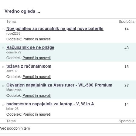
Vredno ogleda ...
Tema
Sporočila
»
Nov polnilec za računalnik ne polni nove baterije
14
rose2288
Oddelek:
Pomoč in nasveti
»
Računalnik se ne prižge
43
dominik79
Oddelek:
Pomoč in nasveti
»
težava z računalnikom
13
anze32
Oddelek:
Pomoč in nasveti
»
Okvarjen napajalnik za Asus ruter - WL-500 Premium
37
Macketina
Oddelek:
Pomoč in nasveti
»
nadomesten napajalnik za laptop - V, W in A
14
brbo123
Oddelek:
Pomoč in nasveti
Tema
Sporočila
Več podobnih tem