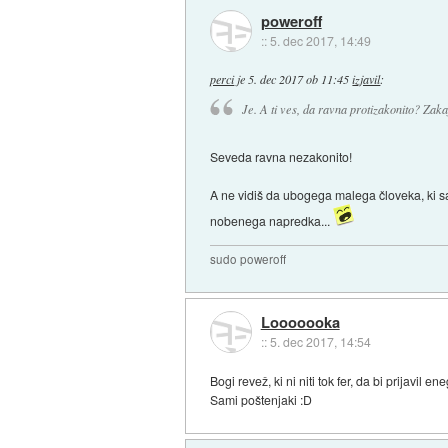
poweroff
::
5. dec 2017, 14:49
perci
je
5. dec 2017 ob 11:45
izjavil
:
Je. A ti ves, da ravna protizakonito? Zaka
Seveda ravna nezakonito!
A ne vidiš da ubogega malega človeka, ki sa
nobenega napredka...
sudo poweroff
Looooooka
::
5. dec 2017, 14:54
Bogi revež, ki ni niti tok fer, da bi prijavil
Sami poštenjaki :D