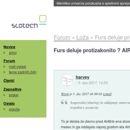
Evropska vesoljska agencija razvija svojo rak
Forum
»
Loža
»
Furs deluje p
Novice
Furs deluje protizakonito ? AI
arhiv
Forum
mali oglasi
teme zadnjih 24h
harvey
Članki
::
5. dec 2017, 13:29
Zaposlitve
Wrop
je
5. dec 2017 ob 09:03
izjavil
:
brskaj
Souporaba (sharing) in oddajanje stanovanj
Ostalo
trepalnice postavite.
pravila
To je delala že davno pred AirBnb ena slove
mesec in ga oddajala naprej gostom ala AirB