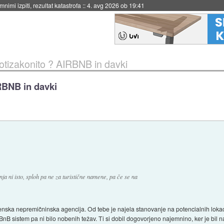
eto za večkratno uporabo
::
4. avg 2026 ob 19:41
rotizakonito ? AIRBNB in davki
RBNB in davki
a ni isto, sploh pa ne za turistične namene, pa če se na
nska nepremičninska agencija. Od tebe je najela stanovanje na potencialnih lokaci
nB sistem pa ni bilo nobenih težav. Ti si dobil dogovorjeno najemnino, ker je bil 