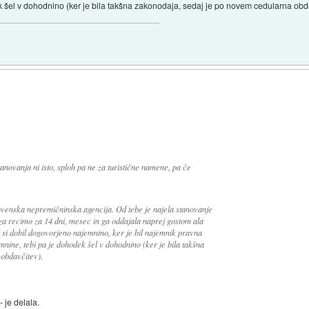
k šel v dohodnino (ker je bila takšna zakonodaja, sedaj je po novem cedularna obd
anovanja ni isto, sploh pa ne za turistične namene, pa če
ovenska nepremičninska agencija. Od tebe je najela stanovanje
 za recimo za 14 dni, mesec in ga oddajala naprej gostom ala
i si dobil dogovorjeno najemnino, ker je bil najemnik pravna
mnine, tebi pa je dohodek šel v dohodnino (ker je bila takšna
obdavčitev).
 je delala.