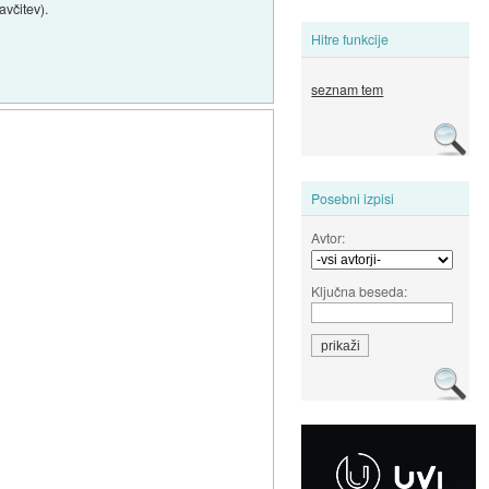
avčitev).
Hitre funkcije
seznam tem
Posebni izpisi
Avtor:
Ključna beseda: