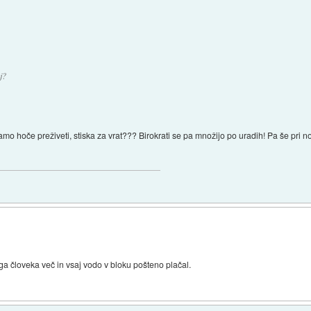
j?
mo hoče preživeti, stiska za vrat??? Birokrati se pa množijo po uradih! Pa še pri n
 enega človeka več in vsaj vodo v bloku pošteno plačal.