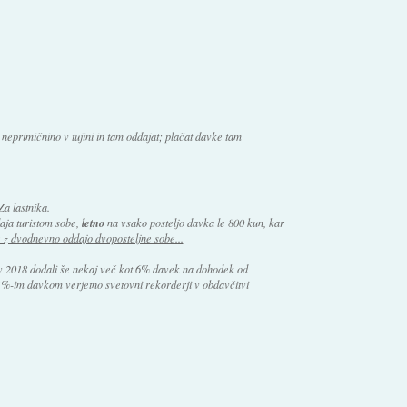
 neprimičnino v tujini in tam oddajat; plačat davke tam
 Za lastnika.
aja turistom sobe,
letno
na vsako posteljo davka le 800 kun, kar
e z dvodnevno oddajo dvoposteljne sobe...
 2018 dodali še nekaj več kot 6% davek na dohodek od
1%-im davkom verjetno svetovni rekorderji v obdavčitvi