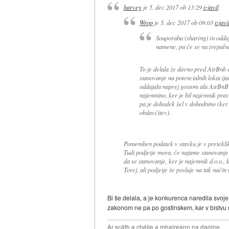
harvey
je
5. dec 2017 ob 13:29
izjavil
:
Wrop
je
5. dec 2017 ob 09:03
izjavi
Souporaba (sharing) in oddaj
namene, pa če se na trepaln
To je delala že davno pred AirBnb 
stanovanje na potencialnih lokacija
oddajala naprej gostom ala AirBnB s
najemnino, ker je bil najemnik prav
pa je dohodek šel v dohodnino (ker
obdavčitev).
Pomemben podatek v stavku je v pretekliku
Tudi podjetje mora, če najame stanovanje z
da se stanovanje, ker je najemnik d.o.o.,
Torej, ali podjetje še posluje na tak način
Bi še delala, a je konkurenca naredila svoj
zakonom ne pa po gostinskem, kar v bistvu n
Ar scáth a chéile a mhaireann na daoine.