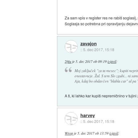
Za sam vpis v register res ne rabiš soglasij,
Soglasja so potrebna pri opravljanju dejavno
zavajon
::
5. dec 2017, 15:18
2f4u
je
5. dec 2017 ob 09:19
izjavil
:
Moj zaključek "za ta mesec"; kupiti neprim
enostavneje. Žal. S tem Slo zgubi... ni s
Aja, kdaj bo obdavčen "blabla car" al pa "
A ti, ki lahko kar kupiš nepremičnino v tujin
harvey
::
5. dec 2017, 15:18
Wrop
je
5. dec 2017 ob 13:59
izjavil
: