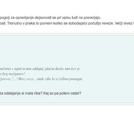
 pogoji za opravljanje dejavnosti se pri vpisu tudi ne preverjajo.
sti. Trenutno v praksi to pomeni koliko se sobodajalci počutijo reveže. Večji revež 
ičnino v tujini in tam oddajat; plačat davke tam ker je
amo beg možganov!
prevoz."...? Brez veze... male ribe ki si želimo pomagat.
i za oddajanje si mala riba? Kaj so pa potem ostali?