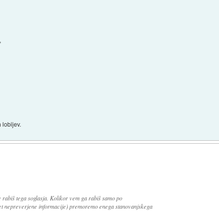
,
 lobijev.
 rabiš tega soglasja. Kolikor vem ga rabiš samo po
pet nepreverjene informacije) premoremo enega stanovanjskega