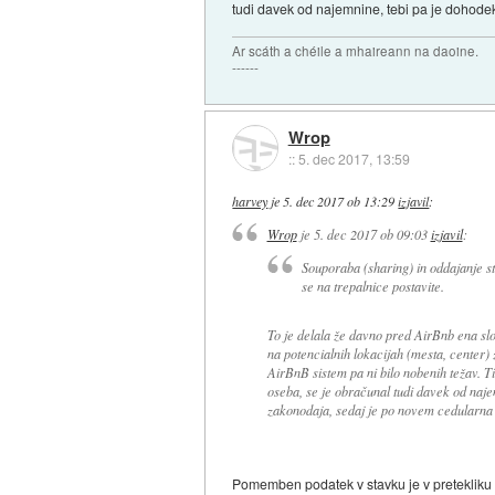
tudi davek od najemnine, tebi pa je dohode
Ar scáth a chéile a mhaireann na daoine.
------
Wrop
::
5. dec 2017, 13:59
harvey
je
5. dec 2017 ob 13:29
izjavil
:
Wrop
je
5. dec 2017 ob 09:03
izjavil
:
Souporaba (sharing) in oddajanje st
se na trepalnice postavite.
To je delala že davno pred AirBnb ena sl
na potencialnih lokacijah (mesta, center)
AirBnB sistem pa ni bilo nobenih težav. T
oseba, se je obračunal tudi davek od naje
zakonodaja, sedaj je po novem cedularna 
Pomemben podatek v stavku je v pretekliku -