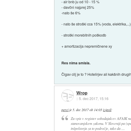
- air bnb ju od 10 - 15 %
- davčni najprej 25%
-nato še 6%
- nato še stroški cca 15% (voda, elektrika,...)
- stroški morebitnih poškodb
+ amortizacija nepremičnene xy
Res nima smisla.
Čigav cilj je to ? Hotelirjev ali kakšnih drugih
Wrop
::
5. dec 2017, 15:16
perci
je
5. dec 2017 ob 14:03
izjavil
:
Za vpis v register sobodajalcev AFAIK ne
stanovanjskem zakonu. V Sloveniji pa (s
inšpektorja za to področje, tako da ....