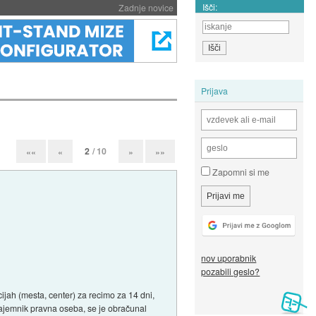
Išči:
Zadnje novice
Prijava
2
/ 10
««
«
»
»»
Zapomni si me
nov uporabnik
pozabili geslo?
jah (mesta, center) za recimo za 14 dni,
najemnik pravna oseba, se je obračunal