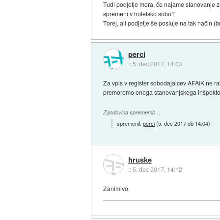
Tudi podjetje mora, če najame stanovanje za 
spremeni v hotelsko sobo?
Torej, ali podjetje še posluje na tak način (
perci
::
5. dec 2017, 14:03
Za vpis v register sobodajalcev AFAIK ne ra
premoremo enega stanovanjskega inšpektorja
Zgodovina sprememb…
spremenil:
perci
(
5. dec 2017 ob 14:04
)
hruske
::
5. dec 2017, 14:12
Zanimivo.