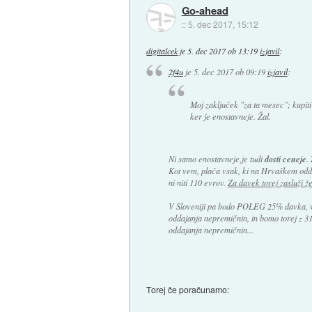
Go-ahead
::
5. dec 2017, 15:12
digitalcek
je
5. dec 2017 ob 13:19
izjavil
:
2f4u
je
5. dec 2017 ob 09:19
izjavil
:
Moj zaključek "za ta mesec"; kupiti
ker je enostavneje. Žal.
Ni samo enostavneje,je tudi
dosti ceneje
.
Kot vem, plača vsak, ki na Hrvaškem odd
ni niti 110 evrov.
Za davek torej zasluži ž
V Sloveniji pa bodo POLEG 25% davka, v
oddajanja nepremičnin, in bomo torej z 3
oddajanja nepremičnin...
Torej če poračunamo: