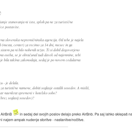
l
:
anje stanovanja ni isto, sploh pa ne za turistične
ice postavite.
ena slovenska nepremičninska agencija. Od tebe je najela
h (mesta, center) za recimo za 14 dni, mesec in ga
istem pa ni bilo nobenih težav. Ti si dobil dogovorjeno
na oseba, se je obračunal tudi davek od najemnine, tebi
 je bila takšna zakonodaja, sedaj je po novem cedularna
 - je delala.
a turistične namene, dobiti soglasje ostalih sosedov. A misliš,
 kar naenkrat spremeni v hotelsko sobo?
 (brez soglasij sosedov)?
e AirBnB
in sedaj del svojih poslov delajo preko AirBnb. Pa saj lahko sklepaš
i najem ampak nudenje storitve - nastanitve/nočitve.