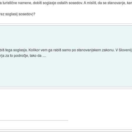
turistične namene, dobiti soglasje ostalih sosedov. A misliš, da se stanovanje, ker
brez soglasij sosedov)?
biš tega soglasja. Kolikor vem ga rabiš samo po stanovanjskem zakonu. V Sloveniji
 za to področje, tako da ....