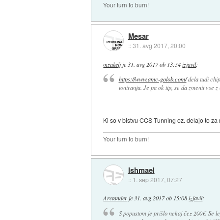
Your turn to burn!
Mesar
::
31. avg 2017, 20:00
mzakelj
je
31. avg 2017 ob 13:54
izjavil
:
https://www.amc-golob.com/
dela tudi chi
toniranja. Je pa ok tip, se da zmenit vse z
Ki so v bistvu CCS Tunning oz. delajo to za n
Your turn to burn!
Ishmael
::
1. sep 2017, 07:27
Arctander
je
31. avg 2017 ob 15:08
izjavil
:
S popustom je prišlo nekaj čez 200€. Se l