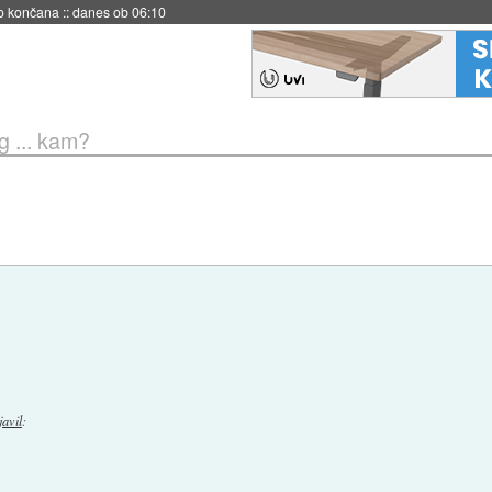
s ob 06:09
g ... kam?
javil
: