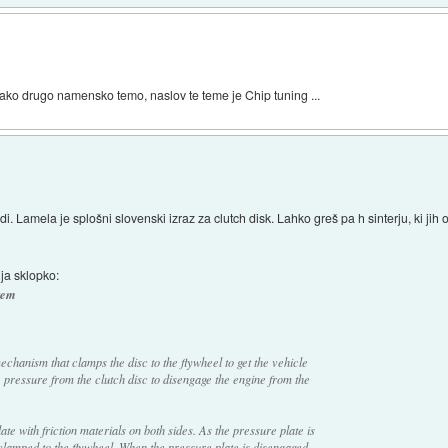
 kako drugo namensko temo, naslov te teme je Chip tuning ...
di. Lamela je splošni slovenski izraz za clutch disk. Lahko greš pa h sinterju, ki ji
lja sklopko:
tem
echanism that clamps the disc to the flywheel to get the vehicle
 pressure from the clutch disc to disengage the engine from the
late with friction materials on both sides. As the pressure plate is
s clamped to the flywheel. When the pressure plate is disengaged,