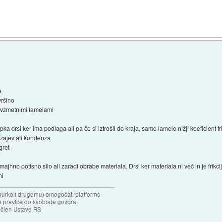
e
vršino
z vzmetnimi lamelami
pka drsi ker ima podlaga ali pa če si iztrošil do kraja, same lamele nižji koeficient fri
ežajev ali kondenza
gret
jhno potisno silo ali zaradi obrabe materiala. Drsi ker materiala ni več in je frik
ni
omurkoli drugemu) omogočati platformo
oje pravice do svobode govora.
. člen Ustave RS