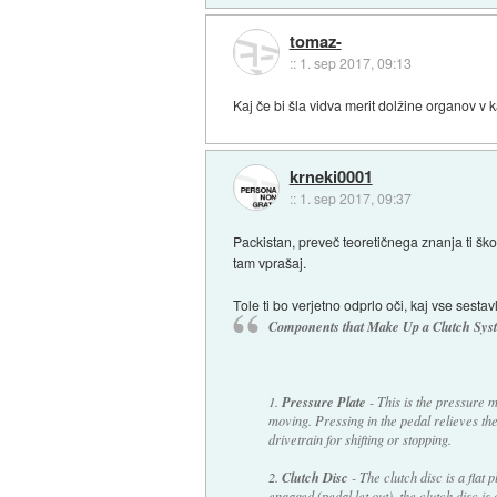
tomaz-
::
1. sep 2017, 09:13
Kaj če bi šla vidva merit dolžine organov v
krneki0001
::
1. sep 2017, 09:37
Packistan, preveč teoretičnega znanja ti ško
tam vprašaj.
Tole ti bo verjetno odprlo oči, kaj vse sestav
Components that Make Up a Clutch Sys
1.
Pressure Plate
- This is the pressure m
moving. Pressing in the pedal relieves the
drivetrain for shifting or stopping.
2.
Clutch Disc
- The clutch disc is a flat p
engaged (pedal let out), the clutch disc i