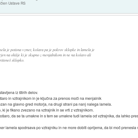
. člen Ustave RS
mela je potisna vzmet, košara pa je pokrov sklopke in lamela je
itrjen na ohišje ki je skupno z menjalnikom in ne na košaro ali
itisneš sklopko.
avljena iz štirih delov.
košaro in vztrajnikom in je ključna za prenos moči na menjalnik
povezan na glavno gred motorja, na drugi strani pa nanj nalega lamela.
 ki je fiksno zvezano na vztrajnik in se vrti z vztrajnikom.
na košaro, da se ta umakne in s tem se umakne tudi lamela od vztrajnika, da lahko pres
 ker lamela spodrsava po vztrajniku in ne more dobiti oprijema, da bi moč prenesla 