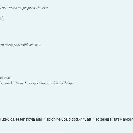
vi DPF ravno ne prepriča človeka.
il
:
čem nekih pocenskih storitev.
to imaš.
al ravno k istemu. 69 Performance redno predelujejo
ek, da se teh novih mašin sploh ne upajo dotakniti, niti niso želeli slišati o noben