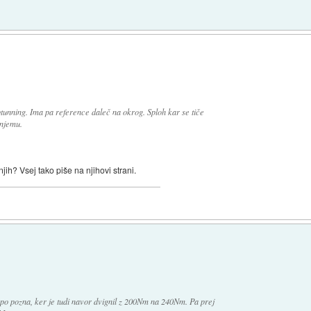
ptunning. Ima pa reference daleč na okrog. Sploh kar se tiče
 njemu.
jih? Vsej tako piše na njihovi strani.
epo pozna, ker je tudi navor dvignil z 200Nm na 240Nm. Pa prej