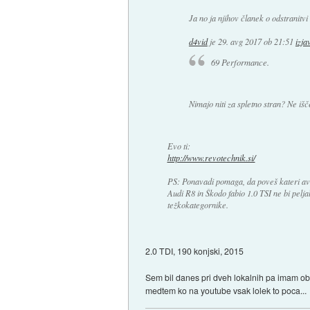
Ja no ja njihov članek o odstranit
d4vid
je
29. avg 2017 ob 21:51
izjav
69 Performance.
Nimajo niti za spletno stran? Ne iš
Evo ti:
http://www.revotechnik.si/
PS: Ponavadi pomaga, da poveš kateri av
Audi R8 in Škodo fabio 1.0 TSI ne bi pelj
težkokategornike.
2.0 TDI, 190 konjski, 2015
Sem bil danes pri dveh lokalnih pa imam občut
medtem ko na youtube vsak lolek to poca...