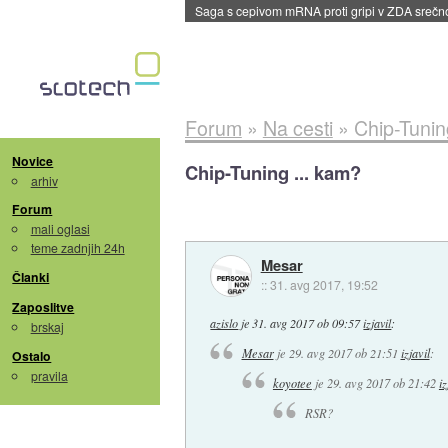
BMW v vozilih začel predvajati reklame
::
dane
Forum
»
Na cesti
»
Chip-Tunin
Novice
Chip-Tuning ... kam?
arhiv
Forum
mali oglasi
teme zadnjih 24h
Mesar
Članki
::
31. avg 2017, 19:52
Zaposlitve
azislo
je
31. avg 2017 ob 09:57
izjavil
:
brskaj
Mesar
je
29. avg 2017 ob 21:51
izjavil
:
Ostalo
pravila
koyotee
je
29. avg 2017 ob 21:42
iz
RSR?