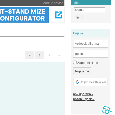
Išči:
Zadnje novice
Prijava
2
»
«
1
Zapomni si me
nov uporabnik
pozabili geslo?