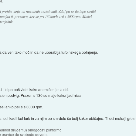
M.
 prehitevanje na navadnih cestah tudi. Zdaj pa se da lepo slediti
manjka 6. prestava, ker se pri 130km/h vrti s 3000rpm. Model,
enjalnik.
 da ven tako moč in da ne uporablja turbinskega polnjenja.
 2.1 jtd pa boš videl kako anemičen je ta dci.
sten podvig. Prazen s 130 se maje kakor jadrnica
 se lahko pelje s 3000 rpm.
tudi kadil kot turk in za njim bo smrdelo še bolj kakor običajno. Ti dci motorji groz
omurkoli drugemu) omogočati platformo
oje pravice do svobode govora.