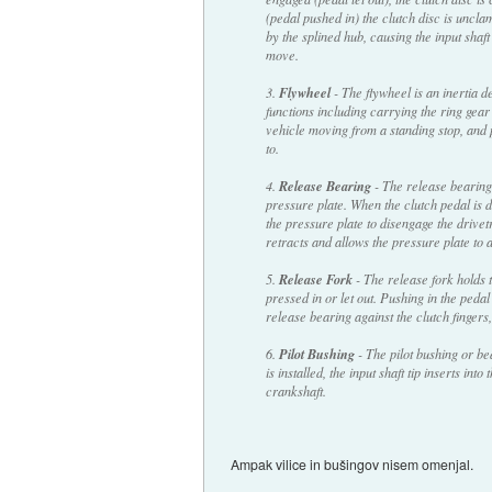
(pedal pushed in) the clutch disc is unclam
by the splined hub, causing the input shaft
move.
3.
Flywheel
- The flywheel is an inertia de
functions including carrying the ring gear 
vehicle moving from a standing stop, and p
to.
4.
Release Bearing
- The release bearing 
pressure plate. When the clutch pedal is d
the pressure plate to disengage the drivet
retracts and allows the pressure plate to 
5.
Release Fork
- The release fork holds t
pressed in or let out. Pushing in the pedal
release bearing against the clutch fingers,
6.
Pilot Bushing
- The pilot bushing or bea
is installed, the input shaft tip inserts int
crankshaft.
Ampak vilice in bušingov nisem omenjal.