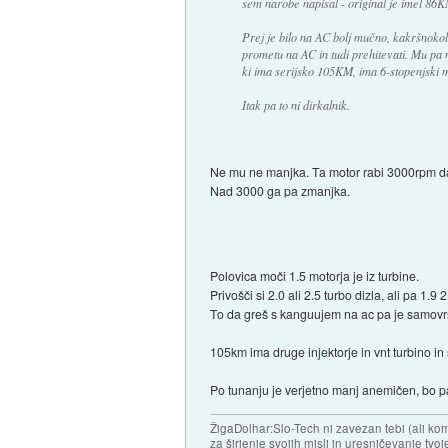
sem narobe napisal - original je imel 86K
Prej je bilo na AC bolj mučno, kakršnokoli
prometu na AC in tudi prehitevati. Mu pa 
ki ima serijsko 105KM, ima 6-stopenjski m
Itak pa to ni dirkalnik.
Ne mu ne manjka. Ta motor rabi 3000rpm da
Nad 3000 ga pa zmanjka.
Polovica moči 1.5 motorja je iz turbine.
Privošči si 2.0 ali 2.5 turbo dizla, ali pa 1.9
To da greš s kanguujem na ac pa je samovr
105km ima druge injektorje in vnt turbino in
Po tunanju je verjetno manj anemičen, bo pa 
ŽigaDolhar:Slo-Tech ni zavezan tebi (ali k
za širjenje svojih misli in uresničevanje tv