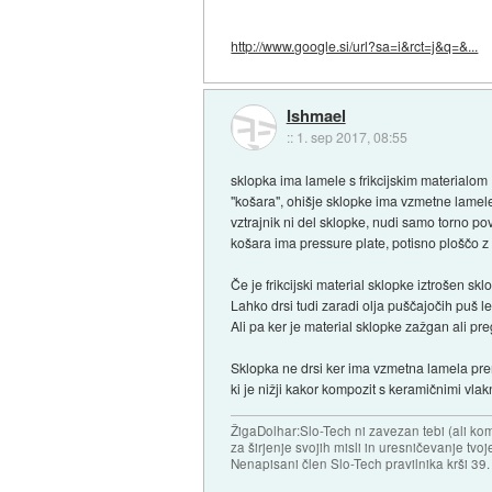
http://www.google.si/url?sa=i&rct=j&q=&...
Ishmael
::
1. sep 2017, 08:55
sklopka ima lamele s frikcijskim materialom
"košara", ohišje sklopke ima vzmetne lamel
vztrajnik ni del sklopke, nudi samo torno po
košara ima pressure plate, potisno ploščo 
Če je frikcijski material sklopke iztrošen sklo
Lahko drsi tudi zaradi olja puščajočih puš l
Ali pa ker je material sklopke zažgan ali pre
Sklopka ne drsi ker ima vzmetna lamela prema
ki je nižji kakor kompozit s keramičnimi vlak
ŽigaDolhar:Slo-Tech ni zavezan tebi (ali k
za širjenje svojih misli in uresničevanje tv
Nenapisani člen Slo-Tech pravilnika krši 39