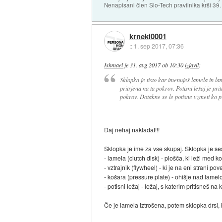
Nenapisani člen Slo-Tech pravilnika krši 39
krneki0001
::
1. sep 2017, 07:36
Ishmael
je
31. avg 2017 ob 10:30
izjavil
:
Sklopka je tisto kar imenuješ lamela in la
pritrjena na ta pokrov. Potisni ležaj je pr
pokrov. Dotakne se le potisne vzmeti ko pr
Daj nehaj nakladat!!!
Sklopka je ime za vse skupaj. Sklopka je sest
- lamela (clutch disk) - plošča, ki leži med 
- vztrajnik (flywheel) - ki je na eni strani 
- košara (pressure plate) - ohišje nad lamelo,
- potisni ležaj - ležaj, s katerim pritisneš 
Če je lamela iztrošena, potem sklopka drsi,