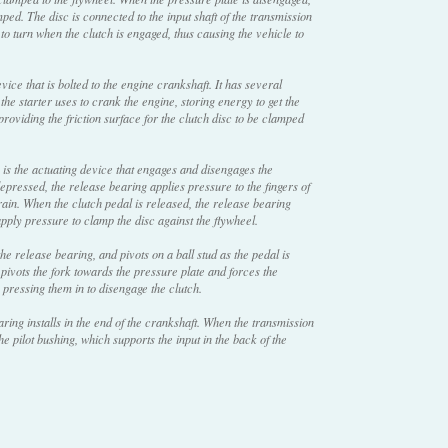
ped. The disc is connected to the input shaft of the transmission
 to turn when the clutch is engaged, thus causing the vehicle to
vice that is bolted to the engine crankshaft. It has several
the starter uses to crank the engine, storing energy to get the
roviding the friction surface for the clutch disc to be clamped
is the actuating device that engages and disengages the
epressed, the release bearing applies pressure to the fingers of
rain. When the clutch pedal is released, the release bearing
apply pressure to clamp the disc against the flywheel.
he release bearing, and pivots on a ball stud as the pedal is
 pivots the fork towards the pressure plate and forces the
 pressing them in to disengage the clutch.
ring installs in the end of the crankshaft. When the transmission
o the pilot bushing, which supports the input in the back of the