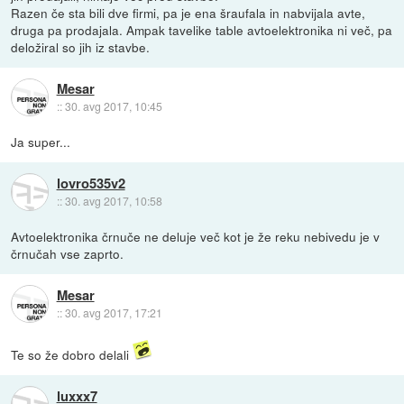
Razen če sta bili dve firmi, pa je ena šraufala in nabvijala avte,
druga pa prodajala. Ampak tavelike table avtoelektronika ni več, pa
deložiral so jih iz stavbe.
Mesar
::
30. avg 2017, 10:45
Ja super...
lovro535v2
::
30. avg 2017, 10:58
Avtoelektronika črnuče ne deluje več kot je že reku nebivedu je v
črnučah vse zaprto.
Mesar
::
30. avg 2017, 17:21
Te so že dobro delali
luxxx7