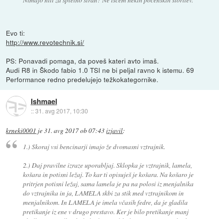
Evo ti:
http://www.revotechnik.si/
PS: Ponavadi pomaga, da poveš kateri avto imaš.
Audi R8 in Škodo fabio 1.0 TSI ne bi peljal ravno k istemu. 69
Performance redno predelujejo težkokategornike.
Ishmael
::
31. avg 2017, 10:30
krneki0001
je
31. avg 2017 ob 07:43
izjavil
:
1.) Skoraj vsi bencinarji imajo že dvomasni vztrajnik.
2.) Daj pravilne izraze uporabljaj. Sklopka je vztrajnik, lamela,
košara in potisni ležaj. To kar ti opisuješ je košara. Na košaro je
pritrjen potisni ležaj, sama lamela je pa na polosi iz menjalnika
do vztrajnika in ja, LAMELA skbi za stik med vztrajnikom in
menjalnikom. In LAMELA je imela včasih fedre, da je gladila
pretikanje iz ene v drugo prestavo. Ker je bilo pretikanje manj