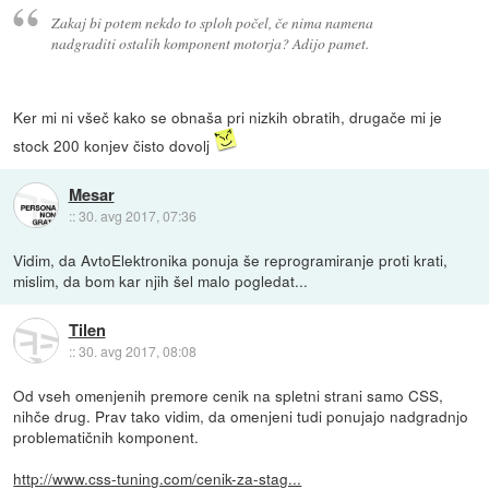
Zakaj bi potem nekdo to sploh počel, če nima namena
nadgraditi ostalih komponent motorja? Adijo pamet.
Ker mi ni všeč kako se obnaša pri nizkih obratih, drugače mi je
stock 200 konjev čisto dovolj
Mesar
::
30. avg 2017, 07:36
Vidim, da AvtoElektronika ponuja še reprogramiranje proti krati,
mislim, da bom kar njih šel malo pogledat...
Tilen
::
30. avg 2017, 08:08
Od vseh omenjenih premore cenik na spletni strani samo CSS,
nihče drug. Prav tako vidim, da omenjeni tudi ponujajo nadgradnjo
problematičnih komponent.
http://www.css-tuning.com/cenik-za-stag...