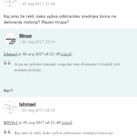
::
30. avg 2017, 21:48
Kaj smo že rekli, kako vpliva odstranitev srednjea lonca na
delovanje motorja? Razen hrupa?
Mesar
::
30. avg 2017, 22:14
Ishmael
je
30. avg 2017 ob 21:30
izjavil
:
Je pa na splošno tunanje vsega kar ima dvomasni vztrajnik zelo
neumno početje.
Ker?
Ishmael
::
30. avg 2017, 22:16
K0l1br1
je
30. avg 2017 ob 21:48
izjavil
:
Kaj smo že rekli, kako vpliva odstranitev srednjea lonca na