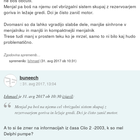
ne boš občutil.
Menjal pa boš na njemu cel vbrizgalni sistem skupaj z rezervoarjem
goriva in ležaje gredi. Dci je čisto zanič motor.
Dvomasni so da lahko vgradijo slabše dele, manjše sinhrone v
menjalniku in manjši in kompaktnejši menjalnik
Trese tudi manj v prostem teku ko je mrzel, samo to ni bilo kaj hudo
problematično.
Zgodovina sprememb…
spremenilo:
Ishmael
(
31. avg 2017 ob 10:31
)
buneech
::
31. avg 2017, 13:04
Ishmael
je
31. avg 2017 ob 10:30
izjavil
:
Menjal pa boš na njemu cel vbrizgalni sistem skupaj z
rezervoarjem goriva in ležaje gredi. Dci je čisto zanič motor.
A to si še zmer na informacijah iz časa Clio 2 -2003, k so mel
Delphi pumpe?