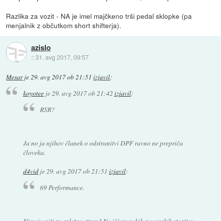
Razlika za vozit - NA je imel majčkeno trši pedal sklopke (pa
menjalnik z občutkom short shifterja).
azislo
::
31. avg 2017, 09:57
Mesar
je
29. avg 2017 ob 21:51
izjavil
:
koyotee
je
29. avg 2017 ob 21:42
izjavil
:
RSR?
Ja no ja njihov članek o odstranitvi DPF ravno ne prepriča
človeka.
d4vid
je
29. avg 2017 ob 21:51
izjavil
:
69 Performance.
Nimajo niti za spletno stran? Ne iščem nekih pocenskih storitev.