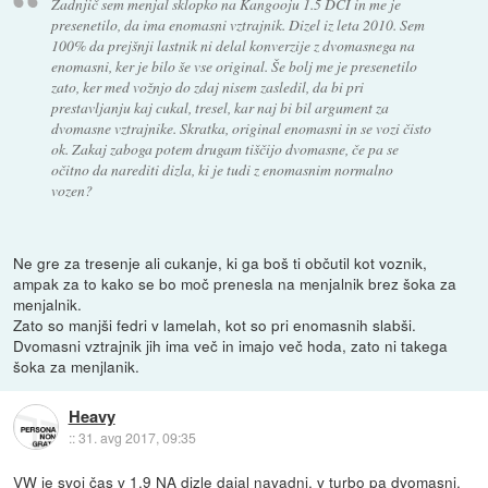
Zadnjič sem menjal sklopko na Kangooju 1.5 DCI in me je
presenetilo, da ima enomasni vztrajnik. Dizel iz leta 2010. Sem
100% da prejšnji lastnik ni delal konverzije z dvomasnega na
enomasni, ker je bilo še vse original. Še bolj me je presenetilo
zato, ker med vožnjo do zdaj nisem zasledil, da bi pri
prestavljanju kaj cukal, tresel, kar naj bi bil argument za
dvomasne vztrajnike. Skratka, original enomasni in se vozi čisto
ok. Zakaj zaboga potem drugam tiščijo dvomasne, če pa se
očitno da narediti dizla, ki je tudi z enomasnim normalno
vozen?
Ne gre za tresenje ali cukanje, ki ga boš ti občutil kot voznik,
ampak za to kako se bo moč prenesla na menjalnik brez šoka za
menjalnik.
Zato so manjši fedri v lamelah, kot so pri enomasnih slabši.
Dvomasni vztrajnik jih ima več in imajo več hoda, zato ni takega
šoka za menjlanik.
Heavy
::
31. avg 2017, 09:35
VW je svoj čas v 1.9 NA dizle dajal navadni, v turbo pa dvomasni.