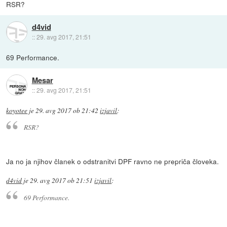
RSR?
d4vid
::
29. avg 2017, 21:51
69 Performance.
Mesar
::
29. avg 2017, 21:51
koyotee
je
29. avg 2017 ob 21:42
izjavil
:
RSR?
Ja no ja njihov članek o odstranitvi DPF ravno ne prepriča človeka.
d4vid
je
29. avg 2017 ob 21:51
izjavil
:
69 Performance.