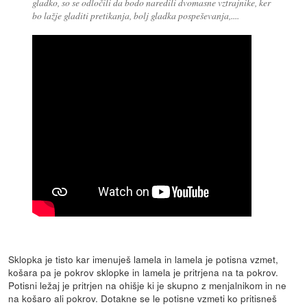
gladko, so se odločili da bodo naredili dvomasne vztrajnike, ker
bo lažje gladiti pretikanja, bolj gladka pospeševanja,....
Sklopka je tisto kar imenuješ lamela in lamela je potisna vzmet,
košara pa je pokrov sklopke in lamela je pritrjena na ta pokrov.
Potisni ležaj je pritrjen na ohišje ki je skupno z menjalnikom in ne
na košaro ali pokrov. Dotakne se le potisne vzmeti ko pritisneš