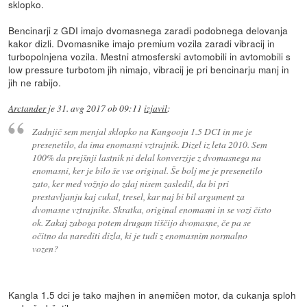
sklopko.
Bencinarji z GDI imajo dvomasnega zaradi podobnega delovanja
kakor dizli. Dvomasnike imajo premium vozila zaradi vibracij in
turbopolnjena vozila. Mestni atmosferski avtomobili in avtomobili s
low pressure turbotom jih nimajo, vibracij je pri bencinarju manj in
jih ne rabijo.
Arctander
je
31. avg 2017 ob 09:11
izjavil
:
Zadnjič sem menjal sklopko na Kangooju 1.5 DCI in me je
presenetilo, da ima enomasni vztrajnik. Dizel iz leta 2010. Sem
100% da prejšnji lastnik ni delal konverzije z dvomasnega na
enomasni, ker je bilo še vse original. Še bolj me je presenetilo
zato, ker med vožnjo do zdaj nisem zasledil, da bi pri
prestavljanju kaj cukal, tresel, kar naj bi bil argument za
dvomasne vztrajnike. Skratka, original enomasni in se vozi čisto
ok. Zakaj zaboga potem drugam tiščijo dvomasne, če pa se
očitno da narediti dizla, ki je tudi z enomasnim normalno
vozen?
Kangla 1.5 dci je tako majhen in anemičen motor, da cukanja sploh