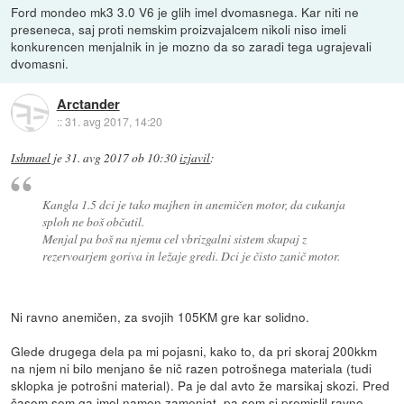
Ford mondeo mk3 3.0 V6 je glih imel dvomasnega. Kar niti ne
preseneca, saj proti nemskim proizvajalcem nikoli niso imeli
konkurencen menjalnik in je mozno da so zaradi tega ugrajevali
dvomasni.
Arctander
::
31. avg 2017, 14:20
Ishmael
je
31. avg 2017 ob 10:30
izjavil
:
Kangla 1.5 dci je tako majhen in anemičen motor, da cukanja
sploh ne boš občutil.
Menjal pa boš na njemu cel vbrizgalni sistem skupaj z
rezervoarjem goriva in ležaje gredi. Dci je čisto zanič motor.
Ni ravno anemičen, za svojih 105KM gre kar solidno.
Glede drugega dela pa mi pojasni, kako to, da pri skoraj 200kkm
na njem ni bilo menjano še nič razen potrošnega materiala (tudi
sklopka je potrošni material). Pa je dal avto že marsikaj skozi. Pred
časom sem ga imel namen zamenjat, pa sem si premislil ravno