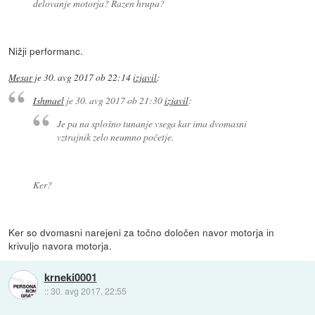
delovanje motorja? Razen hrupa?
Nižji performanc.
Mesar
je
30. avg 2017 ob 22:14
izjavil
:
Ishmael
je
30. avg 2017 ob 21:30
izjavil
:
Je pa na splošno tunanje vsega kar ima dvomasni
vztrajnik zelo neumno početje.
Ker?
Ker so dvomasni narejeni za točno določen navor motorja in
krivuljo navora motorja.
krneki0001
::
30. avg 2017, 22:55