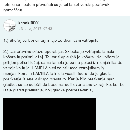
tehničnem potem preverjali če je bil ta softverski popravek
nameščen.
krneki0001
::
31. avg 2017, 07:43
1.) Skoraj vsi bencinarji imajo že dvomasni vztrajnik.
2.) Daj pravilne izraze uporabljaj. Sklopka je vztrajnik, lamela,
košara in potisni ležaj. To kar ti opisuješ je košara. Na košaro je
pritrjen potisni ležaj, sama lamela je pa na polosi iz menjalnika do
vztrajnika in ja, LAMELA skbi za stik med vztrajnikom in
menjalnikom. In LAMELA je imela včasih fedre, da je gladila
pretikanje iz ene v drugo prestavo. Ker je bilo pretikanje manj
gladko, so se odločili da bodo naredili dvomasne vztrajnike, ker bo
lažje gladiti pretikanja, bolj gladka pospeševanja,....