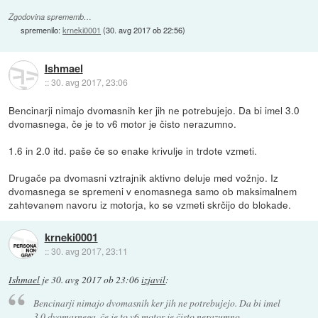
Zgodovina sprememb…
spremenilo:
krneki0001
(
30. avg 2017 ob 22:56
)
Ishmael
::
30. avg 2017, 23:06
Bencinarji nimajo dvomasnih ker jih ne potrebujejo. Da bi imel 3.0
dvomasnega, če je to v6 motor je čisto nerazumno.
1.6 in 2.0 itd. paše če so enake krivulje in trdote vzmeti.
Drugače pa dvomasni vztrajnik aktivno deluje med vožnjo. Iz
dvomasnega se spremeni v enomasnega samo ob maksimalnem
zahtevanem navoru iz motorja, ko se vzmeti skrčijo do blokade.
krneki0001
::
30. avg 2017, 23:11
Ishmael
je
30. avg 2017 ob 23:06
izjavil
:
Bencinarji nimajo dvomasnih ker jih ne potrebujejo. Da bi imel
3.0 dvomasnega, če je to v6 motor je čisto nerazumno.