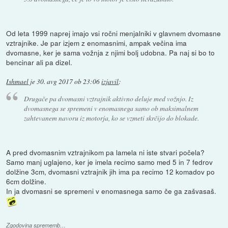
Od leta 1999 naprej imajo vsi ročni menjalniki v glavnem dvomasne
vztrajnike. Je par izjem z enomasnimi, ampak večina ima
dvomasne, ker je sama vožnja z njimi bolj udobna. Pa naj si bo to
bencinar ali pa dizel.
Ishmael
je
30. avg 2017 ob 23:06
izjavil
:
Drugače pa dvomasni vztrajnik aktivno deluje med vožnjo. Iz
dvomasnega se spremeni v enomasnega samo ob maksimalnem
zahtevanem navoru iz motorja, ko se vzmeti skrčijo do blokade.
A pred dvomasnim vztrajnikom pa lamela ni iste stvari počela?
Samo manj uglajeno, ker je imela recimo samo med 5 in 7 fedrov
dolžine 3cm, dvomasni vztrajnik jih ima pa recimo 12 komadov po
6cm dolžine.
In ja dvomasni se spremeni v enomasnega samo če ga zašvasaš.
Zgodovina sprememb…