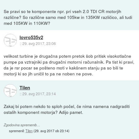
Se pravi so te komponente npr. pri vseh 2.0 TDI CR motorjih
različne? So različne samo med 105kw in 135KW različico, ali tudi
med 105KW in 110KW?
lovro535v2
::
29. avg 2017, 23:06
velikost turbine je drugačna potem pretok šob pritisk visokotlačne
pumpe pa vztrajniki pa drugačni motorni računalnik. Pa tist ki pravi,
da je rsr pocar se pošteno moti v kakšnem stanju pa so bili te
motorji ki so jih uničil to pa ne noben ne pove.
Tilen
::
29. avg 2017, 23:14
Zakaj bi potem nekdo to sploh počel, če nima namena nadgraditi
ostalih komponent motorja? Adijo pamet.
Zgodovina sprememb…
spremenil:
Tilen
(
29. avg 2017 ob 23:14
)