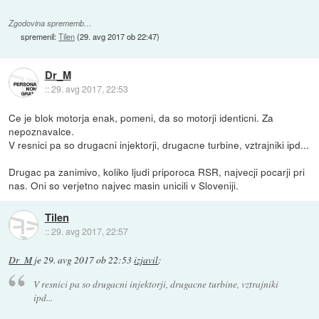
Zgodovina sprememb…
spremenil:
Tilen
(
29. avg 2017 ob 22:47
)
Dr_M
::
29. avg 2017, 22:53
Ce je blok motorja enak, pomeni, da so motorji identicni. Za
nepoznavalce.
V resnici pa so drugacni injektorji, drugacne turbine, vztrajniki ipd...
Drugac pa zanimivo, koliko ljudi priporoca RSR, najvecji pocarji pri
nas. Oni so verjetno najvec masin unicili v Sloveniji.
Tilen
::
29. avg 2017, 22:57
Dr_M
je
29. avg 2017 ob 22:53
izjavil
:
V resnici pa so drugacni injektorji, drugacne turbine, vztrajniki
ipd...