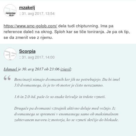
mzakelj
::
31. avg 2017, 13:54
https://www.amc-golob.com/
dela tudi chiptunning. Ima pa
reference daleč na okrog. Sploh kar se tiče toniranja. Je pa ok tip,
se da zmenit vse z njemu.
Scorpia
::
31. avg 2017, 14:00
Ishmael
je
30. avg 2017 ob 23:06
izjavil
:
Bencinarji nimajo dvomasnih ker jih ne potrebujejo. Da bi imel
3.0 dvomasnega, če je to v6 motor je čisto nerazumno.
1.6 in 2.0 itd. paše če so enake krivulje in trdote vzmeti.
Drugače pa dvomasni vztrajnik aktivno deluje med vožnjo. Iz
dvomasnega se spremeni v enomasnega samo ob maksimalnem
zahtevanem navoru iz motorja, ko se vzmeti skrčijo do blokade.