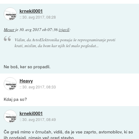
krneki0001
::
30. avg 2017, 08:28
Mesar
je
30. avg 2017 ob 07:36
izjavil
:
Vidim, da AvtoElektronika ponuja še reprogramiranje proti
krati, mislim, da bom kar njih šel malo pogledat...
Ne boš, ker so propadli.
Heavy
::
30. avg 2017, 08:33
Kdaj pa so?
krneki0001
::
30. avg 2017, 08:49
Če greš mimo v črnučah, vidiš, da je vse zaprto, avtomobilov, ki so
jih prodajali, nimajo več pred stavbo.