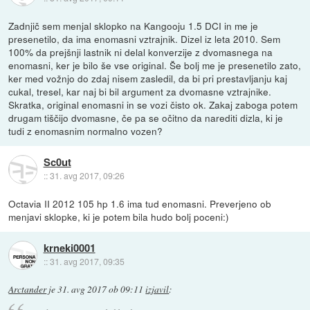
Zadnjič sem menjal sklopko na Kangooju 1.5 DCI in me je
presenetilo, da ima enomasni vztrajnik. Dizel iz leta 2010. Sem
100% da prejšnji lastnik ni delal konverzije z dvomasnega na
enomasni, ker je bilo še vse original. Še bolj me je presenetilo zato,
ker med vožnjo do zdaj nisem zasledil, da bi pri prestavljanju kaj
cukal, tresel, kar naj bi bil argument za dvomasne vztrajnike.
Skratka, original enomasni in se vozi čisto ok. Zakaj zaboga potem
drugam tiščijo dvomasne, če pa se očitno da narediti dizla, ki je
tudi z enomasnim normalno vozen?
Sc0ut
::
31. avg 2017, 09:26
Octavia II 2012 105 hp 1.6 ima tud enomasni. Preverjeno ob
menjavi sklopke, ki je potem bila hudo bolj poceni:)
krneki0001
::
31. avg 2017, 09:35
Arctander
je
31. avg 2017 ob 09:11
izjavil
: