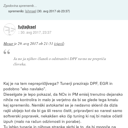
Zgodovina sprememb…
spremenilo:
Ishmael
(
30. avg 2017 ob 23:37
)
fujtajksel
::
30. avg 2017, 23:37
Mesar
je
29. avg 2017 ob 21:51
izjavil
:
Ja no ja njihov članek o odstranitvi DPF ravno ne prepriča
človeka.
Kaj je na tem neprepričljivega? Tunerji prezirajo DPF, EGR in
podobno "eko navlako".
Dieselgate je lepo pokazal, da NOx in PM emisij trenutno dejansko
nihče ne kontrolira in malo je verjetno da bi se glede tega kmalu
kej spremenilo. Nemški avtokartel se je nedavno sklenil da dizla
rajši ubijejo kot da bi ga šli resno čistit, pripravljeni so narest samo
softverski popravek, nekakšen eko čip tuning ki naj bi malce očistil
izpuh (malo na račun odzivnosti in porabe).
Tu lahko tunerje in njihove stranke skrbi le to, da bi mogoče na