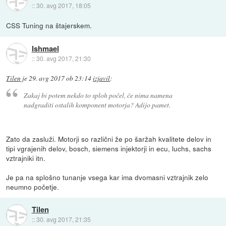
::
30. avg 2017, 18:05
CSS Tuning na štajerskem.
Ishmael
::
30. avg 2017, 21:30
Tilen
je
29. avg 2017 ob 23:14
izjavil
:
Zakaj bi potem nekdo to sploh počel, če nima namena
nadgraditi ostalih komponent motorja? Adijo pamet.
Zato da zasluži. Motorji so različni že po šaržah kvalitete delov in
tipi vgrajenih delov, bosch, siemens injektorji in ecu, luchs, sachs
vztrajniki itn.
Je pa na splošno tunanje vsega kar ima dvomasni vztrajnik zelo
neumno početje.
Tilen
::
30. avg 2017, 21:35