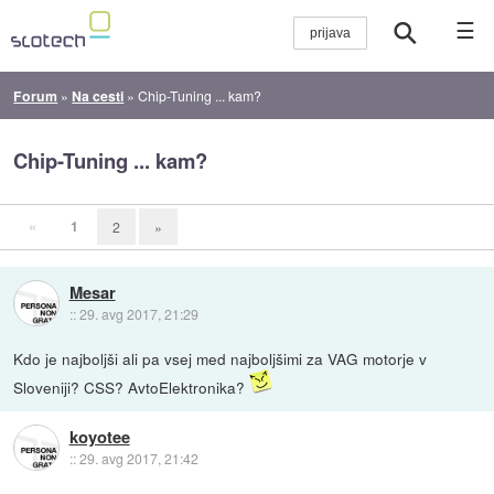
☰
Forum
»
Na cesti
»
Chip-Tuning ... kam?
Chip-Tuning ... kam?
«
1
2
»
Mesar
::
29. avg 2017, 21:29
Kdo je najboljši ali pa vsej med najboljšimi za VAG motorje v
Sloveniji? CSS? AvtoElektronika?
koyotee
::
29. avg 2017, 21:42