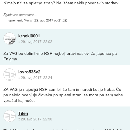
Nimajo niti za spletno stran? Ne iščem nekih pocenskih storitev.
Zgodovina sprememb…
spremenil:
Mesar
(
29. avg 2017 ob 21:52
)
krneki0001
::
29. avg 2017, 22:02
Za VAG bo definitivno RSR najbolj pravi naslov. Za japonce pa
Enigma.
lovro535v2
::
29. avg 2017, 22:24
ZA VAG je najboljši RSR sem bil že tam in naredi kot je treba. Če
pa nekdo ocenjuje človeka po spletni strani se mora pa sam sebe
vprašat kaj hoče.
Tilen
::
29. avg 2017, 22:38