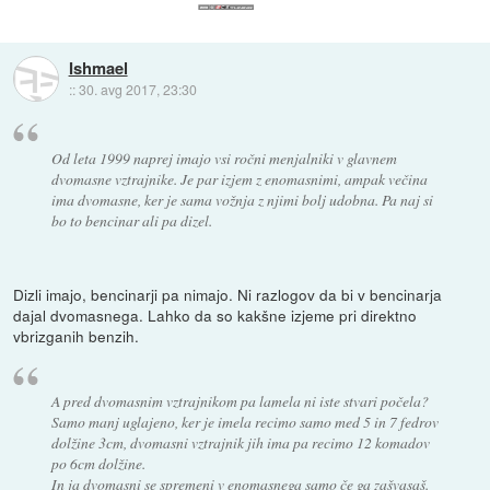
Ishmael
::
30. avg 2017, 23:30
Od leta 1999 naprej imajo vsi ročni menjalniki v glavnem
dvomasne vztrajnike. Je par izjem z enomasnimi, ampak večina
ima dvomasne, ker je sama vožnja z njimi bolj udobna. Pa naj si
bo to bencinar ali pa dizel.
Dizli imajo, bencinarji pa nimajo. Ni razlogov da bi v bencinarja
dajal dvomasnega. Lahko da so kakšne izjeme pri direktno
vbrizganih benzih.
A pred dvomasnim vztrajnikom pa lamela ni iste stvari počela?
Samo manj uglajeno, ker je imela recimo samo med 5 in 7 fedrov
dolžine 3cm, dvomasni vztrajnik jih ima pa recimo 12 komadov
po 6cm dolžine.
In ja dvomasni se spremeni v enomasnega samo če ga zašvasaš.