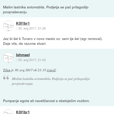
Mislim lastnika avtomobila. Podjetja se pač prilagodijo
povpraševanju.
K0l1br1
::
30. avg 2017, 21:36
Jaz bi šel k Tunerc v novo mesto oz. sem tja šel (egr removal).
Daje vtis, da razume stvari.
Ishmael
::
30. avg 2017, 21:43
Tilen
je
30. avg 2017 ob 21:35
izjavil
:
Mislim lastnika avtomobila. Podjetja se pač prilagodijo
povpraševanju.
Pumpanje egota ali naveličanost s obstoječim vozilom.
K0l1br1