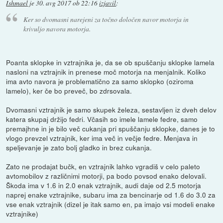
Ishmael
je
30. avg 2017 ob 22:16
izjavil
:
Ker so dvomasni narejeni za točno določen navor motorja in
krivuljo navora motorja.
Poanta sklopke in vztrajnika je, da se ob spuščanju sklopke lamela
nasloni na vztrajnik in prenese moč motorja na menjalnik. Koliko
ima avto navora je problematično za samo sklopko (oziroma
lamelo), ker če bo preveč, bo zdrsovala.
Dvomasni vztrajnik je samo skupek železa, sestavljen iz dveh delov
katera skupaj držijo fedri. Včasih so imele lamele fedre, samo
premajhne in je bilo več cukanja pri spuščanju sklopke, danes je to
vlogo prevzel vztrajnik, ker ima več in večje fedre. Menjava in
speljevanje je zato bolj gladko in brez cukanja.
Zato ne prodajat bučk, en vztrajnik lahko vgradiš v celo paleto
avtomobilov z različnimi motorji, pa bodo povsod enako delovali.
Škoda ima v 1.6 in 2.0 enak vztrajnik, audi daje od 2.5 motorja
naprej enake vztrajnike, subaru ima za bencinarje od 1.6 do 3.0 za
vse enak vztrajnik (dizel je itak samo en, pa imajo vsi modeli enake
vztrajnike)