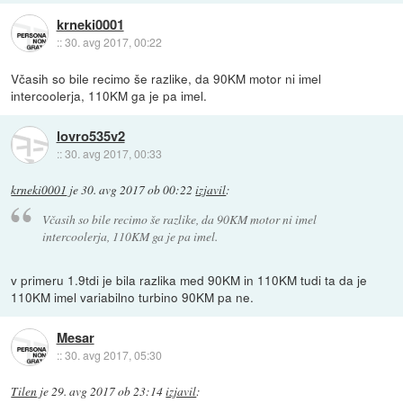
krneki0001
::
30. avg 2017, 00:22
Včasih so bile recimo še razlike, da 90KM motor ni imel
intercoolerja, 110KM ga je pa imel.
lovro535v2
::
30. avg 2017, 00:33
krneki0001
je
30. avg 2017 ob 00:22
izjavil
:
Včasih so bile recimo še razlike, da 90KM motor ni imel
intercoolerja, 110KM ga je pa imel.
v primeru 1.9tdi je bila razlika med 90KM in 110KM tudi ta da je
110KM imel variabilno turbino 90KM pa ne.
Mesar
::
30. avg 2017, 05:30
Tilen
je
29. avg 2017 ob 23:14
izjavil
: