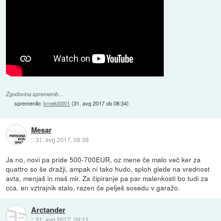
Zgodovina sprememb…
spremenilo:
krneki0001
(
31. avg 2017 ob 08:34
)
Mesar
::
31. avg 2017, 08:38
Ja no, novi pa pride 500-700EUR, oz mene če malo več ker za
quattro so še dražji, ampak ni tako hudo, sploh glede na vrednost
avta, menjaš in maš mir. Za čipiranje pa par malenkosti bo tudi za
cca. en vztrajnik stalo, razen če pelješ sosedu v garažo.
Arctander
::
31. avg 2017, 09:11