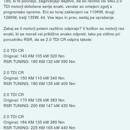
Tisti, ki to počnejo, zagovarjajo dejstvo, da so recimo vsi VAG 2.0
TDI motorji določene serije enaki, vendar so omejeni zgolj s
programsko opremo. Eni so torej zaklenjeni na 110KW, drugi
126KW, tretji 135W, itd. Vse lepo in prav, sedaj pa vprašanje.
Zakaj se ti motorji potem različno odpirajo? V kolikor so motorji res
enaki, bi se morali vsi približno enako odpreti, tako pa vidimo pri
ponudniku RSR, da se 2.0 TDI CR odpira takole:
2.0 TDI CR
Original: 143 KM 105 kW 320 Nm
RSR TUNING: 180 KM 132 kW 390 Nm
2.0 TDI CR
Original: 150 KM 110 kW 340 Nm
RSR TUNING: 180 KM 135 kW 400 Nm
2.0 TDI CR
Original: 170 KM 126 kW 383 Nm
RSR TUNING: 200 KM 147 kW 430 Nm
2.0 TDI CR
Original: 184 KM 135 kW 380 Nm
RSR TUNING: 225 KM 165 kW 440 Nm