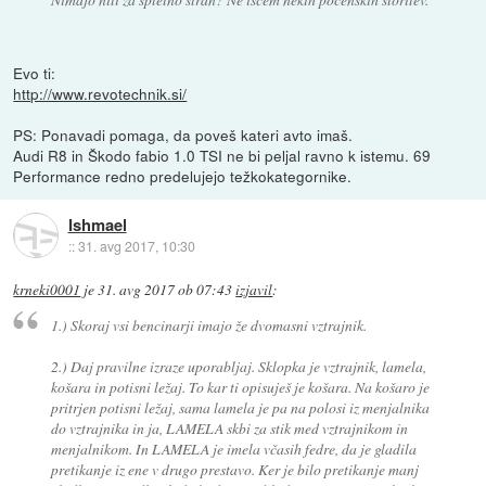
Evo ti:
http://www.revotechnik.si/
PS: Ponavadi pomaga, da poveš kateri avto imaš.
Audi R8 in Škodo fabio 1.0 TSI ne bi peljal ravno k istemu. 69
Performance redno predelujejo težkokategornike.
Ishmael
::
31. avg 2017, 10:30
krneki0001
je
31. avg 2017 ob 07:43
izjavil
:
1.) Skoraj vsi bencinarji imajo že dvomasni vztrajnik.
2.) Daj pravilne izraze uporabljaj. Sklopka je vztrajnik, lamela,
košara in potisni ležaj. To kar ti opisuješ je košara. Na košaro je
pritrjen potisni ležaj, sama lamela je pa na polosi iz menjalnika
do vztrajnika in ja, LAMELA skbi za stik med vztrajnikom in
menjalnikom. In LAMELA je imela včasih fedre, da je gladila
pretikanje iz ene v drugo prestavo. Ker je bilo pretikanje manj