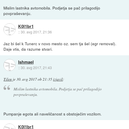
Mislim lastnika avtomobila. Podjetja se pač prilagodijo
povpraševanju.
K0l1br1
::
30. avg 2017, 21:36
Jaz bi šel k Tunerc v novo mesto oz. sem tja šel (egr removal).
Daje vtis, da razume stvari.
Ishmael
::
30. avg 2017, 21:43
Tilen
je
30. avg 2017 ob 21:35
izjavil
:
Mislim lastnika avtomobila. Podjetja se pač prilagodijo
povpraševanju.
Pumpanje egota ali naveličanost s obstoječim vozilom.
K0l1br1