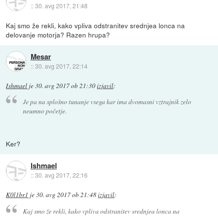
::
30. avg 2017, 21:48
Kaj smo že rekli, kako vpliva odstranitev srednjea lonca na
delovanje motorja? Razen hrupa?
Mesar
::
30. avg 2017, 22:14
Ishmael
je
30. avg 2017 ob 21:30
izjavil
:
Je pa na splošno tunanje vsega kar ima dvomasni vztrajnik zelo
neumno početje.
Ker?
Ishmael
::
30. avg 2017, 22:16
K0l1br1
je
30. avg 2017 ob 21:48
izjavil
:
Kaj smo že rekli, kako vpliva odstranitev srednjea lonca na