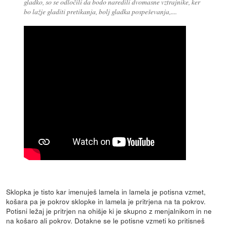
gladko, so se odločili da bodo naredili dvomasne vztrajnike, ker
bo lažje gladiti pretikanja, bolj gladka pospeševanja,....
Sklopka je tisto kar imenuješ lamela in lamela je potisna vzmet,
košara pa je pokrov sklopke in lamela je pritrjena na ta pokrov.
Potisni ležaj je pritrjen na ohišje ki je skupno z menjalnikom in ne
na košaro ali pokrov. Dotakne se le potisne vzmeti ko pritisneš