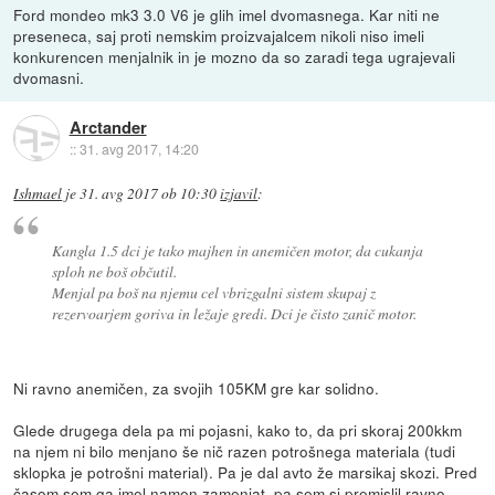
Ford mondeo mk3 3.0 V6 je glih imel dvomasnega. Kar niti ne
preseneca, saj proti nemskim proizvajalcem nikoli niso imeli
konkurencen menjalnik in je mozno da so zaradi tega ugrajevali
dvomasni.
Arctander
::
31. avg 2017, 14:20
Ishmael
je
31. avg 2017 ob 10:30
izjavil
:
Kangla 1.5 dci je tako majhen in anemičen motor, da cukanja
sploh ne boš občutil.
Menjal pa boš na njemu cel vbrizgalni sistem skupaj z
rezervoarjem goriva in ležaje gredi. Dci je čisto zanič motor.
Ni ravno anemičen, za svojih 105KM gre kar solidno.
Glede drugega dela pa mi pojasni, kako to, da pri skoraj 200kkm
na njem ni bilo menjano še nič razen potrošnega materiala (tudi
sklopka je potrošni material). Pa je dal avto že marsikaj skozi. Pred
časom sem ga imel namen zamenjat, pa sem si premislil ravno