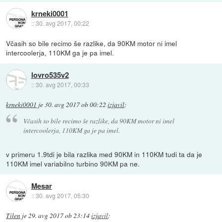
krneki0001
::
30. avg 2017, 00:22
Včasih so bile recimo še razlike, da 90KM motor ni imel
intercoolerja, 110KM ga je pa imel.
lovro535v2
::
30. avg 2017, 00:33
krneki0001
je
30. avg 2017 ob 00:22
izjavil
:
Včasih so bile recimo še razlike, da 90KM motor ni imel
intercoolerja, 110KM ga je pa imel.
v primeru 1.9tdi je bila razlika med 90KM in 110KM tudi ta da je
110KM imel variabilno turbino 90KM pa ne.
Mesar
::
30. avg 2017, 05:30
Tilen
je
29. avg 2017 ob 23:14
izjavil
: