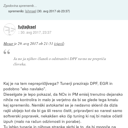
Zgodovina sprememb…
spremenilo:
Ishmael
(
30. avg 2017 ob 23:37
)
fujtajksel
::
30. avg 2017, 23:37
Mesar
je
29. avg 2017 ob 21:51
izjavil
:
Ja no ja njihov članek o odstranitvi DPF ravno ne prepriča
človeka.
Kaj je na tem neprepričljivega? Tunerji prezirajo DPF, EGR in
podobno "eko navlako".
Dieselgate je lepo pokazal, da NOx in PM emisij trenutno dejansko
nihče ne kontrolira in malo je verjetno da bi se glede tega kmalu
kej spremenilo. Nemški avtokartel se je nedavno sklenil da dizla
rajši ubijejo kot da bi ga šli resno čistit, pripravljeni so narest samo
softverski popravek, nekakšen eko čip tuning ki naj bi malce očistil
izpuh (malo na račun odzivnosti in porabe).
Tu lahko tunerje in njihove stranke skrbi le to, da bi mogoče na