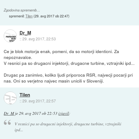
Zgodovina sprememb…
spremenil:
Tilen
(
29. avg 2017 ob 22:47
)
Dr_M
::
29. avg 2017, 22:53
Ce je blok motorja enak, pomeni, da so motorji identicni. Za
nepoznavalce.
V resnici pa so drugacni injektorji, drugacne turbine, vztrajniki ipd...
Drugac pa zanimivo, koliko ljudi priporoca RSR, najvecji pocarji pri
nas. Oni so verjetno najvec masin unicili v Sloveniji.
Tilen
::
29. avg 2017, 22:57
Dr_M
je
29. avg 2017 ob 22:53
izjavil
:
V resnici pa so drugacni injektorji, drugacne turbine, vztrajniki
ipd...