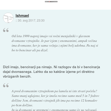
Ishmael
::
30. avg 2017, 23:30
Od leta 1999 naprej imajo vsi ročni menjalniki v glavnem
dvomasne vztrajnike. Je par izjem z enomasnimi, ampak večina
ima dvomasne, ker je sama vožnja z njimi bolj udobna. Pa naj si
bo to bencinar ali pa dizel.
Dizli imajo, bencinarji pa nimajo. Ni razlogov da bi v bencinarja
dajal dvomasnega. Lahko da so kakšne izjeme pri direktno
vbrizganih benzih.
A pred dvomasnim vztrajnikom pa lamela ni iste stvari počela?
Samo manj uglajeno, ker je imela recimo samo med 5 in 7 fedrov
dolžine 3cm, dvomasni vztrajnik jih ima pa recimo 12 komadov
po 6cm dolžine.
In ja dvomasni se spremeni v enomasnega samo če ga zašvasaš.