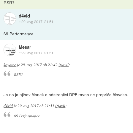
RSR?
d4vid
::
29. avg 2017, 21:51
69 Performance.
Mesar
::
29. avg 2017, 21:51
koyotee
je
29. avg 2017 ob 21:42
izjavil
:
RSR?
Ja no ja njihov članek o odstranitvi DPF ravno ne prepriča človeka.
d4vid
je
29. avg 2017 ob 21:51
izjavil
:
69 Performance.