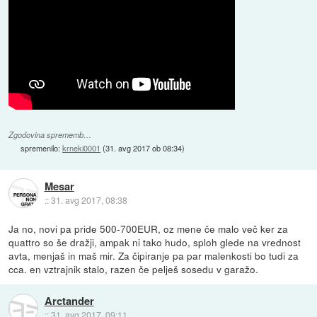
Zgodovina sprememb…
spremenilo:
krneki0001
(
31. avg 2017 ob 08:34
)
Mesar
::
31. avg 2017, 08:38
Ja no, novi pa pride 500-700EUR, oz mene če malo več ker za
quattro so še dražji, ampak ni tako hudo, sploh glede na vrednost
avta, menjaš in maš mir. Za čipiranje pa par malenkosti bo tudi za
cca. en vztrajnik stalo, razen če pelješ sosedu v garažo.
Arctander
::
31. avg 2017, 09:11