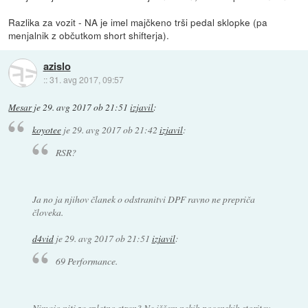
Razlika za vozit - NA je imel majčkeno trši pedal sklopke (pa
menjalnik z občutkom short shifterja).
azislo
::
31. avg 2017, 09:57
Mesar
je
29. avg 2017 ob 21:51
izjavil
:
koyotee
je
29. avg 2017 ob 21:42
izjavil
:
RSR?
Ja no ja njihov članek o odstranitvi DPF ravno ne prepriča
človeka.
d4vid
je
29. avg 2017 ob 21:51
izjavil
:
69 Performance.
Nimajo niti za spletno stran? Ne iščem nekih pocenskih storitev.