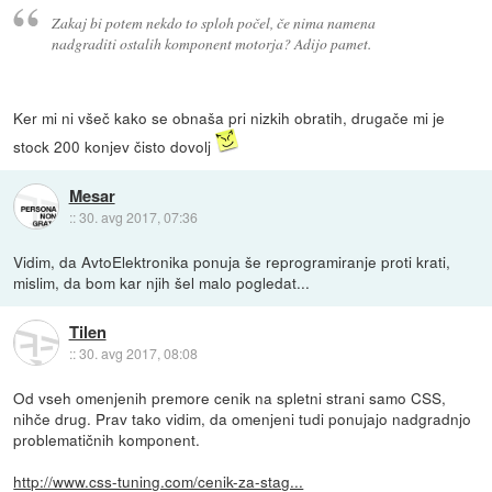
Zakaj bi potem nekdo to sploh počel, če nima namena
nadgraditi ostalih komponent motorja? Adijo pamet.
Ker mi ni všeč kako se obnaša pri nizkih obratih, drugače mi je
stock 200 konjev čisto dovolj
Mesar
::
30. avg 2017, 07:36
Vidim, da AvtoElektronika ponuja še reprogramiranje proti krati,
mislim, da bom kar njih šel malo pogledat...
Tilen
::
30. avg 2017, 08:08
Od vseh omenjenih premore cenik na spletni strani samo CSS,
nihče drug. Prav tako vidim, da omenjeni tudi ponujajo nadgradnjo
problematičnih komponent.
http://www.css-tuning.com/cenik-za-stag...