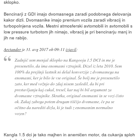
sklopko.
Bencinarji z GDI imajo dvomasnega zaradi podobnega delovanja
kakor dizli. Dvomasnike imajo premium vozila zaradi vibracij in
turbopolnjena vozila. Mestni atmosferski avtomobili in avtomobili s
low pressure turbotom jih nimajo, vibracij je pri bencinarju manj in
jih ne rabijo.
Arctander
je
31. avg 2017 ob 09:11
izjavil
:
Zadnjič sem menjal sklopko na Kangooju 1.5 DCI in me je
presenetilo, da ima enomasni vztrajnik. Dizel iz leta 2010. Sem
100% da prejšnji lastnik ni delal konverzije z dvomasnega na
enomasni, ker je bilo še vse original. Še bolj me je presenetilo
zato, ker med vožnjo do zdaj nisem zasledil, da bi pri
prestavljanju kaj cukal, tresel, kar naj bi bil argument za
dvomasne vztrajnike. Skratka, original enomasni in se vozi čisto
ok. Zakaj zaboga potem drugam tiščijo dvomasne, če pa se
očitno da narediti dizla, ki je tudi z enomasnim normalno
vozen?
Kangla 1.5 dci je tako majhen in anemičen motor, da cukanja sploh