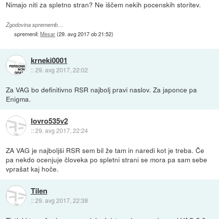
Nimajo niti za spletno stran? Ne iščem nekih pocenskih storitev.
Zgodovina sprememb…
spremenil:
Mesar
(
29. avg 2017 ob 21:52
)
krneki0001
::
29. avg 2017, 22:02
Za VAG bo definitivno RSR najbolj pravi naslov. Za japonce pa
Enigma.
lovro535v2
::
29. avg 2017, 22:24
ZA VAG je najboljši RSR sem bil že tam in naredi kot je treba. Če
pa nekdo ocenjuje človeka po spletni strani se mora pa sam sebe
vprašat kaj hoče.
Tilen
::
29. avg 2017, 22:38