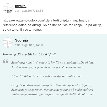
mzakelj
::
31. avg 2017, 13:54
https://www.amc-golob.com/
dela tudi chiptunning. Ima pa
reference daleč na okrog. Sploh kar se tiče toniranja. Je pa ok tip,
se da zmenit vse z njemu.
Scorpia
::
31. avg 2017, 14:00
Ishmael
je
30. avg 2017 ob 23:06
izjavil
:
Bencinarji nimajo dvomasnih ker jih ne potrebujejo. Da bi imel
3.0 dvomasnega, če je to v6 motor je čisto nerazumno.
1.6 in 2.0 itd. paše če so enake krivulje in trdote vzmeti.
Drugače pa dvomasni vztrajnik aktivno deluje med vožnjo. Iz
dvomasnega se spremeni v enomasnega samo ob maksimalnem
zahtevanem navoru iz motorja, ko se vzmeti skrčijo do blokade.