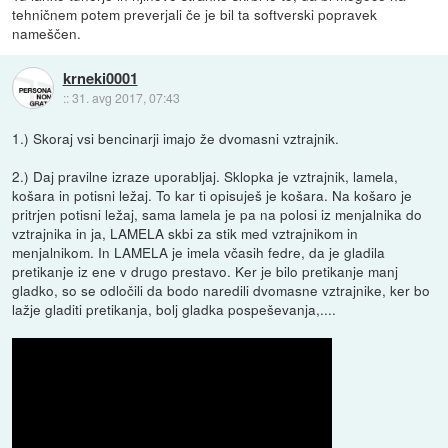
tehničnem potem preverjali če je bil ta softverski popravek
nameščen.
krneki0001
::
31. avg 2017, 07:43
1.) Skoraj vsi bencinarji imajo že dvomasni vztrajnik.
2.) Daj pravilne izraze uporabljaj. Sklopka je vztrajnik, lamela,
košara in potisni ležaj. To kar ti opisuješ je košara. Na košaro je
pritrjen potisni ležaj, sama lamela je pa na polosi iz menjalnika do
vztrajnika in ja, LAMELA skbi za stik med vztrajnikom in
menjalnikom. In LAMELA je imela včasih fedre, da je gladila
pretikanje iz ene v drugo prestavo. Ker je bilo pretikanje manj
gladko, so se odločili da bodo naredili dvomasne vztrajnike, ker bo
lažje gladiti pretikanja, bolj gladka pospeševanja,....