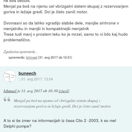
ne boš občutil.
Menjal pa boš na njemu cel vbrizgalni sistem skupaj z rezervoarjem
goriva in ležaje gredi. Dci je čisto zanič motor.
Dvomasni so da lahko vgradijo slabše dele, manjše sinhrone v
menjalniku in manjši in kompaktnejši menjalnik
Trese tudi manj v prostem teku ko je mrzel, samo to ni bilo kaj hudo
problematično.
Zgodovina sprememb…
spremenilo:
Ishmael
(
31. avg 2017 ob 10:31
)
buneech
::
31. avg 2017, 13:04
Ishmael
je
31. avg 2017 ob 10:30
izjavil
:
Menjal pa boš na njemu cel vbrizgalni sistem skupaj z
rezervoarjem goriva in ležaje gredi. Dci je čisto zanič motor.
A to si še zmer na informacijah iz časa Clio 2 -2003, k so mel
Delphi pumpe?