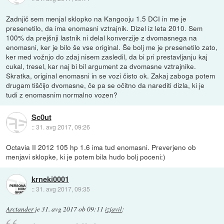
Zadnjič sem menjal sklopko na Kangooju 1.5 DCI in me je
presenetilo, da ima enomasni vztrajnik. Dizel iz leta 2010. Sem
100% da prejšnji lastnik ni delal konverzije z dvomasnega na
enomasni, ker je bilo še vse original. Še bolj me je presenetilo zato,
ker med vožnjo do zdaj nisem zasledil, da bi pri prestavljanju kaj
cukal, tresel, kar naj bi bil argument za dvomasne vztrajnike.
Skratka, original enomasni in se vozi čisto ok. Zakaj zaboga potem
drugam tiščijo dvomasne, če pa se očitno da narediti dizla, ki je
tudi z enomasnim normalno vozen?
Sc0ut
::
31. avg 2017, 09:26
Octavia II 2012 105 hp 1.6 ima tud enomasni. Preverjeno ob
menjavi sklopke, ki je potem bila hudo bolj poceni:)
krneki0001
::
31. avg 2017, 09:35
Arctander
je
31. avg 2017 ob 09:11
izjavil
: