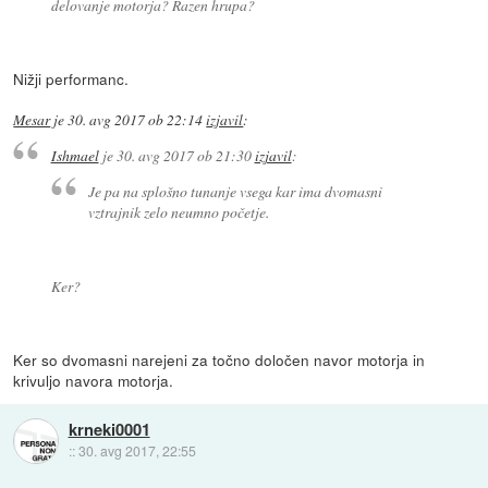
delovanje motorja? Razen hrupa?
Nižji performanc.
Mesar
je
30. avg 2017 ob 22:14
izjavil
:
Ishmael
je
30. avg 2017 ob 21:30
izjavil
:
Je pa na splošno tunanje vsega kar ima dvomasni
vztrajnik zelo neumno početje.
Ker?
Ker so dvomasni narejeni za točno določen navor motorja in
krivuljo navora motorja.
krneki0001
::
30. avg 2017, 22:55