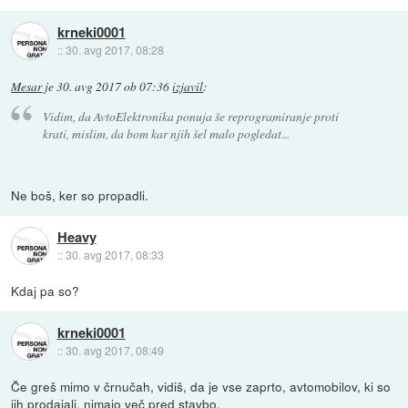
krneki0001
::
30. avg 2017, 08:28
Mesar
je
30. avg 2017 ob 07:36
izjavil
:
Vidim, da AvtoElektronika ponuja še reprogramiranje proti
krati, mislim, da bom kar njih šel malo pogledat...
Ne boš, ker so propadli.
Heavy
::
30. avg 2017, 08:33
Kdaj pa so?
krneki0001
::
30. avg 2017, 08:49
Če greš mimo v črnučah, vidiš, da je vse zaprto, avtomobilov, ki so
jih prodajali, nimajo več pred stavbo.