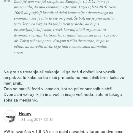
Zadnjič sem menjal sklopko na Kangooju 1.5 DCI in me je
presenetilo, da ima enomasni vztrajnik. Dizel iz leta 2010. Sem
100% da prejšnji lastnik ni delal konverzije z dvomasnega na
enomasni, ker je bilo še vse original. Še bolj me je presenetilo
zato, ker med vožnjo do zdaj nisem zasledil, da bi pri
prestavljanju kaj cukal, tresel, kar naj bi bil argument za
dvomasne vztrajnike. Skratka, original enomasni in se vozi čisto
ok. Zakaj zaboga potem drugam tiščijo dvomasne, če pa se
očitno da narediti dizla, ki je tudi z enomasnim normalno
vozen?
Ne gre za tresenje ali cukanje, ki ga boš ti občutil kot voznik,
ampak za to kako se bo moč prenesla na menjalnik brez šoka za
menjalnik.
Zato so manjši fedri v lamelah, kot so pri enomasnih slabši.
Dvomasni vztrajnik jih ima več in imajo več hoda, zato ni takega
šoka za menjlanik.
Heavy
::
31. avg 2017, 09:35
VW je svoj čas v 1.9 NA dizle dajal navadni, v turbo pa dvomasni.