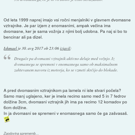
Od leta 1999 naprej imajo vsi ročni menjalniki v glavnem dvomasne
vztrajnike. Je par izjem z enomasnimi, ampak večina ima
dvomasne, ker je sama vožnja z njimi bolj udobna. Pa naj si bo to
bencinar ali pa dizel.
Ishmael
je
30. avg 2017 ob 23:06
izjavil
:
Drugače pa dvomasni vztrajnik aktivno deluje med vožnjo. Iz
dvomasnega se spremeni v enomasnega samo ob maksimalnem
zahtevanem navoru iz motorja, ko se vzmeti skrčijo do blokade.
A pred dvomasnim vztrajnikom pa lamela ni iste stvari počela?
Samo manj uglajeno, ker je imela recimo samo med 5 in 7 fedrov
dolžine 3cm, dvomasni vztrajnik jih ima pa recimo 12 komadov po
6cm dolžine.
In ja dvomasni se spremeni v enomasnega samo če ga zašvasaš.
Zgodovina sprememb…