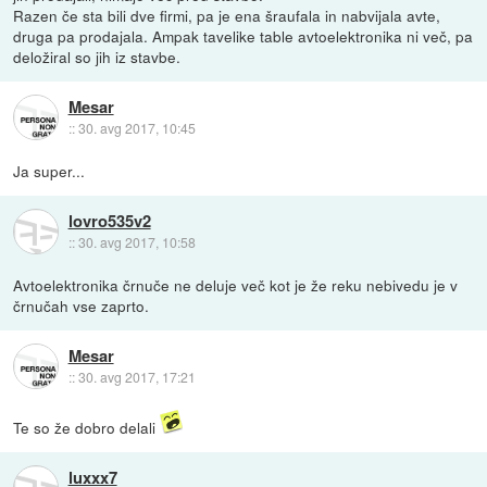
Razen če sta bili dve firmi, pa je ena šraufala in nabvijala avte,
druga pa prodajala. Ampak tavelike table avtoelektronika ni več, pa
deložiral so jih iz stavbe.
Mesar
::
30. avg 2017, 10:45
Ja super...
lovro535v2
::
30. avg 2017, 10:58
Avtoelektronika črnuče ne deluje več kot je že reku nebivedu je v
črnučah vse zaprto.
Mesar
::
30. avg 2017, 17:21
Te so že dobro delali
luxxx7