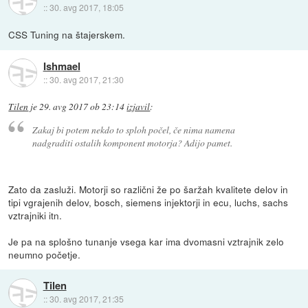
::
30. avg 2017, 18:05
CSS Tuning na štajerskem.
Ishmael
::
30. avg 2017, 21:30
Tilen
je
29. avg 2017 ob 23:14
izjavil
:
Zakaj bi potem nekdo to sploh počel, če nima namena
nadgraditi ostalih komponent motorja? Adijo pamet.
Zato da zasluži. Motorji so različni že po šaržah kvalitete delov in
tipi vgrajenih delov, bosch, siemens injektorji in ecu, luchs, sachs
vztrajniki itn.
Je pa na splošno tunanje vsega kar ima dvomasni vztrajnik zelo
neumno početje.
Tilen
::
30. avg 2017, 21:35