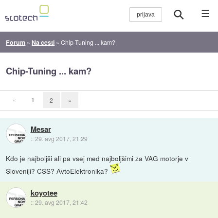
☰
Forum
»
Na cesti
»
Chip-Tuning ... kam?
Chip-Tuning ... kam?
«
1
2
»
Mesar
::
29. avg 2017, 21:29
Kdo je najboljši ali pa vsej med najboljšimi za VAG motorje v
Sloveniji? CSS? AvtoElektronika?
koyotee
::
29. avg 2017, 21:42