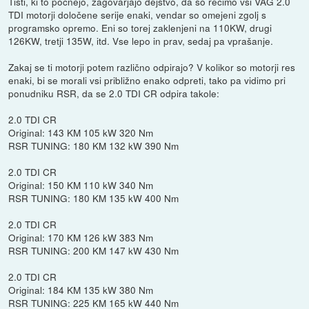
Tisti, ki to počnejo, zagovarjajo dejstvo, da so recimo vsi VAG 2.0
TDI motorji določene serije enaki, vendar so omejeni zgolj s
programsko opremo. Eni so torej zaklenjeni na 110KW, drugi
126KW, tretji 135W, itd. Vse lepo in prav, sedaj pa vprašanje.
Zakaj se ti motorji potem različno odpirajo? V kolikor so motorji res
enaki, bi se morali vsi približno enako odpreti, tako pa vidimo pri
ponudniku RSR, da se 2.0 TDI CR odpira takole:
2.0 TDI CR
Original: 143 KM 105 kW 320 Nm
RSR TUNING: 180 KM 132 kW 390 Nm
2.0 TDI CR
Original: 150 KM 110 kW 340 Nm
RSR TUNING: 180 KM 135 kW 400 Nm
2.0 TDI CR
Original: 170 KM 126 kW 383 Nm
RSR TUNING: 200 KM 147 kW 430 Nm
2.0 TDI CR
Original: 184 KM 135 kW 380 Nm
RSR TUNING: 225 KM 165 kW 440 Nm