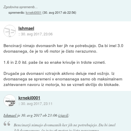
Zgodovina sprememb…
spremenilo:
krneki0001
(
30. avg 2017 ob 22:56
)
Ishmael
::
30. avg 2017, 23:06
Bencinarji nimajo dvomasnih ker jih ne potrebujejo. Da bi imel 3.0
dvomasnega, če je to v6 motor je čisto nerazumno.
1.6 in 2.0 itd. paše če so enake krivulje in trdote vzmeti.
Drugače pa dvomasni vztrajnik aktivno deluje med vožnjo. Iz
dvomasnega se spremeni v enomasnega samo ob maksimalnem
zahtevanem navoru iz motorja, ko se vzmeti skrčijo do blokade.
krneki0001
::
30. avg 2017, 23:11
Ishmael
je
30. avg 2017 ob 23:06
izjavil
:
Bencinarji nimajo dvomasnih ker jih ne potrebujejo. Da bi imel
3.0 dvomasnega, če je to v6 motor je čisto nerazumno.