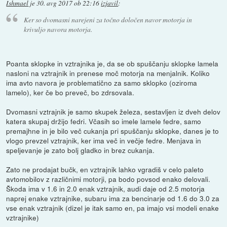
Ishmael
je
30. avg 2017 ob 22:16
izjavil
:
Ker so dvomasni narejeni za točno določen navor motorja in
krivuljo navora motorja.
Poanta sklopke in vztrajnika je, da se ob spuščanju sklopke lamela
nasloni na vztrajnik in prenese moč motorja na menjalnik. Koliko
ima avto navora je problematično za samo sklopko (oziroma
lamelo), ker če bo preveč, bo zdrsovala.
Dvomasni vztrajnik je samo skupek železa, sestavljen iz dveh delov
katera skupaj držijo fedri. Včasih so imele lamele fedre, samo
premajhne in je bilo več cukanja pri spuščanju sklopke, danes je to
vlogo prevzel vztrajnik, ker ima več in večje fedre. Menjava in
speljevanje je zato bolj gladko in brez cukanja.
Zato ne prodajat bučk, en vztrajnik lahko vgradiš v celo paleto
avtomobilov z različnimi motorji, pa bodo povsod enako delovali.
Škoda ima v 1.6 in 2.0 enak vztrajnik, audi daje od 2.5 motorja
naprej enake vztrajnike, subaru ima za bencinarje od 1.6 do 3.0 za
vse enak vztrajnik (dizel je itak samo en, pa imajo vsi modeli enake
vztrajnike)