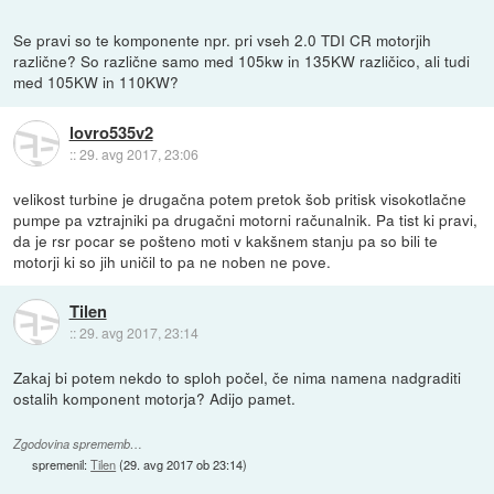
Se pravi so te komponente npr. pri vseh 2.0 TDI CR motorjih
različne? So različne samo med 105kw in 135KW različico, ali tudi
med 105KW in 110KW?
lovro535v2
::
29. avg 2017, 23:06
velikost turbine je drugačna potem pretok šob pritisk visokotlačne
pumpe pa vztrajniki pa drugačni motorni računalnik. Pa tist ki pravi,
da je rsr pocar se pošteno moti v kakšnem stanju pa so bili te
motorji ki so jih uničil to pa ne noben ne pove.
Tilen
::
29. avg 2017, 23:14
Zakaj bi potem nekdo to sploh počel, če nima namena nadgraditi
ostalih komponent motorja? Adijo pamet.
Zgodovina sprememb…
spremenil:
Tilen
(
29. avg 2017 ob 23:14
)