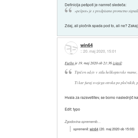
Definicija pešpoti je namreč sledeča:
»pešpot« je s predpisano prometno signa
Zdaj, ali pločnik spada pod to, ali ne? Zakaj
win64
::
20. maj 2020, 15:01
Furbo
je
19. maj 2020 ob 21:36
izjavil
:
Tipičen odziv v stilu helikopterske mame,
Ti kar furaj svojega otroka po pločnikih, 
Hvala za razsvetlitev, se bomo naslednjič kar
Edit: typo
Zgodovina sprememb…
spremenil:
win64
(
20. maj 2020 ob 15:03
)