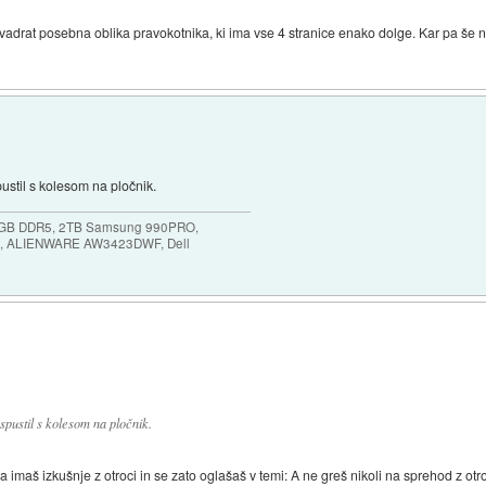
vadrat posebna oblika pravokotnika, ki ima vse 4 stranice enako dolge. Kar pa še ne
pustil s kolesom na pločnik.
64GB DDR5, 2TB Samsung 990PRO,
, ALIENWARE AW3423DWF, Dell
 spustil s kolesom na pločnik.
maš izkušnje z otroci in se zato oglašaš v temi: A ne greš nikoli na sprehod z otrok