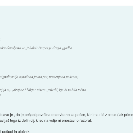
:
cniku dovoljeno vozit kolo? Pespot je druga zgodba.
 signalizacijo označena javna pot, namenjena pešcem;
j ja oz. zakaj ne? Nikjer nisem zasledil, kje bi to bilo točno
)
stava je , da je pešpot površina rezervirana za pešce, ki nima nič z cesto (tak prime
ljaš tega iz definicij, ki so na voljo ni enostavno razbrat.
l pešpot in pločnik.