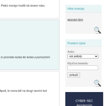
. Pešci morajo hoditi ob levem robu
Hitre funkcije
seznam tem
Posebni izpisi
Avtor:
em in prometu koles ter koles s pomožnim
Ključna beseda:
ti, ki mora biti na drugi ravnini kot