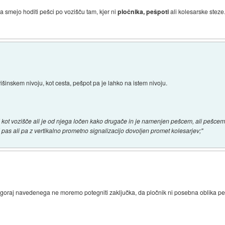
 smejo hoditi pešci po vozišču tam, kjer ni
pločnika, pešpoti
ali kolesarske steze
višinskem nivoju, kot cesta, pešpot pa je lahko na istem nivoju.
avnini kot vozišče ali je od njega ločen kako drugače in je namenjen pešcem, ali pešc
pas ali pa z vertikalno prometno signalizacijo dovoljen promet kolesarjev;"
oraj navedenega ne moremo potegniti zaključka, da pločnik ni posebna oblika pešpo