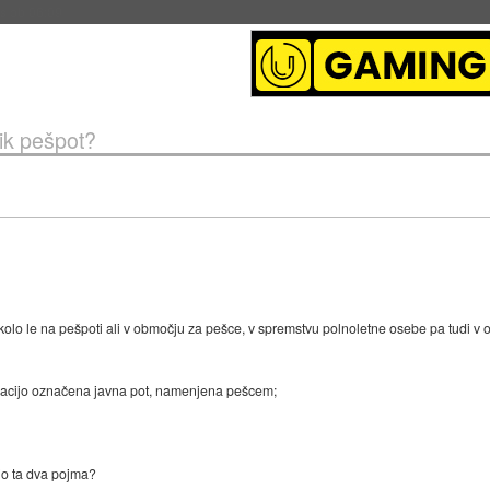
s ob 06:09
nik pešpot?
ti kolo le na pešpoti ali v območju za pešce, v spremstvu polnoletne osebe pa tudi 
zacijo označena javna pot, namenjena pešcem;
jo ta dva pojma?