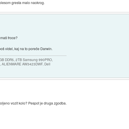
 kolesom gresta malo naokrog.
 imaš froce?
boš videl, kaj na to poreče Darwin.
64GB DDR5, 2TB Samsung 990PRO,
, ALIENWARE AW3423DWF, Dell
voljeno vozit kolo? Pespot je druga zgodba.