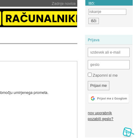
Išči:
Zadnje novice
Prijava
Zapomni si me
v območju umirjenega prometa.
nov uporabnik
pozabili geslo?