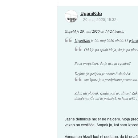
UganiKdo
::
20. maj 2020, 15:32
GupeM
je
20. maj 2020 ob 14:24
izjavil
:
UganiKdo
je
20. maj 2020 ob 00:11
izjavil
Od kje pa sploh ideja, da je po plo
Pa si prepričan, da je druga zgodba?
Definicija pešpoti je namreč sledeča:
»pešpot« je s predpisano prometno
Zdaj, ali pločnik spada pod to, ali ne? Zaka
določeno. Če mi to pokažeš, neham težit :
Jasne definicije nikjer ne najdem. Moja pred
vezan na cestišče. Ampak ja, kot sam izpostav
Vendar pa hkrati tudi ni podlage, da bi enači