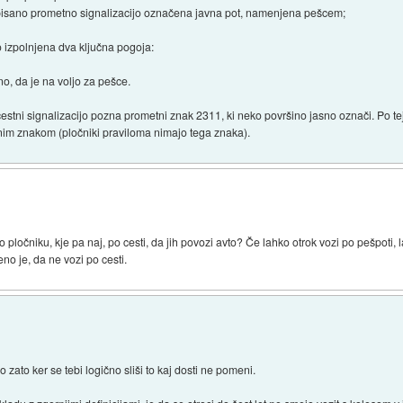
edpisano prometno signalizacijo označena javna pot, namenjena pešcem;
o izpolnjena dva ključna pogoja:
o, da je na voljo za pešce.
cestni signalizacijo pozna prometni znak 2311, ki neko površino jasno označi. Po tej l
im znakom (pločniki praviloma nimajo tega znaka).
 pločniku, kje pa naj, po cesti, da jih povozi avto? Če lahko otrok vozi po pešpoti, 
o je, da ne vozi po cesti.
zato ker se tebi logično sliši to kaj dosti ne pomeni.