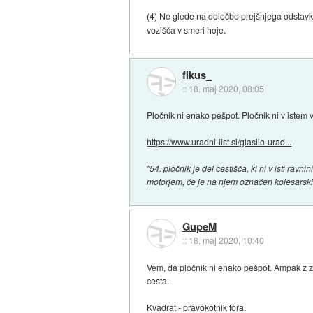
(4) Ne glede na določbo prejšnjega odstavka
vozišča v smeri hoje.
fikus_
::
18. maj 2020, 08:05
Pločnik ni enako pešpot. Pločnik ni v istem 
https://www.uradni-list.si/glasilo-urad...
"54. pločnik je del cestišča, ki ni v isti r
motorjem, če je na njem označen kolesarski 
GupeM
::
18. maj 2020, 10:40
Vem, da pločnik ni enako pešpot. Ampak z zg
cesta.
Kvadrat - pravokotnik fora.