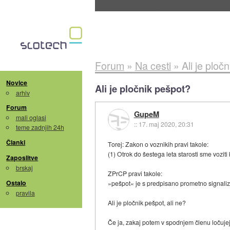
BMW v vozilih začel predvajati reklame
::
dane
Forum
»
Na cesti
»
Ali je ploč
Novice
Ali je pločnik pešpot?
arhiv
Forum
GupeM
mali oglasi
::
17. maj 2020, 20:31
teme zadnjih 24h
Članki
Torej: Zakon o voznikih pravi takole:
(1) Otrok do šestega leta starosti sme vozi
Zaposlitve
brskaj
ZPrCP pravi takole:
Ostalo
»pešpot« je s predpisano prometno signali
pravila
Ali je pločnik pešpot, ali ne?
Če ja, zakaj potem v spodnjem členu ločuje