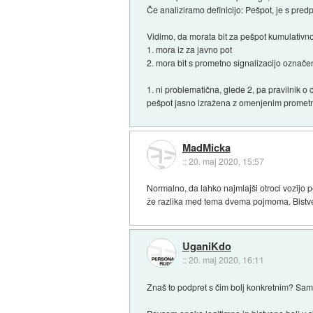
Če analiziramo definicijo: Pešpot, je s pr
Vidimo, da morata bit za pešpot kumulativn
1. mora iz za javno pot
2. mora bit s prometno signalizacijo označen
1. ni problematična, glede 2, pa pravilnik o 
pešpot jasno izražena z omenjenim prometn
MadMicka
::
20. maj 2020, 15:57
Normalno, da lahko najmlajši otroci vozijo po
že razlika med tema dvema pojmoma. Bistven
UganiKdo
::
20. maj 2020, 16:11
Znaš to podpret s čim bolj konkretnim? Samo 