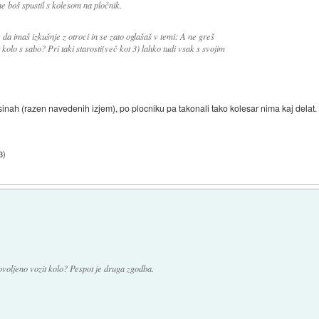
ne boš spustil s kolesom na pločnik.
da imaš izkušnje z otroci in se zato oglašaš v temi: A ne greš
t kolo s sabo? Pri taki starosti(več kot 3) lahko tudi vsak s svojim
nah (razen navedenih izjem), po plocniku pa takonali tako kolesar nima kaj delat.
3
)
ovoljeno vozit kolo? Pespot je druga zgodba.