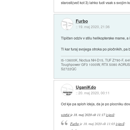
starosti(več kot 3) lahko tudi vsak s svojim
Furbo
::
19. maj 2020, 21:36
Tipičen odziv v stilu helikopterske mame, a
Ti kar furaj svojega otroka po pločnikih, pa 
i5-13600K, Noctua NH-D15, TUF Z790-F, 
Toughpower GF3 1000W, RTX 5080 AORUS
S2722QC
UganiKdo
::
20. maj 2020, 00:11
Od kje pa sploh ideja, da je po plocniku do
win64
je
18. maj 2020 ob 11:17
izjavil
:
Furbo
je
18. maj 2020 ob 11:03
izjavil
: