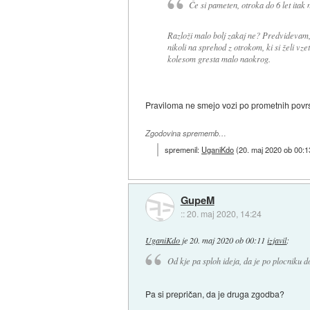
Če si pameten, otroka do 6 let itak 
Razloži malo bolj zakaj ne? Predvidevam, 
nikoli na sprehod z otrokom, ki si želi vze
kolesom gresta malo naokrog.
Praviloma ne smejo vozi po prometnih povrsi
Zgodovina sprememb…
spremenil:
UganiKdo
(
20. maj 2020 ob 00:1
GupeM
::
20. maj 2020, 14:24
UganiKdo
je
20. maj 2020 ob 00:11
izjavil
:
Od kje pa sploh ideja, da je po plocniku d
Pa si prepričan, da je druga zgodba?