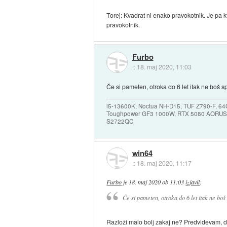
Torej: Kvadrat ni enako pravokotnik. Je pa k
pravokotnik.
Furbo
::
18. maj 2020, 11:03
Če si pameten, otroka do 6 let itak ne boš s
i5-13600K, Noctua NH-D15, TUF Z790-F, 
Toughpower GF3 1000W, RTX 5080 AORUS
S2722QC
win64
::
18. maj 2020, 11:17
Furbo
je
18. maj 2020 ob 11:03
izjavil
:
Če si pameten, otroka do 6 let itak ne boš
Razloži malo bolj zakaj ne? Predvidevam, da i