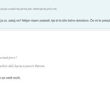
lizacijo označena javna pot, namenjena pešcem;
 ja oz. zakaj ne? Nikjer nisem zasledil, kje bi to bilo točno določeno. Če mi to pokaž
 a imaš froce?
pa boš videl, kaj na to poreče Darwin.
 po cesti vozili.