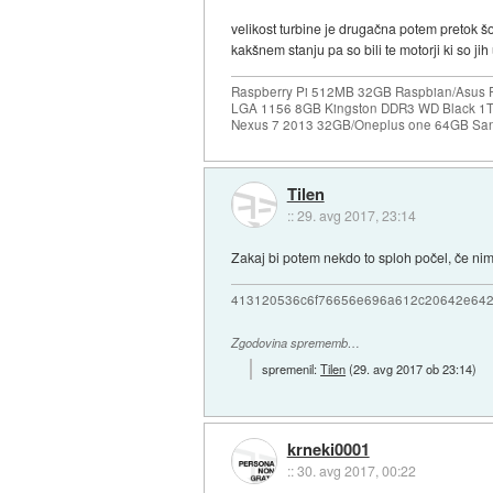
velikost turbine je drugačna potem pretok šob
kakšnem stanju pa so bili te motorji ki so ji
Raspberry Pi 512MB 32GB Raspbian/Asus P7
LGA 1156 8GB Kingston DDR3 WD Black 1T
Nexus 7 2013 32GB/Oneplus one 64GB San
Tilen
::
29. avg 2017, 23:14
Zakaj bi potem nekdo to sploh počel, če ni
413120536c6f76656e696a612c20642e64
Zgodovina sprememb…
spremenil:
Tilen
(
29. avg 2017 ob 23:14
)
krneki0001
::
30. avg 2017, 00:22