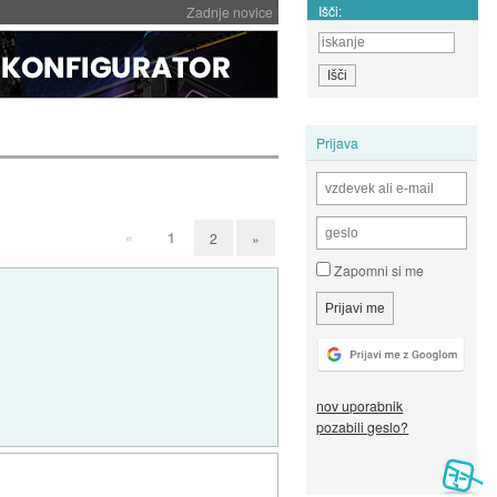
Išči:
Zadnje novice
Prijava
«
1
2
»
Zapomni si me
nov uporabnik
pozabili geslo?