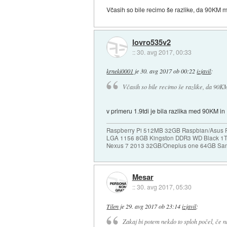
Včasih so bile recimo še razlike, da 90KM mo
lovro535v2
::
30. avg 2017, 00:33
krneki0001
je
30. avg 2017 ob 00:22
izjavil
:
Včasih so bile recimo še razlike, da 90KM
v primeru 1.9tdi je bila razlika med 90KM i
Raspberry Pi 512MB 32GB Raspbian/Asus P7
LGA 1156 8GB Kingston DDR3 WD Black 1T
Nexus 7 2013 32GB/Oneplus one 64GB San
Mesar
::
30. avg 2017, 05:30
Tilen
je
29. avg 2017 ob 23:14
izjavil
:
Zakaj bi potem nekdo to sploh počel, če 