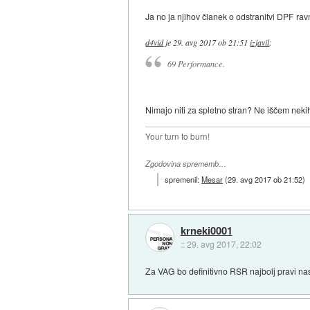
Ja no ja njihov članek o odstranitvi DPF ra
d4vid
je
29. avg 2017 ob 21:51
izjavil
:
69 Performance.
Nimajo niti za spletno stran? Ne iščem nekih
Your turn to burn!
Zgodovina sprememb…
spremenil:
Mesar
(
29. avg 2017 ob 21:52
)
krneki0001
::
29. avg 2017, 22:02
Za VAG bo definitivno RSR najbolj pravi na