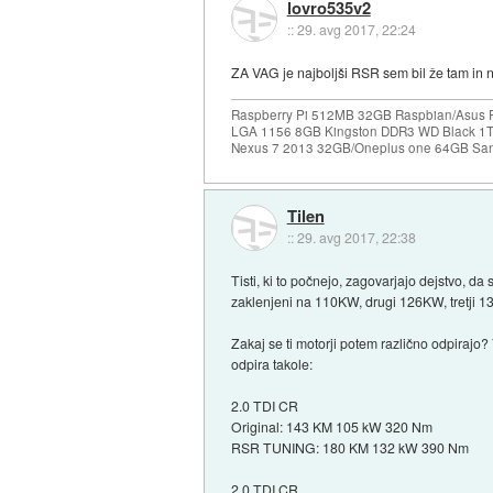
lovro535v2
::
29. avg 2017, 22:24
ZA VAG je najboljši RSR sem bil že tam in n
Raspberry Pi 512MB 32GB Raspbian/Asus P7
LGA 1156 8GB Kingston DDR3 WD Black 1T
Nexus 7 2013 32GB/Oneplus one 64GB San
Tilen
::
29. avg 2017, 22:38
Tisti, ki to počnejo, zagovarjajo dejstvo, d
zaklenjeni na 110KW, drugi 126KW, tretji 13
Zakaj se ti motorji potem različno odpirajo?
odpira takole:
2.0 TDI CR
Original: 143 KM 105 kW 320 Nm
RSR TUNING: 180 KM 132 kW 390 Nm
2.0 TDI CR