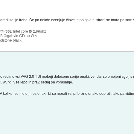
aredi kot je treba. Če pa nekdo ocenjuje človeka po spletni strani se mora pa sam 
P55D Intel core i5 2,66ghz
B Gigabyte GT430 W7/
dstone black.
a so recimo vsi VAG 2.0 TDI motorji določene serije enaki, vendar so omejeni zgolj 
5W, itd. Vse lepo in prav, sedaj pa vprašanje.
 V kolikor so motorji res enaki, bi se morali vsi približno enako odpreti, tako pa v