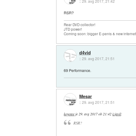
::
29. avg 2017, 21:42
RSR?
Rear DVD collector!
JTD power!
Coming soon: bigger E-penis & new internet
d4vid
::
29. avg 2017, 21:51
69 Performance.
Mesar
::
29. avg 2017, 21:51
koyotee
je
29. avg 2017 ob 21:42
izjavil
:
RSR?