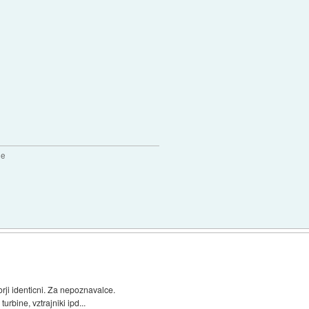
2e
rji identicni. Za nepoznavalce.
urbine, vztrajniki ipd...