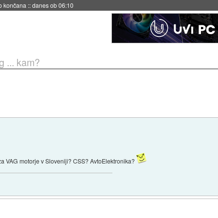
s ob 06:09
g ... kam?
i za VAG motorje v Sloveniji? CSS? AvtoElektronika?