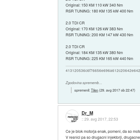
Original: 150 KM 110 kW 340 Nm
RSR TUNING: 180 KM 135 kW 400 Nm
2.0 TDI CR
Original: 170 KM 126 kW 383 Nm
RSR TUNING: 200 KM 147 kW 430 Nm
2.0 TDI CR
Original: 184 KM 135 kW 380 Nm
RSR TUNING: 225 KM 165 kW 440 Nm
413120536c6f76656e696a612c20642e64
Zgodovina sprememb…
spremenil:
Tilen
(
29. avg 2017 ob 22:47
)
Dr_M
::
29. avg 2017, 22:53
Ce je blok motorja enak, pomeni, da so moto
V resnici pa so drugacni injektorji, drugacne t