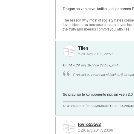
Drugac pa zanimivo, koliko ljudi priporoca RS
The reason why most of society hates conse
loves liberals is because conservatives hurt
the truth and liberals comfort you with lies.
Tilen
::
29. avg 2017, 22:57
Dr_M
je
29. avg 2017 ob 22:53
izjavil
:
V resnici pa so drugacni injektorji, drugac
Se pravi so te komponente npr. pri vseh 2
413120536c6f76656e696a612c20642e64
lovro535v2
::
29. avg 2017, 23:06