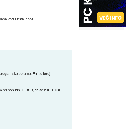
sebe vprašat kaj hoče.
s programsko opremo. Eni so torej
idimo pri ponudniku RSR, da se 2.0 TDI CR