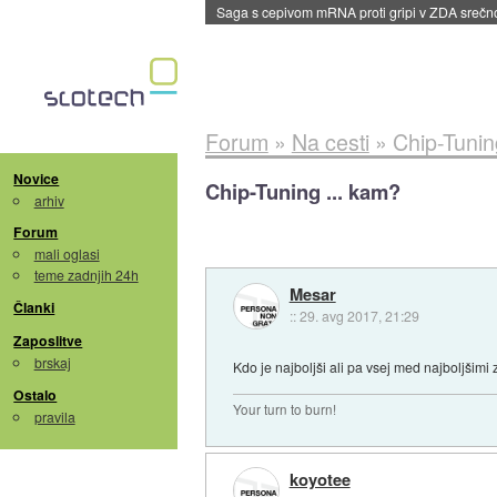
BMW v vozilih začel predvajati reklame
::
dane
Forum
»
Na cesti
»
Chip-Tunin
Novice
Chip-Tuning ... kam?
arhiv
Forum
mali oglasi
teme zadnjih 24h
Mesar
Članki
::
29. avg 2017, 21:29
Zaposlitve
brskaj
Kdo je najboljši ali pa vsej med najboljšim
Ostalo
Your turn to burn!
pravila
koyotee