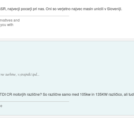
R, najvecji pocarji pri nas. Oni so verjetno najvec masin unicili v Sloveniji.
rvatives and
 you with
ne turbine, vztrajniki ipd...
.0 TDI CR motorjih različne? So različne samo med 105kw in 135KW različico, ali
2e