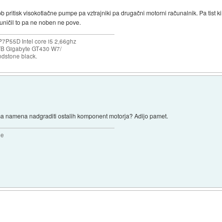
 pritisk visokotlačne pumpe pa vztrajniki pa drugačni motorni računalnik. Pa tist ki
h uničil to pa ne noben ne pove.
P55D Intel core i5 2,66ghz
B Gigabyte GT430 W7/
dstone black.
ma namena nadgraditi ostalih komponent motorja? Adijo pamet.
2e