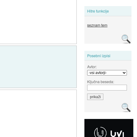
Hitre funkcije
seznam tem
Posebni izpisi
Avtor:
Ključna beseda: