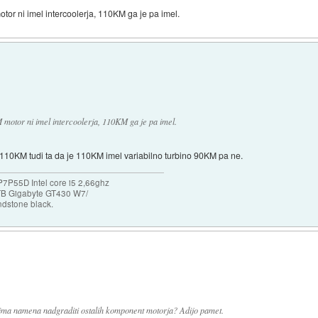
tor ni imel intercoolerja, 110KM ga je pa imel.
 motor ni imel intercoolerja, 110KM ga je pa imel.
n 110KM tudi ta da je 110KM imel variabilno turbino 90KM pa ne.
P55D Intel core i5 2,66ghz
B Gigabyte GT430 W7/
dstone black.
nima namena nadgraditi ostalih komponent motorja? Adijo pamet.