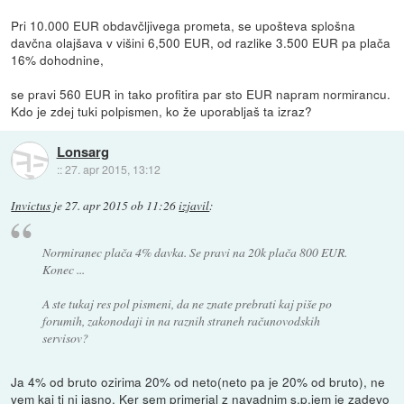
Pri 10.000 EUR obdavčljivega prometa, se upošteva splošna
davčna olajšava v višini 6,500 EUR, od razlike 3.500 EUR pa plača
16% dohodnine,
se pravi 560 EUR in tako profitira par sto EUR napram normirancu.
Kdo je zdej tuki polpismen, ko že uporabljaš ta izraz?
Lonsarg
::
27. apr 2015, 13:12
Invictus
je
27. apr 2015 ob 11:26
izjavil
:
Normiranec plača 4% davka. Se pravi na 20k plača 800 EUR.
Konec ...
A ste tukaj res pol pismeni, da ne znate prebrati kaj piše po
forumih, zakonodaji in na raznih straneh računovodskih
servisov?
Ja 4% od bruto ozirima 20% od neto(neto pa je 20% od bruto), ne
vem kaj ti ni jasno. Ker sem primerjal z navadnim s.p.jem je zadevo