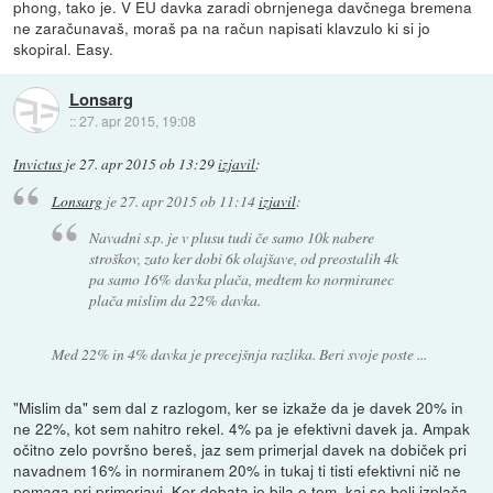
phong, tako je. V EU davka zaradi obrnjenega davčnega bremena
ne zaračunavaš, moraš pa na račun napisati klavzulo ki si jo
skopiral. Easy.
Lonsarg
::
27. apr 2015, 19:08
Invictus
je
27. apr 2015 ob 13:29
izjavil
:
Lonsarg
je
27. apr 2015 ob 11:14
izjavil
:
Navadni s.p. je v plusu tudi če samo 10k nabere
stroškov, zato ker dobi 6k olajšave, od preostalih 4k
pa samo 16% davka plača, medtem ko normiranec
plača mislim da 22% davka.
Med 22% in 4% davka je precejšnja razlika. Beri svoje poste ...
"Mislim da" sem dal z razlogom, ker se izkaže da je davek 20% in
ne 22%, kot sem nahitro rekel. 4% pa je efektivni davek ja. Ampak
očitno zelo površno bereš, jaz sem primerjal davek na dobiček pri
navadnem 16% in normiranem 20% in tukaj ti tisti efektivni nič ne
pomaga pri primerjavi. Ker debata je bila o tem, kaj se bolj izplača,