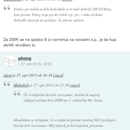
Frubo, pri takih nizkih dohodkih se ti tudi dobrih 200 EUR na
leto pozna. Poleg tega pa do takih s.p.-jev, s tako nizkimi
dohodki dacarji ne pridejo. Se jim ne splača.
Za 200€ se ne splača iti iz normirca na navadni s.p., je še kup
skritih stroškov tu.
phong
::
27. apr 2015, 18:35
chort
je
27. apr 2015 ob 16:38
izjavil
:
Mobidick
je
27. apr 2015 ob 15:30
izjavil
:
Če si atipični davčni zavezanec, našim še naprej
izdajaš račune brez DDV po 1. odstavku 94. člena.
Absolutno se strinjam, če si atipični potem znotraj SLO posluješ,
kot da nisi zavezanec. Moj stavek je bil nejasen, priznam.