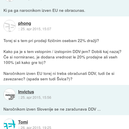
Ki pa ga narocnikom izven EU ne obracunas.
phong
::
25. apr 2015, 15:07
Torej si s tem pri prodaji fizičnim osebam 22% dražji?
Kako pa je s tem vstopnim / izstopnim DDV-jem? Dobiš kaj nazaj?
Če si normiranec, je dodana vrednost le 20% prodajne ali vseh
100% (ali kako gre to)?
Naročnikom izven EU torej ni treba obračunati DDV, tudi če si
zavezanec? (spada sem tudi Švica?)?
Invictus
::
25. apr 2015, 15:56
Naročnikom izven Slovenije se ne zaračunava DDV ...
Tomi
::
26. apr 2015, 19:25