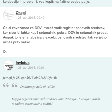
kolobocije in problemi, vse kupiš na fizično osebo pa je.
Okapi
::
28. apr 2015, 09:49
Če si zavezanec za DDV, moraš vodit register osnovnih sredstev,
ker sicer bi lahko kupil računalnik, pobral DDV in računalnik prodal.
Ampak to je ena tabelica v excelu, osnovnih sredstev itak verjetno
nimaš prav veliko.
O.
Invictus
::
28. apr 2015, 10:01
jernejl
je
28. apr 2015 ob 01:33
izjavil
:
Dodatnega dela ni veliko.
Kaj pa register osnovnih sredstev, amortizacija...? Znajo e-davki
te zadeve avtomatično voditi?