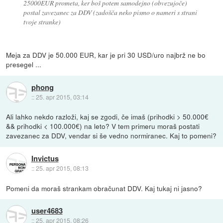
25000EUR prometa, ker boš potem samodejno (obvezujoče)
postal zavezanec za DDV (zadošča neko pismo o nameri s strani
tvoje stranke)
Meja za DDV je 50.000 EUR, kar je pri 30 USD/uro najbrž ne bo
presegel ...
phong
::
25. apr 2015, 03:14
Ali lahko nekdo razloži, kaj se zgodi, če imaš (prihodki > 50.000€
&& prihodki < 100.000€) na leto? V tem primeru moraš postati
zavezanec za DDV, vendar si še vedno normiranec. Kaj to pomeni?
Invictus
::
25. apr 2015, 08:13
Pomeni da moraš strankam obračunat DDV. Kaj tukaj ni jasno?
user4683
::
25. apr 2015, 08:26