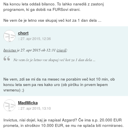
Na koncu leta oddaš bilanco. To lahko narediš z zastonj
programom, ki ga dobiš na FURSovi strani.
Ne vem če je letno vse skupaj več kot za 1 dan dela ...
chort
::
27. apr 2015, 12:36
Invictus
je
27. apr 2015 ob 12:31
izjavil
:
Ne vem če je letno vse skupaj več kot za 1 dan dela ...
Ne vem, zdi se mi da na mesec ne porabim več kot 10 min, ob
koncu leta sem pa res kako uro (ob pirčku in prvem lepem
vremenu) ;)
MadMicka
::
27. apr 2015, 13:10
Invictus, nisi dojel, kaj je napisal Azgard? Če ima s.p. 20.000 EUR
prometa, in stroškov 10.000 EUR, se mu ne splača biti normiranec.