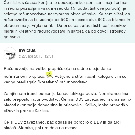
Če nisi res šalabajzer (na to opozarjam ker sem sam mejni primer
in redno pozabljam vsak mesec do 15. oddat tisti dve poročili), je
celotno računovodstvo normiranca piece of cake. Ko sem slišal, da
računovodje za to kasirajo po 50€ na mesec plus 60€ za bilanco in
obračun me je vrglo na rit... Da bi se pa zaradi tistih par fičenkov
moral it kreativno računovodstvo in skrbet, da bo dovolj stroškov,
ne hvala.
Invictus
::
27. apr 2015, 12:31
Računovodje na veliko prepričujejo navadne s.p.je da se
normiranec ne splača
. Potrjeno s strani parih kolegov. Jim še
vedno predlagajo "kreativno" računovodstvo.
Za njih normiranci pomenijo konec lahkega posla. Normiranec ima
zelo preposto računovodstvo. Če nisi DDV zavezanec, moraš samo
plačati akontacijo dohodnine in prispevke. Koliko, lahko preveriš v
eDavkih preko eKartice.
Če si DDV zavezanec, pač oddaš še poročilo o DDv in ga tudi
plačaš. Skratka, pol ure dela na mesec.