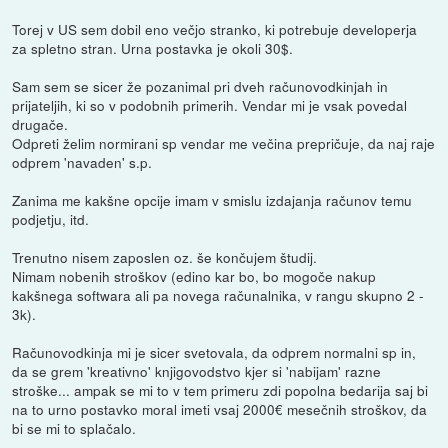
Torej v US sem dobil eno večjo stranko, ki potrebuje developerja
za spletno stran. Urna postavka je okoli 30$.
Sam sem se sicer že pozanimal pri dveh računovodkinjah in
prijateljih, ki so v podobnih primerih. Vendar mi je vsak povedal
drugače.
Odpreti želim normirani sp vendar me večina prepričuje, da naj raje
odprem 'navaden' s.p.
Zanima me kakšne opcije imam v smislu izdajanja računov temu
podjetju, itd.
Trenutno nisem zaposlen oz. še končujem študij.
Nimam nobenih stroškov (edino kar bo, bo mogoče nakup
kakšnega softwara ali pa novega računalnika, v rangu skupno 2 -
3k).
Računovodkinja mi je sicer svetovala, da odprem normalni sp in,
da se grem 'kreativno' knjigovodstvo kjer si 'nabijam' razne
stroške... ampak se mi to v tem primeru zdi popolna bedarija saj bi
na to urno postavko moral imeti vsaj 2000€ mesečnih stroškov, da
bi se mi to splačalo.