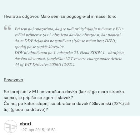
Hvala za odgovor. Malo sem še pogoogle-al in našel tole:
Pri tem naj opozorimo, da gre tudi pri izdajanju računov v EU v
večini primerov za t.i. obrnjeno davčno obveznost, kar pomeni,
da se DDV dejansko ne zaračuna (izda se račun brez DDV),
spodaj pa se zapiše klavzulo:
DDV ni obračunan po 1. odstavku 25. člena ZDDV-1 - obrnjena
davčna obveznost. (angleško: VAT reverse charge under Article
44 of VAT Directive 2006/112/ES.).
Povezava
Se torej tudi v EU ne zaračuna davka (ker si ga mora stranka
sama), le pripiše se zgornji stavek?
Če ne, po kateri stopnji se obračuna davek? Slovenski (22%) ali
tuji (glede na državo)?
chort
::
27. apr 2015, 18:53