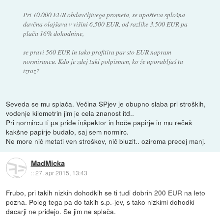
Pri 10.000 EUR obdavčljivega prometa, se upošteva splošna
davčna olajšava v višini 6,500 EUR, od razlike 3.500 EUR pa
plača 16% dohodnine,
se pravi 560 EUR in tako profitira par sto EUR napram
normirancu. Kdo je zdej tuki polpismen, ko že uporabljaš ta
izraz?
Seveda se mu splača. Večina SPjev je obupno slaba pri stroških,
vodenje kilometrin jim je cela znanost itd..
Pri normircu ti pa pride inšpektor in hoče papirje in mu rečeš
kakšne papirje budalo, saj sem normirc.
Ne more nič metati ven stroškov, nič bluzit.. oziroma precej manj.
MadMicka
::
27. apr 2015, 13:43
Frubo, pri takih nizkih dohodkih se ti tudi dobrih 200 EUR na leto
pozna. Poleg tega pa do takih s.p.-jev, s tako nizkimi dohodki
dacarji ne pridejo. Se jim ne splača.