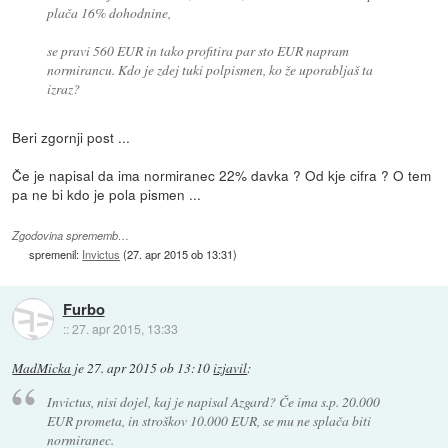
plača 16% dohodnine,
se pravi 560 EUR in tako profitira par sto EUR napram
normirancu. Kdo je zdej tuki polpismen, ko že uporabljaš ta
izraz?
Beri zgornji post ...
Če je napisal da ima normiranec 22% davka ? Od kje cifra ? O tem
pa ne bi kdo je pola pismen ...
Zgodovina sprememb…
spremenil:
Invictus
(
27. apr 2015 ob 13:31
)
Furbo
::
27. apr 2015, 13:33
MadMicka
je
27. apr 2015 ob 13:10
izjavil
:
Invictus, nisi dojel, kaj je napisal Azgard? Če ima s.p. 20.000
EUR prometa, in stroškov 10.000 EUR, se mu ne splača biti
normiranec.