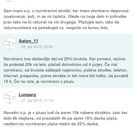
Sam imam s.p. z normiranimi stroški, ker imam storitveno dejavnost
(svetovanje, ipd), in se mi izplača. Glede na tvoje delo in prihodke
prav tako ne bi računal na nič drugega. Plačuješ sam, tako da
računovodstva ne potrebuješ oz. mogoče na koncu leta.
Aston_11
::
26. apr 2015, 20:05
Normiranc ima obdavčljiv del od 20% brutota. Kar pomeni, recimo
če pridelaš 20k na leto, plačaš dohodnino od 4 jurjev. Če nisi
normiranc, od brutota odšteješ najemnino, poštne stroške, telefon,
internet, prispevke, potne stroške in teh mora biti toliko, da porabiš
16 k. Če ne rata, je normiranc v plusu.
Lonsarg
::
27. apr 2015, 11:14
Navadni s.p. je v plusu tudi če samo 10k nabere stroškov, zato ker
dobi 6k olajšave, od preostalih 4k pa samo 16% davka plača,
medtem ko normiranec plača mislim da 22% davka.