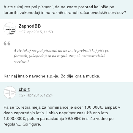
A ste tukaj res pol pismeni, da ne znate prebrati kaj piše po
forumih, zakonodaji in na raznih straneh računovodskih servisov?
ZaphodBB
::
27. apr 2015, 11:50
A ste tukaj res pol pismeni, da ne znate prebrati kaj piše po
forumih, zakonodaji in na raznih straneh računovodskih
servisov?
Kar naj imajo navadne s.p.-je. Bo dlje igrala muzika.
chort
::
27. apr 2015, 12:24
Pa še to, letna meja za normirance je sicer 100.000€, ampak v
dveh zaporednih letih. Lahko naprimer zaslužiš eno leto
1.000.000€, potem pa naslednje 99.999€ in si še vedno po
regolah... Go figure.