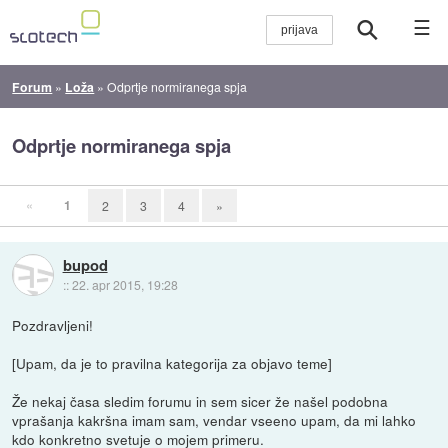
☰
Forum
»
Loža
»
Odprtje normiranega spja
Odprtje normiranega spja
«
1
2
3
4
»
bupod
::
22. apr 2015, 19:28
Pozdravljeni!
[Upam, da je to pravilna kategorija za objavo teme]
Že nekaj časa sledim forumu in sem sicer že našel podobna
vprašanja kakršna imam sam, vendar vseeno upam, da mi lahko
kdo konkretno svetuje o mojem primeru.