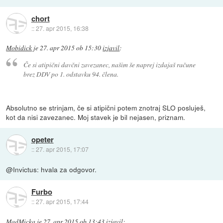
chort
::
27. apr 2015, 16:38
Mobidick
je
27. apr 2015 ob 15:30
izjavil
:
Če si atipični davčni zavezanec, našim še naprej izdajaš račune
brez DDV po 1. odstavku 94. člena.
Absolutno se strinjam, če si atipični potem znotraj SLO posluješ,
kot da nisi zavezanec. Moj stavek je bil nejasen, priznam.
opeter
::
27. apr 2015, 17:07
@Invictus: hvala za odgovor.
Furbo
::
27. apr 2015, 17:44
MadMicka
je
27. apr 2015 ob 13:43
izjavil
: