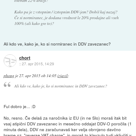
osebam 22% dražji?
Kako pa je z vstopnim / izstopnim DDV-jem? Dobiš kaj nazaj?
Če si normiranec, je dodana vrednost le 20% prodajne ali vseh
100% (ali kako gre to)?
Ali kdo ve, kako je, ko si normiranec in DDV zavezanec?
chort
::
27. apr 2015, 14:29
phong
je
27. apr 2015 ob 14:05
izjavil
:
Ali kdo ve, kako je, ko si normiranec in DDV zavezanec?
Ful dobro je... :D
No, resno. Če delaš za naročnika iz EU (in ne Slo) moraš itak bit
vsaj atipični DDV zavezanec in mesečno oddajat DDV-O poročila (1
minuta dela), DDV ne zaračunavaš ker velja obrnjeno davčno
breme oz. "reverse VAT charge", in moraš to klavzulo tudi vključiti v