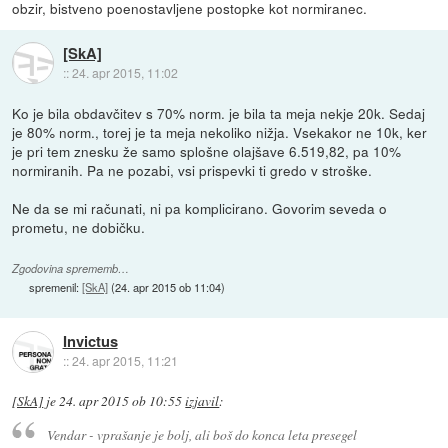
obzir, bistveno poenostavljene postopke kot normiranec.
[SkA]
::
24. apr 2015, 11:02
Ko je bila obdavčitev s 70% norm. je bila ta meja nekje 20k. Sedaj
je 80% norm., torej je ta meja nekoliko nižja. Vsekakor ne 10k, ker
je pri tem znesku že samo splošne olajšave 6.519,82, pa 10%
normiranih. Pa ne pozabi, vsi prispevki ti gredo v stroške.
Ne da se mi računati, ni pa komplicirano. Govorim seveda o
prometu, ne dobičku.
Zgodovina sprememb…
spremenil:
[SkA]
(
24. apr 2015 ob 11:04
)
Invictus
::
24. apr 2015, 11:21
[SkA]
je
24. apr 2015 ob 10:55
izjavil
:
Vendar - vprašanje je bolj, ali boš do konca leta presegel