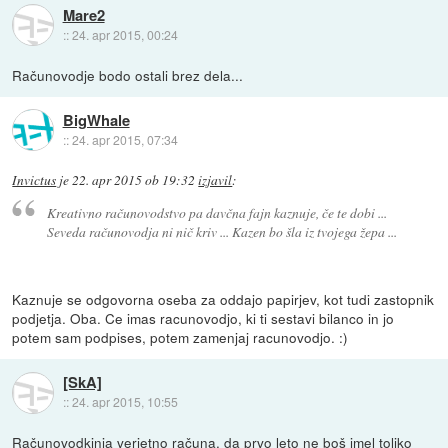
Mare2
::
24. apr 2015, 00:24
Računovodje bodo ostali brez dela...
BigWhale
::
24. apr 2015, 07:34
Invictus
je
22. apr 2015 ob 19:32
izjavil
:
Kreativno računovodstvo pa davčna fajn kaznuje, če te dobi ...
Seveda računovodja ni nič kriv ... Kazen bo šla iz tvojega žepa ...
Kaznuje se odgovorna oseba za oddajo papirjev, kot tudi zastopnik
podjetja. Oba. Ce imas racunovodjo, ki ti sestavi bilanco in jo
potem sam podpises, potem zamenjaj racunovodjo. :)
[SkA]
::
24. apr 2015, 10:55
Računovodkinja verjetno računa, da prvo leto ne boš imel toliko