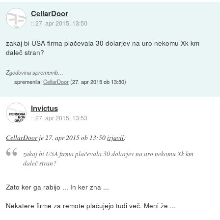
CellarDoor
::
27. apr 2015, 13:50
zakaj bi USA firma plačevala 30 dolarjev na uro nekomu Xk km
daleč stran?
Zgodovina sprememb…
spremenila:
CellarDoor
(
27. apr 2015 ob 13:50
)
Invictus
::
27. apr 2015, 13:53
CellarDoor
je
27. apr 2015 ob 13:50
izjavil
:
zakaj bi USA firma plačevala 30 dolarjev na uro nekomu Xk km
daleč stran?
Zato ker ga rabijo ... In ker zna ...
Nekatere firme za remote plačujejo tudi več. Meni že ...