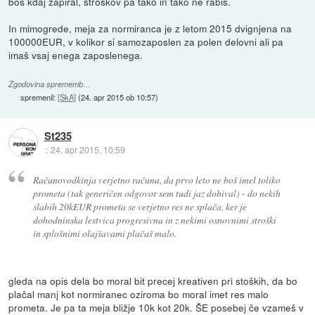
boš kdaj zapiral, stroškov pa tako in tako ne rabiš.
In mimogrede, meja za normiranca je z letom 2015 dvignjena na
100000EUR, v kolikor si samozaposlen za polen delovni ali pa
imaš vsaj enega zaposlenega.
Zgodovina sprememb…
spremenil:
[SkA]
(
24. apr 2015 ob 10:57
)
St235
::
24. apr 2015, 10:59
Računovodkinja verjetno računa, da prvo leto ne boš imel toliko
prometa (tak generičen odgovor sem tudi jaz dobival) - do nekih
slabih 20kEUR prometa se verjetno res ne splača, ker je
dohodninska lestvica progresivna in z nekimi osnovnimi stroški
in splošnimi olajšavami plačaš malo.
gleda na opis dela bo moral bit precej kreativen pri stoških, da bo
plačal manj kot normiranec oziroma bo moral imet res malo
prometa. Je pa ta meja bližje 10k kot 20k. ŠE posebej če vzameš v