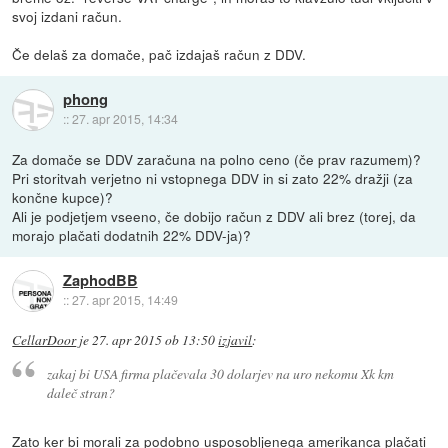
svoj izdani račun.
Če delaš za domače, pač izdajaš račun z DDV.
phong
::
27. apr 2015, 14:34
Za domače se DDV zaračuna na polno ceno (če prav razumem)?
Pri storitvah verjetno ni vstopnega DDV in si zato 22% dražji (za
končne kupce)?
Ali je podjetjem vseeno, če dobijo račun z DDV ali brez (torej, da
morajo plačati dodatnih 22% DDV-ja)?
ZaphodBB
::
27. apr 2015, 14:49
CellarDoor
je
27. apr 2015 ob 13:50
izjavil
:
zakaj bi USA firma plačevala 30 dolarjev na uro nekomu Xk km
daleč stran?
Zato ker bi morali za podobno usposobljenega amerikanca plačati