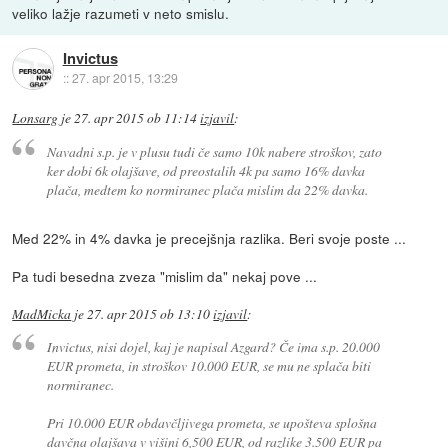
veliko lažje razumeti v neto smislu.
Invictus
::
27. apr 2015, 13:29
Lonsarg
je
27. apr 2015 ob 11:14
izjavil
:
Navadni s.p. je v plusu tudi če samo 10k nabere stroškov, zato
ker dobi 6k olajšave, od preostalih 4k pa samo 16% davka
plača, medtem ko normiranec plača mislim da 22% davka.
Med 22% in 4% davka je precejšnja razlika. Beri svoje poste ...
Pa tudi besedna zveza "mislim da" nekaj pove ...
MadMicka
je
27. apr 2015 ob 13:10
izjavil
:
Invictus, nisi dojel, kaj je napisal Azgard? Če ima s.p. 20.000
EUR prometa, in stroškov 10.000 EUR, se mu ne splača biti
normiranec.
Pri 10.000 EUR obdavčljivega prometa, se upošteva splošna
davčna olajšava v višini 6,500 EUR, od razlike 3.500 EUR pa