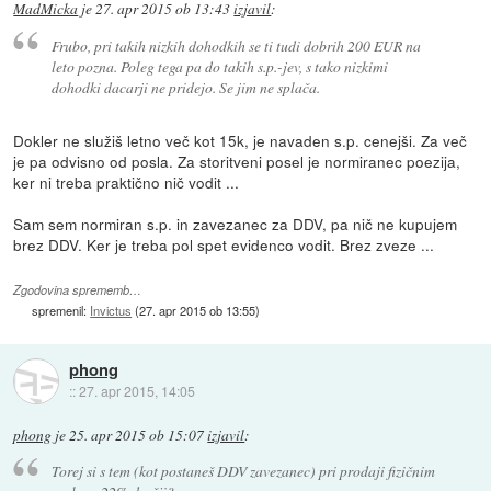
MadMicka
je
27. apr 2015 ob 13:43
izjavil
:
Frubo, pri takih nizkih dohodkih se ti tudi dobrih 200 EUR na
leto pozna. Poleg tega pa do takih s.p.-jev, s tako nizkimi
dohodki dacarji ne pridejo. Se jim ne splača.
Dokler ne služiš letno več kot 15k, je navaden s.p. cenejši. Za več
je pa odvisno od posla. Za storitveni posel je normiranec poezija,
ker ni treba praktično nič vodit ...
Sam sem normiran s.p. in zavezanec za DDV, pa nič ne kupujem
brez DDV. Ker je treba pol spet evidenco vodit. Brez zveze ...
Zgodovina sprememb…
spremenil:
Invictus
(
27. apr 2015 ob 13:55
)
phong
::
27. apr 2015, 14:05
phong
je
25. apr 2015 ob 15:07
izjavil
:
Torej si s tem (kot postaneš DDV zavezanec) pri prodaji fizičnim