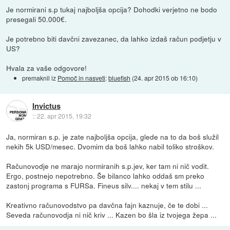
Je normirani s.p tukaj najboljša opcija? Dohodki verjetno ne bodo
presegali 50.000€.
Je potrebno biti davčni zavezanec, da lahko izdaš račun podjetju v
US?
Hvala za vaše odgovore!
premaknil iz
Pomoč in nasveti
:
bluefish
(
24. apr 2015 ob 16:10
)
Invictus
::
22. apr 2015, 19:32
Ja, normiran s.p. je zate najboljša opcija, glede na to da boš služil
nekih 5k USD/mesec. Dvomim da boš lahko nabil toliko stroškov.
Računovodje ne marajo normiranih s.p.jev, ker tam ni nič vodit.
Ergo, postnejo nepotrebno. Še bilanco lahko oddaš sm preko
zastonj programa s FURSa. Fineus silv.... nekaj v tem stilu ...
Kreativno računovodstvo pa davčna fajn kaznuje, če te dobi ...
Seveda računovodja ni nič kriv ... Kazen bo šla iz tvojega žepa ...