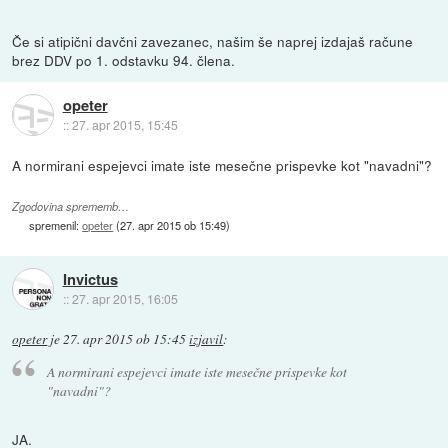
Če si atipični davčni zavezanec, našim še naprej izdajaš račune
brez DDV po 1. odstavku 94. člena.
opeter
::
27. apr 2015, 15:45
A normirani espejevci imate iste mesečne prispevke kot "navadni"?
Zgodovina sprememb…
spremenil:
opeter
(
27. apr 2015 ob 15:49
)
Invictus
::
27. apr 2015, 16:05
opeter
je
27. apr 2015 ob 15:45
izjavil
:
A normirani espejevci imate iste mesečne prispevke kot
"navadni"?
JA.