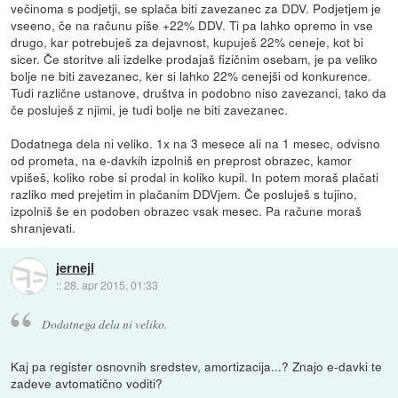
večinoma s podjetji, se splača biti zavezanec za DDV. Podjetjem je
vseeno, če na računu piše +22% DDV. Ti pa lahko opremo in vse
drugo, kar potrebuješ za dejavnost, kupuješ 22% ceneje, kot bi
sicer. Če storitve ali izdelke prodajaš fizičnim osebam, je pa veliko
bolje ne biti zavezanec, ker si lahko 22% cenejši od konkurence.
Tudi različne ustanove, društva in podobno niso zavezanci, tako da
če posluješ z njimi, je tudi bolje ne biti zavezanec.
Dodatnega dela ni veliko. 1x na 3 mesece ali na 1 mesec, odvisno
od prometa, na e-davkih izpolniš en preprost obrazec, kamor
vpišeš, koliko robe si prodal in koliko kupil. In potem moraš plačati
razliko med prejetim in plačanim DDVjem. Če posluješ s tujino,
izpolniš še en podoben obrazec vsak mesec. Pa račune moraš
shranjevati.
jernejl
::
28. apr 2015, 01:33
Dodatnega dela ni veliko.
Kaj pa register osnovnih sredstev, amortizacija...? Znajo e-davki te
zadeve avtomatično voditi?