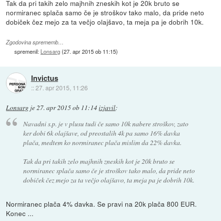
Tak da pri takih zelo majhnih zneskih kot je 20k bruto se
normiranec splača samo če je stroškov tako malo, da pride neto
dobiček čez mejo za ta večjo olajšavo, ta meja pa je dobrih 10k.
Zgodovina sprememb…
spremenil:
Lonsarg
(
27. apr 2015 ob 11:15
)
Invictus
::
27. apr 2015, 11:26
Lonsarg
je
27. apr 2015 ob 11:14
izjavil
:
Navadni s.p. je v plusu tudi če samo 10k nabere stroškov, zato
ker dobi 6k olajšave, od preostalih 4k pa samo 16% davka
plača, medtem ko normiranec plača mislim da 22% davka.
Tak da pri takih zelo majhnih zneskih kot je 20k bruto se
normiranec splača samo če je stroškov tako malo, da pride neto
dobiček čez mejo za ta večjo olajšavo, ta meja pa je dobrih 10k.
Normiranec plača 4% davka. Se pravi na 20k plača 800 EUR.
Konec ...