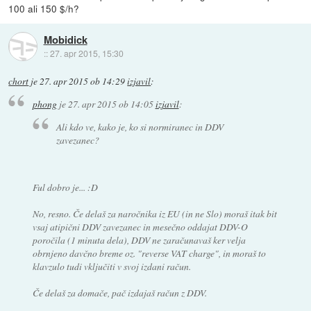
100 ali 150 $/h?
Mobidick
::
27. apr 2015, 15:30
chort
je
27. apr 2015 ob 14:29
izjavil
:
phong
je
27. apr 2015 ob 14:05
izjavil
:
Ali kdo ve, kako je, ko si normiranec in DDV
zavezanec?
Ful dobro je... :D
No, resno. Če delaš za naročnika iz EU (in ne Slo) moraš itak bit
vsaj atipični DDV zavezanec in mesečno oddajat DDV-O
poročila (1 minuta dela), DDV ne zaračunavaš ker velja
obrnjeno davčno breme oz. "reverse VAT charge", in moraš to
klavzulo tudi vključiti v svoj izdani račun.
Če delaš za domače, pač izdajaš račun z DDV.