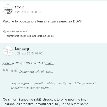
St235
::
28. apr 2015, 08:49
Kako je to povezano s tem ali si zavezanec za DDV?
Zgodovina sprememb…
spremenil:
St235
(
28. apr 2015 ob 08:49
)
Lonsarg
::
28. apr 2015, 09:00
jernejl
je
28. apr 2015 ob 01:33
izjavil
:
Dodatnega dela ni veliko.
Kaj pa register osnovnih sredstev, amortizacija...? Znajo e-davki
te zadeve avtomatično voditi?
Če si normiranec ne rabiš stroškov, torej je neumno imeti
kakršnakoli sredstva, amortizacije itd., ker so s tem samo