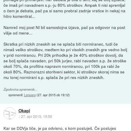
če imaš pri navadnem s.p.-ju 80% stroškov. Ampak ti nisi spremljal
o čem je debata, pač pa si samo prebral zadnje vrstice in nekaj na
hitro komentiral...
Namreč moj post NI bil samostojna izjava, pač pa odgovor na post
višje od mene...
Skratka pri nizkih zneskih se ne splača biti normiranec, tudi če
nimaš veliko stroškov, medtem ko pri visokih zneskih gre vedno bolj
v prid normirancu. Pri 20k prihodka je že 40% stroškov dovolj, da
se bolj splača navaden, pri 50k jurjev, rabi navaden s.p. že stroške
okoli 70%, da profitira napravm normirancu, pri 100k pa rabi že
okoli 80%. Raznorazni storitveni sektor, ki stroškov skoraj nima se
mu torej normirani s.p. splača že pri res nizkih zneskih.
Zgodovina sprememb…
spremenil:
Lonsarg
(
27. apr 2015 ob 19:12
)
Okapi
::
27. apr 2015, 19:56
Kar se DDVja tiče, je pa odvisno, s kom posluješ. Če poslujes