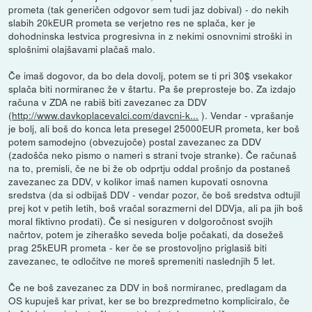
prometa (tak generičen odgovor sem tudi jaz dobival) - do nekih
slabih 20kEUR prometa se verjetno res ne splača, ker je
dohodninska lestvica progresivna in z nekimi osnovnimi stroški in
splošnimi olajšavami plačaš malo.
Če imaš dogovor, da bo dela dovolj, potem se ti pri 30$ vsekakor
splača biti normiranec že v štartu. Pa še preprosteje bo. Za izdajo
računa v ZDA ne rabiš biti zavezanec za DDV
(
http://www.davkoplacevalci.com/davcni-k...
). Vendar - vprašanje
je bolj, ali boš do konca leta presegel 25000EUR prometa, ker boš
potem samodejno (obvezujoče) postal zavezanec za DDV
(zadošča neko pismo o nameri s strani tvoje stranke). Če računaš
na to, premisli, če ne bi že ob odprtju oddal prošnjo da postaneš
zavezanec za DDV, v kolikor imaš namen kupovati osnovna
sredstva (da si odbijaš DDV - vendar pozor, če boš sredstva odtujil
prej kot v petih letih, boš vračal sorazmerni del DDVja, ali pa jih boš
moral fiktivno prodati). Če si nesiguren v dolgoročnost svojih
načrtov, potem je ziheraško seveda bolje počakati, da dosežeš
prag 25kEUR prometa - ker če se prostovoljno priglasiš biti
zavezanec, te odločitve ne moreš spremeniti naslednjih 5 let.
Če ne boš zavezanec za DDV in boš normiranec, predlagam da
OS kupuješ kar privat, ker se bo brezpredmetno kompliciralo, če