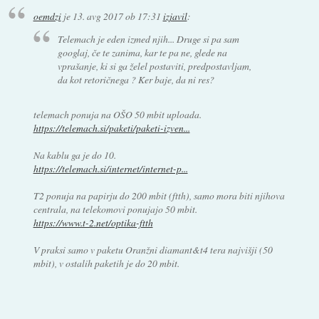
oemdzi
je
13. avg 2017 ob 17:31
izjavil
:
Telemach je eden izmed njih... Druge si pa sam
googlaj, če te zanima, kar te pa ne, glede na
vprašanje, ki si ga želel postaviti, predpostavljam,
da kot retoričnega ? Ker baje, da ni res?
telemach ponuja na OŠO 50 mbit uploada.
https://telemach.si/paketi/paketi-izven...
Na kablu ga je do 10.
https://telemach.si/internet/internet-p...
T2 ponuja na papirju do 200 mbit (ftth), samo mora biti njihova
centrala, na telekomovi ponujajo 50 mbit.
https://www.t-2.net/optika-ftth
V praksi samo v paketu Oranžni diamant&t4 tera najvišji (50
mbit), v ostalih paketih je do 20 mbit.