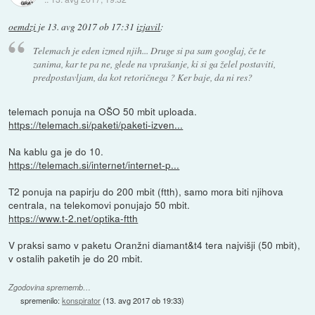
oemdzi
je
13. avg 2017 ob 17:31
izjavil
:
Telemach je eden izmed njih... Druge si pa sam googlaj, če te
zanima, kar te pa ne, glede na vprašanje, ki si ga želel postaviti,
predpostavljam, da kot retoričnega ? Ker baje, da ni res?
telemach ponuja na OŠO 50 mbit uploada.
https://telemach.si/paketi/paketi-izven...
Na kablu ga je do 10.
https://telemach.si/internet/internet-p...
T2 ponuja na papirju do 200 mbit (ftth), samo mora biti njihova
centrala, na telekomovi ponujajo 50 mbit.
https://www.t-2.net/optika-ftth
V praksi samo v paketu Oranžni diamant&t4 tera najvišji (50 mbit),
v ostalih paketih je do 20 mbit.
Zgodovina sprememb…
spremenilo:
konspirator
(
13. avg 2017 ob 19:33
)