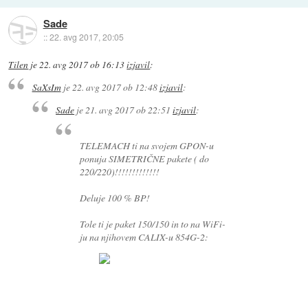
Sade
::
22. avg 2017, 20:05
Tilen
je
22. avg 2017 ob 16:13
izjavil
:
SaXsIm
je
22. avg 2017 ob 12:48
izjavil
:
Sade
je
21. avg 2017 ob 22:51
izjavil
:
TELEMACH ti na svojem GPON-u
ponuja SIMETRIČNE pakete ( do
220/220)!!!!!!!!!!!!!
Deluje 100 % BP!
Tole ti je paket 150/150 in to na WiFi-
ju na njihovem CALIX-u 854G-2: