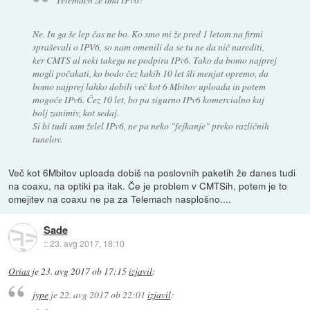
Ne. In ga še lep čas ne bo. Ko smo mi že pred 1 letom na firmi
spraševali o IPV6, so nam omenili da se tu ne da nič narediti,
ker CMTS al neki takega ne podpira IPv6. Tako da bomo najprej
mogli počakati, ko bodo čez kakih 10 let šli menjat opremo, da
bomo najprej lahko dobili več kot 6 Mbitov uploada in potem
mogoče IPv6. Čez 10 let, bo pa sigurno IPv6 komercialno kaj
bolj zanimiv, kot sedaj.
Si bi tudi sam želel IPv6, ne pa neko "fejkanje" preko različnih
tunelov.
Več kot 6Mbitov uploada dobiš na poslovnih paketih že danes tudi
na coaxu, na optiki pa itak. Če je problem v CMTSih, potem je to
omejitev na coaxu ne pa za Telemach nasplošno....
Sade
::
23. avg 2017, 18:10
Orias
je
23. avg 2017 ob 17:15
izjavil
:
jype
je
22. avg 2017 ob 22:01
izjavil
: