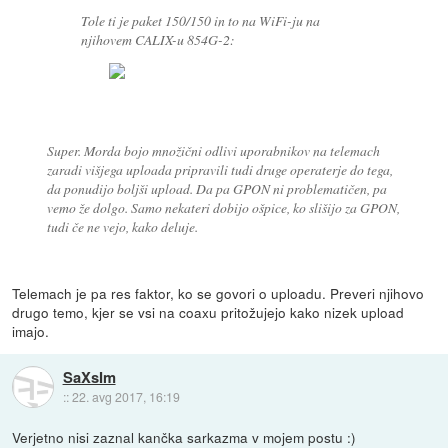
Tole ti je paket 150/150 in to na WiFi-ju na
njihovem CALIX-u 854G-2:
Super. Morda bojo množični odlivi uporabnikov na telemach
zaradi višjega uploada pripravili tudi druge operaterje do tega,
da ponudijo boljši upload. Da pa GPON ni problematičen, pa
vemo že dolgo. Samo nekateri dobijo ošpice, ko slišijo za GPON,
tudi če ne vejo, kako deluje.
Telemach je pa res faktor, ko se govori o uploadu. Preveri njihovo
drugo temo, kjer se vsi na coaxu pritožujejo kako nizek upload
imajo.
SaXsIm
::
22. avg 2017, 16:19
Verjetno nisi zaznal kančka sarkazma v mojem postu :)