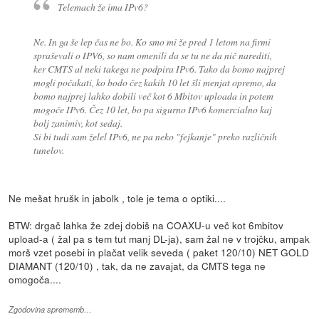
Telemach že ima IPv6?
Ne. In ga še lep čas ne bo. Ko smo mi že pred 1 letom na firmi
spraševali o IPV6, so nam omenili da se tu ne da nič narediti,
ker CMTS al neki takega ne podpira IPv6. Tako da bomo najprej
mogli počakati, ko bodo čez kakih 10 let šli menjat opremo, da
bomo najprej lahko dobili več kot 6 Mbitov uploada in potem
mogoče IPv6. Čez 10 let, bo pa sigurno IPv6 komercialno kaj
bolj zanimiv, kot sedaj.
Si bi tudi sam želel IPv6, ne pa neko "fejkanje" preko različnih
tunelov.
Ne mešat hrušk in jabolk , tole je tema o optiki....
BTW: drgač lahka že zdej dobiš na COAXU-u več kot 6mbitov
upload-a ( žal pa s tem tut manj DL-ja), sam žal ne v trojčku, ampak
morš vzet posebi in plačat velik seveda ( paket 120/10) NET GOLD
DIAMANT (120/10) , tak, da ne zavajat, da CMTS tega ne
omogoča....
Zgodovina sprememb…