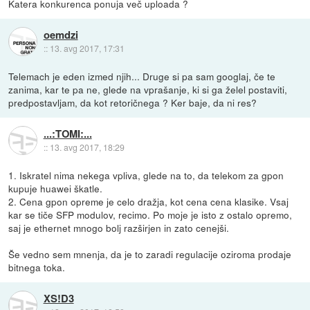
Katera konkurenca ponuja več uploada ?
oemdzi
::
13. avg 2017, 17:31
Telemach je eden izmed njih... Druge si pa sam googlaj, če te
zanima, kar te pa ne, glede na vprašanje, ki si ga želel postaviti,
predpostavljam, da kot retoričnega ? Ker baje, da ni res?
...:TOMI:...
::
13. avg 2017, 18:29
1. Iskratel nima nekega vpliva, glede na to, da telekom za gpon
kupuje huawei škatle.
2. Cena gpon opreme je celo dražja, kot cena cena klasike. Vsaj
kar se tiče SFP modulov, recimo. Po moje je isto z ostalo opremo,
saj je ethernet mnogo bolj razširjen in zato cenejši.
Še vedno sem mnenja, da je to zaradi regulacije oziroma prodaje
bitnega toka.
XS!D3