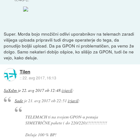
Super. Morda bojo množični odlivi uporabnikov na telemach zaradi
višjega uploada pripravili tudi druge operaterje do tega, da
ponudijo boljši upload. Da pa GPON ni problematičen, pa vemo že
dolgo. Samo nekateri dobijo ošpice, ko slišijo za GPON, tudi če ne
vejo, kako deluje.
Tilen
::
22. avg 2017, 16:13
SaXsIm
je
22. avg 2017 ob 12:48
izjavil
:
Sade
je
21. avg 2017 ob 22:51
izjavil
:
TELEMACH ti na svojem GPON-u ponuja
SIMETRIČNE pakete ( do 220/220)!!!!!!!!!!!!!
Deluje 100 % BP!