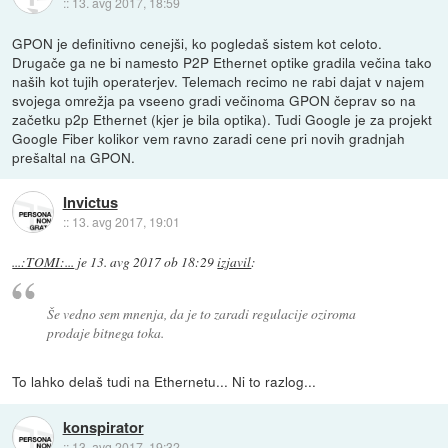
::
13. avg 2017, 18:59
GPON je definitivno cenejši, ko pogledaš sistem kot celoto.
Drugače ga ne bi namesto P2P Ethernet optike gradila večina tako
naših kot tujih operaterjev. Telemach recimo ne rabi dajat v najem
svojega omrežja pa vseeno gradi večinoma GPON čeprav so na
začetku p2p Ethernet (kjer je bila optika). Tudi Google je za projekt
Google Fiber kolikor vem ravno zaradi cene pri novih gradnjah
prešaltal na GPON.
Invictus
::
13. avg 2017, 19:01
...:TOMI:...
je
13. avg 2017 ob 18:29
izjavil
:
Še vedno sem mnenja, da je to zaradi regulacije oziroma
prodaje bitnega toka.
To lahko delaš tudi na Ethernetu... Ni to razlog...
konspirator
::
13. avg 2017, 19:32