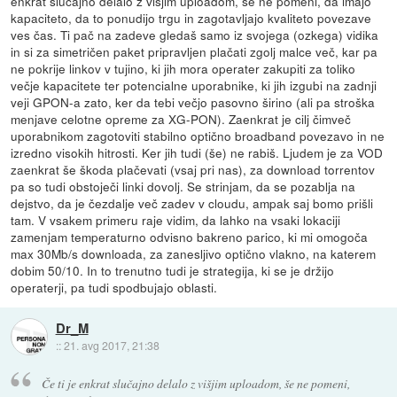
enkrat slučajno delalo z višjim uploadom, še ne pomeni, da imajo
kapaciteto, da to ponudijo trgu in zagotavljajo kvaliteto povezave
ves čas. Ti pač na zadeve gledaš samo iz svojega (ozkega) vidika
in si za simetričen paket pripravljen plačati zgolj malce več, kar pa
ne pokrije linkov v tujino, ki jih mora operater zakupiti za toliko
večje kapacitete ter potencialne uporabnike, ki jih izgubi na zadnji
veji GPON-a zato, ker da tebi večjo pasovno širino (ali pa stroška
menjave celotne opreme za XG-PON). Zaenkrat je cilj čimveč
uporabnikom zagotoviti stabilno optično broadband povezavo in ne
izredno visokih hitrosti. Ker jih tudi (še) ne rabiš. Ljudem je za VOD
zaenkrat še škoda plačevati (vsaj pri nas), za download torrentov
pa so tudi obstoječi linki dovolj. Se strinjam, da se pozablja na
dejstvo, da je čezdalje več zadev v cloudu, ampak saj bomo prišli
tam. V vsakem primeru raje vidim, da lahko na vsaki lokaciji
zamenjam temperaturno odvisno bakreno parico, ki mi omogoča
max 30Mb/s downloada, za zanesljivo optično vlakno, na katerem
dobim 50/10. In to trenutno tudi je strategija, ki se je držijo
operaterji, pa tudi spodbujajo oblasti.
Dr_M
::
21. avg 2017, 21:38
Če ti je enkrat slučajno delalo z višjim uploadom, še ne pomeni,