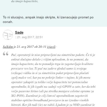
da imajo kapaciteto,
To ni slucajno, ampak imajo skripte, ki izenacujejo promet po
conah.
Sade
::
21. avg 2017, 22:51
SaXsIm
je
21. avg 2017 ob 20:31
izjavil
:
Pač, operaterji še niso pripravljeni na simetrične pakete. Če ti je
enkrat slučajno delalo z višjim uploadom, še ne pomeni, da
imajo kapaciteto, da to ponudijo trgu in zagotavljajo kvaliteto
povezave ves čas. Ti pač na zadeve gledaš samo iz svojega
(ozkega) vidika in si za simetričen paket pripravljen plačati
zgolj malce več, kar pa ne pokrije linkov v tujino, ki jih mora
operater zakupiti za toliko večje kapacitete ter potencialne
uporabnike, ki jih izgubi na zadnji veji GPON-a zato, ker da tebi
večjo pasovno širino (ali pa stroška menjave celotne opreme za
XG-PON). Zaenkrat je cilj čimveč uporabnikom zagotoviti
stabilno optično broadband povezavo in ne izredno visokih
hitrosti. Ker jih tudi (še) ne rabiš. Ljudem je za VOD zaenkrat še