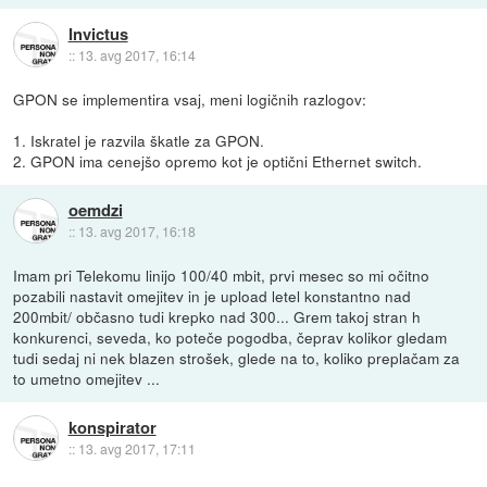
Invictus
::
13. avg 2017, 16:14
GPON se implementira vsaj, meni logičnih razlogov:
1. Iskratel je razvila škatle za GPON.
2. GPON ima cenejšo opremo kot je optični Ethernet switch.
oemdzi
::
13. avg 2017, 16:18
Imam pri Telekomu linijo 100/40 mbit, prvi mesec so mi očitno
pozabili nastavit omejitev in je upload letel konstantno nad
200mbit/ občasno tudi krepko nad 300... Grem takoj stran h
konkurenci, seveda, ko poteče pogodba, čeprav kolikor gledam
tudi sedaj ni nek blazen strošek, glede na to, koliko preplačam za
to umetno omejitev ...
konspirator
::
13. avg 2017, 17:11