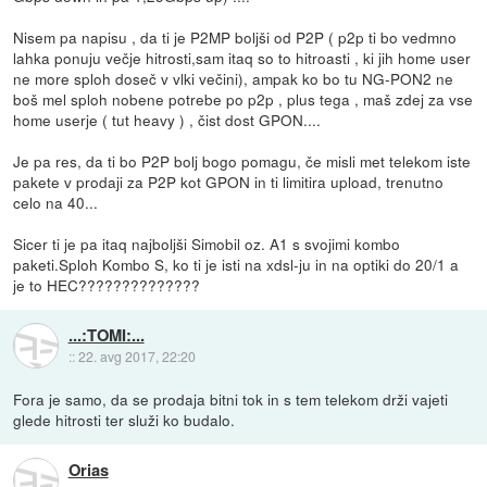
Nisem pa napisu , da ti je P2MP boljši od P2P ( p2p ti bo vedmno
lahka ponuju večje hitrosti,sam itaq so to hitroasti , ki jih home user
ne more sploh doseč v vlki večini), ampak ko bo tu NG-PON2 ne
boš mel sploh nobene potrebe po p2p , plus tega , maš zdej za vse
home userje ( tut heavy ) , čist dost GPON....
Je pa res, da ti bo P2P bolj bogo pomagu, če misli met telekom iste
pakete v prodaji za P2P kot GPON in ti limitira upload, trenutno
celo na 40...
Sicer ti je pa itaq najboljši Simobil oz. A1 s svojimi kombo
paketi.Sploh Kombo S, ko ti je isti na xdsl-ju in na optiki do 20/1 a
je to HEC??????????????
...:TOMI:...
::
22. avg 2017, 22:20
Fora je samo, da se prodaja bitni tok in s tem telekom drži vajeti
glede hitrosti ter služi ko budalo.
Orias