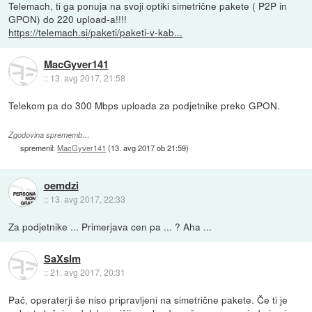
Telemach, ti ga ponuja na svoji optiki simetrične pakete ( P2P in
GPON) do 220 upload-a!!!!
https://telemach.si/paketi/paketi-v-kab...
MacGyver141
::
13. avg 2017, 21:58
Telekom pa do 300 Mbps uploada za podjetnike preko GPON.
Zgodovina sprememb…
spremenil:
MacGyver141
(
13. avg 2017 ob 21:59
)
oemdzi
::
13. avg 2017, 22:33
Za podjetnike ... Primerjava cen pa ... ? Aha ...
SaXsIm
::
21. avg 2017, 20:31
Pač, operaterji še niso pripravljeni na simetrične pakete. Če ti je