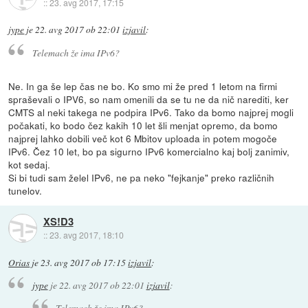
::
23. avg 2017, 17:15
jype
je
22. avg 2017 ob 22:01
izjavil
:
Telemach že ima IPv6?
Ne. In ga še lep čas ne bo. Ko smo mi že pred 1 letom na firmi
spraševali o IPV6, so nam omenili da se tu ne da nič narediti, ker
CMTS al neki takega ne podpira IPv6. Tako da bomo najprej mogli
počakati, ko bodo čez kakih 10 let šli menjat opremo, da bomo
najprej lahko dobili več kot 6 Mbitov uploada in potem mogoče
IPv6. Čez 10 let, bo pa sigurno IPv6 komercialno kaj bolj zanimiv,
kot sedaj.
Si bi tudi sam želel IPv6, ne pa neko "fejkanje" preko različnih
tunelov.
XS!D3
::
23. avg 2017, 18:10
Orias
je
23. avg 2017 ob 17:15
izjavil
:
jype
je
22. avg 2017 ob 22:01
izjavil
:
Telemach že ima IPv6?