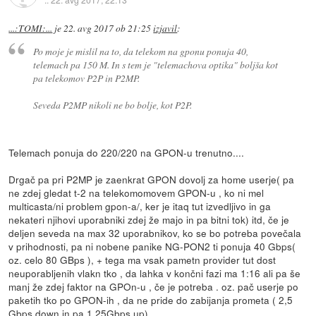
...:TOMI:...
je
22. avg 2017 ob 21:25
izjavil
:
Po moje je mislil na to, da telekom na gponu ponuja 40,
telemach pa 150 M. In s tem je "telemachova optika" boljša kot
pa telekomov P2P in P2MP.
Seveda P2MP nikoli ne bo bolje, kot P2P.
Telemach ponuja do 220/220 na GPON-u trenutno....
Drgač pa pri P2MP je zaenkrat GPON dovolj za home userje( pa
ne zdej gledat t-2 na telekomomovem GPON-u , ko ni mel
multicasta/ni problem gpon-a/, ker je itaq tut izvedljivo in ga
nekateri njihovi uporabniki zdej že majo in pa bitni tok) itd, če je
deljen seveda na max 32 uporabnikov, ko se bo potreba povečala
v prihodnosti, pa ni nobene panike NG-PON2 ti ponuja 40 Gbps(
oz. celo 80 GBps ), + tega ma vsak pametn provider tut dost
neuporabljenih vlakn tko , da lahka v končni fazi ma 1:16 ali pa še
manj že zdej faktor na GPOn-u , če je potreba . oz. pač userje po
paketih tko po GPON-ih , da ne pride do zabijanja prometa ( 2,5
Gbps down in pa 1,25Gbps up) ....