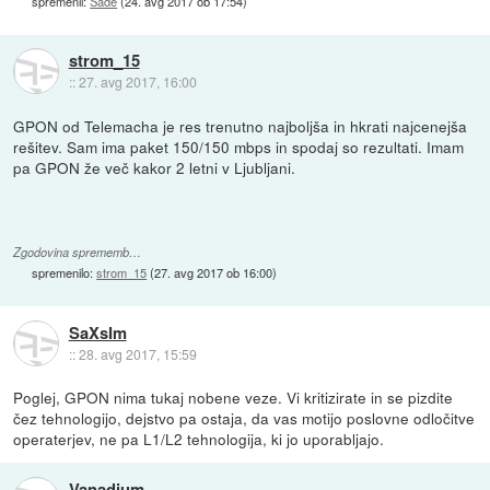
spremenil:
Sade
(
24. avg 2017 ob 17:54
)
strom_15
::
27. avg 2017, 16:00
GPON od Telemacha je res trenutno najboljša in hkrati najcenejša
rešitev. Sam ima paket 150/150 mbps in spodaj so rezultati. Imam
pa GPON že več kakor 2 letni v Ljubljani.
Zgodovina sprememb…
spremenilo:
strom_15
(
27. avg 2017 ob 16:00
)
SaXsIm
::
28. avg 2017, 15:59
Poglej, GPON nima tukaj nobene veze. Vi kritizirate in se pizdite
čez tehnologijo, dejstvo pa ostaja, da vas motijo poslovne odločitve
operaterjev, ne pa L1/L2 tehnologija, ki jo uporabljajo.
Vanadium