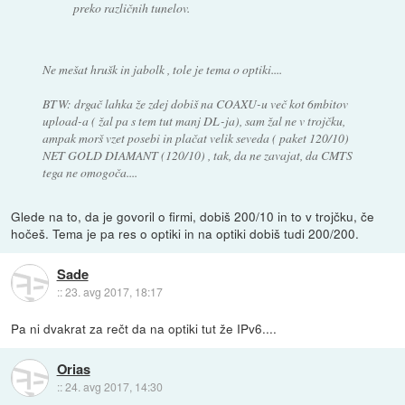
preko različnih tunelov.
Ne mešat hrušk in jabolk , tole je tema o optiki....
BTW: drgač lahka že zdej dobiš na COAXU-u več kot 6mbitov
upload-a ( žal pa s tem tut manj DL-ja), sam žal ne v trojčku,
ampak morš vzet posebi in plačat velik seveda ( paket 120/10)
NET GOLD DIAMANT (120/10) , tak, da ne zavajat, da CMTS
tega ne omogoča....
Glede na to, da je govoril o firmi, dobiš 200/10 in to v trojčku, če
hočeš. Tema je pa res o optiki in na optiki dobiš tudi 200/200.
Sade
::
23. avg 2017, 18:17
Pa ni dvakrat za rečt da na optiki tut že IPv6....
Orias
::
24. avg 2017, 14:30