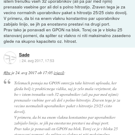
istem trenutku vseh 32 uporabnikov (ali pa par med njimi)
prenasalo vsebine gor ali dol s polno hitrostjo. Zraven tega je za
vecino normalnih uporabnikov paket s hitrostjo 25/25 cisto dovolj.
V primeru, da bi na enem vlaknu konstantno par uporabnikov
zabijalo linijo, se jih pa enostavno prestavi na drugi port.
Prav tako je ponavadi en GPON na blok. Torej ce je v bloku 25
stanovanj pomeni, da spliter oz vlakno ni niti maksimalno zasedeno
glede na skupno kapaciteto oz. hitrost.
Sade
::
24. avg 2017, 17:53
fl0w
je
24. avg 2017 ob 17:05
izjavil
:
Telemach ponuja na GPON omrezju take hitrosti uploada, ker
gleda bolj iz prakticnega vidika, saj je zelo mala verjetnost, da
bo v istem trenutku vseh 32 uporabnikov (ali pa par med njimi)
prenasalo vsebine gor ali dol s polno hitrostjo. Zraven tega je za
vecino normalnih uporabnikov paket s hitrostjo 25/25 cisto
dovolj.
V primeru, da bi na enem vlaknu konstantno par uporabnikov
zabijalo linijo, se jih pa enostavno prestavi na drugi port.
Prav tako je ponavadi en GPON na blok. Torej ce je v bloku 25
stanovanj pomeni, da spliter oz vlakno ni niti maksimalno