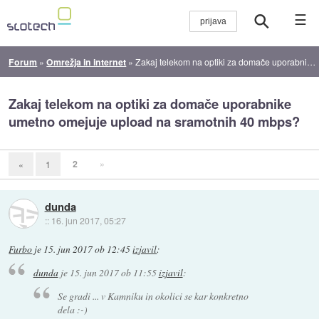
☰
Forum
»
Omrežja in internet
»
Zakaj telekom na optiki za domače uporabnike umetno omejuje upload na sramotnih 40 mbps?
Zakaj telekom na optiki za domače uporabnike
umetno omejuje upload na sramotnih 40 mbps?
2
»
«
1
dunda
::
16. jun 2017, 05:27
Furbo
je
15. jun 2017 ob 12:45
izjavil
:
dunda
je
15. jun 2017 ob 11:55
izjavil
:
Se gradi ... v Kamniku in okolici se kar konkretno
dela :-)