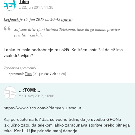
Tilen
::
22. jun 2017, 11:35
LeQuack
je
15. jun 2017 ob 20:45
izjavil
:
Saj smo državljani lastniki Telekoma, tako da ga imamo pravico
prisiliti v karkoli.
Lahko to malo podrobneje razložiš. Kolikšen lastniški delež ima
vsak državljan?
Zgodovina sprememb…
spremenil:
Tilen
(
22. jun 2017 ob 11:36
)
...:TOMI:...
::
13. avg 2017, 16:06
https://www.cisco.com/c/dam/en_us/solut...
Kaj porečete na to? Jaz še vedno trdim, da je uvedba GPONa
izključno zato, da telekom lahko zaračunava storitve preko bitnega
toka. Ker LLU jim prinaša manj denarja.