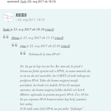
spremenil:
Sade
(
23. avg 2017 ob 18:10
)
XS!D3
::
23. avg 2017, 18:15
Sade
je
23. avg 2017 ob 18:10
izjavil
:
Orias
je
23. avg 2017 ob 17:15
izjavil
:
jype
je
22. avg 2017 ob 22:01
izjavil
:
Telemach že ima IPv6?
Ne. In ga še lep čas ne bo. Ko smo mi že pred 1
letom na firmi spraševali o IPV6, so nam omenili da
se tu ne da nič narediti, ker CMTS al neki takega ne
podpira IPv6. Tako da bomo najprej mogli
počakati, ko bodo čez kakih 10 let šli menjat
opremo, da bomo najprej lahko dobili več kot 6
Mbitov uploada in potem mogoče IPv6. Čez 10 let,
bo pa sigurno IPv6 komercialno kaj bolj zanimiv,
kot sedaj.
Si bi tudi sam želel IPv6, ne pa neko "fejkanje"