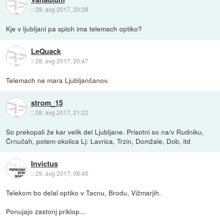
::
28. avg 2017, 20:38
Kje v ljubljani pa sploh ima telemach optiko?
LeQuack
::
28. avg 2017, 20:47
Telemach ne mara Ljubljančanov.
strom_15
::
28. avg 2017, 21:22
So prekopali že kar velik del Ljubljane. Prisotni so na/v Rudniku,
Črnučah, potem okolica Lj: Lavrica, Trzin, Domžale, Dob, itd
Invictus
::
29. avg 2017, 08:45
Telekom bo delal optiko v Tacnu, Brodu, Vižmarjih.
Ponujajo zastonj priklop...