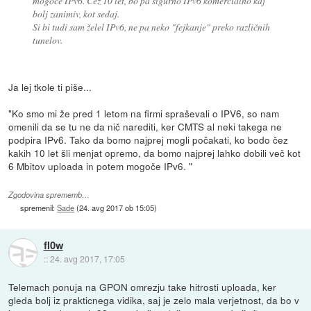
mogoče IPv6. Čez 10 let, bo pa sigurno IPv6 komercialno kaj
bolj zanimiv, kot sedaj.
Si bi tudi sam želel IPv6, ne pa neko "fejkanje" preko različnih
tunelov.
Ja lej tkole ti piše...
"Ko smo mi že pred 1 letom na firmi spraševali o IPV6, so nam
omenili da se tu ne da nič narediti, ker CMTS al neki takega ne
podpira IPv6. Tako da bomo najprej mogli počakati, ko bodo čez
kakih 10 let šli menjat opremo, da bomo najprej lahko dobili več kot
6 Mbitov uploada in potem mogoče IPv6. "
Zgodovina sprememb…
spremenil:
Sade
(
24. avg 2017 ob 15:05
)
fl0w
::
24. avg 2017, 17:05
Telemach ponuja na GPON omrezju take hitrosti uploada, ker
gleda bolj iz prakticnega vidika, saj je zelo mala verjetnost, da bo v