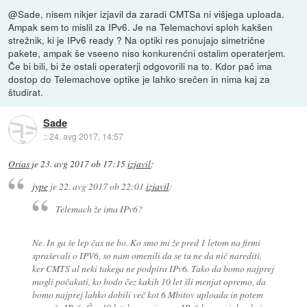
@Sade, nisem nikjer izjavil da zaradi CMTSa ni višjega uploada.
Ampak sem to mislil za IPv6. Je na Telemachovi sploh kakšen
strežnik, ki je IPv6 ready ? Na optiki res ponujajo simetrične
pakete, ampak še vseeno niso konkurenćni ostalim operaterjem.
Če bi bili, bi že ostali operaterji odgovorili na to. Kdor pač ima
dostop do Telemachove optike je lahko srečen in nima kaj za
študirat.
Sade
::
24. avg 2017, 14:57
Orias
je
23. avg 2017 ob 17:15
izjavil
:
jype
je
22. avg 2017 ob 22:01
izjavil
:
Telemach že ima IPv6?
Ne. In ga še lep čas ne bo. Ko smo mi že pred 1 letom na firmi
spraševali o IPV6, so nam omenili da se tu ne da nič narediti,
ker CMTS al neki takega ne podpira IPv6. Tako da bomo najprej
mogli počakati, ko bodo čez kakih 10 let šli menjat opremo, da
bomo najprej lahko dobili več kot 6 Mbitov uploada in potem