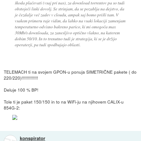
škoda plačevati (vsaj pri nas), za download torrentov pa so tudi
obstoječi linki dovolj. Se strinjam, da se pozablja na dejstvo, da
je čezdalje več zadev v cloudu, ampak saj bomo prišli tam. V
vsakem primeru raje vidim, da lahko na vsaki lokaciji zamenjam
temperaturno odvisno bakreno parico, ki mi omogoča max
30Mb/s downloada, za zanesljivo optično vlakno, na katerem
dobim 50/10. In to trenutno tudi je strategija, ki se je držijo
operaterji, pa tudi spodbujajo oblasti.
TELEMACH ti na svojem GPON-u ponuja SIMETRIČNE pakete ( do
220/220)!!!!!!!!!!!!!
Deluje 100 % BP!
Tole ti je paket 150/150 in to na WiFi-ju na njihovem CALIX-u
854G-2:
konspirator