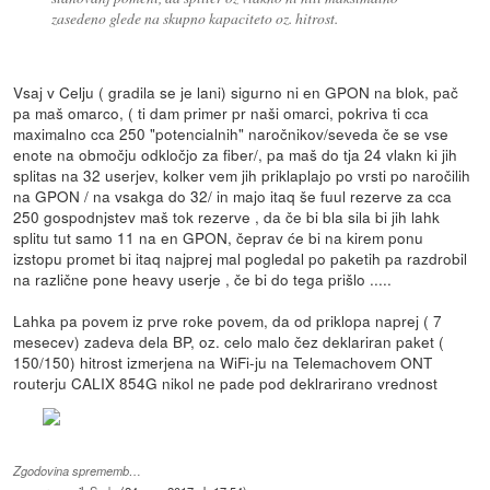
zasedeno glede na skupno kapaciteto oz. hitrost.
Vsaj v Celju ( gradila se je lani) sigurno ni en GPON na blok, pač
pa maš omarco, ( ti dam primer pr naši omarci, pokriva ti cca
maximalno cca 250 "potencialnih" naročnikov/seveda če se vse
enote na območju odkločjo za fiber/, pa maš do tja 24 vlakn ki jih
splitas na 32 userjev, kolker vem jih priklaplajo po vrsti po naročilih
na GPON / na vsakga do 32/ in majo itaq še fuul rezerve za cca
250 gospodnjstev maš tok rezerve , da če bi bla sila bi jih lahk
splitu tut samo 11 na en GPON, čeprav će bi na kirem ponu
izstopu promet bi itaq najprej mal pogledal po paketih pa razdrobil
na različne pone heavy userje , če bi do tega prišlo .....
Lahka pa povem iz prve roke povem, da od priklopa naprej ( 7
mesecev) zadeva dela BP, oz. celo malo čez deklariran paket (
150/150) hitrost izmerjena na WiFi-ju na Telemachovem ONT
routerju CALIX 854G nikol ne pade pod deklrarirano vrednost
Zgodovina sprememb…