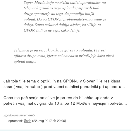
Super. Morda bojo množični odlivi uporabnikov na
telemach zaradi višjega uploada pripravili tudi
druge operaterje do tega, da ponudijo boljši
upload. Da pa GPON ni problematičen, pa vemo že
dolgo. Samo nekateri dobijo ošpice, ko slišijo za
GPON, tudi če ne vejo, kako deluje.
Telemach je pa res faktor, ko se govori o uploadu. Preveri
njihovo drugo temo, kjer se vsi na coaxu pritožujejo kako nizek
upload imajo.
Jah tole ti je tema o optiki, in na GPON-u v Sloveniji je res klasa
zase ( vsaj trenutno ) pred vsemi ostalimi ponudniki pri upload-u...
Coax ma pač svoje omejitve je pa res da bi lahka uploade v
paketih vsaj mal dvignal do 10 al pa 12 Mbit/s v najvišjem paketu....
Zgodovina sprememb…
spremenil:
Sade
(
22. avg 2017 ob 20:06
)