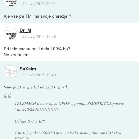
::
22. avg 2017, 09:01
Kje vse pa TM ima svoje omrežje ?
Dr_M
::
22. avg 2017, 10:58
Pri telemachu neki dela 100% bp?
Ne verjamem.
SaXsIm
::
22. avg 2017, 12:48
Sade
je
21. avg 2017 ob 22:51
izjavil
:
TELEMACH ti na svojem GPON-u ponuja SIMETRIČNE pakete
( do 220/220)!!!!!!!!!!!!!
Deluje 100 % BP!
Tole ti je paket 150/150 in to na WiFi-ju na njihovem CALIX-u
854G-2: