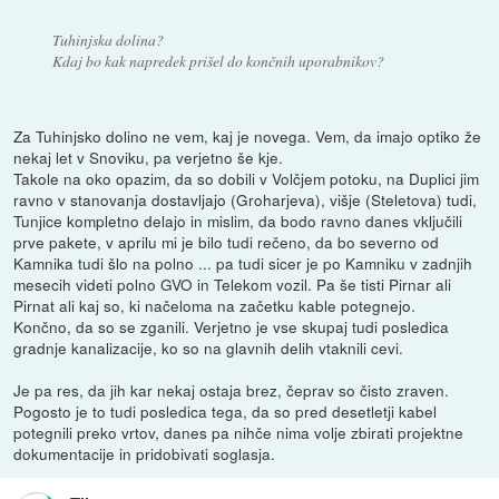
Tuhinjska dolina?
Kdaj bo kak napredek prišel do končnih uporabnikov?
Za Tuhinjsko dolino ne vem, kaj je novega. Vem, da imajo optiko že
nekaj let v Snoviku, pa verjetno še kje.
Takole na oko opazim, da so dobili v Volčjem potoku, na Duplici jim
ravno v stanovanja dostavljajo (Groharjeva), višje (Steletova) tudi,
Tunjice kompletno delajo in mislim, da bodo ravno danes vključili
prve pakete, v aprilu mi je bilo tudi rečeno, da bo severno od
Kamnika tudi šlo na polno ... pa tudi sicer je po Kamniku v zadnjih
mesecih videti polno GVO in Telekom vozil. Pa še tisti Pirnar ali
Pirnat ali kaj so, ki načeloma na začetku kable potegnejo.
Končno, da so se zganili. Verjetno je vse skupaj tudi posledica
gradnje kanalizacije, ko so na glavnih delih vtaknili cevi.
Je pa res, da jih kar nekaj ostaja brez, čeprav so čisto zraven.
Pogosto je to tudi posledica tega, da so pred desetletji kabel
potegnili preko vrtov, danes pa nihče nima volje zbirati projektne
dokumentacije in pridobivati soglasja.