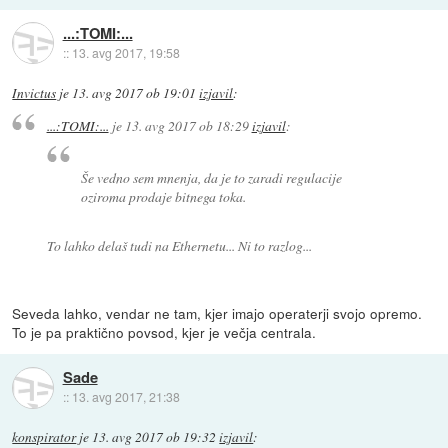
...:TOMI:...
::
13. avg 2017, 19:58
Invictus
je
13. avg 2017 ob 19:01
izjavil
:
...:TOMI:...
je
13. avg 2017 ob 18:29
izjavil
:
Še vedno sem mnenja, da je to zaradi regulacije
oziroma prodaje bitnega toka.
To lahko delaš tudi na Ethernetu... Ni to razlog...
Seveda lahko, vendar ne tam, kjer imajo operaterji svojo opremo.
To je pa praktično povsod, kjer je večja centrala.
Sade
::
13. avg 2017, 21:38
konspirator
je
13. avg 2017 ob 19:32
izjavil
: