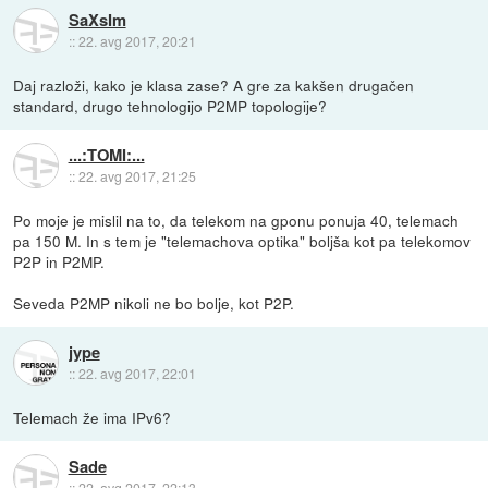
SaXsIm
::
22. avg 2017, 20:21
Daj razloži, kako je klasa zase? A gre za kakšen drugačen
standard, drugo tehnologijo P2MP topologije?
...:TOMI:...
::
22. avg 2017, 21:25
Po moje je mislil na to, da telekom na gponu ponuja 40, telemach
pa 150 M. In s tem je "telemachova optika" boljša kot pa telekomov
P2P in P2MP.
Seveda P2MP nikoli ne bo bolje, kot P2P.
jype
::
22. avg 2017, 22:01
Telemach že ima IPv6?
Sade
::
22. avg 2017, 22:13