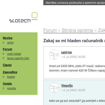
Evropska vesoljska agencija razvija svojo rak
Forum
»
Strojna oprema
»
Zak
Novice
Zakaj se mi hladen računalnik 
arhiv
Forum
upirna
mali oglasi
::
4. jul 2003, 00:30
teme zadnjih 24h
Članki
Imam p4 2400 MHz, plato it7-max2, radeona 9
dvomim, imam namreč 420 W Čifteov napajal
Zaposlitve
brskaj
Ostalo
Vesoljc
pravila
::
4. jul 2003, 00:55
kako pa ga pol zalaufaš? ga pokriješ z dek