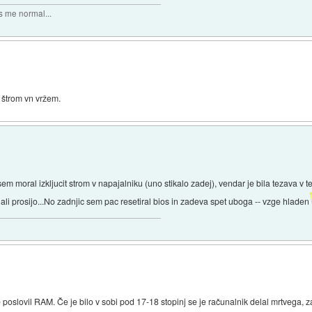
 me normal...
a štrom vn vržem.
sem moral izkljucit strom v napajalniku (uno stikalo zadej), vendar je bila tezava v
 ali prosijo...No zadnjic sem pac resetiral bios in zadeva spet uboga -- vzge hladen
 poslovil RAM. Če je bilo v sobi pod 17-18 stopinj se je računalnik delal mrtvega,