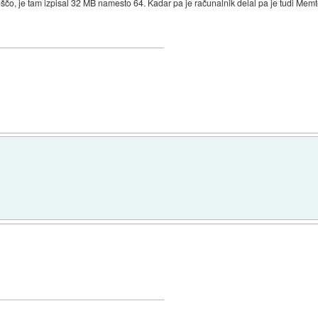
oščo, je tam izpisal 32 MB namesto 64. Kadar pa je računalnik delal pa je tudi Memt