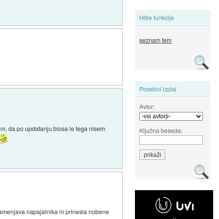
Hitre funkcije
seznam tem
Posebni izpisi
Avtor:
 tem, da po updatanju biosa le tega nisem
Ključna beseda:
 zamenjava napajalnika ni prinesla nobene