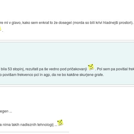
 mi v glavo, kako sem enkrat to že dosegel (morda so bili krivi hladnejši prostor
.
bila 53 stopinj, rezultati pa še vedno pod pričakovanji
. Pol sem pa povišal fre
o povišam frekvenco pci in agp, da ne bo kakšne skurjene grafe.
egen ...
a nima takih nadleznih tehnologij ...