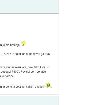
n je šla baterija.
 BH7, Nf7 in še bi lahko našteval ga prav
aže slabše rezultate, prav tako tudi PC
 dosegel 7300). Povišal sem voltažo -
ahko narobe.
n bo le ta še živel kakšni dve leti?
.