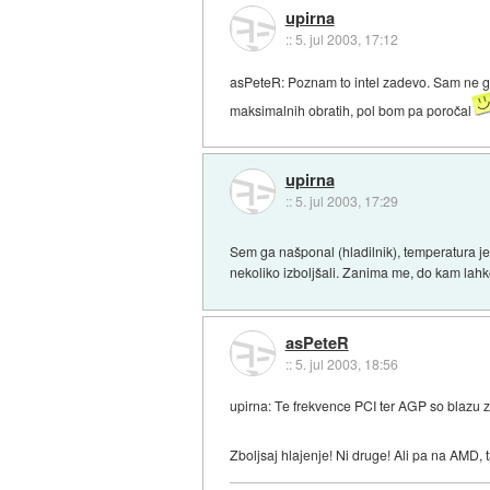
upirna
::
5. jul 2003, 17:12
asPeteR: Poznam to intel zadevo. Sam ne gre
maksimalnih obratih, pol bom pa poročal
upirna
::
5. jul 2003, 17:29
Sem ga našponal (hladilnik), temperatura je 
nekoliko izboljšali. Zanima me, do kam lahk
asPeteR
::
5. jul 2003, 18:56
upirna: Te frekvence PCI ter AGP so blazu z
Zboljsaj hlajenje! Ni druge! Ali pa na AMD, t