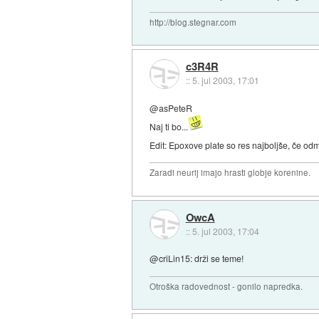
http://blog.stegnar.com
c3R4R
::
5. jul 2003, 17:01
@asPeteR
Naj ti bo...
Edit: Epoxove plate so res najboljše, če odm
Zaradi neurij imajo hrasti globje korenine.
OwcA
::
5. jul 2003, 17:04
@criLin15: drži se teme!
Otroška radovednost - gonilo napredka.