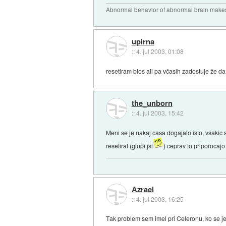
Abnormal behavior of abnormal brain makes
upirna
::
4. jul 2003, 01:08
resetiram bios ali pa včasih zadostuje že d
the_unborn
::
4. jul 2003, 15:42
Meni se je nakaj casa dogajalo isto, vsakic 
resetiral (glupi jst
) ceprav to priporocajo
Azrael
::
4. jul 2003, 16:25
Tak problem sem imel pri Celeronu, ko se je