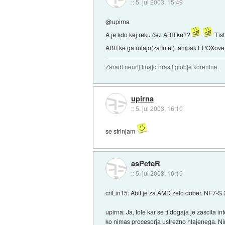
::
5. jul 2003, 15:49
@upirna
A je kdo kej reku čez ABITke??
Tist
ABITke ga rulajo(za Intel), ampak EPOXove 
Zaradi neurij imajo hrasti globje korenine.
upirna
::
5. jul 2003, 16:10
se strinjam
asPeteR
::
5. jul 2003, 16:19
criLin15: Abit je za AMD zelo dober. NF7-S 
upirna: Ja, tole kar se ti dogaja je zascita 
ko nimas procesorja ustrezno hlajenega. Ni