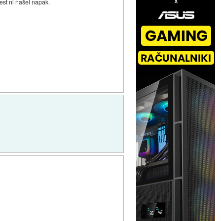
est ni našel napak.