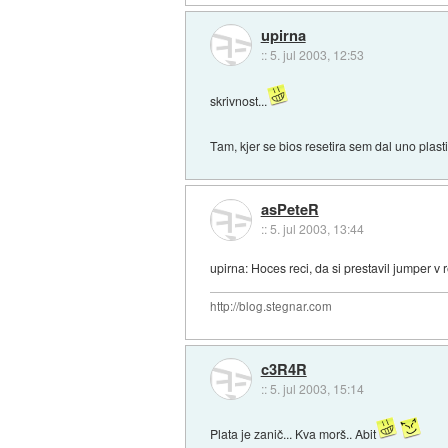
upirna
::
5. jul 2003, 12:53
skrivnost...
Tam, kjer se bios resetira sem dal uno plast
asPeteR
::
5. jul 2003, 13:44
upirna: Hoces reci, da si prestavil jumper v 
http://blog.stegnar.com
c3R4R
::
5. jul 2003, 15:14
Plata je zanič... Kva morš.. Abit