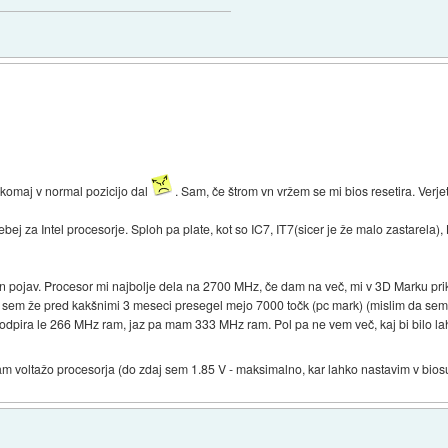
komaj v normal pozicijo dal
. Sam, če štrom vn vržem se mi bios resetira. Verjet
j za Intel procesorje. Sploh pa plate, kot so IC7, IT7(sicer je že malo zastarela),
n pojav. Procesor mi najbolje dela na 2700 MHz, če dam na več, mi v 3D Marku prik
 sem že pred kakšnimi 3 meseci presegel mejo 7000 točk (pc mark) (mislim da sem
 podpira le 266 MHz ram, jaz pa mam 333 MHz ram. Pol pa ne vem več, kaj bi bilo l
voltažo procesorja (do zdaj sem 1.85 V - maksimalno, kar lahko nastavim v biosu) i