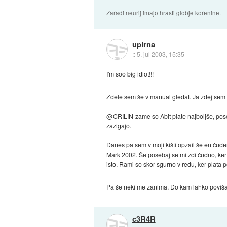
Zaradi neurij imajo hrasti globje korenine.
upirna
::
5. jul 2003, 15:35
I'm soo big idiot!!!
Zdele sem še v manual gledat. Ja zdej sem 
@CRILIN-zame so Abit plate najboljše, posebe
zažigajo.
Danes pa sem v moji kišti opzail še en čude
Mark 2002. Še posebaj se mi zdi čudno, ker
isto. Rami so skor sgurno v redu, ker plata
Pa še neki me zanima. Do kam lahko povišam 
c3R4R