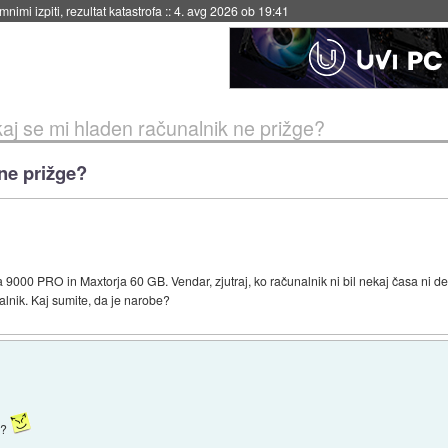
eto za večkratno uporabo
::
4. avg 2026 ob 19:41
aj se mi hladen računalnik ne prižge?
ne prižge?
000 PRO in Maxtorja 60 GB. Vendar, zjutraj, ko računalnik ni bil nekaj časa ni del
nik. Kaj sumite, da je narobe?
o?