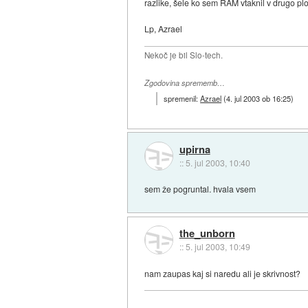
razlike, šele ko sem RAM vtaknil v drugo pl
Lp, Azrael
Nekoč je bil Slo-tech.
Zgodovina sprememb…
spremenil:
Azrael
(
4. jul 2003 ob 16:25
)
upirna
::
5. jul 2003, 10:40
sem že pogruntal. hvala vsem
the_unborn
::
5. jul 2003, 10:49
nam zaupas kaj si naredu ali je skrivnost?