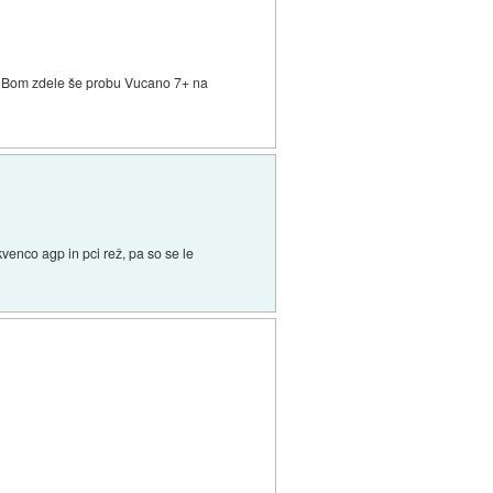
i). Bom zdele še probu Vucano 7+ na
kvenco agp in pci rež, pa so se le