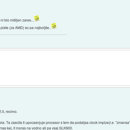
 ni blo mišljen zares...
plate (za AMD) so pa najboljše..
2.0, recimo.
intela. Ta zascita ti upocasnjuje procesor s tem da podaljsa clock implze(i.e. "zmansa
mas kej, it moras na vodno ali pa vsaj SLK900.