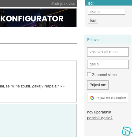
Išči:
Zadnje novice
Prijava
Zapomni si me
al, se mi ne zbudi. Zakaj? Napajalnik -
nov uporabnik
pozabili geslo?