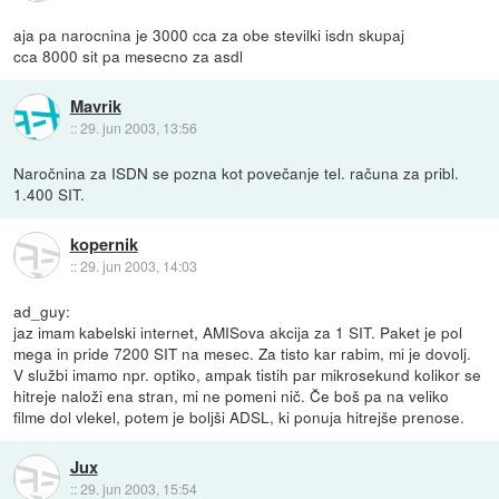
aja pa narocnina je 3000 cca za obe stevilki isdn skupaj
cca 8000 sit pa mesecno za asdl
Mavrik
::
29. jun 2003, 13:56
Naročnina za ISDN se pozna kot povečanje tel. računa za pribl.
1.400 SIT.
kopernik
::
29. jun 2003, 14:03
ad_guy:
jaz imam kabelski internet, AMISova akcija za 1 SIT. Paket je pol
mega in pride 7200 SIT na mesec. Za tisto kar rabim, mi je dovolj.
V službi imamo npr. optiko, ampak tistih par mikrosekund kolikor se
hitreje naloži ena stran, mi ne pomeni nič. Če boš pa na veliko
filme dol vlekel, potem je boljši ADSL, ki ponuja hitrejše prenose.
Jux
::
29. jun 2003, 15:54