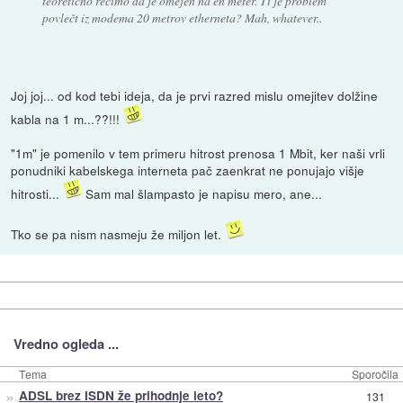
teoretično recimo da je omejen na en meter. Ti je problem
povlečt iz modema 20 metrov etherneta? Mah, whatever..
Joj joj... od kod tebi ideja, da je prvi razred mislu omejitev dolžine
kabla na 1 m...??!!!
"1m" je pomenilo v tem primeru hitrost prenosa 1 Mbit, ker naši vrli
ponudniki kabelskega interneta pač zaenkrat ne ponujajo višje
hitrosti...
Sam mal šlampasto je napisu mero, ane...
Tko se pa nism nasmeju že miljon let.
Vredno ogleda ...
Tema
Sporočila
»
ADSL brez ISDN že prihodnje leto?
131