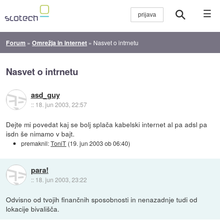
☰
Forum
»
Omrežja in internet
»
Nasvet o intrnetu
Nasvet o intrnetu
asd_guy
::
18. jun 2003, 22:57
Dejte mi povedat kaj se bolj splača kabelski internet al pa adsl pa
isdn še nimamo v bajt.
premaknil:
ToniT
(
19. jun 2003 ob 06:40
)
para!
::
18. jun 2003, 23:22
Odvisno od tvojih finančnih sposobnosti in nenazadnje tudi od
lokacije bivališča.