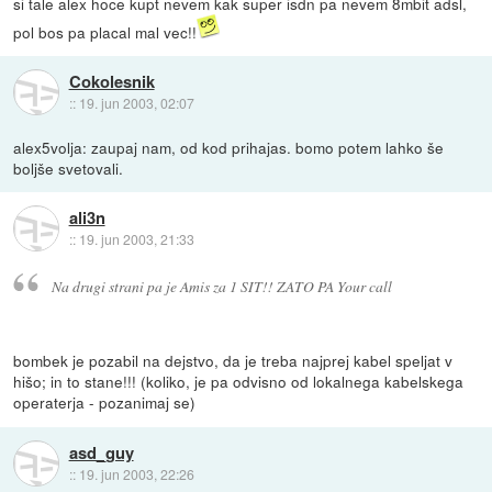
si tale alex hoce kupt nevem kak super isdn pa nevem 8mbit adsl,
pol bos pa placal mal vec!!
Cokolesnik
::
19. jun 2003, 02:07
alex5volja: zaupaj nam, od kod prihajas. bomo potem lahko še
boljše svetovali.
ali3n
::
19. jun 2003, 21:33
Na drugi strani pa je Amis za 1 SIT!! ZATO PA Your call
bombek je pozabil na dejstvo, da je treba najprej kabel speljat v
hišo; in to stane!!! (koliko, je pa odvisno od lokalnega kabelskega
operaterja - pozanimaj se)
asd_guy
::
19. jun 2003, 22:26