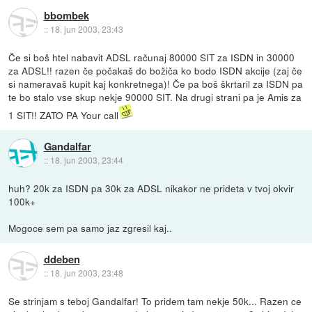
bbombek
::
18. jun 2003, 23:43
Če si boš htel nabavit ADSL računaj 80000 SIT za ISDN in 30000
za ADSL!! razen če počakaš do božiča ko bodo ISDN akcije (zaj če
si nameravaš kupit kaj konkretnega)! Če pa boš škrtaril za ISDN pa
te bo stalo vse skup nekje 90000 SIT. Na drugi strani pa je Amis za
1 SIT!! ZATO PA Your call
Gandalfar
::
18. jun 2003, 23:44
huh? 20k za ISDN pa 30k za ADSL nikakor ne prideta v tvoj okvir
100k+
Mogoce sem pa samo jaz zgresil kaj..
ddeben
::
18. jun 2003, 23:48
Se strinjam s teboj Gandalfar! To pridem tam nekje 50k... Razen ce