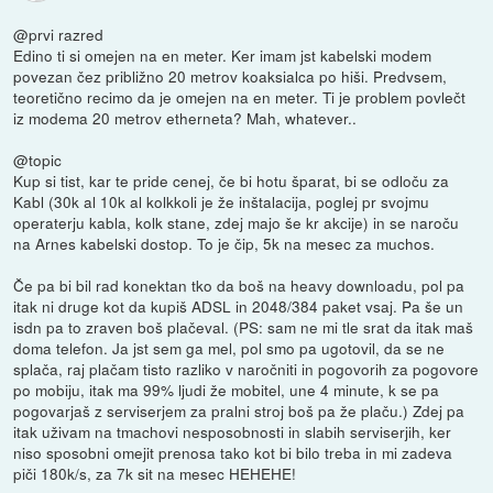
@prvi razred
Edino ti si omejen na en meter. Ker imam jst kabelski modem
povezan čez približno 20 metrov koaksialca po hiši. Predvsem,
teoretično recimo da je omejen na en meter. Ti je problem povlečt
iz modema 20 metrov etherneta? Mah, whatever..
@topic
Kup si tist, kar te pride cenej, če bi hotu šparat, bi se odloču za
Kabl (30k al 10k al kolkkoli je že inštalacija, poglej pr svojmu
operaterju kabla, kolk stane, zdej majo še kr akcije) in se naroču
na Arnes kabelski dostop. To je čip, 5k na mesec za muchos.
Če pa bi bil rad konektan tko da boš na heavy downloadu, pol pa
itak ni druge kot da kupiš ADSL in 2048/384 paket vsaj. Pa še un
isdn pa to zraven boš plačeval. (PS: sam ne mi tle srat da itak maš
doma telefon. Ja jst sem ga mel, pol smo pa ugotovil, da se ne
splača, raj plačam tisto razliko v naročniti in pogovorih za pogovore
po mobiju, itak ma 99% ljudi že mobitel, une 4 minute, k se pa
pogovarjaš z serviserjem za pralni stroj boš pa že plaču.) Zdej pa
itak uživam na tmachovi nesposobnosti in slabih serviserjih, ker
niso sposobni omejit prenosa tako kot bi bilo treba in mi zadeva
piči 180k/s, za 7k sit na mesec HEHEHE!