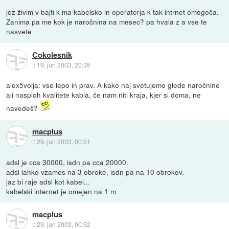
jez živim v bajti k ma kabelsko in operaterja k tak intrnet omogoča.
Zanima pa me kok je naročnina na mesec? pa hvala z a vse te
nasvete
Cokolesnik
::
19. jun 2003, 22:35
alex5volja: vse lepo in prav. A kako naj svetujemo glede naročnine
ali nasploh kvalitete kabla, če nam niti kraja, kjer si doma, ne
navedeš?
macplus
::
29. jun 2003, 00:51
adsl je cca 30000, isdn pa cca 20000.
adsl lahko vzames na 3 obroke, isdn pa na 10 obrokov.
jaz bi raje adsl kot kabel...
kabelski internet je omejen na 1 m
macplus
::
29. jun 2003, 00:52