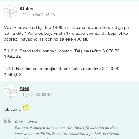
Ahiles
::
29. jun 2003, 16:06
Mavrik nevem od kje teb 1400 a si racunu navadn brez ddvja pa
isdn z ddv? Pa letos bojo vrjetn 1x drzavo svehtal da bojo lohka
podrazil navadno narocnino za ene 400 sit.
7.1.2.2. Standardni osnovni dostop (BA) mesečno 3.078,70
3.694,44
1.2.1. Naročnina za enojčni tf. priključek mesečno 2.140,00
2.568,00
Ales
::
1. jul 2003, 03:48
lol, Jux...
@prvi razred
Edino ti si omejen na en meter. Ker imam jst kabelski modem
povezan čez približno 20 metrov koaksialca po hiši. Predvsem,