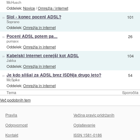
McHusch
Oddelek:
Novice
/
Omrežja / internet
»
Siol - konec poceni ADSL?
101
Soprano
Oddelek:
Omrežja in internet
»
Poceni ADSL potem pa...
26
pumaxx
Oddelek:
Omrežja in internet
»
Kabelski internet cenejši kot ADSL
104
Jakka
Oddelek:
Omrežja in internet
»
Je kdo slišal za ADSL brez ISDNja drugo leto?
54
McSpike
Oddelek:
Omrežja in internet
Tema
Sporočila
Več podobnih tem
Pravila
Večina pravic pridržanih
Odgovornost
Oglaševanje
Kontakt
ISSN 1581-0186