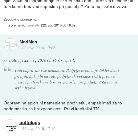
njih. Zakaj bi moralo podjetje skrbet kako boš ti preživel mesece po
tem ko ne boš več zaposlen pri podjetju? Za to naj skrbi država.
Zgodovina sprememb…
spremenilo:
xmetallic
(
22. avg 2016 ob 16:09
)
MadMen
::
22. avg 2016, 17:05
xmetallic
je
22. avg 2016 ob 16:07
izjavil
:
Tudi odpravnine so neumnost. Podjetje te plačuje dokler delaš
pri njih. Zakaj bi moralo podjetje skrbet kako boš ti preživel
mesece po tem ko ne boš več zaposlen pri podjetju? Za to naj
skrbi država.
Odpravnina sploh ni namenjena preživetju, ampak imaš za to
nadomestilo za brezposelnost. Pravi kapitalist TM.
buttplugs
::
22. avg 2016, 17:10