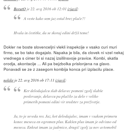
BorutO
je
22. avg 2016 ob 12:01
izjavil
:
A veste kako sem jaz ostal brez plače?!
Hvala in čestitke, da se skoraj edini držiš teme!
Dokler ne boste slovenceljni vlekli inspekcije v vsako curi muri
firmo, se bo tako dogajalo. Napaka je bila, da clovek ni vzel nekaj
vrednega s cimer bi si nazaj izsililnsvoje pravice. Kombi, skatla
orodja, akontacije ... Ali pa bejzbolka prislonjena na glavo.
Ponavadi se ze z zasegom kombija konca pri izplacilu place.
nekikr
je
22. avg 2016 ob 17:11
izjavil
:
Ker delodajalcu slab delavec pomeni zgolj slabše
poslovanje, delavcu pa plačilo za delo v veliko
primerih pomeni edini vir sredstev za preživetje.
Ja, to je seveda res. Jaz, kot delodajalec, imam v vsakem primeru
konec meseca en ogromen plus. Kakšen plus imam je odvisno od
meseca. Enkrat imam za jadrnico, drugič zgolj za nov avtomobil