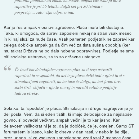
porabita podobno ali enako na mesec, ampak čas iskanja nove
zaposlitve je pri 55 letniku daljši kot pri 30 letniku v
povprečju.... zato višja odpravnina.
Kar je res ampak v osnovi zgrešeno. Plača mora biti dostojna.
Taka, ki omogoča, da spravi zaposleni nekaj na stran vsak mesec
in ki naj služi za hude čase. Vsak pameten podjetnik ne zapravi kar
celega dobička ampak ga da čim več za tista sušna obdobja (ker
mu takrat Država ne bo dala nobene odpravnine). Podjetje ne sme
biti socialna ustanova, za to so državne ustanove.
Če imaš kot delodajalec ogromen plus, so ti tega ustvarili
zaposleni in se spodobi, da del tega plusa deliš tudi z njimi in si s
stimulacijami zagotoviš, da bo tako še dolgo, da boš firmo brez
skrbi širil, vključil v njo še razvoj in naredil solidno podjetje,
tudi za otroke.
Solatko: ta "spodobi" je plača. Stimulacija in drugo nagrajevanje je
del posla. Vem, da si eden tistih, ki imajo delodajalce za najslabše
govno, si povedal večkrat, ampak večini je to kar jasno. Kar
delavcem velikokrat ni je to, da je dobiček, če je, omejen. Samo ST
forumašem je jasno, kako iz dneva v dan rasti, v nebo in še dlje,
brez upada, si za vsakega zaposlenega vzeti vsaj 3 mesece časa,