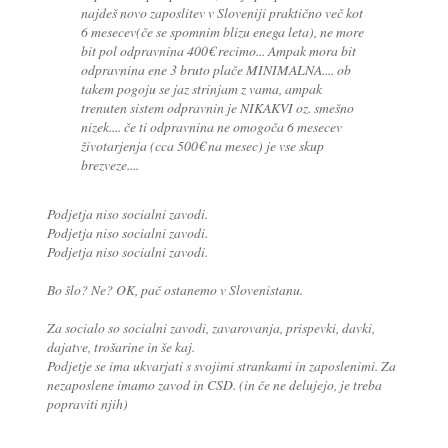
najdeš novo zaposlitev v Sloveniji praktično več kot
6 mesecev(če se spomnim blizu enega leta), ne more
bit pol odpravnina 400€ recimo... Ampak mora bit
odpravnina ene 3 bruto plače MINIMALNA.... ob
takem pogoju se jaz strinjam z vama, ampak
trenuten sistem odpravnin je NIKAKVI oz. smešno
nizek.... če ti odpravnina ne omogoča 6 mesecev
životarjenja (cca 500€ na mesec) je vse skup
brezveze....
Podjetja niso socialni zavodi.
Podjetja niso socialni zavodi.
Podjetja niso socialni zavodi.
Bo šlo? Ne? OK, pač ostanemo v Slovenistanu.
Za socialo so socialni zavodi, zavarovanja, prispevki, davki,
dajatve, trošarine in še kaj.
Podjetje se ima ukvarjati s svojimi strankami in zaposlenimi. Za
nezaposlene imamo zavod in CSD. (in če ne delujejo, je treba
popraviti njih)