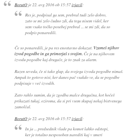
BorutO
je
22. avg 2016 ob 15:57
izjavil
:
Res je, podpisal ga sem, prebral tudi zelo dobro,
zato se mi zelo čudno zdi, da tega nisem videl, ker
sem vsako točko posebej prebral ... se mi zdi, da so
podpis ponaredili.
Če so ponaredili, je pa res enostavno dokazat.
Vzameš njihov
izvod pogodbe in ga primerjaš s svojim.
Če je na njihovem
izvodu pogodbe kaj drugače, je to znak za alarm.
Razen seveda, če si tako glup, da svojega izvoda pogodbe nimaš.
Ampak to gotovo nisi, ker danes pač vsakdo ve, da se pogodbe
podpisuje v več izvodih.
Zato rahlo sumim, da je zgodba malce drugačna, kot hočeš
prikazati tukaj, oziroma, da si pri vsem skupaj nekaj bistvenega
zamolčal.
BorutO
je
22. avg 2016 ob 15:57
izjavil
:
In ja ... predsednik vlade pa komot lahko odstopi,
ker je totalno nesposoben narediti kaj v smeri