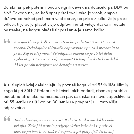
Bo šlo, ampak potem ti bodo dvignili davek na dobiček, pa DDV bo
šlo? Seveda ne, se boš spet pritoževal kako je visok, ampak
država od nekod pač mora vzet denar, ne pride z lufta. Zdja pa se
odloči, ti je bolje plačat višjo odpravnino ali vidšje davke in ostale
postavke, na koncu plačaš ti vprašanje je samo koliko.
Kaj ima tle veze kolko časa si ti delal podjetju? 5 ali 15 je čist
vseeno. Delodajalec ti izplača odpravnino npr. za 3 mesece in to
je to. Kaj bi zdaj moral delodajalec onemu ko je 15 let delal
izplačat za 12 mesecev odpravnine? Po tvoji logiki ta ki je delal
15 let porabi nekajkrat več denarja na mesec.
A si ti sploh kdaj delal v lajfu in poznaš koga ki pri 55tih išče šiht in
koga ki pri 30tih? Potem ne bi pisal takih bedarij, obadva porabita
podobno ali enako na mesec, ampak čas iskanja nove zaposlitve je
pri 55 letniku daljši kot pri 30 letniku v povprečju.... zato višja
odpravnina.
Tudi odpravnine so neumnost. Podjetje te plačuje dokler delaš
pri njih. Zakaj bi moralo podjetje skrbet kako boš ti preživel
mesece po tem ko ne boš več zaposlen pri podjetju? Za to naj