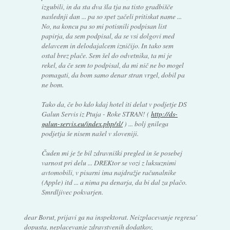
izgubili, in da sta dva šla tja na tisto gradbišče
naslednji dan ... pa so spet začeli pritiskat name ...
No, na koncu pa so mi potisnili podpisan list
papirja, da sem podpisal, da se vsi dolgovi med
delavcem in delodajalcem izničijo. In tako sem
ostal brez plače. Sem šel do odvetnika, ta mi je
rekel, da če sem to podpisal, da mi nič ne bo mogel
pomagati, da bom samo denar stran vrgel, dobil pa
ne bom.
Tako da, če bo kdo kdaj hotel iti delat v podjetje DS
Galun Servis iz Ptuja - Roke STRAN! (
http://ds-
galun-servis.eu/index.php/sl/
) ... bolj gnilega
podjetja še nisem našel v sloveniji.
Čuden mi je že bil zdravniški pregled in še posebej
varnost pri delu ... DREKtor se vozi z luksuznimi
avtomobili, v pisarni ima najdražje računalnike
(Apple) itd ... a nima pa denarja, da bi dal za plačo.
Smrdljivec pokvarjen.
dear Borut, prijavi ga na inspektorat. Neizplacevanje regresa'
dopusta, neplacevanje zdravstvenih dodatkov,