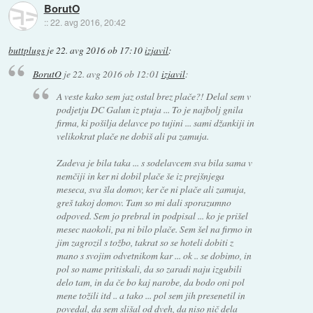
BorutO
::
22. avg 2016, 20:42
buttplugs
je
22. avg 2016 ob 17:10
izjavil
:
BorutO
je
22. avg 2016 ob 12:01
izjavil
:
A veste kako sem jaz ostal brez plače?! Delal sem v
podjetju DC Galun iz ptuja ... To je najbolj gnila
firma, ki pošilja delavce po tujini ... sami džankiji in
velikokrat plače ne dobiš ali pa zamuja.
Zadeva je bila taka ... s sodelavcem sva bila sama v
nemčiji in ker ni dobil plače še iz prejšnjega
meseca, sva šla domov, ker če ni plače ali zamuja,
greš takoj domov. Tam so mi dali sporazumno
odpoved. Sem jo prebral in podpisal ... ko je prišel
mesec naokoli, pa ni bilo plače. Sem šel na firmo in
jim zagrozil s tožbo, takrat so se hoteli dobiti z
mano s svojim odvetnikom kar ... ok .. se dobimo, in
pol so name pritiskali, da so zaradi naju izgubili
delo tam, in da če bo kaj narobe, da bodo oni pol
mene tožili itd .. a tako ... pol sem jih presenetil in
povedal, da sem slišal od dveh, da niso nič dela