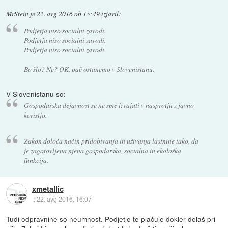
MrStein
je
22. avg 2016 ob 15:49
izjavil
:
Podjetja niso socialni zavodi.
Podjetja niso socialni zavodi.
Podjetja niso socialni zavodi.
Bo šlo? Ne? OK, pač ostanemo v Slovenistanu.
V Slovenistanu so:
Gospodarska dejavnost se ne sme izvajati v nasprotju z javno
koristjo.
Zakon določa način pridobivanja in uživanja lastnine tako, da
je zagotovljena njena gospodarska, socialna in ekološka
funkcija.
xmetallic
::
22. avg 2016, 16:07
Tudi odpravnine so neumnost. Podjetje te plačuje dokler delaš pri