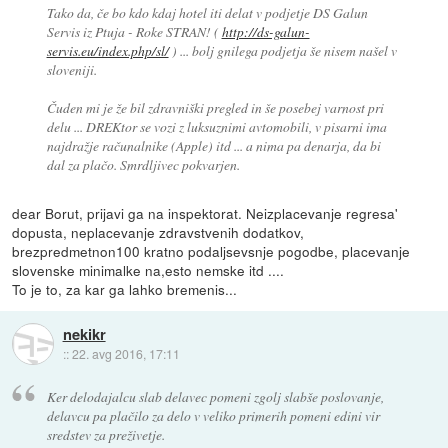
Tako da, če bo kdo kdaj hotel iti delat v podjetje DS Galun
Servis iz Ptuja - Roke STRAN! (
http://ds-galun-
servis.eu/index.php/sl/
) ... bolj gnilega podjetja še nisem našel v
sloveniji.
Čuden mi je že bil zdravniški pregled in še posebej varnost pri
delu ... DREKtor se vozi z luksuznimi avtomobili, v pisarni ima
najdražje računalnike (Apple) itd ... a nima pa denarja, da bi
dal za plačo. Smrdljivec pokvarjen.
dear Borut, prijavi ga na inspektorat. Neizplacevanje regresa'
dopusta, neplacevanje zdravstvenih dodatkov,
brezpredmetnon100 kratno podaljsevsnje pogodbe, placevanje
slovenske minimalke na,esto nemske itd ....
To je to, za kar ga lahko bremenis...
nekikr
::
22. avg 2016, 17:11
Ker delodajalcu slab delavec pomeni zgolj slabše poslovanje,
delavcu pa plačilo za delo v veliko primerih pomeni edini vir
sredstev za preživetje.