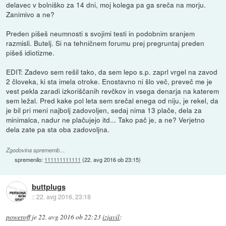
delavec v bolniško za 14 dni, moj kolega pa ga sreča na morju.
Zanimivo a ne?
Preden pišeš neumnosti s svojimi testi in podobnim sranjem
razmisli. Butelj. Si na tehničnem forumu prej pregruntaj preden
pišeš idiotizme.
EDIT: Zadevo sem rešil tako, da sem lepo s.p. zaprl vrgel na zavod
2 človeka, ki sta imela otroke. Enostavno ni šlo več, preveč me je
vest pekla zaradi izkoriščanih revčkov in vsega denarja na katerem
sem ležal. Pred kake pol leta sem srečal enega od niju, je rekel, da
je bil pri meni najbolj zadovoljen, sedaj nima 13 plače, dela za
minimalca, nadur ne plačujejo itd... Tako pač je, a ne? Verjetno
dela zate pa sta oba zadovoljna.
Zgodovina sprememb…
spremenilo:
111111111111
(
22. avg 2016 ob 23:15
)
buttplugs
::
22. avg 2016, 23:18
poweroff
je
22. avg 2016 ob 22:23
izjavil
: