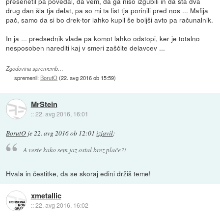
presenetil pa povedal, da vem, da ga niso izgubili in da sta dva
drug dan šla tja delat, pa so mi ta list tja porinili pred nos ... Mafija
pač, samo da si bo drek-tor lahko kupil še boljši avto pa računalnik.
In ja ... predsednik vlade pa komot lahko odstopi, ker je totalno
nesposoben narediti kaj v smeri zaščite delavcev ...
Zgodovina sprememb…
spremenil:
BorutO
(
22. avg 2016 ob 15:59
)
MrStein
::
22. avg 2016, 16:01
BorutO
je
22. avg 2016 ob 12:01
izjavil
:
A veste kako sem jaz ostal brez plače?!
Hvala in čestitke, da se skoraj edini držiš teme!
xmetallic
::
22. avg 2016, 16:02