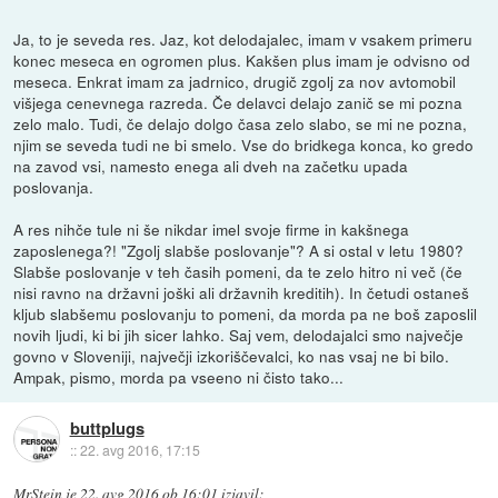
Ja, to je seveda res. Jaz, kot delodajalec, imam v vsakem primeru
konec meseca en ogromen plus. Kakšen plus imam je odvisno od
meseca. Enkrat imam za jadrnico, drugič zgolj za nov avtomobil
višjega cenevnega razreda. Če delavci delajo zanič se mi pozna
zelo malo. Tudi, če delajo dolgo časa zelo slabo, se mi ne pozna,
njim se seveda tudi ne bi smelo. Vse do bridkega konca, ko gredo
na zavod vsi, namesto enega ali dveh na začetku upada
poslovanja.
A res nihče tule ni še nikdar imel svoje firme in kakšnega
zaposlenega?! "Zgolj slabše poslovanje"? A si ostal v letu 1980?
Slabše poslovanje v teh časih pomeni, da te zelo hitro ni več (če
nisi ravno na državni joški ali državnih kreditih). In četudi ostaneš
kljub slabšemu poslovanju to pomeni, da morda pa ne boš zaposlil
novih ljudi, ki bi jih sicer lahko. Saj vem, delodajalci smo največje
govno v Sloveniji, največji izkoriščevalci, ko nas vsaj ne bi bilo.
Ampak, pismo, morda pa vseeno ni čisto tako...
buttplugs
::
22. avg 2016, 17:15
MrStein
je
22. avg 2016 ob 16:01
izjavil
: