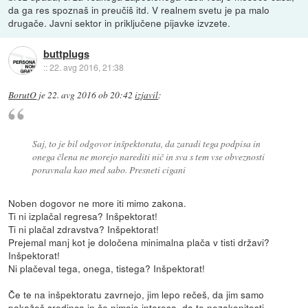
da ga res spoznaš in preučiš itd. V realnem svetu je pa malo
drugače. Javni sektor in priključene pijavke izvzete.
buttplugs
::
22. avg 2016, 21:38
BorutO
je
22. avg 2016 ob 20:42
izjavil
:
Saj, to je bil odgovor inšpektorata, da zaradi tega podpisa in
onega člena ne morejo narediti nič in sva s tem vse obveznosti
poravnala kao med sabo. Presneti cigani
Noben dogovor ne more iti mimo zakona.
Ti ni izplačal regresa? Inšpektorat!
Ti ni plačal zdravstva? Inšpektorat!
Prejemal manj kot je določena minimalna plača v tisti državi?
Inšpektorat!
Ni plačeval tega, onega, tistega? Inšpektorat!
Če te na inšpektoratu zavrnejo, jim lepo rečeš, da jim samo
pokažeš sredinca in če nimajo interesa, da te nezakonitosti