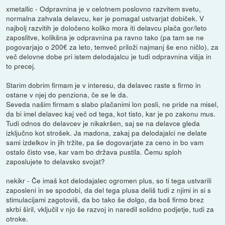
xmetallic - Odpravnina je v celotnem poslovno razvitem svetu,
normalna zahvala delavcu, ker je pomagal ustvarjat dobiček. V
najbolj razvitih je določeno koliko mora iti delavcu plača gor/leto
zaposlitve, kolikšna je odpravnina pa ravno tako (pa tam se ne
pogovarjajo o 200€ za leto, temveč priloži najmanj še eno ničlo), za
več delovne dobe pri istem delodajalcu je tudi odpravnina višja in
to precej.
Starim dobrim firmam je v interesu, da delavec raste s firmo in
ostane v njej do penziona, če se le da.
Seveda našim firmam s slabo plačanimi lon posli, ne pride na misel,
da bi imel delavec kaj več od tega, kot tisto, kar je po zakonu mus.
Tudi odnos do delavcev je nikakršen, saj se na delavce gleda
izključno kot strošek. Ja madona, zakaj pa delodajalci ne delate
sami izdelkov in jih tržite, pa še dogovarjate za ceno in bo vam
ostalo čisto vse, kar vam bo država pustila. Čemu sploh
zaposlujete to delavsko svojat?
nekikr - Če imaš kot delodajalec ogromen plus, so ti tega ustvarili
zaposleni in se spodobi, da del tega plusa deliš tudi z njimi in si s
stimulacijami zagotoviš, da bo tako še dolgo, da boš firmo brez
skrbi širil, vključil v njo še razvoj in naredil solidno podjetje, tudi za
otroke.