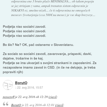
odpravnina ene 3 bruto plače MINIMALNA.... ob takem pogoju
se jaz strinjam z vama, ampak trenuten sistem odpravnin je
NIKAKVI oz. smešno nizek.... če ti odpravnina ne omogoča 6
mesecev životarjenja (cca 500€ na mesec) je vse skup brezveze....
Podjetja niso socialni zavodi.
Podjetja niso socialni zavodi.
Podjetja niso socialni zavodi.
Bo šlo? Ne? OK, pač ostanemo v Slovenistanu.
Za socialo so socialni zavodi, zavarovanja, prispevki, davki,
dajatve, trošarine in še kaj.
Podjetje se ima ukvarjati s svojimi strankami in zaposlenimi. Za
nezaposlene imamo zavod in CSD. (in če ne delujejo, je treba
popraviti njih)
BorutO
::
22. avg 2016, 15:57
poweroff
je
22. avg 2016 ob 12:29
izjavil
:
BorutO
je
22. avg 2016 ob 12:01
izjavil
: