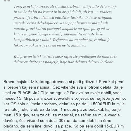
Torej je nekaj narobe, ali sta slabo izbrala, ali je bilo dela manj
in sta hotla bit na komot in bi drugi delali, ali kaj.... v vsakem
primeru je izbira delavca odločitev lastnika, in tu se strinjam,
ampak večina delodajalcev vas je popolnoma nesposobnih
naredit pravi izbirni postopek ampak le na spol, povej mi za
katerega zaposlenega si delal psihoanalitične teste kako
kompatibilen je s tabo? Verjamem da za nobenga, rezultat je
tukaj, ampak kriv je potem on ne ti, zanimivo.
Kot pravim tisti ki mislite kako super ste predlagam da sami brez
delavcev držite gor podjetje, baje itak delamo delavci le škodo.
Bravo mojster. Iz katerega drevesa si pa ti prilezel? Prvo kot prvo,
si preberi kaj sem napisal. Čez vikende sva s fotrom delala, da je
imel za PLAČE. Ja? Ti je potegnilo? Delavci so svoje dobili, vsak
mesec 15. Mi posrani izkoriščevalski s.p.-jevci, se naj lepo jebemo,
ker OŠ šola ni imela sredstev, delati so pa dali, 15000EUR in mi je
ravnatelj rekel v obraz da bom 1 mesec pa že počakal, kaj pa je
meni 15 jurjev, sem založil za material, na račun se mi je vsedla
davčna, čez vikend sem delal 30+ ur, da sem dobil na črno
plačano, da sem imel dovolj za plače. Ko pa sem dobil 15kEUR mi