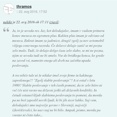
thramos
::
22. avg 2016, 17:52
nekikr
je
22. avg 2016 ob 17:11
izjavil
:
Ja, to je seveda res. Jaz, kot delodajalec, imam v vsakem primeru
konec meseca en ogromen plus. Kakšen plus imam je odvisno od
meseca. Enkrat imam za jadrnico, drugič zgolj za nov avtomobil
višjega cenevnega razreda. Če delavci delajo zanič se mi pozna
zelo malo. Tudi, če delajo dolgo časa zelo slabo, se mi ne pozna,
njim se seveda tudi ne bi smelo. Vse do bridkega konca, ko gredo
na zavod vsi, namesto enega ali dveh na začetku upada
poslovanja.
A res nihče tule ni še nikdar imel svoje firme in kakšnega
zaposlenega?! "Zgolj slabše poslovanje"? A si ostal v letu
1980? Slabše poslovanje v teh časih pomeni, da te zelo hitro ni
več (če nisi ravno na državni joški ali državnih kreditih). In
četudi ostaneš kljub slabšemu poslovanju to pomeni, da morda
pa ne boš zaposlil novih ljudi, ki bi jih sicer lahko. Saj vem,
delodajalci smo največje govno v Sloveniji, največji
izkoriščevalci, ko nas vsaj ne bi bilo. Ampak, pismo, morda pa
vseeno ni čisto tako...