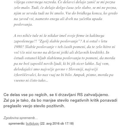
višjega cenevnega razreda. Če delavci delajo zanič se mi pozna
zelo malo. Tudi, če delajo dolgo časa zelo slabo, se mi ne pozna,
njim se seveda tudi ne bi smelo. Vse do bridkega konca, ko gredo
na zavod vsi, namesto enega ali dveh na začetku upada
poslovanja.
A res nihče tule ni še nikdar imel svoje firme in kakšnega
zaposlenega?! "Zgolj slabše poslovanje"? A si ostal v letu
1980? Slabše poslovanje v teh časih pomeni, da te zelo hitro ni
več (če nisi ravno na državni joški ali državnih kreditih). In
četudi ostaneš kljub slabšemu poslovanju to pomeni, da morda
pa ne boš zaposlil novih ljudi, ki bi jih sicer lahko. Saj vem,
delodajalci smo največje govno v Sloveniji, največji
izkoriščevalci, ko nas vsaj ne bi bilo. Ampak, pismo, morda pa
vseeno ni čisto tako...
Ce delas vse po reglcih, se ti drzavljani RS zahvaljujemo.
Zal pa je tako, da bo manjse stevilo negativnih kritik ponavadi
preglasilo vecjo stevilo pozitivnih.
Zgodovina sprememb…
spremenilo:
buttplugs
(
22. avg 2016 ob 17:18
)