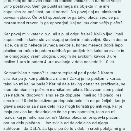
je bukselj od delavca rekel da odlično zaslužim in da hoče večjo
urno postavko. Sem ga pustil samega na objektu in je imel
kopalnico za poštimat, pa ni naredil. No povej naj mu ploskam in
povišam plačo. Če bi bil sposoben bi ga takoj plačal več, če pa
moram stati zraven in ga opozarjati, kaj naj mu dam večjo plačo?
Kar povej mi v kater d.o.o. ali s.p. si odprl frajer? Koliko ljudi imaš
zaposlenih in kako ste vsi skupaj srečni in zadovoljni. Stavim desno
jajce, da si iz nekega javnega sektorja, konec meseca dobiš lepo
plačico na račun in potem udrihaš po podjetnikih kako so svinje in
ne omogočajo vsem ubogim, ubogim delavčkom, kavice 3 ure,
malice 1 uro in potem 4 ure uvajanja v delo naslednjih 10 let.
Kompatibilen z mano? Iz katere tepke si pa ti padel? Katera
stranka pa je kompatibilna z mano? Zakaj je ne pošljem v kurac,
takoj ko mi kaj ne paše? Ker mi daje faking denar za preživetje, se
lepo obnašam in požrem marsikatero pikro. Delavcem sem plačal
vse nadure, dogovorili smo se za dopuste, imeli so 13 plačo, res
smo imeli 10 dni kolektivnega dopusta poleti in ne po željah, ker je
glavna sezona za naše delo niso mogli koristiti po mili volji, kar je
moja pravica kot delodajalec če se prav spomnim, tako da mi
razloži kaj je nekompatibilno? Malica plačana, prispevki plačani,
pot na delo plačana... Jaz svinja od delodajalca od njega
zahtevam, da DELA. Ja kje si pa še to videl. In sredi poletja mi gre