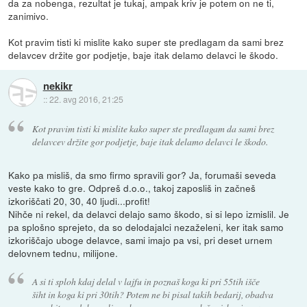
da za nobenga, rezultat je tukaj, ampak kriv je potem on ne ti,
zanimivo.
Kot pravim tisti ki mislite kako super ste predlagam da sami brez
delavcev držite gor podjetje, baje itak delamo delavci le škodo.
nekikr
::
22. avg 2016, 21:25
Kot pravim tisti ki mislite kako super ste predlagam da sami brez
delavcev držite gor podjetje, baje itak delamo delavci le škodo.
Kako pa misliš, da smo firmo spravili gor? Ja, forumaši seveda
veste kako to gre. Odpreš d.o.o., takoj zaposliš in začneš
izkoriščati 20, 30, 40 ljudi...profit!
Nihče ni rekel, da delavci delajo samo škodo, si si lepo izmislil. Je
pa splošno sprejeto, da so delodajalci nezaželeni, ker itak samo
izkoriščajo uboge delavce, sami imajo pa vsi, pri deset urnem
delovnem tednu, milijone.
A si ti sploh kdaj delal v lajfu in poznaš koga ki pri 55tih išče
šiht in koga ki pri 30tih? Potem ne bi pisal takih bedarij, obadva