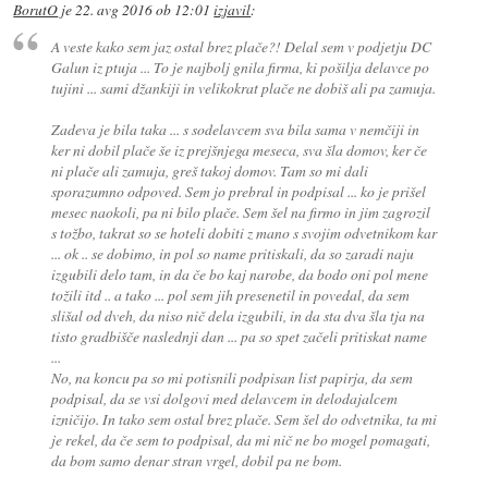
BorutO
je
22. avg 2016 ob 12:01
izjavil
:
A veste kako sem jaz ostal brez plače?! Delal sem v podjetju DC
Galun iz ptuja ... To je najbolj gnila firma, ki pošilja delavce po
tujini ... sami džankiji in velikokrat plače ne dobiš ali pa zamuja.
Zadeva je bila taka ... s sodelavcem sva bila sama v nemčiji in
ker ni dobil plače še iz prejšnjega meseca, sva šla domov, ker če
ni plače ali zamuja, greš takoj domov. Tam so mi dali
sporazumno odpoved. Sem jo prebral in podpisal ... ko je prišel
mesec naokoli, pa ni bilo plače. Sem šel na firmo in jim zagrozil
s tožbo, takrat so se hoteli dobiti z mano s svojim odvetnikom kar
... ok .. se dobimo, in pol so name pritiskali, da so zaradi naju
izgubili delo tam, in da če bo kaj narobe, da bodo oni pol mene
tožili itd .. a tako ... pol sem jih presenetil in povedal, da sem
slišal od dveh, da niso nič dela izgubili, in da sta dva šla tja na
tisto gradbišče naslednji dan ... pa so spet začeli pritiskat name
...
No, na koncu pa so mi potisnili podpisan list papirja, da sem
podpisal, da se vsi dolgovi med delavcem in delodajalcem
izničijo. In tako sem ostal brez plače. Sem šel do odvetnika, ta mi
je rekel, da če sem to podpisal, da mi nič ne bo mogel pomagati,
da bom samo denar stran vrgel, dobil pa ne bom.