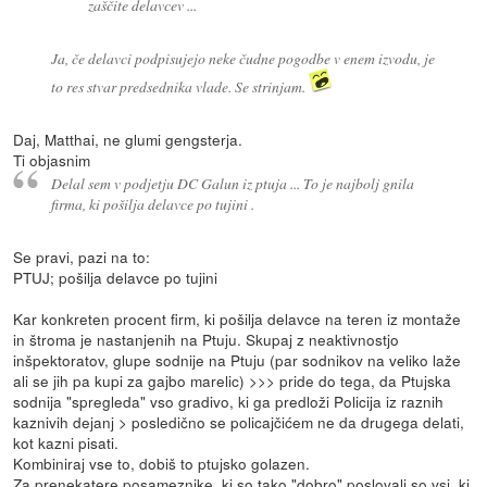
zaščite delavcev ...
Ja, če delavci podpisujejo neke čudne pogodbe v enem izvodu, je
to res stvar predsednika vlade. Se strinjam.
Daj, Matthai, ne glumi gengsterja.
Ti objasnim
Delal sem v podjetju DC Galun iz ptuja ... To je najbolj gnila
firma, ki pošilja delavce po tujini .
Se pravi, pazi na to:
PTUJ; pošilja delavce po tujini
Kar konkreten procent firm, ki pošilja delavce na teren iz montaže
in štroma je nastanjenih na Ptuju. Skupaj z neaktivnostjo
inšpektoratov, glupe sodnije na Ptuju (par sodnikov na veliko laže
ali se jih pa kupi za gajbo marelic) >>> pride do tega, da Ptujska
sodnija "spregleda" vso gradivo, ki ga predloži Policija iz raznih
kaznivih dejanj > posledično se policajčićem ne da drugega delati,
kot kazni pisati.
Kombiniraj vse to, dobiš to ptujsko golazen.
Za prenekatere posameznike, ki so tako "dobro" poslovali so vsi, ki