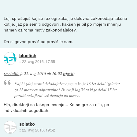
Lej, sprašuješ kaj so razlogi zakaj je delovna zakonodaja takšna
kot je, jaz pa sem ti odgovoril, kakšen je bil po mojem mnenju
namen oziroma motiv zakonodajalcev.
Da si govno praviš pa praviš le sam.
bluefish
::
22. avg 2016, 17:55
xmetallic
je
22. avg 2016 ob 16:02
izjavil
:
Kaj bi zdaj moral delodajalec onemu ko je 15 let delal izplačat
za 12 mesecev odpravnine? Po tvoji logiki ta ki je delal 15 let
porabi nekajkrat več denarja na mesec.
Hja, direktorji so takega mnenja... Ko se gre za njih, po
individualnih pogodbah.
solatko
::
22. avg 2016, 19:52