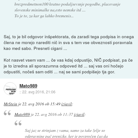
brezpredmetnon100 kratno podaljsevsnje pogodbe, placevanje
slovenske minimalke na,esto nemske itd ....
To je to, za kar ga lahko bremenis...
Saj, to je bil odgovor inšpektorata, da zaradi tega podpisa in onega
člena ne morejo narediti nič in sva s tem vse obveznosti poravnala
kao med sabo. Presneti cigani ...
Kot nasvet vsem vam ... če vas kdaj odpustijo, NIČ podpisat, pa če
je to izredna ali sporazumna odpoved itd ... saj vas oni hočejo
odpustiti, nočeš sam oditi ... naj se sami podpišejo tja gor.
Mato989
::
22. avg 2016, 21:06
MrStein
je
22. avg 2016 ob 15:49
izjavil
:
Mato989
je
22. avg 2016 ob 11:37
izjavil
:
Saj jaz se strinjam z vama, samo za take želje so
odpravnine pač prenizke, ker je povprečen čas da