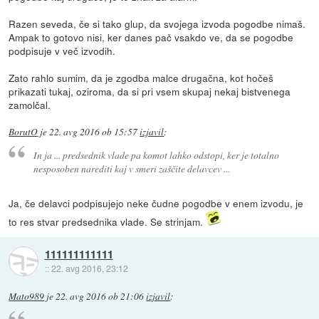
Razen seveda, če si tako glup, da svojega izvoda pogodbe nimaš.
Ampak to gotovo nisi, ker danes pač vsakdo ve, da se pogodbe
podpisuje v več izvodih.
Zato rahlo sumim, da je zgodba malce drugačna, kot hočeš
prikazati tukaj, oziroma, da si pri vsem skupaj nekaj bistvenega
zamolčal.
BorutO
je
22. avg 2016 ob 15:57
izjavil
:
In ja ... predsednik vlade pa komot lahko odstopi, ker je totalno
nesposoben narediti kaj v smeri zaščite delavcev ...
Ja, če delavci podpisujejo neke čudne pogodbe v enem izvodu, je
to res stvar predsednika vlade. Se strinjam.
111111111111
::
22. avg 2016, 23:12
Mato989
je
22. avg 2016 ob 21:06
izjavil
: