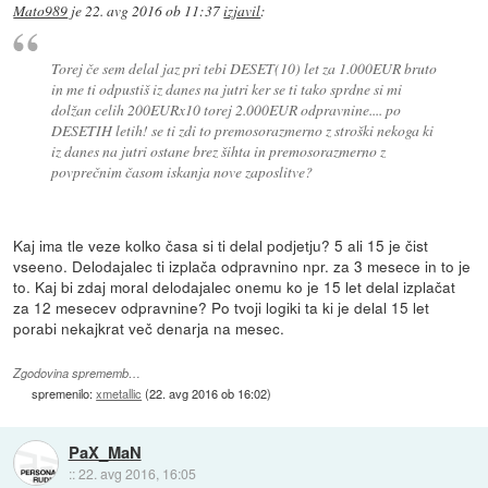
Mato989
je
22. avg 2016 ob 11:37
izjavil
:
Torej če sem delal jaz pri tebi DESET(10) let za 1.000EUR bruto
in me ti odpustiš iz danes na jutri ker se ti tako sprdne si mi
dolžan celih 200EURx10 torej 2.000EUR odpravnine.... po
DESETIH letih! se ti zdi to premosorazmerno z stroški nekoga ki
iz danes na jutri ostane brez šihta in premosorazmerno z
povprečnim časom iskanja nove zaposlitve?
Kaj ima tle veze kolko časa si ti delal podjetju? 5 ali 15 je čist
vseeno. Delodajalec ti izplača odpravnino npr. za 3 mesece in to je
to. Kaj bi zdaj moral delodajalec onemu ko je 15 let delal izplačat
za 12 mesecev odpravnine? Po tvoji logiki ta ki je delal 15 let
porabi nekajkrat več denarja na mesec.
Zgodovina sprememb…
spremenilo:
xmetallic
(
22. avg 2016 ob 16:02
)
PaX_MaN
::
22. avg 2016, 16:05