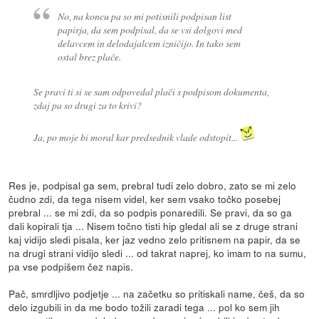
No, na koncu pa so mi potisnili podpisan list
papirja, da sem podpisal, da se vsi dolgovi med
delavcem in delodajalcem izničijo. In tako sem
ostal brez plače.
Se pravi ti si se sam odpovedal plači s podpisom dokumenta,
zdaj pa so drugi za to krivi?
Ja, po moje bi moral kar predsednik vlade odstopit...
Res je, podpisal ga sem, prebral tudi zelo dobro, zato se mi zelo
čudno zdi, da tega nisem videl, ker sem vsako točko posebej
prebral ... se mi zdi, da so podpis ponaredili. Se pravi, da so ga
dali kopirali tja ... Nisem točno tisti hip gledal ali se z druge strani
kaj vidijo sledi pisala, ker jaz vedno zelo pritisnem na papir, da se
na drugi strani vidijo sledi ... od takrat naprej, ko imam to na sumu,
pa vse podpišem čez napis.
Pač, smrdljivo podjetje ... na začetku so pritiskali name, češ, da so
delo izgubili in da me bodo tožili zaradi tega ... pol ko sem jih