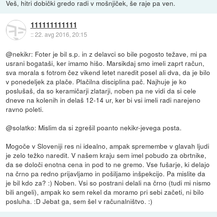
Veš, hitri dobički gredo radi v mošnjiček, še raje pa ven.
111111111111
::
22. avg 2016, 20:15
@nekikr: Foter je bil s.p. in z delavci so bile pogosto težave, mi pa
usrani bogataši, ker imamo hišo. Marsikdaj smo imeli zaprt račun,
sva morala s fotrom čez vikend letet naredit posel ali dva, da je bilo
v ponedeljek za plače. Plačilna disciplina pač. Najhuje je ko
poslušaš, da so keramičarji zlatarji, noben pa ne vidi da si cele
dneve na kolenih in delaš 12-14 ur, ker bi vsi imeli radi narejeno
ravno poleti.
@solatko: Mislim da si zgrešil poanto nekikr-jevega posta.
Mogoče v Sloveniji res ni idealno, ampak spremembe v glavah ljudi
je zelo težko naredit. V našem kraju sem imel pobudo za obrtnike,
da se določi enotna cena in pod to ne gremo. Vse fušarje, ki delajo
na črno pa redno prijavljamo in pošiljamo inšpekcijo. Pa mislite da
je bil kdo za? :) Noben. Vsi so postrani delali na črno (tudi mi nismo
bili angeli), ampak ko sem rekel da moramo pri sebi začeti, ni bilo
posluha. :D Jebat ga, sem šel v računalništvo. :)