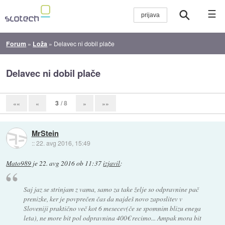
☰
Forum
»
Loža
»
Delavec ni dobil plače
Delavec ni dobil plače
3
/ 8
««
«
»
»»
MrStein
::
22. avg 2016, 15:49
Mato989
je
22. avg 2016 ob 11:37
izjavil
:
Saj jaz se strinjam z vama, samo za take želje so odpravnine pač
prenizke, ker je povprečen čas da najdeš novo zaposlitev v
Sloveniji praktično več kot 6 mesecev(če se spomnim blizu enega
leta), ne more bit pol odpravnina 400€ recimo... Ampak mora bit