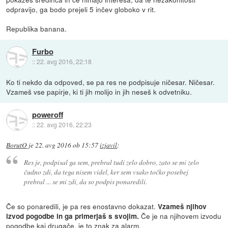
odpravijo, ga bodo prejeli 5 inčev globoko v rit.
Republika banana.
Furbo
::
22. avg 2016, 22:18
Ko ti nekdo da odpoved, se pa res ne podpisuje ničesar. Ničesar.
Vzameš vse papirje, ki ti jih molijo in jih neseš k odvetniku.
poweroff
::
22. avg 2016, 22:23
BorutO
je
22. avg 2016 ob 15:57
izjavil
:
Res je, podpisal ga sem, prebral tudi zelo dobro, zato se mi zelo
čudno zdi, da tega nisem videl, ker sem vsako točko posebej
prebral ... se mi zdi, da so podpis ponaredili.
Če so ponaredili, je pa res enostavno dokazat.
Vzameš njihov
Če je na njihovem izvodu
izvod pogodbe in ga primerjaš s svojim.
pogodbe kaj drugače, je to znak za alarm.