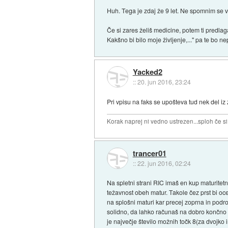
Huh. Tega je zdaj že 9 let. Ne spomnim se ve
Če si zares želiš medicine, potem ti predlaga
Kakšno bi bilo moje življenje,..." pa te bo n
Yacked2
::
20. jun 2016, 23:24
Pri vpisu na faks se upošteva tud nek del iz
Korak naprej ni vedno ustrezen...sploh če s
trancer01
::
22. jun 2016, 02:24
Na spletni strani RIC imaš en kup maturitetn
težavnost obeh matur. Takole čez prst bi oce
na splošni maturi kar precej zoprna in podro
solidno, da lahko računaš na dobro končno o
je največje število možnih točk 8(za dvojko 