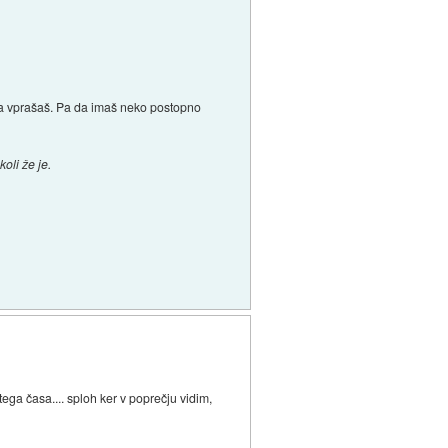
ga vprašaš. Pa da imaš neko postopno
oli že je.
l tega časa.... sploh ker v poprečju vidim,