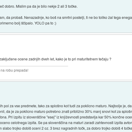
č dobro. Mislim pa da je bilo nekje 2 ali 3 točke.
m, da probaš. Nenazadnje, ko boš na smrtni postelji, ti ne bo toliko žal tega enega le
eprimerno bolj ščipalo. YOLO pa to :)
 zaključene ocene zadnjih dveh let, kako je to pri maturitetnem tečaju ?
i na robu prepada!
ih pol za vse predmete, tako za splošno kot tudi za poklicno maturo. Najbolje je, da
nil, da je za poklicno maturo potrebno znati približno 30% manj snovi kot za splošno.
bna. Pri izpitu iz slovenščine "esej" iz književnosti predstavlja kar 50% končne oce
ceno celotnega izpita. Se pa slovenščina na maturi zaradi zahtevnosti izpita avtoma
in slabo trojko dobiš oceni 2 oz. 3 brez nagradnih točk, za dobro trojko dobiš 4 točk