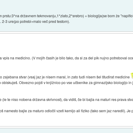
rstu:3*na državnem tekmovanju,1*zlato,2*srebro) + biologija(se bom že "napiflo"),
. 2-3 ure(po potrebi+malo več pred testom).
za vpis na medicino. (V mojih časih je bilo tako, da si za del pik nujno potreboval
o zajebana stvar (vsaj jaz je nisem maral, in zato tudi nisem šel študirat medicine
jo obiskuješ. Obvezno pojdi v knjižnico po vse učbenike za gimnazijsko biologijo in j
ije (le te niso nobena državna skrivnost), da vidiš, če bi bajla na maturi res prava stv
oš namesto bajle za maturo odločil vzeti kemijo ali fiziko (tako sem jaz naredil). Je