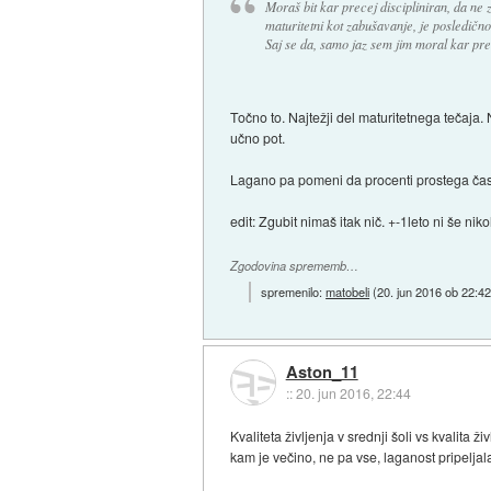
Moraš bit kar precej discipliniran, da ne z
maturitetni kot zabušavanje, je posledično
Saj se da, samo jaz sem jim moral kar prec
Točno to. Najtežji del maturitetnega tečaj
učno pot.
Lagano pa pomeni da procenti prostega časa,
edit: Zgubit nimaš itak nič. +-1leto ni še ni
Zgodovina sprememb…
spremenilo:
matobeli
(
20. jun 2016 ob 22:4
Aston_11
::
20. jun 2016, 22:44
Kvaliteta življenja v srednji šoli vs kvalita ž
kam je večino, ne pa vse, laganost pripeljala