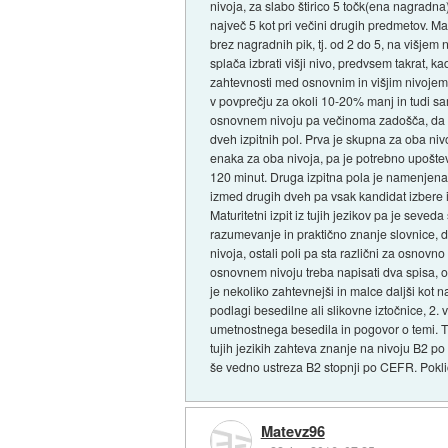
nivoja, za slabo štirico 5 točk(ena nagradna
največ 5 kot pri večini drugih predmetov. M
brez nagradnih pik, tj. od 2 do 5, na višjem
splača izbrati višji nivo, predvsem takrat, k
zahtevnosti med osnovnim in višjim nivojem, 
v povprečju za okoli 10-20% manj in tudi sam
osnovnem nivoju pa večinoma zadošča, da znaš
dveh izpitnih pol. Prva je skupna za oba niv
enaka za oba nivoja, pa je potrebno upošte
120 minut. Druga izpitna pola je namenjena l
izmed drugih dveh pa vsak kandidat izbere i
Maturitetni izpit iz tujih jezikov pa je seved
razumevanje in praktično znanje slovnice, 
nivoja, ostali poli pa sta različni za osnovno
osnovnem nivoju treba napisati dva spisa, od 
je nekoliko zahtevnejši in malce daljši kot n
podlagi besedilne ali slikovne iztočnice, 2
umetnostnega besedila in pogovor o temi. Tak
tujih jezikih zahteva znanje na nivoju B2 p
še vedno ustreza B2 stopnji po CEFR. Poklic
Matevz96