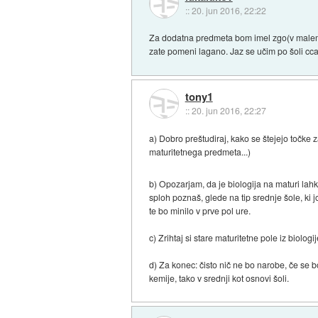
::
20. jun 2016, 22:22
Za dodatna predmeta bom imel zgo(v malem p
zate pomeni lagano. Jaz se učim po šoli cca
tony1
::
20. jun 2016, 22:27
a) Dobro preštudiraj, kako se štejejo točke 
maturitetnega predmeta...)
b) Opozarjam, da je biologija na maturi lahk
sploh poznaš, glede na tip srednje šole, ki 
te bo minilo v prve pol ure.
c) Zrihtaj si stare maturitetne pole iz biolog
d) Za konec: čisto nič ne bo narobe, če se b
kemije, tako v srednji kot osnovi šoli.