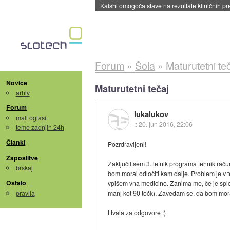
Sandisk že prodal več kot polovico SSD-jev za 
Forum
»
Šola
»
Maturutetni te
Novice
Maturutetni tečaj
arhiv
Forum
lukalukov
mali oglasi
::
20. jun 2016, 22:06
teme zadnjih 24h
Članki
Pozrdravljeni!
Zaposlitve
Zaključil sem 3. letnik programa tehnik raču
brskaj
bom moral odločiti kam dalje. Problem je v t
Ostalo
vpišem vna medicino. Zanima me, če je sploš
pravila
manj kot 90 točk). Zavedam se, da bom moral
Hvala za odgovore :)