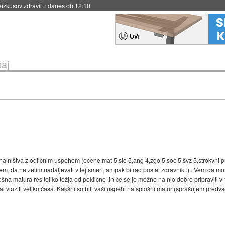
naslednji dve leti
::
danes ob 11:37
čaj
nalništva z odličnim uspehom (ocene:mat 5,slo 5,ang 4,zgo 5,soc 5,švz 5,strokvni pr
em, da ne želim nadaljevati v tej smeri, ampak bi rad postal zdravnik :) . Vem da mor
na matura res toliko težja od poklicne ,in če se je možno na njo dobro pripraviti 
 vložiti veliko časa. Kakšni so bili vaši uspehi na splošni maturi(sprašujem predvs