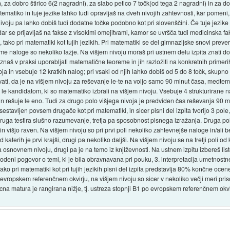
), za dobro štirico 6(2 nagradni), za slabo petico 7 točk(od tega 2 nagradni) in za d
atematiko in tuje jezike lahko tudi opravljaš na dveh nivojih zahtevnosti, kar pome
 nivoju pa lahko dobiš tudi dodatne točke podobno kot pri slovenščini. Če tuje jezik
adar se prijavljaš na fakse z visokimi omejitvami, kamor se uvršča tudi medicinska fa
tako pri matematiki kot tujih jezikih. Pri matematiki se del gimnazijske snovi preve
e naloge so nekoliko lažje. Na višjem nivoju moraš pri ustnem delu izpita znati dok
 v praksi uporabljati matematične teoreme in jih razložiti na konkretnih primerih. 
oja in vsebuje 12 kratkih nalog; pri vsaki od njih lahko dobiš od 5 do 8 točk, skupn
vati, da je na višjem nivoju za reševanje le-te na voljo samo 90 minut časa, medt
e kandidatom, ki so matematiko izbrali na višjem nivoju. Vsebuje 4 strukturirane na
n rešuje le eno. Tudi za drugo polo višjega nivoja je predviden čas reševanja 90 m
a sestavljen povsem drugače kot pri matematiki, in sicer pisni del izpita tvorijo 3 pol
druga testira slušno razumevanje, tretja pa sposobnost pisnega izražanja. Druga 
 in višjo raven. Na višjem nivoju so pri prvi poli nekoliko zahtevnejše naloge in/ali bes
katerih je prvi krajši, drugi pa nekoliko daljši. Na višjem nivoju se na tretji poli 
a osnovnem nivoju, drugi pa je na temo iz književnosti. Na ustnem izpitu izbereš lis
. vodeni pogovor o temi, ki je bila obravnavana pri pouku, 3. interpretacija umetno
o pri matematiki kot pri tujih jezikih pisni del izpita predstavlja 80% končne ocen
o evropskem referenčnem okvirju, na višjem nivoju so sicer v nekoliko večji meri pr
na matura je rangirana nižje, tj. ustreza stopnji B1 po evropskem referenčnem okvi