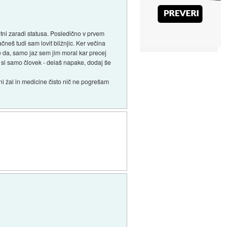
etni zaradi statusa. Posledično v prvem
neš tudi sam lovit bližnjic. Ker večina
se da, samo jaz sem jim moral kar precej
a si samo človek - delaš napake, dodaj še
 ni žal in medicine čisto nič ne pogrešam