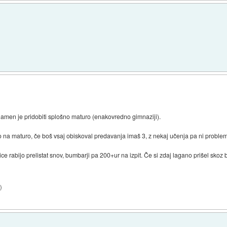
 namen je pridobiti splošno maturo (enakovredno gimnaziji).
o na maturo, če boš vsaj obiskoval predavanja imaš 3, z nekaj učenja pa ni problem
avice rabijo prelistat snov, bumbarji pa 200+ur na izpit. Če si zdaj lagano prišel sko
6
)