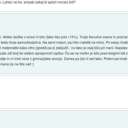
lo. Lahko ne bo, ampak zakaj bi sploh moralo biti?
. Velike razlike v snovi ni bilo (tako čez prst +15%). Tvoje trenutne ocene in priz
estu tvoja samodisciplina. Na sami maturi, pa hitro naletiš na mino. Pri eseju imaš 
pri matematiki kako cifro zgrešiš pa si zaključil - no tako je vsaj bilo pri meni. Napa
 zato zdi bolj fer sistem sprejemnih izpitov. Če se ne motim je bilo pred dolgimi le
oletje in ni imel veze z gimnazijsko snovjo. Danes pa žal ni več tako. Potem pa imaš
 mene že ne tiče več :)