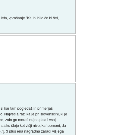
ta, vprašanje "Kaj bi bilo če bi šel,...
 si kar tam pogledaš in primerjaš
 Največja razlika je pri slovenščini, ki je
ne, zato ga moraš nujno pisati vsaj
tsko šteje kot višji nivo, kar pomeni, da
e, tj. 3 plus ena nagradna zaradi višjega