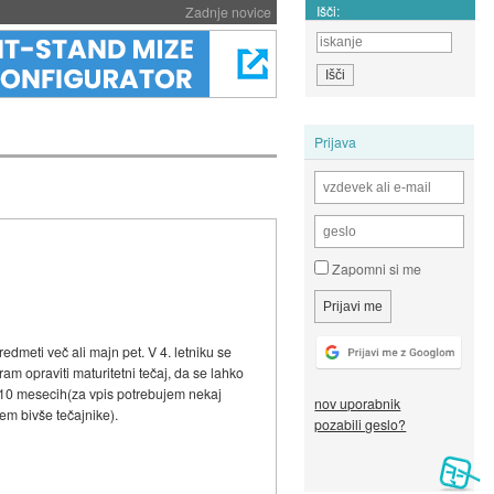
Išči:
Zadnje novice
Prijava
Zapomni si me
edmeti več ali majn pet. V 4. letniku se
am opraviti maturitetni tečaj, da se lahko
v 10 mesecih(za vpis potrebujem nekaj
nov uporabnik
em bivše tečajnike).
pozabili geslo?