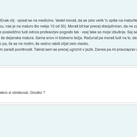
Enak cilj - vpisat se na medicino. Vedet moraš, da se zelo velik % vpiše na maturit
nas je na maturo šlo nekje 10 od 30). Moraš bit kar precej discipliniran, da ne zač
je posledično tudi odnos profesorjev pogosto tak - vsaj take so moje izkušnje. Saj 
 tu še dejanska matura. Sama snov ni bistveno težja. Računat pa moraš tudi na to, d
o pa, če se ne motim, še vedno rabiš ciljat zelo visoko.
em zaradi površnosti. Takrat sem se precej ugriznil v jezik. Danes pa mi pravzaprav
katero si obiskoval, Glodko ?