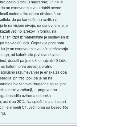
obro petko 8 točk(3 nagradne)) in ne le
ni, da na osnovnem nivoju dobiš oceno
e in/ali matematiko dobro obvladaš, se
kulteta. Je pa kar občutna razlika v
rja le na višjem nivoju, na osnovnem je je
azati večino izrekov in formul, na
Pisni izpit iz matematike je sestavljen iz
o pa največ 80 točk. Čeprav je prva pola
em ko je na osnovnem nivoju čas reševanja
loge, od katerih sta prvi dve obvezni,
inut, doseči pa je možno največ 40 točk.
e, od katerih prva preverja bralno
pola(slušno razumevanje) je enaka za oba
edila, pri tretji poli pa je na na
od kandidatov zahteva drugačna spisa, prvi
tek s tremi vprašanji, 1. pogovor na
stnega besedila oziroma odlomka
e, ustni pa 20%. Na splošni maturi se pri
isotni elementi C1, večinoma pa besedišče
rju.