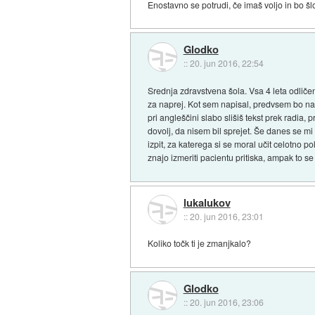
Enostavno se potrudi, če imaš voljo in bo š
Glodko
::
20. jun 2016, 22:54
Srednja zdravstvena šola. Vsa 4 leta odličen
za naprej. Kot sem napisal, predvsem bo na t
pri angleščini slabo slišiš tekst prek radia, 
dovolj, da nisem bil sprejet. Še danes se mi
izpit, za katerega si se moral učit celotno p
znajo izmeriti pacientu pritiska, ampak to se
lukalukov
::
20. jun 2016, 23:01
Koliko točk ti je zmanjkalo?
Glodko
::
20. jun 2016, 23:06