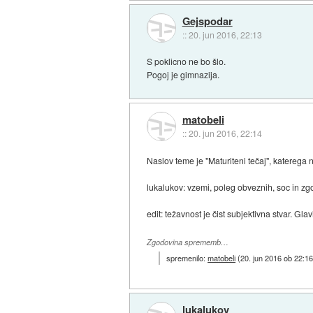
Gejspodar
::
20. jun 2016, 22:13
S poklicno ne bo šlo.
Pogoj je gimnazija.
matobeli
::
20. jun 2016, 22:14
Naslov teme je "Maturiteni tečaj", katerega
lukalukov: vzemi, poleg obveznih, soc in zg
edit: težavnost je čist subjektivna stvar. Gl
Zgodovina sprememb…
spremenilo:
matobeli
(
20. jun 2016 ob 22:1
lukalukov