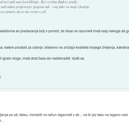
ačneš tudi sam lovit bližnjic. Ker večina dijakov jemlje
 tudi odnos profesorjev pogosto tak - vsaj take so moje izkušnje.
ej sitnarit, da so me resno vzeli.
a. Načeloma so predavanja bolj v pomoč, če česa ne razumeš imaš vsaj nekoga da 
 katere porabiš za učenje, bistveno ne znižajo kvalitete tvojega življenja,
kakršnak
koli igralo vloge, imaš dost časa da nadoknadiš. Vpiši se.
2
)
ivljenja po sš, faksu, morebiti na račun laganosti v sš.... ne bi jaz tako na lagano vze
...