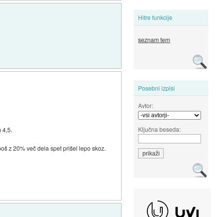
Hitre funkcije
seznam tem
Posebni izpisi
Avtor:
Ključna beseda:
 4,5.
z boš z 20% več dela spet prišel lepo skoz.