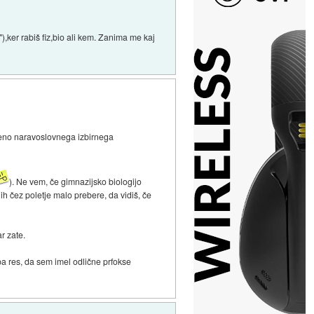
ker rabiš fiz,bio ali kem. Zanima me kaj
 oceno naravoslovnega izbirnega
). Ne vem, če gimnazijsko biologijo
ih čez poletje malo prebere, da vidiš, če
ar zate.
 pa res, da sem imel odlične prfokse