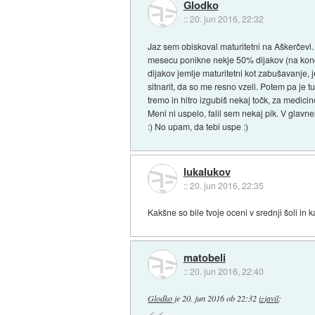
Glodko
::
20. jun 2016, 22:32
Jaz sem obiskoval maturitetni na Aškerčevi. 
mesecu ponikne nekje 50% dijakov (na koncu, 
dijakov jemlje maturitetni kot zabušavanje, 
sitnarit, da so me resno vzeli. Potem pa je
tremo in hitro izgubiš nekaj točk, za medicin
Meni ni uspelo, falil sem nekaj pik. V glavn
:) No upam, da tebi uspe :)
lukalukov
::
20. jun 2016, 22:35
Kakšne so bile tvoje oceni v srednji šoli in 
matobeli
::
20. jun 2016, 22:40
Glodko
je
20. jun 2016 ob 22:32
izjavil
: