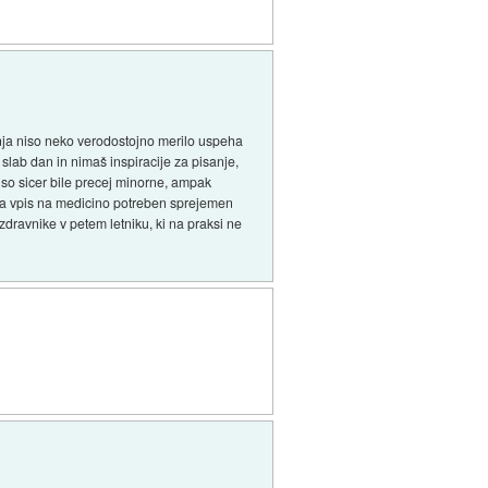
nanja niso neko verodostojno merilo uspeha
slab dan in nimaš inspiracije za pisanje,
ke so sicer bile precej minorne, ampak
ti za vpis na medicino potreben sprejemen
 zdravnike v petem letniku, ki na praksi ne