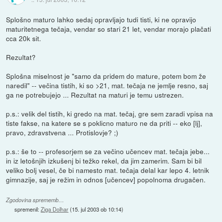
Splošno maturo lahko sedaj opravljajo tudi tisti, ki ne opravijo
maturitetnega tečaja, vendar so stari 21 let, vendar morajo plačati
cca 20k sit.
Rezultat?
Splošna miselnost je "samo da pridem do mature, potem bom že
naredil" -- večina tistih, ki so >21, mat. tečaja ne jemlje resno, saj
ga ne potrebujejo ... Rezultat na maturi je temu ustrezen.
p.s.: velik del tistih, ki gredo na mat. tečaj, gre sem zaradi vpisa na
tiste fakse, na katere se s poklicno maturo ne da priti -- eko [lj],
pravo, zdravstvena ... Protislovje? ;)
p.s.: še to -- profesorjem se za večino učencev mat. tečaja jebe...
in iz letošnjih izkušenj bi težko rekel, da jim zamerim. Sam bi bil
veliko bolj vesel, če bi namesto mat. tečaja delal kar lepo 4. letnik
gimnazije, saj je režim in odnos [učencev] popolnoma drugačen.
Zgodovina sprememb…
spremenil:
Ziga Dolhar
(
15. jul 2003 ob 10:14
)