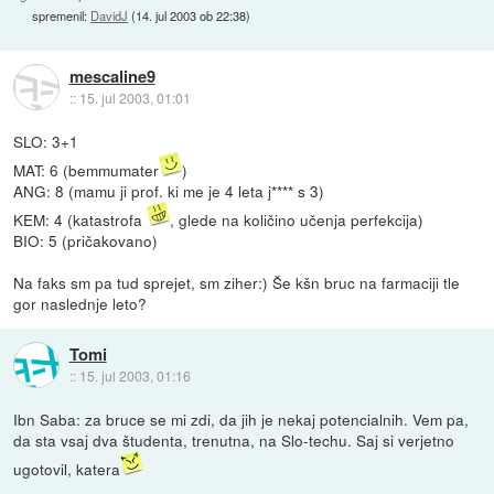
spremenil:
DavidJ
(
14. jul 2003 ob 22:38
)
mescaline9
::
15. jul 2003, 01:01
SLO: 3+1
MAT: 6 (bemmumater
)
ANG: 8 (mamu ji prof. ki me je 4 leta j**** s 3)
KEM: 4 (katastrofa
, glede na količino učenja perfekcija)
BIO: 5 (pričakovano)
Na faks sm pa tud sprejet, sm ziher:) Še kšn bruc na farmaciji tle
gor naslednje leto?
Tomi
::
15. jul 2003, 01:16
Ibn Saba: za bruce se mi zdi, da jih je nekaj potencialnih. Vem pa,
da sta vsaj dva študenta, trenutna, na Slo-techu. Saj si verjetno
ugotovil, katera