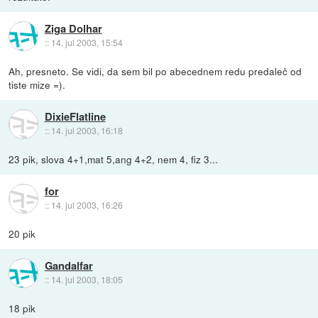
Ziga Dolhar
::
14. jul 2003, 15:54
Ah, presneto. Se vidi, da sem bil po abecednem redu predaleč od
tiste mize =).
DixieFlatline
::
14. jul 2003, 16:18
23 pik, slova 4+1,mat 5,ang 4+2, nem 4, fiz 3...
for
::
14. jul 2003, 16:26
20 pik
Gandalfar
::
14. jul 2003, 18:05
18 pik