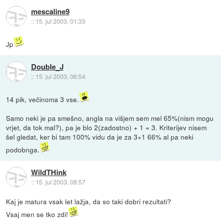
mescaline9
::
15. jul 2003, 01:33
Jp
Double_J
::
15. jul 2003, 06:54
14 pik, večinoma 3 vse.
Samo neki je pa smešno, angla na višjem sem mel 65%(nism mogu
vrjet, da tok mal?), pa je blo 2(zadostno) + 1 = 3. Kriterijev nisem
šel gledat, ker bi tam 100% vidu da je za 3+1 66% al pa neki
podobnga.
WildTHink
::
15. jul 2003, 08:57
Kaj je matura vsak let lažja, da so taki dobri rezultati?
Vsaj men se tko zdi!