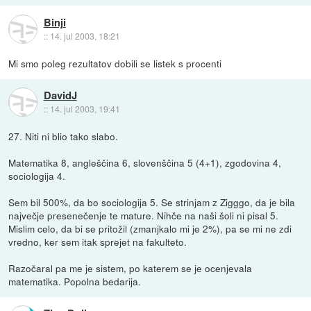
Binji
::
14. jul 2003, 18:21
Mi smo poleg rezultatov dobili se listek s procenti
DavidJ
::
14. jul 2003, 19:41
27. Niti ni blio tako slabo.
Matematika 8, angleščina 6, slovenščina 5 (4+1), zgodovina 4,
sociologija 4.
Sem bil 500%, da bo sociologija 5. Se strinjam z Zigggo, da je bila
največje presenečenje te mature. Nihče na naši šoli ni pisal 5.
Mislim celo, da bi se pritožil (zmanjkalo mi je 2%), pa se mi ne zdi
vredno, ker sem itak sprejet na fakulteto.
Razočaral pa me je sistem, po katerem se je ocenjevala
matematika. Popolna bedarija.