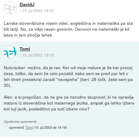
DavidJ
::
15. jul 2003, 19:12
Lanske slovenščoine nisem videl, angleščina in matematika pa sta
bili težji. No, za višjo raven govorim. Osnovni na matematiki je bil
letos in lani otročje lahek.
Tomi
::
15. jul 2003, 19:19
Nutcracker: možno, da je res. Ker od moje mature je že kar precej
časa, toliko, da sem že celo pozabil, kako sem se pred par leti v
teh dneh presekiral zaradi "neuspeha" (beri: 28 točk, želel sem pa
30).
Alex: a si prepričan, da ne gre za narodno skupnost, ki ne opravlja
mature iz slovenščine kot maternega jezika, ampak ga lahko izbere
kot tuji jezik, posledično pa tudi izbere nivo?
Zgodovina sprememb…
spremenil:
Tomi
(
15. jul 2003 ob 19:19
)