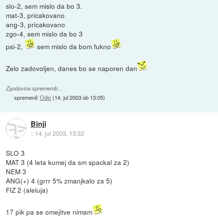
slo-2, sem mislo da bo 3.
mat-3, pricakovano
ang-3, pricakovano
zgo-4, sem mislo da bo 3
psi-2,
sem mislo da bom fukno
Zelo zadovoljen, danes bo se naporen dan
Zgodovina sprememb…
spremenil:
Odin
(
14. jul 2003 ob 13:05
)
Binji
::
14. jul 2003, 13:32
SLO 3
MAT 3 (4 leta kumej da sm spackal za 2)
NEM 3
ANG(+) 4 (grrr 5% zmanjkalo za 5)
FIZ 2 (aleluja)
17 pik pa se omejitve nimam