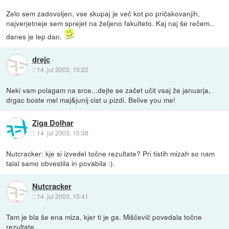
Zelo sem zadovoljen, vse skupaj je več kot po pričakovanjih,
najverjetneje sem sprejet na željeno fakulteto. Kaj naj še rečem..
danes je lep dan.
drejc
::
14. jul 2003, 15:22
Neki vam polagam na srce...dejte se začet učit vsaj že januarja,
drgac boste mel maj&junij cist u pizdi. Belive you me!
Ziga Dolhar
::
14. jul 2003, 15:38
Nutcracker: kje si izvedel točne rezultate? Pri tistih mizah so nam
talal samo obvestila in povabila :).
Nutcracker
::
14. jul 2003, 15:41
Tam je bla še ena miza, kjer ti je ga. Miščevič povedala točne
rezultate.