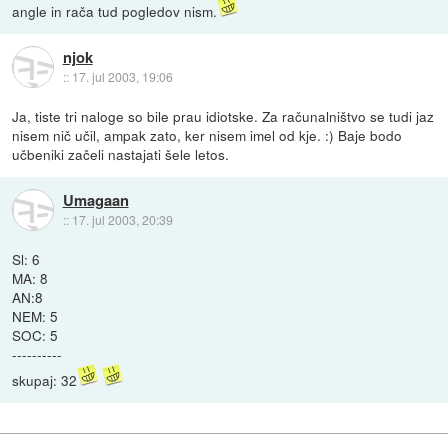
angle in rača tud pogledov nism.
njok
::
17. jul 2003, 19:06
Ja, tiste tri naloge so bile prau idiotske. Za računalništvo se tudi jaz
nisem nič učil, ampak zato, ker nisem imel od kje. :) Baje bodo
učbeniki začeli nastajati šele letos.
Umagaan
::
17. jul 2003, 20:39
Sl: 6
MA: 8
AN:8
NEM: 5
SOC: 5
----------
skupaj: 32