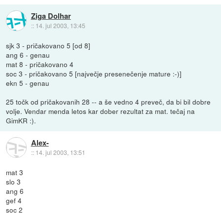
Ziga Dolhar
::
14. jul 2003, 13:45
sjk 3 - pričakovano 5 [od 8]
ang 6 - genau
mat 8 - pričakovano 4
soc 3 - pričakovano 5 [največje presenečenje mature :-)]
ekn 5 - genau
25 točk od pričakovanih 28 -- a še vedno 4 preveč, da bi bil dobre
volje. Vendar menda letos kar dober rezultat za mat. tečaj na
GimKR :).
Alex-
::
14. jul 2003, 13:51
mat 3
slo 3
ang 6
gef 4
soc 2