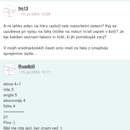
fm13
::
15. jul 2003, 13:29
A mi lahko eden na hitro razloži tale maturitetni sistem? Kaj se
upošteva pri vpisu na faks (točke na maturi in/ali uspeh v šoli)? Je
kje kakšen seznam faksov in točk, ki jih potrebuješ zanj?
V mojih srednješolskih časih smo imeli za faks z omejitvijo
sprejemne izpite...
Roadkill
::
15. jul 2003, 15:11
slova 4+1
mta 3
angla 5
ekonomija 4
fizka 4
=========
21
Fino :)
Mal me mta jezi, ker znam več :)