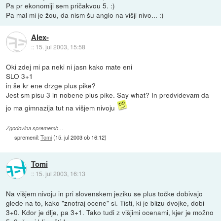
Pa pr ekonomiji sem pričakvou 5. :)
Pa mal mi je žou, da nism šu anglo na višji nivo... :)
Alex-
::
15. jul 2003, 15:58
Oki zdej mi pa neki ni jasn kako mate eni
SLO 3+1
in še kr ene drzge plus pike?
Jest sm pisu 3 in nobene plus pike. Say what? In predvidevam da
jo ma gimnazija tut na višjem nivoju
Zgodovina sprememb…
spremenil:
Tomi
(
15. jul 2003 ob 16:12
)
Tomi
::
15. jul 2003, 16:13
Na višjem nivoju in pri slovenskem jeziku se plus točke dobivajo
glede na to, kako "znotraj ocene" si. Tisti, ki je blizu dvojke, dobi
3+0. Kdor je dlje, pa 3+1. Tako tudi z višjimi ocenami, kjer je možno