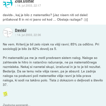
Ziga Dolhar
::
14. jul 2003, 22:17
davids-, kaj je bilo z matematiko? [Jaz nisem niti od daleč
pričakoval 8 in mi ni jasno od kod ... Obstaja razlaga? :))]
DavidJ
::
14. jul 2003, 22:36
Ne vem. Kriterij je bil zelo nizek na višji ravni; 85% za odlično. Pri
sociologiji je bilo že 82% dovolj za 5.
Pri matematiki pa me je motil predvsem sistem nalog. Naloge so
zahtevale le hitro in natančno računanje, ne pa matematičnega
razmisleka. Nekaj si nametal skupi, izračunal in je to je bil rezultat.
Bedarija. Da se temu reče višja raven, pa je absurd. Le zadnja
naloga na poskusni poli matematike višje ravni je bila prava
naloga, ki sodi na takšno polo. Tista z dokazom o deljivosti s število
37.
Zgodovina sprememb…