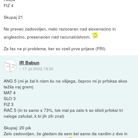
FIZ 4
Skupaj 21
Ne prevec zadovoljen, malo razocaran nad slovenscino in
anglescino, presenecen nad racunalnistvom.
Za fax na pi problema, ker so vzeli prve prijave (FRI).
IR Babun
::
17. jul 2003, 18:30
ANG 5 (mi je žal k nism šu na višjega, čeprov mi jo prfoksa skos
težila naj grem)
MAT 4
SLO 3
FIZ 3
RAČ 5 (in to samo s 73%, tok mal pa zato k so idioti prfoksi tri
naloge zafušal, k bi jih zih znal)
Skupaj: 20 pik
Zelo zadovoljen, če gledam da sem šel samo da nardim z dve in