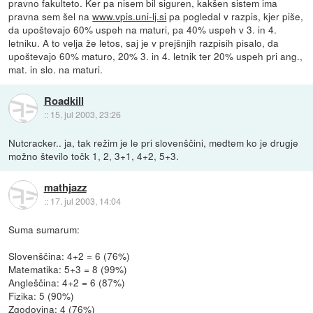
pravno fakulteto. Ker pa nisem bil siguren, kakšen sistem ima
pravna sem šel na
www.vpis.uni-lj.si
pa pogledal v razpis, kjer piše,
da upoštevajo 60% uspeh na maturi, pa 40% uspeh v 3. in 4.
letniku. A to velja že letos, saj je v prejšnjih razpisih pisalo, da
upoštevajo 60% maturo, 20% 3. in 4. letnik ter 20% uspeh pri ang.,
mat. in slo. na maturi.
Roadkill
::
15. jul 2003, 23:26
Nutcracker.. ja, tak režim je le pri slovenščini, medtem ko je drugje
možno število točk 1, 2, 3+1, 4+2, 5+3.
mathjazz
::
17. jul 2003, 14:04
Suma sumarum:
Slovenščina: 4+2 = 6 (76%)
Matematika: 5+3 = 8 (99%)
Angleščina: 4+2 = 6 (87%)
Fizika: 5 (90%)
Zgodovina: 4 (76%)