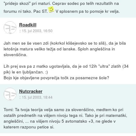
"pridejo skozi" pri maturi. Ceprav sodec po telih rezultatih na
forumu ni tako. Pac ST.
V splosnem pa to pomoje kr velja.
Roadkill
::
15. jul 2003, 16:50
Jah men se še vsen zdi (kokrkol klišejevsko se to sliš), da je bila
letošnja matura veliko težja od lanske. Sploh angleščina in
slovenščina.
Lih prej sva pa z matko ugotavljala, da je od 12ih "ultra" zlatih (34
pik) le en ljubljančan. :)
Bojo kje objavljene povprečja točk za posamezne šole?
Nutcracker
::
15. jul 2003, 18:44
Tomi: Ta tvoja teorija velja samo za slovenščino, medtem ko pri
ostalih predmetih na višjem nivoju tega ni. Tako je pri matematiki,
angleščini, ... na višjem nivoju 5 avtomatsko +3, ne glede v
katerem razponu petice si.