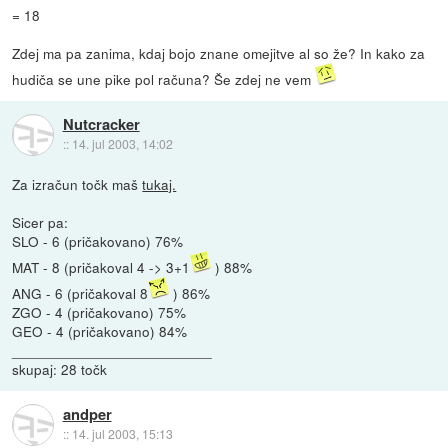
= 18
Zdej ma pa zanima, kdaj bojo znane omejitve al so že? In kako za
hudiča se une pike pol računa? Še zdej ne vem
Nutcracker
::
14. jul 2003, 14:02
Za izračun točk maš
tukaj.
Sicer pa:
SLO - 6 (pričakovano) 76%
MAT - 8 (pričakoval 4 -> 3+1
) 88%
ANG - 6 (pričakoval 8
) 86%
ZGO - 4 (pričakovano) 75%
GEO - 4 (pričakovano) 84%
_________________________
skupaj: 28 točk
andper
::
14. jul 2003, 15:13