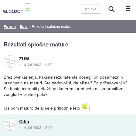
☰
Forum
»
Šola
»
Rezultati splošne mature
Rezultati splošne mature
ZUM
::
14. jul 2003, 11:52
Brez ovinkarjenja, kakšne rezultate ste dosegli pri posameznih
predmetih na maturi. Ste zadovoljni, da ali ne? Po pričakovanjih?
Se boste morebiti pritožili pri katerem predmetu oz. zaprosili za
vpogled v izpitne pole?
(Js bom maturo delal šele prihodnje leto
)
Odin
::
14. jul 2003, 13:05