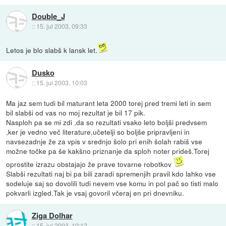
Double_J
::
15. jul 2003, 09:33
Letos je blo slabš k lansk let.
Dusko
::
15. jul 2003, 10:03
Ma jaz sem tudi bil maturant leta 2000 torej pred tremi leti in sem
bil slabši od vas no moj rezultat je bil 17 pik.
Nasploh pa se mi zdi ,da so rezultati vsako leto boljši predvsem
,ker je vedno več literature,učetelji so boljše pripravljeni in
navsezadnje že za vpis v srednjo šolo pri enih šolah rabiš vse
možne točke pa še kakšno priznanje da sploh noter prideš.Torej
oprostite izrazu obstajajo že prave tovarne robotkov
Slabši rezultati naj bi pa bili zaradi spremenjih pravil kdo lahko vse
sodeluje saj so dovolili tudi nevem vse komu in pol pač so tisti malo
pokvarli izgled.Tak je vsaj govoril včeraj en pri dnevniku.
Ziga Dolhar
::
15. jul 2003, 10:12