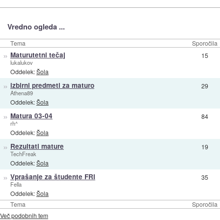
Vredno ogleda ...
Tema
Sporočila
»
Maturutetni tečaj
15
lukalukov
Oddelek:
Šola
»
izbirni predmeti za maturo
29
Athena89
Oddelek:
Šola
»
Matura 03-04
84
rh^
Oddelek:
Šola
»
Rezultati mature
19
TechFreak
Oddelek:
Šola
»
Vprašanje za študente FRI
35
Fella
Oddelek:
Šola
Tema
Sporočila
Več podobnih tem