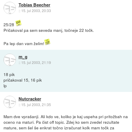
Tobias Beecher
::
15. jul 2003, 20:33
25/28
Pričakoval pa sem seveda manj, točneje 22 točk.
Pa lep dan vam želim!
m_g
::
15. jul 2003, 21:19
18 pik
pričakoval 15, 16 pik
lp
Nutcracker
::
15. jul 2003, 21:35
Mam dve vprašanji. Ali kdo ve, koliko je kaj uspeha pri pritožbah na
oceno na maturi. Pa čist off topic. Zdej ko sem zvedel rezultate
mature, sem šel še enkrat točno izračunat kolk mam točk za