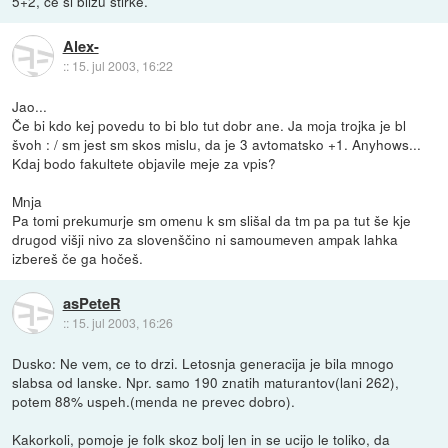
5+2, če si blizu štirke.
Alex-
::
15. jul 2003, 16:22
Jao...
Če bi kdo kej povedu to bi blo tut dobr ane. Ja moja trojka je bl
švoh : / sm jest sm skos mislu, da je 3 avtomatsko +1. Anyhows...
Kdaj bodo fakultete objavile meje za vpis?
Mnja
Pa tomi prekumurje sm omenu k sm slišal da tm pa pa tut še kje
drugod višji nivo za slovenščino ni samoumeven ampak lahka
izbereš če ga hočeš.
asPeteR
::
15. jul 2003, 16:26
Dusko: Ne vem, ce to drzi. Letosnja generacija je bila mnogo
slabsa od lanske. Npr. samo 190 znatih maturantov(lani 262),
potem 88% uspeh.(menda ne prevec dobro).
Kakorkoli, pomoje je folk skoz bolj len in se ucijo le toliko, da