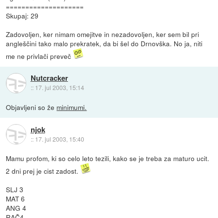
====================
Skupaj: 29
Zadovoljen, ker nimam omejitve in nezadovoljen, ker sem bil pri
angleščini tako malo prekratek, da bi šel do Drnovška. No ja, niti
me ne privlači preveč
Nutcracker
::
17. jul 2003, 15:14
Objavljeni so že
minimumi.
njok
::
17. jul 2003, 15:40
Mamu profom, ki so celo leto tezili, kako se je treba za maturo ucit.
2 dni prej je cist zadost.
SLJ 3
MAT 6
ANG 4
RAČ4