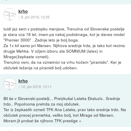
krho
::
9. jan 2019, 12:25
tuidi jaz sem v postopku menjave, Trenutna od Slovenske postelje
je stara cca 18 let, imam pa nekaj podobnega, kot je danes model
"Premier 3000" . Zadnje leto je bolj boga.
Za 1x bil samo pri Marsen. Njihova srednje trda, je tako kot recimo
drugje Mehka. V ožjem izboru sta SOMNIUM (latex) in
Mirage(žepkaste vzmeti).
Trenutno vem, da na vzmetnici na vrhu hočem "piramido". Ker je
občutek ležanja na piramidi bolj udoben.
krho
::
12. jan 2019, 13:11
Bil še v Slovenski postelji... Preizkušal Lateks Eksluziv.. Srednje
trdo.. Popolnoma pretrda za moj občutek.
Ter iz žepkastih vzmeti TFK Ana Lateks, prav tako srednje trdo. Na
občutek precej premehka, veliko bolj, kot Mirage od Marsen.
Moram jit probat še njihovo TFK prestige +