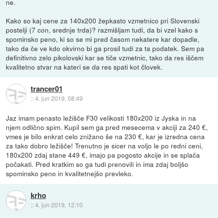
ne.
Kako so kaj cene za 140x200 žepkasto vzmetnico pri Slovenski
postelji (7 con, srednje trda)? razmišljam tudi, da bi vzel kako s
spominsko peno, ki so se mi pred časom nekatere kar dopadle,
tako da če ve kdo okvirno bi ga prosil tudi za ta podatek. Sem pa
definitivno zelo pikolovski kar se tiče vzmetnic, tako da res iščem
kvalitetno stvar na kateri se da res spati kot človek.
trancer01
::
4. jun 2019, 08:49
Jaz imam penasto ležišče F30 velikosti 180x200 iz Jyska in na
njem odlično spim. Kupil sem ga pred mesecema v akciji za 240 €,
vmes je bilo enkrat celo znižano še na 230 €, kar je izredna cena
za tako dobro ležišče! Trenutno je sicer na voljo le po redni ceni,
180x200 zdaj stane 449 €, imajo pa pogosto akcije in se splača
počakati. Pred kratkim so ga tudi prenovili in ima zdaj boljšo
spominsko peno in kvalitetnejšo prevleko.
krho
::
4. jun 2019, 12:10