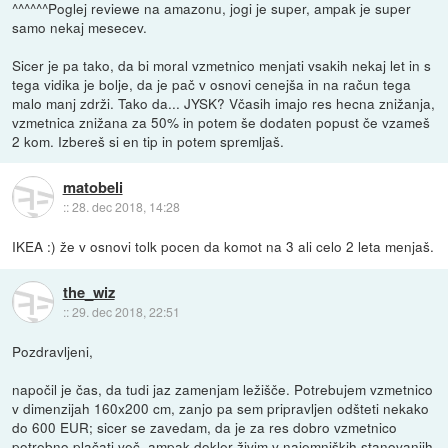
^^^^^^Poglej reviewe na amazonu, jogi je super, ampak je super
samo nekaj mesecev.
Sicer je pa tako, da bi moral vzmetnico menjati vsakih nekaj let in s
tega vidika je bolje, da je pač v osnovi cenejša in na račun tega
malo manj zdrži. Tako da... JYSK? Včasih imajo res hecna znižanja,
vzmetnica znižana za 50% in potem še dodaten popust če vzameš
2 kom. Izbereš si en tip in potem spremljaš.
matobeli
::
28. dec 2018, 14:28
IKEA :) že v osnovi tolk pocen da komot na 3 ali celo 2 leta menjaš.
the_wiz
::
29. dec 2018, 22:51
Pozdravljeni,
napočil je čas, da tudi jaz zamenjam ležišče. Potrebujem vzmetnico
v dimenzijah 160x200 cm, zanjo pa sem pripravljen odšteti nekako
do 600 EUR; sicer se zavedam, da je za res dobro vzmetnico
potrebno plačati več, ampak dokler živim v najemniških stanovanjih