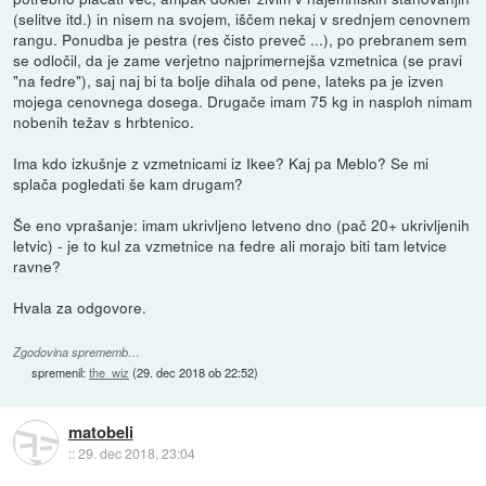
(selitve itd.) in nisem na svojem, iščem nekaj v srednjem cenovnem
rangu. Ponudba je pestra (res čisto preveč ...), po prebranem sem
se odločil, da je zame verjetno najprimernejša vzmetnica (se pravi
"na fedre"), saj naj bi ta bolje dihala od pene, lateks pa je izven
mojega cenovnega dosega. Drugače imam 75 kg in nasploh nimam
nobenih težav s hrbtenico.
Ima kdo izkušnje z vzmetnicami iz Ikee? Kaj pa Meblo? Se mi
splača pogledati še kam drugam?
Še eno vprašanje: imam ukrivljeno letveno dno (pač 20+ ukrivljenih
letvic) - je to kul za vzmetnice na fedre ali morajo biti tam letvice
ravne?
Hvala za odgovore.
Zgodovina sprememb…
spremenil:
the_wiz
(
29. dec 2018 ob 22:52
)
matobeli
::
29. dec 2018, 23:04