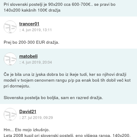
Pri slovenski postelji je 90x200 cca 600-700€.. se pravi bo
140x200 kakšnih 100€ dražja
trancer01
::
4. jun 2019, 13:11
Prej bo 200-300 EUR dražja.
matobeli
::
4. jun 2019, 20:04
Če je bila una iz jyska dobra bo iz ikeje tudi, ker so njihovi dražji
modeli v tvojem cenovnem rangu p/p pa enak boš tih dobil več kot
pri dormejotu.
Slovenska postelja bo boljša, sam en razred dražja.
David21
::
27. jul 2019, 09:29
Hm... Eto mojo izkušnjo.
Leta 2008 kupil pri slovenski postelji, eno višjega ranga, 140x200,