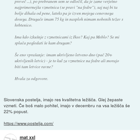
preveč ...), po prebranem sem se odločil, da je zame verjetno
najprimernejša vzmetnica (se pravi "na fedre"), saj naj bi ta
bolje dihala od pene, lateks pa je izven mojega cenovnega
dosega. Drugače imam 75 kg in nasploh nimam nobenih težav s
hrbtenico.
Ima kdo izkušnje z vzmetnicami iz Ikee? Kaj pa Meblo? Se mi
splača pogledati še kam drugam?
Še eno vprašanje: imam ukrivljeno letveno dno (pač 20+
ukrivljenih letvic) - je to kul za vzmetnice na fedre ali morajo
biti tam letvice ravne?
Hvala za odgovore.
Slovenska postelja, imajo res kvalitetna ležišča. Glej žepaste
vzmeti. Če boš malo pohitel, imajo v decembru na vsa ležišča še
22% popust.
https://www.postelja.com/
mat xxl