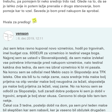
trebuhu, pa pomojem bi neko srednjo trdo rad. Glede na to, da se
jo lahko zvije in potem lažje prenaša v drugo stanovanje, bom
pomoje kar to vzel. Seveda jo bom pred nakupom še sprobal.
Hvala za predlog!
venson
::
6. dec 2019, 12:11
Jaz sem letos ravno kupoval novo vzmetnico, hodil po trgovinah,
imel budget cca. 600EUR za vzmetnico in testiral vsega boga.
Najprej sem se ustavil v Slovenskipostelji, da sem malce izvlekel
vse potrebne informacije pred nakupom vzmetnice, nato testiral
kakšna dva tedna, da sem res izbral vzmetnico ki bi mi pasala.
Na koncu sem se odločal med Meblo oazo in Sloposteljo ana TFK
lateks. Obe sta bili tu-tu nekje zame, oaza srednje trda malce bolj
prijetna na otip vendar malce bolj neugodna za ležati, slopostelja
pa malce bolj prijetna za ležati, vsaj zame. No na koncu sem se
odločil za Sloposteljo, tudi zaradi dobre podpore ki sem jo dobil v
trgovini, ampak je bolj stvar okusa. Cenovno bi oboje bilo tam-tam
nekje.
Čakal cca 3 tedne, posteljo dobil na dom, pa sem prvi teden malce
bil skeptičen kar sem nabavil, ker je vseeno bil občutek drugačen