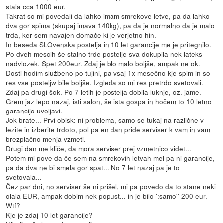
stala cca 1000 eur.
Takrat so mi povedali da lahko imam smrekove letve, pa da lahko
dva gor spima (skupaj imava 140kg), pa da je normalno da je malo
trda, ker sem navajen domače ki je verjetno hin.
In beseda SLOvenska postelja in 10 let garancije me je pritegnilo.
Po dveh mescih še stalno trde postelje sva dokupila nek lateks
nadvlozek. Spet 200eur. Zdaj je blo malo boljše, ampak ne ok.
Dosti hodim službeno po tujini, pa vsaj 1x mesečno kje spim in so
res vse posteljw bile boljše. Izgleda so mi res pretrdo svetovali.
Zdaj pa drugi šok. Po 7 letih je postelja dobila luknje, oz. jame.
Grem jaz lepo nazaj, isti salon, še ista gospa in hočem to 10 letno
garancijo uveljavi.
Jok brate... Prvi obisk: ni problema, samo se tukaj na različne v
lezite in izberite trdoto, pol pa en dan pride serviser k vam in vam
brezplačno menja vzmeti.
Drugi dan me kliče, da mora serviser prej vzmetnico videt...
Potem mi pove da če sem na smrekovih letvah mel pa ni garancije,
pa da dva ne bi smela gor spat... No 7 let nazaj pa je to
svetovala...
Čez par dni, no serviser še ni prišel, mi pa povedo da to stane neki
olala EUR, ampak dobim nek popust... in je bilo ':samo'' 200 eur.
Wtf?
Kje je zdaj 10 let garancije?