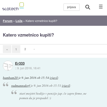
☰
Forum
»
Loža
»
Katero vzmetnico kupiti?
Katero vzmetnico kupiti?
2
»
«
1
Er333
::
9. jun 2016, 16:41
bambam20
je
9. jun 2016 ob 15:54
izjavil
:
radmannsdorf
je
9. jun 2016 ob 15:51
izjavil
:
stari mojstri hodijo v penzijo jap. če zapre firmo, ne
pomen da je propadel :)