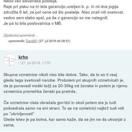
Nikoli več slovenska postelja.
Raje pri yisku na tri leta garancijo uveljavi b. p. in mi dva jogija
združita 6 let, za pol cene od šlo postelje. Niso znali niti svetovat,
vedno sem slabo spal, pa še z garancijo so me nategnili.
Je pa to bila poslovalnica v MB.
Zgodovina sprememb…
spremenilo:
David21
(
27. jul 2019 ob 09:31
)
krho
::
27. jul 2019, 17:31
Skupne vzmetnice nikoli niso bile dobre. Tako, da to so ti vsaj
glede tega svetovali narobe. Probolem pri skupnih vzmetnicah je,
da je ponavadi moški težji za 20-30kg od ženske in potem je njemu
vzmetnica premehka ženski pa pretrda.
Če vzmetnice nista obračala gor/dol in okoli potem sta jo tudi
pošvedrala samo na eni strani. To se na vzmetnici najbrž tudi vidi
po "ukrivljenosti"
Glede letev je pa bolna, kar samo kaže, da se jim ne da ukvarjat z
vama.