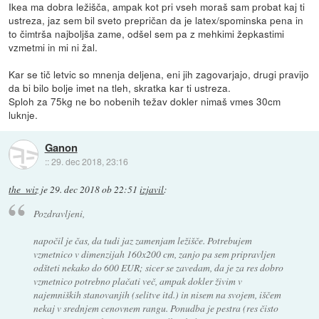
Ikea ma dobra ležišča, ampak kot pri vseh moraš sam probat kaj ti
ustreza, jaz sem bil sveto prepričan da je latex/spominska pena in
to čimtrša najboljša zame, odšel sem pa z mehkimi žepkastimi
vzmetmi in mi ni žal.
Kar se tič letvic so mnenja deljena, eni jih zagovarjajo, drugi pravijo
da bi bilo bolje imet na tleh, skratka kar ti ustreza.
Sploh za 75kg ne bo nobenih težav dokler nimaš vmes 30cm
luknje.
Ganon
::
29. dec 2018, 23:16
the_wiz
je
29. dec 2018 ob 22:51
izjavil
:
Pozdravljeni,
napočil je čas, da tudi jaz zamenjam ležišče. Potrebujem
vzmetnico v dimenzijah 160x200 cm, zanjo pa sem pripravljen
odšteti nekako do 600 EUR; sicer se zavedam, da je za res dobro
vzmetnico potrebno plačati več, ampak dokler živim v
najemniških stanovanjih (selitve itd.) in nisem na svojem, iščem
nekaj v srednjem cenovnem rangu. Ponudba je pestra (res čisto