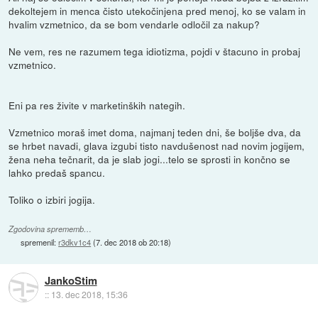
dekoltejem in menca čisto utekočinjena pred menoj, ko se valam in
hvalim vzmetnico, da se bom vendarle odločil za nakup?
Ne vem, res ne razumem tega idiotizma, pojdi v štacuno in probaj
vzmetnico.
Eni pa res živite v marketinških nategih.
Vzmetnico moraš imet doma, najmanj teden dni, še boljše dva, da
se hrbet navadi, glava izgubi tisto navdušenost nad novim jogijem,
žena neha tečnarit, da je slab jogi...telo se sprosti in končno se
lahko predaš spancu.
Toliko o izbiri jogija.
Zgodovina sprememb…
spremenil:
r3dkv1c4
(
7. dec 2018 ob 20:18
)
JankoStim
::
13. dec 2018, 15:36