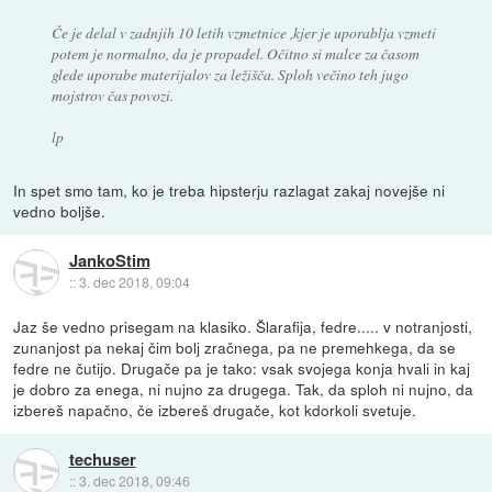
Če je delal v zadnjih 10 letih vzmetnice ,kjer je uporablja vzmeti
potem je normalno, da je propadel. Očitno si malce za časom
glede uporabe materijalov za ležišča. Sploh večino teh jugo
mojstrov čas povozi.
lp
In spet smo tam, ko je treba hipsterju razlagat zakaj novejše ni
vedno boljše.
JankoStim
::
3. dec 2018, 09:04
Jaz še vedno prisegam na klasiko. Šlarafija, fedre..... v notranjosti,
zunanjost pa nekaj čim bolj zračnega, pa ne premehkega, da se
fedre ne čutijo. Drugače pa je tako: vsak svojega konja hvali in kaj
je dobro za enega, ni nujno za drugega. Tak, da sploh ni nujno, da
izbereš napačno, če izbereš drugače, kot kdorkoli svetuje.
techuser
::
3. dec 2018, 09:46