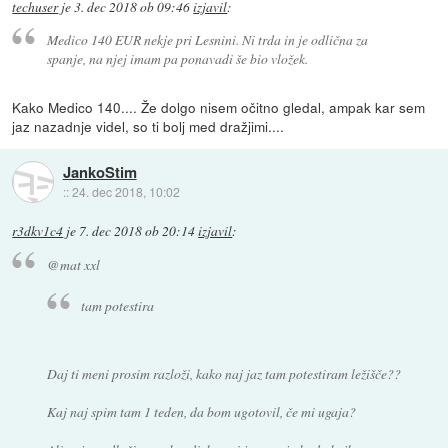
techuser
je
3. dec 2018 ob 09:46
izjavil
:
Medico 140 EUR nekje pri Lesnini. Ni trda in je odlična za
spanje, na njej imam pa ponavadi še bio vložek.
Kako Medico 140.... Že dolgo nisem očitno gledal, ampak kar sem
jaz nazadnje videl, so ti bolj med dražjimi....
JankoStim
::
24. dec 2018, 10:02
r3dkv1c4
je
7. dec 2018 ob 20:14
izjavil
:
@mat xxl
tam potestira
Daj ti meni prosim razloži, kako naj jaz tam potestiram ležišče??
Kaj naj spim tam 1 teden, da bom ugotovil, če mi ugaja?