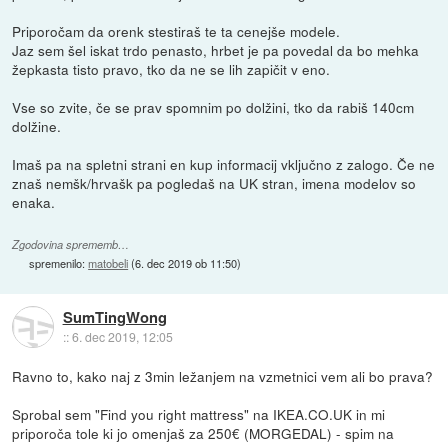
Priporočam da orenk stestiraš te ta cenejše modele.
Jaz sem šel iskat trdo penasto, hrbet je pa povedal da bo mehka
žepkasta tisto pravo, tko da ne se lih zapičit v eno.
Vse so zvite, če se prav spomnim po dolžini, tko da rabiš 140cm
dolžine.
Imaš pa na spletni strani en kup informacij vključno z zalogo. Če ne
znaš nemšk/hrvašk pa pogledaš na UK stran, imena modelov so
enaka.
Zgodovina sprememb…
spremenilo:
matobeli
(
6. dec 2019 ob 11:50
)
SumTingWong
::
6. dec 2019, 12:05
Ravno to, kako naj z 3min ležanjem na vzmetnici vem ali bo prava?
Sprobal sem "Find you right mattress" na IKEA.CO.UK in mi
priporoča tole ki jo omenjaš za 250€ (MORGEDAL) - spim na