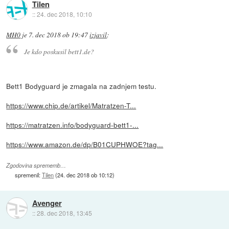
Tilen
::
24. dec 2018, 10:10
MH0
je
7. dec 2018 ob 19:47
izjavil
:
Je kdo poskusil bett1.de?
Bett1 Bodyguard je zmagala na zadnjem testu.
https://www.chip.de/artikel/Matratzen-T...
https://matratzen.info/bodyguard-bett1-...
https://www.amazon.de/dp/B01CUPHWOE?tag...
Zgodovina sprememb…
spremenil:
Tilen
(
24. dec 2018 ob 10:12
)
Avenger
::
28. dec 2018, 13:45