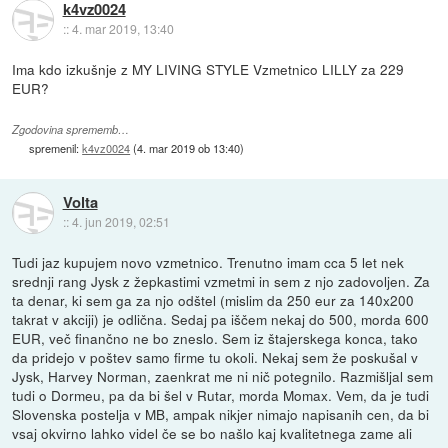
k4vz0024
::
4. mar 2019, 13:40
Ima kdo izkušnje z MY LIVING STYLE Vzmetnico LILLY za 229
EUR?
Zgodovina sprememb…
spremenil:
k4vz0024
(
4. mar 2019 ob 13:40
)
Volta
::
4. jun 2019, 02:51
Tudi jaz kupujem novo vzmetnico. Trenutno imam cca 5 let nek
srednji rang Jysk z žepkastimi vzmetmi in sem z njo zadovoljen. Za
ta denar, ki sem ga za njo odštel (mislim da 250 eur za 140x200
takrat v akciji) je odlična. Sedaj pa iščem nekaj do 500, morda 600
EUR, več finančno ne bo zneslo. Sem iz štajerskega konca, tako
da pridejo v poštev samo firme tu okoli. Nekaj sem že poskušal v
Jysk, Harvey Norman, zaenkrat me ni nič potegnilo. Razmišljal sem
tudi o Dormeu, pa da bi šel v Rutar, morda Momax. Vem, da je tudi
Slovenska postelja v MB, ampak nikjer nimajo napisanih cen, da bi
vsaj okvirno lahko videl če se bo našlo kaj kvalitetnega zame ali