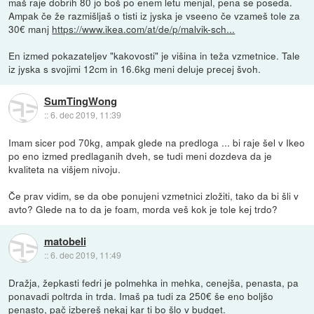
maš raje dobrih 80 jo boš po enem letu menjal, pena se poseda.
Ampak če že razmišljaš o tisti iz jyska je vseeno če vzameš tole za
30€ manj
https://www.ikea.com/at/de/p/malvik-sch...
En izmed pokazateljev "kakovosti" je višina in teža vzmetnice. Tale
iz jyska s svojimi 12cm in 16.6kg meni deluje precej švoh.
SumTingWong
::
6. dec 2019, 11:39
Imam sicer pod 70kg, ampak glede na predloga ... bi raje šel v Ikeo
po eno izmed predlaganih dveh, se tudi meni dozdeva da je
kvaliteta na višjem nivoju.
Če prav vidim, se da obe ponujeni vzmetnici zložiti, tako da bi šli v
avto? Glede na to da je foam, morda veš kok je tole kej trdo?
matobeli
::
6. dec 2019, 11:49
Dražja, žepkasti fedri je polmehka in mehka, cenejša, penasta, pa
ponavadi poltrda in trda. Imaš pa tudi za 250€ še eno boljšo
penasto, pač izbereš nekaj kar ti bo šlo v budget.