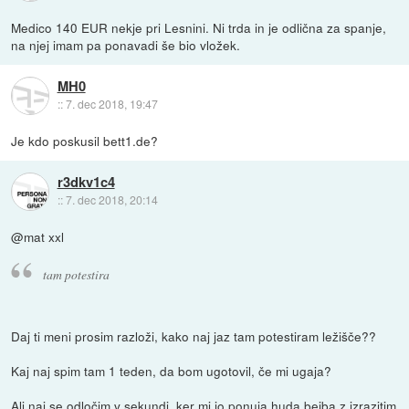
Medico 140 EUR nekje pri Lesnini. Ni trda in je odlična za spanje,
na njej imam pa ponavadi še bio vložek.
MH0
::
7. dec 2018, 19:47
Je kdo poskusil bett1.de?
r3dkv1c4
::
7. dec 2018, 20:14
@mat xxl
tam potestira
Daj ti meni prosim razloži, kako naj jaz tam potestiram ležišče??
Kaj naj spim tam 1 teden, da bom ugotovil, če mi ugaja?
Ali naj se odločim v sekundi, ker mi jo ponuja huda bejba z izrazitim