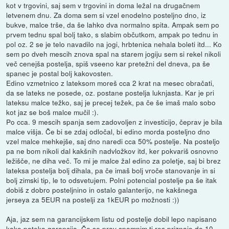
kot v trgovini, saj sem v trgovini in doma ležal na drugačnem
letvenem dnu. Za doma sem si vzel enodelno posteljno dno, iz
bukve, malce trše, da še lahko dva normalno spita. Ampak sem po
prvem tednu spal bolj tako, s slabim občutkom, ampak po tednu in
pol oz. 2 se je telo navadilo na jogi, hrbtenica nehala boleti itd... Ko
sem po dveh mescih znova spal na starem jogiju sem si rekel nikoli
več cenejša postelja, spiš vseeno kar pretežni del dneva, pa še
spanec je postal bolj kakovosten.
Edino vzmetnico z lateksom moreš cca 2 krat na mesec obračati,
da se lateks ne posede, oz. postane postelja luknjasta. Kar je pri
lateksu malce težko, saj je precej težek, pa če še imaš malo sobo
kot jaz se boš malce mučil :).
Po cca. 9 mescih spanja sem zadovoljen z investicijo, čeprav je bila
malce višja. Če bi se zdaj odločal, bi edino morda posteljno dno
vzel malce mehkejše, saj dno naredi cca 50% postelje. Na posteljo
pa ne bom nikoli dal kakšnih nadvložkov itd, ker pokvariš osnovno
ležišče, ne diha več. To mi je malce žal edino za poletje, saj bi brez
lateksa postelja bolj dihala, pa če imaš bolj vroče stanovanje in si
bolj zimski tip, le to odsvetujem. Polni potencial postelje pa še itak
dobiš z dobro posteljnino in ostalo galanterijo, ne kakšnega
jerseya za 5EUR na postelji za 1kEUR po možnosti :))
Aja, jaz sem na garancijskem listu od postelje dobil lepo napisano
kako poteka garancija. Če se prav spomnim ti res priznajo do 10