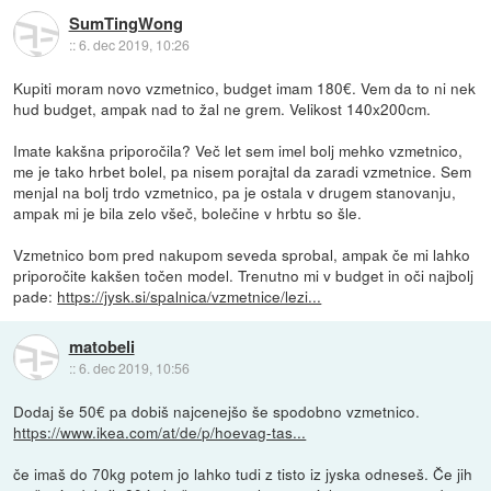
SumTingWong
::
6. dec 2019, 10:26
Kupiti moram novo vzmetnico, budget imam 180€. Vem da to ni nek
hud budget, ampak nad to žal ne grem. Velikost 140x200cm.
Imate kakšna priporočila? Več let sem imel bolj mehko vzmetnico,
me je tako hrbet bolel, pa nisem porajtal da zaradi vzmetnice. Sem
menjal na bolj trdo vzmetnico, pa je ostala v drugem stanovanju,
ampak mi je bila zelo všeč, bolečine v hrbtu so šle.
Vzmetnico bom pred nakupom seveda sprobal, ampak če mi lahko
priporočite kakšen točen model. Trenutno mi v budget in oči najbolj
pade:
https://jysk.si/spalnica/vzmetnice/lezi...
matobeli
::
6. dec 2019, 10:56
Dodaj še 50€ pa dobiš najcenejšo še spodobno vzmetnico.
https://www.ikea.com/at/de/p/hoevag-tas...
če imaš do 70kg potem jo lahko tudi z tisto iz jyska odneseš. Če jih