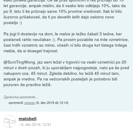
let garancije, ampak mislim, da ti vsako leto odbijejo 10%, tako da
po 9. letu ti še priznajo samo 10% prvotne vrednosti. Itak bi bilo
iluzorno pričakovati, da ti po devetih letih dajo celotno novo
posteljo :)
Pa jogi ti dostavijo na dom, le malce je težko čakati 3 tedne, ker
postaneš rahlo neučakan :). Pa prosim pozabite na trde vzmetnice,
časi trdih vzmetnic so mimo, včasih ni bilo druga kot tistega trdega
mebla, da si dosegel trajnost.
@SumTingWong, jaz sem ležal v trgovini na vsaki vzmetnici po 20
minut v dveh pozah, ki ju uporabljam najpogosteje, nato pa še pred
nakupom cca. 45 minut. Zgleda debilno, ko ležiš 45 minut tam,
ampak je vredno. Pa na večconskih posteljah je potrebno biti
pozoren da pravilno ležiš.
Zgodovina sprememb…
spremenil:
venson
(
6. dec 2019 ob 12:14
)
matobeli
::
6. dec 2019, 12:31