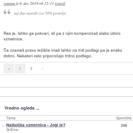
venson
je
6. dec 2019 ob 12:11
izjavil
:
saj dno naredi cca 50% postelje
Res je, lahko ga pokvari, ali pa z njim kompenziraš slabo izbiro
vzmetnice.
Če vzameš pravo ležišče imaš lahko na trdi podlagi pa je enako
dobro. Nekateri celo priporočajo trdno podlago.
2
»
«
1
Vredno ogleda ...
Tema
Sporočila
»
Najboljša vzmetnica - Jogi je?
298
SkIDiver