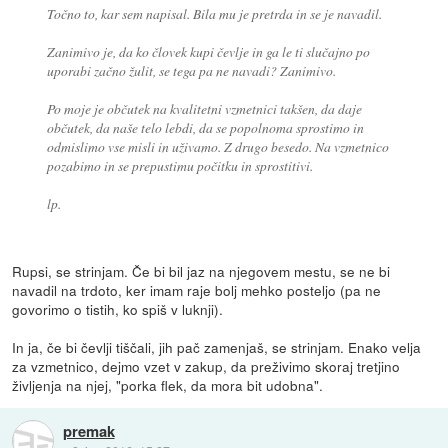
Točno to, kar sem napisal. Bila mu je pretrda in se je navadil.
Zanimivo je, da ko človek kupi čevlje in ga le ti slučajno po
uporabi začno žulit, se tega pa ne navadi? Zanimivo.
Po moje je občutek na kvalitetni vzmetnici takšen, da daje
občutek, da naše telo lebdi, da se popolnoma sprostimo in
odmislimo vse misli in uživamo. Z drugo besedo. Na vzmetnico
pozabimo in se prepustimu počitku in sprostitivi.
lp.
Rupsi, se strinjam. Če bi bil jaz na njegovem mestu, se ne bi
navadil na trdoto, ker imam raje bolj mehko posteljo (pa ne
govorimo o tistih, ko spiš v luknji).
In ja, če bi čevlji tiščali, jih pač zamenjaš, se strinjam. Enako velja
za vzmetnico, dejmo vzet v zakup, da preživimo skoraj tretjino
življenja na njej, "porka flek, da mora bit udobna".
premak