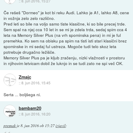
::
8. jun 2016, 15:27
Če rešeš "Dormeo" je kot bi reku Audi. Lahko je A1, lahko A8, cene
in vožnja zelo zelo različno.
Pred leti so bile na voljo samo tiste klasične, ki so bile precej trde.
Sem spal na njej cca 10 let in se mi je zdela trda, sedaj spim cca 4
leta na Memory Silver Plus (na vrh spominska pena) in mi je ful
premehka. Ko sem na obisku pa spim na tisti isti stari klasični brez
spominske in mi sedaj ful ustreza. Mogoče tudi telo skoz leta
potrebuje drugačno ležišče.
Memory Silver Plus pa je kljub zračenju, nizki vlažnosti v prostoru
in njihovim letvicam dobil že luknjo in se tudi zato ne spi več OK.
Zmajc
::
8. jun 2016, 15:45
Serta ... boljšega ni.
bambam20
::
8. jun 2016, 16:20
premak
je
8. jun 2016 ob 15:27
izjavil
: