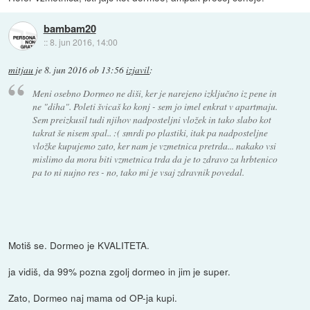
bambam20
::
8. jun 2016, 14:00
mitjau
je
8. jun 2016 ob 13:56
izjavil
:
Meni osebno Dormeo ne diši, ker je narejeno izključno iz pene in
ne "diha". Poleti švicaš ko konj - sem jo imel enkrat v apartmaju.
Sem preizkusil tudi njihov nadposteljni vložek in tako slabo kot
takrat še nisem spal.. :( smrdi po plastiki, itak pa nadposteljne
vložke kupujemo zato, ker nam je vzmetnica pretrda... nakako vsi
mislimo da mora biti vzmetnica trda da je to zdravo za hrbtenico
pa to ni nujno res - no, tako mi je vsaj zdravnik povedal.
Motiš se. Dormeo je KVALITETA.
ja vidiš, da 99% pozna zgolj dormeo in jim je super.
Zato, Dormeo naj mama od OP-ja kupi.