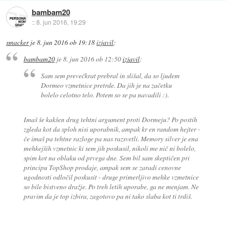
bambam20
::
8. jun 2016, 19:29
smacker
je
8. jun 2016 ob 19:18
izjavil
:
bambam20
je
8. jun 2016 ob 12:50
izjavil
:
Sam sem prevečkrat prebral in slišal, da so ljudem
Dormeo vzmetnice pretrde. Da jih je na začetku
bolelo celotno telo. Potem so se pa navadili :).
Imaš še kakšen drug tehtni argument proti Dormeju? Po postih
zgleda kot da sploh nisi uporabnik, ampak kr en random hejter -
če imaš pa tehtne razloge pa nas razsvetli. Memory silver je ena
mehkejših vzmetnic ki sem jih poskusil, nikoli me nič ni bolelo,
spim kot na oblaku od prvega dne. Sem bil sam skeptičen pri
principu TopShop prodaje, ampak sem se zaradi cenovne
ugodnosti odločil poskusit - druge primerljivo mehke vzmetnice
so bile bistveno dražje. Po treh letih uporabe, ga ne menjam. Ne
pravim da je top izbira, zagotovo pa ni tako slaba kot ti trdiš.