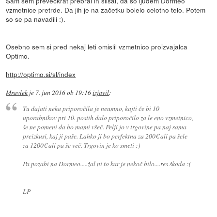
Sam sem prevečkrat prebral in slišal, da so ljudem Dormeo
vzmetnice pretrde. Da jih je na začetku bolelo celotno telo. Potem
so se pa navadili :).
Osebno sem si pred nekaj leti omislil vzmetnico proizvajalca
Optimo.
http://optimo.si/sl/index
Mravlek
je
7. jun 2016 ob 19:16
izjavil
:
Tu dajati neka priporočila je neumno, kajti če bi 10
uporabnikov pri 10. postih dalo priporočilo za le eno vzmetnico,
še ne pomeni da bo mami všeč. Pelji jo v trgovine pa naj sama
preizkusi, kaj ji paše. Lahko ji bo perfektna za 200€ ali pa šele
za 1200€ ali pa še več. Trgovin je ko smeti :)
Pa pozabi na Dormeo.....žal ni to kar je nekoč bilo....res škoda :(
LP