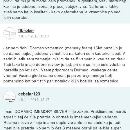
pravi, da mu je ta model celo premehek. V glavnem, vsak mora najt
kar mu je udobno, izbira je precej subjektivna. Na forumu lahko
zveš samo kaj o kvaliteti - kako deformirana je vzmetnica po več
letih uporabe.
flbroker
::
8. jun 2016, 13:07
Jaz sem dobil Dormeo vzmetnico (memory foam) 16let nazaj in je
se danes najbolj udobna vzmetnica na kateri sem kadarkoli spal. V
zadnjih letih sem zamenjal mislim da ze 5 vzmetnic, vse za en drek.
Tudi take ki imajo dobre review-je ipd. pri eni se mi je celo vdolbina
naredila po letu dni. Vsem priporocam Dormeo, vsakega centa
vredno! Vecina gleda samo denar, je pa zdravje mnogo bolj
pomembno kot pa tistih par stotakov ki jih bos dal za vzmetnico.
cebelar123
::
8. jun 2016, 13:17
Imam DORMEO IMEMORY SILVER in je zakon. Praktično ne moreš
zgrešiti saj če ti je pretrda jo obrneš in imaš mehkejšo varianto.
Recimo midva z mojo imama duplo varianto in na začetku je tudi
meni bila pretrda, ko sem jo čez 3 mesece obrnil pa je bila super.