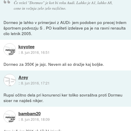
Če rešeš "Dormeo" je kot bi reku Audi. Lahko je A1, lahko A8,
cene in vožnja zelo zelo različno.
Dormeo je lahko v primerjavi z AUDi- jem podoben po precej trdem
športnem podvozju S . PO kvaliteti izdelave pa je na ravni renaulta
clio letnik 2005.
koyotee
::
8. jun 2016, 16:51
Dormeo za 350€ je jajc. Nevem ali so dražje kaj boljše.
Arey
::
8. jun 2016, 17:21
Rupsi očitno dela pri konurenci ker toliko sovraštva proti Dormeu
sicer ne najdeš nikjer.
bambam20
::
8. jun 2016, 18:09
Arey
je
8. jun 2016 ob 17:21
izjavil
: