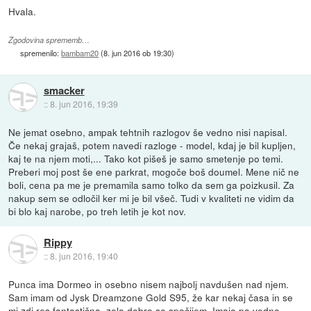
Hvala.
Zgodovina sprememb…
spremenilo:
bambam20
(
8. jun 2016 ob 19:30
)
smacker
::
8. jun 2016, 19:39
Ne jemat osebno, ampak tehtnih razlogov še vedno nisi napisal.
Če nekaj grajaš, potem navedi razloge - model, kdaj je bil kupljen,
kaj te na njem moti,... Tako kot pišeš je samo smetenje po temi.
Preberi moj post še ene parkrat, mogoče boš doumel. Mene nič ne
boli, cena pa me je premamila samo tolko da sem ga poizkusil. Za
nakup sem se odločil ker mi je bil všeč. Tudi v kvaliteti ne vidim da
bi blo kaj narobe, po treh letih je kot nov.
Rippy
::
8. jun 2016, 19:40
Punca ima Dormeo in osebno nisem najbolj navdušen nad njem.
Sam imam od Jysk Dreamzone Gold S95, že kar nekaj časa in se
mi zdi res fantastična, zelo dobro se spočijem. Imajo pa vedno