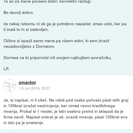
To so za mene povsem dobri, konrektni razlogi.
Bo dovolj dobro.
če nekaj nekomu ni ok ga je potrebno napadat, smao zato, ker pa
ti imaš to in si zadovljen.
Očitno si opazil samo mene.pa nisem eidni, ki sem izrazil
nezadovoljstvo z Dormeom.
Dormea ne bi priporočal niti svojem najhujšem sovražniku.
LP.
smacker
::
8. jun 2016, 20:07
Ja, si napisal, ni ti všeč. Ne rabiš pod vsako pohvalo pisat istih graj
in 100krat izražat nestrinjanja, ker nimaš ravno kredibilnega
mnenja. Probal si 1 model, je tebi osebno pretrd in sklepaš da je
firma zanič. Napisat enkrat je ok, izraziš mnenje, pisat 100krat eno
in isto pa je smetenje.