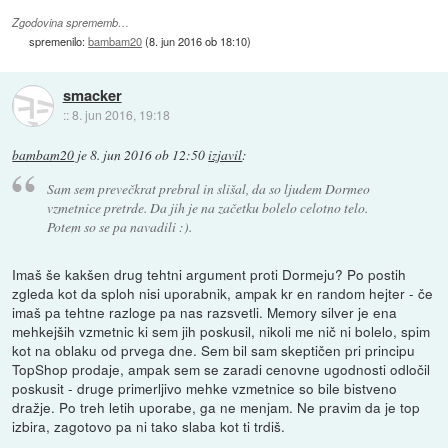
Zgodovina sprememb…
spremenilo:
bambam20
(
8. jun 2016 ob 18:10
)
smacker
::
8. jun 2016, 19:18
bambam20
je
8. jun 2016 ob 12:50
izjavil
:
Sam sem prevečkrat prebral in slišal, da so ljudem Dormeo
vzmetnice pretrde. Da jih je na začetku bolelo celotno telo.
Potem so se pa navadili :).
Imaš še kakšen drug tehtni argument proti Dormeju? Po postih
zgleda kot da sploh nisi uporabnik, ampak kr en random hejter - če
imaš pa tehtne razloge pa nas razsvetli. Memory silver je ena
mehkejših vzmetnic ki sem jih poskusil, nikoli me nič ni bolelo, spim
kot na oblaku od prvega dne. Sem bil sam skeptičen pri principu
TopShop prodaje, ampak sem se zaradi cenovne ugodnosti odločil
poskusit - druge primerljivo mehke vzmetnice so bile bistveno
dražje. Po treh letih uporabe, ga ne menjam. Ne pravim da je top
izbira, zagotovo pa ni tako slaba kot ti trdiš.