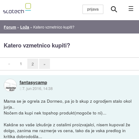
☰
Forum
»
Loža
»
Katero vzmetnico kupiti?
Katero vzmetnico kupiti?
«
1
2
»
fantasycamp
::
7. jun 2016, 14:38
Mama se je ogrela za Dormeo, pa jo b skup z ogrodjem stalo okol
jurja..
Nočem da kupi nek topshop produkt(mogoče to ni)...
Kakšne so vaše izkušnje z ostalimi proizvajalci, nisem kupoval že
dolgo, zanima me razmerje vs cena, tako da je vska predlog in
kritika dobrodošla...