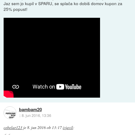
Jaz sem jo kupil v SPARU, se splača ko dobiš domov kupon za
25% popust!
bambam20
::
8. jun 2016, 13:36
cebelar123
je
8. jun 2016 ob 13:17
izjavil
: