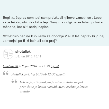
Bogi :).. čeprav sem tudi sam preizkusil njihove vzmetnice . Lepo
se je ležalo, občutek bil je lep. Samo na dolgi pa se lahko pokaže
točno to, kar si ti sedaj napisal.
Vzmetnico pač ne kupujemo za obdobje 2 ali 3 let. čeprav bi jo naj
zamenjali po 5 -6 letih ali celo prej?
shotalick
::
8. jun 2016, 15:11
bambam20
je
8. jun 2016 ob 12:59
izjavil
:
shotalick
je
8. jun 2016 ob 12:55
izjavil
:
Fotr se je pritoževal, da je rahlo pretrda, ampak
prav, da se je kmalu navadil. Meni osebno je ležišče
pretrdo.