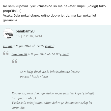
Ko sem kupoval Jysk vzmetnico so me nekateri kupci (kolegi) tako
prepričali. ;)
Vsaka šola nekaj stane, edino dobro je, da ima kar nekaj let
garancije.
bambam20
::
8. jun 2016, 14:14
mitjau
je
8. jun 2016 ob 14:07
izjavil
:
bambam20
je
8. jun 2016 ob 14:00
izjavil
:
Si že kdaj slišal, da bi bila kvalitetno ležišče
poceni? jaz še nisem.
Ko sem kupoval Jysk vzmetnico so me nekateri kupci (kolegi)
tako prepričali. ;)
Vsaka šola nekaj stane, edino dobro je, da ima kar nekaj let
garancije.