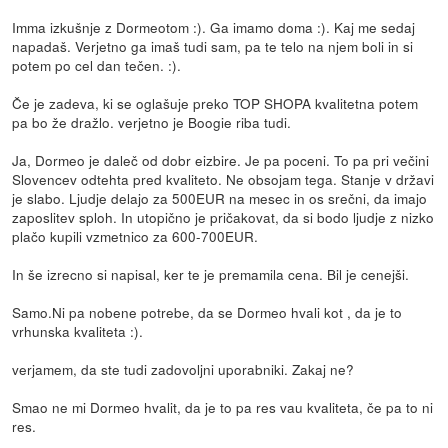
Imma izkušnje z Dormeotom :). Ga imamo doma :). Kaj me sedaj
napadaš. Verjetno ga imaš tudi sam, pa te telo na njem boli in si
potem po cel dan tečen. :).
Če je zadeva, ki se oglašuje preko TOP SHOPA kvalitetna potem
pa bo že dražlo. verjetno je Boogie riba tudi.
Ja, Dormeo je daleč od dobr eizbire. Je pa poceni. To pa pri večini
Slovencev odtehta pred kvaliteto. Ne obsojam tega. Stanje v državi
je slabo. Ljudje delajo za 500EUR na mesec in os srečni, da imajo
zaposlitev sploh. In utopično je pričakovat, da si bodo ljudje z nizko
plačo kupili vzmetnico za 600-700EUR.
In še izrecno si napisal, ker te je premamila cena. Bil je cenejši.
Samo.Ni pa nobene potrebe, da se Dormeo hvali kot , da je to
vrhunska kvaliteta :).
verjamem, da ste tudi zadovoljni uporabniki. Zakaj ne?
Smao ne mi Dormeo hvalit, da je to pa res vau kvaliteta, če pa to ni
res.