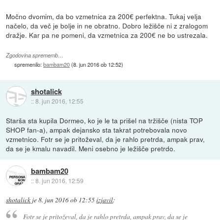
Močno dvomim, da bo vzmetnica za 200€ perfektna. Tukaj velja
načelo, da več je bolje in ne obratno. Dobro ležišče ni z zralogom
dražje. Kar pa ne pomeni, da vzmetnica za 200€ ne bo ustrezala.
Zgodovina sprememb…
spremenilo:
bambam20
(
8. jun 2016 ob 12:52
)
shotalick
::
8. jun 2016, 12:55
Starša sta kupila Dormeo, ko je le ta prišel na tržišče (nista TOP
SHOP fan-a), ampak dejansko sta takrat potrebovala novo
vzmetnico. Fotr se je pritoževal, da je rahlo pretrda, ampak prav,
da se je kmalu navadil. Meni osebno je ležišče pretrdo.
bambam20
::
8. jun 2016, 12:59
shotalick
je
8. jun 2016 ob 12:55
izjavil
:
Fotr se je pritoževal, da je rahlo pretrda, ampak prav, da se je