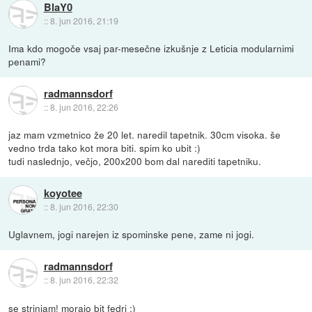
BlaY0
::
8. jun 2016, 21:19
Ima kdo mogoče vsaj par-mesečne izkušnje z Leticia modularnimi
penami?
radmannsdorf
::
8. jun 2016, 22:26
jaz mam vzmetnico že 20 let. naredil tapetnik. 30cm visoka. še
vedno trda tako kot mora biti. spim ko ubit :)
tudi naslednjo, večjo, 200x200 bom dal narediti tapetniku.
koyotee
::
8. jun 2016, 22:30
Uglavnem, jogi narejen iz spominske pene, zame ni jogi.
radmannsdorf
::
8. jun 2016, 22:32
se strinjam! morajo bit fedri :)