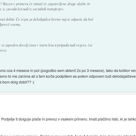
 Razen v primeru če nimaš že zagotovljene druge službe in
z zavoda kot tudi iz socialnih transferjev.
oraš dobiti. Če si pa za delodajalca breme naj te odpusti, da boš
odpoveš vsemu.
i zaposlen dovolj časa v istem letu ti pripada tudi regres. (se
res).
o cca 4 mesece in pol (pogodbo sem sklenil 2x po 3 mesece), tako da kolikor vem
Ravno to me zanima ali s tem ko/če podpišem se potem odpovem tudi delodajalčevem
 bom dolg dobil?? :(
Podjetje ti dolguje plače in prevoz v vsakem primeru. Imaš plačilno listo, ki je lahk