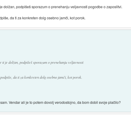
r ti je dolžan, podpišeš sporazum o prenehanju veljavnosti pogodbe o zaposlitvi.
odpiše, da ti za konkreten dolg osebno jamči, kot porok.
kar ti je dolžan, podpišeš sporazum o prenehanju veljavnosti
n podpiše, da ti za konkreten dolg osebno jamči, kot porok.
 sam. Vendar ali je to potem dovolj verodostojno, da bom dobil svoje plačilo?