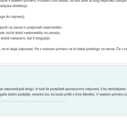
ane v vsakem primeru. Problem zna nastati, če boš želel ta dolg dejansko izterjati.
obljube direktorja.
nega do najmanj)
rijaviti na zavod in prejemati nadomestilo.
rade, kot bi dobil nadomestila na zavodu.
 dobiš nakazano, kar ti dolgujejo.
žni, ne bi dajal odpovedi. Pa v nobnem primeru ne bi čakal predolgo na denar. Če v
e odpoveduješ dolgu. In tudi če podpišeš sporazumno odpoved, ti bo delodajalec š
gače dobro podjetje, verjetno bo, ko bodo prišli v črne številke. V vsakem primeru 