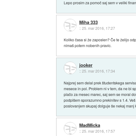
Lepo prosim za pomoč saj sem v veliki finanč
Miha 333
::
25. mar 2016, 17:27
Koliko časa si že zaposlen? Če te želijo od
nimaš potem nobenih pravic.
jooker
::
25. mar 2016, 17:34
Najprej sem delal prek študentskega servis
mesece in pol. Problem ni v tem, da ne bi s
plačo za mesec marec, saj sem se moral dob
podpišem sporazumno prekinitev s 1.4. Veš 
poslovanjem skupaj dolguje še nekaj manj k
MadMicka
::
25. mar 2016, 17:57