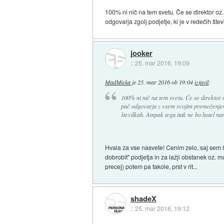
100% ni nič na tem svetu. Če se direktor oz
odgovarja zgolj podjetje, ki je v redečih šte
jooker
::
25. mar 2016, 19:09
MadMicka
je
25. mar 2016 ob 19:04
izjavil
:
100% ni nič na tem svetu. Če se direktor o
pač odgovarja z vsem svojim premoženjem, 
številkah. Ampak tega itak ne bo hotel nar
Hvala za vse nasvete! Cenim zelo, saj sem š
dobrobit" podjetja in za lažji obstanek oz.
precej) potem pa takole, prst v rit...
shadeX
::
25. mar 2016, 19:12