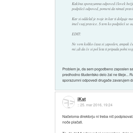
Kakšna sporazumna odpoved človek božji?
podpišeš odpoved, pomeni da nimaš pravic i
Kar si oddelal je tvoje in kar ti dolguje m
imel vsaj pravice. S tem ko podpišeš se 
EDIT:
Ne vem koliko časa si zaposlen, ampak če s
mi zdi da če si pol leta ti pripada polni reg
Problem je, da sem pogodbeno zaposlen sam
predhodno študentsko delo žal ne šteje... 
sporazumni odpovedi drugače zavarujem da
iKst
::
25. mar 2016, 19:24
Načeloma direktorju ni treba nič podpisovat. 
noče plačati.