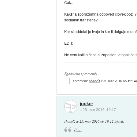
Čak..
Kakšna sporazumna odpoved človek božji? R
socialnih transferjev.
Kar si oddelal je tvoje in kar ti dolguje mo
EDIT:
Ne vem koliko časa si zaposlen, ampak če si z
Zgodovina sprememb…
spremenil:
shadeX
(
25. mar 2016 ob 19:14
jooker
::
25. mar 2016, 19:17
shadeX
je
25. mar 2016 ob 19:12
izjavil
:
Čak..