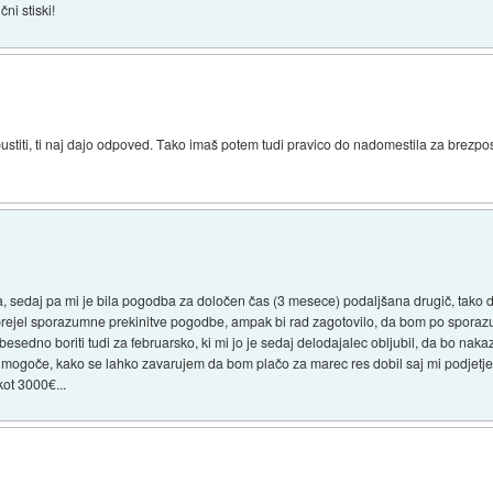
ni stiski!
pustiti, ti naj dajo odpoved. Tako imaš potem tudi pravico do nadomestila za brezp
a, sedaj pa mi je bila pogodba za določen čas (3 mesece) podaljšana drugič, tak
prejel sporazumne prekinitve pogodbe, ampak bi rad zagotovilo, da bom po sporazumn
esedno boriti tudi za februarsko, ki mi jo je sedaj delodajalec obljubil, da bo n
mogoče, kako se lahko zavarujem da bom plačo za marec res dobil saj mi podjetje 
ot 3000€...