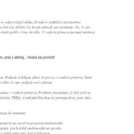
 se odpoveduješ dolgu. In tudi če podpišeš sporazumno
, kar ti je dolžan. Če bo pa nakazal, pa vprašanje. Oz, če gre
o bodo prišli v črne številke. V vsakem primeru pa imaš možnost
m, prej v stečaj... Hvala za pomoč!
at. Podjetje ti dolguje plače in prevoz v vsakem primeru. Imaš
izvršbo, če npr. podjetje noče plačati.
stane v vsakem primeru. Problem zna nastati, če boš želel ta
okirane TRRje, ti tudi plačilna lista ne pomaga dosti, prav tako
lnega do najmanj)
 prijaviti na zavod in prejemati nadomestilo.
agrade, kot bi dobil nadomestila na zavodu.
o dobiš nakazano, kar ti dolgujejo.