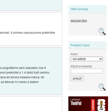
Hitre funkcije
seznam tem
oselnost. V primeru sporazumne prekinitve
Posebni izpisi
Avtor:
Ključna beseda:
o da pogodbeno sem zaposlen cca 4
i prekinitvi s 1.4 dobil tudi celotno
akazana do konca meseca marca, če
za februar in marec s slabim