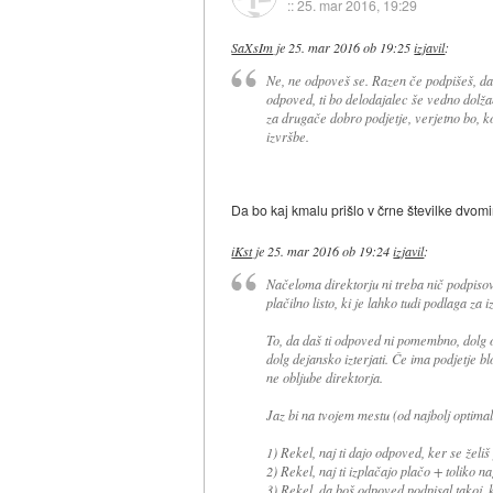
::
25. mar 2016, 19:29
SaXsIm
je
25. mar 2016 ob 19:25
izjavil
:
Ne, ne odpoveš se. Razen če podpišeš, da
odpoved, ti bo delodajalec še vedno dolžan
za drugače dobro podjetje, verjetno bo, k
izvršbe.
Da bo kaj kmalu prišlo v črne številke dvomi
iKst
je
25. mar 2016 ob 19:24
izjavil
:
Načeloma direktorju ni treba nič podpisov
plačilno listo, ki je lahko tudi podlaga za 
To, da daš ti odpoved ni pomembno, dolg o
dolg dejansko izterjati. Če ima podjetje bl
ne obljube direktorja.
Jaz bi na tvojem mestu (od najbolj optima
1) Rekel, naj ti dajo odpoved, ker se želiš
2) Rekel, naj ti izplačajo plačo + toliko n
3) Rekel, da boš odpoved podpisal takoj, k