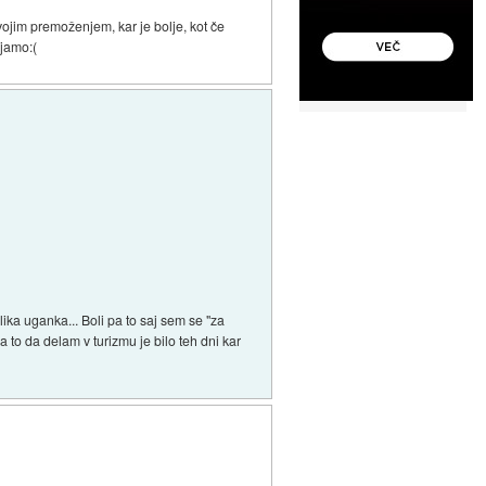
vojim premoženjem, kar je bolje, kot če
ljamo:(
ika uganka... Boli pa to saj sem se "za
to da delam v turizmu je bilo teh dni kar