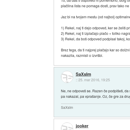
To, da daš ti odpoved ni pomembno, dolg ost
plačilna lista ne pomaga dosti, prav tako ne 
Jaz bi na tvojem mestu (od najbolj optimal
1) Rekel, naj ti dajo odpoved, ker se želiš p
2) Rekel, naj ti izplačajo plačo + toliko nag
3) Rekel, da boš odpoved podpisal takoj, ko
Brez tega, da ti najprej plačajo kar so dol
nakazila, razmisli o izvršbi.
SaXsIm
::
25. mar 2016, 19:25
Ne, ne odpoveš se. Razen če podpišeš, da s
pa nakazal, pa vprašanje. Oz, če gre za dru
SaXsIm
jooker