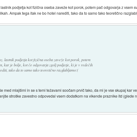
. lastnik podjetja kot fizična oseba zaveže kot porok, potem pač odgovarja z vsem s
vilkah. Ampak tega itak ne bo hotel narediti, tako da to samo tako teoretično razglab
z. lastnik podjetja kot fizična oseba zaveže kot porok, potem
kar je bolje, kot če odgovarja zgolj podjetje, ki je v redečih
editi, tako da to samo tako teoretično razglabljamo:(
e med mlajšimi in se s temi težavami soočam prvič tako, da mi je vse skupaj kar vel
 manjše stroške zavestno odpovedal vsem dodatkom na vikende praznike itd (glede na 