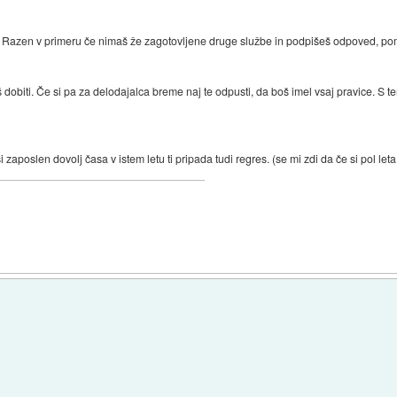
azen v primeru če nimaš že zagotovljene druge službe in podpišeš odpoved, pomen
raš dobiti. Če si pa za delodajalca breme naj te odpusti, da boš imel vsaj pravice. 
aposlen dovolj časa v istem letu ti pripada tudi regres. (se mi zdi da če si pol leta 
)