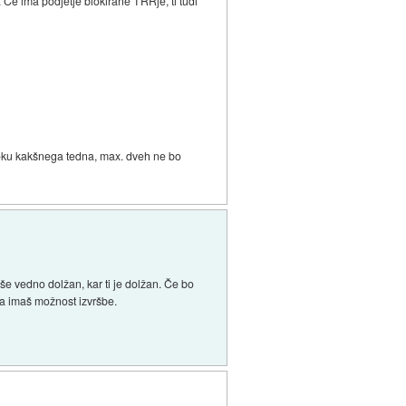
 Če ima podjetje blokirane TRRje, ti tudi
 roku kakšnega tedna, max. dveh ne bo
e vedno dolžan, kar ti je dolžan. Če bo
pa imaš možnost izvršbe.