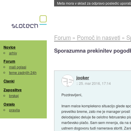
ByteDance trenira največji model umetne intel
Forum
»
Pomoč in nasveti
»
S
Novice
Sporazumna prekinitev pogodb
arhiv
Forum
mali oglasi
teme zadnjih 24h
jooker
Članki
::
25. mar 2016, 17:14
Zaposlitve
Pozdravljeni,
brskaj
Ostalo
Imam malce kompleksno situacijo glede spo
pravila
preveliko breme, zato me je manager prosil 
delodajalec deluje še celotno februarsko pla
marčevsko plačo. Sam sem mnenja, da na spor
ustnem dogovoru tudi namerava storiti. Zan