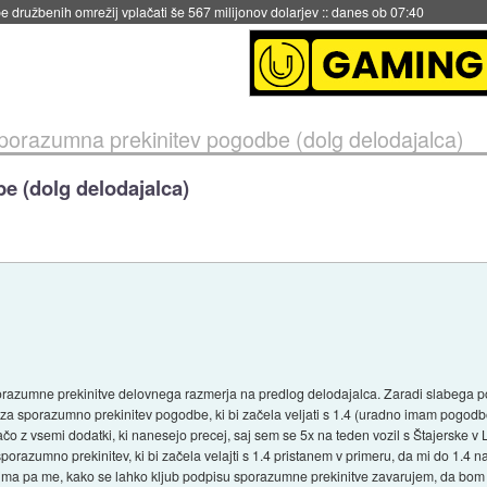
igence doslej
::
včeraj ob 21:37
porazumna prekinitev pogodbe (dolg delodajalca)
e (dolg delodajalca)
razumne prekinitve delovnega razmerja na predlog delodajalca. Zaradi slabega po
za sporazumno prekinitev pogodbe, ki bi začela veljati s 1.4 (uradno imam pogodbo
čo z vsemi dodatki, ki nanesejo precej, saj sem se 5x na teden vozil s Štajerske v L
azumno prekinitev, ki bi začela velajti s 1.4 pristanem v primeru, da mi do 1.4 n
ima pa me, kako se lahko kljub podpisu sporazumne prekinitve zavarujem, da bom 