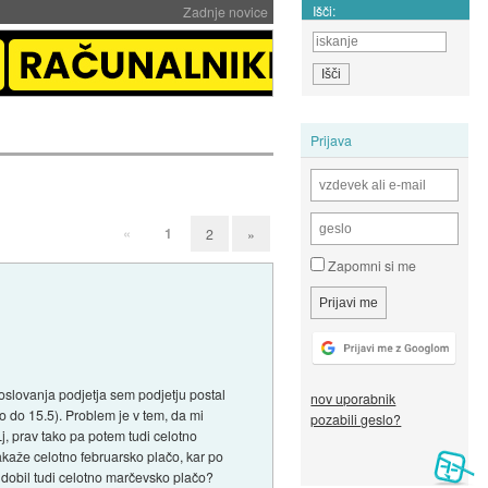
Išči:
Zadnje novice
Prijava
«
1
2
»
Zapomni si me
slovanja podjetja sem podjetju postal
nov uporabnik
 do 15.5). Problem je v tem, da mi
pozabili geslo?
j, prav tako pa potem tudi celotno
akaže celotno februarsko plačo, kar po
dobil tudi celotno marčevsko plačo?