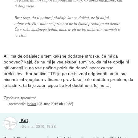
ti dolgujejo.
Brez tega, da ti najprej plačajo kar so dolžni, ne bi dajal
odpovedi. Pa v nobnem primeru ne bi čakal predolgo na denar.
Če v roku kakšnega tedna, max. dveh ne bo nakazila, razmisli o
izvršbi.
Ali ima delodajalec s tem kakšne dodatne stroške, če mi da
odpoved? kajti, če ne mi je vse skupaj sumljivo, da mi te opcije ni
niti omenil in na vse načine poizkuša doseči sporazumno
prekinitev.. Kar se tiče TTR-ja pa ne bi znal odgovoriti na to, saj
nisem imel vpogleda v finance prav tako je še dodaten problem, da
je lastnik, ta ki je zaprl pipco še kot dodatno iz tujine...:(
Zgodovina sprememb…
spremenilo:
jooker
(
25. mar 2016 ob 19:32
)
iKst
::
25. mar 2016, 19:38