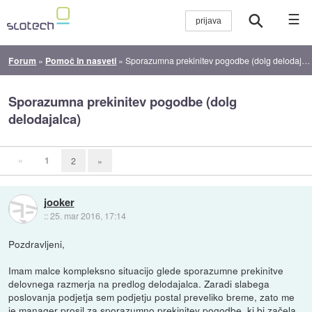
☰
Forum
»
Pomoč in nasveti
»
Sporazumna prekinitev pogodbe (dolg delodajalca)
Sporazumna prekinitev pogodbe (dolg
delodajalca)
«
1
2
»
jooker
::
25. mar 2016, 17:14
Pozdravljeni,
Imam malce kompleksno situacijo glede sporazumne prekinitve
delovnega razmerja na predlog delodajalca. Zaradi slabega
poslovanja podjetja sem podjetju postal preveliko breme, zato me
je manager prosil za sporazumno prekinitev pogodbe, ki bi začela