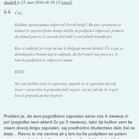
shadeX
je
25. mar 2016 ob 19:12
izjavil
:
Čak..
Kakšna sporazumna odpoved človek božji? Razen v primeru če
nimaš že zagotovljene druge službe in podpišeš odpoved, pomeni
da nimaš pravic iz zavoda kot tudi iz socialnih transferjev.
Kar si oddelal je tvoje in kar ti dolguje moraš dobiti. Če si pa za
delodajalca breme naj te odpusti, da boš imel vsaj pravice. S
tem ko podpišeš se odpoveš vsemu.
EDIT:
Ne vem koliko časa si zaposlen, ampak če si zaposlen dovolj
časa v istem letu ti pripada tudi regres. (se mi zdi da če si pol
leta ti pripada polni regres).
Problem je, da sem pogodbeno zaposlen samo cca 4 mesece in
pol (pogodbo sem sklenil 2x po 3 mesece), tako da kolikor vem še
nisem dovolj dolgo zaposlen, saj predhodno študentsko delo žal ne
šteje... Ravno to me zanima ali s tem ko/če podpišem se potem