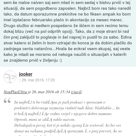
sem še malce naiven saj sem mlad in sem sedaj v bistvu prvič v tej
situaciji, da sem pogodbeno zaposlen. Najbrž bom res tako naredil
tako, da datum sporazumne prekinitve ne bo fiksen ampak ko bom
imel izplačano februarsko plačo in akontacijo za mesec marec.
Drugo službo si medtem pospešeno že iščem in sem recimo temu
dokaj blizu (več na pol odprtih opcij). Tako, da z moje strani bi rad
čim prej zaključil to poglavje in šel naprej in pustil to za sabo. Edina
stvar katero si želim in bom vztrajal do konca je da dobim plačilo do
zadnjega centa natančno...Hvala še enkrat vsem skupaj, saj veste
kako je mladi se moramo od nekoga naučiti o situacijah v katerih
se znajdemo prvič v življenju :)
jooker
::
26. mar 2016, 17:20
NonPlusUltra
je
26. mar 2016 ob 15:34
izjavil
:
In najbrĹž ti bo (takĹĄna je paÄ praksa) v sporazum o
prekinitvi delovnega razmerja vtaknil tudi Älen: blablabla ... In
ti boĹĄ najbrĹž ĹĄe vedno verjel v njegove dobre namene.
Oprosti, meni se zdiĹĄ rahlo naiven.
Delodajalcu povej, kot ti je nekdo zgoraj Ĺže svetoval: ko bo ves
denar na raÄunu, podpiĹĄeĹĄ sporazum. Ĺ e prej preveri, Äe so