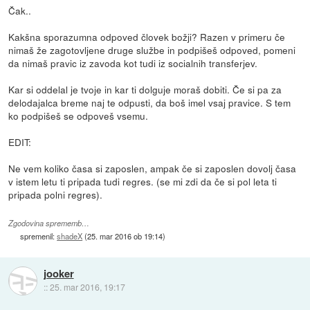
Čak..
Kakšna sporazumna odpoved človek božji? Razen v primeru če
nimaš že zagotovljene druge službe in podpišeš odpoved, pomeni
da nimaš pravic iz zavoda kot tudi iz socialnih transferjev.
Kar si oddelal je tvoje in kar ti dolguje moraš dobiti. Če si pa za
delodajalca breme naj te odpusti, da boš imel vsaj pravice. S tem
ko podpišeš se odpoveš vsemu.
EDIT:
Ne vem koliko časa si zaposlen, ampak če si zaposlen dovolj časa
v istem letu ti pripada tudi regres. (se mi zdi da če si pol leta ti
pripada polni regres).
Zgodovina sprememb…
spremenil:
shadeX
(
25. mar 2016 ob 19:14
)
jooker
::
25. mar 2016, 19:17