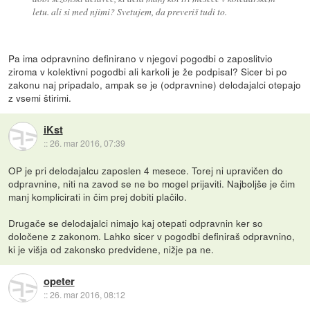
letu. ali si med njimi? Svetujem, da preveriš tudi to.
Pa ima odpravnino definirano v njegovi pogodbi o zaposlitvio
ziroma v kolektivni pogodbi ali karkoli je že podpisal? Sicer bi po
zakonu naj pripadalo, ampak se je (odpravnine) delodajalci otepajo
z vsemi štirimi.
iKst
::
26. mar 2016, 07:39
OP je pri delodajalcu zaposlen 4 mesece. Torej ni upravičen do
odpravnine, niti na zavod se ne bo mogel prijaviti. Najboljše je čim
manj komplicirati in čim prej dobiti plačilo.
Drugače se delodajalci nimajo kaj otepati odpravnin ker so
določene z zakonom. Lahko sicer v pogodbi definiraš odpravnino,
ki je višja od zakonsko predvidene, nižje pa ne.
opeter
::
26. mar 2016, 08:12