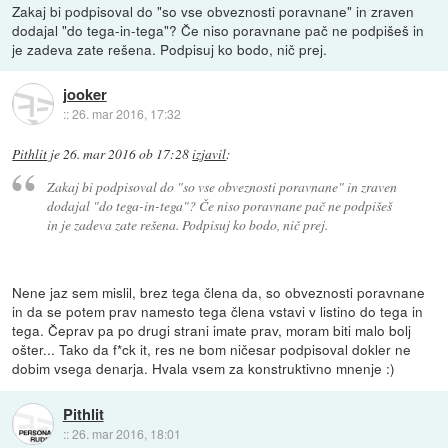
Zakaj bi podpisoval do "so vse obveznosti poravnane" in zraven
dodajal "do tega-in-tega"? Če niso poravnane pač ne podpišeš in
je zadeva zate rešena. Podpisuj ko bodo, nič prej.
jooker
::
26. mar 2016, 17:32
Pithlit
je
26. mar 2016 ob 17:28
izjavil
:
Zakaj bi podpisoval do "so vse obveznosti poravnane" in zraven
dodajal "do tega-in-tega"? Če niso poravnane pač ne podpišeš
in je zadeva zate rešena. Podpisuj ko bodo, nič prej.
Nene jaz sem mislil, brez tega člena da, so obveznosti poravnane
in da se potem prav namesto tega člena vstavi v listino do tega in
tega. Čeprav pa po drugi strani imate prav, moram biti malo bolj
ošter... Tako da f*ck it, res ne bom ničesar podpisoval dokler ne
dobim vsega denarja. Hvala vsem za konstruktivno mnenje :)
Pithlit
::
26. mar 2016, 18:01