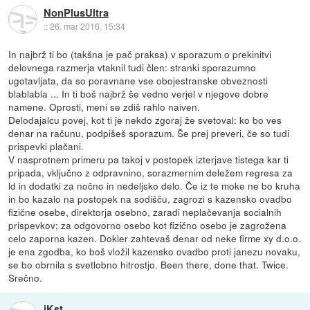
NonPlusUltra
::
26. mar 2016, 15:34
In najbrž ti bo (takšna je pač praksa) v sporazum o prekinitvi
delovnega razmerja vtaknil tudi člen: stranki sporazumno
ugotavljata, da so poravnane vse obojestranske obveznosti
blablabla ... In ti boš najbrž še vedno verjel v njegove dobre
namene. Oprosti, meni se zdiš rahlo naiven.
Delodajalcu povej, kot ti je nekdo zgoraj že svetoval: ko bo ves
denar na računu, podpišeš sporazum. Še prej preveri, če so tudi
prispevki plačani.
V nasprotnem primeru pa takoj v postopek izterjave tistega kar ti
pripada, vključno z odpravnino, sorazmernim deležem regresa za
ld in dodatki za nočno in nedeljsko delo. Če iz te moke ne bo kruha
in bo kazalo na postopek na sodišču, zagrozi s kazensko ovadbo
fizične osebe, direktorja osebno, zaradi neplačevanja socialnih
prispevkov; za odgovorno osebo kot fizično osebo je zagrožena
celo zaporna kazen. Dokler zahtevaš denar od neke firme xy d.o.o.
je ena zgodba, ko boš vložil kazensko ovadbo proti janezu novaku,
se bo obrnila s svetlobno hitrostjo. Been there, done that. Twice.
Srečno.
iKst