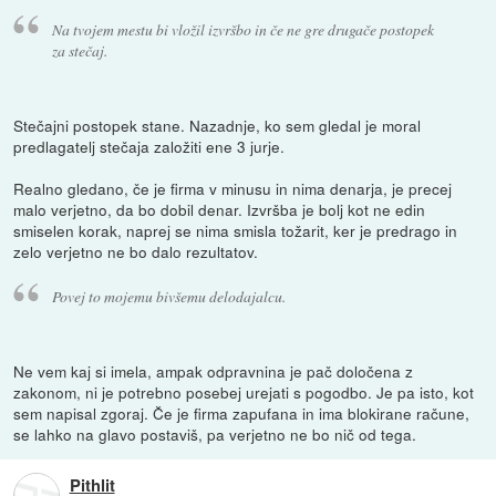
Na tvojem mestu bi vložil izvršbo in če ne gre drugače postopek
za stečaj.
Stečajni postopek stane. Nazadnje, ko sem gledal je moral
predlagatelj stečaja založiti ene 3 jurje.
Realno gledano, če je firma v minusu in nima denarja, je precej
malo verjetno, da bo dobil denar. Izvršba je bolj kot ne edin
smiselen korak, naprej se nima smisla tožarit, ker je predrago in
zelo verjetno ne bo dalo rezultatov.
Povej to mojemu bivšemu delodajalcu.
Ne vem kaj si imela, ampak odpravnina je pač določena z
zakonom, ni je potrebno posebej urejati s pogodbo. Je pa isto, kot
sem napisal zgoraj. Če je firma zapufana in ima blokirane račune,
se lahko na glavo postaviš, pa verjetno ne bo nič od tega.
Pithlit