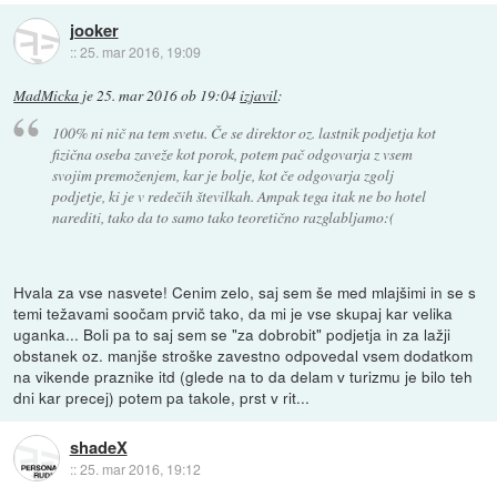
jooker
::
25. mar 2016, 19:09
MadMicka
je
25. mar 2016 ob 19:04
izjavil
:
100% ni nič na tem svetu. Če se direktor oz. lastnik podjetja kot
fizična oseba zaveže kot porok, potem pač odgovarja z vsem
svojim premoženjem, kar je bolje, kot če odgovarja zgolj
podjetje, ki je v redečih številkah. Ampak tega itak ne bo hotel
narediti, tako da to samo tako teoretično razglabljamo:(
Hvala za vse nasvete! Cenim zelo, saj sem še med mlajšimi in se s
temi težavami soočam prvič tako, da mi je vse skupaj kar velika
uganka... Boli pa to saj sem se "za dobrobit" podjetja in za lažji
obstanek oz. manjše stroške zavestno odpovedal vsem dodatkom
na vikende praznike itd (glede na to da delam v turizmu je bilo teh
dni kar precej) potem pa takole, prst v rit...
shadeX
::
25. mar 2016, 19:12