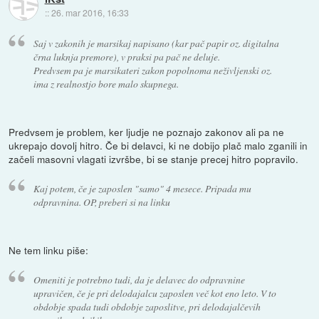
::
26. mar 2016, 16:33
Saj v zakonih je marsikaj napisano (kar pač papir oz. digitalna
črna luknja premore), v praksi pa pač ne deluje.
Predvsem pa je marsikateri zakon popolnoma neživljenski oz.
ima z realnostjo bore malo skupnega.
Predvsem je problem, ker ljudje ne poznajo zakonov ali pa ne
ukrepajo dovolj hitro. Če bi delavci, ki ne dobijo plač malo zganili in
začeli masovni vlagati izvršbe, bi se stanje precej hitro popravilo.
Kaj potem, če je zaposlen "samo" 4 mesece. Pripada mu
odpravnina. OP, preberi si na linku
Ne tem linku piše:
Omeniti je potrebno tudi, da je delavec do odpravnine
upravičen, če je pri delodajalcu zaposlen več kot eno leto. V to
obdobje spada tudi obdobje zaposlitve, pri delodajalčevih