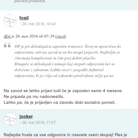
pravnih prednikih.
fosil
::
26. mar 2016, 16:42
iKst
je
26. mar 2016 ob 07:39
izjavil
:
OP je pri delodajalcu zaposlen 4 mesece. Torej ni upravičen do
odpravnine, niti na zavod se ne bo mogel prijaviti. Najboljše je
čim manj komplicirati in čim prej dobiti plačilo.
Drugače se delodajalci nimajo kaj otepati odpravnin ker so
določene z zakonom. Lahko sicer v pogodbi definiraš
odpravnino, ki je višja od zakonsko predvidene, nižje pa ne.
Na zavod se lahko prijavi tudi če je zaposlen samo 4 mesece.
Ne pripada pa mu nadomestilo.
Lahko pa, če je prijavljen na zavodu dobi socialno pomoč.
jooker
::
26. mar 2016, 17:07
Najlepša hvala za vse odgovore in nasvete vsem skupaj! Res je