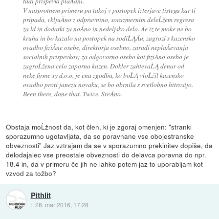
tudi prispevki plaÄani.
V nasprotnem primeru pa takoj v postopek izterjave tistega kar ti
pripada, vkljuÄno z odpravnino, sorazmernim deleĹžem regresa
za ld in dodatki za noÄno in nedeljsko delo. Äe iz te moke ne bo
kruha in bo kazalo na postopek na sodiĹĄÄu, zagrozi s kazensko
ovadbo fiziÄne osebe, direktorja osebno, zaradi neplaÄevanja
socialnih prispevkov; za odgovorno osebo kot fiziÄno osebo je
zagroĹžena celo zaporna kazen. Dokler zahtevaĹĄ denar od
neke firme xy d.o.o. je ena zgodba, ko boĹĄ vloĹžil kazensko
ovadbo proti janezu novaku, se bo obrnila s svetlobno hitrostjo.
Been there, done that. Twice. SreÄno.
Obstaja moĹžnost da, kot člen, ki je zgoraj omenjen: "stranki
sporazumno ugotavljata, da so poravnane vse obojestranske
obveznosti" Jaz vztrajam da se v sporazumno prekinitev dopiše, da
delodajalec vse preostale obveznosti do delavca poravna do npr.
18.4 in, da v primeru če jih ne lahko potem jaz to uporabljam kot
vzvod za tožbo?
Pithlit
::
26. mar 2016, 17:28