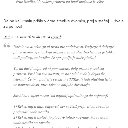
v črne številke. V vsakem primeru pa imaš možnost izvršbe.
Da bo kaj kmalu prišlo v črne številke dvomim, prej v stečaj... Hvala
za pomoč!
iKst
je
25. mar 2016 ob 19:24
izjavil
:
Načeloma direktorju ni treba nič podpisovat. Podjetje ti dolguje
plače in prevoz v vsakem primeru. Imaš plačilno listo, ki je lahko
tudi podlaga za izvršbo, če npr. podjetje noče plačati.
To, da daš ti odpoved ni pomembno, dolg ostane v vsakem
primeru. Problem zna nastati, če boš želel ta dolg dejansko
izterjati. Če ima podjetje blokirane TRRje, ti tudi plačilna lista
ne pomaga dosti, prav tako ne obljube direktorja.
Jaz bi na tvojem mestu (od najbolj optimalnega do najmanj)
1) Rekel, naj ti dajo odpoved, ker se želiš prijaviti na zavod in
prejemati nadomestilo.
2) Rekel, naj ti izplačajo plačo + toliko nagrade, kot bi dobil
nadomestila na zavodu.
3) Rekel, da boš odpoved podpisal takoj, ko dobiš nakazano, kar