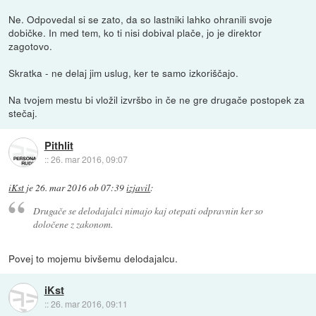
Ne. Odpovedal si se zato, da so lastniki lahko ohranili svoje
dobičke. In med tem, ko ti nisi dobival plače, jo je direktor
zagotovo.
Skratka - ne delaj jim uslug, ker te samo izkoriščajo.
Na tvojem mestu bi vložil izvršbo in če ne gre drugače postopek za
stečaj.
Pithlit
::
26. mar 2016, 09:07
iKst
je
26. mar 2016 ob 07:39
izjavil
:
Drugače se delodajalci nimajo kaj otepati odpravnin ker so
določene z zakonom.
Povej to mojemu bivšemu delodajalcu.
iKst
::
26. mar 2016, 09:11