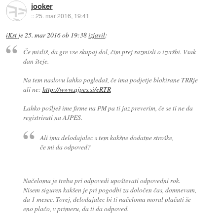
jooker
::
25. mar 2016, 19:41
iKst
je
25. mar 2016 ob 19:38
izjavil
:
Če misliš, da gre vse skupaj dol, čim prej razmisli o izvršbi. Vsak
dan šteje.
Na tem naslovu lahko pogledaš, če ima podjetje blokirane TRRje
ali ne:
http://www.ajpes.si/eRTR
Lahko pošlješ ime firme na PM pa ti jaz preverim, če se ti ne da
registrirati na AJPES.
Ali ima delodajalec s tem kakšne dodatne stroške,
če mi da odpoved?
Načeloma je treba pri odpovedi upoštevati odpovedni rok.
Nisem siguren kakšen je pri pogodbi za določen čas, domnevam,
da 1 mesec. Torej, delodajalec bi ti načeloma moral plačati še
eno plačo, v primeru, da ti da odpoved.