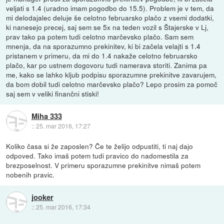
veljati s 1.4 (uradno imam pogodbo do 15.5). Problem je v tem, da
mi delodajalec deluje še celotno februarsko plačo z vsemi dodatki,
ki nanesejo precej, saj sem se 5x na teden vozil s Štajerske v Lj,
prav tako pa potem tudi celotno marčevsko plačo. Sam sem
mnenja, da na sporazumno prekinitev, ki bi začela velajti s 1.4
pristanem v primeru, da mi do 1.4 nakaže celotno februarsko
plačo, kar po ustnem dogovoru tudi namerava storiti. Zanima pa
me, kako se lahko kljub podpisu sporazumne prekinitve zavarujem,
da bom dobil tudi celotno marčevsko plačo? Lepo prosim za pomoč
saj sem v veliki finančni stiski!
Miha 333
::
25. mar 2016, 17:27
Koliko časa si že zaposlen? Če te želijo odpustiti, ti naj dajo
odpoved. Tako imaš potem tudi pravico do nadomestila za
brezposelnost. V primeru sporazumne prekinitve nimaš potem
nobenih pravic.
jooker
::
25. mar 2016, 17:34