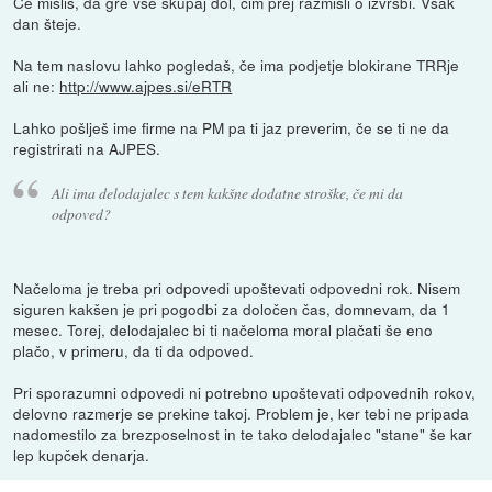
Če misliš, da gre vse skupaj dol, čim prej razmisli o izvršbi. Vsak
dan šteje.
Na tem naslovu lahko pogledaš, če ima podjetje blokirane TRRje
ali ne:
http://www.ajpes.si/eRTR
Lahko pošlješ ime firme na PM pa ti jaz preverim, če se ti ne da
registrirati na AJPES.
Ali ima delodajalec s tem kakšne dodatne stroške, če mi da
odpoved?
Načeloma je treba pri odpovedi upoštevati odpovedni rok. Nisem
siguren kakšen je pri pogodbi za določen čas, domnevam, da 1
mesec. Torej, delodajalec bi ti načeloma moral plačati še eno
plačo, v primeru, da ti da odpoved.
Pri sporazumni odpovedi ni potrebno upoštevati odpovednih rokov,
delovno razmerje se prekine takoj. Problem je, ker tebi ne pripada
nadomestilo za brezposelnost in te tako delodajalec "stane" še kar
lep kupček denarja.