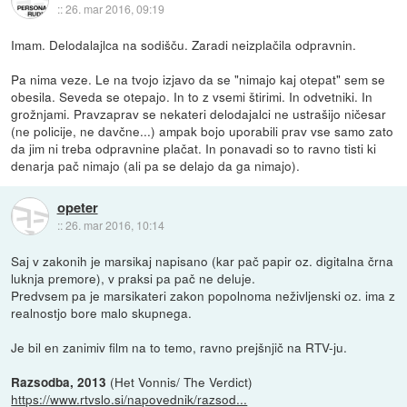
::
26. mar 2016, 09:19
Imam. Delodalajlca na sodišču. Zaradi neizplačila odpravnin.
Pa nima veze. Le na tvojo izjavo da se "nimajo kaj otepat" sem se
obesila. Seveda se otepajo. In to z vsemi štirimi. In odvetniki. In
grožnjami. Pravzaprav se nekateri delodajalci ne ustrašijo ničesar
(ne policije, ne davčne...) ampak bojo uporabili prav vse samo zato
da jim ni treba odpravnine plačat. In ponavadi so to ravno tisti ki
denarja pač nimajo (ali pa se delajo da ga nimajo).
opeter
::
26. mar 2016, 10:14
Saj v zakonih je marsikaj napisano (kar pač papir oz. digitalna črna
luknja premore), v praksi pa pač ne deluje.
Predvsem pa je marsikateri zakon popolnoma neživljenski oz. ima z
realnostjo bore malo skupnega.
Je bil en zanimiv film na to temo, ravno prejšnjič na RTV-ju.
(Het Vonnis/ The Verdict)
Razsodba, 2013
https://www.rtvslo.si/napovednik/razsod...