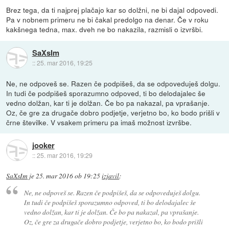
Brez tega, da ti najprej plačajo kar so dolžni, ne bi dajal odpovedi.
Pa v nobnem primeru ne bi čakal predolgo na denar. Če v roku
kakšnega tedna, max. dveh ne bo nakazila, razmisli o izvršbi.
SaXsIm
::
25. mar 2016, 19:25
Ne, ne odpoveš se. Razen če podpišeš, da se odpoveduješ dolgu.
In tudi če podpišeš sporazumno odpoved, ti bo delodajalec še
vedno dolžan, kar ti je dolžan. Če bo pa nakazal, pa vprašanje.
Oz, če gre za drugače dobro podjetje, verjetno bo, ko bodo prišli v
črne številke. V vsakem primeru pa imaš možnost izvršbe.
jooker
::
25. mar 2016, 19:29
SaXsIm
je
25. mar 2016 ob 19:25
izjavil
:
Ne, ne odpoveš se. Razen če podpišeš, da se odpoveduješ dolgu.
In tudi če podpišeš sporazumno odpoved, ti bo delodajalec še
vedno dolžan, kar ti je dolžan. Če bo pa nakazal, pa vprašanje.
Oz, če gre za drugače dobro podjetje, verjetno bo, ko bodo prišli