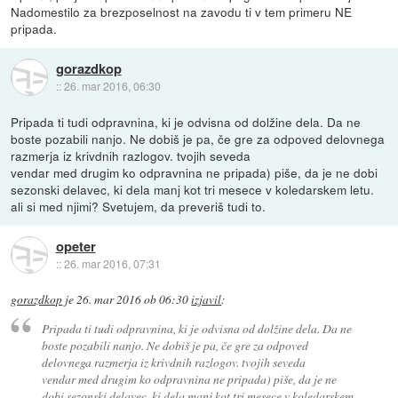
Nadomestilo za brezposelnost na zavodu ti v tem primeru NE
pripada.
gorazdkop
::
26. mar 2016, 06:30
Pripada ti tudi odpravnina, ki je odvisna od dolžine dela. Da ne
boste pozabili nanjo. Ne dobiš je pa, če gre za odpoved delovnega
razmerja iz krivdnih razlogov. tvojih seveda
vendar med drugim ko odpravnina ne pripada) piše, da je ne dobi
sezonski delavec, ki dela manj kot tri mesece v koledarskem letu.
ali si med njimi? Svetujem, da preveriš tudi to.
opeter
::
26. mar 2016, 07:31
gorazdkop
je
26. mar 2016 ob 06:30
izjavil
:
Pripada ti tudi odpravnina, ki je odvisna od dolžine dela. Da ne
boste pozabili nanjo. Ne dobiš je pa, če gre za odpoved
delovnega razmerja iz krivdnih razlogov. tvojih seveda
vendar med drugim ko odpravnina ne pripada) piše, da je ne
dobi sezonski delavec, ki dela manj kot tri mesece v koledarskem