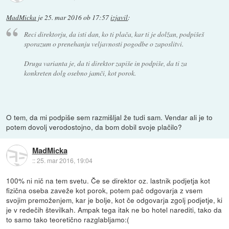
MadMicka
je
25. mar 2016 ob 17:57
izjavil
:
Reci direktorju, da isti dan, ko ti plača, kar ti je dolžan, podpišeš
sporazum o prenehanju veljavnosti pogodbe o zaposlitvi.
Druga varianta je, da ti direktor zapiše in podpiše, da ti za
konkreten dolg osebno jamči, kot porok.
O tem, da mi podpiše sem razmišljal že tudi sam. Vendar ali je to
potem dovolj verodostojno, da bom dobil svoje plačilo?
MadMicka
::
25. mar 2016, 19:04
100% ni nič na tem svetu. Če se direktor oz. lastnik podjetja kot
fizična oseba zaveže kot porok, potem pač odgovarja z vsem
svojim premoženjem, kar je bolje, kot če odgovarja zgolj podjetje, ki
je v redečih številkah. Ampak tega itak ne bo hotel narediti, tako da
to samo tako teoretično razglabljamo:(