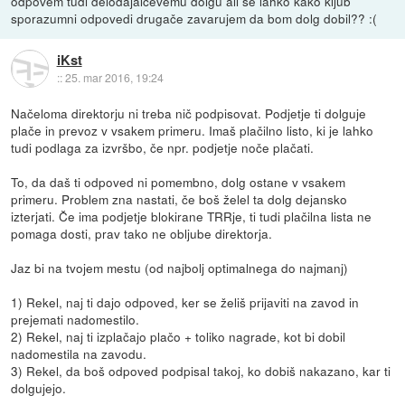
odpovem tudi delodajalčevemu dolgu ali se lahko kako kljub
sporazumni odpovedi drugače zavarujem da bom dolg dobil?? :(
iKst
::
25. mar 2016, 19:24
Načeloma direktorju ni treba nič podpisovat. Podjetje ti dolguje
plače in prevoz v vsakem primeru. Imaš plačilno listo, ki je lahko
tudi podlaga za izvršbo, če npr. podjetje noče plačati.
To, da daš ti odpoved ni pomembno, dolg ostane v vsakem
primeru. Problem zna nastati, če boš želel ta dolg dejansko
izterjati. Če ima podjetje blokirane TRRje, ti tudi plačilna lista ne
pomaga dosti, prav tako ne obljube direktorja.
Jaz bi na tvojem mestu (od najbolj optimalnega do najmanj)
1) Rekel, naj ti dajo odpoved, ker se želiš prijaviti na zavod in
prejemati nadomestilo.
2) Rekel, naj ti izplačajo plačo + toliko nagrade, kot bi dobil
nadomestila na zavodu.
3) Rekel, da boš odpoved podpisal takoj, ko dobiš nakazano, kar ti
dolgujejo.