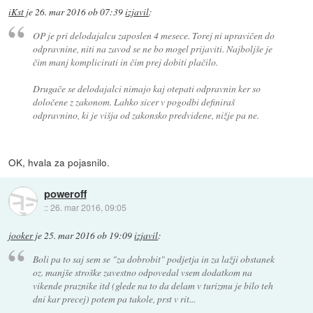
iKst
je
26. mar 2016 ob 07:39
izjavil
:
OP je pri delodajalcu zaposlen 4 mesece. Torej ni upravičen do
odpravnine, niti na zavod se ne bo mogel prijaviti. Najboljše je
čim manj komplicirati in čim prej dobiti plačilo.
Drugače se delodajalci nimajo kaj otepati odpravnin ker so
določene z zakonom. Lahko sicer v pogodbi definiraš
odpravnino, ki je višja od zakonsko predvidene, nižje pa ne.
OK, hvala za pojasnilo.
poweroff
::
26. mar 2016, 09:05
jooker
je
25. mar 2016 ob 19:09
izjavil
:
Boli pa to saj sem se "za dobrobit" podjetja in za lažji obstanek
oz. manjše stroške zavestno odpovedal vsem dodatkom na
vikende praznike itd (glede na to da delam v turizmu je bilo teh
dni kar precej) potem pa takole, prst v rit...