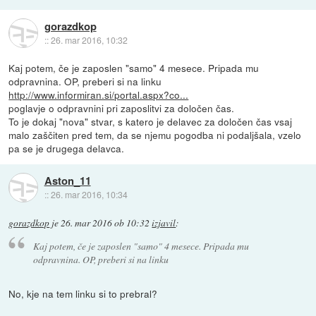
gorazdkop
::
26. mar 2016, 10:32
Kaj potem, če je zaposlen "samo" 4 mesece. Pripada mu
odpravnina. OP, preberi si na linku
http://www.informiran.si/portal.aspx?co...
poglavje o odpravnini pri zaposlitvi za določen čas.
To je dokaj "nova" stvar, s katero je delavec za določen čas vsaj
malo zaščiten pred tem, da se njemu pogodba ni podaljšala, vzelo
pa se je drugega delavca.
Aston_11
::
26. mar 2016, 10:34
gorazdkop
je
26. mar 2016 ob 10:32
izjavil
:
Kaj potem, če je zaposlen "samo" 4 mesece. Pripada mu
odpravnina. OP, preberi si na linku
No, kje na tem linku si to prebral?