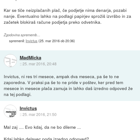
Kar se tiče neizplačanih plač, če podjetje nima denarja, pozabi
nanje. Eventualno lahko na podlagi papirjev sprožiš izvršbo in za
začetek blokiraš račune podjetja preko odvetnika.
Zgodovina sprememb…
spremenil:
Invictus
(
25. mar 2016 ob 20:36
)
MadMicka
::
25. mar 2016, 20:48
Invictus, ni res tri mesece, ampak dva meseca, pa še to ne
zaporedna. V praksi pa še to ne pride v poštev, ker pred tem
mesece in mesece plača zamuja in lahko daš izredno odpoved že
na tej podlagi.
Invictus
::
25. mar 2016, 21:50
Mal zaj .... Evo kdaj, da ne bo dileme ...
Kdaj lahko delavec poda izredno odpoved?