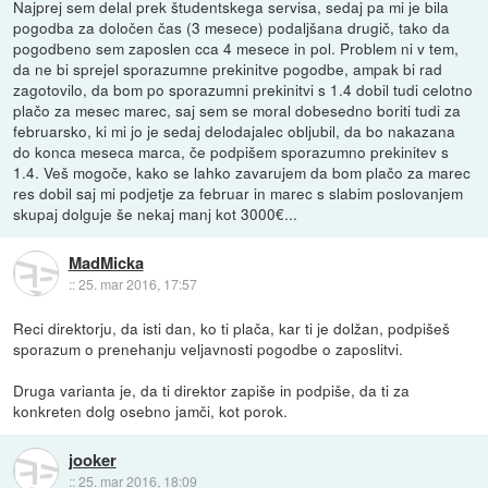
Najprej sem delal prek študentskega servisa, sedaj pa mi je bila
pogodba za določen čas (3 mesece) podaljšana drugič, tako da
pogodbeno sem zaposlen cca 4 mesece in pol. Problem ni v tem,
da ne bi sprejel sporazumne prekinitve pogodbe, ampak bi rad
zagotovilo, da bom po sporazumni prekinitvi s 1.4 dobil tudi celotno
plačo za mesec marec, saj sem se moral dobesedno boriti tudi za
februarsko, ki mi jo je sedaj delodajalec obljubil, da bo nakazana
do konca meseca marca, če podpišem sporazumno prekinitev s
1.4. Veš mogoče, kako se lahko zavarujem da bom plačo za marec
res dobil saj mi podjetje za februar in marec s slabim poslovanjem
skupaj dolguje še nekaj manj kot 3000€...
MadMicka
::
25. mar 2016, 17:57
Reci direktorju, da isti dan, ko ti plača, kar ti je dolžan, podpišeš
sporazum o prenehanju veljavnosti pogodbe o zaposlitvi.
Druga varianta je, da ti direktor zapiše in podpiše, da ti za
konkreten dolg osebno jamči, kot porok.
jooker
::
25. mar 2016, 18:09