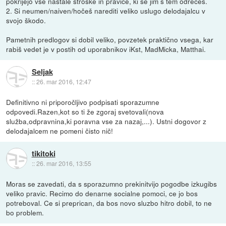
pokrijejo vse nastale stroške in pravice, ki se jim s tem odrečeš.
2. Si neumen/naiven/hočeš narediti veliko uslugo delodajalcu v
svojo škodo.
Pametnih predlogov si dobil veliko, povzetek praktično vsega, kar
rabiš vedet je v postih od uporabnikov iKst, MadMicka, Matthai.
Seljak
::
26. mar 2016, 12:47
Definitivno ni priporočljivo podpisati sporazumne
odpovedi.Razen,kot so ti že zgoraj svetovali(nova
služba,odpravnina,ki poravna vse za nazaj,...). Ustni dogovor z
delodajalcem ne pomeni čisto nič!
tikitoki
::
26. mar 2016, 13:55
Moras se zavedati, da s sporazumno prekinitvijo pogodbe izkugibs
veliko pravic. Recimo do denarne socialne pomoci, ce jo bos
potreboval. Ce si preprican, da bos novo sluzbo hitro dobil, to ne
bo problem.