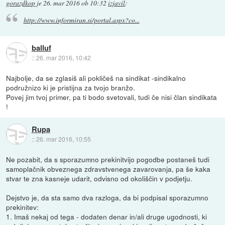
gorazdkop
je
26. mar 2016 ob 10:32
izjavil
:
http://www.informiran.si/portal.aspx?co...
balluf
::
26. mar 2016, 10:42
Najbolje, da se zglasiš ali pokličeš na sindikat -sindikalno
podružnizo ki je pristijna za tvojo branžo.
Povej jim tvoj primer, pa ti bodo svetovali, tudi če nisi član sindikata
!
Rupa
::
26. mar 2016, 10:55
Ne pozabit, da s sporazumno prekinitvijo pogodbe postaneš tudi
samoplačnik obveznega zdravstvenega zavarovanja, pa še kaka
stvar te zna kasneje udarit, odvisno od okoliščin v podjetju.
Dejstvo je, da sta samo dva razloga, da bi podpisal sporazumno
prekinitev:
1. Imaš nekaj od tega - dodaten denar in/ali druge ugodnosti, ki