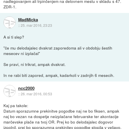
nadlegovanjem ali trpinčenjem na delovnem mestu v skladu s 47.
ZDR-1.
MadMicka
::
25. mar 2016, 23:23
A si ti slep?
"če mu delodajalec dvakrat zaporedoma ali v obdobju šestih
mesecev ni izplačal"
Se pravi, ni trikrat, ampak dvakrat.
In ne rabi biti zapored, ampak, kadarkoli v zadnjih 6 mesecih.
ncc2000
::
26. mar 2016, 00:53
Kaj pa takole:
Datum sporazumne prekinitve pogodbe naj ne bo fiksen, ampak
naj bo vezan na dospetje neizplačane februarske ter akontacije
marčevske plače na tvoj OR. Prej ko bo delodajalec dogovor
izpolnil, prej bo sporazumna prekinitev pogodbe stopila v veljavo.