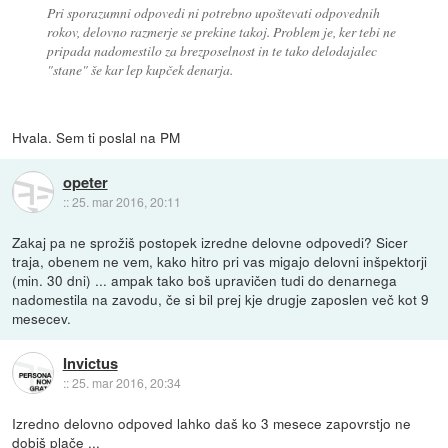
Pri sporazumni odpovedi ni potrebno upoštevati odpovednih
rokov, delovno razmerje se prekine takoj. Problem je, ker tebi ne
pripada nadomestilo za brezposelnost in te tako delodajalec
"stane" še kar lep kupček denarja.
Hvala. Sem ti poslal na PM
opeter
::
25. mar 2016, 20:11
Zakaj pa ne sprožiš postopek izredne delovne odpovedi? Sicer
traja, obenem ne vem, kako hitro pri vas migajo delovni inšpektorji
(min. 30 dni) ... ampak tako boš upravičen tudi do denarnega
nadomestila na zavodu, če si bil prej kje drugje zaposlen več kot 9
mesecev.
Invictus
::
25. mar 2016, 20:34
Izredno delovno odpoved lahko daš ko 3 mesece zapovrstjo ne
dobiš plače ...