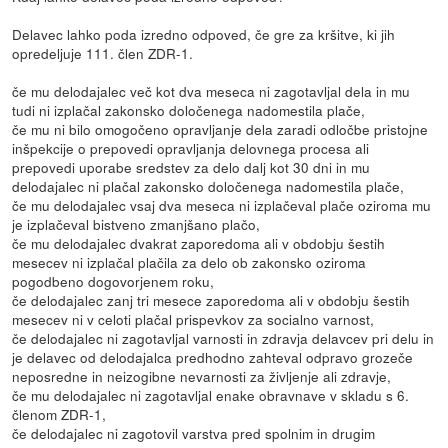
Delavec lahko poda izredno odpoved, če gre za kršitve, ki jih
opredeljuje 111. člen ZDR-1.
če mu delodajalec več kot dva meseca ni zagotavljal dela in mu
tudi ni izplačal zakonsko določenega nadomestila plače,
če mu ni bilo omogočeno opravljanje dela zaradi odločbe pristojne
inšpekcije o prepovedi opravljanja delovnega procesa ali
prepovedi uporabe sredstev za delo dalj kot 30 dni in mu
delodajalec ni plačal zakonsko določenega nadomestila plače,
če mu delodajalec vsaj dva meseca ni izplačeval plače oziroma mu
je izplačeval bistveno zmanjšano plačo,
če mu delodajalec dvakrat zaporedoma ali v obdobju šestih
mesecev ni izplačal plačila za delo ob zakonsko oziroma
pogodbeno dogovorjenem roku,
če delodajalec zanj tri mesece zaporedoma ali v obdobju šestih
mesecev ni v celoti plačal prispevkov za socialno varnost,
če delodajalec ni zagotavljal varnosti in zdravja delavcev pri delu in
je delavec od delodajalca predhodno zahteval odpravo grozeče
neposredne in neizogibne nevarnosti za življenje ali zdravje,
če mu delodajalec ni zagotavljal enake obravnave v skladu s 6.
členom ZDR-1,
če delodajalec ni zagotovil varstva pred spolnim in drugim