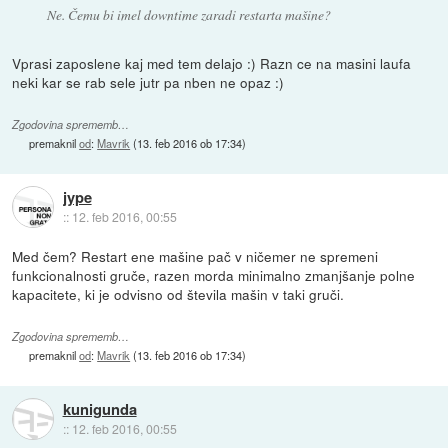
Ne. Čemu bi imel downtime zaradi restarta mašine?
Vprasi zaposlene kaj med tem delajo :) Razn ce na masini laufa
neki kar se rab sele jutr pa nben ne opaz :)
Zgodovina sprememb…
premaknil
od
:
Mavrik
(
13. feb 2016 ob 17:34
)
jype
::
12. feb 2016, 00:55
Med čem? Restart ene mašine pač v ničemer ne spremeni
funkcionalnosti gruče, razen morda minimalno zmanjšanje polne
kapacitete, ki je odvisno od števila mašin v taki gruči.
Zgodovina sprememb…
premaknil
od
:
Mavrik
(
13. feb 2016 ob 17:34
)
kunigunda
::
12. feb 2016, 00:55