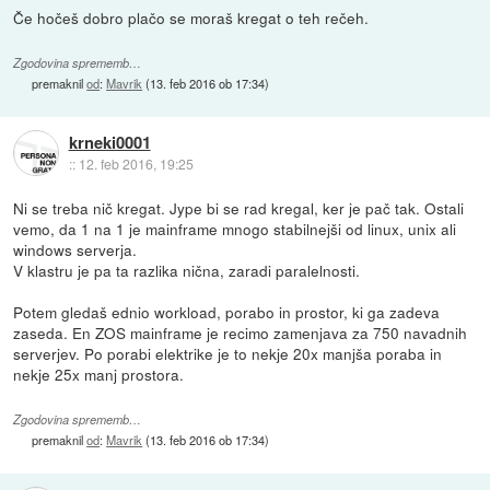
Če hočeš dobro plačo se moraš kregat o teh rečeh.
Zgodovina sprememb…
premaknil
od
:
Mavrik
(
13. feb 2016 ob 17:34
)
krneki0001
::
12. feb 2016, 19:25
Ni se treba nič kregat. Jype bi se rad kregal, ker je pač tak. Ostali
vemo, da 1 na 1 je mainframe mnogo stabilnejši od linux, unix ali
windows serverja.
V klastru je pa ta razlika nična, zaradi paralelnosti.
Potem gledaš ednio workload, porabo in prostor, ki ga zadeva
zaseda. En ZOS mainframe je recimo zamenjava za 750 navadnih
serverjev. Po porabi elektrike je to nekje 20x manjša poraba in
nekje 25x manj prostora.
Zgodovina sprememb…
premaknil
od
:
Mavrik
(
13. feb 2016 ob 17:34
)