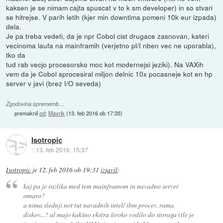
kaksen je se nimam cajta spuscat v to k sm developer) in so stvari
se hitrejse. V parih letih (kjer min downtima pomeni 10k eur izpada)
dela.
Je pa treba vedeti, da je npr Cobol cist drugace zasnovan, kateri
vecinoma laufa na mainframih (verjetno pl/I nben vec ne uporabla),
tko da
tud rab vecjo procesorsko moc kot modernejsi jeziki). Na VAXih
vem da je Cobol sprocesiral miljon delnic 10x pocasneje kot en hp
server v javi (brez I/O seveda)
Zgodovina sprememb…
premaknil
od
:
Mavrik
(
13. feb 2016 ob 17:35
)
Isotropic
::
13. feb 2016, 15:37
Isotropic
je
12. feb 2016 ob 19:31
izjavil
:
kaj pa je razlika med tem mainframom in navadno server
omaro?
a nima slednji not tut navadnih intel/ ibm procev, rama,
diskov...? al majo kakšno ekstra široko vodilo do storaga (tle je