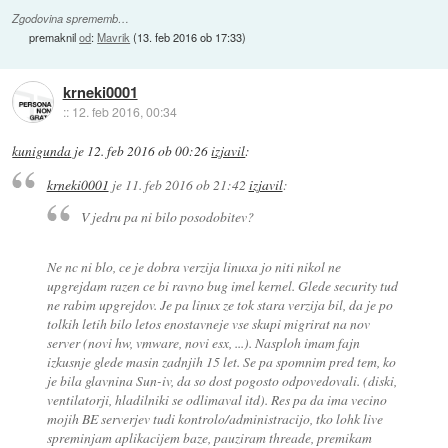
Zgodovina sprememb…
premaknil
od
:
Mavrik
(
13. feb 2016 ob 17:33
)
krneki0001
::
12. feb 2016, 00:34
kunigunda
je
12. feb 2016 ob 00:26
izjavil
:
krneki0001
je
11. feb 2016 ob 21:42
izjavil
:
V jedru pa ni bilo posodobitev?
Ne nc ni blo, ce je dobra verzija linuxa jo niti nikol ne
upgrejdam razen ce bi ravno bug imel kernel. Glede security tud
ne rabim upgrejdov. Je pa linux ze tok stara verzija bil, da je po
tolkih letih bilo letos enostavneje vse skupi migrirat na nov
server (novi hw, vmware, novi esx, ...). Nasploh imam fajn
izkusnje glede masin zadnjih 15 let. Se pa spomnim pred tem, ko
je bila glavnina Sun-iv, da so dost pogosto odpovedovali. (diski,
ventilatorji, hladilniki se odlimaval itd). Res pa da ima vecino
mojih BE serverjev tudi kontrolo/administracijo, tko lohk live
spreminjam aplikacijem baze, pauziram threade, premikam