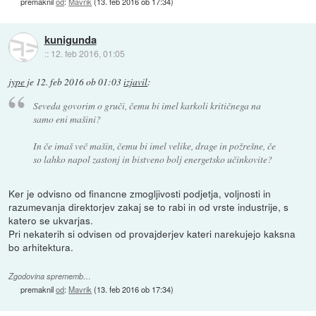
premaknil
od
:
Mavrik
(
13. feb 2016 ob 17:34
)
kunigunda
::
12. feb 2016, 01:05
jype
je
12. feb 2016 ob 01:03
izjavil
:
Seveda govorim o gruči, čemu bi imel karkoli kritičnega na
samo eni mašini?
In če imaš več mašin, čemu bi imel velike, drage in požrešne, če
so lahko napol zastonj in bistveno bolj energetsko učinkovite?
Ker je odvisno od financne zmogljivosti podjetja, voljnosti in
razumevanja direktorjev zakaj se to rabi in od vrste industrije, s
katero se ukvarjas.
Pri nekaterih si odvisen od provajderjev kateri narekujejo kaksna
bo arhitektura.
Zgodovina sprememb…
premaknil
od
:
Mavrik
(
13. feb 2016 ob 17:34
)