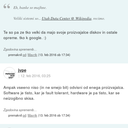
Eh, banke so majhne.
Veliki sistemi so...
Utah Data Center @ Wikipedia
, recimo.
Te so pa ze tko velki da majo svoje proizvajalce diskov in ostale
opreme. tko k google. :)
Zgodovina sprememb…
premaknil
od
:
Mavrik
(
13. feb 2016 ob 17:34
)
jype
::
12. feb 2016, 03:25
Ampak vseeno niso (in ne smejo bit) odvisni od enega proizvajalca.
Software je tisto, kar je fault tolerant, hardware je pa tisto, kar se
neizogibno skisa.
Zgodovina sprememb…
premaknil
od
:
Mavrik
(
13. feb 2016 ob 17:34
)