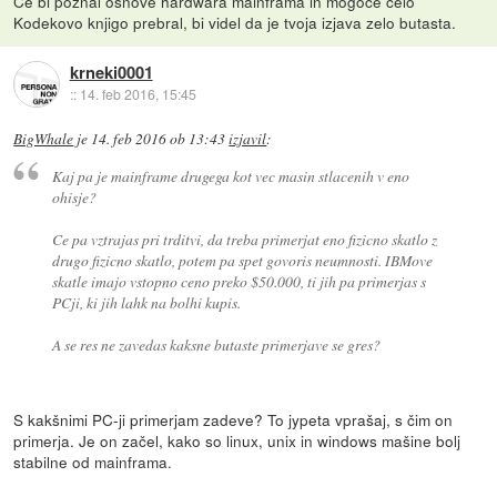
Če bi poznal osnove hardwara mainframa in mogoče celo
Kodekovo knjigo prebral, bi videl da je tvoja izjava zelo butasta.
krneki0001
::
14. feb 2016, 15:45
BigWhale
je
14. feb 2016 ob 13:43
izjavil
:
Kaj pa je mainframe drugega kot vec masin stlacenih v eno
ohisje?
Ce pa vztrajas pri trditvi, da treba primerjat eno fizicno skatlo z
drugo fizicno skatlo, potem pa spet govoris neumnosti. IBMove
skatle imajo vstopno ceno preko $50.000, ti jih pa primerjas s
PCji, ki jih lahk na bolhi kupis.
A se res ne zavedas kaksne butaste primerjave se gres?
S kakšnimi PC-ji primerjam zadeve? To jypeta vprašaj, s čim on
primerja. Je on začel, kako so linux, unix in windows mašine bolj
stabilne od mainframa.