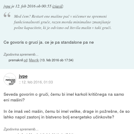
jype
je
12. feb 2016 ob 00:55
izjavil
:
Med čem? Restart ene mašine pač v ničemer ne spremeni
funkcionalnosti gruče, razen morda minimalno zmanjšanje
polne kapacitete, ki je odvisno od števila mašin v taki gruči.
Ce govoris o gruci ja. ce je pa standalone pa ne
Zgodovina sprememb…
premaknil
od
:
Mavrik
(
13. feb 2016 ob 17:34
)
jype
::
12. feb 2016, 01:03
Seveda govorim o gruči, čemu bi imel karkoli kritičnega na samo
eni mašini?
In če imaš več mašin, čemu bi imel velike, drage in požrešne, če so
lahko napol zastonj in bistveno bolj energetsko učinkovite?
Zgodovina sprememb…