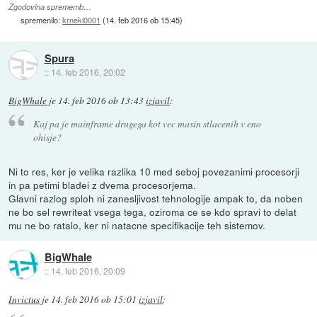
Zgodovina sprememb…
spremenilo:
krneki0001
(
14. feb 2016 ob 15:45
)
Spura
::
14. feb 2016, 20:02
BigWhale
je
14. feb 2016 ob 13:43
izjavil
:
Kaj pa je mainframe drugega kot vec masin stlacenih v eno
ohisje?
Ni to res, ker je velika razlika 10 med seboj povezanimi procesorji
in pa petimi bladei z dvema procesorjema.
Glavni razlog sploh ni zanesljivost tehnologije ampak to, da noben
ne bo sel rewriteat vsega tega, oziroma ce se kdo spravi to delat
mu ne bo ratalo, ker ni natacne specifikacije teh sistemov.
BigWhale
::
14. feb 2016, 20:09
Invictus
je
14. feb 2016 ob 15:01
izjavil
: