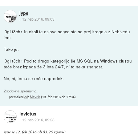
jype
::
12. feb 2016, 09:03
l0g1t3ch> In okoli te oslove sence sta se prej kregala z Nebivedu-
jem.
Tako je.
l0g1t3ch> Pod to drugo kategorijo še MS SQL na Windows clustru
teče brez izpada že 3 leta 24/7, ni to neka znanost.
Ne, ni, temu se reče napredek.
Zgodovina sprememb…
premaknil
od
:
Mavrik
(
13. feb 2016 ob 17:34
)
Invictus
::
12. feb 2016, 09:28
jype
je
12. feb 2016 ob 03:25
izjavil
: