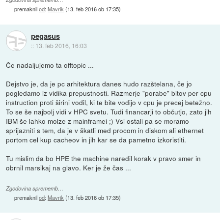
premaknil
od
:
Mavrik
(
13. feb 2016 ob 17:35
)
pegasus
::
13. feb 2016, 16:03
Če nadaljujemo ta offtopic ...
Dejstvo je, da je pc arhitektura danes hudo razštelana, če jo
pogledamo iz vidika prepustnosti. Razmerje "porabe" bitov per cpu
instruction proti širini vodil, ki te bite vodijo v cpu je precej betežno.
To se še najbolj vidi v HPC svetu. Tudi financarji to občutjo, zato jih
IBM še lahko molze z mainframei ;) Vsi ostali pa se moramo
sprijazniti s tem, da je v škatli med procom in diskom ali ethernet
portom cel kup cacheov in jih kar se da pametno izkoristiti.
Tu mislim da bo HPE the machine naredil korak v pravo smer in
obrnil marsikaj na glavo. Ker je že čas ...
Zgodovina sprememb…
premaknil
od
:
Mavrik
(
13. feb 2016 ob 17:35
)