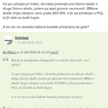
Ce pa vztrajas pri trditvi, da treba primerjat eno fizicno skatlo z
drugo fizicno skatlo, potem pa spet govoris neumnosti. IBMove
skatle imajo vstopno ceno preko $50.000, ti jih pa primerjas s PCji,
ki jih lahk na bolhi kupis.
A se res ne zavedas kaksne butaste primerjave se gres?
Invictus
::
14. feb 2016, 15:01
BigWhale
je
14. feb 2016 ob 13:43
izjavil
:
Kaj pa je mainframe drugega kot vec masin stlacenih v eno
ohisje?
Ce pa vztrajas pri trditvi, da treba primerjat eno fizicno skatlo z
drugo fizicno skatlo, potem pa spet govoris neumnosti. IBMove
skatle imajo vstopno ceno preko $50.000, ti jih pa primerjas s
PCji, ki jih lahk na bolhi kupis.
A se res ne zavedas kaksne butaste primerjave se gres?