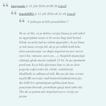
kunigunda
je
12. feb 2016 ob 00:26
izjavil
:
krneki0001
je
11. feb 2016 ob 21:42
izjavil
:
V jedru pa ni bilo posodobitev?
Ne nc ni blo, ce je dobra verzija linuxa jo niti nikol
ne upgrejdam razen ce bi ravno bug imel kernel.
Glede security tud ne rabim upgrejdov. Je pa linux
ze tok stara verzija bil, da je po tolkih letih bilo
letos enostavneje vse skupi migrirat na nov server
(novi hw, vmware, novi esx, ...). Nasploh imam fajn
izkusnje glede masin zadnjih 15 let. Se pa spomnim
pred tem, ko je bila glavnina Sun-iv, da so dost
pogosto odpovedovali. (diski, ventilatorji,
hladilniki se odlimaval itd). Res pa da ima vecino
mojih BE serverjev tudi kontrolo/administracijo,
tko lohk live spreminjam aplikacijem baze,
pauziram threade, premikam queje med sabo itd..
Tko da se potem niti stop/start nove verzije ne
pozna