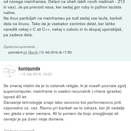
od novega mainframea. Delam na obeh takih novih mašinah - Z13
in vax). Je pa prenost vaxa, ker sedaj gor ruby in python laufata
native.
Na linux particijah na mainframeu pa tudi sedaj vse laufa, karkoli
dela na linuxu. Tako da je vsekakor zanimivo delat, ker lahko
narediš nekaj v C ali C++, nekaj v cobolu in to skupaj uporabljaš,
pa zadeva dela.
Zgodovina sprememb…
premaknil
od
:
Mavrik
(
13. feb 2016 ob 17:35
)
kunigunda
::
13. feb 2016, 16:02
Se zmeraj mislim da je to ostanek religije, ki je vcasih poznala zgolj
supercomputer, mainframe in osebni racunalnik (+hisne igracke)
izpred 40 let.
Danasnje tehnologije znajo tako cenovno kot performancno priti
vzporedno oz. cez. Ravno pri bankah se to odraza, ker jih cedalje
vec gleda v smer vwmara. Ali to pomeni da bojo zmogljivejsi ali
cenejsi je pa izven moje domene.
Zgodovina sprememb…