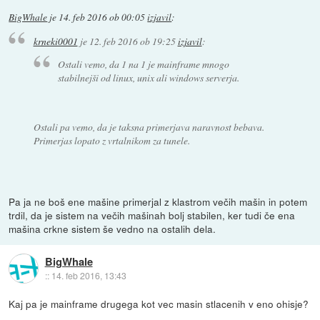
BigWhale
je
14. feb 2016 ob 00:05
izjavil
:
krneki0001
je
12. feb 2016 ob 19:25
izjavil
:
Ostali vemo, da 1 na 1 je mainframe mnogo
stabilnejši od linux, unix ali windows serverja.
Ostali pa vemo, da je taksna primerjava naravnost bebava.
Primerjas lopato z vrtalnikom za tunele.
Pa ja ne boš ene mašine primerjal z klastrom večih mašin in potem
trdil, da je sistem na večih mašinah bolj stabilen, ker tudi če ena
mašina crkne sistem še vedno na ostalih dela.
BigWhale
::
14. feb 2016, 13:43
Kaj pa je mainframe drugega kot vec masin stlacenih v eno ohisje?