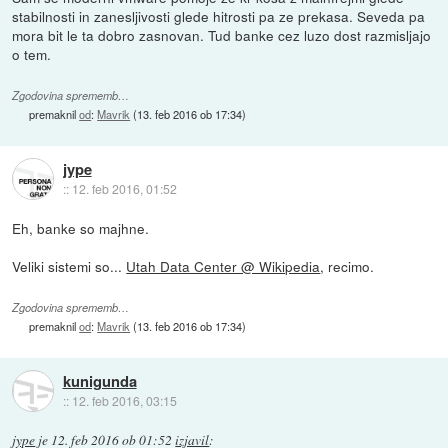
stabilnosti in zanesljivosti glede hitrosti pa ze prekasa. Seveda pa
mora bit le ta dobro zasnovan. Tud banke cez luzo dost razmisljajo
o tem.
Zgodovina sprememb…
premaknil
od
:
Mavrik
(
13. feb 2016 ob 17:34
)
jype
::
12. feb 2016, 01:52
Eh, banke so majhne.
Veliki sistemi so...
Utah Data Center @ Wikipedia
, recimo.
Zgodovina sprememb…
premaknil
od
:
Mavrik
(
13. feb 2016 ob 17:34
)
kunigunda
::
12. feb 2016, 03:15
jype
je
12. feb 2016 ob 01:52
izjavil
: