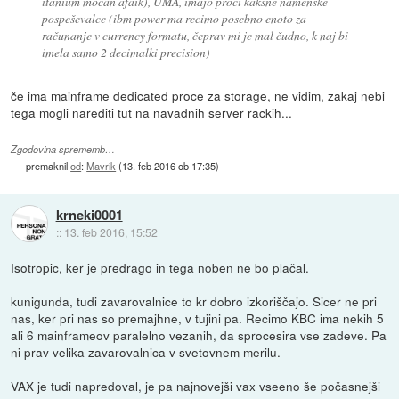
itanium močan afaik), UMA, imajo proci kakšne namenske
pospeševalce (ibm power ma recimo posebno enoto za
računanje v currency formatu, čeprav mi je mal čudno, k naj bi
imela samo 2 decimalki precision)
če ima mainframe dedicated proce za storage, ne vidim, zakaj nebi
tega mogli narediti tut na navadnih server rackih...
Zgodovina sprememb…
premaknil
od
:
Mavrik
(
13. feb 2016 ob 17:35
)
krneki0001
::
13. feb 2016, 15:52
Isotropic, ker je predrago in tega noben ne bo plačal.
kunigunda, tudi zavarovalnice to kr dobro izkoriščajo. Sicer ne pri
nas, ker pri nas so premajhne, v tujini pa. Recimo KBC ima nekih 5
ali 6 mainframeov paralelno vezanih, da sprocesira vse zadeve. Pa
ni prav velika zavarovalnica v svetovnem merilu.
VAX je tudi napredoval, je pa najnovejši vax vseeno še počasnejši