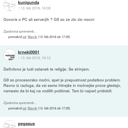
kunigunda
::
13. feb 2016, 16:08
Govoris o PC ali serverjih ? G9 so ze zlo zlo mocni
Zgodovina sprememb…
premaknil
od
:
Mavrik
(
13. feb 2016 ob 17:35
)
krneki0001
::
13. feb 2016, 16:12
Definitvno je tudi ostanek te religije. Se strinjam.
G9 so procesorsko močni, spet je prepustnost podatkov problem.
Ravno iz razloga, da vsi samo hitrejše in močnejše proce gledajo,
namesto da bi kaj na vodilih poštimal. Tam bi največ pridobili.
Zgodovina sprememb…
premaknil
od
:
Mavrik
(
13. feb 2016 ob 17:35
)
pegasus