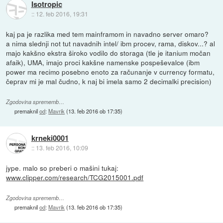
Isotropic
::
12. feb 2016, 19:31
kaj pa je razlika med tem mainframom in navadno server omaro?
a nima slednji not tut navadnih intel/ ibm procev, rama, diskov...? al
majo kakšno ekstra široko vodilo do storaga (tle je itanium močan
afaik), UMA, imajo proci kakšne namenske pospeševalce (ibm
power ma recimo posebno enoto za računanje v currency formatu,
čeprav mi je mal čudno, k naj bi imela samo 2 decimalki precision)
Zgodovina sprememb…
premaknil
od
:
Mavrik
(
13. feb 2016 ob 17:35
)
krneki0001
::
13. feb 2016, 10:09
jype. malo so preberi o mašini tukaj:
www.clipper.com/research/TCG2015001.pdf
Zgodovina sprememb…
premaknil
od
:
Mavrik
(
13. feb 2016 ob 17:35
)