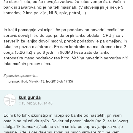
že staro 1 leto, bo še novejša zadeva že letos ven prišla). Večina
bank in zavarovalnic je na teh mašinah. (V sloveniji jih je nekje 9
komadov, 2 ima policija, NLB, spiz, petrol,...)
In kaj ti pomagajo vsi mipsi, če pa podakov na navadni mašini ne
spraviš dovolj hitro do cpu-ja, da bi jih lahko obdelal. CPU-ji so v
serverjih že lahjko dovolj močni, pretok podatkov je pa omejitev. In
tukaj se pozna mainframe. En sam kontroler na mainframeu ima 2
cpuja (5.2GHZ) s po 8 jedri in 960MB keša zato da lahko
sprocesira maso podatkov res hitro. Večina navadnih serverjev niti
tako močnih procov nima.
Zgodovina sprememb…
premaknil
od
:
Mavrik
(
13. feb 2016 ob 17:35
)
kunigunda
::
13. feb 2016, 14:46
Edini k to lohk izkoristijo in rabijo so banke od nastetih, pri vseh
ostalih se mi zdi da spijo. Dokler mi poceni blade (no 2, se failover)
sfolga 1k transakcij/sek ne vidim smisla po zapravljanju za vecje
masine. Zdej sicer dajemo stvari na mocn vmware (niti ne vem