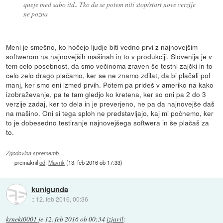
queje med sabo itd.. Tko da se potem niti stop/start nove verzije
ne pozna
Meni je smešno, ko hočejo ljudje biti vedno prvi z najnovejšim
softwerom na najnovejših mašinah in to v produkciji. Slovenija je v
tem celo posebnost, da smo večinoma zraven še testni zajčki in to
celo zelo drago plačamo, ker se ne znamo zdilat, da bi plačali pol
manj, ker smo eni izmed prvih. Potem pa prideš v ameriko na kako
izobraževanje, pa te tam gledjo ko kretena, ker so oni pa 2 do 3
verzije zadaj, ker to dela in je preverjeno, ne pa da najnovejše daš
na mašino. Oni si tega sploh ne predstavljajo, kaj mi počnemo, ker
to je dobesedno testiranje najnovejšega softwera in še plačaš za
to.
Zgodovina sprememb…
premaknil
od
:
Mavrik
(
13. feb 2016 ob 17:33
)
kunigunda
::
12. feb 2016, 00:36
krneki0001
je
12. feb 2016 ob 00:34
izjavil
: