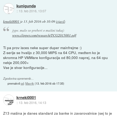
kunigunda
::
13. feb 2016, 13:07
krneki0001
je
13. feb 2016 ob 10:09
izjavil
:
jype. malo so preberi o mašini tukaj:
www.clipper.com/research/TCG2015001.pdf
Ti pa prov isces neke super duper mainfrejme :)
Z-serije se hvalijo z 30,000 MIPS na 64 CPU, medtem ko je
skromna HP VMWare konfiguracija od 80,000 naprej, na 64 cpu
nekje 200,000+
Vse je stvar konfiguracije...
Zgodovina sprememb…
premaknil
od
:
Mavrik
(
13. feb 2016 ob 17:35
)
krneki0001
::
13. feb 2016, 14:13
Z13 mašina je danes standard za banke in zavarovalnice (sej to je