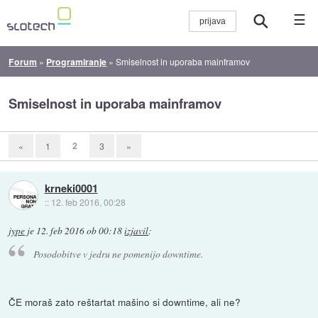
☰
Forum
»
Programiranje
»
Smiselnost in uporaba mainframov
Smiselnost in uporaba mainframov
2
«
1
3
»
krneki0001
::
12. feb 2016, 00:28
jype
je
12. feb 2016 ob 00:18
izjavil
:
Posodobitve v jedru ne pomenijo downtime.
ČE moraš zato reštartat mašino si downtime, ali ne?