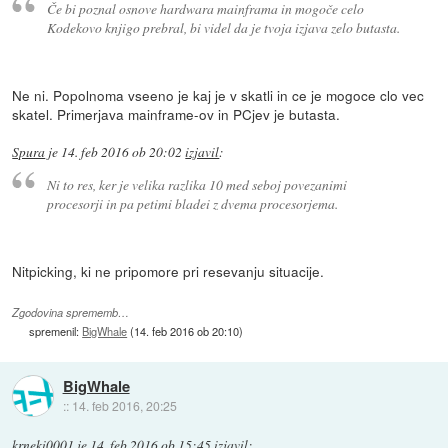
Če bi poznal osnove hardwara mainframa in mogoče celo
Kodekovo knjigo prebral, bi videl da je tvoja izjava zelo butasta.
Ne ni. Popolnoma vseeno je kaj je v skatli in ce je mogoce clo vec
skatel. Primerjava mainframe-ov in PCjev je butasta.
Spura
je
14. feb 2016 ob 20:02
izjavil
:
Ni to res, ker je velika razlika 10 med seboj povezanimi
procesorji in pa petimi bladei z dvema procesorjema.
Nitpicking, ki ne pripomore pri resevanju situacije.
Zgodovina sprememb…
spremenil:
BigWhale
(
14. feb 2016 ob 20:10
)
BigWhale
::
14. feb 2016, 20:25
krneki0001
je
14. feb 2016 ob 15:45
izjavil
: