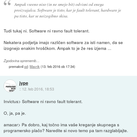
Ampak vseeno niso (in ne smejo bit) odvisni od enega
proizvajalca. Software je tisto, kar je fault tolerant, hardware je
pa tisto, kar se neizogibno skisa.
Tudi tukaj ni. Software ni ravno fault tolerant.
Nekatera podjetja imajo različen software za isti namen, da se
izognejo enakim hroščkom. Ampak to je že res izjema ...
Zgodovina sprememb…
premaknil
od
:
Mavrik
(
13. feb 2016 ob 17:34
)
jype
::
12. feb 2016, 18:53
Invictus> Software ni ravno fault tolerant.
O, ja, pa je.
amacar> Pa dobro, kaj točno ima vaše kreganje skupnega s
programersko plačo? Naredite si novo temo pa tam razglabljajte.