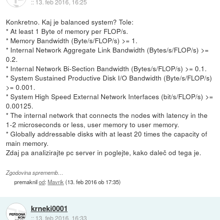
::
13. feb 2016, 16:25
Konkretno. Kaj je balanced system? Tole:
* At least 1 Byte of memory per FLOP/s.
* Memory Bandwidth (Byte/s/FLOP/s) >= 1.
* Internal Network Aggregate Link Bandwidth (Bytes/s/FLOP/s) >=
0.2.
* Internal Network Bi-Section Bandwidth (Bytes/s/FLOP/s) >= 0.1.
* System Sustained Productive Disk I/O Bandwidth (Byte/s/FLOP/s)
>= 0.001.
* System High Speed External Network Interfaces (bit/s/FLOP/s) >=
0.00125.
* The internal network that connects the nodes with latency in the
1-2 microseconds or less, user memory to user memory.
* Globally addressable disks with at least 20 times the capacity of
main memory.
Zdaj pa analizirajte pc server in poglejte, kako daleč od tega je.
Zgodovina sprememb…
premaknil
od
:
Mavrik
(
13. feb 2016 ob 17:35
)
krneki0001
::
13. feb 2016, 16:33