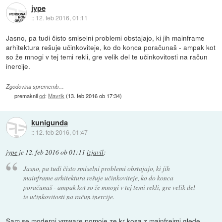
jype
::
12. feb 2016, 01:11
Jasno, pa tudi čisto smiselni problemi obstajajo, ki jih mainframe
arhitektura rešuje učinkoviteje, ko do konca poračunaš - ampak kot
so že mnogi v tej temi rekli, gre velik del te učinkovitosti na račun
inercije.
Zgodovina sprememb…
premaknil
od
:
Mavrik
(
13. feb 2016 ob 17:34
)
kunigunda
::
12. feb 2016, 01:47
jype
je
12. feb 2016 ob 01:11
izjavil
:
Jasno, pa tudi čisto smiselni problemi obstajajo, ki jih
mainframe arhitektura rešuje učinkoviteje, ko do konca
poračunaš - ampak kot so že mnogi v tej temi rekli, gre velik del
te učinkovitosti na račun inercije.
Sam se moderni vmware pomoje ze kr kosa z mainfrejmi glede