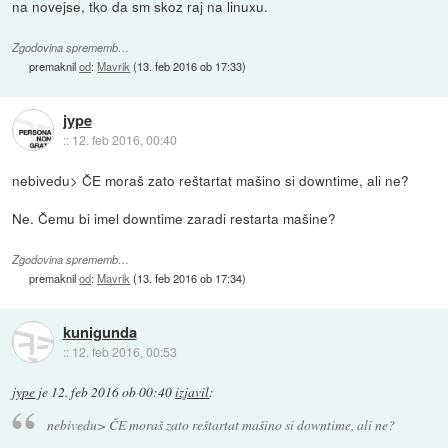
na novejse, tko da sm skoz raj na linuxu.
Zgodovina sprememb…
premaknil
od
:
Mavrik
(
13. feb 2016 ob 17:33
)
jype
::
12. feb 2016, 00:40
nebivedu> ČE moraš zato reštartat mašino si downtime, ali ne?
Ne. Čemu bi imel downtime zaradi restarta mašine?
Zgodovina sprememb…
premaknil
od
:
Mavrik
(
13. feb 2016 ob 17:34
)
kunigunda
::
12. feb 2016, 00:53
jype
je
12. feb 2016 ob 00:40
izjavil
:
nebivedu> ČE moraš zato reštartat mašino si downtime, ali ne?