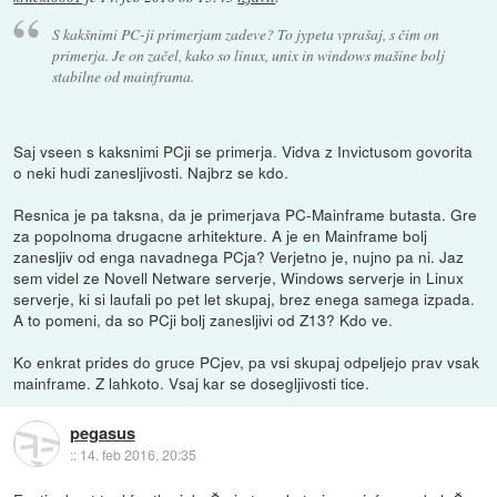
S kakšnimi PC-ji primerjam zadeve? To jypeta vprašaj, s čim on
primerja. Je on začel, kako so linux, unix in windows mašine bolj
stabilne od mainframa.
Saj vseen s kaksnimi PCji se primerja. Vidva z Invictusom govorita
o neki hudi zanesljivosti. Najbrz se kdo.
Resnica je pa taksna, da je primerjava PC-Mainframe butasta. Gre
za popolnoma drugacne arhitekture. A je en Mainframe bolj
zanesljiv od enga navadnega PCja? Verjetno je, nujno pa ni. Jaz
sem videl ze Novell Netware serverje, Windows serverje in Linux
serverje, ki si laufali po pet let skupaj, brez enega samega izpada.
A to pomeni, da so PCji bolj zanesljivi od Z13? Kdo ve.
Ko enkrat prides do gruce PCjev, pa vsi skupaj odpeljejo prav vsak
mainframe. Z lahkoto. Vsaj kar se dosegljivosti tice.
pegasus
::
14. feb 2016, 20:35