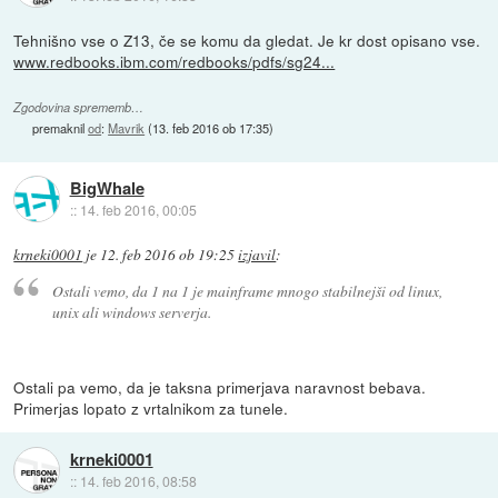
Tehnišno vse o Z13, če se komu da gledat. Je kr dost opisano vse.
www.redbooks.ibm.com/redbooks/pdfs/sg24...
Zgodovina sprememb…
premaknil
od
:
Mavrik
(
13. feb 2016 ob 17:35
)
BigWhale
::
14. feb 2016, 00:05
krneki0001
je
12. feb 2016 ob 19:25
izjavil
:
Ostali vemo, da 1 na 1 je mainframe mnogo stabilnejši od linux,
unix ali windows serverja.
Ostali pa vemo, da je taksna primerjava naravnost bebava.
Primerjas lopato z vrtalnikom za tunele.
krneki0001
::
14. feb 2016, 08:58