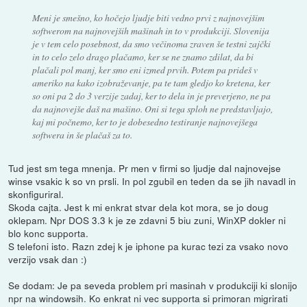
Meni je smešno, ko hočejo ljudje biti vedno prvi z najnovejšim
softwerom na najnovejših mašinah in to v produkciji. Slovenija
je v tem celo posebnost, da smo večinoma zraven še testni zajčki
in to celo zelo drago plačamo, ker se ne znamo zdilat, da bi
plačali pol manj, ker smo eni izmed prvih. Potem pa prideš v
ameriko na kako izobraževanje, pa te tam gledjo ko kretena, ker
so oni pa 2 do 3 verzije zadaj, ker to dela in je preverjeno, ne pa
da najnovejše daš na mašino. Oni si tega sploh ne predstavljajo,
kaj mi počnemo, ker to je dobesedno testiranje najnovejšega
softwera in še plačaš za to.
Tud jest sm tega mnenja. Pr men v firmi so ljudje dal najnovejse
winse vsakic k so vn prsli. In pol zgubil en teden da se jih navadl in
skonfiguriral.
Skoda cajta. Jest k mi enkrat stvar dela kot mora, se jo doug
oklepam. Npr DOS 3.3 k je ze zdavni 5 biu zuni, WinXP dokler ni
blo konc supporta.
S telefoni isto. Razn zdej k je iphone pa kurac tezi za vsako novo
verzijo vsak dan :)
Se dodam: Je pa seveda problem pri masinah v produkciji ki slonijo
npr na windowsih. Ko enkrat ni vec supporta si primoran migrirati