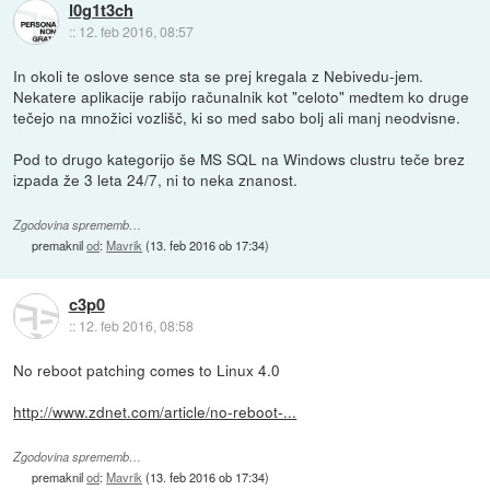
l0g1t3ch
::
12. feb 2016, 08:57
In okoli te oslove sence sta se prej kregala z Nebivedu-jem.
Nekatere aplikacije rabijo računalnik kot "celoto" medtem ko druge
tečejo na množici vozlišč, ki so med sabo bolj ali manj neodvisne.
Pod to drugo kategorijo še MS SQL na Windows clustru teče brez
izpada že 3 leta 24/7, ni to neka znanost.
Zgodovina sprememb…
premaknil
od
:
Mavrik
(
13. feb 2016 ob 17:34
)
c3p0
::
12. feb 2016, 08:58
No reboot patching comes to Linux 4.0
http://www.zdnet.com/article/no-reboot-...
Zgodovina sprememb…
premaknil
od
:
Mavrik
(
13. feb 2016 ob 17:34
)