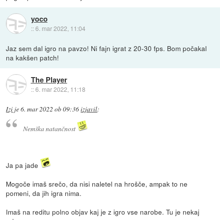
yoco
::
6. mar 2022, 11:04
Jaz sem dal igro na pavzo! Ni fajn igrat z 20-30 fps. Bom počakal
na kakšen patch!
The Player
::
6. mar 2022, 11:18
Izi
je
6. mar 2022 ob 09:36
izjavil
:
Nemška natančnost
Ja pa jade
Mogoče imaš srečo, da nisi naletel na hrošče, ampak to ne
pomeni, da jih igra nima.
Imaš na reditu polno objav kaj je z igro vse narobe. Tu je nekaj