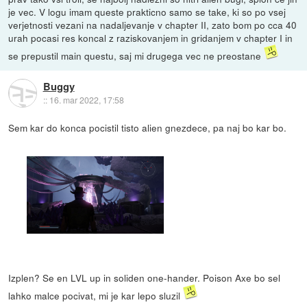
je vec. V logu imam queste prakticno samo se take, ki so po vsej
verjetnosti vezani na nadaljevanje v chapter II, zato bom po cca 40
urah pocasi res koncal z raziskovanjem in gridanjem v chapter I in
se prepustil main questu, saj mi drugega vec ne preostane
Buggy
::
16. mar 2022, 17:58
Sem kar do konca pocistil tisto alien gnezdece, pa naj bo kar bo.
Izplen? Se en LVL up in soliden one-hander. Poison Axe bo sel
lahko malce pocivat, mi je kar lepo sluzil