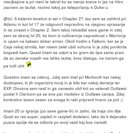
manjkajoce a pri meni le takrat ko se menja scena in jaz na hitro
zacnem ze laufat, recimo takoj po teleportanju k Duke-u.
@Izi: S katerim levelom si sel v Chapter 2? Jaz sem se zafrknil pri
Adamu in kot lvl 17 ze odgovoril nepravilno na njegovo vprasanje
in se znasel v Chapter 2. Sem takoj reloadlal save game in zdej
sem ze skoraj lvl 20, ko bom iz cultivarorja napredoval v Warriorja
in upam na kaksen dober armor. Okoli hodim s Falkom, ker se je
Caja nekaj strmila, ker nisem zelel ubiti vohuna in je zdej poniknila
bogvedi kam. Quest imam se odprt a ko grem do tipa samo pravi
da so zenske vcasih res lahko tezke, brez dialoga, ne morem ga
pa tudi ubit
Questov imam se nebroj...zdej sem imel pri Morkonih kar nekaj
dvobojoev, ki jih organizira tocaj in je bilo kar nekaj denarja ter
EXP. Dixxona sem resil in ga namesto ubil kot so velevali Outlawsi
poslal h Clericom pa se ene par modelov iz Outlaws campa. Zdej
konkretno iscem cesen za enega ki rabi pripravit hrano za pot ;)
Imam 20 ur igranja (po save game-ih) in zelim, da traja cim dlje.
Qusti so res super, zapleti in razpleti dodelani, tako da ti dejansko
pusca opcije da se odlocis po svoji vesti kaj bos naredil.