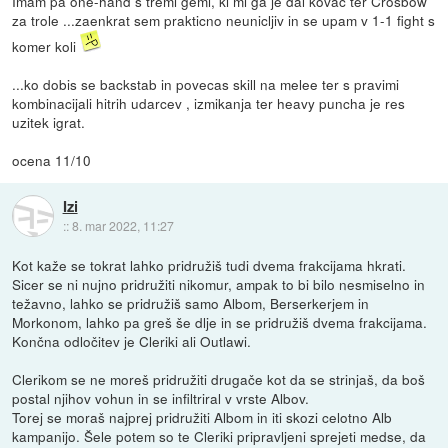
Imam pa one-hand s tremi gemi, ki mi ga je dal kovac ter Crosbow
za trole ...zaenkrat sem prakticno neunicljiv in se upam v 1-1 fight s
komer koli
...ko dobis se backstab in povecas skill na melee ter s pravimi
kombinacijali hitrih udarcev , izmikanja ter heavy puncha je res
uzitek igrat.
ocena 11/10
Izi
::
8. mar 2022, 11:27
Kot kaže se tokrat lahko pridružiš tudi dvema frakcijama hkrati.
Sicer se ni nujno pridružiti nikomur, ampak to bi bilo nesmiselno in
težavno, lahko se pridružiš samo Albom, Berserkerjem in
Morkonom, lahko pa greš še dlje in se pridružiš dvema frakcijama.
Končna odločitev je Cleriki ali Outlawi.
Clerikom se ne moreš pridružiti drugače kot da se strinjaš, da boš
postal njihov vohun in se infiltriral v vrste Albov.
Torej se moraš najprej pridružiti Albom in iti skozi celotno Alb
kampanijo. Šele potem so te Cleriki pripravljeni sprejeti medse, da