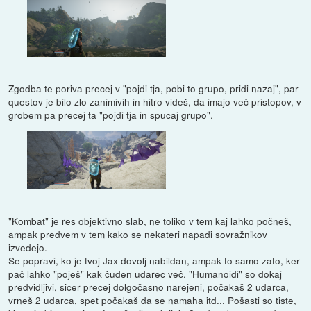
Zgodba te poriva precej v "pojdi tja, pobi to grupo, pridi nazaj", par
questov je bilo zlo zanimivih in hitro videš, da imajo več pristopov, v
grobem pa precej ta "pojdi tja in spucaj grupo".
"Kombat" je res objektivno slab, ne toliko v tem kaj lahko počneš,
ampak predvem v tem kako se nekateri napadi sovražnikov
izvedejo.
Se popravi, ko je tvoj Jax dovolj nabildan, ampak to samo zato, ker
pač lahko "poješ" kak čuden udarec več. "Humanoidi" so dokaj
predvidljivi, sicer precej dolgočasno narejeni, počakaš 2 udarca,
vrneš 2 udarca, spet počakaš da se namaha itd... Pošasti so tiste,