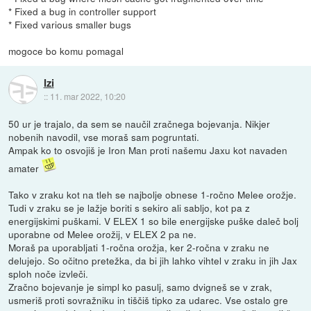
* Fixed a bug in controller support
* Fixed various smaller bugs
mogoce bo komu pomagal
Izi
::
11. mar 2022, 10:20
50 ur je trajalo, da sem se naučil zračnega bojevanja. Nikjer
nobenih navodil, vse moraš sam pogruntati.
Ampak ko to osvojiš je Iron Man proti našemu Jaxu kot navaden
amater
Tako v zraku kot na tleh se najbolje obnese 1-ročno Melee orožje.
Tudi v zraku se je lažje boriti s sekiro ali sabljo, kot pa z
energijskimi puškami. V ELEX 1 so bile energijske puške daleč bolj
uporabne od Melee orožij, v ELEX 2 pa ne.
Moraš pa uporabljati 1-ročna orožja, ker 2-ročna v zraku ne
delujejo. So očitno pretežka, da bi jih lahko vihtel v zraku in jih Jax
sploh noče izvleči.
Zračno bojevanje je simpl ko pasulj, samo dvigneš se v zrak,
usmeriš proti sovražniku in tiščiš tipko za udarec. Vse ostalo gre