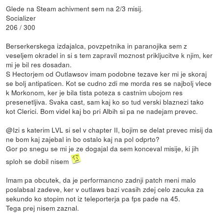
Glede na Steam achivment sem na 2/3 misij.
Socializer
206 / 300
Berserkerskega izdajalca, povzpetnika in paranojika sem z
veseljem okradel in si s tem zapravil moznost prikljucitve k njim, ker
mi je bil res dosadan.
S Hectorjem od Outlawsov imam podobne tezave ker mi je skoraj
se bolj antipaticen. Kot se cudno zdi me morda res se najbolj vlece
k Morkonom, ker je bila tista poteza s castnim ubojom res
presenetljiva. Svaka cast, sam kaj ko so tud verski blaznezi tako
kot Clerici. Bom videl kaj bo pri Albih si pa ne nadejam prevec.
@Izi s katerim LVL si sel v chapter II, bojim se delat prevec misij da
ne bom kaj zajebal in bo ostalo kaj na pol odprto?
Gor po snegu se mi je ze dogajal da sem konceval misije, ki jih
sploh se dobil nisem
Imam pa obcutek, da je performancno zadnji patch meni malo
poslabsal zadeve, ker v outlaws bazi vcasih zdej celo zacuka za
sekundo ko stopim not iz teleporterja pa fps pade na 45.
Tega prej nisem zaznal.