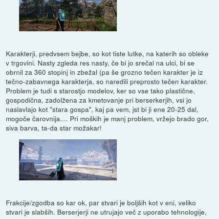
Karakterji, predvsem bejbe, so kot tiste lutke, na katerih so obleke
v trgovini. Nasty zgleda res nasty, če bi jo srečal na ulci, bi se
obrnil za 360 stopinj in zbežal (pa še grozno tečen karakter je iz
tečno-zabavnega karakterja, so naredili preprosto tečen karakter.
Problem je tudi s starostjo modelov, ker so vse tako plastične,
gospodična, zadolžena za kmetovanje pri berserkerjih, vsi jo
naslavlajo kot "stara gospa", kaj pa vem, jst bi ji ene 20-25 dal,
mogoče čarovnija.... Pri moških je manj problem, vržejo brado gor,
siva barva, ta-da star možakar!
Frakcije/zgodba so kar ok, par stvari je boljših kot v eni, veliko
stvari je slabših. Berserjerji ne utrujajo več z uporabo tehnologije,