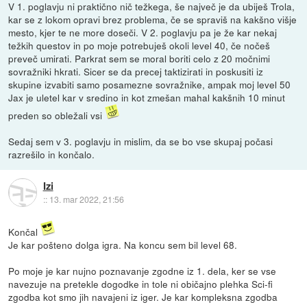
V 1. poglavju ni praktično nič težkega, še največ je da ubiješ Trola,
kar se z lokom opravi brez problema, če se spraviš na kakšno višje
mesto, kjer te ne more doseči. V 2. poglavju pa je že kar nekaj
težkih questov in po moje potrebuješ okoli level 40, če nočeš
preveč umirati. Parkrat sem se moral boriti celo z 20 močnimi
sovražniki hkrati. Sicer se da precej taktizirati in poskusiti iz
skupine izvabiti samo posamezne sovražnike, ampak moj level 50
Jax je uletel kar v sredino in kot zmešan mahal kakšnih 10 minut
preden so obležali vsi
Sedaj sem v 3. poglavju in mislim, da se bo vse skupaj počasi
razrešilo in končalo.
Izi
::
13. mar 2022, 21:56
Končal
Je kar pošteno dolga igra. Na koncu sem bil level 68.
Po moje je kar nujno poznavanje zgodne iz 1. dela, ker se vse
navezuje na pretekle dogodke in tole ni običajno plehka Sci-fi
zgodba kot smo jih navajeni iz iger. Je kar kompleksna zgodba