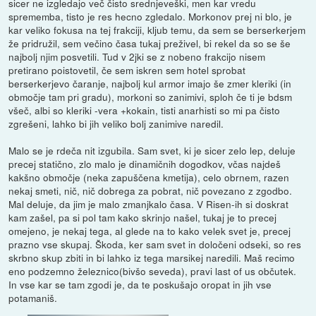
sicer ne izgledajo več čisto srednjeveški, men kar vredu
sprememba, tisto je res hecno zgledalo. Morkonov prej ni blo, je
kar veliko fokusa na tej frakciji, kljub temu, da sem se berserkerjem
že pridružil, sem večino časa tukaj preživel, bi rekel da so se še
najbolj njim posvetili. Tud v 2jki se z nobeno frakcijo nisem
pretirano poistovetil, če sem iskren sem hotel sprobat
berserkerjevo čaranje, najbolj kul armor imajo še zmer kleriki (in
območje tam pri gradu), morkoni so zanimivi, sploh če ti je bdsm
všeč, albi so kleriki -vera +kokain, tisti anarhisti so mi pa čisto
zgrešeni, lahko bi jih veliko bolj zanimive naredil.
Malo se je rdeča nit izgubila. Sam svet, ki je sicer zelo lep, deluje
precej statično, zlo malo je dinamičnih dogodkov, včas najdeš
kakšno območje (neka zapuščena kmetija), celo obrnem, razen
nekaj smeti, nič, nič dobrega za pobrat, nič povezano z zgodbo.
Mal deluje, da jim je malo zmanjkalo časa. V Risen-ih si doskrat
kam zašel, pa si pol tam kako skrinjo našel, tukaj je to precej
omejeno, je nekaj tega, al glede na to kako velek svet je, precej
prazno vse skupaj. Škoda, ker sam svet in določeni odseki, so res
skrbno skup zbiti in bi lahko iz tega marsikej naredili. Maš recimo
eno podzemno železnico(bivšo seveda), pravi last of us občutek.
In vse kar se tam zgodi je, da te poskušajo oropat in jih vse
potamaniš.