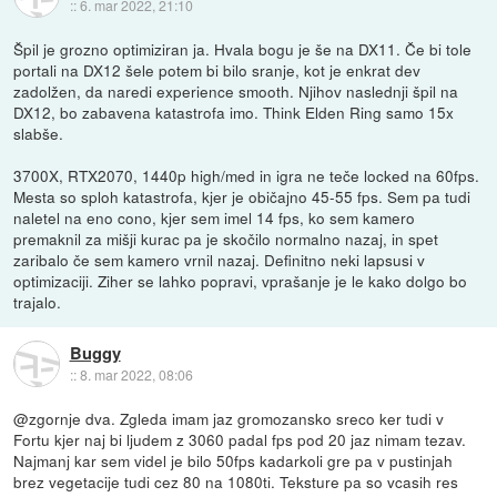
::
6. mar 2022, 21:10
Špil je grozno optimiziran ja. Hvala bogu je še na DX11. Če bi tole
portali na DX12 šele potem bi bilo sranje, kot je enkrat dev
zadolžen, da naredi experience smooth. Njihov naslednji špil na
DX12, bo zabavena katastrofa imo. Think Elden Ring samo 15x
slabše.
3700X, RTX2070, 1440p high/med in igra ne teče locked na 60fps.
Mesta so sploh katastrofa, kjer je običajno 45-55 fps. Sem pa tudi
naletel na eno cono, kjer sem imel 14 fps, ko sem kamero
premaknil za mišji kurac pa je skočilo normalno nazaj, in spet
zaribalo če sem kamero vrnil nazaj. Definitno neki lapsusi v
optimizaciji. Ziher se lahko popravi, vprašanje je le kako dolgo bo
trajalo.
Buggy
::
8. mar 2022, 08:06
@zgornje dva. Zgleda imam jaz gromozansko sreco ker tudi v
Fortu kjer naj bi ljudem z 3060 padal fps pod 20 jaz nimam tezav.
Najmanj kar sem videl je bilo 50fps kadarkoli gre pa v pustinjah
brez vegetacije tudi cez 80 na 1080ti. Teksture pa so vcasih res