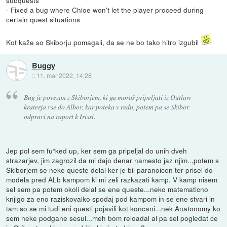
subquests
- Fixed a bug where Chloe won't let the player proceed during
certain quest situations
Kot kaže so Skiborju pomagali, da se ne bo tako hitro izgubil
Buggy
::
11. mar 2022, 14:28
Bug je povezan z Skiborjem, ki ga moraš pripeljati iz Outlaw
kraterja vse do Albov, kar poteka v redu, potem pa se Skibor
odpravi na raport k Irissi.
Jep pol sem fu*ked up, ker sem ga pripeljal do unih dveh
strazarjev, jim zagrozil da mi dajo denar namesto jaz njim..,potem s
Skiborjem se neke queste delal ker je bil paranoicen ter prisel do
modela pred ALb kampom ki mi zeli razkazati kamp. V kamp nisem
sel sem pa potem okoli delal se ene queste...neko matematicno
knjigo za eno raziskovalko spodaj pod kampom in se ene stvari in
tam so se mi tudi eni questi pojavili kot koncani...nek Anatonomy ko
sem neke podgane sesul...meh bom reloadal al pa sel pogledat ce