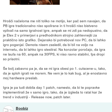
Hrošči načeloma me niti toliko ne motijo, ker pač sem navajen, da
PB igre tradicionalno niso spolirane in ti hrošči niso bistveno
vplivali na samo igralnost igre, ampak se mi zdi pa nedopustno, da
je Elex 2 v primerjavi s predhodnikom strojno zahtevnejši za
praktično isto grafiko. Dejansko bi potreboval nov PC, da bi lahko
igro poganjal. Demota nisem zasledil, da bi bil na voljo na
internetu, da bi lahko igro stestiral. Na konzolar poročajo, da igra
ne laufa na 60, ampak na 30FPS, ki niso ravno stabilni, fps dropi
so prisotni.
Še bolj zabavno pa je, da se mi igra obesi po 1. cutscene-u, tako,
da je sploh igrati ne morem. Ne vem je to kak bug, al je enostavno
moj hardware preslab.
Igra je pa tudi dobila day 1 patch, namesto, da bi te popravke
implementirali že v samo igro, tako, da je izgleda to ratal kar že
trend v industriji - Release now, patch later.
Boobiz