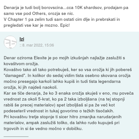
Denarja je tudi bolj borovscina...cca 10K shardsov, prodajam pa
samo vse pod Others, orozja se nic.
V Chapter 1 pa zelim tudi sam ostati cim dlje in prebrskati in
pregledati vse kar je mozno. Epic!
Izi
::
8. mar 2022, 15:06
Denar oziroma Elexite je po mojih izkušnjah najlažje zaslužiti s
kovaštvom orožja.
Kovaštvo tako ali tako potrebuješ, ker so vsa orožja ki jih pobereš
"damaged". In kolikor do sedaj vidim tista osebno skovana orožja
močno presegajo karkoli lahko kupiš in tudi tista legendarna
orožja, ki jih najdeš naokoli.
Kar se tiče denarja, že ko 3 enaka orožja skuješ v eno, mu poveča
vrednost za okoli 5-krat, ko pa 2 taka izboljšana (na tej stopnji
rabiš še precej materialov) spet izboljšaš si pa že več kot
podeseteril vrednost in tukaj govorimo o težkih tisočakih.
Pri kovaštvu tretje stopnje ti sicer hitro zmanjka narudarjenih
materialov, ampak zaslužiš toliko, da lahko rudo kupuješ pri
trgovcih in si še vedno močno v dobičku.
__________