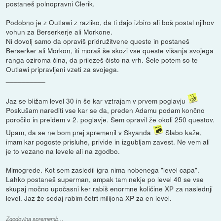
postaneš polnopravni Clerik.
Podobno je z Outlawi z razliko, da ti dajo izbiro ali boš postal njihov
vohun za Berserkerje ali Morkone.
Ni dovolj samo da opraviš pridružitvene queste in postaneš
Berserker ali Morkon, iti moraš še skozi vse queste višanja svojega
ranga oziroma čina, da prilezeš čisto na vrh. Šele potem so te
Outlawi pripravljeni vzeti za svojega.
__________
Jaz se bližam level 30 in še kar vztrajam v prvem poglavju
Poskušam narediti vse kar se da, preden Adamu podam končno
poročilo in preidem v 2. poglavje. Sem opravil že okoli 250 questov.
Upam, da se ne bom prej spremenil v Skyanda
Slabo kaže,
imam kar pogoste prisluhe, privide in izgubljam zavest. Ne vem ali
je to vezano na levele ali na zgodbo.
Mimogrede. Kot sem zasledil igra nima nobenega "level capa".
Lahko postaneš superman, ampak tam nekje po level 40 se vse
skupaj močno upočasni ker rabiš enormne količine XP za naslednji
level. Jaz že sedaj rabim četrt milijona XP za en level.
Zgodovina sprememb…