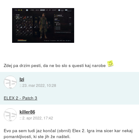
Zdej pa drzim pesti, da ne bo slo s questi kaj narobe
Izi
::
23. mar 2022, 10:28
ELEX 2 - Patch 3
killer86
::
2. apr 2022, 17:42
Evo pa sem tudi jaz končal (obrnil) Elex 2. Igra ima sicer kar nekaj
pomankljivosti, ki ste jih že našteli.