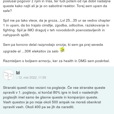
poslusal pogovor z njim in Iriss, ter tudi potem od nje dobil nadaljne
queste kako najti ali je je on sabotiral reaktor. Torej sem upam da
safe?
Spil me pa tako vlece, da je groza...Lvl 25...35 ur se vedno chapter
1 in upam, da bo trajalo cimdlje, zgodba, odlocitve, raziskovanje in
fighting. Spil je IMO dragulj v teh novodobnih poenostavljenih in
nahypanih spilih.
Sem pa koncno delal razprodajo orozja, ki sem ga prej seveda
upgrade-al ...30K eleksitov za salo
Razmisljam o boljsem armorju, ker za health in DMG sem poskrbel.
Izi
::
12. mar 2022, 11:59
Stranski questi niso vezani na poglavje. Če vse stranske queste
opraviš v 1. poglavju, si končal 80% igre in boš v naslednjih
poglavjih imel samo še glavne queste in kompanjon queste.
Vseh questov je po moje okoli 500 ampak ne moreš obenkrat
opraviti vseh. Okoli 400 pa se jih da narediti.