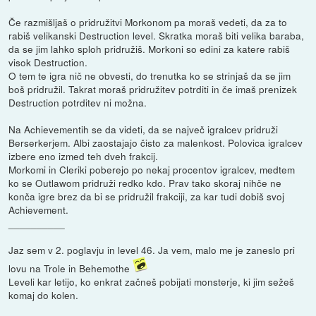
Če razmišljaš o pridružitvi Morkonom pa moraš vedeti, da za to
rabiš velikanski Destruction level. Skratka moraš biti velika baraba,
da se jim lahko sploh pridružiš. Morkoni so edini za katere rabiš
visok Destruction.
O tem te igra nič ne obvesti, do trenutka ko se strinjaš da se jim
boš pridružil. Takrat moraš pridružitev potrditi in če imaš prenizek
Destruction potrditev ni možna.
Na Achievementih se da videti, da se največ igralcev pridruži
Berserkerjem. Albi zaostajajo čisto za malenkost. Polovica igralcev
izbere eno izmed teh dveh frakcij.
Morkomi in Cleriki poberejo po nekaj procentov igralcev, medtem
ko se Outlawom pridruži redko kdo. Prav tako skoraj nihče ne
konča igre brez da bi se pridružil frakciji, za kar tudi dobiš svoj
Achievement.
__________
Jaz sem v 2. poglavju in level 46. Ja vem, malo me je zaneslo pri
lovu na Trole in Behemothe
Leveli kar letijo, ko enkrat začneš pobijati monsterje, ki jim sežeš
komaj do kolen.