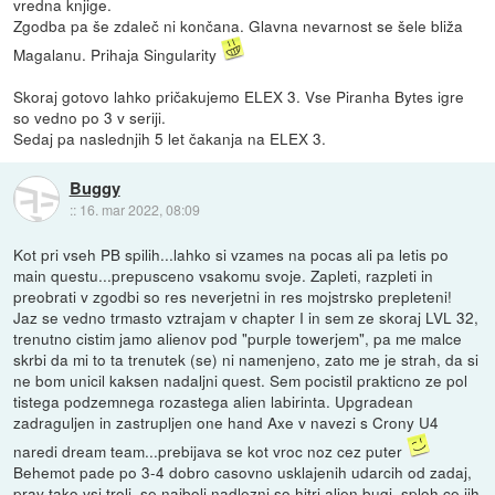
vredna knjige.
Zgodba pa še zdaleč ni končana. Glavna nevarnost se šele bliža
Magalanu. Prihaja Singularity
Skoraj gotovo lahko pričakujemo ELEX 3. Vse Piranha Bytes igre
so vedno po 3 v seriji.
Sedaj pa naslednjih 5 let čakanja na ELEX 3.
Buggy
::
16. mar 2022, 08:09
Kot pri vseh PB spilih...lahko si vzames na pocas ali pa letis po
main questu...prepusceno vsakomu svoje. Zapleti, razpleti in
preobrati v zgodbi so res neverjetni in res mojstrsko prepleteni!
Jaz se vedno trmasto vztrajam v chapter I in sem ze skoraj LVL 32,
trenutno cistim jamo alienov pod "purple towerjem", pa me malce
skrbi da mi to ta trenutek (se) ni namenjeno, zato me je strah, da si
ne bom unicil kaksen nadaljni quest. Sem pocistil prakticno ze pol
tistega podzemnega rozastega alien labirinta. Upgradean
zadraguljen in zastrupljen one hand Axe v navezi s Crony U4
naredi dream team...prebijava se kot vroc noz cez puter
Behemot pade po 3-4 dobro casovno usklajenih udarcih od zadaj,
prav tako vsi troli, se najbolj nadlezni so hitri alien bugi, sploh ce jih