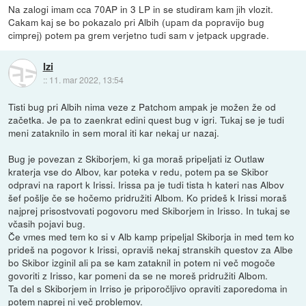
Na zalogi imam cca 70AP in 3 LP in se studiram kam jih vlozit.
Cakam kaj se bo pokazalo pri Albih (upam da popravijo bug
cimprej) potem pa grem verjetno tudi sam v jetpack upgrade.
Izi
::
11. mar 2022, 13:54
Tisti bug pri Albih nima veze z Patchom ampak je možen že od
začetka. Je pa to zaenkrat edini quest bug v igri. Tukaj se je tudi
meni zataknilo in sem moral iti kar nekaj ur nazaj.
Bug je povezan z Skiborjem, ki ga moraš pripeljati iz Outlaw
kraterja vse do Albov, kar poteka v redu, potem pa se Skibor
odpravi na raport k Irissi. Irissa pa je tudi tista h kateri nas Albov
šef pošlje če se hočemo pridružiti Albom. Ko prideš k Irissi moraš
najprej prisostvovati pogovoru med Skiborjem in Irisso. In tukaj se
včasih pojavi bug.
Če vmes med tem ko si v Alb kamp pripeljal Skiborja in med tem ko
prideš na pogovor k Irissi, opraviš nekaj stranskih questov za Albe
bo Skibor izginil ali pa se kam zataknil in potem ni več mogoče
govoriti z Irisso, kar pomeni da se ne moreš pridružiti Albom.
Ta del s Skiborjem in Irriso je priporočljivo opraviti zaporedoma in
potem naprej ni več problemov.