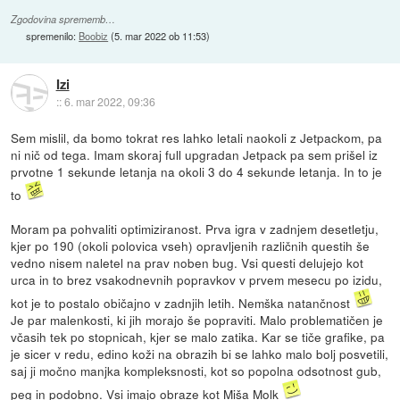
Zgodovina sprememb…
spremenilo:
Boobiz
(
5. mar 2022 ob 11:53
)
Izi
::
6. mar 2022, 09:36
Sem mislil, da bomo tokrat res lahko letali naokoli z Jetpackom, pa
ni nič od tega. Imam skoraj full upgradan Jetpack pa sem prišel iz
prvotne 1 sekunde letanja na okoli 3 do 4 sekunde letanja. In to je
to
Moram pa pohvaliti optimiziranost. Prva igra v zadnjem desetletju,
kjer po 190 (okoli polovica vseh) opravljenih različnih questih še
vedno nisem naletel na prav noben bug. Vsi questi delujejo kot
urca in to brez vsakodnevnih popravkov v prvem mesecu po izidu,
kot je to postalo običajno v zadnjih letih. Nemška natančnost
Je par malenkosti, ki jih morajo še popraviti. Malo problematičen je
včasih tek po stopnicah, kjer se malo zatika. Kar se tiče grafike, pa
je sicer v redu, edino koži na obrazih bi se lahko malo bolj posvetili,
saj ji močno manjka kompleksnosti, kot so popolna odsotnost gub,
peg in podobno. Vsi imajo obraze kot Miša Molk