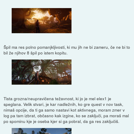
Špil ma res polno pomanjkljivosti, ki mu jih ne bi zameru, če ne bi to
bil že njihov 8 špil po istem kopitu.
Tista grozna/neupravičena težavnost, ki jo je mel elex1 je
speglana. Velik stvari, je kar nadležnih, ko gre quest v nov task,
nimaš opcije, da ti ga samo nastavi kot aktivnega, moram zmer v
log pa tam izbrat, občasno kak izgine, ko se zaključi, pa moraš mal
po spominu kje je oseba kjer si ga pobral, da ga res zaključiš.