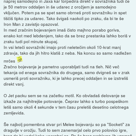
naprej samodejno in Jaxa kar torpedira direkt v sovražnika tudi če
je 50 metrov oddaljen in še udarec z orožjem je samodejno
vključen. Potem pa se spet samo obrneš proti sovražniku in spet
tiščiš tipko za udarec. Tako švigaš naokoli po zraku, da bi te še
Iron Man z zavistjo opazoval.
In med zračnim bojevanjem imaš čisto majhno porabo goriva,
enako kot med lebdenjem, tako da se brez prestanka lahko boriš v
zraku tudi pol minute skupaj.
In vsi leteči sovražniki imajo proti neletečim okoli 10-krat manj
zdravja, tako da jih hitro klatiš z neba. Na koncu so samo nadležen
mrčes
Zračno bojevanje je pametno uporabljati tudi na tleh. Nič več
tekanja od enega sovražnika do drugega, samo dvigneš se v zrak
usmeriš proti sovražniku, ki je lahko precej oddaljen in se izstreliš
direkt vanj.
O Jet packu sem se na začetku motil. Ko obvladaš delovanje se
izkaže za najhitrejše potovanje. Čeprav lahko s turbo pospeškom
letiš samo okoli 4 sekunde v tem času preletiš desetino celotnega
zemljevida.
Še najbolj pomembna stvar pri Melee bojevanju so pa "Socketi" za
dragulje v orožju. Tudi to sem zanemarjal celo prvo polovico igre,
brez da bi vedel kako uporabni so. Pa še brez problema jih vzameš