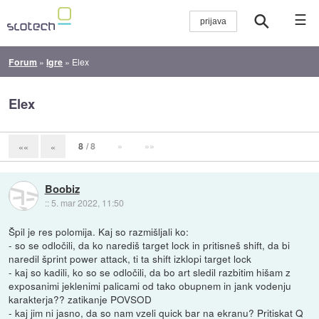
☰
Forum
»
Igre
»
Elex
Elex
8
/ 8
»
»»
««
«
Boobiz
::
5. mar 2022, 11:50
Špil je res polomija. Kaj so razmišljali ko:
- so se odločili, da ko narediš target lock in pritisneš shift, da bi
naredil šprint power attack, ti ta shift izklopi target lock
- kaj so kadili, ko so se odločili, da bo art sledil razbitim hišam z
exposanimi jeklenimi palicami od tako obupnem in jank vodenju
karakterja?? zatikanje POVSOD
- kaj jim ni jasno, da so nam vzeli quick bar na ekranu? Pritiskat Q