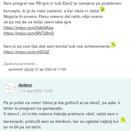
Sem preigral vse PB igre in tudi Elex2 je narejena po podobnem
konceptu, ki je že malo zastarel, a kar vleče in vleče
Mogoče bi prvemu Elexu vseeno dal rahlo višjo oceno.
Je pa res da ne ležijo vsem take igre.
https://imgur.com/0qbGKag
https://imgur.com/MVTJ9m3
Sem si pa vzel čas das sem končal tudi vse achievemente
https://imgur.com/yljSOtZ
Zgodovina sprememb…
spremenil:
killer86
(
2. apr 2022 ob 17:43
)
dolenc
::
14. sep 2022, 14:44
Pa je prišel na vrsto! Izbira je bla gothic3 al pa elex2, pa ajde, k
lahko to preigram na gamepadu.
V elexu1, mi ni bla nobena frakcija pretirano všeč, začel sem z
berserjerki, pridružil sem se klerikom, ker so zgledal najbolj kul
,
so mi bli pa vsi tečni.