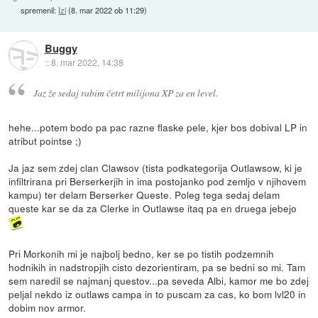
spremenil:
Izi
(
8. mar 2022 ob 11:29
)
Buggy
::
8. mar 2022, 14:38
Jaz že sedaj rabim četrt milijona XP za en level.
hehe...potem bodo pa pac razne flaske pele, kjer bos dobival LP in
atribut pointse ;)
Ja jaz sem zdej clan Clawsov (tista podkategorija Outlawsow, ki je
infiltrirana pri Berserkerjih in ima postojanko pod zemljo v njihovem
kampu) ter delam Berserker Queste. Poleg tega sedaj delam
queste kar se da za Clerke in Outlawse itaq pa en druega jebejo
Pri Morkonih mi je najbolj bedno, ker se po tistih podzemnih
hodnikih in nadstropjih cisto dezorientiram, pa se bedni so mi. Tam
sem naredil se najmanj questov...pa seveda Albi, kamor me bo zdej
peljal nekdo iz outlaws campa in to puscam za cas, ko bom lvl20 in
dobim nov armor.