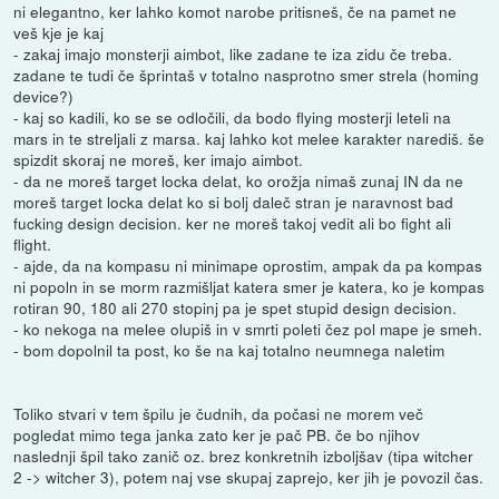
ni elegantno, ker lahko komot narobe pritisneš, če na pamet ne
veš kje je kaj
- zakaj imajo monsterji aimbot, like zadane te iza zidu če treba.
zadane te tudi če šprintaš v totalno nasprotno smer strela (homing
device?)
- kaj so kadili, ko se se odločili, da bodo flying mosterji leteli na
mars in te streljali z marsa. kaj lahko kot melee karakter narediš. še
spizdit skoraj ne moreš, ker imajo aimbot.
- da ne moreš target locka delat, ko orožja nimaš zunaj IN da ne
moreš target locka delat ko si bolj daleč stran je naravnost bad
fucking design decision. ker ne moreš takoj vedit ali bo fight ali
flight.
- ajde, da na kompasu ni minimape oprostim, ampak da pa kompas
ni popoln in se morm razmišljat katera smer je katera, ko je kompas
rotiran 90, 180 ali 270 stopinj pa je spet stupid design decision.
- ko nekoga na melee olupiš in v smrti poleti čez pol mape je smeh.
- bom dopolnil ta post, ko še na kaj totalno neumnega naletim
Toliko stvari v tem špilu je čudnih, da počasi ne morem več
pogledat mimo tega janka zato ker je pač PB. če bo njihov
naslednji špil tako zanič oz. brez konkretnih izboljšav (tipa witcher
2 -> witcher 3), potem naj vse skupaj zaprejo, ker jih je povozil čas.