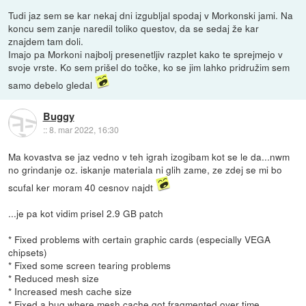
Tudi jaz sem se kar nekaj dni izgubljal spodaj v Morkonski jami. Na
koncu sem zanje naredil toliko questov, da se sedaj že kar
znajdem tam doli.
Imajo pa Morkoni najbolj presenetljiv razplet kako te sprejmejo v
svoje vrste. Ko sem prišel do točke, ko se jim lahko pridružim sem
samo debelo gledal
Buggy
::
8. mar 2022, 16:30
Ma kovastva se jaz vedno v teh igrah izogibam kot se le da...nwm
no grindanje oz. iskanje materiala ni glih zame, ze zdej se mi bo
scufal ker moram 40 cesnov najdt
...je pa kot vidim prisel 2.9 GB patch
* Fixed problems with certain graphic cards (especially VEGA
chipsets)
* Fixed some screen tearing problems
* Reduced mesh size
* Increased mesh cache size
* Fixed a bug where mesh cache got fragmented over time