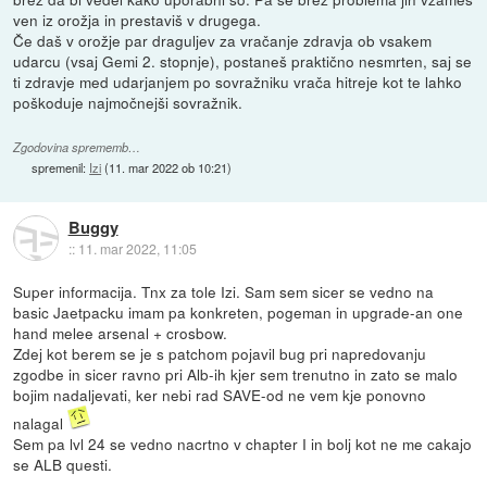
ven iz orožja in prestaviš v drugega.
Če daš v orožje par draguljev za vračanje zdravja ob vsakem
udarcu (vsaj Gemi 2. stopnje), postaneš praktično nesmrten, saj se
ti zdravje med udarjanjem po sovražniku vrača hitreje kot te lahko
poškoduje najmočnejši sovražnik.
Zgodovina sprememb…
spremenil:
Izi
(
11. mar 2022 ob 10:21
)
Buggy
::
11. mar 2022, 11:05
Super informacija. Tnx za tole Izi. Sam sem sicer se vedno na
basic Jaetpacku imam pa konkreten, pogeman in upgrade-an one
hand melee arsenal + crosbow.
Zdej kot berem se je s patchom pojavil bug pri napredovanju
zgodbe in sicer ravno pri Alb-ih kjer sem trenutno in zato se malo
bojim nadaljevati, ker nebi rad SAVE-od ne vem kje ponovno
nalagal
Sem pa lvl 24 se vedno nacrtno v chapter I in bolj kot ne me cakajo
se ALB questi.