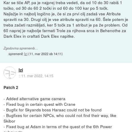
Kar se tiče AP, pa je najprej treba vedeti, da od 10 do 30 rabiš 1
točko, od 30 do 60 2 točki in od 60 do 100 kar po 5 točk.
Najlažje in najbolj logično je, če si za prvi cilj zadaš vse Atribute
spraviti na 30. Drugi cilj je vse atribute spraviti na 60. Šele potem je
treba začeti razmišljati, ker 5 točk za 1 atribut je pa že problem. Od
60 naprej je najbolje farmati Trole za njihova srca in Behenothe za
Dark Elex in craftati Dark Elex napitke.
Zgodovina sprememb…
spremenil:
Izi
(
11. mar 2022 ob 14:11
)
Izi
::
11. mar 2022, 14:15
Patch 2
- Added alternative game camera
- Fixed bug in certain quest with Crane
- Bugfix for Skyands boss Haraac could not be found
- Bugfixes for certain NPCs, who could not find their way, like
Skibor
- Fixed bug at Adam in terms of the quest of the 6th Power