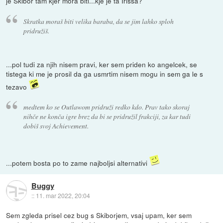
je Skibor tam kjer mora biti...kje je ta Irissa?
Skratka moraš biti velika baraba, da se jim lahko sploh
pridružiš.
...pol tudi za njih nisem pravi, ker sem priden ko angelcek, se
tistega ki me je prosil da ga usmrtim nisem mogu in sem ga le s
tezavo
medtem ko se Outlawom pridruži redko kdo. Prav tako skoraj
nihče ne konča igre brez da bi se pridružil frakciji, za kar tudi
dobiš svoj Achievement.
...potem bosta po to zame najboljsi alternativi
Buggy
::
11. mar 2022, 20:04
Sem zgleda prisel cez bug s Skiborjem, vsaj upam, ker sem