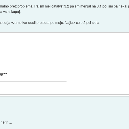
malno brez problema. Pa sm mel catalyst 3.2 pa sm menjal na 3.1 pol sm pa nekaj poi
la vse skupaj.
sorja vzame kar dosti prostora po moje. Najbrz celo 2 pci slota.
rji??
e tri ...