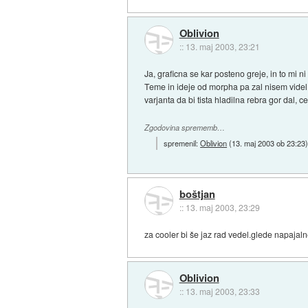
Oblivion
::
13. maj 2003, 23:21
Ja, graficna se kar posteno greje, in to mi n
Teme in ideje od morpha pa zal nisem videl,
varjanta da bi tista hladilna rebra gor dal, c
Zgodovina sprememb…
spremenil:
Oblivion
(
13. maj 2003 ob 23:23
boštjan
::
13. maj 2003, 23:29
za cooler bi še jaz rad vedel.glede napajal
Oblivion
::
13. maj 2003, 23:33