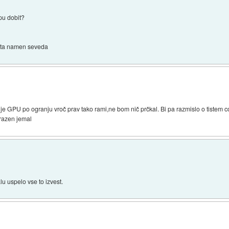
pu dobit?
as ta namen seveda
a je GPU po ogranju vroč prav tako rami,ne bom nič prčkal. Bi pa razmislo o tiste
arazen jemal
u uspelo vse to izvest.