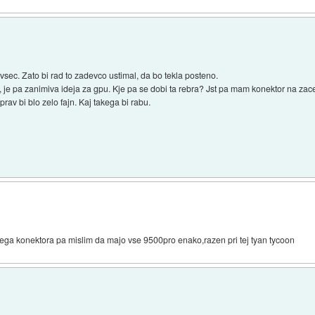
i vsec. Zato bi rad to zadevco ustimal, da bo tekla posteno.
 je pa zanimiva ideja za gpu. Kje pa se dobi ta rebra? Jst pa mam konektor na zacet
eprav bi blo zelo fajn. Kaj takega bi rabu.
)
nega konektora pa mislim da majo vse 9500pro enako,razen pri tej tyan tycoon