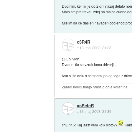
Dvomim, ker mi je do 2 dni nazaj delalo nor
Malo sm pretiraval, zdej pa malce cudno de
Mislim da ce das en navaden cooler od proce
c3R4R
::
13. maj 2003, 21:23
@Oblivion
Dvomn, če so vzrok temu driverji...
Kva si še delu s compom, poleg tega z drive
Zaradi neurij imajo hrasti globje korenine.
asPeteR
::
13. maj 2003, 21:39
criLin15: Kaj jazst vem kolk slotov?
Kaksn