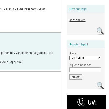
ni, v luknje v hladilniku sem uvil se
Hitre funkcije
seznam tem
Posebni izpisi
 jst ksn nov ventilator za na graficno, pol
Avtor:
 ideja kaj bi blo?
Ključna beseda: