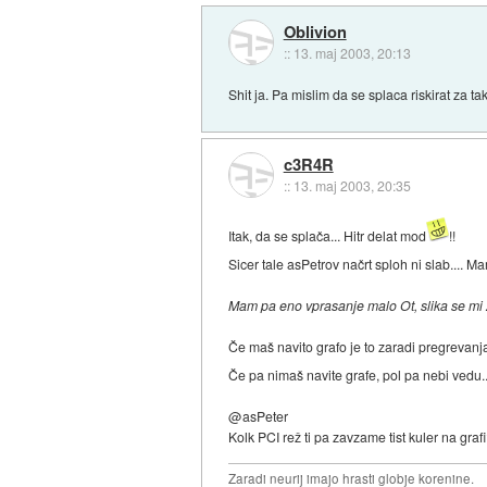
Oblivion
::
13. maj 2003, 20:13
Shit ja. Pa mislim da se splaca riskirat za 
c3R4R
::
13. maj 2003, 20:35
Itak, da se splača... Hitr delat mod
!!
Sicer tale asPetrov načrt sploh ni slab.... 
Mam pa eno vprasanje malo Ot, slika se mi z
Če maš navito grafo je to zaradi pregrevanja
Če pa nimaš navite grafe, pol pa nebi vedu..
@asPeter
Kolk PCI rež ti pa zavzame tist kuler na graf
Zaradi neurij imajo hrasti globje korenine.