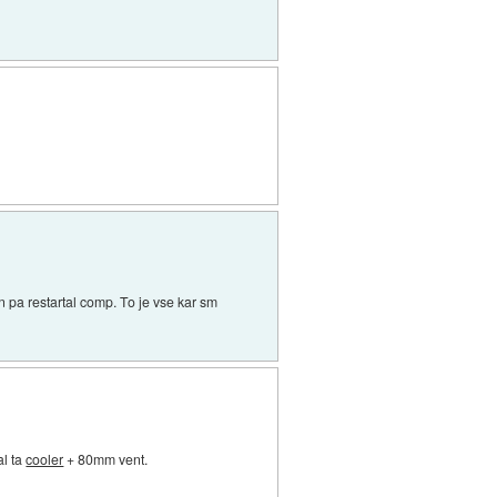
on pa restartal comp. To je vse kar sm
al ta
cooler
+ 80mm vent.