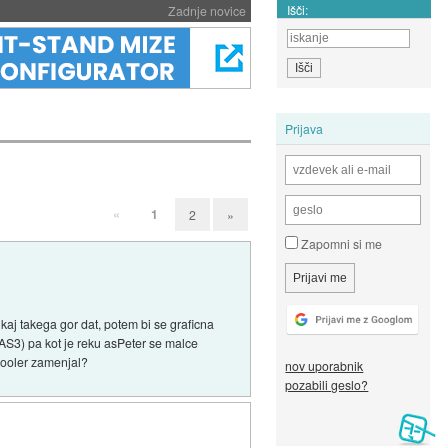
Išči:
Zadnje novice
Prijava
«
1
2
»
Zapomni si me
 kaj takega gor dat, potem bi se graficna
 AS3) pa kot je reku asPeter se malce
 cooler zamenjal?
nov uporabnik
pozabili geslo?