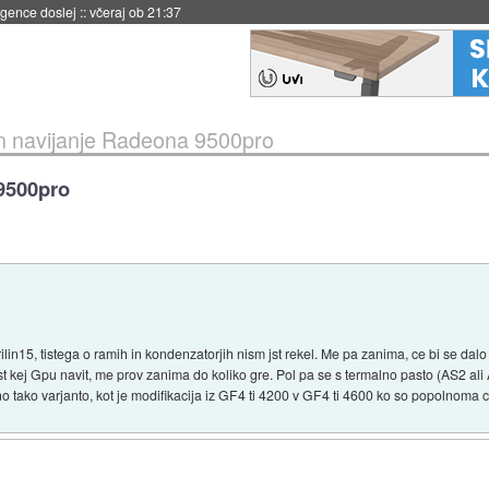
 umetne inteligence
::
včeraj ob 21:23
in navijanje Radeona 9500pro
 9500pro
ilin15, tistega o ramih in kondenzatorjih nism jst rekel. Me pa zanima, ce bi se dalo
st kej Gpu navit, me prov zanima do koliko gre. Pol pa se s termalno pasto (AS2 ali
aksno tako varjanto, kot je modifikacija iz GF4 ti 4200 v GF4 ti 4600 ko so popolnoma