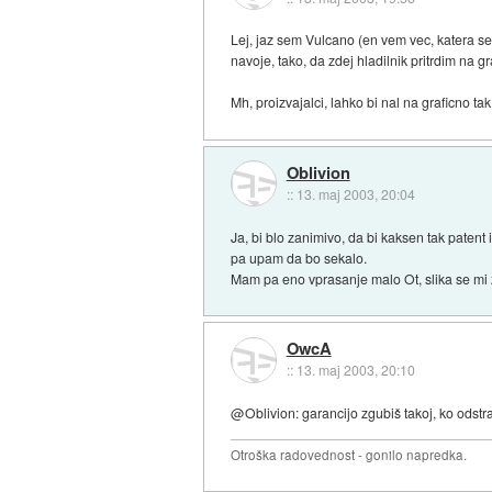
Lej, jaz sem Vulcano (en vem vec, katera seri
navoje, tako, da zdej hladilnik pritrdim na gra
Mh, proizvajalci, lahko bi nal na graficno tak
Oblivion
::
13. maj 2003, 20:04
Ja, bi blo zanimivo, da bi kaksen tak patent 
pa upam da bo sekalo.
Mam pa eno vprasanje malo Ot, slika se mi z
OwcA
::
13. maj 2003, 20:10
@Oblivion: garancijo zgubiš takoj, ko odstra
Otroška radovednost - gonilo napredka.