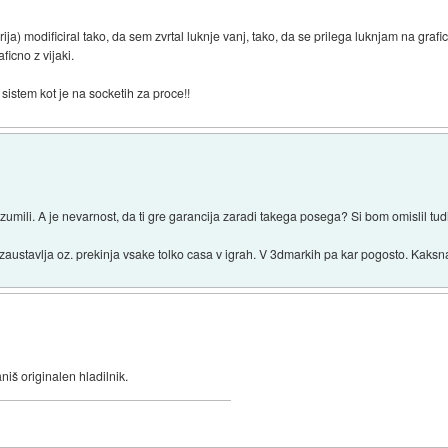
ja) modificiral tako, da sem zvrtal luknje vanj, tako, da se prilega luknjam na grafic
ficno z vijaki.
 sistem kot je na socketih za proce!!
izumili. A je nevarnost, da ti gre garancija zaradi takega posega? Si bom omislil tudi
austavlja oz. prekinja vsake tolko casa v igrah. V 3dmarkih pa kar pogosto. Kaksna
niš originalen hladilnik.