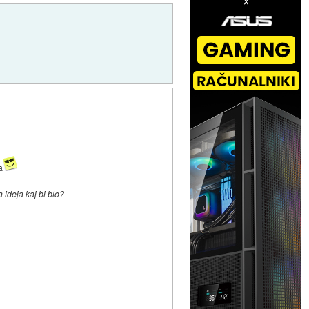
a
 ideja kaj bi blo?