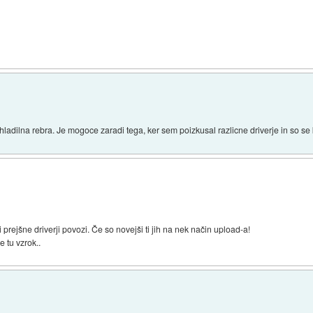
 hladilna rebra. Je mogoce zaradi tega, ker sem poizkusal razlicne driverje in so s
i prejšne driverji povozi. Če so novejši ti jih na nek način upload-a!
e tu vzrok..