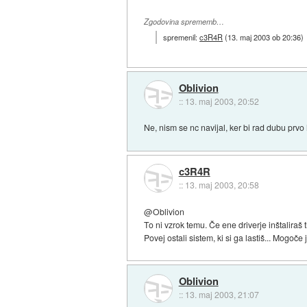
Zgodovina sprememb…
spremenil:
c3R4R
(
13. maj 2003 ob 20:36
)
Oblivion
::
13. maj 2003, 20:52
Ne, nism se nc navijal, ker bi rad dubu prvo
c3R4R
::
13. maj 2003, 20:58
@Oblivion
To ni vzrok temu. Če ene driverje inštaliraš t
Povej ostali sistem, ki si ga lastiš... Mogoče j
Oblivion
::
13. maj 2003, 21:07