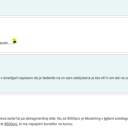
otih....
lo v smartgart napisano da je fastwrite na on sam obkljukana je bla off in sm dal na 
reva karta?al pa defragmentiraj disk. No za 9500pro je Morphling v
tej
temi predlag
 ta
9500pro
, ki ma napajalni konektor na koncu.