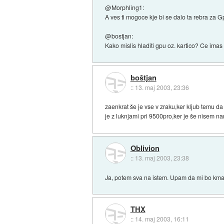
@Morphling1:
A ves ti mogoce kje bi se dalo ta rebra za G
@bostjan:
Kako mislis hladiti gpu oz. kartico? Ce im
boštjan
::
13. maj 2003, 23:36
zaenkrat še je vse v zraku,ker kljub temu d
je z luknjami pri 9500pro,ker je še nisem n
Oblivion
::
13. maj 2003, 23:38
Ja, potem sva na istem. Upam da mi bo kmal
THX
::
14. maj 2003, 16:11