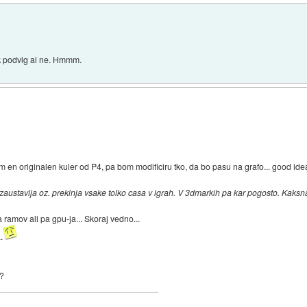
tak podvig al ne. Hmmm.
Mam en originalen kuler od P4, pa bom modificiru tko, da bo pasu na grafo... good ide
austavlja oz. prekinja vsake tolko casa v igrah. V 3dmarkih pa kar pogosto. Kaksna
 ramov ali pa gpu-ja... Skoraj vedno...
.
i?