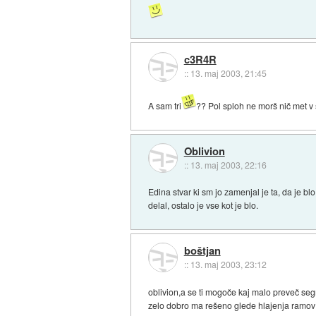
c3R4R
::
13. maj 2003, 21:45
A sam tri
?? Pol sploh ne morš nič met v sl
Oblivion
::
13. maj 2003, 22:16
Edina stvar ki sm jo zamenjal je ta, da je b
delal, ostalo je vse kot je blo.
boštjan
::
13. maj 2003, 23:12
oblivion,a se ti mogoče kaj malo preveč seg
zelo dobro ma rešeno glede hlajenja ramov