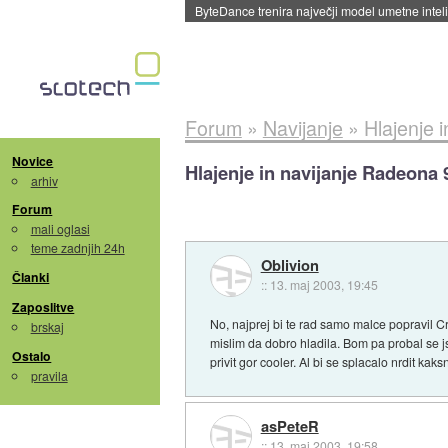
Spletne strani začele streči oglase za agente
Forum
»
Navijanje
»
Hlajenje 
Novice
Hlajenje in navijanje Radeona
arhiv
Forum
mali oglasi
teme zadnjih 24h
Oblivion
Članki
::
13. maj 2003, 19:45
Zaposlitve
No, najprej bi te rad samo malce popravil Cr
brskaj
mislim da dobro hladila. Bom pa probal se j
Ostalo
privit gor cooler. Al bi se splacalo nrdit k
pravila
asPeteR
::
13. maj 2003, 19:58