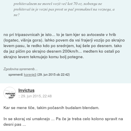
prehitevalnem ne moreš vozit več kot 70 oz. nobenga ne
prehitevaš in je vozni pas prost se pač premakneš na voznega, a
ne?
no pri tripasovnicah je isto... to je tam kjer so avtoceste v hrib
(logatec, višnja gora). lahko povem da vsi frajerji vozijo po skrajno
levem pasu, le redko kdo po srednjem, kaj šele po desnem. tako
da jaz pičim po skrajno desnem 200km/h... medtem ko ostali po
skrajno levem tekmujejo komu bolj potegne.
Zgodovina sprememb…
spremenil:
korenje3
(
29. jun 2015 ob 22:42
)
Invictus
::
29. jun 2015, 22:48
Kar se mene tiče, takim počasnih budalam blendam.
In se skoraj vsi umaknejo ... Pa če je treba celo kolono spravit na
desni pas ...