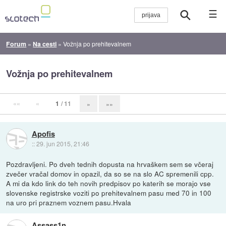
☰
Forum
»
Na cesti
»
Vožnja po prehitevalnem
Vožnja po prehitevalnem
««
«
1
/ 11
»
»»
Apofis
::
29. jun 2015, 21:46
Pozdravljeni. Po dveh tednih dopusta na hrvaškem sem se včeraj
zvečer vračal domov in opazil, da so se na slo AC spremenili cpp.
A mi da kdo link do teh novih predpisov po katerih se morajo vse
slovenske registrske voziti po prehitevalnem pasu med 70 in 100
na uro pri praznem voznem pasu.Hvala
Assass1n