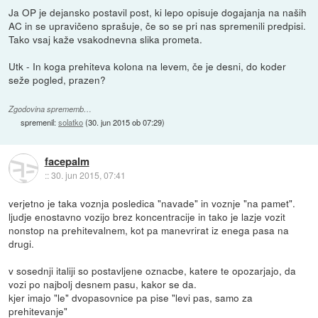
Ja OP je dejansko postavil post, ki lepo opisuje dogajanja na naših
AC in se upravičeno sprašuje, če so se pri nas spremenili predpisi.
Tako vsaj kaže vsakodnevna slika prometa.
Utk - In koga prehiteva kolona na levem, če je desni, do koder
seže pogled, prazen?
Zgodovina sprememb…
spremenil:
solatko
(
30. jun 2015 ob 07:29
)
facepalm
::
30. jun 2015, 07:41
verjetno je taka voznja posledica "navade" in voznje "na pamet".
ljudje enostavno vozijo brez koncentracije in tako je lazje vozit
nonstop na prehitevalnem, kot pa manevrirat iz enega pasa na
drugi.
v sosednji italiji so postavljene oznacbe, katere te opozarjajo, da
vozi po najbolj desnem pasu, kakor se da.
kjer imajo "le" dvopasovnice pa pise "levi pas, samo za
prehitevanje"