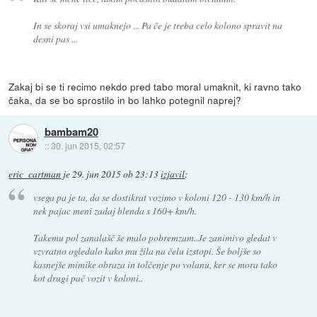
In se skoraj vsi umaknejo ... Pa če je treba celo kolono spravit na
desni pas ...
Zakaj bi se ti recimo nekdo pred tabo moral umaknit, ki ravno tako
čaka, da se bo sprostilo in bo lahko potegnil naprej?
bambam20
::
30. jun 2015, 02:57
eric_cartman
je
29. jun 2015 ob 23:13
izjavil
:
vsega pa je ta, da se dostikrat vozimo v koloni 120 - 130 km/h in
nek pajac meni zadaj blenda s 160+ km/h.
Takemu pol zanalašč še malo pobremzam..Je zanimivo gledat v
vzvratno ogledalo kako mu žila na čelu izstopi. Še boljše so
kasnejše mimike obraza in tolčenje po volanu, ker se mora tako
kot drugi pač vozit v koloni..