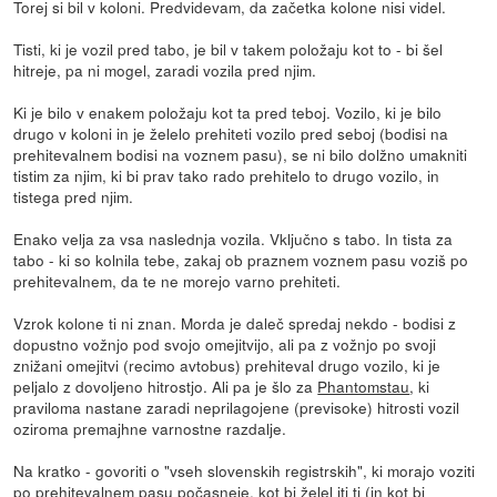
Torej si bil v koloni. Predvidevam, da začetka kolone nisi videl.
Tisti, ki je vozil pred tabo, je bil v takem položaju kot to - bi šel
hitreje, pa ni mogel, zaradi vozila pred njim.
Ki je bilo v enakem položaju kot ta pred teboj. Vozilo, ki je bilo
drugo v koloni in je želelo prehiteti vozilo pred seboj (bodisi na
prehitevalnem bodisi na voznem pasu), se ni bilo dolžno umakniti
tistim za njim, ki bi prav tako rado prehitelo to drugo vozilo, in
tistega pred njim.
Enako velja za vsa naslednja vozila. Vključno s tabo. In tista za
tabo - ki so kolnila tebe, zakaj ob praznem voznem pasu voziš po
prehitevalnem, da te ne morejo varno prehiteti.
Vzrok kolone ti ni znan. Morda je daleč spredaj nekdo - bodisi z
dopustno vožnjo pod svojo omejitvijo, ali pa z vožnjo po svoji
znižani omejitvi (recimo avtobus) prehiteval drugo vozilo, ki je
peljalo z dovoljeno hitrostjo. Ali pa je šlo za
Phantomstau
, ki
praviloma nastane zaradi neprilagojene (previsoke) hitrosti vozil
oziroma premajhne varnostne razdalje.
Na kratko - govoriti o "vseh slovenskih registrskih", ki morajo voziti
po prehitevalnem pasu počasneje, kot bi želel iti ti (in kot bi