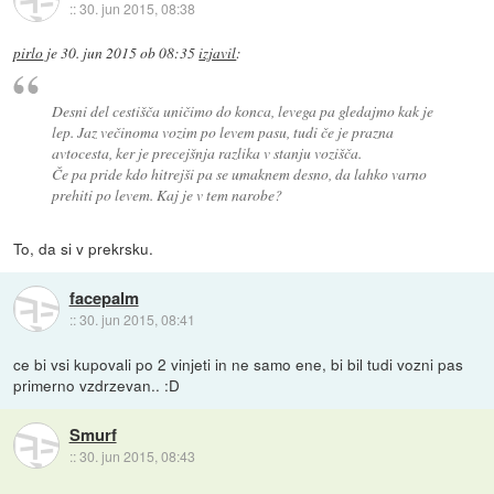
::
30. jun 2015, 08:38
pirlo
je
30. jun 2015 ob 08:35
izjavil
:
Desni del cestišča uničimo do konca, levega pa gledajmo kak je
lep. Jaz večinoma vozim po levem pasu, tudi če je prazna
avtocesta, ker je precejšnja razlika v stanju vozišča.
Če pa pride kdo hitrejši pa se umaknem desno, da lahko varno
prehiti po levem. Kaj je v tem narobe?
To, da si v prekrsku.
facepalm
::
30. jun 2015, 08:41
ce bi vsi kupovali po 2 vinjeti in ne samo ene, bi bil tudi vozni pas
primerno vzdrzevan.. :D
Smurf
::
30. jun 2015, 08:43