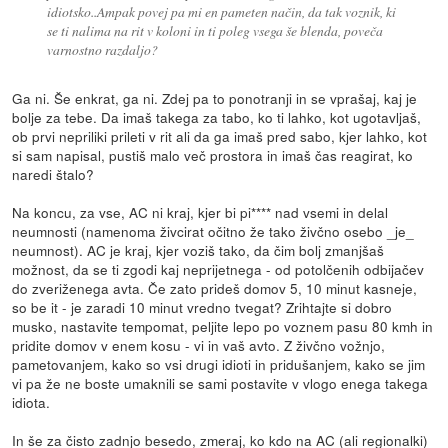
idiotsko..Ampak povej pa mi en pameten način, da tak voznik, ki
se ti nalima na rit v koloni in ti poleg vsega še blenda, poveča
varnostno razdaljo?
Ga ni. Še enkrat, ga ni. Zdej pa to ponotranji in se vprašaj, kaj je
bolje za tebe. Da imaš takega za tabo, ko ti lahko, kot ugotavljaš,
ob prvi nepriliki prileti v rit ali da ga imaš pred sabo, kjer lahko, kot
si sam napisal, pustiš malo več prostora in imaš čas reagirat, ko
naredi štalo?
Na koncu, za vse, AC ni kraj, kjer bi pi**** nad vsemi in delal
neumnosti (namenoma živcirat očitno že tako živčno osebo _je_
neumnost). AC je kraj, kjer voziš tako, da čim bolj zmanjšaš
možnost, da se ti zgodi kaj neprijetnega - od potolčenih odbijačev
do zveriženega avta. Če zato prideš domov 5, 10 minut kasneje,
so be it - je zaradi 10 minut vredno tvegat? Zrihtajte si dobro
musko, nastavite tempomat, peljite lepo po voznem pasu 80 kmh in
pridite domov v enem kosu - vi in vaš avto. Z živčno vožnjo,
pametovanjem, kako so vsi drugi idioti in pridušanjem, kako se jim
vi pa že ne boste umaknili se sami postavite v vlogo enega takega
idiota.
In še za čisto zadnjo besedo, zmeraj, ko kdo na AC (ali regionalki)