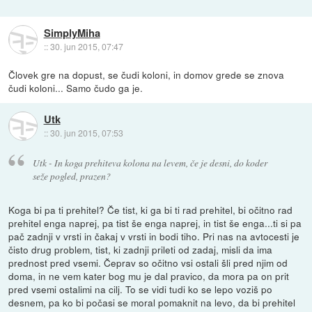
SimplyMiha
::
30. jun 2015, 07:47
Človek gre na dopust, se čudi koloni, in domov grede se znova
čudi koloni... Samo čudo ga je.
Utk
::
30. jun 2015, 07:53
Utk - In koga prehiteva kolona na levem, če je desni, do koder
seže pogled, prazen?
Koga bi pa ti prehitel? Če tist, ki ga bi ti rad prehitel, bi očitno rad
prehitel enga naprej, pa tist še enga naprej, in tist še enga...ti si pa
pač zadnji v vrsti in čakaj v vrsti in bodi tiho. Pri nas na avtocesti je
čisto drug problem, tist, ki zadnji prileti od zadaj, misli da ima
prednost pred vsemi. Čeprav so očitno vsi ostali šli pred njim od
doma, in ne vem kater bog mu je dal pravico, da mora pa on prit
pred vsemi ostalimi na cilj. To se vidi tudi ko se lepo voziš po
desnem, pa ko bi počasi se moral pomaknit na levo, da bi prehitel