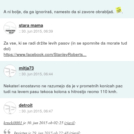
A ni bolje, da ga ignoriraš, namesto da si zavore obrabljaš.
.
stara mama
::
30. jun 2015, 06:39
Za vse, ki se radi držite levih pasov (in se spomnite da morate tud
dol)
https://www.facebook.com/StanleyRoberts...
mitja73
::
30. jun 2015, 06:44
Nekateri enostavno ne razumejo da je v prometnih konicah pac
tudi na levem pasu tekoca kolona s hitrostjo recmo 110 kmh.
detroit
::
30. jun 2015, 06:47
krneki0001
je
30. jun 2015 ob 02:25
izjavil
:
Invictus
je
29. jun 2015 ob 22:48
izjavil
: