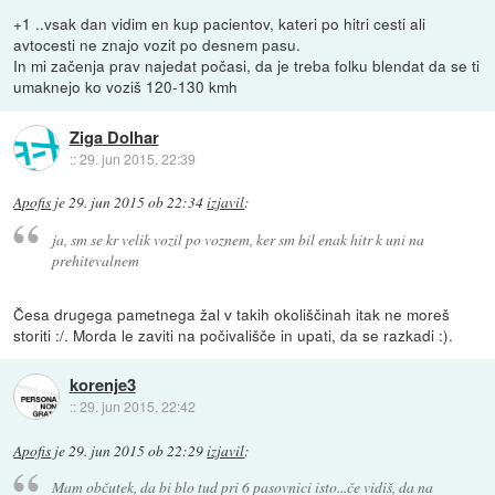
+1 ..vsak dan vidim en kup pacientov, kateri po hitri cesti ali
avtocesti ne znajo vozit po desnem pasu.
In mi začenja prav najedat počasi, da je treba folku blendat da se ti
umaknejo ko voziš 120-130 kmh
Ziga Dolhar
::
29. jun 2015, 22:39
Apofis
je
29. jun 2015 ob 22:34
izjavil
:
ja, sm se kr velik vozil po voznem, ker sm bil enak hitr k uni na
prehitevalnem
Česa drugega pametnega žal v takih okoliščinah itak ne moreš
storiti :/. Morda le zaviti na počivališče in upati, da se razkadi :).
korenje3
::
29. jun 2015, 22:42
Apofis
je
29. jun 2015 ob 22:29
izjavil
:
Mam občutek, da bi blo tud pri 6 pasovnici isto...če vidiš, da na