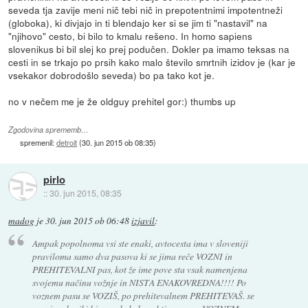
seveda tja zavije meni nič tebi nič in prepotentnimi impotentneži
(globoka), ki divjajo in ti blendajo ker si se jim ti "nastavil" na
"njihovo" cesto, bi bilo to kmalu rešeno. In homo sapiens
slovenikus bi bil slej ko prej podučen. Dokler pa imamo teksas na
cesti in se trkajo po prsih kako malo število smrtnih izidov je (kar je
vsekakor dobrodošlo seveda) bo pa tako kot je.
no v nečem me je že oldguy prehitel gor:) thumbs up
Zgodovina sprememb…
spremenil:
detroit
(
30. jun 2015 ob 08:35
)
pirlo
::
30. jun 2015, 08:35
madog
je
30. jun 2015 ob 06:48
izjavil
:
Ampak popolnoma vsi ste enaki, avtocesta ima v sloveniji
praviloma samo dva pasova ki se jima reče VOZNI in
PREHITEVALNI pas, kot že ime pove sta vsak namenjena
svojemu načinu vožnje in NISTA ENAKOVREDNA!!!! Po
voznem pasu se VOZIŠ, po prehitevalnem PREHITEVAŠ. se