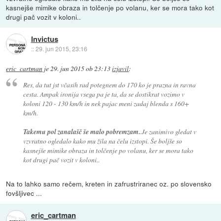
kasnejše mimike obraza in tolčenje po volanu, ker se mora tako kot
drugi pač vozit v koloni..
Invictus
::
29. jun 2015, 23:16
eric_cartman
je
29. jun 2015 ob 23:13
izjavil
:
Res, da tut jst včasih rad potegnem do 170 ko je prazna in ravna
cesta. Ampak ironija vsega pa je ta, da se dostikrat vozimo v
koloni 120 - 130 km/h in nek pajac meni zadaj blenda s 160+
km/h.
Takemu pol zanalašč še malo pobremzam.
.Je zanimivo gledat v
vzvratno ogledalo kako mu žila na čelu izstopi. Še boljše so
kasnejše mimike obraza in tolčenje po volanu, ker se mora tako
kot drugi pač vozit v koloni..
Na to lahko samo rečem, kreten in zafrustriranec oz. po slovensko
fovšljivec ...
eric_cartman