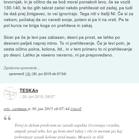
tovornjak, in je očitno da se boš moral pomaknit levo, če se voziš
130-140, te bo glih takrat začel nekdo prehitevat od zadaj, pa tudi
če daš prej žmigavec, to vsi ignorirajo. Tega niti v Italiji NI. Če si za
nekom, počakaj da on naredi svoje, potem si pa ti na vrsti. Pa te
pol kurca ne briga koga on prehiteva in zakaj.
Sicer pa če je levi pas zabasan, desni pa prost, se lahko po
desnem pelješ naprej mimo. To ni prehitevanje. Če je levi poln, je
cesta očitno polna, kolona, itd., in v tem primeru to ni prehitevanje
po desni. Lahko je vseeno nevarno, ni pa prepovedano.
Zgodovina sprememb…
spremenil:
Utk
(
30. jun 2015 ob 07:54
)
TESKAn
::
30. jun 2015, 08:07
eric_cartman
je
30. jun 2015 ob 07:44
izjavil
:
Torej to delam predvsem ne zaradi aspekta živciranja voznika,
ampak zarad sebe, ker ga bom imel takoj v riti če moram jaz kaj
pobremzat zaradi kolone pred mano. Mogoče se sliši