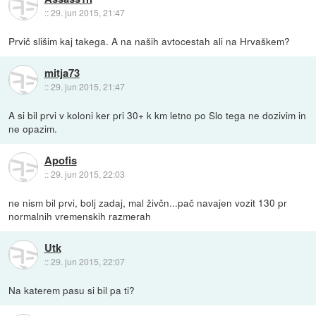
::
29. jun 2015, 21:47
Prvič slišim kaj takega. A na naših avtocestah ali na Hrvaškem?
mitja73
::
29. jun 2015, 21:47
A si bil prvi v koloni ker pri 30+ k km letno po Slo tega ne dozivim in
ne opazim.
Apofis
::
29. jun 2015, 22:03
ne nism bil prvi, bolj zadaj, mal živčn...pač navajen vozit 130 pr
normalnih vremenskih razmerah
Utk
::
29. jun 2015, 22:07
Na katerem pasu si bil pa ti?