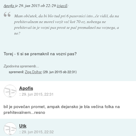
Apofis
je
29. jun 2015 ob 22:29
izjavil
:
Mam občutek, da bi blo tud pri 6 pasovnici isto...če vidiš, da na
prehitevalnem ne moreš vozit več kot 70 oz. nobenga ne
prehitevaš in je vozni pas prost se pač premakneš na voznega, a
ne?
Torej - ti si se premaknil na vozni pas?
Zgodovina sprememb…
spremenil:
Ziga Dolhar
(
29. jun 2015 ob 22:31
)
Apofis
::
29. jun 2015, 22:31
bil je povečan promet, ampak dejansko je bla večina folka na
prehitevalnem...resno
Utk
::
29. jun 2015, 22:32