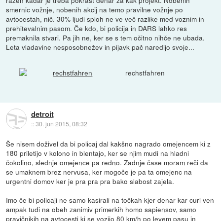
razen kadar je treba pokrast denar za kak projekt. Nobenih
smernic vožnje, nobenih akcij na temo pravilne vožnje po
avtocestah, nič. 30% ljudi sploh ne ve več razlike med voznim in
prehitevalnim pasom. Če kdo, bi policija in DARS lahko res
premaknila stvari. Pa jih ne, ker se s tem očitno nihče ne ubada.
Leta vladavine nesposobnežev in pijavk pač naredijo svoje...
rechstfahren
detroit
::
30. jun 2015, 08:32
Še nisem doživel da bi policaj dal kakšno nagrado omejencem ki z
180 priletijo v kolono in blentajo, ker se njim mudi na hladni
čokolino, slednje omejence pa redno. Zadnje čase moram reči da
se umaknem brez nervusa, ker mogoče je pa ta omejenc na
urgentni domov ker je pra pra pra bako slabost zajela.
Imo če bi policaji ne samo kasirali na točkah kjer denar kar curi ven
ampak tudi na obeh zanimiv primerkih homo sapiensov, samo
pravičnikih na avtocesti ki se vozijo 80 km/h po levem pasu in