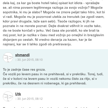
dela kaj, za kar ga boste hoteli takoj opisat kot idiota - vprašajte
se, ali nima povsem legitimnega razloga za svojo vožnjo? Mogoče
sopotnika, ki mu je slabo? Mogoče ne zmore peljat tako hitro, kot bi
vi radi. Mogoče mu je pozornost utekla za trenutek (se zgodi vsem,
kdor pravi drugače, laže sam sebi). Tisoče razlogov, ki jih ne
poznate in ne morete poznat. Dejte dvakrat vdihnit in vozite tako,
da ne boste končali v jarku. Več časa ste porabili, ko ste brali ta
moj post, kot je razlika v času med vožnjo po omejitvi in brezglavim
divjanjem po cestah. Ni vredno denarja za kazen, kar je še
najmanj, kar se ti lahko zgodi ob pretiravanju.
shmandi
::
30. jun 2015, 08:10
To je zadnje čase res groza.
Če voziš po levem pasu in ne prehitevaš, si v prekršku. Torej, tudi,
če si v koloni na levem pasu in voziš nekomu čisto za ritjo, si v
prekršku, če na desnem ni nobenega, ki ga prehitevaš.
Utk
::
30. jun 2015, 08:12