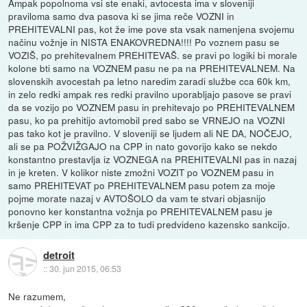
Ampak popolnoma vsi ste enaki, avtocesta ima v sloveniji
praviloma samo dva pasova ki se jima reče VOZNI in
PREHITEVALNI pas, kot že ime pove sta vsak namenjena svojemu
načinu vožnje in NISTA ENAKOVREDNA!!!! Po voznem pasu se
VOZIŠ, po prehitevalnem PREHITEVAŠ. se pravi po logiki bi morale
kolone bti samo na VOZNEM pasu ne pa na PREHITEVALNEM. Na
slovenskih avocestah pa letno naredim zaradi službe cca 60k km,
in zelo redki ampak res redki pravilno uporabljajo pasove se pravi
da se vozijo po VOZNEM pasu in prehitevajo po PREHITEVALNEM
pasu, ko pa prehitijo avtomobil pred sabo se VRNEJO na VOZNI
pas tako kot je pravilno. V sloveniji se ljudem ali NE DA, NOČEJO,
ali se pa POŽVIŽGAJO na CPP in nato govorijo kako se nekdo
konstantno prestavlja iz VOZNEGA na PREHITEVALNI pas in nazaj
in je kreten. V kolikor niste zmožni VOZIT po VOZNEM pasu in
samo PREHITEVAT po PREHITEVALNEM pasu potem za moje
pojme morate nazaj v AVTOŠOLO da vam te stvari objasnijo
ponovno ker konstantna vožnja po PREHITEVALNEM pasu je
kršenje CPP in ima CPP za to tudi predvideno kazensko sankcijo.
detroit
::
30. jun 2015, 06:53
Ne razumem,