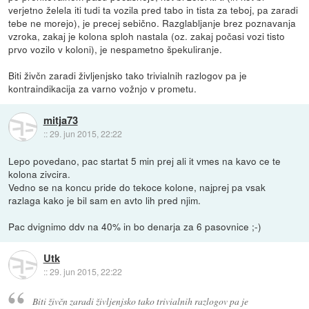
verjetno želela iti tudi ta vozila pred tabo in tista za teboj, pa zaradi
tebe ne morejo), je precej sebično. Razglabljanje brez poznavanja
vzroka, zakaj je kolona sploh nastala (oz. zakaj počasi vozi tisto
prvo vozilo v koloni), je nespametno špekuliranje.
Biti živčn zaradi življenjsko tako trivialnih razlogov pa je
kontraindikacija za varno vožnjo v prometu.
mitja73
::
29. jun 2015, 22:22
Lepo povedano, pac startat 5 min prej ali it vmes na kavo ce te
kolona zivcira.
Vedno se na koncu pride do tekoce kolone, najprej pa vsak
razlaga kako je bil sam en avto lih pred njim.
Pac dvignimo ddv na 40% in bo denarja za 6 pasovnice ;-)
Utk
::
29. jun 2015, 22:22
Biti živčn zaradi življenjsko tako trivialnih razlogov pa je