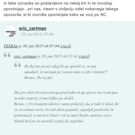
in take oznacbe so postavljene na nekaj km in te nonstop
opominjajo.. pri nas, nisem v zivljenju videl nobenega takega
opozorila, ki bi voznike opominjala kako se vozi po AC.
eric_cartman
::
30. jun 2015, 07:44
TESKAn
je
30. jun 2015 ob 07:04
izjavil
:
eric_cartman
je
29. jun 2015 ob 23:41
izjavil
:
Pa daj mi povej zakaj bi ga spustil oz. se mu
umaknil, če moram jaz ravno tako voziti v koloni?!
Resno.. Povej mi!
Da gre idiot živcirat tistega pred tabo in ga spravi na vozni pas
in tako naprej, ti mu lahko pa slediš.
Resno, z živciranjem idiotov samo pokažeš, da si tudi ti idiot. In
če res nimaš sreče, bo tak idiot popenil, zapeljal pred tebe in
pobremzal, ti mu boš zletel v rit in imel škodo, uničen večer,
hkrati boš pa še naredil zastoj do zagreba.