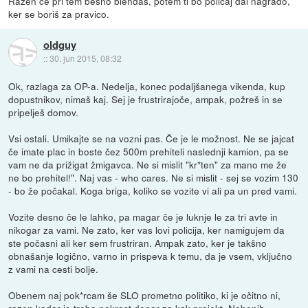
Razen če pri tem besno blendaš, potem ti bo policaj dal nagrado,
ker se boriš za pravico.
oldguy
::
30. jun 2015, 08:32
Ok, razlaga za OP-a. Nedelja, konec podaljšanega vikenda, kup
dopustnikov, nimaš kaj. Sej je frustrirajoče, ampak, požreš in se
pripelješ domov.
Vsi ostali. Umikajte se na vozni pas. Če je le možnost. Ne se jajcat
če imate plac in boste čez 500m prehiteli naslednji kamion, pa se
vam ne da prižigat žmigavca. Ne si mislit "kr*ten" za mano me že
ne bo prehitel!". Naj vas - who cares. Ne si mislit - sej se vozim 130
- bo že počakal. Koga briga, koliko se vozite vi ali pa un pred vami.
Vozite desno če le lahko, pa magar če je luknje le za tri avte in
nikogar za vami. Ne zato, ker vas lovi policija, ker namigujem da
ste počasni ali ker sem frustriran. Ampak zato, ker je takšno
obnašanje logično, varno in prispeva k temu, da je vsem, vključno
z vami na cesti bolje.
Obenem naj pok*rcam še SLO prometno politiko, ki je očitno ni,