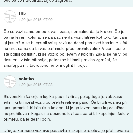
boš pa še naredil zastoj do zagreba.
Utk
::
30. jun 2015, 07:09
Če se vozi samo en po levem pasu, normalno da je kreten. Če je
pa na levem kolona, se pa pač ne da vozit hitreje kot tolk. Kaj vam
ni jasno? A se bi morali vsi spravit na desni pas med kamione z 90
na uro, samo da bi vas par imelo prost prehitevalni? V čem točno
ste boljši od tistih, ki se vozijo po levem v koloni? Zakaj se ne vi po
desnem, z isto hitrostjo, potem se bi imeli pravico zgražat, še
zmeraj pa niti teoretično ne bi mogli it hitreje.
solatko
::
30. jun 2015, 07:28
Slovenskim šoferjem logika pač ni vrlina, poleg tega je vak zase
edini, ki bi moral voziti po prehitevalnem pasu. Če bi bili vozniki pri
nas normalni, bi bila tista kolona, ki je na levem pasu in praktično
ne prehiteva nikogar, na desnem, levi pas pa bi bil zapolnjen šele v
primeru, da je desni poln.
Drugo, kar naše voznike postavlja v skupino idiotov, je prehitevanje