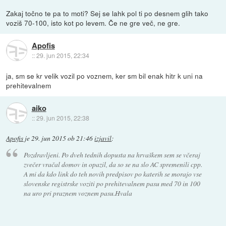
Zakaj točno te pa to moti? Sej se lahk pol ti po desnem glih tako
voziš 70-100, isto kot po levem. Če ne gre več, ne gre.
Apofis
::
29. jun 2015, 22:34
ja, sm se kr velik vozil po voznem, ker sm bil enak hitr k uni na
prehitevalnem
aiko
::
29. jun 2015, 22:38
Apofis
je
29. jun 2015 ob 21:46
izjavil
:
Pozdravljeni. Po dveh tednih dopusta na hrvaškem sem se včeraj
zvečer vračal domov in opazil, da so se na slo AC spremenili cpp.
A mi da kdo link do teh novih predpisov po katerih se morajo vse
slovenske registrske voziti po prehitevalnem pasu med 70 in 100
na uro pri praznem voznem pasu.Hvala