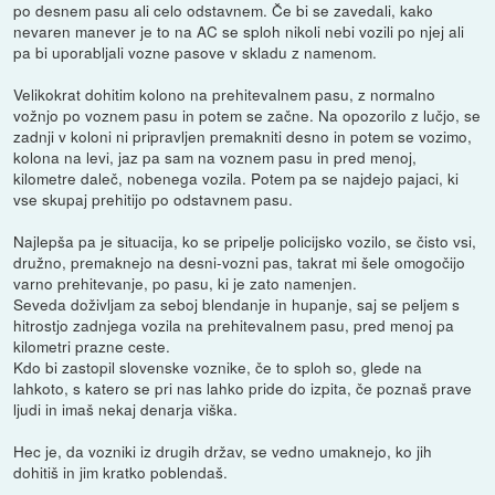
po desnem pasu ali celo odstavnem. Če bi se zavedali, kako
nevaren manever je to na AC se sploh nikoli nebi vozili po njej ali
pa bi uporabljali vozne pasove v skladu z namenom.
Velikokrat dohitim kolono na prehitevalnem pasu, z normalno
vožnjo po voznem pasu in potem se začne. Na opozorilo z lučjo, se
zadnji v koloni ni pripravljen premakniti desno in potem se vozimo,
kolona na levi, jaz pa sam na voznem pasu in pred menoj,
kilometre daleč, nobenega vozila. Potem pa se najdejo pajaci, ki
vse skupaj prehitijo po odstavnem pasu.
Najlepša pa je situacija, ko se pripelje policijsko vozilo, se čisto vsi,
družno, premaknejo na desni-vozni pas, takrat mi šele omogočijo
varno prehitevanje, po pasu, ki je zato namenjen.
Seveda doživljam za seboj blendanje in hupanje, saj se peljem s
hitrostjo zadnjega vozila na prehitevalnem pasu, pred menoj pa
kilometri prazne ceste.
Kdo bi zastopil slovenske voznike, če to sploh so, glede na
lahkoto, s katero se pri nas lahko pride do izpita, če poznaš prave
ljudi in imaš nekaj denarja viška.
Hec je, da vozniki iz drugih držav, se vedno umaknejo, ko jih
dohitiš in jim kratko poblendaš.