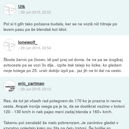
Utk
::
29. jun 2015, 22:52
Pol si ti glih tako počasna budala, ker se ne voziš nič hitreje po
levem pasu pa še blendaš kot idiot.
lonewolf_
::
29. jun 2015, 22:54
Škoda žarnic pa živcev, idi pač prej od doma. če ne pa se izogibaj
avtoceste pa se vozi 3x dlje.. izpite itak talajo ko lizike, ko gledam
moje kolege po 25. urah dobijo izpit pa.. jaz jih ne bi dal na cesto.
eric_cartman
::
29. jun 2015, 23:13
Res, da tut jst včasih rad potegnem do 170 ko je prazna in ravna
cesta. Ampak ironija vsega pa je ta, da se dostikrat vozimo v koloni
120 - 130 km/h in nek pajac meni zadaj blenda s 160+ km/h.
Takemu pol zanalašč še malo pobremzam..Je zanimivo gledat v
vzvratno ogledalo kako mu žila na čelu izstopi. Še boljše so