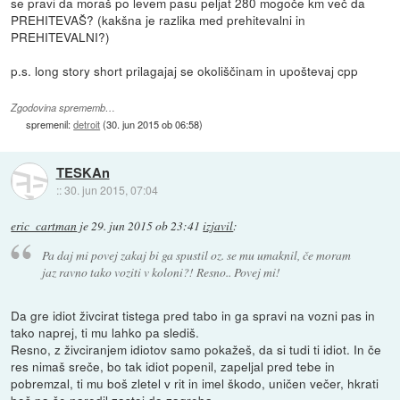
se pravi da moraš po levem pasu peljat 280 mogoče km več da
PREHITEVAŠ? (kakšna je razlika med prehitevalni in
PREHITEVALNI?)
p.s. long story short prilagajaj se okoliščinam in upoštevaj cpp
Zgodovina sprememb…
spremenil:
detroit
(
30. jun 2015 ob 06:58
)
TESKAn
::
30. jun 2015, 07:04
eric_cartman
je
29. jun 2015 ob 23:41
izjavil
:
Pa daj mi povej zakaj bi ga spustil oz. se mu umaknil, če moram
jaz ravno tako voziti v koloni?! Resno.. Povej mi!
Da gre idiot živcirat tistega pred tabo in ga spravi na vozni pas in
tako naprej, ti mu lahko pa slediš.
Resno, z živciranjem idiotov samo pokažeš, da si tudi ti idiot. In če
res nimaš sreče, bo tak idiot popenil, zapeljal pred tebe in
pobremzal, ti mu boš zletel v rit in imel škodo, uničen večer, hkrati