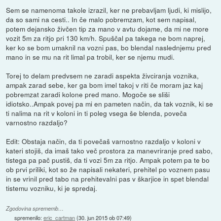
Sem se namenoma takole izrazil, ker ne prebavljam ljudi, ki mislijo,
da so sami na cesti.. In če malo pobremzam, kot sem napisal,
potem dejansko živčen tip za mano v avtu dojame, da mi ne more
vozit 5m za ritjo pri 130 km/h. Spuščal pa takega ne bom naprej,
ker ko se bom umaknil na vozni pas, bo blendal naslednjemu pred
mano in se mu na rit limal pa trobil, ker se njemu mudi.
Torej to delam predvsem ne zaradi aspekta živciranja voznika,
ampak zarad sebe, ker ga bom imel takoj v riti če moram jaz kaj
pobremzat zaradi kolone pred mano. Mogoče se sliši
idiotsko..Ampak povej pa mi en pameten način, da tak voznik, ki se
ti nalima na rit v koloni in ti poleg vsega še blenda, poveča
varnostno razdaljo?
Edit: Obstaja način, da ti povečaš varnostno razdaljo v koloni v
kateri stojiš, da imaš tako več prostora za manevriranje pred sabo,
tistega pa pač pustiš, da ti vozi 5m za ritjo. Ampak potem pa te bo
ob prvi priliki, kot so že napisali nekateri, prehitel po voznem pasu
in se vrinil pred tabo na prehitevalni pas v škarjice in spet blendal
tistemu vozniku, ki je spredaj.
Zgodovina sprememb…
spremenilo:
eric_cartman
(
30. jun 2015 ob 07:49
)