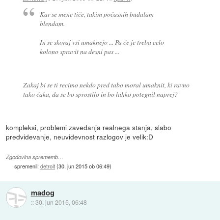
Kar se mene tiče, takim počasnih budalam
blendam.
In se skoraj vsi umaknejo ... Pa če je treba celo
kolono spravit na desni pas ...
Zakaj bi se ti recimo nekdo pred tabo moral umaknit, ki ravno
tako čaka, da se bo sprostilo in bo lahko potegnil naprej?
kompleksi, problemi zavedanja realnega stanja, slabo
predvidevanje, neuvidevnost razlogov je velik:D
Zgodovina sprememb…
spremenil:
detroit
(
30. jun 2015 ob 06:49
)
madog
::
30. jun 2015, 06:48