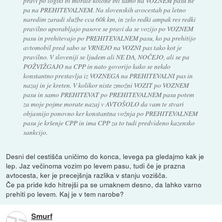
pravi po logiki bi morale kolone bti samo na VOZNEM pasu ne
pa na PREHITEVALNEM. Na slovenskih avocestah pa letno
naredim zaradi službe cca 60k km, in zelo redki ampak res redki
pravilno uporabljajo pasove se pravi da se vozijo po VOZNEM
pasu in prehitevajo po PREHITEVALNEM pasu, ko pa prehitijo
avtomobil pred sabo se VRNEJO na VOZNI pas tako kot je
pravilno. V sloveniji se ljudem ali NE DA, NOČEJO, ali se pa
POŽVIŽGAJO na CPP in nato govorijo kako se nekdo
konstantno prestavlja iz VOZNEGA na PREHITEVALNI pas in
nazaj in je kreten. V kolikor niste zmožni VOZIT po VOZNEM
pasu in samo PREHITEVAT po PREHITEVALNEM pasu potem
za moje pojme morate nazaj v AVTOŠOLO da vam te stvari
objasnijo ponovno ker konstantna vožnja po PREHITEVALNEM
pasu je kršenje CPP in ima CPP za to tudi predvideno kazensko
sankcijo.
Desni del cestišča uničimo do konca, levega pa gledajmo kak je
lep. Jaz večinoma vozim po levem pasu, tudi če je prazna
avtocesta, ker je precejšnja razlika v stanju vozišča.
Če pa pride kdo hitrejši pa se umaknem desno, da lahko varno
prehiti po levem. Kaj je v tem narobe?
Smurf