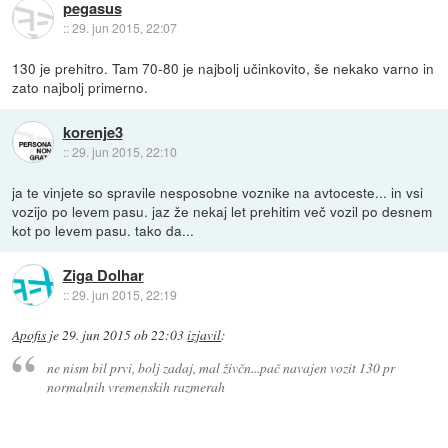
pegasus
::
29. jun 2015, 22:07
130 je prehitro. Tam 70-80 je najbolj učinkovito, še nekako varno in
zato najbolj primerno.
korenje3
::
29. jun 2015, 22:10
ja te vinjete so spravile nesposobne voznike na avtoceste... in vsi
vozijo po levem pasu. jaz že nekaj let prehitim več vozil po desnem
kot po levem pasu. tako da...
Ziga Dolhar
::
29. jun 2015, 22:19
Apofis
je
29. jun 2015 ob 22:03
izjavil
:
ne nism bil prvi, bolj zadaj, mal živčn...pač navajen vozit 130 pr
normalnih vremenskih razmerah