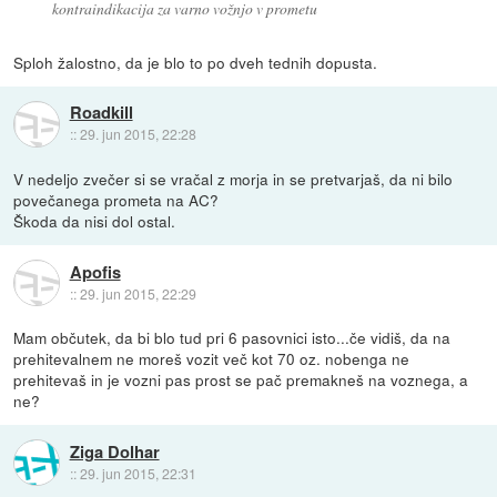
kontraindikacija za varno vožnjo v prometu
Sploh žalostno, da je blo to po dveh tednih dopusta.
Roadkill
::
29. jun 2015, 22:28
V nedeljo zvečer si se vračal z morja in se pretvarjaš, da ni bilo
povečanega prometa na AC?
Škoda da nisi dol ostal.
Apofis
::
29. jun 2015, 22:29
Mam občutek, da bi blo tud pri 6 pasovnici isto...če vidiš, da na
prehitevalnem ne moreš vozit več kot 70 oz. nobenga ne
prehitevaš in je vozni pas prost se pač premakneš na voznega, a
ne?
Ziga Dolhar
::
29. jun 2015, 22:31