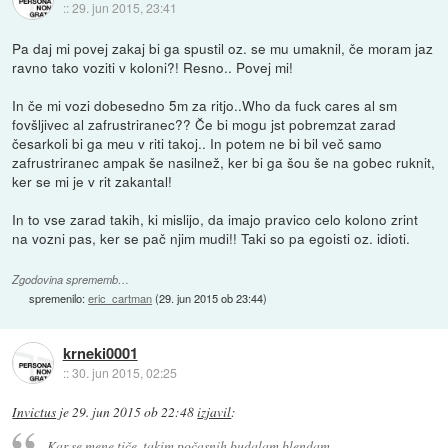
::
29. jun 2015, 23:41
Pa daj mi povej zakaj bi ga spustil oz. se mu umaknil, če moram jaz
ravno tako voziti v koloni?! Resno.. Povej mi!
In če mi vozi dobesedno 5m za ritjo..Who da fuck cares al sm
fovšljivec al zafrustriranec?? Če bi mogu jst pobremzat zarad
česarkoli bi ga meu v riti takoj.. In potem ne bi bil več samo
zafrustriranec ampak še nasilnež, ker bi ga šou še na gobec ruknit,
ker se mi je v rit zakantal!
In to vse zarad takih, ki mislijo, da imajo pravico celo kolono zrint
na vozni pas, ker se pač njim mudi!! Taki so pa egoisti oz. idioti.
Zgodovina sprememb…
spremenilo:
eric_cartman
(
29. jun 2015 ob 23:44
)
krneki0001
::
30. jun 2015, 02:25
Invictus
je
29. jun 2015 ob 22:48
izjavil
:
Kar se mene tiče, takim počasnih budalam blendam.