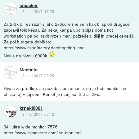
smacker
::
7. mar 2017, 17:35
Za 2-3k bi res razmišljal o 2x8core (ne vem kak bi sploh drugače
zapravil tolk keša). Za nekaj kar pa uporabljaš doma kot
workstation pa bo navit ryzen manj požrešen, tišji in precej cenejši.
Za pol budgeta dobiš to:
https://www.mindfactory.de/shopping_car...
Nekje na nivoju 6900k
Machete
::
8. mar 2017, 07:25
Hvala za predlog. Ja pozabil sem omeniti, da je tudi monitor (in
ohišje :p) v tej ceni. Komot je manj kot 2,5 ali 2k€.
krneki0001
::
8. mar 2017, 07:42
34" ultra wide monitor 757€
https://www.mimovrste.com/led-monitorji...