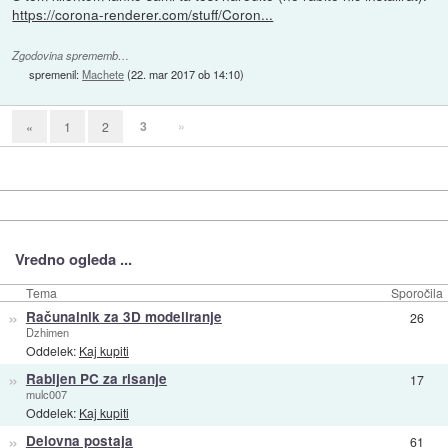
https://corona-renderer.com/stuff/Coron...
Zgodovina sprememb…
spremenil:
Machete
(
22. mar 2017 ob 14:10
)
3
»
«
1
2
Vredno ogleda ...
Tema
Sporočila
»
Računalnik za 3D modeliranje
26
Dzhimen
Oddelek:
Kaj kupiti
»
Rabljen PC za risanje
17
mulc007
Oddelek:
Kaj kupiti
»
Delovna postaja
61