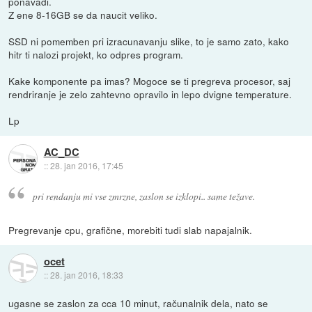
ponavadi.
Z ene 8-16GB se da naucit veliko.
SSD ni pomemben pri izracunavanju slike, to je samo zato, kako
hitr ti nalozi projekt, ko odpres program.
Kake komponente pa imas? Mogoce se ti pregreva procesor, saj
rendriranje je zelo zahtevno opravilo in lepo dvigne temperature.
Lp
AC_DC
::
28. jan 2016, 17:45
pri rendanju mi vse zmrzne, zaslon se izklopi.. same težave.
Pregrevanje cpu, grafične, morebiti tudi slab napajalnik.
ocet
::
28. jan 2016, 18:33
ugasne se zaslon za cca 10 minut, računalnik dela, nato se