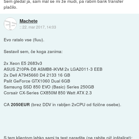
Sem gledal ja, sam mal se mi že mudi, pa rabim bank transfer
plačilo.
Machete
::
22. mar 2017, 14:03
Evo ratalo vse (fiuu).
Sestavil sem, če koga zanima:
2x Xeon E5 2683v3
ASUS Z10PA-D8 ASMB8-iKVM 2x LGA2011-3 EEB
2x Dell A7945660 D4 2133 16 GB
Palit GeForce GTX1060 Dual 6GB
Samsung SSD 850 EVO (Basic) Series 250GB
Corsair CX-Series CX850M 850 Watt ATX 2.3
CA
(brez DDV in rabljen 2xCPU od fizične osebe).
2050EUR
S tem klientom lahko sami ta test naredite (ne rabite nič inštalirat):