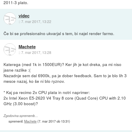
2011-3 plato.
videc
::
7. mar 2017, 13:22
Če bi se profesionalno ukvarjal s tem, bi najel render farmo.
Machete
::
7. mar 2017, 13:28
Katerega (med 1k in 1500EUR)? Ker jih je kot dreka, pa mi niso
jasne razlike :(
Nazadnje sem dal 6900k, pa je dober feedback. Sam to je blo lih 3
mesce nazaj, ko še ni blo ryznov.
* Kaj pa recimo 2x CPU plata in notri naprimer:
2x Intel Xeon E5-2620 V4 Tray 8 core (Quad Core) CPU with 2.10
GHz (3.00 boost)?
Zgodovina sprememb…
spremenil:
Machete
(
7. mar 2017 ob 13:31
)