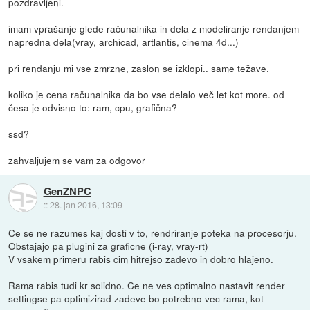
pozdravljeni.
imam vprašanje glede računalnika in dela z modeliranje rendanjem
napredna dela(vray, archicad, artlantis, cinema 4d...)
pri rendanju mi vse zmrzne, zaslon se izklopi.. same težave.
koliko je cena računalnika da bo vse delalo več let kot more. od
česa je odvisno to: ram, cpu, grafična?
ssd?
zahvaljujem se vam za odgovor
GenZNPC
::
28. jan 2016, 13:09
Ce se ne razumes kaj dosti v to, rendriranje poteka na procesorju.
Obstajajo pa plugini za graficne (i-ray, vray-rt)
V vsakem primeru rabis cim hitrejso zadevo in dobro hlajeno.
Rama rabis tudi kr solidno. Ce ne ves optimalno nastavit render
settingse pa optimizirad zadeve bo potrebno vec rama, kot