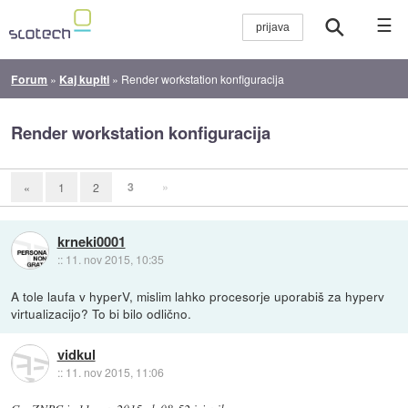
☰
Forum
»
Kaj kupiti
»
Render workstation konfiguracija
Render workstation konfiguracija
3
»
«
1
2
krneki0001
::
11. nov 2015, 10:35
A tole laufa v hyperV, mislim lahko procesorje uporabiš za hyperv
virtualizacijo? To bi bilo odlično.
vidkul
::
11. nov 2015, 11:06