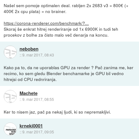
Našel sem pomoje optimalen deal. rabljen 2x 2683 v3 = 800€ (+
400€ 2x cpu plata) = no brainer.
https://corona-renderer.com/benchmark/?...
Skoraj še enkrat hitrej renderiranje od 1x 6900K in tudi teh
procekov z bolhe za čisto malo več denarja na koncu.
neboben
::
9. mar 2017, 08:43
Kako pa to, da ne uporablas GPU za render ? Pač zanima me, ker
recimo, ko sem gledu Blender benchamarke je GPU bil vedno
hitrejsi od CPU rednriranja.
Machete
::
9. mar 2017, 08:55
Ker to nisem jaz, pač pa nekaj ljudi, ki so nepremakljivi.
krneki0001
::
9. mar 2017, 09:05