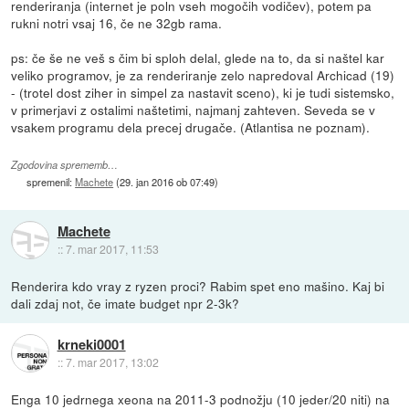
renderiranja (internet je poln vseh mogočih vodičev), potem pa
rukni notri vsaj 16, če ne 32gb rama.
ps: če še ne veš s čim bi sploh delal, glede na to, da si naštel kar
veliko programov, je za renderiranje zelo napredoval Archicad (19)
- (trotel dost ziher in simpel za nastavit sceno), ki je tudi sistemsko,
v primerjavi z ostalimi naštetimi, najmanj zahteven. Seveda se v
vsakem programu dela precej drugače. (Atlantisa ne poznam).
Zgodovina sprememb…
spremenil:
Machete
(
29. jan 2016 ob 07:49
)
Machete
::
7. mar 2017, 11:53
Renderira kdo vray z ryzen proci? Rabim spet eno mašino. Kaj bi
dali zdaj not, če imate budget npr 2-3k?
krneki0001
::
7. mar 2017, 13:02
Enga 10 jedrnega xeona na 2011-3 podnožju (10 jeder/20 niti) na