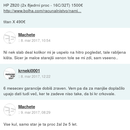
HP Z820 (2x 8jedrni proc - 16C/32T) 1500€
http://www.bolha.com/racunalnistvo/nami...
titan X 490€
Machete
::
8. mar 2017, 10:54
Ni nek slab deal kolikor mi je uspelo na hitro pogledat, tale rabljena
kišta. Sicer je malce starejši xenon tole se mi zdi, sam vseeno..
krneki0001
::
8. mar 2017, 12:22
6 mesecev garancije dobiš zraven. Vem pa da za manjše doplačilo
upajo dati tudi več, ker te zadeve niso take, da bi kr crkovale.
Machete
::
9. mar 2017, 08:29
Vse kul, samo star je ta proc žal že 5 let.