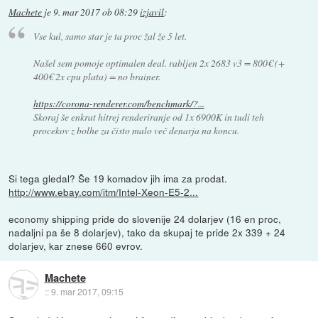
Machete
je
9. mar 2017 ob 08:29
izjavil
:
Vse kul, samo star je ta proc žal že 5 let.
Našel sem pomoje optimalen deal. rabljen 2x 2683 v3 = 800€ (+
400€ 2x cpu plata) = no brainer.
https://corona-renderer.com/benchmark/?...
Skoraj še enkrat hitrej renderiranje od 1x 6900K in tudi teh
procekov z bolhe za čisto malo več denarja na koncu.
Si tega gledal? Še 19 komadov jih ima za prodat.
http://www.ebay.com/itm/Intel-Xeon-E5-2...
economy shipping pride do slovenije 24 dolarjev (16 en proc,
nadaljni pa še 8 dolarjev), tako da skupaj te pride 2x 339 + 24
dolarjev, kar znese 660 evrov.
Machete
::
9. mar 2017, 09:15