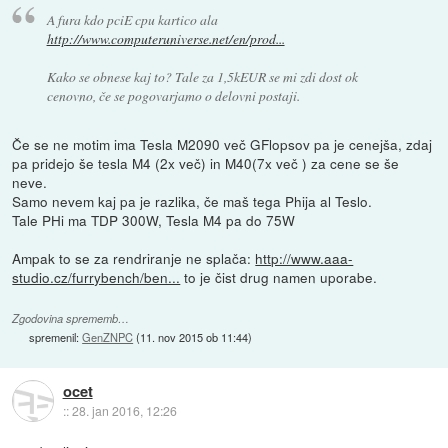
A fura kdo pciE cpu kartico ala
http://www.computeruniverse.net/en/prod...
Kako se obnese kaj to? Tale za 1,5kEUR se mi zdi dost ok
cenovno, če se pogovarjamo o delovni postaji.
Če se ne motim ima Tesla M2090 več GFlopsov pa je cenejša, zdaj
pa pridejo še tesla M4 (2x več) in M40(7x več ) za cene se še
neve.
Samo nevem kaj pa je razlika, če maš tega Phija al Teslo.
Tale PHi ma TDP 300W, Tesla M4 pa do 75W
Ampak to se za rendriranje ne splača:
http://www.aaa-
studio.cz/furrybench/ben...
to je čist drug namen uporabe.
Zgodovina sprememb…
spremenil:
GenZNPC
(
11. nov 2015 ob 11:44
)
ocet
::
28. jan 2016, 12:26