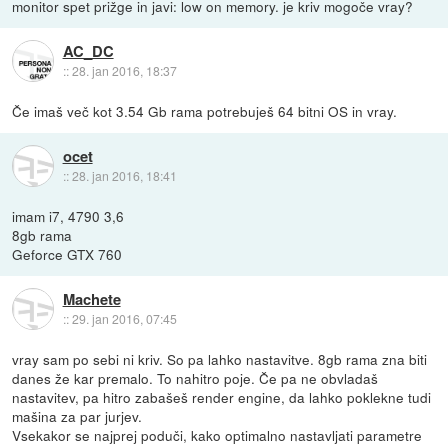
monitor spet prižge in javi: low on memory. je kriv mogoče vray?
AC_DC
::
28. jan 2016, 18:37
Če imaš več kot 3.54 Gb rama potrebuješ 64 bitni OS in vray.
ocet
::
28. jan 2016, 18:41
imam i7, 4790 3,6
8gb rama
Geforce GTX 760
Machete
::
29. jan 2016, 07:45
vray sam po sebi ni kriv. So pa lahko nastavitve. 8gb rama zna biti
danes že kar premalo. To nahitro poje. Če pa ne obvladaš
nastavitev, pa hitro zabašeš render engine, da lahko poklekne tudi
mašina za par jurjev.
Vsekakor se najprej poduči, kako optimalno nastavljati parametre