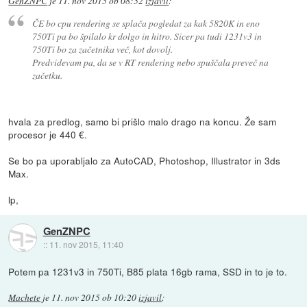
GenZNPC
je
11. nov 2015 ob 08:52
izjavil
:
ČE bo cpu rendering se splača pogledat za kak 5820K in eno
750Ti pa bo špilalo kr dolgo in hitro. Sicer pa tudi 1231v3 in
750Ti bo za začetnika več, kot dovolj.
Predvidevam pa, da se v RT rendering nebo spuščala preveč na
začetku.
hvala za predlog, samo bi prišlo malo drago na koncu. Že sam
procesor je 440 €.
Se bo pa uporabljalo za AutoCAD, Photoshop, Illustrator in 3ds
Max.
lp,
GenZNPC
::
11. nov 2015, 11:40
Potem pa 1231v3 in 750Ti, B85 plata 16gb rama, SSD in to je to.
Machete
je
11. nov 2015 ob 10:20
izjavil
: