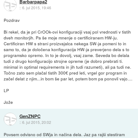
Barbarpapa2
::
6. jul 2015, 19:46
Pozdrav
Bi rekel, da je pri CrOOk-ovi konfiguraciji vsaj pol vrednosti v tistih
dveh monitorjih. Pa še moje mnenje o certificiranem HW-ju.
Certificiran HW s strani proizvajalca nekega SW-ja pomeni to in
samo to, da je določena konfiguracija HW-ja preverjeno dela s to
programsko opremo. In to je dovolj, vsaj zame. Seveda bo delala
tudi z drugo konfiguracijo strojne opreme (je dobro prebrati ti.
minimal in optimal requirements in jih tudi razumeti), ali pa tudi ne.
Točno zato sem plačal tistih 300€ pred leti, vrgel gor program in
začel delat z njim...in bom še par let, potem bom pa ponovil vajo....
LP
Jože
GenZNPC
::
6. jul 2015, 20:02
Povsem odvisno od SWja in načina dela. Jaz pa rajši stestiram