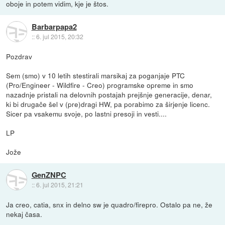
oboje in potem vidim, kje je štos.
Barbarpapa2
::
6. jul 2015, 20:32
Pozdrav
Sem (smo) v 10 letih stestirali marsikaj za poganjaje PTC
(Pro/Engineer - Wildfire - Creo) programske opreme in smo
nazadnje pristali na delovnih postajah prejšnje generacije, denar,
ki bi drugače šel v (pre)dragi HW, pa porabimo za širjenje licenc.
Sicer pa vsakemu svoje, po lastni presoji in vesti....
LP
Jože
GenZNPC
::
6. jul 2015, 21:21
Ja creo, catia, snx in delno sw je quadro/firepro. Ostalo pa ne, že
nekaj časa.