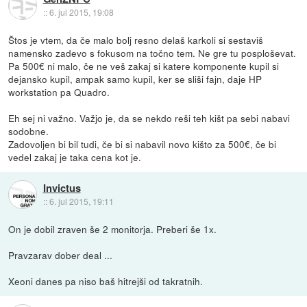
::
6. jul 2015, 19:08
Štos je vtem, da če malo bolj resno delaš karkoli si sestaviš
namensko zadevo s fokusom na točno tem. Ne gre tu posploševat.
Pa 500€ ni malo, če ne veš zakaj si katere komponente kupil si
dejansko kupil, ampak samo kupil, ker se sliši fajn, daje HP
workstation pa Quadro.
Eh sej ni važno. Važjo je, da se nekdo reši teh kišt pa sebi nabavi
sodobne.
Zadovoljen bi bil tudi, če bi si nabavil novo kišto za 500€, če bi
vedel zakaj je taka cena kot je.
Invictus
::
6. jul 2015, 19:11
On je dobil zraven še 2 monitorja. Preberi še 1x.
Pravzarav dober deal ...
Xeoni danes pa niso baš hitrejši od takratnih.