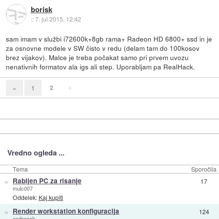
borisk
::
7. jul 2015, 12:42
sam imam v službi i72600k+8gb rama+ Radeon HD 6800+ ssd in je
za osnovne modele v SW čisto v redu (delam tam do 100kosov
brez vijakov). Malce je treba počakat samo pri prvem uvozu
nenativnih formatov ala igs ali step. Uporabljam pa RealHack.
2
»
«
1
Vredno ogleda ...
Tema
Sporočila
»
Rabljen PC za risanje
17
mulc007
Oddelek:
Kaj kupiti
»
Render workstation konfiguracija
124
andrazzh