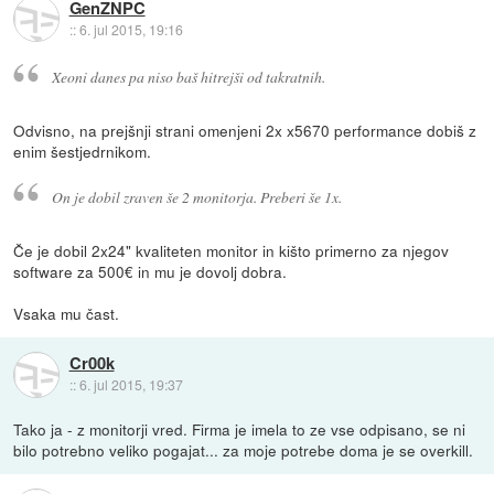
GenZNPC
::
6. jul 2015, 19:16
Xeoni danes pa niso baš hitrejši od takratnih.
Odvisno, na prejšnji strani omenjeni 2x x5670 performance dobiš z
enim šestjedrnikom.
On je dobil zraven še 2 monitorja. Preberi še 1x.
Če je dobil 2x24" kvaliteten monitor in kišto primerno za njegov
software za 500€ in mu je dovolj dobra.
Vsaka mu čast.
Cr00k
::
6. jul 2015, 19:37
Tako ja - z monitorji vred. Firma je imela to ze vse odpisano, se ni
bilo potrebno veliko pogajat... za moje potrebe doma je se overkill.