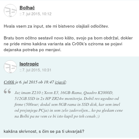
Bolhač
::
7. jul 2015, 10:12
Hvala vsem za input, ste mi bistveno olajšali odločitev.
Bratu bom očitno sestavil novo kišto, svojo pa bom obdržal, dokler
ne pride mimo kakšna varianta ala Cr00k's oziroma se pojavi
dejanska potreba po menjavi.
Isotropic
::
7. jul 2015, 10:31
Cr00k
je
6. jul 2015 ob 18:47
izjavil
:
Jaz imam Z210 z Xeon E3, 16GB-Rama, Quadro K2000D,
512GB SSD in 2x HP ZR24w monitorja. Dobil res ugodno od
firme (500eur; dodal sem 8GB rama in SSD disk, kar sem imel
od prejsnjega PCja) in sem zelo zadovoljen... ko pa gledam cene
na Bolhi pa ne vem ce bi isto kupil po teh cenah ;)
kakšna skrivnost, s čim se pa ti ukvarjaš?