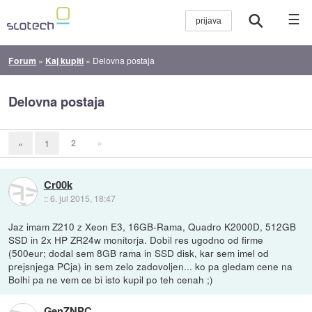
☰
Forum
»
Kaj kupiti
»
Delovna postaja
Delovna postaja
2
»
«
1
Cr00k
::
6. jul 2015, 18:47
Jaz imam Z210 z Xeon E3, 16GB-Rama, Quadro K2000D, 512GB
SSD in 2x HP ZR24w monitorja. Dobil res ugodno od firme
(500eur; dodal sem 8GB rama in SSD disk, kar sem imel od
prejsnjega PCja) in sem zelo zadovoljen... ko pa gledam cene na
Bolhi pa ne vem ce bi isto kupil po teh cenah ;)
GenZNPC