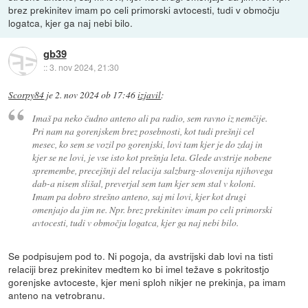
brez prekinitev imam po celi primorski avtocesti, tudi v območju
logatca, kjer ga naj nebi bilo.
gb39
::
3. nov 2024, 21:30
Scorpy84
je
2. nov 2024 ob 17:46
izjavil
:
Imaš pa neko čudno anteno ali pa radio, sem ravno iz nemčije.
Pri nam na gorenjskem brez posebnosti, kot tudi prešnji cel
mesec, ko sem se vozil po gorenjski, lovi tam kjer je do zdaj in
kjer se ne lovi, je vse isto kot prešnja leta. Glede avstrije nobene
spremembe, precejšnji del relacija salzburg-slovenija njihovega
dab-a nisem slišal, preverjal sem tam kjer sem stal v koloni.
Imam pa dobro strešno anteno, saj mi lovi, kjer kot drugi
omenjajo da jim ne. Npr. brez prekinitev imam po celi primorski
avtocesti, tudi v območju logatca, kjer ga naj nebi bilo.
Se podpisujem pod to. Ni pogoja, da avstrijski dab lovi na tisti
relaciji brez prekinitev medtem ko bi imel težave s pokritostjo
gorenjske avtoceste, kjer meni sploh nikjer ne prekinja, pa imam
anteno na vetrobranu.