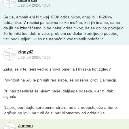
::
29. okt 2024, 10:01
Se ve, ampak eni bi tukaj 1000 oddajnikov, drugi bi 10-20kw
oddajnike. V resnici pa rabimo toliko močne, kot jih imamo, samo
da jih ne izkoriščamo in še nekaj oddajnikov, da se doline pokrijejo.
To tehniki tudi dobro vejo, problem so diplomirani ljudje posebej
tisti podkupljeni, ki so na napačnih vodstvenih položajih.
ziggy42
::
29. okt 2024, 10:06
Zakaj se v tej temi vedno znova omenja Hrvaška kot zgled?
Pokritost na AC je pri njih res slaba, še posebaj proti Dalmaciji.
Pri nas zaenkrat še nisem našel daljšega odseka, kjer ni dab
signala.
Najprej porihtajte sprejemno stran, radio z neobstoječo anteno
logično ne lovi, pa tudi če si par kilometrov od oddajnika.
Juneau