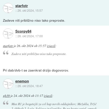
starfotr
::
26. okt 2024, 15:57
Zadeve niti približno niso tako preproste.
Scorpy84
::
26. okt 2024, 17:00
starfotr
je
26. okt 2024 ob 15:57
izjavil
:
Zadeve niti približno niso tako preproste.
Pri dab/dvb-t se zaenkrat drzijo dogovorov.
enemon
::
26. okt 2024, 18:47
gb39
je
24. okt 2024 ob 13:17
izjavil
:
Mux R1 je bogatejši za cel kup novih oddajnikov; Mežakla, Tržič
2, Ožbalt 2, Luče, Solčava in Goričko. Pa ne boste verjel, ampak