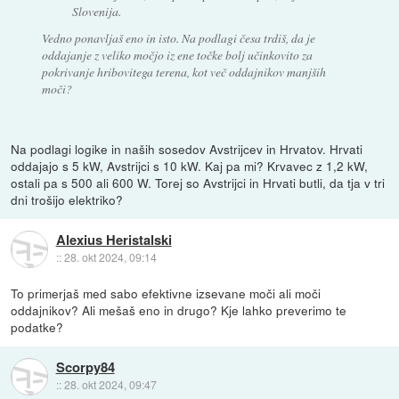
Slovenija.
Vedno ponavljaš eno in isto. Na podlagi česa trdiš, da je
oddajanje z veliko močjo iz ene točke bolj učinkovito za
pokrivanje hribovitega terena, kot več oddajnikov manjših
moči?
Na podlagi logike in naših sosedov Avstrijcev in Hrvatov. Hrvati
oddajajo s 5 kW, Avstrijci s 10 kW. Kaj pa mi? Krvavec z 1,2 kW,
ostali pa s 500 ali 600 W. Torej so Avstrijci in Hrvati butli, da tja v tri
dni trošijo elektriko?
Alexius Heristalski
::
28. okt 2024, 09:14
To primerjaš med sabo efektivne izsevane moči ali moči
oddajnikov? Ali mešaš eno in drugo? Kje lahko preverimo te
podatke?
Scorpy84
::
28. okt 2024, 09:47