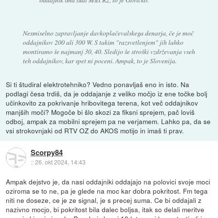
Nesmiselno zapravljanje davkoplačevalskega denarja, če je moč
oddajnikov 200 ali 300 W. S takim "razsvetlenjem" jih lahko
montiramo še najmanj 30, 40. Sledijo še stroški vzdrževanja vseh
teh oddajnikov, kar spet ni poceni. Ampak, to je Slovenija.
Si ti študiral elektrotehniko? Vedno ponavljaš eno in isto. Na
podlagi česa trdiš, da je oddajanje z veliko močjo iz ene točke bolj
učinkovito za pokrivanje hribovitega terena, kot več oddajnikov
manjših moči? Mogoče bi šlo skozi za fiksni sprejem, pač loviš
odboj, ampak za mobilni sprejem pa ne verjamem. Lahko pa, da se
vsi strokovnjaki od RTV OZ do AKOS motijo in imaš ti prav.
Scorpy84
::
26. okt 2024, 14:43
Ampak dejstvo je, da nasi oddajniki oddajajo na polovici svoje moci
oziroma se to ne, pa je glede na moc kar dobra pokritost. Fm tega
niti ne doseze, ce je ze signal, je s precej suma. Ce bi oddajali z
nazivno mocjo, bi pokritost bila dalec boljsa, itak so delali meritve