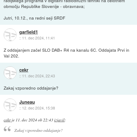
radijskega programa v digitalni radiodifuzni tehniki na celotnem
območju Republike Slovenije - obravnava;
Jutri, 10.12., na redni seji SRDF
garfield1
::
11. dec 2024, 11:41
Z oddajanjem začel SLO DAB+ R4 na kanalu 6C. Oddajata Prvi in
Val 202.
cekr
::
11. dec 2024, 22:43
Zakaj vzporedno oddajanje?
Juneau
::
12. dec 2024, 15:38
cekr
je
11. dec 2024 ob 22:43
izjavil
:
Zakaj vzporedno oddajanje?