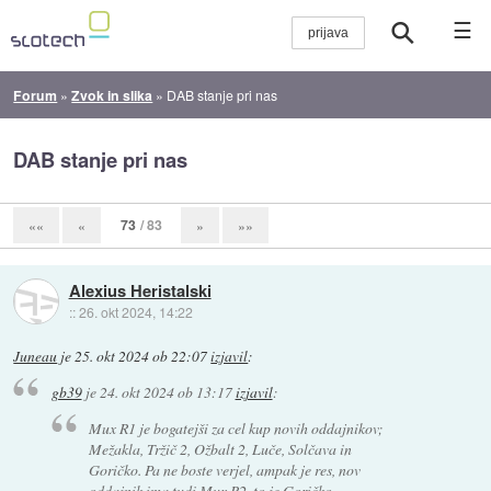
☰
Forum
»
Zvok in slika
»
DAB stanje pri nas
DAB stanje pri nas
73
/ 83
««
«
»
»»
Alexius Heristalski
::
26. okt 2024, 14:22
Juneau
je
25. okt 2024 ob 22:07
izjavil
:
gb39
je
24. okt 2024 ob 13:17
izjavil
:
Mux R1 je bogatejši za cel kup novih oddajnikov;
Mežakla, Tržič 2, Ožbalt 2, Luče, Solčava in
Goričko. Pa ne boste verjel, ampak je res, nov
oddajnik ima tudi Mux R2, to je Goričko.