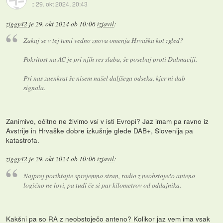
::
29. okt 2024, 20:43
ziggy42
je
29. okt 2024 ob 10:06
izjavil
:
Zakaj se v tej temi vedno znova omenja Hrvaška kot zgled?
Pokritost na AC je pri njih res slaba, še posebaj proti Dalmaciji.
Pri nas zaenkrat še nisem našel daljšega odseka, kjer ni dab
signala.
Zanimivo, očitno ne živimo vsi v isti Evropi? Jaz imam pa ravno iz
Avstrije in Hrvaške dobre izkušnje glede DAB+, Slovenija pa
katastrofa.
ziggy42
je
29. okt 2024 ob 10:06
izjavil
:
Najprej porihtajte sprejemno stran, radio z neobstoječo anteno
logično ne lovi, pa tudi če si par kilometrov od oddajnika.
Kakšni pa so RA z neobstoječo anteno? Kolikor jaz vem ima vsak