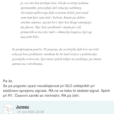
je vse isto kot prešnja leta. Glede avstrije nobene
spremembe, precejšnji del relacija salzburg-
slovenija njihovega dab-a nisem slišal, preverjal
sem tam kjer sem stal v koloni. Imam pa dobro
strešno anteno, saj mi lovi, kjer kot drugi omenjajo
da jim ne. Npr. brez prekinitev imam po celi
primorski avtocesti, tudi v območju logatca, kjer ga
naj nebi bilo.
Se podpisujem pod to. Ni pogoja, da avstrijski dab lovi na tisti
relaciji brez prekinitev medtem ko bi imel težave s pokritostjo
gorenjske avtoceste, kjer meni sploh nikjer ne prekinja, pa imam
anteno na vetrobranu.
Pa že.
Se pa pogosto opazi neusklajenost pri SLO oddajnikih pri
statičnem sprejemu signala. RA ne ve kako bi obdelal signal. Sploh
pri R1. Časovni zamiki so minimalni, RA pa iztiri.
Juneau
::
8. nov 2024, 22:36