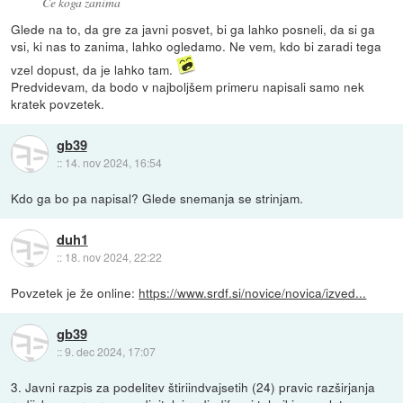
Če koga zanima
Glede na to, da gre za javni posvet, bi ga lahko posneli, da si ga
vsi, ki nas to zanima, lahko ogledamo. Ne vem, kdo bi zaradi tega
vzel dopust, da je lahko tam.
Predvidevam, da bodo v najboljšem primeru napisali samo nek
kratek povzetek.
gb39
::
14. nov 2024, 16:54
Kdo ga bo pa napisal? Glede snemanja se strinjam.
duh1
::
18. nov 2024, 22:22
Povzetek je že online:
https://www.srdf.si/novice/novica/izved...
gb39
::
9. dec 2024, 17:07
3. Javni razpis za podelitev štiriindvajsetih (24) pravic razširjanja