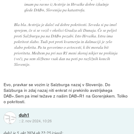
imam pa ravno iz Avstrije in Hrvaške dobre izkušnje
glede DAB+, Slovenija pa katastrofa.
Bla bla. Avstrija je daleč od dobre pokritosti. Seveda si pa imel
sprejem, če si se vozil v okolici Gradza ali Dunaja. Če se pelješ
proti Salzburgu pa na DAB+ pozabi. Isto Hrvaška. Istra ima
pokritost slabo. Tudi pot proti kvarnerju in dalmaciji je zelo
slabo pokrita. Pa tu govorimo o avtocesti, k ibi morala bit
prioriteta. Medtem pa pri nas R1 meni skoraj nikjer ne prekinja
(več), pa sem sližbeno vsak dan na poti po razližnih koncih
Slovenije.
Evo, pravkar se vozim iz Salzburga nazaj v Slovenijo. Do
Salzburga in zdaj nazaj niti enkrat ni prekinilo avstrijskega
DAB+.Sem pa imel težave z našim DAB+R1 na Gorenjskem. Toliko
o pokritosti.
duh1
::
2. nov 2024, 10:26
duh1
je
5. okt 2024 ob 22:25
izjavil
: