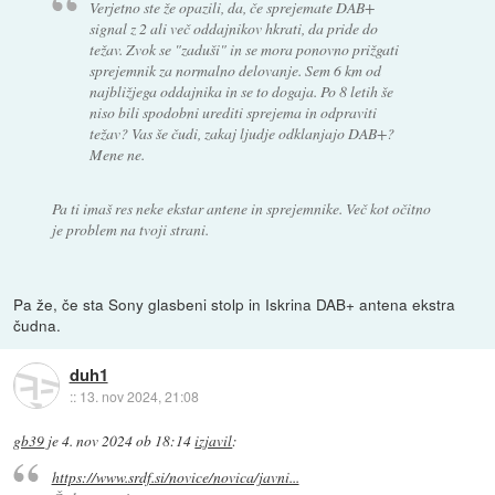
Verjetno ste že opazili, da, če sprejemate DAB+
signal z 2 ali več oddajnikov hkrati, da pride do
težav. Zvok se "zaduši" in se mora ponovno prižgati
sprejemnik za normalno delovanje. Sem 6 km od
najbližjega oddajnika in se to dogaja. Po 8 letih še
niso bili spodobni urediti sprejema in odpraviti
težav? Vas še čudi, zakaj ljudje odklanjajo DAB+?
Mene ne.
Pa ti imaš res neke ekstar antene in sprejemnike. Več kot očitno
je problem na tvoji strani.
Pa že, če sta Sony glasbeni stolp in Iskrina DAB+ antena ekstra
čudna.
duh1
::
13. nov 2024, 21:08
gb39
je
4. nov 2024 ob 18:14
izjavil
:
https://www.srdf.si/novice/novica/javni...