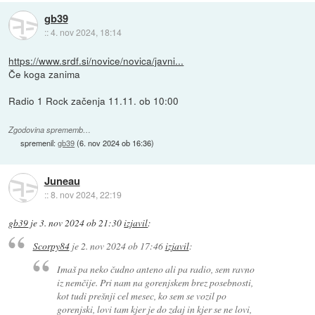
gb39
::
4. nov 2024, 18:14
https://www.srdf.si/novice/novica/javni...
Če koga zanima
Radio 1 Rock začenja 11.11. ob 10:00
Zgodovina sprememb…
spremenil:
gb39
(
6. nov 2024 ob 16:36
)
Juneau
::
8. nov 2024, 22:19
gb39
je
3. nov 2024 ob 21:30
izjavil
:
Scorpy84
je
2. nov 2024 ob 17:46
izjavil
:
Imaš pa neko čudno anteno ali pa radio, sem ravno
iz nemčije. Pri nam na gorenjskem brez posebnosti,
kot tudi prešnji cel mesec, ko sem se vozil po
gorenjski, lovi tam kjer je do zdaj in kjer se ne lovi,