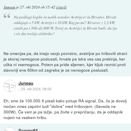
Juneau
je
27. okt 2024 ob 15:42
izjavil
:
Na podlagi logike in naših sosedov Avstrijcev in Hrvatov. Hrvati
oddajajo s 5 kW, Avstrijci s 10 kW. Kaj pa mi? Krvavec z 1,2 kW,
ostali pa s 500 ali 600 W. Torej so Avstrijci in Hrvati butli, da tja
v tri dni trošijo elektriko?
Ne omenjas pa, da imajo vecjo povrsino, avstrijce po hriboviti strani
je skoraj nemogoce poslusati, hrvate pa istra ves cas prekinja, ker
učka ni vsemogoca. Potem pa pride sljemen, kjer kljub ravnici proti
slavoniji ene 60km od zagreba je ze nemogoce poslusati.
Juneau
::
29. okt 2024, 08:56
Eh, smo že 100.000 X pisali kako potuje RA signal. Da, če je dovolj
močan vmes zapolni tudi "doline" med hribovjem. (Seveda ne
300W). Če vam je pa lažje, pa živite v prepričanju, da je oddajnik
nujem na vsakem hribu.
Scorpy84