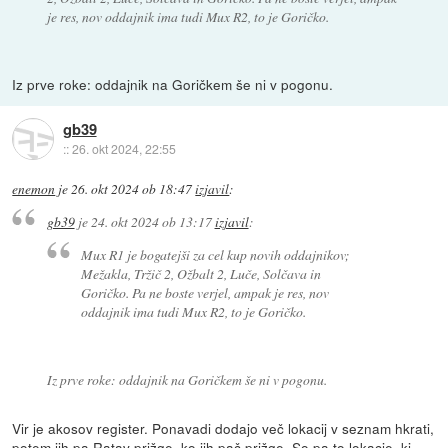
je res, nov oddajnik ima tudi Mux R2, to je Goričko.
Iz prve roke: oddajnik na Goričkem še ni v pogonu.
gb39
::
26. okt 2024, 22:55
enemon
je
26. okt 2024 ob 18:47
izjavil
:
gb39
je
24. okt 2024 ob 13:17
izjavil
:
Mux R1 je bogatejši za cel kup novih oddajnikov;
Mežakla, Tržič 2, Ožbalt 2, Luče, Solčava in
Goričko. Pa ne boste verjel, ampak je res, nov
oddajnik ima tudi Mux R2, to je Goričko.
Iz prve roke: oddajnik na Goričkem še ni v pogonu.
Vir je akosov register. Ponavadi dodajo več lokacij v seznam hkrati,
potem jih pa Ratav prižge, ko jih pač prižge. So pa to lokacje, ki