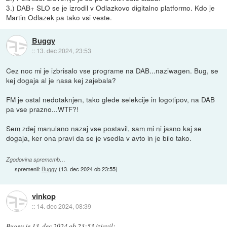
3.) DAB+ SLO se je izrodil v Odlazkovo digitalno platformo. Kdo je
Martin Odlazek pa tako vsi veste.
Buggy
::
13. dec 2024, 23:53
Cez noc mi je izbrisalo vse programe na DAB...naziwagen. Bug, se
kej dogaja al je nasa kej zajebala?
FM je ostal nedotaknjen, tako glede selekcije in logotipov, na DAB
pa vse prazno...WTF?!
Sem zdej manulano nazaj vse postavil, sam mi ni jasno kaj se
dogaja, ker ona pravi da se je vsedla v avto in je bilo tako.
Zgodovina sprememb…
spremenil:
Buggy
(
13. dec 2024 ob 23:55
)
vinkop
::
14. dec 2024, 08:39
Buggy
je
13. dec 2024 ob 23:53
izjavil
: