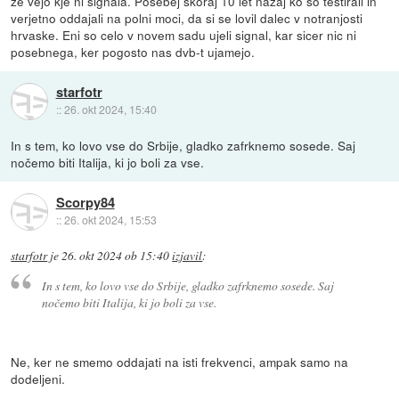
ze vejo kje ni signala. Posebej skoraj 10 let nazaj ko so testirali in
verjetno oddajali na polni moci, da si se lovil dalec v notranjosti
hrvaske. Eni so celo v novem sadu ujeli signal, kar sicer nic ni
posebnega, ker pogosto nas dvb-t ujamejo.
starfotr
::
26. okt 2024, 15:40
In s tem, ko lovo vse do Srbije, gladko zafrknemo sosede. Saj
nočemo biti Italija, ki jo boli za vse.
Scorpy84
::
26. okt 2024, 15:53
starfotr
je
26. okt 2024 ob 15:40
izjavil
:
In s tem, ko lovo vse do Srbije, gladko zafrknemo sosede. Saj
nočemo biti Italija, ki jo boli za vse.
Ne, ker ne smemo oddajati na isti frekvenci, ampak samo na
dodeljeni.