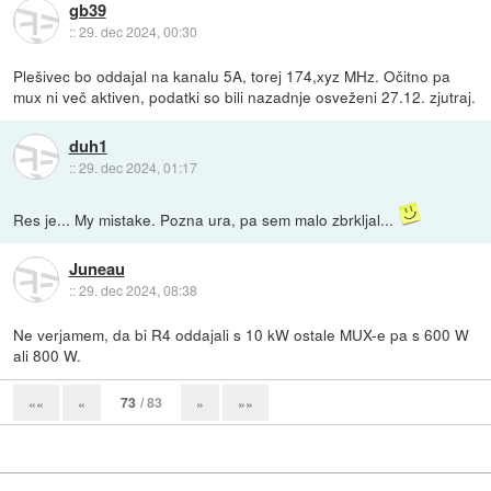
gb39
::
29. dec 2024, 00:30
Plešivec bo oddajal na kanalu 5A, torej 174,xyz MHz. Očitno pa
mux ni več aktiven, podatki so bili nazadnje osveženi 27.12. zjutraj.
duh1
::
29. dec 2024, 01:17
Res je... My mistake. Pozna ura, pa sem malo zbrkljal...
Juneau
::
29. dec 2024, 08:38
Ne verjamem, da bi R4 oddajali s 10 kW ostale MUX-e pa s 600 W
ali 800 W.
73
/ 83
««
«
»
»»