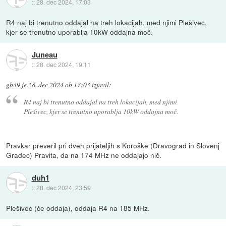
::
28. dec 2024, 17:03
R4 naj bi trenutno oddajal na treh lokacijah, med njimi Plešivec,
kjer se trenutno uporablja 10kW oddajna moč.
Juneau
::
28. dec 2024, 19:11
gb39
je
28. dec 2024 ob 17:03
izjavil
:
R4 naj bi trenutno oddajal na treh lokacijah, med njimi
Plešivec, kjer se trenutno uporablja 10kW oddajna moč.
Pravkar preveril pri dveh prijateljih s Koroške (Dravograd in Slovenj
Gradec) Pravita, da na 174 MHz ne oddajajo nič.
duh1
::
28. dec 2024, 23:59
Plešivec (če oddaja), oddaja R4 na 185 MHz.