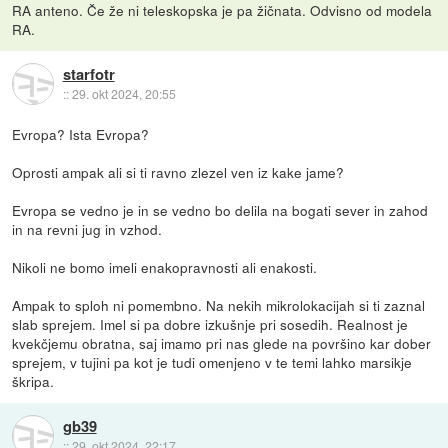
RA anteno. Če že ni teleskopska je pa žičnata. Odvisno od modela
RA.
starfotr
::
29. okt 2024, 20:55
Evropa? Ista Evropa?
Oprosti ampak ali si ti ravno zlezel ven iz kake jame?
Evropa se vedno je in se vedno bo delila na bogati sever in zahod
in na revni jug in vzhod.
Nikoli ne bomo imeli enakopravnosti ali enakosti.
Ampak to sploh ni pomembno. Na nekih mikrolokacijah si ti zaznal
slab sprejem. Imel si pa dobre izkušnje pri sosedih. Realnost je
kvekčjemu obratna, saj imamo pri nas glede na površino kar dober
sprejem, v tujini pa kot je tudi omenjeno v te temi lahko marsikje
škripa.
gb39
::
29. okt 2024, 22:17