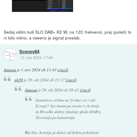
Sedaj vidim tudi SLO DAB+ R2 W, na 12C frekvenci, prej (poleti) to
ni bilo vidno, a vseeno je signal preslab.
Scorpy84
::
2. nov 2024, 17:46
Juneau
je
1. nov 2024 ob 13:43
izjavil
:
gb39
je
29. okt 2024 ob 22:17
izjavil
:
Juneau
je
29. okt 2024 ob 20:43
izjavil
:
Zanimivo, očitno ne živimo vsi v isti
Evropi? Jaz imam pa ravno iz Avstrije
in Hrvaške dobre izkušnje glede DAB+,
Slovenija pa katastrofa.
Bla bla. Avstrija je daleč od dobre pokritosti.