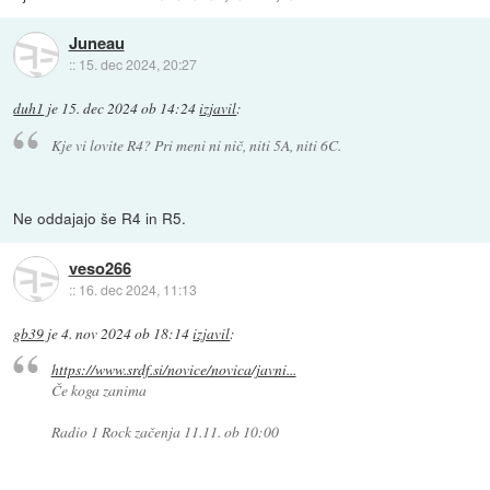
Juneau
::
15. dec 2024, 20:27
duh1
je
15. dec 2024 ob 14:24
izjavil
:
Kje vi lovite R4? Pri meni ni nič, niti 5A, niti 6C.
Ne oddajajo še R4 in R5.
veso266
::
16. dec 2024, 11:13
gb39
je
4. nov 2024 ob 18:14
izjavil
:
https://www.srdf.si/novice/novica/javni...
Če koga zanima
Radio 1 Rock začenja 11.11. ob 10:00