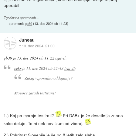
uporabit
Zgodovina sprememb…
spremenil:
gb39
(
13. dec 2024 ob 11:23
)
Juneau
::
13. dec 2024, 21:00
gb39
je
13. dec 2024 ob 11:22
izjavil
:
cekr
je
11. dec 2024 ob 22:43
izjavil
:
Zakaj vzporedno oddajanje?
Mogoče zaradi testiranj?
1.) Kaj pa morajo testirati?
Pri DAB+ je že desetletja znano
kako deluje. To ni nek nov izum od včeraj.
2.) Pokritost Slovenije je še po 8 letih zelo slaba.