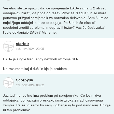
Verjetno ste že opazili, da, če sprejemate DAB+ signal z 2 ali več
oddajnikov hkrati, da pride do težav. Zvok se "zaduši" in se mora
ponovno prižgati sprejemnik za normalno delovanje. Sem 6 km od
najbližjega oddajnika in se to dogaja. Po 8 letih še niso bili
spodobni urediti sprejema in odpraviti težav? Vas še čudi, zakaj
ljudje odklanjajo DAB+? Mene ne.
starfotr
::
8. nov 2024, 23:05
DAB+ je single frequency network oziroma SFN.
Ne razumem kaj ti duši in kje je problem.
Scorpy84
::
9. nov 2024, 08:02
Jaz tudi ne, ocitno ima problem pri sprejemniku. Ce lovim dva
oddajnika, bolj opazim preskakovanje zvoka zaradi casovnega
zamika. Pa se to samo ko sem v gibanju in to pod nanosom. Drugje
ni teh problemov.