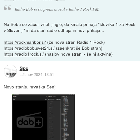
Radio Bob se bo preimenoval v Radio 1 Rock FM.
Na Bobu so začeli vrteti jingle, da kmalu prihaja "številka 1 za Rock
v Sloveniji" in da stari radio odhaja in novi prihaja...
https://rockmaribor.si/
(že nova stran Radio 1 Rock)
https://radiobob.svet24.si/
(zaenkrat še Bob stran)
https://radio1rock.si/
(naslov nove strani - še ni aktvina)
Spc
::
2. nov 2024, 13:51
Novo stanje, hrvaška Senj: