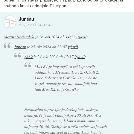
so/bodo kmalu oddajale R1 signal.
Juneau
::
27. okt 2024, 15:42
Alexius Heristalski
je
26. okt 2024 ob 14:22
izjavil
:
Juneau
je
25. okt 2024 ob 22:07
izjavil
:
gb39
je
24. okt 2024 ob 13:17
izjavil
:
Mux R1 je bogatejši za cel kup novih
oddajnikov; Mežakla, Tržič 2, Ožbalt 2,
Luče, Solčava in Goričko. Pa ne boste
verjel, ampak je res, nov oddajnik ima
tudi Mux R2, to je Goričko.
Nesmiselno zapravljanje davkoplačevalskega
denarja, če je moč oddajnikov 200 ali 300 W. S
takim "razsvetlenjem" jih lahko montiramo še
najmanj 30, 40. Sledijo še stroški vzdrževanja vseh
teh oddajnikov, kar spet ni poceni. Ampak, to je