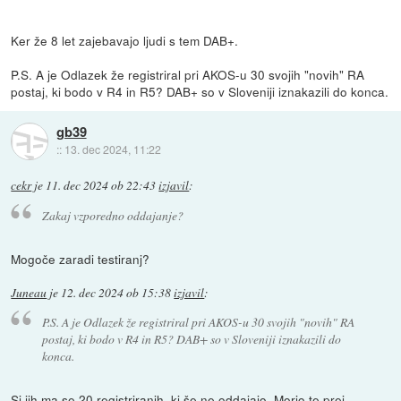
Ker že 8 let zajebavajo ljudi s tem DAB+.
P.S. A je Odlazek že registriral pri AKOS-u 30 svojih "novih" RA
postaj, ki bodo v R4 in R5? DAB+ so v Sloveniji iznakazili do konca.
gb39
::
13. dec 2024, 11:22
cekr
je
11. dec 2024 ob 22:43
izjavil
:
Zakaj vzporedno oddajanje?
Mogoče zaradi testiranj?
Juneau
je
12. dec 2024 ob 15:38
izjavil
:
P.S. A je Odlazek že registriral pri AKOS-u 30 svojih "novih" RA
postaj, ki bodo v R4 in R5? DAB+ so v Sloveniji iznakazili do
konca.
Sj jih ma se 20 registriranih, ki še ne oddajajo. Morjo te prej