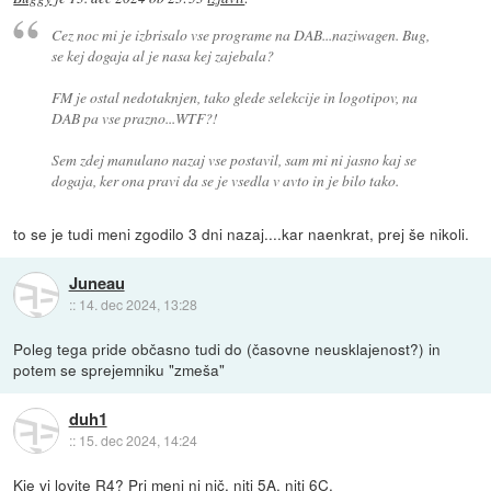
Cez noc mi je izbrisalo vse programe na DAB...naziwagen. Bug,
se kej dogaja al je nasa kej zajebala?
FM je ostal nedotaknjen, tako glede selekcije in logotipov, na
DAB pa vse prazno...WTF?!
Sem zdej manulano nazaj vse postavil, sam mi ni jasno kaj se
dogaja, ker ona pravi da se je vsedla v avto in je bilo tako.
to se je tudi meni zgodilo 3 dni nazaj....kar naenkrat, prej še nikoli.
Juneau
::
14. dec 2024, 13:28
Poleg tega pride občasno tudi do (časovne neusklajenost?) in
potem se sprejemniku "zmeša"
duh1
::
15. dec 2024, 14:24
Kje vi lovite R4? Pri meni ni nič, niti 5A, niti 6C.