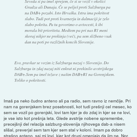
Seveda si pa imel sprejem, če si se vozil v okolici
Gradza ali Dunaja. Če se pelješ proti Salzburgu pa
na DAB+ pozabi. Isto Hrvaška. Istra ima pokritost
slabo. Tudi pot proti kvarnerju in dalmaciji je zelo
slabo pokrita. Pa tu govorimo o avtocesti, k ibi
morala bit prioriteta. Medtem pa pri nas R1 meni
skoraj nikjer ne prekinja (več), pa sem sližbeno vsak
dan na poti po razližnih koncih Slovenije.
Evo, pravkar se vozim iz Salzburga nazaj v Slovenijo. Do
Salzburga in zdaj nazaj niti enkrat ni prekinilo avstrijskega
DAB+.Sem pa imel težave z našim DAB+R1 na Gorenjskem.
Toliko o pokritosti.
Imaš pa neko čudno anteno ali pa radio, sem ravno iz nemčije. Pri
nam na gorenjskem brez posebnosti, kot tudi prešnji cel mesec, ko
sem se vozil po gorenjski, lovi tam kjer je do zdaj in kjer se ne lovi,
je vse isto kot prešnja leta. Glede avstrije nobene spremembe,
precejšnji del relacija salzburg-slovenija njihovega dab-a nisem
slišal, preverjal sem tam kjer sem stal v koloni. Imam pa dobro
strešno anteno, saj mi lovi, kjer kot drugi omenjajo da jim ne. Npr.