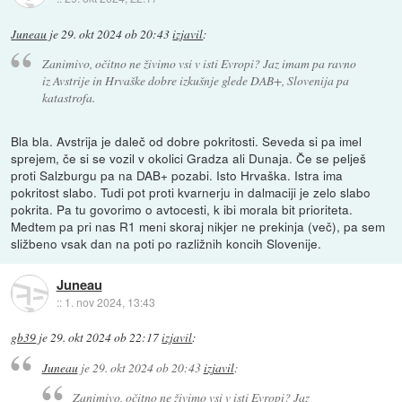
Juneau
je
29. okt 2024 ob 20:43
izjavil
:
Zanimivo, očitno ne živimo vsi v isti Evropi? Jaz imam pa ravno
iz Avstrije in Hrvaške dobre izkušnje glede DAB+, Slovenija pa
katastrofa.
Bla bla. Avstrija je daleč od dobre pokritosti. Seveda si pa imel
sprejem, če si se vozil v okolici Gradza ali Dunaja. Če se pelješ
proti Salzburgu pa na DAB+ pozabi. Isto Hrvaška. Istra ima
pokritost slabo. Tudi pot proti kvarnerju in dalmaciji je zelo slabo
pokrita. Pa tu govorimo o avtocesti, k ibi morala bit prioriteta.
Medtem pa pri nas R1 meni skoraj nikjer ne prekinja (več), pa sem
sližbeno vsak dan na poti po razližnih koncih Slovenije.
Juneau
::
1. nov 2024, 13:43
gb39
je
29. okt 2024 ob 22:17
izjavil
:
Juneau
je
29. okt 2024 ob 20:43
izjavil
:
Zanimivo, očitno ne živimo vsi v isti Evropi? Jaz