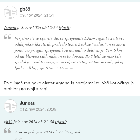
gb39
::
9. nov 2024, 21:54
Juneau
je
8. nov 2024 ob 22:36
izjavil
:
Verjetno ste že opazili, da, če sprejemate DAB+ signal z 2 ali več
oddajnikov hkrati, da pride do težav. Zvok se "zaduši" in se mora
ponovno prižgati sprejemnik za normalno delovanje. Sem 6 km
od najbližjega oddajnika in se to dogaja. Po 8 letih še niso bili
spodobni urediti sprejema in odpraviti težav? Vas še čudi, zakaj
ljudje odklanjajo DAB+? Mene ne.
Pa ti imaš res neke ekstar antene in sprejemnike. Več kot očitno je
problem na tvoji strani.
Juneau
::
12. nov 2024, 20:39
gb39
je
9. nov 2024 ob 21:54
izjavil
:
Juneau
je
8. nov 2024 ob 22:36
izjavil
: