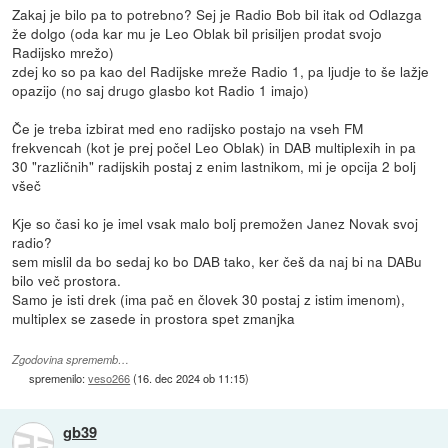
Zakaj je bilo pa to potrebno? Sej je Radio Bob bil itak od Odlazga
že dolgo (oda kar mu je Leo Oblak bil prisiljen prodat svojo
Radijsko mrežo)
zdej ko so pa kao del Radijske mreže Radio 1, pa ljudje to še lažje
opazijo (no saj drugo glasbo kot Radio 1 imajo)
Če je treba izbirat med eno radijsko postajo na vseh FM
frekvencah (kot je prej počel Leo Oblak) in DAB multiplexih in pa
30 "različnih" radijskih postaj z enim lastnikom, mi je opcija 2 bolj
všeč
Kje so časi ko je imel vsak malo bolj premožen Janez Novak svoj
radio?
sem mislil da bo sedaj ko bo DAB tako, ker češ da naj bi na DABu
bilo več prostora.
Samo je isti drek (ima pač en človek 30 postaj z istim imenom),
multiplex se zasede in prostora spet zmanjka
Zgodovina sprememb…
spremenilo:
veso266
(
16. dec 2024 ob 11:15
)
gb39