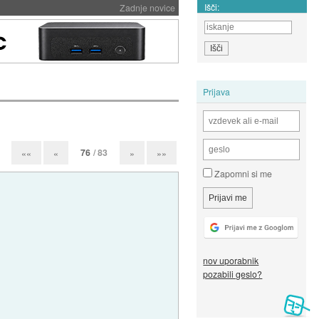
Išči:
Zadnje novice
Prijava
76
/ 83
««
«
»
»»
Zapomni si me
nov uporabnik
pozabili geslo?