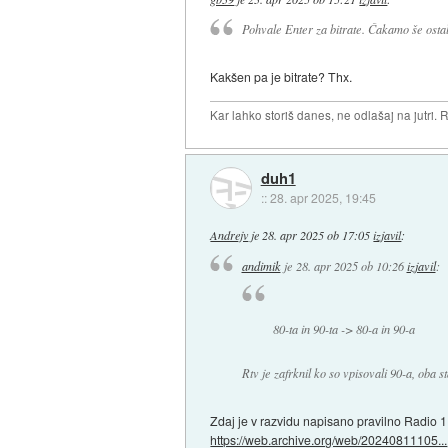
Pohvale Enter za bitrate. Čakamo še osta
Kakšen pa je bitrate? Thx.
Kar lahko storiš danes, ne odlašaj na jutri. R
duh1
::
28. apr 2025, 19:45
Andrejv
je
28. apr 2025 ob 17:05
izjavil
:
andimik
je
28. apr 2025 ob 10:26
izjavil
:
80-ta in 90-ta -> 80-a in 90-a
Rtv je zafrknil ko so vpisovali 90-a, oba s
Zdaj je v razvidu napisano pravilno Radio 1 
https://web.archive.org/web/20240811105...