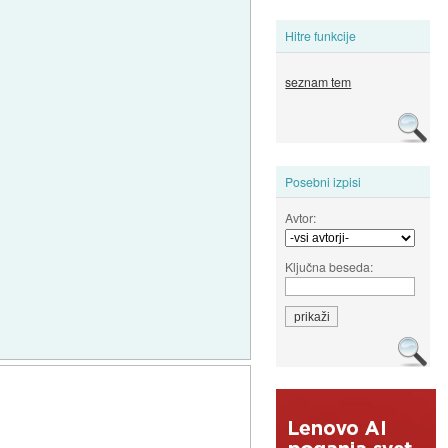
Hitre funkcije
seznam tem
Posebni izpisi
Avtor:
Ključna beseda: