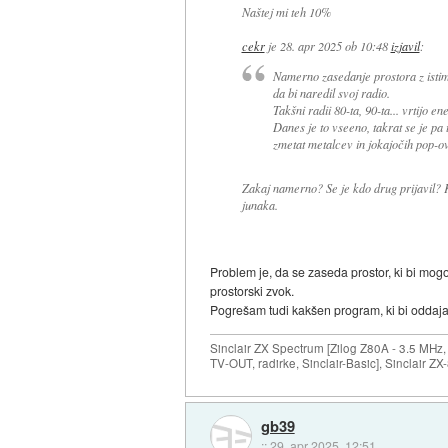
Naštej mi teh 10%
cekr
je
28. apr 2025 ob 10:48
izjavil
:
Namerno zasedanje prostora z istim
da bi naredil svoj radio.
Takšni radii 80-ta, 90-ta... vrtijo e
Danes je to vseeno, takrat se je pa
zmetat metalcev in jokajočih pop-o
Zakaj namerno? Se je kdo drug prijavil? K
junaka.
Problem je, da se zaseda prostor, ki bi mogo
prostorski zvok.
Pogrešam tudi kakšen program, ki bi oddaja
Sinclair ZX Spectrum [Zilog Z80A - 3.5 MHz,
TV-OUT, radirke, Sinclair-Basic], Sinclair Z
gb39
::
29. apr 2025, 12:51