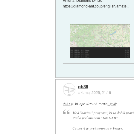
Antena: Diamond D-130
https://diamond-ant.co.jp/english/amate...
gb39
::
4. maj 2025, 21:16
duh1
je
30. apr 2025 ob 15:09
izjavil
:
Med "novimi" programi, ki so dobili pravi
Radio pod imenom "Toti DAB".
Center 4 je preimenovan v Frajer.