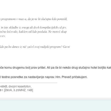
 programom v mux-u, da ja ne bi slučajno kdo pomislil,
ne in iste skladbe iz enega ali dveh kompilacijskih cd-jev.
 točno ločevalo, kakšen stil kdo posluša. Ne moreš skup
vcev.
do pa bo danes iz nič začel svoj radijski program? Ga ni
če komu drugemu bolj prav prišel. Ali pa če bi nekdo drug slučajno hotel boljšo kak
l testne posnetke za nastavljanje naprav. Hm. Preveč pričakujem.
 48kB, dvojni kasetofon,
X-81 [Z80A, 3.25MHZ, 1kB]