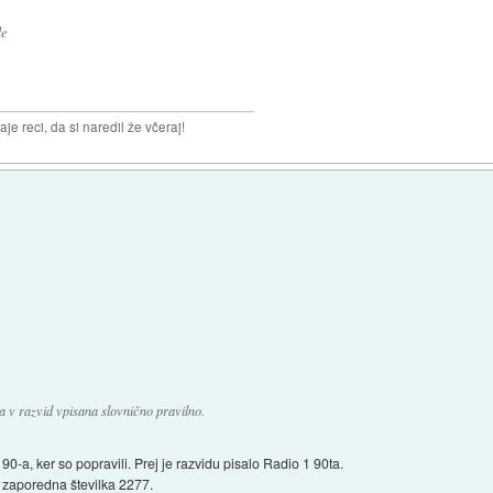
le
aje reci, da si naredil že včeraj!
ta v razvid vpisana slovnično pravilno.
90-a, ker so popravili. Prej je razvidu pisalo Radio 1 90ta.
zaporedna številka 2277.