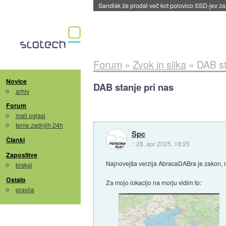
Tajvan in Južna Koreja po izvozu prvikrat pre
Forum
»
Zvok in slika
»
DAB st
Novice
DAB stanje pri nas
arhiv
Forum
mali oglasi
teme zadnjih 24h
Spc
Članki
::
28. apr 2025, 18:25
Zaposlitve
Najnovejša verzija AbracaDABra je zakon, n
brskaj
Ostalo
Za mojo lokacijo na morju vidim to:
pravila