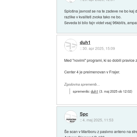
Splošna javnost se na te zadeve ne bo kaj d
razlike v kvaliteti zvoka tako ne bo.
Seveda bi bilo fajn videt vsaj 96kbit/s, amp
duh1
::
30. apr 2025, 15:09
Med "novimi" programi, ki so dobili pravice
Center 4 je preimenovan v Frajer.
Zgodovina sprememb…
spremenilo:
duh1
(
3. maj 2025 ob 12:02
)
Spc
::
4. maj 2025, 11:53
Še scan v Mariboru z pasivno anteno na stre