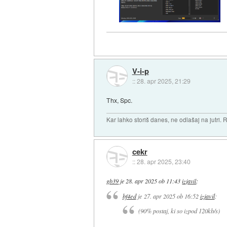
V-i-p
::
28. apr 2025, 21:29
Thx, Spc.
Kar lahko storiš danes, ne odlašaj na jutri. R
cekr
::
28. apr 2025, 23:40
gb39
je
28. apr 2025 ob 11:43
izjavil
:
bf4ed
je
27. apr 2025 ob 16:52
izjavil
:
(90% postaj, ki so izpod 120kb/s)