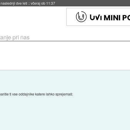
hitela Japonsko
::
včeraj ob 11:37
anje pri nas
ariše ti vse oddajnike katere lahko sprejemaš: