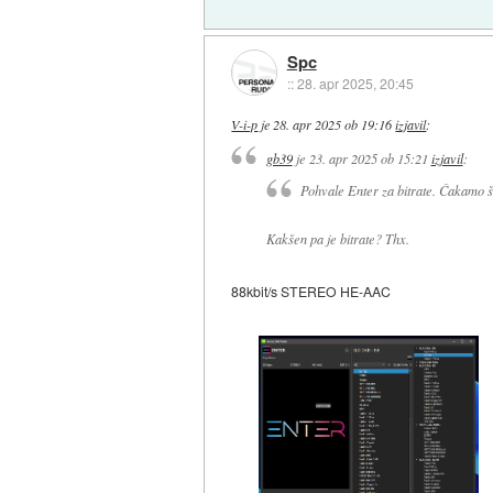
Spc
::
28. apr 2025, 20:45
V-i-p
je
28. apr 2025 ob 19:16
izjavil
:
gb39
je
23. apr 2025 ob 15:21
izjavil
:
Pohvale Enter za bitrate. Čakamo š
Kakšen pa je bitrate? Thx.
88kbit/s STEREO HE-AAC