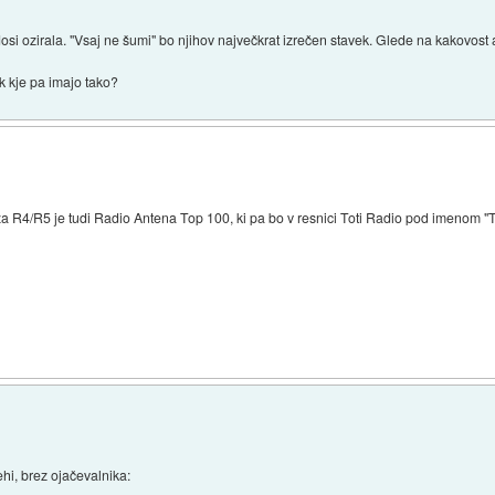
osi ozirala. "Vsaj ne šumi" bo njihov največkrat izrečen stavek. Glede na kakovost 
ak kje pa imajo tako?
 za R4/R5 je tudi Radio Antena Top 100, ki pa bo v resnici Toti Radio pod imenom "
hi, brez ojačevalnika: