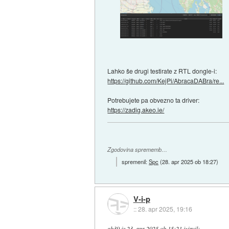
Lahko še drugi testirate z RTL dongle-i:
https://github.com/KejPi/AbracaDABra/re...
Potrebujete pa obvezno ta driver:
https://zadig.akeo.ie/
Zgodovina sprememb…
spremenil:
Spc
(
28. apr 2025 ob 18:27
)
V-i-p
::
28. apr 2025, 19:16
gb39
je
23. apr 2025 ob 15:21
izjavil
: