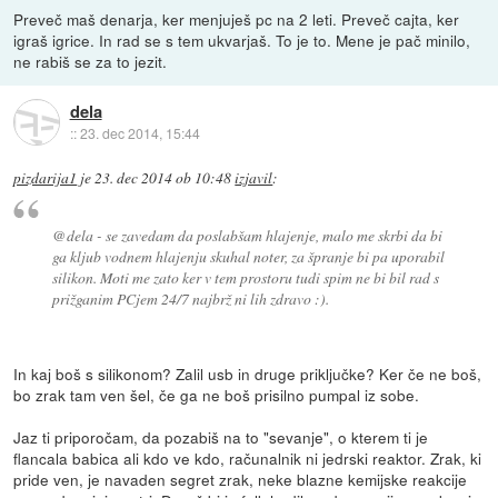
Preveč maš denarja, ker menjuješ pc na 2 leti. Preveč cajta, ker
igraš igrice. In rad se s tem ukvarjaš. To je to. Mene je pač minilo,
ne rabiš se za to jezit.
dela
::
23. dec 2014, 15:44
pizdarija1
je
23. dec 2014 ob 10:48
izjavil
:
@dela - se zavedam da poslabšam hlajenje, malo me skrbi da bi
ga kljub vodnem hlajenju skuhal noter, za špranje bi pa uporabil
silikon. Moti me zato ker v tem prostoru tudi spim ne bi bil rad s
prižganim PCjem 24/7 najbrž ni lih zdravo :).
In kaj boš s silikonom? Zalil usb in druge priključke? Ker če ne boš,
bo zrak tam ven šel, če ga ne boš prisilno pumpal iz sobe.
Jaz ti priporočam, da pozabiš na to "sevanje", o kterem ti je
flancala babica ali kdo ve kdo, računalnik ni jedrski reaktor. Zrak, ki
pride ven, je navaden segret zrak, neke blazne kemijske reakcije