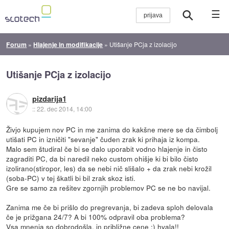
☰
Forum
»
Hlajenje in modifikacije
»
Utišanje PCja z izolacijo
Utišanje PCja z izolacijo
pizdarija1
::
22. dec 2014, 14:00
Živjo kupujem nov PC in me zanima do kakšne mere se da čimbolj
utišati PC in izničiti "sevanje" čuden zrak ki prihaja iz kompa.
Malo sem študiral če bi se dalo uporabit vodno hlajenje in čisto
zagraditi PC, da bi naredil neko custom ohišje ki bi bilo čisto
izolirano(stiropor, les) da se nebi nič slišalo + da zrak nebi krožil
(soba-PC) v tej škatli bi bil zrak skoz isti.
Gre se samo za rešitev zgornjih problemov PC se ne bo navijal.
Zanima me če bi prišlo do pregrevanja, bi zadeva sploh delovala
če je prižgana 24/7? A bi 100% odpravil oba problema?
Vsa mnenja so dobrodošla, in približne cene :) hvala!!