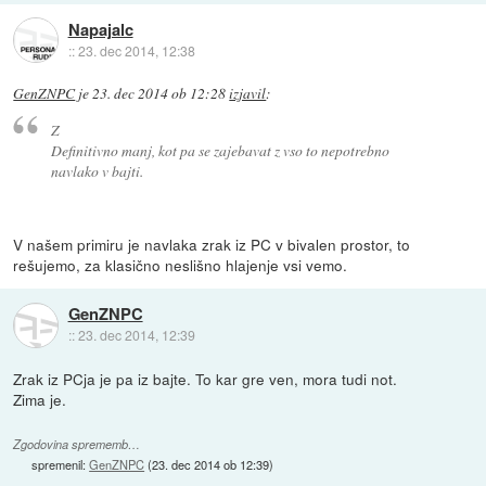
Napajalc
::
23. dec 2014, 12:38
GenZNPC
je
23. dec 2014 ob 12:28
izjavil
:
Z
Definitivno manj, kot pa se zajebavat z vso to nepotrebno
navlako v bajti.
V našem primiru je navlaka zrak iz PC v bivalen prostor, to
rešujemo, za klasično neslišno hlajenje vsi vemo.
GenZNPC
::
23. dec 2014, 12:39
Zrak iz PCja je pa iz bajte. To kar gre ven, mora tudi not.
Zima je.
Zgodovina sprememb…
spremenil:
GenZNPC
(
23. dec 2014 ob 12:39
)