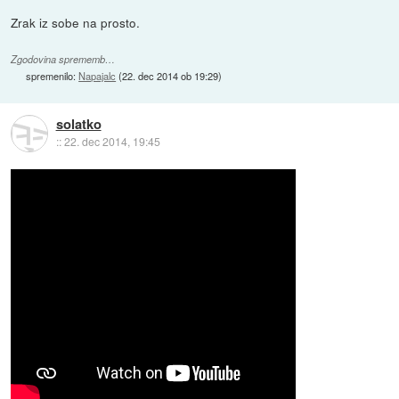
Zrak iz sobe na prosto.
Zgodovina sprememb…
spremenilo:
Napajalc
(
22. dec 2014 ob 19:29
)
solatko
::
22. dec 2014, 19:45