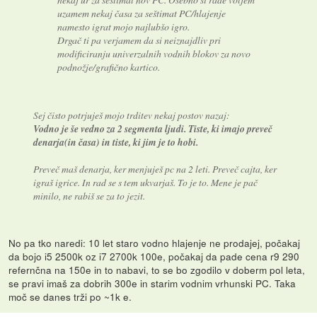
uzamem nekaj časa za seštimat PC/hlajenje
namesto igrat mojo najlubšo igro.
Drgač ti pa verjamem da si neiznajdliv pri
modificiranju univerzalnih vodnih blokov za novo
podnožje/grafično kartico.
Sej čisto potrjuješ mojo trditev nekaj postov nazaj:
Vodno je še vedno za 2 segmenta ljudi. Tiste, ki imajo preveč
denarja(in časa) in tiste, ki jim je to hobi.
Preveč maš denarja, ker menjuješ pc na 2 leti. Preveč cajta, ker
igraš igrice. In rad se s tem ukvarjaš. To je to. Mene je pač
minilo, ne rabiš se za to jezit.
No pa tko naredi: 10 let staro vodno hlajenje ne prodajej, počakaj
da bojo i5 2500k oz i7 2700k 100e, počakaj da pade cena r9 290
refernčna na 150e in to nabavi, to se bo zgodilo v doberm pol leta,
se pravi imaš za dobrih 300e in starim vodnim vrhunski PC. Taka
moč se danes trži po ~1k e.