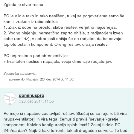
Zgleda je stvar resna:
PC je v idle tako in tako neslišen, tukaj se pogovarjamo samo še
kam z zrakom iz računalnika:
1. Zrak iz sobe na prosto, slaba rešitev, verjetno najcenejša.
2. Vodno hlajenje, hermetično zaprto ohišje, z radjatorjem izven
sobe (antifriz), v notranjosti ohišja še en radjator, da bo odvajal
toploto ostalih komponent. Oreng rešitev, dražja rešitev.
PC neprestano pod obremenitvijo:
+ kvaliteten neslišen napajalc, večje dimenzije radjatorjev.
Zgodovina sprememb…
spremenilo:
Napajalc
(
23. dec 2014 ob 11:30
)
dominuspro
::
23. dec 2014, 11:55
Po moje si napačno zastavljaš rešitev. Skušaj se se raje rešiti vira
hrupa-ventilatorji in vira tega, čemur ti praviš "sevanje"-gretje
komponent. Kakšno konfiguracijo sploh imaš? Zakaj ti dela PC
24h/na dan? Najbrž kaki torrenti, tak ali drugačen server... To boš