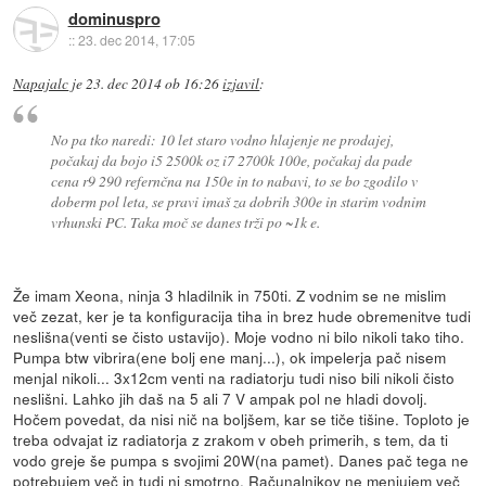
dominuspro
::
23. dec 2014, 17:05
Napajalc
je
23. dec 2014 ob 16:26
izjavil
:
No pa tko naredi: 10 let staro vodno hlajenje ne prodajej,
počakaj da bojo i5 2500k oz i7 2700k 100e, počakaj da pade
cena r9 290 refernčna na 150e in to nabavi, to se bo zgodilo v
doberm pol leta, se pravi imaš za dobrih 300e in starim vodnim
vrhunski PC. Taka moč se danes trži po ~1k e.
Že imam Xeona, ninja 3 hladilnik in 750ti. Z vodnim se ne mislim
več zezat, ker je ta konfiguracija tiha in brez hude obremenitve tudi
neslišna(venti se čisto ustavijo). Moje vodno ni bilo nikoli tako tiho.
Pumpa btw vibrira(ene bolj ene manj...), ok impelerja pač nisem
menjal nikoli... 3x12cm venti na radiatorju tudi niso bili nikoli čisto
neslišni. Lahko jih daš na 5 ali 7 V ampak pol ne hladi dovolj.
Hočem povedat, da nisi nič na boljšem, kar se tiče tišine. Toploto je
treba odvajat iz radiatorja z zrakom v obeh primerih, s tem, da ti
vodo greje še pumpa s svojimi 20W(na pamet). Danes pač tega ne
potrebujem več in tudi ni smotrno. Računalnikov ne menjujem več