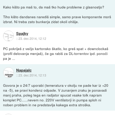
Kako kišto pa maš to, da maš tko hude probleme z glasnostjo?
Tiho kišto dandanes narediš simple, samo prave komponente morš
izbrat. Ni treba zato bunkerja zidat okoli ohišje.
Spajky
::
23. dec 2014, 12:12
PC pokriješ z večjo kartonsko škatlo, ko greš spat + downclockaš
(profil delovanja menjaš), če ga rabiš za DL-torrentov ipd. ponoči
pa je ...
Napajalc
::
23. dec 2014, 12:13
Govora je o 24/7 uporabi (temeratura v okolju ne pade kar iz +20
na -5), se pravi kondenz odpade. V zunanjem zraku je ponavadi
manj praha, poleg tega en radjator spucat vsake tolk napram
komplet PC......nevem no. 220V ventilatorji in pumpa sploh ni
noben problem in ne predstavlja kakega extra stroška.