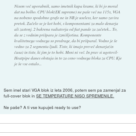
Nisem več uporabnik, samo imetnik kupa krame, ki bi jo moral
dat na bolho. CPU blok(EK supreme) ne paše več na 115x, VGA
na nobeno spodobno grafo ne in NB je useless, ker samo zavira
pretok. Začelo se je kot hobi, s komponentami za malo denarja
ali zastonj. 2 bakrena radiatorja od fiat pande za začetek... To,
da se z vodnim prišpara je izmišljotina. Komponente
kvalitetnega vodnega so predrage, da bi prišparal. Vodno je še
vedno za 2 segmenta ljudi. Tiste, ki imajo preveč denarja(in
časa) in tiste, ki jim je to hobi. Meni ni več. In prav si ugotovil-
Heatpipe danes obstaja in to za ceno vodnega bloka za CPU. Kje
je še vse ostalo...
Sem imel stari VGA blok iz leta 2006, potem sem pa zamenjal za
full-cover blok in
SE TEMPERATURE NISO SPREMENILE.
Ne paše? A ti vse kupuješ ready to use?