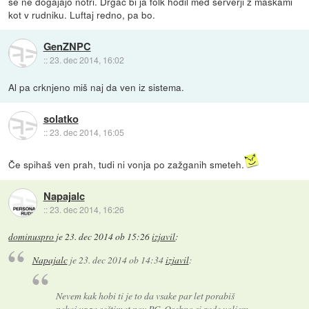
se ne dogajajo notri. Drgač bi ja folk hodil med serverji z maskami
kot v rudniku. Luftaj redno, pa bo.
GenZNPC
::
23. dec 2014, 16:02
Al pa crknjeno miš naj da ven iz sistema.
solatko
::
23. dec 2014, 16:05
Če spihaš ven prah, tudi ni vonja po zažganih smeteh.
Napajalc
::
23. dec 2014, 16:26
dominuspro
je
23. dec 2014 ob 15:26
izjavil
:
Napajalc
je
23. dec 2014 ob 14:34
izjavil
:
Nevem kak hobi ti je to da vsake par let porabiš
nekaj ur za seštimat nov PC. Osebno si rade voljem