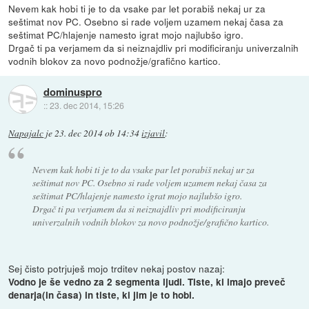
Nevem kak hobi ti je to da vsake par let porabiš nekaj ur za
seštimat nov PC. Osebno si rade voljem uzamem nekaj časa za
seštimat PC/hlajenje namesto igrat mojo najlubšo igro.
Drgač ti pa verjamem da si neiznajdliv pri modificiranju univerzalnih
vodnih blokov za novo podnožje/grafično kartico.
dominuspro
::
23. dec 2014, 15:26
Napajalc
je
23. dec 2014 ob 14:34
izjavil
:
Nevem kak hobi ti je to da vsake par let porabiš nekaj ur za
seštimat nov PC. Osebno si rade voljem uzamem nekaj časa za
seštimat PC/hlajenje namesto igrat mojo najlubšo igro.
Drgač ti pa verjamem da si neiznajdliv pri modificiranju
univerzalnih vodnih blokov za novo podnožje/grafično kartico.
Sej čisto potrjuješ mojo trditev nekaj postov nazaj:
Vodno je še vedno za 2 segmenta ljudi. Tiste, ki imajo preveč
denarja(in časa) in tiste, ki jim je to hobi.