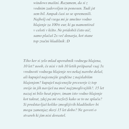
windows mašini. Razumem, da si z
vodnim zadovoljen in ponosen. Tudi jst
sem bil. Ampak časi so se spremenili.
Najbolj od vsega mi je smešno vodno
hlajenje za 100+ eur, ki ga namontiraš
v celoti v kišto. Ne pridobiš čisto nič,
samo plačaš 2x več denarja, kot stane
top zračni hladilnik :D
Tiho ker si zelo mlad uporabnik vodnega hlajena,
10 let? noob, če nisi v teh 10 letih prišparal vsaj 3x
vrednosti vodnega hlajenje res nekaj narobe delaš,
ali kupuješ najcenejše grafične z najslabšim
hlajenjem? kupuješ najcenejše prcesorje iz top
sreije in jih naviješ na moč najzmoglivejših?. 15 let
nazaj ni bilo heat pipov, imam isto vodno hlajenje
kot takrat, zdej pa mi razloži kako se to ne splača?
Si predstavljaš koliko zmoglijivih hladilnikov bi
mogu zamenjaz skozi 15 let dobo? Ne govori o
stvareh ki jim nisi dorastel.