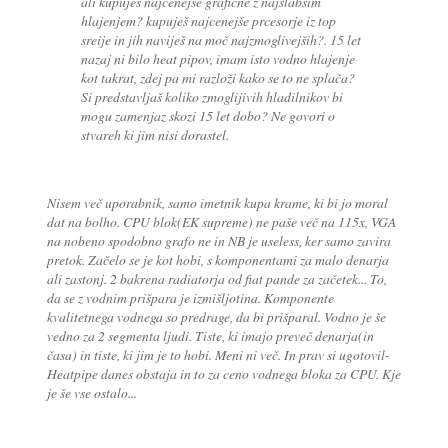
ali kupuješ najcenejše grafične z najslabšim
hlajenjem? kupuješ najcenejše prcesorje iz top
sreije in jih naviješ na moč najzmoglivejših?. 15 let
nazaj ni bilo heat pipov, imam isto vodno hlajenje
kot takrat, zdej pa mi razloži kako se to ne splača?
Si predstavljaš koliko zmoglijivih hladilnikov bi
mogu zamenjaz skozi 15 let dobo? Ne govori o
stvareh ki jim nisi dorastel.
Nisem več uporabnik, samo imetnik kupa krame, ki bi jo moral
dat na bolho. CPU blok(EK supreme) ne paše več na 115x, VGA
na nobeno spodobno grafo ne in NB je useless, ker samo zavira
pretok. Začelo se je kot hobi, s komponentami za malo denarja
ali zastonj. 2 bakrena radiatorja od fiat pande za začetek... To,
da se z vodnim prišpara je izmišljotina. Komponente
kvalitetnega vodnega so predrage, da bi prišparal. Vodno je še
vedno za 2 segmenta ljudi. Tiste, ki imajo preveč denarja(in
časa) in tiste, ki jim je to hobi. Meni ni več. In prav si ugotovil-
Heatpipe danes obstaja in to za ceno vodnega bloka za CPU. Kje
je še vse ostalo...