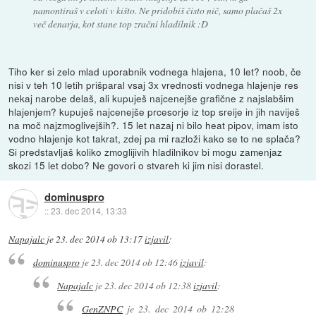
namontiraš v celoti v kišto. Ne pridobiš čisto nič, samo plačaš 2x
več denarja, kot stane top zračni hladilnik :D
Tiho ker si zelo mlad uporabnik vodnega hlajena, 10 let? noob, če
nisi v teh 10 letih prišparal vsaj 3x vrednosti vodnega hlajenje res
nekaj narobe delaš, ali kupuješ najcenejše grafične z najslabšim
hlajenjem? kupuješ najcenejše prcesorje iz top sreije in jih naviješ
na moč najzmoglivejših?. 15 let nazaj ni bilo heat pipov, imam isto
vodno hlajenje kot takrat, zdej pa mi razloži kako se to ne splača?
Si predstavljaš koliko zmoglijivih hladilnikov bi mogu zamenjaz
skozi 15 let dobo? Ne govori o stvareh ki jim nisi dorastel.
dominuspro
::
23. dec 2014, 13:33
Napajalc
je
23. dec 2014 ob 13:17
izjavil
:
dominuspro
je
23. dec 2014 ob 12:46
izjavil
:
Napajalc
je
23. dec 2014 ob 12:38
izjavil
:
GenZNPC
je
23. dec 2014 ob 12:28