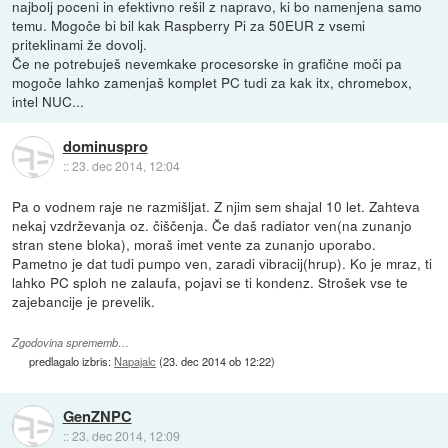
najbolj poceni in efektivno rešil z napravo, ki bo namenjena samo
temu. Mogoče bi bil kak Raspberry Pi za 50EUR z vsemi
priteklinami že dovolj.
Če ne potrebuješ nevemkake procesorske in grafične moči pa
mogoče lahko zamenjaš komplet PC tudi za kak itx, chromebox,
intel NUC...
dominuspro
::
23. dec 2014, 12:04
Pa o vodnem raje ne razmišljat. Z njim sem shajal 10 let. Zahteva
nekaj vzdrževanja oz. čiščenja. Če daš radiator ven(na zunanjo
stran stene bloka), moraš imet vente za zunanjo uporabo.
Pametno je dat tudi pumpo ven, zaradi vibracij(hrup). Ko je mraz, ti
lahko PC sploh ne zalaufa, pojavi se ti kondenz. Strošek vse te
zajebancije je prevelik.
Zgodovina sprememb…
predlagalo izbris:
Napajalc
(
23. dec 2014 ob 12:22
)
GenZNPC
::
23. dec 2014, 12:09