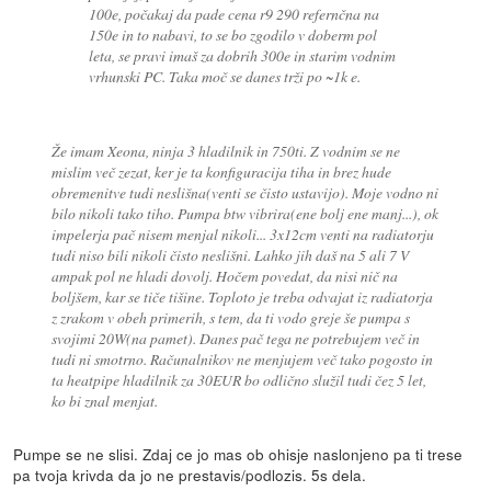
100e, počakaj da pade cena r9 290 refernčna na
150e in to nabavi, to se bo zgodilo v doberm pol
leta, se pravi imaš za dobrih 300e in starim vodnim
vrhunski PC. Taka moč se danes trži po ~1k e.
Že imam Xeona, ninja 3 hladilnik in 750ti. Z vodnim se ne
mislim več zezat, ker je ta konfiguracija tiha in brez hude
obremenitve tudi neslišna(venti se čisto ustavijo). Moje vodno ni
bilo nikoli tako tiho. Pumpa btw vibrira(ene bolj ene manj...), ok
impelerja pač nisem menjal nikoli... 3x12cm venti na radiatorju
tudi niso bili nikoli čisto neslišni. Lahko jih daš na 5 ali 7 V
ampak pol ne hladi dovolj. Hočem povedat, da nisi nič na
boljšem, kar se tiče tišine. Toploto je treba odvajat iz radiatorja
z zrakom v obeh primerih, s tem, da ti vodo greje še pumpa s
svojimi 20W(na pamet). Danes pač tega ne potrebujem več in
tudi ni smotrno. Računalnikov ne menjujem več tako pogosto in
ta heatpipe hladilnik za 30EUR bo odlično služil tudi čez 5 let,
ko bi znal menjat.
Pumpe se ne slisi. Zdaj ce jo mas ob ohisje naslonjeno pa ti trese
pa tvoja krivda da jo ne prestavis/podlozis. 5s dela.