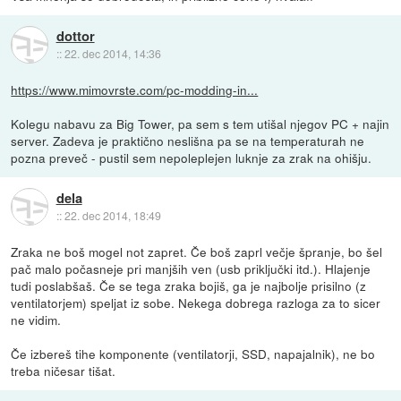
dottor
::
22. dec 2014, 14:36
https://www.mimovrste.com/pc-modding-in...
Kolegu nabavu za Big Tower, pa sem s tem utišal njegov PC + najin
server. Zadeva je praktično neslišna pa se na temperaturah ne
pozna preveč - pustil sem nepoleplejen luknje za zrak na ohišju.
dela
::
22. dec 2014, 18:49
Zraka ne boš mogel not zapret. Če boš zaprl večje špranje, bo šel
pač malo počasneje pri manjših ven (usb priključki itd.). Hlajenje
tudi poslabšaš. Če se tega zraka bojiš, ga je najbolje prisilno (z
ventilatorjem) speljat iz sobe. Nekega dobrega razloga za to sicer
ne vidim.
Če izbereš tihe komponente (ventilatorji, SSD, napajalnik), ne bo
treba ničesar tišat.