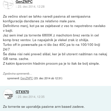
GenZNPC
::
23. dec 2014, 12:28
Za večino stvari se lahko naredi pasivna ali semipasivna
konfiguracija dandanes za relativno male pare.
Definitivno manj, kot pa se zajebavat z vso to nepotrebno navlako
v bajti.
Jaz sem imel za torrente 6800K z machotom brez venta in cel
komp brez ventov. Le napajalnik je vlekel zrak iz ohišja.
Turbo off in powersafe pa ni šlo čez 40C pa to na 100/100 liniji
24/7
Še diske nisi neki preveč slišal, ker je bil utorent naštiman na nekaj
GB rama. cache.
Z kakim šparovnim hladnim procom pa je to itak še bolj simple.
Zgodovina sprememb…
spremenil:
GenZNPC
(
23. dec 2014 ob 12:31
)
GTX970
::
23. dec 2014, 12:35
Za torrente se uporablja pasivne arm based zadeve.