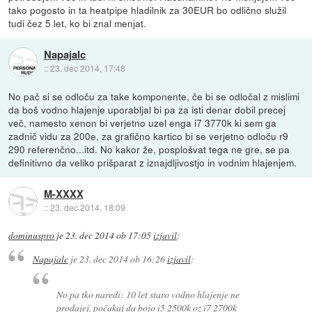
tako pogosto in ta heatpipe hladilnik za 30EUR bo odlično služil
tudi čez 5 let, ko bi znal menjat.
Napajalc
::
23. dec 2014, 17:48
No pač si se odloču za take komponente, če bi se odločal z mislimi
da boš vodno hlajenje uporabljal bi pa za isti denar dobil precej
več, namesto xenon bi verjetno uzel enga i7 3770k ki sem ga
zadnič vidu za 200e, za grafično kartico bi se verjetno odloču r9
290 referenčno...itd. No kakor že, posplošvat tega ne gre, se pa
definitivno da veliko prišparat z iznajdljivostjo in vodnim hlajenjem.
M-XXXX
::
23. dec 2014, 18:09
dominuspro
je
23. dec 2014 ob 17:05
izjavil
:
Napajalc
je
23. dec 2014 ob 16:26
izjavil
:
No pa tko naredi: 10 let staro vodno hlajenje ne
prodajej, počakaj da bojo i5 2500k oz i7 2700k