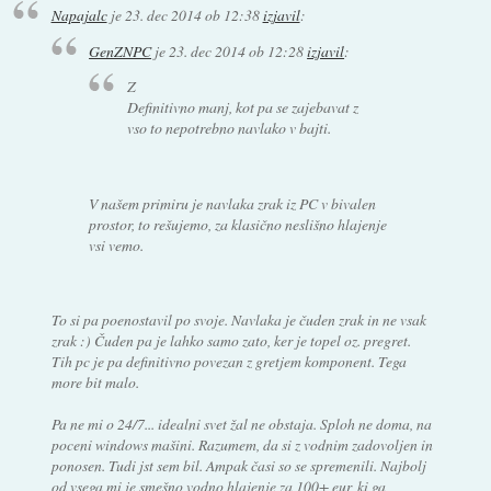
Napajalc
je
23. dec 2014 ob 12:38
izjavil
:
GenZNPC
je
23. dec 2014 ob 12:28
izjavil
:
Z
Definitivno manj, kot pa se zajebavat z
vso to nepotrebno navlako v bajti.
V našem primiru je navlaka zrak iz PC v bivalen
prostor, to rešujemo, za klasično neslišno hlajenje
vsi vemo.
To si pa poenostavil po svoje. Navlaka je čuden zrak in ne vsak
zrak :) Čuden pa je lahko samo zato, ker je topel oz. pregret.
Tih pc je pa definitivno povezan z gretjem komponent. Tega
more bit malo.
Pa ne mi o 24/7... idealni svet žal ne obstaja. Sploh ne doma, na
poceni windows mašini. Razumem, da si z vodnim zadovoljen in
ponosen. Tudi jst sem bil. Ampak časi so se spremenili. Najbolj
od vsega mi je smešno vodno hlajenje za 100+ eur, ki ga