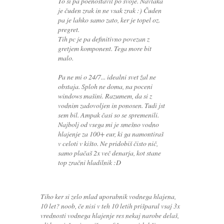
To si pa poenostavil po svoje. Navlaka
je čuden zrak in ne vsak zrak :) Čuden
pa je lahko samo zato, ker je topel oz.
pregret.
Tih pc je pa definitivno povezan z
gretjem komponent. Tega more bit
malo.
Pa ne mi o 24/7... idealni svet žal ne
obstaja. Sploh ne doma, na poceni
windows mašini. Razumem, da si z
vodnim zadovoljen in ponosen. Tudi jst
sem bil. Ampak časi so se spremenili.
Najbolj od vsega mi je smešno vodno
hlajenje za 100+ eur, ki ga namontiraš
v celoti v kišto. Ne pridobiš čisto nič,
samo plačaš 2x več denarja, kot stane
top zračni hladilnik :D
Tiho ker si zelo mlad uporabnik vodnega hlajena,
10 let? noob, če nisi v teh 10 letih prišparal vsaj 3x
vrednosti vodnega hlajenje res nekaj narobe delaš,