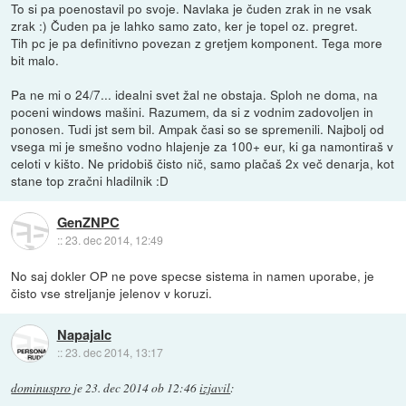
To si pa poenostavil po svoje. Navlaka je čuden zrak in ne vsak
zrak :) Čuden pa je lahko samo zato, ker je topel oz. pregret.
Tih pc je pa definitivno povezan z gretjem komponent. Tega more
bit malo.
Pa ne mi o 24/7... idealni svet žal ne obstaja. Sploh ne doma, na
poceni windows mašini. Razumem, da si z vodnim zadovoljen in
ponosen. Tudi jst sem bil. Ampak časi so se spremenili. Najbolj od
vsega mi je smešno vodno hlajenje za 100+ eur, ki ga namontiraš v
celoti v kišto. Ne pridobiš čisto nič, samo plačaš 2x več denarja, kot
stane top zračni hladilnik :D
GenZNPC
::
23. dec 2014, 12:49
No saj dokler OP ne pove specse sistema in namen uporabe, je
čisto vse streljanje jelenov v koruzi.
Napajalc
::
23. dec 2014, 13:17
dominuspro
je
23. dec 2014 ob 12:46
izjavil
: