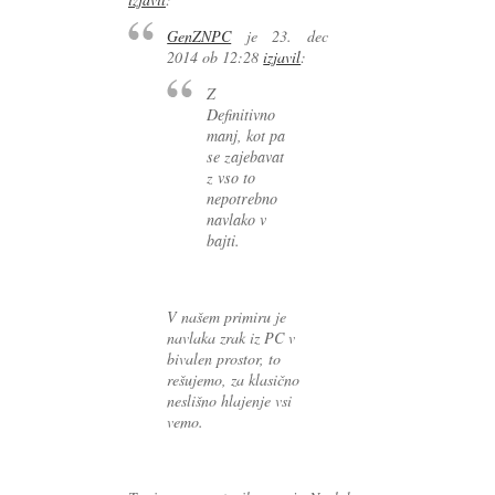
GenZNPC
je
23. dec
2014 ob 12:28
izjavil
:
Z
Definitivno
manj, kot pa
se zajebavat
z vso to
nepotrebno
navlako v
bajti.
V našem primiru je
navlaka zrak iz PC v
bivalen prostor, to
rešujemo, za klasično
neslišno hlajenje vsi
vemo.