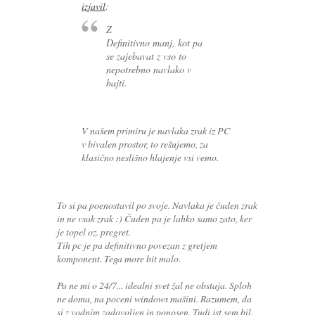
izjavil
:
Z
Definitivno manj, kot pa
se zajebavat z vso to
nepotrebno navlako v
bajti.
V našem primiru je navlaka zrak iz PC
v bivalen prostor, to rešujemo, za
klasično neslišno hlajenje vsi vemo.
To si pa poenostavil po svoje. Navlaka je čuden zrak
in ne vsak zrak :) Čuden pa je lahko samo zato, ker
je topel oz. pregret.
Tih pc je pa definitivno povezan z gretjem
komponent. Tega more bit malo.
Pa ne mi o 24/7... idealni svet žal ne obstaja. Sploh
ne doma, na poceni windows mašini. Razumem, da
si z vodnim zadovoljen in ponosen. Tudi jst sem bil.