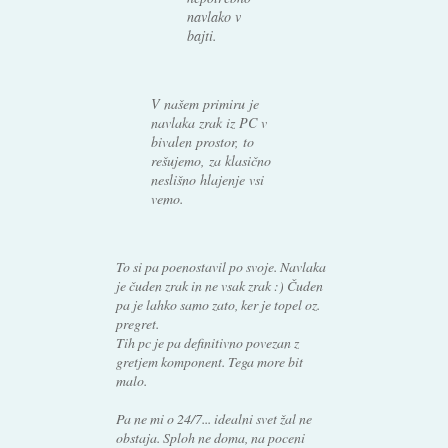
navlako v
bajti.
V našem primiru je
navlaka zrak iz PC v
bivalen prostor, to
rešujemo, za klasično
neslišno hlajenje vsi
vemo.
To si pa poenostavil po svoje. Navlaka
je čuden zrak in ne vsak zrak :) Čuden
pa je lahko samo zato, ker je topel oz.
pregret.
Tih pc je pa definitivno povezan z
gretjem komponent. Tega more bit
malo.
Pa ne mi o 24/7... idealni svet žal ne
obstaja. Sploh ne doma, na poceni