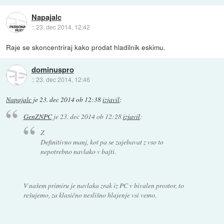
Napajalc
::
23. dec 2014, 12:42
Raje se skoncentriraj kako prodat hladilnik eskimu.
dominuspro
::
23. dec 2014, 12:46
Napajalc
je
23. dec 2014 ob 12:38
izjavil
:
GenZNPC
je
23. dec 2014 ob 12:28
izjavil
:
Z
Definitivno manj, kot pa se zajebavat z vso to
nepotrebno navlako v bajti.
V našem primiru je navlaka zrak iz PC v bivalen prostor, to
rešujemo, za klasično neslišno hlajenje vsi vemo.