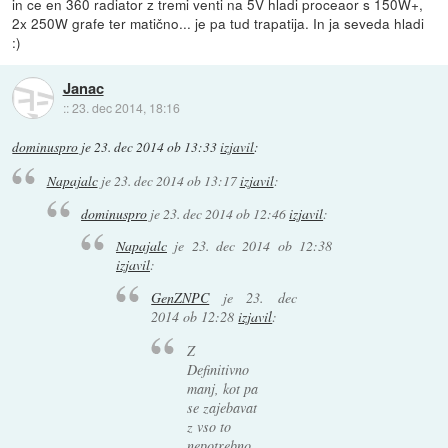
in ce en 360 radiator z tremi venti na 5V hladi proceaor s 150W+,
2x 250W grafe ter matično... je pa tud trapatija. In ja seveda hladi
:)
Janac
::
23. dec 2014, 18:16
dominuspro
je
23. dec 2014 ob 13:33
izjavil
:
Napajalc
je
23. dec 2014 ob 13:17
izjavil
:
dominuspro
je
23. dec 2014 ob 12:46
izjavil
:
Napajalc
je
23. dec 2014 ob 12:38
izjavil
:
GenZNPC
je
23. dec
2014 ob 12:28
izjavil
:
Z
Definitivno
manj, kot pa
se zajebavat
z vso to
nepotrebno