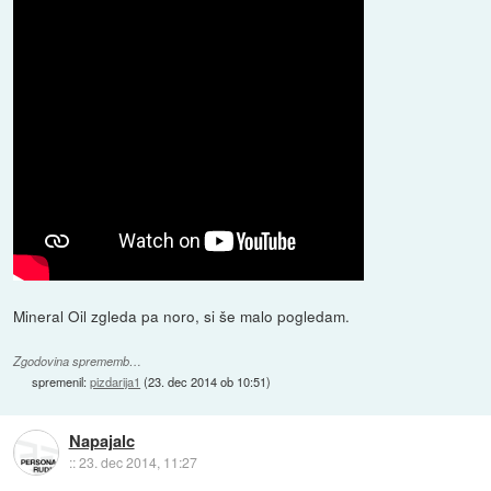
Mineral Oil zgleda pa noro, si še malo pogledam.
Zgodovina sprememb…
spremenil:
pizdarija1
(
23. dec 2014 ob 10:51
)
Napajalc
::
23. dec 2014, 11:27