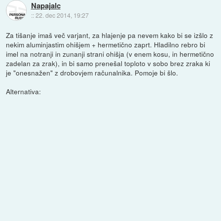
Napajalc
::
22. dec 2014, 19:27
Za tišanje imaš več varjant, za hlajenje pa nevem kako bi se izšlo z
nekim aluminjastim ohišjem + hermetično zaprt. Hladilno rebro bi
imel na notranji in zunanji strani ohišja (v enem kosu, in hermetično
zadelan za zrak), in bi samo prenešal toploto v sobo brez zraka ki
je "onesnažen" z drobovjem računalnika. Pomoje bi šlo.
Alternativa: