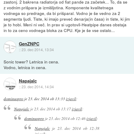
zastonj. 2 bakrena radiatorja od fiat pande za začetek... To, da se
z vodnim prišpara je izmišljotina. Komponente kvalitetnega
vodnega so predrage, da bi prišparal. Vodno je še vedno za 2
segmenta ljudi. Tiste, ki imajo preveč denarja(in časa) in tiste, ki jim
je to hobi. Meni ni več. In prav si ugotovil-Heatpipe danes obstaja
in to za ceno vodnega bloka za CPU. Kje je še vse ostalo...
GenZNPC
::
23. dec 2014, 13:34
Sonic tower? Letnica in cena.
Vodno, letnica in cena.
Napajalc
::
23. dec 2014, 14:34
dominuspro
je
23. dec 2014 ob 13:33
izjavil
:
Napajalc
je
23. dec 2014 ob 13:17
izjavil
:
dominuspro
je
23. dec 2014 ob 12:46
izjavil
:
Napajalc
je
23. dec 2014 ob 12:38
izjavil
: