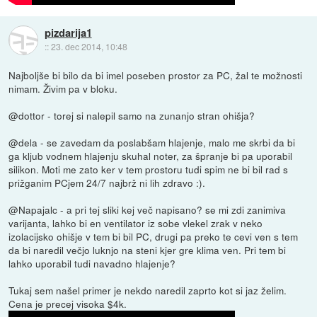
pizdarija1
::
23. dec 2014, 10:48
Najboljše bi bilo da bi imel poseben prostor za PC, žal te možnosti
nimam. Živim pa v bloku.
@dottor - torej si nalepil samo na zunanjo stran ohišja?
@dela - se zavedam da poslabšam hlajenje, malo me skrbi da bi
ga kljub vodnem hlajenju skuhal noter, za špranje bi pa uporabil
silikon. Moti me zato ker v tem prostoru tudi spim ne bi bil rad s
prižganim PCjem 24/7 najbrž ni lih zdravo :).
@Napajalc - a pri tej sliki kej več napisano? se mi zdi zanimiva
varijanta, lahko bi en ventilator iz sobe vlekel zrak v neko
izolacijsko ohišje v tem bi bil PC, drugi pa preko te cevi ven s tem
da bi naredil večjo luknjo na steni kjer gre klima ven. Pri tem bi
lahko uporabil tudi navadno hlajenje?
Tukaj sem našel primer je nekdo naredil zaprto kot si jaz želim.
Cena je precej visoka $4k.