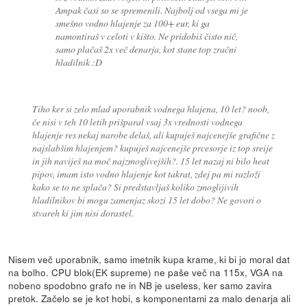
Ampak časi so se spremenili. Najbolj od vsega mi je
smešno vodno hlajenje za 100+ eur, ki ga
namontiraš v celoti v kišto. Ne pridobiš čisto nič,
samo plačaš 2x več denarja, kot stane top zračni
hladilnik :D
Tiho ker si zelo mlad uporabnik vodnega hlajena, 10 let? noob,
če nisi v teh 10 letih prišparal vsaj 3x vrednosti vodnega
hlajenje res nekaj narobe delaš, ali kupuješ najcenejše grafične z
najslabšim hlajenjem? kupuješ najcenejše prcesorje iz top sreije
in jih naviješ na moč najzmoglivejših?. 15 let nazaj ni bilo heat
pipov, imam isto vodno hlajenje kot takrat, zdej pa mi razloži
kako se to ne splača? Si predstavljaš koliko zmoglijivih
hladilnikov bi mogu zamenjaz skozi 15 let dobo? Ne govori o
stvareh ki jim nisi dorastel.
Nisem več uporabnik, samo imetnik kupa krame, ki bi jo moral dat
na bolho. CPU blok(EK supreme) ne paše več na 115x, VGA na
nobeno spodobno grafo ne in NB je useless, ker samo zavira
pretok. Začelo se je kot hobi, s komponentami za malo denarja ali