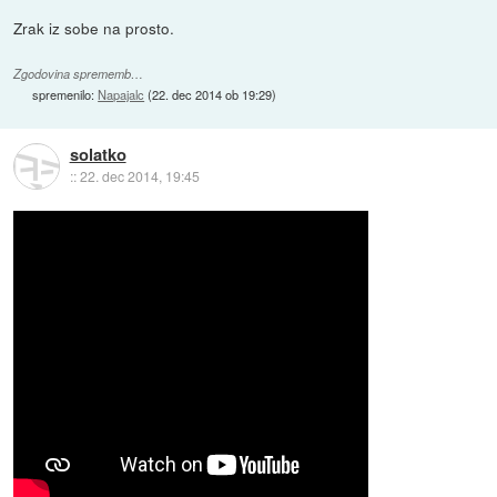
Zrak iz sobe na prosto.
Zgodovina sprememb…
spremenilo:
Napajalc
(
22. dec 2014 ob 19:29
)
solatko
::
22. dec 2014, 19:45