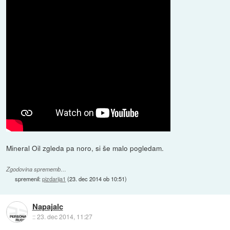
Mineral Oil zgleda pa noro, si še malo pogledam.
Zgodovina sprememb…
spremenil:
pizdarija1
(
23. dec 2014 ob 10:51
)
Napajalc
::
23. dec 2014, 11:27