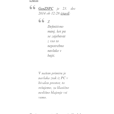
GenZNPC
je
23. dec
2014 ob 12:28
izjavil
:
Z
Definitivno
manj, kot pa
se zajebavat
z vso to
nepotrebno
navlako v
bajti.
V našem primiru je
navlaka zrak iz PC v
bivalen prostor, to
rešujemo, za klasično
neslišno hlajenje vsi
vemo.