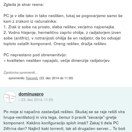
Zgleda je stvar resna:
PC je v idle tako in tako neslišen, tukaj se pogovarjamo samo še
kam z zrakom iz računalnika:
1. Zrak iz sobe na prosto, slaba rešitev, verjetno najcenejša.
2. Vodno hlajenje, hermetično zaprto ohišje, z radjatorjem izven
sobe (antifriz), v notranjosti ohišja še en radjator, da bo odvajal
toploto ostalih komponent. Oreng rešitev, dražja rešitev.
PC neprestano pod obremenitvijo:
+ kvaliteten neslišen napajalc, večje dimenzije radjatorjev.
Zgodovina sprememb…
spremenilo:
Napajalc
(
23. dec 2014 ob 11:30
)
dominuspro
::
23. dec 2014, 11:55
Po moje si napačno zastavljaš rešitev. Skušaj se se raje rešiti vira
hrupa-ventilatorji in vira tega, čemur ti praviš "sevanje"-gretje
komponent. Kakšno konfiguracijo sploh imaš? Zakaj ti dela PC
24h/na dan? Najbrž kaki torrenti, tak ali drugačen server... To boš