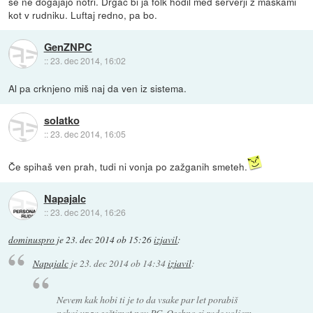
se ne dogajajo notri. Drgač bi ja folk hodil med serverji z maskami
kot v rudniku. Luftaj redno, pa bo.
GenZNPC
::
23. dec 2014, 16:02
Al pa crknjeno miš naj da ven iz sistema.
solatko
::
23. dec 2014, 16:05
Če spihaš ven prah, tudi ni vonja po zažganih smeteh.
Napajalc
::
23. dec 2014, 16:26
dominuspro
je
23. dec 2014 ob 15:26
izjavil
:
Napajalc
je
23. dec 2014 ob 14:34
izjavil
:
Nevem kak hobi ti je to da vsake par let porabiš
nekaj ur za seštimat nov PC. Osebno si rade voljem