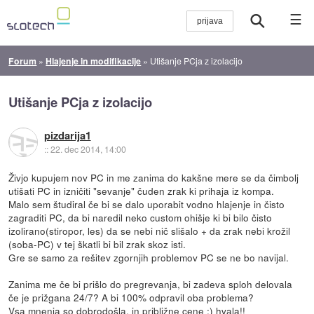
☰
Forum
»
Hlajenje in modifikacije
»
Utišanje PCja z izolacijo
Utišanje PCja z izolacijo
pizdarija1
::
22. dec 2014, 14:00
Živjo kupujem nov PC in me zanima do kakšne mere se da čimbolj
utišati PC in izničiti "sevanje" čuden zrak ki prihaja iz kompa.
Malo sem študiral če bi se dalo uporabit vodno hlajenje in čisto
zagraditi PC, da bi naredil neko custom ohišje ki bi bilo čisto
izolirano(stiropor, les) da se nebi nič slišalo + da zrak nebi krožil
(soba-PC) v tej škatli bi bil zrak skoz isti.
Gre se samo za rešitev zgornjih problemov PC se ne bo navijal.
Zanima me če bi prišlo do pregrevanja, bi zadeva sploh delovala
če je prižgana 24/7? A bi 100% odpravil oba problema?
Vsa mnenja so dobrodošla, in približne cene :) hvala!!