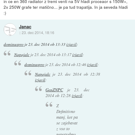
in ce en 360 radiator z tremi venti na 5V hladi proceaor s 150W+,
2x 250W grafe ter matično... je pa tud trapatija. In ja seveda hladi
:)
Janac
::
23. dec 2014, 18:16
dominuspro
je
23. dec 2014 ob 13:33
izjavil
:
Napajalc
je
23. dec 2014 ob 13:17
izjavil
:
dominuspro
je
23. dec 2014 ob 12:46
izjavil
:
Napajalc
je
23. dec 2014 ob 12:38
izjavil
:
GenZNPC
je
23. dec
2014 ob 12:28
izjavil
:
Z
Definitivno
manj, kot pa
se zajebavat
z vso to
nepotrebno