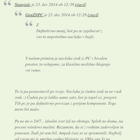
Napajalc
je
23. dec 2014 ob 12:38
izjavil
:
GenZNPC
je
23. dec 2014 ob 12:28
izjavil
:
Z
Definitivno manj, kot pa se zajebavat z
vso to nepotrebno navlako v bajti.
V našem primiru je navlaka zrak iz PC v bivalen
prostor, to rešujemo, za klasično neslišno hlajenje
vsi vemo.
To si pa poenostavil po svoje. Navlaka je čuden zrak in ne vsak
zrak :) Čuden pa je lahko samo zato, ker je topel oz. pregret.
Tih pc je pa definitivno povezan z gretjem komponent. Tega
more bit malo.
Pa ne mi o 24/7... idealni svet žal ne obstaja. Sploh ne doma, na
poceni windows mašini. Razumem, da si z vodnim zadovoljen in
ponosen. Tudi jst sem bil. Ampak časi so se spremenili. Najbolj
od vsega mi je smešno vodno hlajenje za 100+ eur, ki ga