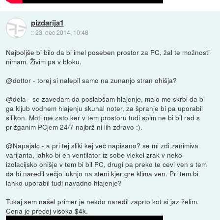
pizdarija1
::
23. dec 2014, 10:48
Najboljše bi bilo da bi imel poseben prostor za PC, žal te možnosti
nimam. Živim pa v bloku.
@dottor - torej si nalepil samo na zunanjo stran ohišja?
@dela - se zavedam da poslabšam hlajenje, malo me skrbi da bi
ga kljub vodnem hlajenju skuhal noter, za špranje bi pa uporabil
silikon. Moti me zato ker v tem prostoru tudi spim ne bi bil rad s
prižganim PCjem 24/7 najbrž ni lih zdravo :).
@Napajalc - a pri tej sliki kej več napisano? se mi zdi zanimiva
varijanta, lahko bi en ventilator iz sobe vlekel zrak v neko
izolacijsko ohišje v tem bi bil PC, drugi pa preko te cevi ven s tem
da bi naredil večjo luknjo na steni kjer gre klima ven. Pri tem bi
lahko uporabil tudi navadno hlajenje?
Tukaj sem našel primer je nekdo naredil zaprto kot si jaz želim.
Cena je precej visoka $4k.