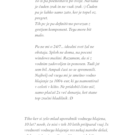
To si pa poenostavil po svoje. Navlaka
je čuden zrak in ne vsak zrak :) Čuden
pa je lahko samo zato, ker je topel oz.
pregret.
Tih pc je pa definitivno povezan z
gretjem komponent. Tega more bit
malo.
Pa ne mi o 24/7... idealni svet žal ne
obstaja. Sploh ne doma, na poceni
windows mašini. Razumem, da si z
vodnim zadovoljen in ponosen. Tudi jst
sem bil. Ampak časi so se spremenili.
Najbolj od vsega mi je smešno vodno
hlajenje za 100+ eur, ki ga namontiraš
v celoti v kišto. Ne pridobiš čisto nič,
samo plačaš 2x več denarja, kot stane
top zračni hladilnik :D
Tiho ker si zelo mlad uporabnik vodnega hlajena,
10 let? noob, če nisi v teh 10 letih prišparal vsaj 3x
vrednosti vodnega hlajenje res nekaj narobe delaš,