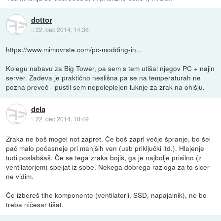
dottor
::
22. dec 2014, 14:36
https://www.mimovrste.com/pc-modding-in...
Kolegu nabavu za Big Tower, pa sem s tem utišal njegov PC + najin
server. Zadeva je praktično neslišna pa se na temperaturah ne
pozna preveč - pustil sem nepoleplejen luknje za zrak na ohišju.
dela
::
22. dec 2014, 18:49
Zraka ne boš mogel not zapret. Če boš zaprl večje špranje, bo šel
pač malo počasneje pri manjših ven (usb priključki itd.). Hlajenje
tudi poslabšaš. Če se tega zraka bojiš, ga je najbolje prisilno (z
ventilatorjem) speljat iz sobe. Nekega dobrega razloga za to sicer
ne vidim.
Če izbereš tihe komponente (ventilatorji, SSD, napajalnik), ne bo
treba ničesar tišat.