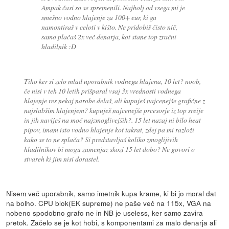
Ampak časi so se spremenili. Najbolj od vsega mi je
smešno vodno hlajenje za 100+ eur, ki ga
namontiraš v celoti v kišto. Ne pridobiš čisto nič,
samo plačaš 2x več denarja, kot stane top zračni
hladilnik :D
Tiho ker si zelo mlad uporabnik vodnega hlajena, 10 let? noob,
če nisi v teh 10 letih prišparal vsaj 3x vrednosti vodnega
hlajenje res nekaj narobe delaš, ali kupuješ najcenejše grafične z
najslabšim hlajenjem? kupuješ najcenejše prcesorje iz top sreije
in jih naviješ na moč najzmoglivejših?. 15 let nazaj ni bilo heat
pipov, imam isto vodno hlajenje kot takrat, zdej pa mi razloži
kako se to ne splača? Si predstavljaš koliko zmoglijivih
hladilnikov bi mogu zamenjaz skozi 15 let dobo? Ne govori o
stvareh ki jim nisi dorastel.
Nisem več uporabnik, samo imetnik kupa krame, ki bi jo moral dat
na bolho. CPU blok(EK supreme) ne paše več na 115x, VGA na
nobeno spodobno grafo ne in NB je useless, ker samo zavira
pretok. Začelo se je kot hobi, s komponentami za malo denarja ali