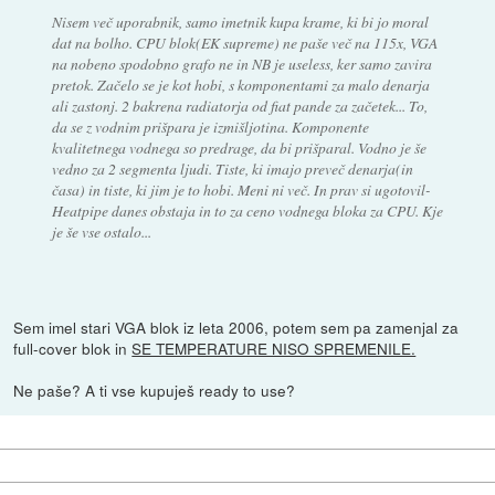
Nisem več uporabnik, samo imetnik kupa krame, ki bi jo moral
dat na bolho. CPU blok(EK supreme) ne paše več na 115x, VGA
na nobeno spodobno grafo ne in NB je useless, ker samo zavira
pretok. Začelo se je kot hobi, s komponentami za malo denarja
ali zastonj. 2 bakrena radiatorja od fiat pande za začetek... To,
da se z vodnim prišpara je izmišljotina. Komponente
kvalitetnega vodnega so predrage, da bi prišparal. Vodno je še
vedno za 2 segmenta ljudi. Tiste, ki imajo preveč denarja(in
časa) in tiste, ki jim je to hobi. Meni ni več. In prav si ugotovil-
Heatpipe danes obstaja in to za ceno vodnega bloka za CPU. Kje
je še vse ostalo...
Sem imel stari VGA blok iz leta 2006, potem sem pa zamenjal za
full-cover blok in
SE TEMPERATURE NISO SPREMENILE.
Ne paše? A ti vse kupuješ ready to use?