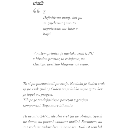
izjavil
:
Z
Definitivno manj, kot pa
se zajebavat z vso to
nepotrebno navlako v
bajti.
V našem primiru je navlaka zrak iz PC
v bivalen prostor, to rešujemo, za
klasično neslišno hlajenje vsi vemo.
To si pa poenostavil po svoje. Navlaka je čuden zrak
in ne vsak zrak :) Čuden pa je lahko samo zato, ker
je topel oz. pregret.
Tih pc je pa definitivno povezan z gretjem
komponent. Tega more bit malo.
Pa ne mi o 24/7... idealni svet žal ne obstaja. Sploh
ne doma, na poceni windows mašini. Razumem, da
si z vodnim zadovoljen in ponosen. Tudi jst sem bil.