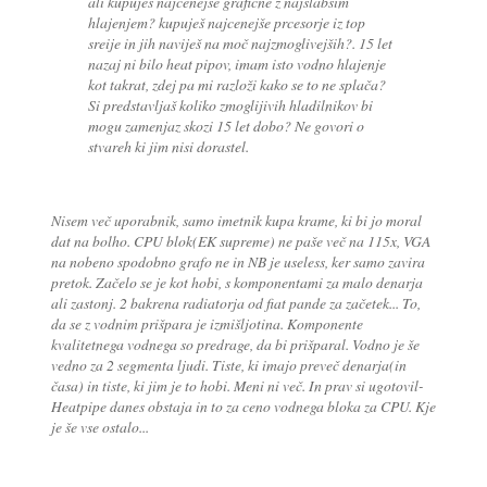
ali kupuješ najcenejše grafične z najslabšim
hlajenjem? kupuješ najcenejše prcesorje iz top
sreije in jih naviješ na moč najzmoglivejših?. 15 let
nazaj ni bilo heat pipov, imam isto vodno hlajenje
kot takrat, zdej pa mi razloži kako se to ne splača?
Si predstavljaš koliko zmoglijivih hladilnikov bi
mogu zamenjaz skozi 15 let dobo? Ne govori o
stvareh ki jim nisi dorastel.
Nisem več uporabnik, samo imetnik kupa krame, ki bi jo moral
dat na bolho. CPU blok(EK supreme) ne paše več na 115x, VGA
na nobeno spodobno grafo ne in NB je useless, ker samo zavira
pretok. Začelo se je kot hobi, s komponentami za malo denarja
ali zastonj. 2 bakrena radiatorja od fiat pande za začetek... To,
da se z vodnim prišpara je izmišljotina. Komponente
kvalitetnega vodnega so predrage, da bi prišparal. Vodno je še
vedno za 2 segmenta ljudi. Tiste, ki imajo preveč denarja(in
časa) in tiste, ki jim je to hobi. Meni ni več. In prav si ugotovil-
Heatpipe danes obstaja in to za ceno vodnega bloka za CPU. Kje
je še vse ostalo...