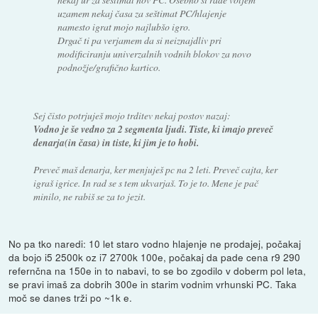
uzamem nekaj časa za seštimat PC/hlajenje
namesto igrat mojo najlubšo igro.
Drgač ti pa verjamem da si neiznajdliv pri
modificiranju univerzalnih vodnih blokov za novo
podnožje/grafično kartico.
Sej čisto potrjuješ mojo trditev nekaj postov nazaj:
Vodno je še vedno za 2 segmenta ljudi. Tiste, ki imajo preveč
denarja(in časa) in tiste, ki jim je to hobi.
Preveč maš denarja, ker menjuješ pc na 2 leti. Preveč cajta, ker
igraš igrice. In rad se s tem ukvarjaš. To je to. Mene je pač
minilo, ne rabiš se za to jezit.
No pa tko naredi: 10 let staro vodno hlajenje ne prodajej, počakaj
da bojo i5 2500k oz i7 2700k 100e, počakaj da pade cena r9 290
refernčna na 150e in to nabavi, to se bo zgodilo v doberm pol leta,
se pravi imaš za dobrih 300e in starim vodnim vrhunski PC. Taka
moč se danes trži po ~1k e.