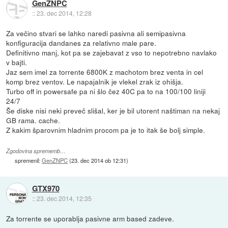
GenZNPC
::
23. dec 2014, 12:28
Za večino stvari se lahko naredi pasivna ali semipasivna
konfiguracija dandanes za relativno male pare.
Definitivno manj, kot pa se zajebavat z vso to nepotrebno navlako
v bajti.
Jaz sem imel za torrente 6800K z machotom brez venta in cel
komp brez ventov. Le napajalnik je vlekel zrak iz ohišja.
Turbo off in powersafe pa ni šlo čez 40C pa to na 100/100 liniji
24/7
Še diske nisi neki preveč slišal, ker je bil utorent naštiman na nekaj
GB rama. cache.
Z kakim šparovnim hladnim procom pa je to itak še bolj simple.
Zgodovina sprememb…
spremenil:
GenZNPC
(
23. dec 2014 ob 12:31
)
GTX970
::
23. dec 2014, 12:35
Za torrente se uporablja pasivne arm based zadeve.