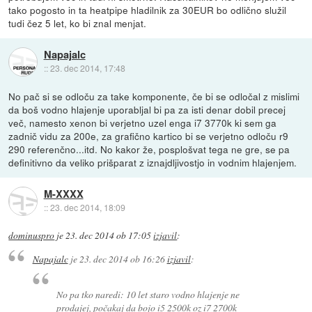
tako pogosto in ta heatpipe hladilnik za 30EUR bo odlično služil
tudi čez 5 let, ko bi znal menjat.
Napajalc
::
23. dec 2014, 17:48
No pač si se odloču za take komponente, če bi se odločal z mislimi
da boš vodno hlajenje uporabljal bi pa za isti denar dobil precej
več, namesto xenon bi verjetno uzel enga i7 3770k ki sem ga
zadnič vidu za 200e, za grafično kartico bi se verjetno odloču r9
290 referenčno...itd. No kakor že, posplošvat tega ne gre, se pa
definitivno da veliko prišparat z iznajdljivostjo in vodnim hlajenjem.
M-XXXX
::
23. dec 2014, 18:09
dominuspro
je
23. dec 2014 ob 17:05
izjavil
:
Napajalc
je
23. dec 2014 ob 16:26
izjavil
:
No pa tko naredi: 10 let staro vodno hlajenje ne
prodajej, počakaj da bojo i5 2500k oz i7 2700k