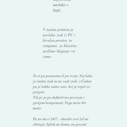
navlako v
bajti.
V našem primiru je
navlaka zrak iz PC v
bivalen prostor, to
rešujemo, za klasično
neslišno hlajenje vsi
vemo.
To si pa poenostavil po svoje. Navlaka
je čuden zrak in ne vsak zrak :) Čuden
pa je lahko samo zato, ker je topel oz.
pregret.
Tih pc je pa definitivno povezan z
gretjem komponent. Tega more bit
malo.
Pa ne mi o 24/7... idealni svet žal ne
obstaja. Sploh ne doma, na poceni