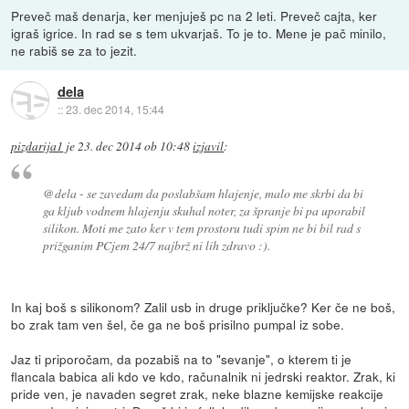
Preveč maš denarja, ker menjuješ pc na 2 leti. Preveč cajta, ker
igraš igrice. In rad se s tem ukvarjaš. To je to. Mene je pač minilo,
ne rabiš se za to jezit.
dela
::
23. dec 2014, 15:44
pizdarija1
je
23. dec 2014 ob 10:48
izjavil
:
@dela - se zavedam da poslabšam hlajenje, malo me skrbi da bi
ga kljub vodnem hlajenju skuhal noter, za špranje bi pa uporabil
silikon. Moti me zato ker v tem prostoru tudi spim ne bi bil rad s
prižganim PCjem 24/7 najbrž ni lih zdravo :).
In kaj boš s silikonom? Zalil usb in druge priključke? Ker če ne boš,
bo zrak tam ven šel, če ga ne boš prisilno pumpal iz sobe.
Jaz ti priporočam, da pozabiš na to "sevanje", o kterem ti je
flancala babica ali kdo ve kdo, računalnik ni jedrski reaktor. Zrak, ki
pride ven, je navaden segret zrak, neke blazne kemijske reakcije