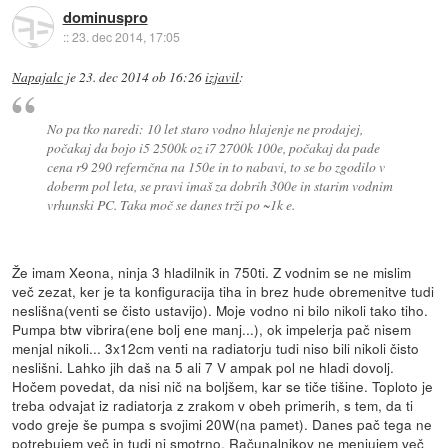
dominuspro
::
23. dec 2014, 17:05
Napajalc
je
23. dec 2014 ob 16:26
izjavil
:
No pa tko naredi: 10 let staro vodno hlajenje ne prodajej,
počakaj da bojo i5 2500k oz i7 2700k 100e, počakaj da pade
cena r9 290 refernčna na 150e in to nabavi, to se bo zgodilo v
doberm pol leta, se pravi imaš za dobrih 300e in starim vodnim
vrhunski PC. Taka moč se danes trži po ~1k e.
Že imam Xeona, ninja 3 hladilnik in 750ti. Z vodnim se ne mislim
več zezat, ker je ta konfiguracija tiha in brez hude obremenitve tudi
neslišna(venti se čisto ustavijo). Moje vodno ni bilo nikoli tako tiho.
Pumpa btw vibrira(ene bolj ene manj...), ok impelerja pač nisem
menjal nikoli... 3x12cm venti na radiatorju tudi niso bili nikoli čisto
neslišni. Lahko jih daš na 5 ali 7 V ampak pol ne hladi dovolj.
Hočem povedat, da nisi nič na boljšem, kar se tiče tišine. Toploto je
treba odvajat iz radiatorja z zrakom v obeh primerih, s tem, da ti
vodo greje še pumpa s svojimi 20W(na pamet). Danes pač tega ne
potrebujem več in tudi ni smotrno. Računalnikov ne menjujem več