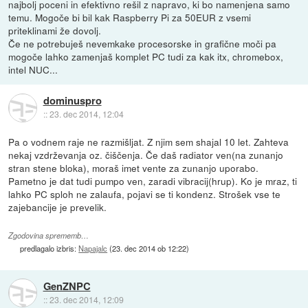
najbolj poceni in efektivno rešil z napravo, ki bo namenjena samo
temu. Mogoče bi bil kak Raspberry Pi za 50EUR z vsemi
priteklinami že dovolj.
Če ne potrebuješ nevemkake procesorske in grafične moči pa
mogoče lahko zamenjaš komplet PC tudi za kak itx, chromebox,
intel NUC...
dominuspro
::
23. dec 2014, 12:04
Pa o vodnem raje ne razmišljat. Z njim sem shajal 10 let. Zahteva
nekaj vzdrževanja oz. čiščenja. Če daš radiator ven(na zunanjo
stran stene bloka), moraš imet vente za zunanjo uporabo.
Pametno je dat tudi pumpo ven, zaradi vibracij(hrup). Ko je mraz, ti
lahko PC sploh ne zalaufa, pojavi se ti kondenz. Strošek vse te
zajebancije je prevelik.
Zgodovina sprememb…
predlagalo izbris:
Napajalc
(
23. dec 2014 ob 12:22
)
GenZNPC
::
23. dec 2014, 12:09