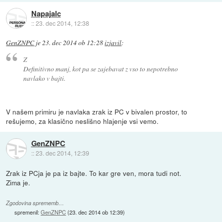
Napajalc
::
23. dec 2014, 12:38
GenZNPC
je
23. dec 2014 ob 12:28
izjavil
:
Z
Definitivno manj, kot pa se zajebavat z vso to nepotrebno
navlako v bajti.
V našem primiru je navlaka zrak iz PC v bivalen prostor, to
rešujemo, za klasično neslišno hlajenje vsi vemo.
GenZNPC
::
23. dec 2014, 12:39
Zrak iz PCja je pa iz bajte. To kar gre ven, mora tudi not.
Zima je.
Zgodovina sprememb…
spremenil:
GenZNPC
(
23. dec 2014 ob 12:39
)