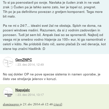
To si pa poenostavil po svoje. Navlaka je čuden zrak in ne vsak
zrak :) Čuden pa je lahko samo zato, ker je topel oz. pregret.
Tih pc je pa definitivno povezan z gretjem komponent. Tega more
bit malo.
Pa ne mi o 24/7... idealni svet žal ne obstaja. Sploh ne doma, na
poceni windows mašini. Razumem, da si z vodnim zadovoljen in
ponosen. Tudi jst sem bil. Ampak časi so se spremenili. Najbolj od
vsega mi je smešno vodno hlajenje za 100+ eur, ki ga namontiraš v
celoti v kišto. Ne pridobiš čisto nič, samo plačaš 2x več denarja, kot
stane top zračni hladilnik :D
GenZNPC
::
23. dec 2014, 12:49
No saj dokler OP ne pove specse sistema in namen uporabe, je
čisto vse streljanje jelenov v koruzi.
Napajalc
::
23. dec 2014, 13:17
dominuspro
je
23. dec 2014 ob 12:46
izjavil
: