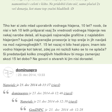
namontiraš v celoti v kišto. Ne pridobiš čisto nič, samo plačaš 2x
več denarja, kot stane top zračni hladilnik :D
Tiho ker si zelo mlad uporabnik vodnega hlajena, 10 let? noob, če
nisi v teh 10 letih prišparal vsaj 3x vrednosti vodnega hlajenje res
nekaj narobe delaš, ali kupuješ najcenejše grafične z najslabšim
hlajenjem? kupuješ najcenejše prcesorje iz top sreije in jih naviješ
na moč najzmoglivejših?. 15 let nazaj ni bilo heat pipov, imam isto
vodno hlajenje kot takrat, zdej pa mi razloži kako se to ne splača?
Si predstavljaš koliko zmoglijivih hladilnikov bi mogu zamenjaz
skozi 15 let dobo? Ne govori o stvareh ki jim nisi dorastel.
dominuspro
::
23. dec 2014, 13:33
Napajalc
je
23. dec 2014 ob 13:17
izjavil
:
dominuspro
je
23. dec 2014 ob 12:46
izjavil
:
Napajalc
je
23. dec 2014 ob 12:38
izjavil
:
GenZNPC
je
23. dec 2014 ob 12:28