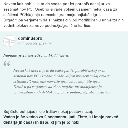
Nevem kak hobi ti je to da vsake par let porabiš nekaj ur za
seštimat nov PC. Osebno si rade voljem uzamem nekaj časa za
seštimat PC/hlajenje namesto igrat mojo najlubšo igro.
Drgač ti pa verjamem da si neiznajdliv pri modificiranju univerzalnih
vodnih blokov za novo podnožje/grafično kartico.
dominuspro
::
23. dec 2014, 15:26
Napajalc
je
23. dec 2014 ob 14:34
izjavil
:
Nevem kak hobi ti je to da vsake par let porabiš nekaj ur za
seštimat nov PC. Osebno si rade voljem uzamem nekaj časa za
seštimat PC/hlajenje namesto igrat mojo najlubšo igro.
Drgač ti pa verjamem da si neiznajdliv pri modificiranju
univerzalnih vodnih blokov za novo podnožje/grafično kartico.
Sej čisto potrjuješ mojo trditev nekaj postov nazaj:
Vodno je še vedno za 2 segmenta ljudi. Tiste, ki imajo preveč
denarja(in časa) in tiste, ki jim je to hobi.