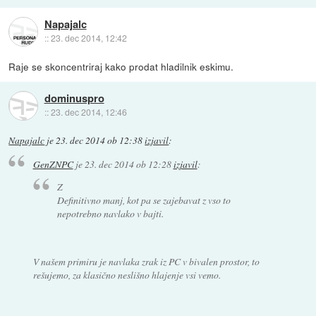
Napajalc
::
23. dec 2014, 12:42
Raje se skoncentriraj kako prodat hladilnik eskimu.
dominuspro
::
23. dec 2014, 12:46
Napajalc
je
23. dec 2014 ob 12:38
izjavil
:
GenZNPC
je
23. dec 2014 ob 12:28
izjavil
:
Z
Definitivno manj, kot pa se zajebavat z vso to
nepotrebno navlako v bajti.
V našem primiru je navlaka zrak iz PC v bivalen prostor, to
rešujemo, za klasično neslišno hlajenje vsi vemo.