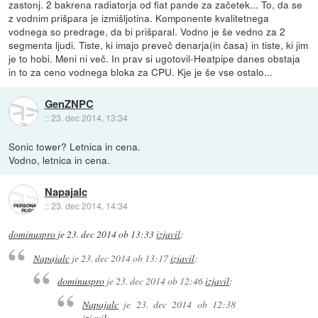
zastonj. 2 bakrena radiatorja od fiat pande za začetek... To, da se
z vodnim prišpara je izmišljotina. Komponente kvalitetnega
vodnega so predrage, da bi prišparal. Vodno je še vedno za 2
segmenta ljudi. Tiste, ki imajo preveč denarja(in časa) in tiste, ki jim
je to hobi. Meni ni več. In prav si ugotovil-Heatpipe danes obstaja
in to za ceno vodnega bloka za CPU. Kje je še vse ostalo...
GenZNPC
::
23. dec 2014, 13:34
Sonic tower? Letnica in cena.
Vodno, letnica in cena.
Napajalc
::
23. dec 2014, 14:34
dominuspro
je
23. dec 2014 ob 13:33
izjavil
:
Napajalc
je
23. dec 2014 ob 13:17
izjavil
:
dominuspro
je
23. dec 2014 ob 12:46
izjavil
:
Napajalc
je
23. dec 2014 ob 12:38
izjavil
: