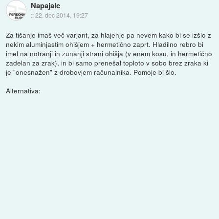
Napajalc
::
22. dec 2014, 19:27
Za tišanje imaš več varjant, za hlajenje pa nevem kako bi se izšlo z
nekim aluminjastim ohišjem + hermetično zaprt. Hladilno rebro bi
imel na notranji in zunanji strani ohišja (v enem kosu, in hermetično
zadelan za zrak), in bi samo prenešal toploto v sobo brez zraka ki
je "onesnažen" z drobovjem računalnika. Pomoje bi šlo.
Alternativa: