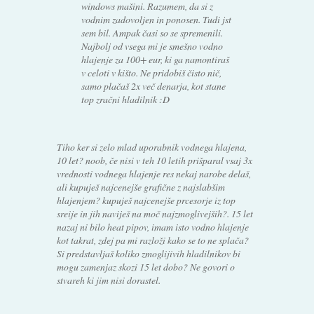
windows mašini. Razumem, da si z
vodnim zadovoljen in ponosen. Tudi jst
sem bil. Ampak časi so se spremenili.
Najbolj od vsega mi je smešno vodno
hlajenje za 100+ eur, ki ga namontiraš
v celoti v kišto. Ne pridobiš čisto nič,
samo plačaš 2x več denarja, kot stane
top zračni hladilnik :D
Tiho ker si zelo mlad uporabnik vodnega hlajena,
10 let? noob, če nisi v teh 10 letih prišparal vsaj 3x
vrednosti vodnega hlajenje res nekaj narobe delaš,
ali kupuješ najcenejše grafične z najslabšim
hlajenjem? kupuješ najcenejše prcesorje iz top
sreije in jih naviješ na moč najzmoglivejših?. 15 let
nazaj ni bilo heat pipov, imam isto vodno hlajenje
kot takrat, zdej pa mi razloži kako se to ne splača?
Si predstavljaš koliko zmoglijivih hladilnikov bi
mogu zamenjaz skozi 15 let dobo? Ne govori o
stvareh ki jim nisi dorastel.