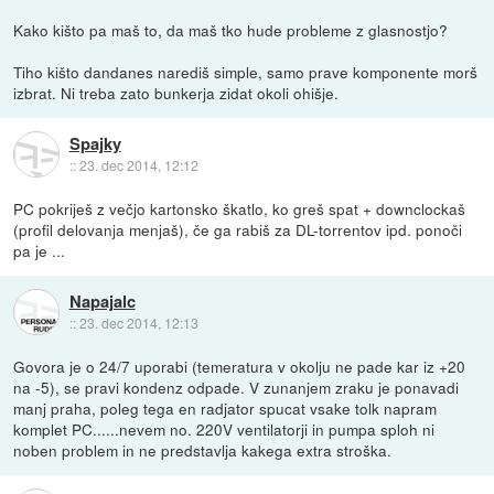
Kako kišto pa maš to, da maš tko hude probleme z glasnostjo?
Tiho kišto dandanes narediš simple, samo prave komponente morš
izbrat. Ni treba zato bunkerja zidat okoli ohišje.
Spajky
::
23. dec 2014, 12:12
PC pokriješ z večjo kartonsko škatlo, ko greš spat + downclockaš
(profil delovanja menjaš), če ga rabiš za DL-torrentov ipd. ponoči
pa je ...
Napajalc
::
23. dec 2014, 12:13
Govora je o 24/7 uporabi (temeratura v okolju ne pade kar iz +20
na -5), se pravi kondenz odpade. V zunanjem zraku je ponavadi
manj praha, poleg tega en radjator spucat vsake tolk napram
komplet PC......nevem no. 220V ventilatorji in pumpa sploh ni
noben problem in ne predstavlja kakega extra stroška.