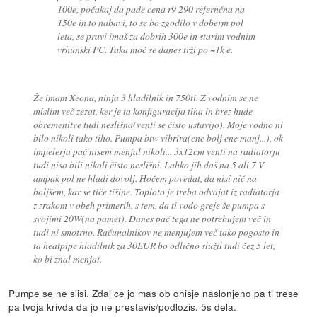
100e, počakaj da pade cena r9 290 refernčna na
150e in to nabavi, to se bo zgodilo v doberm pol
leta, se pravi imaš za dobrih 300e in starim vodnim
vrhunski PC. Taka moč se danes trži po ~1k e.
Že imam Xeona, ninja 3 hladilnik in 750ti. Z vodnim se ne
mislim več zezat, ker je ta konfiguracija tiha in brez hude
obremenitve tudi neslišna(venti se čisto ustavijo). Moje vodno ni
bilo nikoli tako tiho. Pumpa btw vibrira(ene bolj ene manj...), ok
impelerja pač nisem menjal nikoli... 3x12cm venti na radiatorju
tudi niso bili nikoli čisto neslišni. Lahko jih daš na 5 ali 7 V
ampak pol ne hladi dovolj. Hočem povedat, da nisi nič na
boljšem, kar se tiče tišine. Toploto je treba odvajat iz radiatorja
z zrakom v obeh primerih, s tem, da ti vodo greje še pumpa s
svojimi 20W(na pamet). Danes pač tega ne potrebujem več in
tudi ni smotrno. Računalnikov ne menjujem več tako pogosto in
ta heatpipe hladilnik za 30EUR bo odlično služil tudi čez 5 let,
ko bi znal menjat.
Pumpe se ne slisi. Zdaj ce jo mas ob ohisje naslonjeno pa ti trese
pa tvoja krivda da jo ne prestavis/podlozis. 5s dela.