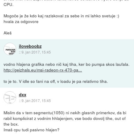
CPU.
Mogoče je že kdo kaj raziskoval za sebe in mi lahko svetuje :)
hvala za odgovore
Aleš
iloveboobz
::
9. jan 2017, 15:45
vodno hlajena grafika nebo nič kaj tiha, ker bo pumpa skos laufala.
http://geizhals.eu/msi-radeon-rx-470-ga...
to je to. V idle so fani na off, v loadu je pa relativno tiha.
dxx
::
9. jan 2017, 15:45
Mislim da v tem segmentu(1050) ni nekih glasnih primerkov, da bi
rabil komplicirat z vodnim hhlajenjem, vse bodo dovolj tihe, out of
the box.
Imaš cpu tudi pasivno hlajen?