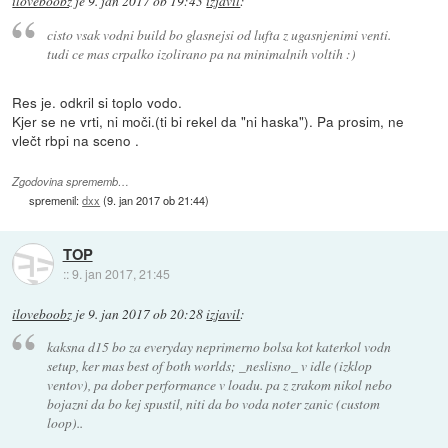
iloveboobz
je
9. jan 2017 ob 19:43
izjavil
:
cisto vsak vodni build bo glasnejsi od lufta z ugasnjenimi venti.
tudi ce mas crpalko izolirano pa na minimalnih voltih :)
Res je. odkril si toplo vodo.
Kjer se ne vrti, ni moči.(ti bi rekel da "ni haska"). Pa prosim, ne
vlečt rbpi na sceno .
Zgodovina sprememb…
spremenil:
dxx
(
9. jan 2017 ob 21:44
)
TOP
::
9. jan 2017, 21:45
iloveboobz
je
9. jan 2017 ob 20:28
izjavil
:
kaksna d15 bo za everyday neprimerno bolsa kot katerkol vodn
setup, ker mas best of both worlds; _neslisno_ v idle (izklop
ventov), pa dober performance v loadu. pa z zrakom nikol nebo
bojazni da bo kej spustil, niti da bo voda noter zanic (custom
loop)..