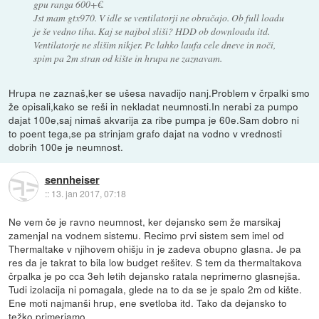
gpu ranga 600+€.
Jst mam gtx970. V idle se ventilatorji ne obračajo. Ob full loadu
je še vedno tiha. Kaj se najbol sliši? HDD ob downloadu itd.
Ventilatorje ne slišim nikjer. Pc lahko laufa cele dneve in noči,
spim pa 2m stran od kište in hrupa ne zaznavam.
Hrupa ne zaznaš,ker se ušesa navadijo nanj.Problem v črpalki smo
že opisali,kako se reši in nekladat neumnosti.In nerabi za pumpo
dajat 100e,saj nimaš akvarija za ribe pumpa je 60e.Sam dobro ni
to poent tega,se pa strinjam grafo dajat na vodno v vrednosti
dobrih 100e je neumnost.
sennheiser
::
13. jan 2017, 07:18
Ne vem če je ravno neumnost, ker dejansko sem že marsikaj
zamenjal na vodnem sistemu. Recimo prvi sistem sem imel od
Thermaltake v njihovem ohišju in je zadeva obupno glasna. Je pa
res da je takrat to bila low budget rešitev. S tem da thermaltakova
črpalka je po cca 3eh letih dejansko ratala neprimerno glasnejša.
Tudi izolacija ni pomagala, glede na to da se je spalo 2m od kište.
Ene moti najmanši hrup, ene svetloba itd. Tako da dejansko to
težko primerjamo.