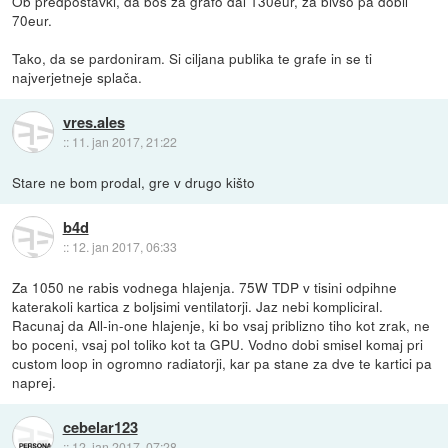
Ob predpostavki, da boš za grafo dal 130eur, za bivšo pa dobil
70eur.
Tako, da se pardoniram. Si ciljana publika te grafe in se ti
najverjetneje splača.
vres.ales
::
11. jan 2017, 21:22
Stare ne bom prodal, gre v drugo kišto
b4d
::
12. jan 2017, 06:33
Za 1050 ne rabis vodnega hlajenja. 75W TDP v tisini odpihne
katerakoli kartica z boljsimi ventilatorji. Jaz nebi kompliciral.
Racunaj da All-in-one hlajenje, ki bo vsaj priblizno tiho kot zrak, ne
bo poceni, vsaj pol toliko kot ta GPU. Vodno dobi smisel komaj pri
custom loop in ogromno radiatorji, kar pa stane za dve te kartici pa
naprej.
cebelar123
::
12. jan 2017, 07:28