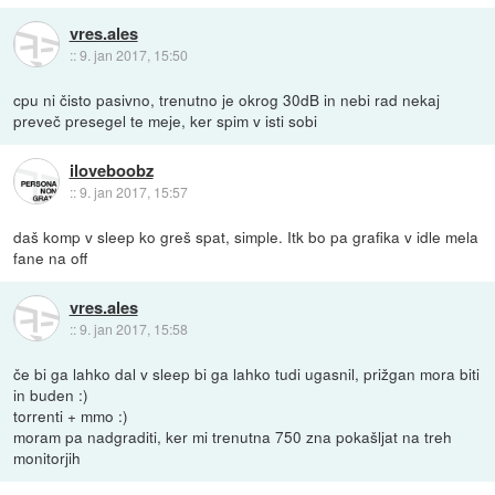
vres.ales
::
9. jan 2017, 15:50
cpu ni čisto pasivno, trenutno je okrog 30dB in nebi rad nekaj
preveč presegel te meje, ker spim v isti sobi
iloveboobz
::
9. jan 2017, 15:57
daš komp v sleep ko greš spat, simple. Itk bo pa grafika v idle mela
fane na off
vres.ales
::
9. jan 2017, 15:58
če bi ga lahko dal v sleep bi ga lahko tudi ugasnil, prižgan mora biti
in buden :)
torrenti + mmo :)
moram pa nadgraditi, ker mi trenutna 750 zna pokašljat na treh
monitorjih