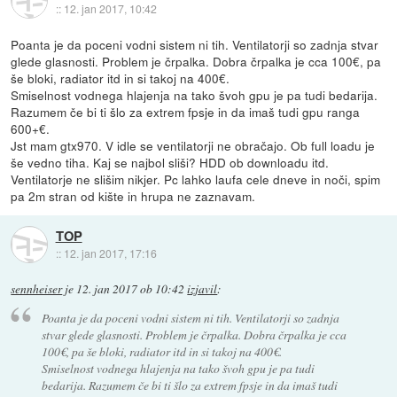
::
12. jan 2017, 10:42
Poanta je da poceni vodni sistem ni tih. Ventilatorji so zadnja stvar
glede glasnosti. Problem je črpalka. Dobra črpalka je cca 100€, pa
še bloki, radiator itd in si takoj na 400€.
Smiselnost vodnega hlajenja na tako švoh gpu je pa tudi bedarija.
Razumem če bi ti šlo za extrem fpsje in da imaš tudi gpu ranga
600+€.
Jst mam gtx970. V idle se ventilatorji ne obračajo. Ob full loadu je
še vedno tiha. Kaj se najbol sliši? HDD ob downloadu itd.
Ventilatorje ne slišim nikjer. Pc lahko laufa cele dneve in noči, spim
pa 2m stran od kište in hrupa ne zaznavam.
TOP
::
12. jan 2017, 17:16
sennheiser
je
12. jan 2017 ob 10:42
izjavil
:
Poanta je da poceni vodni sistem ni tih. Ventilatorji so zadnja
stvar glede glasnosti. Problem je črpalka. Dobra črpalka je cca
100€, pa še bloki, radiator itd in si takoj na 400€.
Smiselnost vodnega hlajenja na tako švoh gpu je pa tudi
bedarija. Razumem če bi ti šlo za extrem fpsje in da imaš tudi