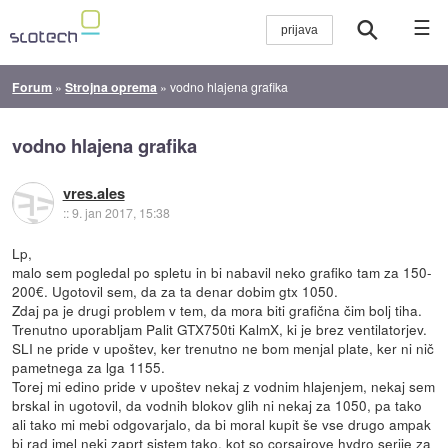
☰
Forum
»
Strojna oprema
»
vodno hlajena grafika
vodno hlajena grafika
vres.ales
::
9. jan 2017, 15:38
Lp,
malo sem pogledal po spletu in bi nabavil neko grafiko tam za 150-
200€. Ugotovil sem, da za ta denar dobim gtx 1050.
Zdaj pa je drugi problem v tem, da mora biti grafična čim bolj tiha.
Trenutno uporabljam Palit GTX750ti KalmX, ki je brez ventilatorjev.
SLI ne pride v upoštev, ker trenutno ne bom menjal plate, ker ni nič
pametnega za lga 1155.
Torej mi edino pride v upoštev nekaj z vodnim hlajenjem, nekaj sem
brskal in ugotovil, da vodnih blokov glih ni nekaj za 1050, pa tako
ali tako mi mebi odgovarjalo, da bi moral kupit še vse drugo ampak
bi rad imel neki zaprt sistem tako, kot so corsairove hydro serije za