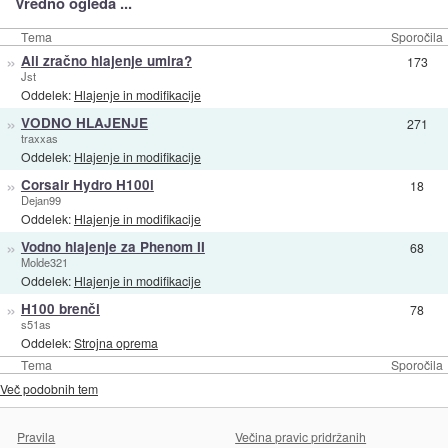
Vredno ogleda ...
Tema
Sporočila
»
Ali zračno hlajenje umira?
173
Jst
Oddelek:
Hlajenje in modifikacije
»
VODNO HLAJENJE
271
traxxas
Oddelek:
Hlajenje in modifikacije
»
Corsair Hydro H100i
18
Dejan99
Oddelek:
Hlajenje in modifikacije
»
Vodno hlajenje za Phenom II
68
Molde321
Oddelek:
Hlajenje in modifikacije
»
H100 brenči
78
s51as
Oddelek:
Strojna oprema
Tema
Sporočila
Več podobnih tem
Pravila
Večina pravic pridržanih