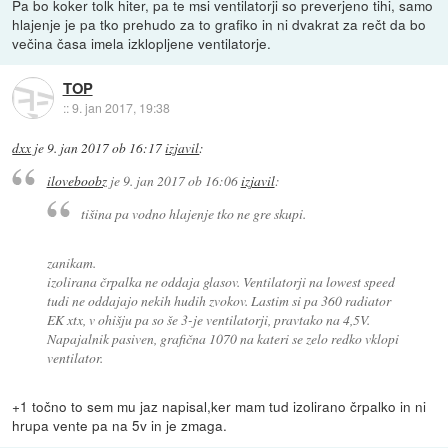
Pa bo koker tolk hiter, pa te msi ventilatorji so preverjeno tihi, samo
hlajenje je pa tko prehudo za to grafiko in ni dvakrat za rečt da bo
večina časa imela izklopljene ventilatorje.
TOP
::
9. jan 2017, 19:38
dxx
je
9. jan 2017 ob 16:17
izjavil
:
iloveboobz
je
9. jan 2017 ob 16:06
izjavil
:
tišina pa vodno hlajenje tko ne gre skupi.
zanikam.
izolirana črpalka ne oddaja glasov. Ventilatorji na lowest speed
tudi ne oddajajo nekih hudih zvokov. Lastim si pa 360 radiator
EK xtx, v ohišju pa so še 3-je ventilatorji, pravtako na 4,5V.
Napajalnik pasiven, grafična 1070 na kateri se zelo redko vklopi
ventilator.
+1 točno to sem mu jaz napisal,ker mam tud izolirano črpalko in ni
hrupa vente pa na 5v in je zmaga.