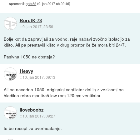
spremenil:
gddr85
(
9. jan 2017 ob 22:46
)
BorutK-73
::
9. jan 2017, 23:56
Bolje kot da zapravljaš za vodno, raje nabavi zvočno izolacijo za
kišto. Ali pa prestaviš kišto v drug prostor če že mora biti 24/7.
Pasivna 1050 ne obstaja?
Heavy
::
10. jan 2017, 09:13
Ali pa navadna 1050, originalni ventilator dol in z vezicami na
hladilno rebro montiraš low rpm 120mm ventilator.
iloveboobz
::
10. jan 2017, 09:27
to bo recept za overheatanje.