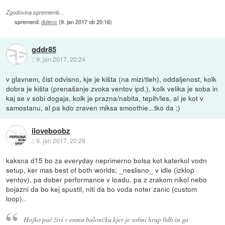
Zgodovina sprememb…
spremenil:
dolenc
(
9. jan 2017 ob 20:16
)
gddr85
::
9. jan 2017, 20:24
v glavnem, čist odvisno, kje je kišta (na mizi/tleh), oddaljenost, kolk
dobra je kišta (prenašanje zvoka ventov ipd.), kolk velika je soba in
kaj se v sobi dogaja, kolk je prazna/nabita, tepih/les, al je kot v
samostanu, al pa kdo zraven miksa smoothie...tko da ;)
iloveboobz
::
9. jan 2017, 20:28
kaksna d15 bo za everyday neprimerno bolsa kot katerkol vodn
setup, ker mas best of both worlds; _neslisno_ v idle (izklop
ventov), pa dober performance v loadu. pa z zrakom nikol nebo
bojazni da bo kej spustil, niti da bo voda noter zanic (custom
loop)..
Hojko pač živi v enmu balončku kjer je sobni hrup 0db in ga