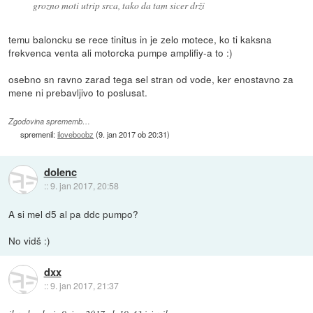
grozno moti utrip srca, tako da tam sicer drži
temu baloncku se rece tinitus in je zelo motece, ko ti kaksna
frekvenca venta ali motorcka pumpe amplifiy-a to :)
osebno sn ravno zarad tega sel stran od vode, ker enostavno za
mene ni prebavljivo to poslusat.
Zgodovina sprememb…
spremenil:
iloveboobz
(
9. jan 2017 ob 20:31
)
dolenc
::
9. jan 2017, 20:58
A si mel d5 al pa ddc pumpo?
No vidš :)
dxx
::
9. jan 2017, 21:37