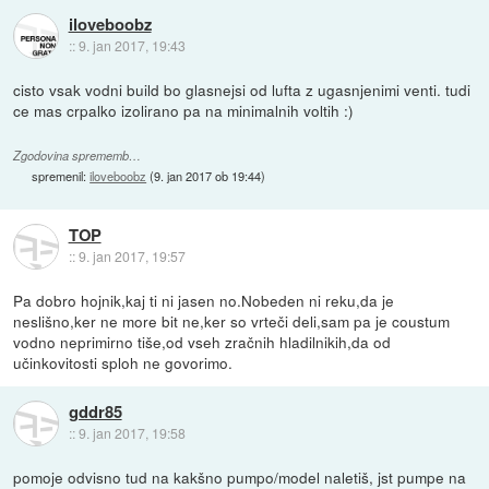
iloveboobz
::
9. jan 2017, 19:43
cisto vsak vodni build bo glasnejsi od lufta z ugasnjenimi venti. tudi
ce mas crpalko izolirano pa na minimalnih voltih :)
Zgodovina sprememb…
spremenil:
iloveboobz
(
9. jan 2017 ob 19:44
)
TOP
::
9. jan 2017, 19:57
Pa dobro hojnik,kaj ti ni jasen no.Nobeden ni reku,da je
neslišno,ker ne more bit ne,ker so vrteči deli,sam pa je coustum
vodno neprimirno tiše,od vseh zračnih hladilnikih,da od
učinkovitosti sploh ne govorimo.
gddr85
::
9. jan 2017, 19:58
pomoje odvisno tud na kakšno pumpo/model naletiš, jst pumpe na