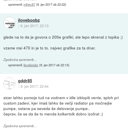
spremenil:
mihec87
(
9. jan 2017 ob 22:22
)
iloveboobz
::
9. jan 2017, 22:13
glede na to da je govora o 200e grafiki, ste lepo skrenal z topika ;)
vzame msi 470 in je to to. najvec grafike za ta dnar.
Zgodovina sprememb…
spremenil:
iloveboobz
(
9. jan 2017 ob 22:13
)
gddr85
::
9. jan 2017, 22:44
sicer lahko pomoje tud na vodnem v idle izklopiš vente, sploh pri
custom zadevi, kjer imaš lahko še večji radiator pa močnejše
pumpe, ostane pa seveda še delovanje pumpe..
čeprav, če se da še to menda kolkertolk dobro izolirat ;)
Zgodovina sprememb…