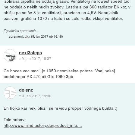
izolirana črpalka ne oddaja glasov. Ventilatorji na lowest speed tudi
ne oddajajo nekih hudih zvokov. Lastim si pa 360 radiator EK xtx, v
ohišju pa so še 3-je ventilatorji, pravtako na 4,5V. Napajalnik
pasiven, grafična 1070 na kateri se zelo redko vklopi ventilator.
Zgodovina sprememb…
spremenil:
dxx
(
9. jan 2017 ob 16:18
)
next3steps
::
9. jan 2017, 18:37
Ce hoces vec moci, je 1050 nesmiselna poteza. Vsaj nekaj
podobnega RX 470 ali Gtx 1060 3gb
dolenc
::
9. jan 2017, 19:30
Eh hojko kar neki bluzi, še ni vidu propper vodnega builda :)
Tole nabav:
http://www.mindfactory.de/product_info....