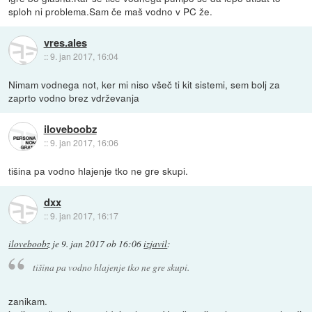
sploh ni problema.Sam če maš vodno v PC že.
vres.ales
::
9. jan 2017, 16:04
Nimam vodnega not, ker mi niso všeč ti kit sistemi, sem bolj za
zaprto vodno brez vdrževanja
iloveboobz
::
9. jan 2017, 16:06
tišina pa vodno hlajenje tko ne gre skupi.
dxx
::
9. jan 2017, 16:17
iloveboobz
je
9. jan 2017 ob 16:06
izjavil
:
tišina pa vodno hlajenje tko ne gre skupi.
zanikam.