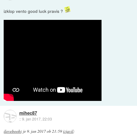
izklop vento good luck pravis ?
mihec87
::
9. jan 2017, 22:03
iloveboobz
je
9. jan 2017 ob 21:59
izjavil
: