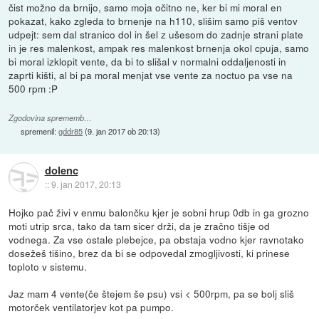
čist možno da brnijo, samo moja očitno ne, ker bi mi moral en
pokazat, kako zgleda to brnenje na h110, slišim samo piš ventov
udpejt: sem dal stranico dol in šel z ušesom do zadnje strani plate
in je res malenkost, ampak res malenkost brnenja okol cpuja, samo
bi moral izklopit vente, da bi to slišal v normalni oddaljenosti in
zaprti kišti, al bi pa moral menjat vse vente za noctuo pa vse na
500 rpm :P
Zgodovina sprememb…
spremenil:
gddr85
(
9. jan 2017 ob 20:13
)
dolenc
::
9. jan 2017, 20:13
Hojko pač živi v enmu balončku kjer je sobni hrup 0db in ga grozno
moti utrip srca, tako da tam sicer drži, da je zračno tišje od
vodnega. Za vse ostale plebejce, pa obstaja vodno kjer ravnotako
dosežeš tišino, brez da bi se odpovedal zmogljivosti, ki prinese
toploto v sistemu.
Jaz mam 4 vente(če štejem še psu) vsi < 500rpm, pa se bolj sliš
motorček ventilatorjev kot pa pumpo.