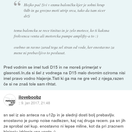
Hojko pač živi v enmu balončku kjer je sobni hrup
0db in ga grozno moti utrip srca, tako da tam sicer
drži
temu baloncku se rece tinitus in je zelo motece, ko ti kaksna
frekvenca venta ali motorcka pumpe amplifiy-a to :)
osebno sn ravno zarad tega sel stran od vode, ker enostavno za
mene ni prebavljivo to poslusat.
Pred vodnim se imel tudi D15 in ne moreš primerjat v
glasnosti.In,da si šel z vodnega na D15 malo dvomim oziroma nisi
imel pravo vodno hlajenje.Tisti ki ga ma ne gre več z njega,razen
če si ne znaš tole sam rihtat.
iloveboobz
::
9. jan 2017, 21:48
sn sel iz aio anteca na u12p in je slednji dosti bolj prebavljiv.
enostavno je pump noise nadlezen, kaj naj druga recem. pa sn jih
ze sprobal cel kup. enostavno ni lepse miline, kot da pri zracnem
hlajenju izklopis vse vente :)