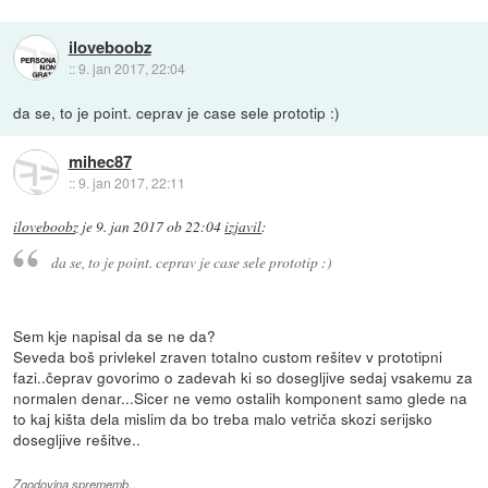
iloveboobz
::
9. jan 2017, 22:04
da se, to je point. ceprav je case sele prototip :)
mihec87
::
9. jan 2017, 22:11
iloveboobz
je
9. jan 2017 ob 22:04
izjavil
:
da se, to je point. ceprav je case sele prototip :)
Sem kje napisal da se ne da?
Seveda boš privlekel zraven totalno custom rešitev v prototipni
fazi..čeprav govorimo o zadevah ki so dosegljive sedaj vsakemu za
normalen denar...Sicer ne vemo ostalih komponent samo glede na
to kaj kišta dela mislim da bo treba malo vetriča skozi serijsko
dosegljive rešitve..
Zgodovina sprememb…