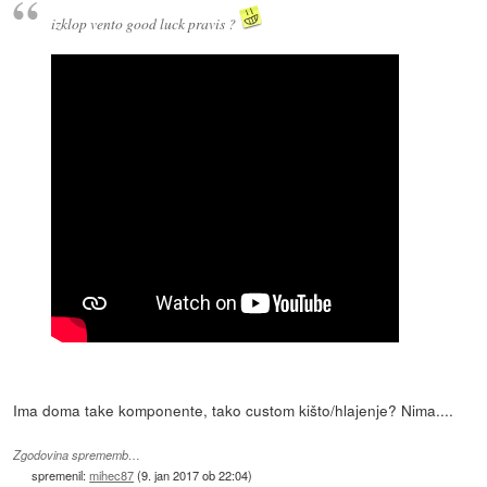
izklop vento good luck pravis ?
Ima doma take komponente, tako custom kišto/hlajenje? Nima....
Zgodovina sprememb…
spremenil:
mihec87
(
9. jan 2017 ob 22:04
)