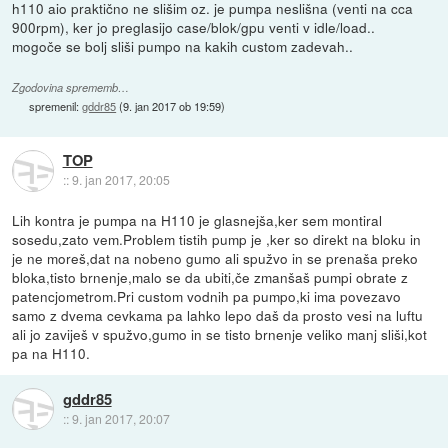
h110 aio praktično ne slišim oz. je pumpa neslišna (venti na cca
900rpm), ker jo preglasijo case/blok/gpu venti v idle/load..
mogoče se bolj sliši pumpo na kakih custom zadevah..
Zgodovina sprememb…
spremenil:
gddr85
(
9. jan 2017 ob 19:59
)
TOP
::
9. jan 2017, 20:05
Lih kontra je pumpa na H110 je glasnejša,ker sem montiral
sosedu,zato vem.Problem tistih pump je ,ker so direkt na bloku in
je ne moreš,dat na nobeno gumo ali spužvo in se prenaša preko
bloka,tisto brnenje,malo se da ubiti,če zmanšaš pumpi obrate z
patencjometrom.Pri custom vodnih pa pumpo,ki ima povezavo
samo z dvema cevkama pa lahko lepo daš da prosto vesi na luftu
ali jo zaviješ v spužvo,gumo in se tisto brnenje veliko manj sliši,kot
pa na H110.
gddr85
::
9. jan 2017, 20:07