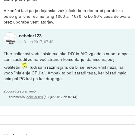
V končni fazi pa je dejansko zaključek da ta denar bi porabil za
bolšo grafično recimo rang 1060 ali 1070, ki bo 90% časa delovala
brez uporabe ventilatorjev.
cebelar123
::
13. jan 2017, 07:40
Thermaltakovi vodni sistemu tako DIY in AIO zgledajo super ampak
sem zasledil že na več straneh komentarje, da niso najbolj
kvalitetni
Tudi sam razmišljam, da bi se nekoč vrnil nazaj na
vodo "hlajenje CPUja". Ampak to bolj zaradi tega, ker bi rad malo
spimpal PC kot pa kaj drugega.
Zgodovina sprememb…
spremenilo:
cebelar123
(
13. jan 2017 ob 07:44
)