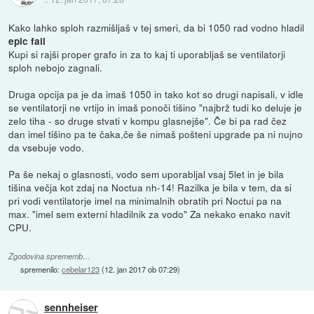
Kako lahko sploh razmišljaš v tej smeri, da bi 1050 rad vodno hladil
epic fail
Kupi si rajši proper grafo in za to kaj ti uporabljaš se ventilatorji
sploh nebojo zagnali.
Druga opcija pa je da imaš 1050 in tako kot so drugi napisali, v idle
se ventilatorji ne vrtijo in imaš ponoči tišino "najbrž tudi ko deluje je
zelo tiha - so druge stvati v kompu glasnejše". Če bi pa rad čez
dan imel tišino pa te čaka,če še nimaš pošteni upgrade pa ni nujno
da vsebuje vodo.
Pa še nekaj o glasnosti, vodo sem uporabljal vsaj 5let in je bila
tišina večja kot zdaj na Noctua nh-14! Razilka je bila v tem, da si
pri vodi ventilatorje imel na minimalnih obratih pri Noctui pa na
max. "imel sem externi hladilnik za vodo" Za nekako enako navit
CPU.
Zgodovina sprememb…
spremenilo:
cebelar123
(
12. jan 2017 ob 07:29
)
sennheiser