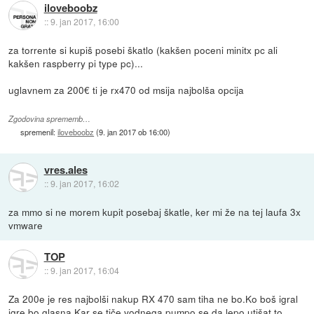
iloveboobz
::
9. jan 2017, 16:00
za torrente si kupiš posebi škatlo (kakšen poceni minitx pc ali
kakšen raspberry pi type pc)...
uglavnem za 200€ ti je rx470 od msija najbolša opcija
Zgodovina sprememb…
spremenil:
iloveboobz
(
9. jan 2017 ob 16:00
)
vres.ales
::
9. jan 2017, 16:02
za mmo si ne morem kupit posebaj škatle, ker mi že na tej laufa 3x
vmware
TOP
::
9. jan 2017, 16:04
Za 200e je res najbolši nakup RX 470 sam tiha ne bo.Ko boš igral
igre bo glasna.Kar se tiče vodnega pumpo se da lepo utišat to