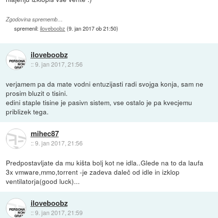
Zgodovina sprememb…
spremenil:
iloveboobz
(
9. jan 2017 ob 21:50
)
iloveboobz
::
9. jan 2017, 21:56
verjamem pa da mate vodni entuzijasti radi svojga konja, sam ne
prosim bluzit o tisini.
edini staple tisine je pasivn sistem, vse ostalo je pa kvecjemu
priblizek tega.
mihec87
::
9. jan 2017, 21:56
Predpostavljate da mu kišta bolj kot ne idla..Glede na to da laufa
3x vmware,mmo,torrent -je zadeva daleč od idle in izklop
ventilatorja(good luck)...
iloveboobz
::
9. jan 2017, 21:59