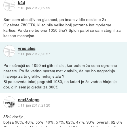
b4d
::
10. jan 2017, 09:29
Sam sem obcutljiv na glasnost, pa imam v idle neslisne 2x
Gigabyte 780GTX, ki so bile veliko bolj potratne kot moderne
kartice. Pa da ne bo ena 1050 tiha? Sploh pa bi se sam stegnil za
kaksno mocnejso.
vres.ales
::
11. jan 2017, 20:57
Po močnejši od 1050 mi glih ni sile, ker potem že cena ogromno
naraste. Pa še vedno moram met v mislih, da me bo nagradnja
hlajenja za to grafiko nekaj stala ?
Bi pa seveda takoj pograbil 1080, na kateri je že vodno hlajenje
gor, glih sem jo gledal za 800€
next3steps
::
11. jan 2017, 21:20
85% dražja,
boljša 90%, 48%, 55%, 49%, 57%, 62%, 47%, 93%; overall: 62.6%