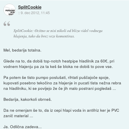
SplitCookie
::
9. dec 2012, 11:45
SplitCookie: Ocitno se nisi nikoli od blizu videl vodnega
hlajenja, tako da brez veze komentiras.
Mel, bedarija totalna.
Glede na to, da dobiš top-notch heatpipe hladilnik za 60€, pri
vodnem hlajenju pa za ta keš še bloka ne dobiš to pove vse.
Pa potem še tisto pumpo poslušati, rihtati puščajoče spoje,
kupovati posebno tekočino za hlajenje in pucati tista nežna rebra
na hladilniku, ki se povijejo že če jih malo postrani pogledaš ...
Bedarija, kakorkoli obrneš.
Da ne omenjam še to, da iz cepi hlapi voda in antifriz ker je PVC
zanič material ...
Ja. Odlična zadeva...