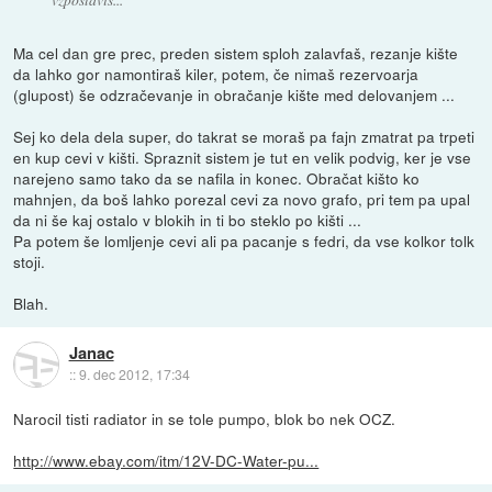
Ma cel dan gre prec, preden sistem sploh zalavfaš, rezanje kište
da lahko gor namontiraš kiler, potem, če nimaš rezervoarja
(glupost) še odzračevanje in obračanje kište med delovanjem ...
Sej ko dela dela super, do takrat se moraš pa fajn zmatrat pa trpeti
en kup cevi v kišti. Spraznit sistem je tut en velik podvig, ker je vse
narejeno samo tako da se nafila in konec. Obračat kišto ko
mahnjen, da boš lahko porezal cevi za novo grafo, pri tem pa upal
da ni še kaj ostalo v blokih in ti bo steklo po kišti ...
Pa potem še lomljenje cevi ali pa pacanje s fedri, da vse kolkor tolk
stoji.
Blah.
Janac
::
9. dec 2012, 17:34
Narocil tisti radiator in se tole pumpo, blok bo nek OCZ.
http://www.ebay.com/itm/12V-DC-Water-pu...