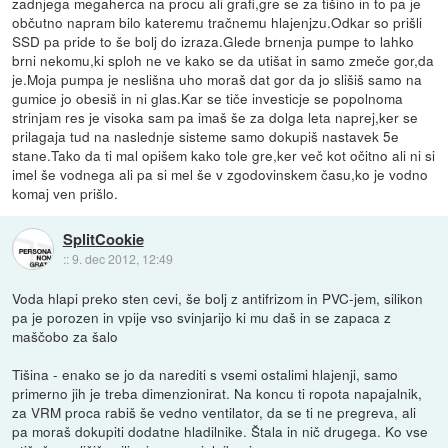
zadnjega megaherca na procu ali grafi,gre se za tišino in to pa je
občutno napram bilo kateremu tračnemu hlajenjzu.Odkar so prišli
SSD pa pride to še bolj do izraza.Glede brnenja pumpe to lahko
brni nekomu,ki sploh ne ve kako se da utišat in samo zmeče gor,da
je.Moja pumpa je neslišna uho moraš dat gor da jo slišiš samo na
gumice jo obesiš in ni glas.Kar se tiče investicje se popolnoma
strinjam res je visoka sam pa imaš še za dolga leta naprej,ker se
prilagaja tud na naslednje sisteme samo dokupiš nastavek 5e
stane.Tako da ti mal opišem kako tole gre,ker več kot očitno ali ni si
imel še vodnega ali pa si mel še v zgodovinskem času,ko je vodno
komaj ven prišlo.
SplitCookie
::
9. dec 2012, 12:49
Voda hlapi preko sten cevi, še bolj z antifrizom in PVC-jem, silikon
pa je porozen in vpije vso svinjarijo ki mu daš in se zapaca z
maščobo za šalo
Tišina - enako se jo da narediti s vsemi ostalimi hlajenji, samo
primerno jih je treba dimenzionirat. Na koncu ti ropota napajalnik,
za VRM proca rabiš še vedno ventilator, da se ti ne pregreva, ali
pa moraš dokupiti dodatne hladilnike. Štala in nič drugega. Ko vse