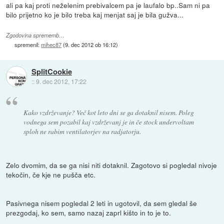
ali pa kaj proti neželenim prebivalcem pa je laufalo bp..Sam ni pa
bilo prijetno ko je bilo treba kaj menjat saj je bila gužva...
Zgodovina sprememb…
spremenil:
mihec87
(
9. dec 2012 ob 16:12
)
SplitCookie
::
9. dec 2012, 17:22
Kako vzdrževanje? Več kot leto dni se ga dotaknil nisem. Poleg
vodnega sem pozabil kaj vzdrževanj je in če stock undervoltam
sploh ne rabim ventilatorjev na radjatorju.
Zelo dvomim, da se ga nisi niti dotaknil. Zagotovo si pogledal nivoje
tekočin, če kje ne pušča etc.
Pasivnega nisem pogledal 2 leti in ugotovil, da sem gledal še
prezgodaj, ko sem, samo nazaj zaprl kišto in to je to.