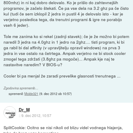
800mhz) in ni kaj dobro delovalo. Ko je prišlo do zahtevnejših
programov, je začelo štekati. Če pa vse dela na 3.2 ghz pa če čisto
kul (tudi če sem izklopil 2 jedra in pustil 4 je delovalo isto - kar je
verjetno posledica tega, da trenutni programi & igre ne porabijo
vseh 6 jeder).
Tole me zanima ko si rekel (zadnji stavek); če je že možno bi potem
naredil 3 jedra na 4.0ghz in 1 jedro na 2ghz.... tisti program, ki bi
ga rabil bi dal affinity (v upravljitelju opravil windows) na prva 3
jedra in vse ostalo na četrtega. Ampak verjetno ne bi stock cooler
zmogel tega zdržati (3.8ghz pa mogoče)... Ampak kje naj te
nastavitve naredim? V BIOS-u?
Cooler bi pa menjal že zaradi prevelike glasnosti trenutnega ...
Zgodovina sprememb…
spremenil:
Molde321
(
9. dec 2012 ob 10:57
)
Dr_M
::
9. dec 2012, 10:57
SplitCookie: Ocitno se nisi nikoli od blizu videl vodnega hlajenja,
tako da brez veze komentiras.