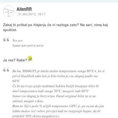
AlienRR
::
9. dec 2012, 18:17
Zakaj bi prčkal po hlajenju če ni razloga zato? Ne seri, nima kaj
spuščat.
Yes yes
Samo ustvariš si nove
Ja res? Kake?
Bu hu. 8800GTS je imela stalne temperature ranga 80°C+, ko si
privil hladilnik tako kot je bilo treba je vse skupaj padlo na
60°C
Če bi na tvojo grafo naštimal kakšen boljši heatpipe kiler bi
imel temperature tudi ranga 50°C, mogoče tudi 60°C
Samo vse skupaj je brezvezno. Furaš original kiler in se ne
sekiraš, magari crkne.
Ram ne šljivi pola % nižjih temperatur, GPU-ji, pa razen da jim
lahko malce več voltov priviješ tudi ne reagirajo bajno, da bi
pridobil 50% ekstra megahercev.