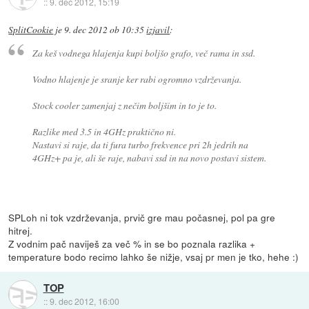
::
9. dec 2012, 15:19
SplitCookie
je
9. dec 2012 ob 10:35
izjavil
:
Za keš vodnega hlajenja kupi boljšo grafo, več rama in ssd.
Vodno hlajenje je sranje ker rabi ogromno vzdrževanja.
Stock cooler zamenjaj z nečim boljšim in to je to.
Razlike med 3.5 in 4GHz praktično ni.
Nastavi si raje, da ti fura turbo frekvence pri 2h jedrih na
4GHz+ pa je, ali še raje, nabavi ssd in na novo postavi sistem.
SPLoh ni tok vzdrževanja, prvič gre mau počasnej, pol pa gre
hitrej.
Z vodnim pač naviješ za več % in se bo poznala razlika +
temperature bodo recimo lahko še nižje, vsaj pr men je tko, hehe :)
TOP
::
9. dec 2012, 16:00