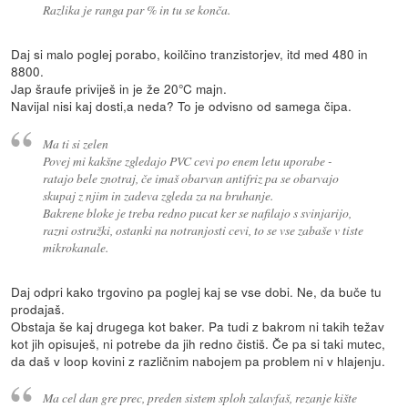
Razlika je ranga par % in tu se konča.
Daj si malo poglej porabo, koilčino tranzistorjev, itd med 480 in
8800.
Jap šraufe priviješ in je že 20°C majn.
Navijal nisi kaj dosti,a neda? To je odvisno od samega čipa.
Ma ti si zelen
Povej mi kakšne zgledajo PVC cevi po enem letu uporabe -
ratajo bele znotraj, če imaš obarvan antifriz pa se obarvajo
skupaj z njim in zadeva zgleda za na bruhanje.
Bakrene bloke je treba redno pucat ker se nafilajo s svinjarijo,
razni ostružki, ostanki na notranjosti cevi, to se vse zabaše v tiste
mikrokanale.
Daj odpri kako trgovino pa poglej kaj se vse dobi. Ne, da buče tu
prodajaš.
Obstaja še kaj drugega kot baker. Pa tudi z bakrom ni takih težav
kot jih opisuješ, ni potrebe da jih redno čistiš. Če pa si taki mutec,
da daš v loop kovini z različnim nabojem pa problem ni v hlajenju.
Ma cel dan gre prec, preden sistem sploh zalavfaš, rezanje kište