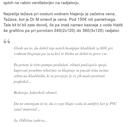
sploh ne rabim ventilatorjev na radjatorju.
Največja težava pri costum vodnem hlajenju je začetna cena.
Težava, kot je Dr M omenil je cena. Pod 150€ nič pametnega.
Tale kit bi bil zate dovolj, če pa imaš namen kasneje z vodo hlatiti
še grafično pa pri poročam 240(2x120) do 360(3x120) radjator.
Glede na to, da dobiš top-notch heatpipe hladilnik za 60€, pri
vodnem hlajenju pa za ta keš še bloka ne dobiš to pove vse.
Pa potem še tisto pumpo poslušati, rihtati puščajoče spoje,
kupovati posebno tekočino za hlajenje in pucati tista nežna
rebra na hladilniku, ki se povijejo že če jih malo postrani
pogledaš ...
Bedarija, kakorkoli obrneš.
Da ne omenjam še to, da iz cepi hlapi voda in antifriz ker je PVC
zanič material ...
Ja. Odlična zadeva...