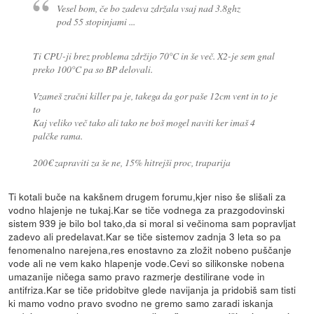
Vesel bom, če bo zadeva zdržala vsaj nad 3.8ghz
pod 55 stopinjami ...
Ti CPU-ji brez problema zdržijo 70°C in še več. X2-je sem gnal
preko 100°C pa so BP delovali.
Vzameš zračni killer pa je, takega da gor paše 12cm vent in to je
to
Kaj veliko več tako ali tako ne boš mogel naviti ker imaš 4
palčke rama.
200€ zapraviti za še ne, 15% hitrejši proc, traparija
Ti kotali buče na kakšnem drugem forumu,kjer niso še slišali za
vodno hlajenje ne tukaj.Kar se tiče vodnega za prazgodovinski
sistem 939 je bilo bol tako,da si moral si večinoma sam popravljat
zadevo ali predelavat.Kar se tiče sistemov zadnja 3 leta so pa
fenomenalno narejena,res enostavno za zložit nobeno puščanje
vode ali ne vem kako hlapenje vode.Cevi so silikonske nobena
umazanije ničega samo pravo razmerje destilirane vode in
antifriza.Kar se tiče pridobitve glede navijanja ja pridobiš sam tisti
ki mamo vodno pravo svodno ne gremo samo zaradi iskanja