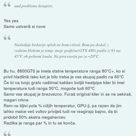
and problems desapire.
Yes yes
Samo ustvariš si nove
Naslednje bedarije sploh ne bom citiral. Bom pa dodal, z
vodnim blokom je temp. moje grafične(GTX 480) padla iz 91 na
45°C ob polnem loadu. Na procesorju pa za ~20°C.
Bu hu. 8800GTS je imela stalne temperature ranga 80°C+, ko si
privil hladilnik tako kot je bilo treba je vse skupaj padlo na 60°C
Če bi na tvojo grafo naštimal kakšen boljši heatpipe kiler bi imel
temperature tudi ranga 50°C, mogoče tudi 60°C
Samo vse skupaj je brezvezno. Furaš original kiler in se ne sekiraš,
magari crkne.
Ram ne šljivi pola % nižjih temperatur, GPU-ji, pa razen da jim
lahko malce več voltov priviješ tudi ne reagirajo bajno, da bi
pridobil 50% ekstra megahercev.
Razlika je ranga par % in tu se konča.