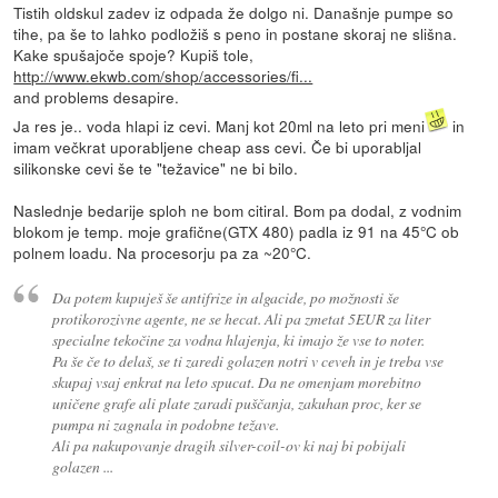
Tistih oldskul zadev iz odpada že dolgo ni. Današnje pumpe so
tihe, pa še to lahko podložiš s peno in postane skoraj ne slišna.
Kake spušajoče spoje? Kupiš tole,
http://www.ekwb.com/shop/accessories/fi...
and problems desapire.
Ja res je.. voda hlapi iz cevi. Manj kot 20ml na leto pri meni
in
imam večkrat uporabljene cheap ass cevi. Če bi uporabljal
silikonske cevi še te "težavice" ne bi bilo.
Naslednje bedarije sploh ne bom citiral. Bom pa dodal, z vodnim
blokom je temp. moje grafične(GTX 480) padla iz 91 na 45°C ob
polnem loadu. Na procesorju pa za ~20°C.
Da potem kupuješ še antifrize in algacide, po možnosti še
protikorozivne agente, ne se hecat. Ali pa zmetat 5EUR za liter
specialne tekočine za vodna hlajenja, ki imajo že vse to noter.
Pa še če to delaš, se ti zaredi golazen notri v ceveh in je treba vse
skupaj vsaj enkrat na leto spucat. Da ne omenjam morebitno
uničene grafe ali plate zaradi puščanja, zakuhan proc, ker se
pumpa ni zagnala in podobne težave.
Ali pa nakupovanje dragih silver-coil-ov ki naj bi pobijali
golazen ...