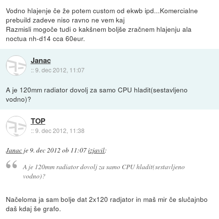
Vodno hlajenje če že potem custom od ekwb ipd...Komercialne
prebuild zadeve niso ravno ne vem kaj
Razmisli mogoče tudi o kakšnem boljše zračnem hlajenju ala
noctua nh-d14 cca 60eur.
Janac
::
9. dec 2012, 11:07
A je 120mm radiator dovolj za samo CPU hladit(sestavljeno
vodno)?
TOP
::
9. dec 2012, 11:38
Janac
je
9. dec 2012 ob 11:07
izjavil
:
A je 120mm radiator dovolj za samo CPU hladit(sestavljeno
vodno)?
Načeloma ja sam bolje dat 2x120 radjator in maš mir če slučajnbo
daš kdaj še grafo.