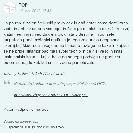
TOP
::
9. dec 2012, 17:43
Ja pa res si zelen,če kupiš pravo cev in daš noter samo destilirano
vodo in antifriz ostane vse lepo in čisto pa o kakšnih ostružkih tukaj
klatiš neumnosti več.Bakreni blok rata v destilirani vodi zelen
ampak ob pravi mešanici antifriza je tega zelo malo neopazmo
skoraj.Lej škoda,da tukaj enemu bimbotu razlagamo kako in kaj,ker
se ne pride nikamor,pač maš svojo teorijo in če nisi vešč in imaš
malo smisla kako in kaj je bolje,da se tega podviga ne greš,ker
potem se najde kak kot si ti in začne pametovati.
Janac
je
9. dec 2012 ob 17:34
izjavil
:
Narocil tisti radiator in se tole pumpo, blok bo nek OCZ.
http://www.ebay.com/itm/12V-DC-Water-pu...
Kateri radjator si naroču
Zgodovina sprememb…
spremenil:
TOP
(
9. dec 2012 ob 17:45
)