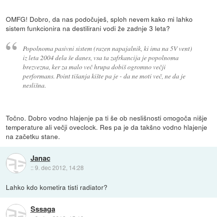
OMFG! Dobro, da nas podočuješ, sploh nevem kako mi lahko
sistem funkcionira na destilirani vodi že zadnje 3 leta?
Popolnoma pasivni sistem (razen napajalnik, ki ima na 5V vent)
iz leta 2004 dela še danes, vsa ta zafrkancija je popolnoma
brezvezna, ker za malo več hrupa dobiš ogromno večji
performans. Point tišanja kište pa je - da ne moti več, ne da je
neslišna.
Točno. Dobro vodno hlajenje pa ti še ob neslišnosti omogoča nišje
temperature ali večji oveclock. Res pa je da takšno vodno hlajenje
na začetku stane.
Janac
::
9. dec 2012, 14:28
Lahko kdo kometira tisti radiator?
Sssaga