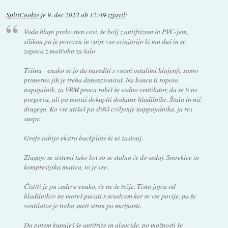
SplitCookie
je
9. dec 2012 ob 12:49
izjavil
:
Voda hlapi preko sten cevi, še bolj z antifrizom in PVC-jem,
silikon pa je porozen in vpije vso svinjarijo ki mu daš in se
zapaca z maščobo za šalo
Tišina - enako se jo da narediti s vsemi ostalimi hlajenji, samo
primerno jih je treba dimenzionirat. Na koncu ti ropota
napajalnik, za VRM proca rabiš še vedno ventilator, da se ti ne
pregreva, ali pa moraš dokupiti dodatne hladilnike. Štala in nič
drugega. Ko vse utišaš pa slišiš cviljenje nappajalnika, ja res
suepr.
Grafe rabijo ekstra backplate ki ni zastonj.
Zlagajo se sistemi tako kot so se stalno že do sedaj. Smrekice in
kompresijska matica, to je vse.
Čistiti je pa zadeve enako, če ne še težje. Tista jajca od
hladilnikov ne moreš pucati s sesalcem ker se vse povije, pa še
ventilator je treba sneti stran po možnosti.
Da potem kupuješ še antifrize in algacide, po možnosti še