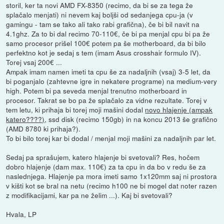
storil, ker ta novi AMD FX-8350 (recimo, da bi se za tega že
splačalo menjati) ni nevem kaj boljši od sedanjega cpu-ja (v
gamingu - tam se tako ali tako rabi grafična), če bi bil navit na
4.1ghz. Za to bi dal recimo 70-110€, če bi pa menjal cpu bi pa že
samo procesor prišel 100€ potem pa še motherboard, da bi bilo
perfektno kot je sedaj s tem (imam Asus crosshair formulo IV).
Torej vsaj 200€ ...
Ampak imam namen imeti ta cpu še za nadaljnih (vsaj) 3-5 let, da
bi poganjalo (zahtevne igre in nekatere programe) na medium-very
high. Potem bi pa seveda menjal trenutno motherboard in
procesor. Takrat se bo pa že splačalo za vidne rezultate. Torej v
tem letu, ki prihaja bi torej moji mašini dodal
novo hlajenje (ampak
katero????)
, ssd disk (recimo 150gb) in na koncu 2013 še grafično
(AMD 8780 ki prihaja?).
To bi bilo torej kar bi dodal / menjal moji mašini za nadaljnih par let.
Sedaj pa sprašujem, katero hlajenje bi svetovali? Res, hočem
dobro hlajenje (dam max. 110€) za ta cpu in da bo v redu še za
naslednjega. Hlajenje pa mora imeti samo 1x120mm saj ni prostora
v kišti kot se bral na netu (recimo h100 ne bi mogel dat noter razen
z modifikacijami, kar pa ne želim ...). Kaj bi svetovali?
Hvala, LP