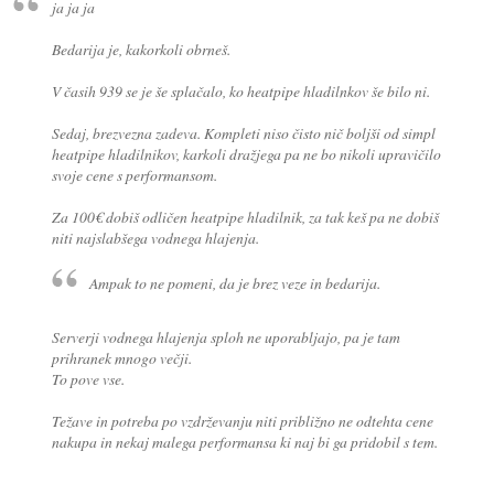
ja ja ja
Bedarija je, kakorkoli obrneš.
V časih 939 se je še splačalo, ko heatpipe hladilnkov še bilo ni.
Sedaj, brezvezna zadeva. Kompleti niso čisto nič boljši od simpl
heatpipe hladilnikov, karkoli dražjega pa ne bo nikoli upravičilo
svoje cene s performansom.
Za 100€ dobiš odličen heatpipe hladilnik, za tak keš pa ne dobiš
niti najslabšega vodnega hlajenja.
Ampak to ne pomeni, da je brez veze in bedarija.
Serverji vodnega hlajenja sploh ne uporabljajo, pa je tam
prihranek mnogo večji.
To pove vse.
Težave in potreba po vzdrževanju niti približno ne odtehta cene
nakupa in nekaj malega performansa ki naj bi ga pridobil s tem.