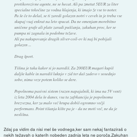
protikorozivne agente, ne se hecat. Ali pa zmetat 5EUR za liter
specialne tekočine za vodna hlajenja, ki imajo že vse to noter.
Pa še če to delaš, se ti zaredi golazen notri v ceveh in je treba vse
skupaj vsaj enkrat na leto spucat. Da ne omenjam morebitno
uničene grafe ali plate zaradi puščanja, zakuhan proc, ker se
pumpa ni zagnala in podobne težave.
Ali pa nakupovanje dragih silver-coil-ov ki naj bi pobijali
golazen ...
Drag šport.
Tišina je taka kakor si jo narediš. Za 200EUR magari kupiš
daljše kable in narediš luknjo v zid ter daš zadevo v sosednjo
sobo, nima veze potem koliko se dere.
Popolnoma pasivni sistem (razen napajalnik, ki ima na 5V vent)
iz leta 2004 dela še danes, vsa ta zafrkancija je popolnoma
brezvezna, ker za malo več hrupa dobiš ogromno večji
performans. Point tišanja kište pa je - da ne moti več, ne da je
neslišna.
Zdaj pa vidim da nisi mel še vodnega,ker sam nekaj fantaziraš o
nekih težavah o katerih nobeden zadnja leta ne poroča.Zakuhan