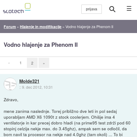
☰
Forum
»
Hlajenje in modifikacije
»
Vodno hlajenje za Phenom II
Vodno hlajenje za Phenom II
«
1
2
»
Molde321
::
9. dec 2012, 10:31
Zdravo,
mene zanima naslednje. Torej približno dve leti in pol sedaj
uporabljam AMD X6 1090t z stock coolerjem. Ohišje ima 4
ventilatorje in kar precej dobro hladi (na prime95 test zdrži pod 60
stopinj celzija nekje max. do 3.45ghz), ampak sem se odločil, da
bom navil ta procesor na nekje nad 4.0ghz (tam okoli) ... To bi