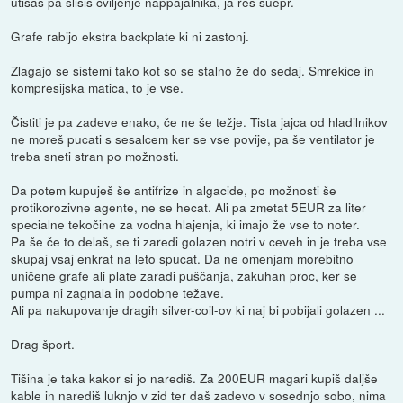
utišaš pa slišiš cviljenje nappajalnika, ja res suepr.
Grafe rabijo ekstra backplate ki ni zastonj.
Zlagajo se sistemi tako kot so se stalno že do sedaj. Smrekice in
kompresijska matica, to je vse.
Čistiti je pa zadeve enako, če ne še težje. Tista jajca od hladilnikov
ne moreš pucati s sesalcem ker se vse povije, pa še ventilator je
treba sneti stran po možnosti.
Da potem kupuješ še antifrize in algacide, po možnosti še
protikorozivne agente, ne se hecat. Ali pa zmetat 5EUR za liter
specialne tekočine za vodna hlajenja, ki imajo že vse to noter.
Pa še če to delaš, se ti zaredi golazen notri v ceveh in je treba vse
skupaj vsaj enkrat na leto spucat. Da ne omenjam morebitno
uničene grafe ali plate zaradi puščanja, zakuhan proc, ker se
pumpa ni zagnala in podobne težave.
Ali pa nakupovanje dragih silver-coil-ov ki naj bi pobijali golazen ...
Drag šport.
Tišina je taka kakor si jo narediš. Za 200EUR magari kupiš daljše
kable in narediš luknjo v zid ter daš zadevo v sosednjo sobo, nima