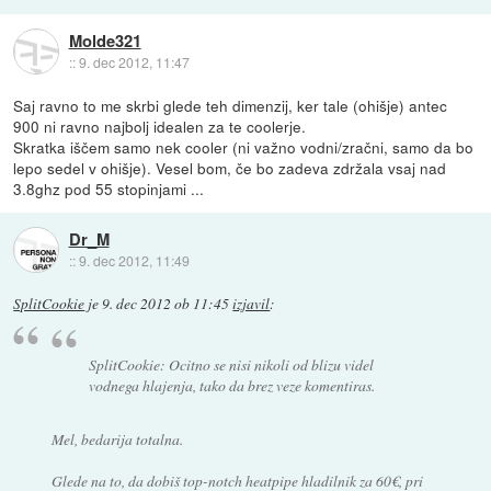
Molde321
::
9. dec 2012, 11:47
Saj ravno to me skrbi glede teh dimenzij, ker tale (ohišje) antec
900 ni ravno najbolj idealen za te coolerje.
Skratka iščem samo nek cooler (ni važno vodni/zračni, samo da bo
lepo sedel v ohišje). Vesel bom, če bo zadeva zdržala vsaj nad
3.8ghz pod 55 stopinjami ...
Dr_M
::
9. dec 2012, 11:49
SplitCookie
je
9. dec 2012 ob 11:45
izjavil
:
SplitCookie: Ocitno se nisi nikoli od blizu videl
vodnega hlajenja, tako da brez veze komentiras.
Mel, bedarija totalna.
Glede na to, da dobiš top-notch heatpipe hladilnik za 60€, pri