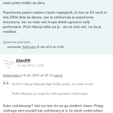
veze potem koliko se dere.
Popolnoma pasivni sistem (razen napajalnik, ki ima na 5V vent) iz
leta 2004 dela še danes, vsa ta zafrkancija je popolnoma
brezvezna, ker za malo več hrupa dobiš ogromno večji
performans. Point tišanja kište pa je - da ne moti več, ne da je
neslišna.
Zgodovina sprememb…
spremenilo:
SplitCookie
(
9. dec 2012 ob 12:54
)
AlienRR
::
9. dec 2012, 14:03
SplitCookie
je
9. dec 2012 ob 10:35
izjavil
:
Za keš vodnega hlajenja kupi boljšo grafo, več rama in ssd.
Vodno hlajenje je sranje ker rabi ogromno vzdrževanja.
Kako vzdrževanje? Več kot leto dni se ga dotaknil nisem. Poleg
vodnega sem pozabil kaj vzdrževanj je in če stock undervoltam