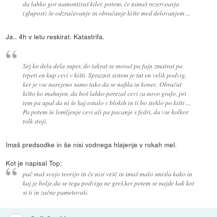
da lahko gor namontiraš kiler, potem, če nimaš rezervoarja
(glupost) še odzračevanje in obračanje kište med delovanjem ...
Ja.. 4h v letu reskirat. Katastrifa.
Sej ko dela dela super, do takrat se moraš pa fajn zmatrat pa
trpeti en kup cevi v kišti. Spraznit sistem je tut en velik podvig,
ker je vse narejeno samo tako da se nafila in konec. Obračat
kišto ko mahnjen, da boš lahko porezal cevi za novo grafo, pri
tem pa upal da ni še kaj ostalo v blokih in ti bo steklo po kišti ...
Pa potem še lomljenje cevi ali pa pacanje s fedri, da vse kolkor
tolk stoji.
Imaš predsodke in še nisi vodnega hlajenje v rokah mel.
Kot je napisal Top:
pač maš svojo teorijo in če nisi vešč in imaš malo smisla kako in
kaj je bolje,da se tega podviga ne greš,ker potem se najde kak kot
si ti in začne pametovati.