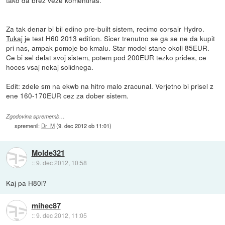
Za tak denar bi bil edino pre-built sistem, recimo corsair Hydro.
Tukaj
je test H60 2013 edition. Sicer trenutno se ga se ne da kupit
pri nas, ampak pomoje bo kmalu. Star model stane okoli 85EUR.
Ce bi sel delat svoj sistem, potem pod 200EUR tezko prides, ce
hoces vsaj nekaj solidnega.
Edit: zdele sm na ekwb na hitro malo zracunal. Verjetno bi prisel z
ene 160-170EUR cez za dober sistem.
Zgodovina sprememb…
spremenil:
Dr_M
(
9. dec 2012 ob 11:01
)
Molde321
::
9. dec 2012, 10:58
Kaj pa H80i?
mihec87
::
9. dec 2012, 11:05