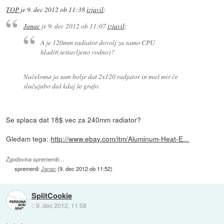
TOP
je
9. dec 2012 ob 11:38
izjavil
:
Janac
je
9. dec 2012 ob 11:07
izjavil
:
A je 120mm radiator dovolj za samo CPU
hladit(sestavljeno vodno)?
Načeloma ja sam bolje dat 2x120 radjator in maš mir če
slučajnbo daš kdaj še grafo.
Se splaca dat 18$ vec za 240mm radiator?
Gledam tega:
http://www.ebay.com/itm/Aluminum-Heat-E...
Zgodovina sprememb…
spremenil:
Janac
(
9. dec 2012 ob 11:52
)
SplitCookie
::
9. dec 2012, 11:58