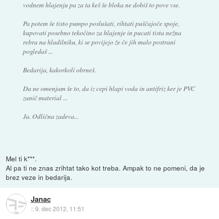
vodnem hlajenju pa za ta keš še bloka ne dobiš to pove vse.
Pa potem še tisto pumpo poslušati, rihtati puščajoče spoje,
kupovati posebno tekočino za hlajenje in pucati tista nežna
rebra na hladilniku, ki se povijejo že če jih malo postrani
pogledaš ...
Bedarija, kakorkoli obrneš.
Da ne omenjam še to, da iz cepi hlapi voda in antifriz ker je PVC
zanič material ...
Ja. Odlična zadeva...
Mel ti k***.
Al pa ti ne znas zrihtat tako kot treba. Ampak to ne pomeni, da je
brez veze in bedarija.
Janac
::
9. dec 2012, 11:51