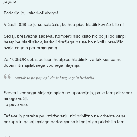
ja ja ja
Bedarija je, kakorkoli obrneš.
V časih 939 se je še splačalo, ko heatpipe hladilnkov še bilo ni.
Sedaj, brezvezna zadeva. Kompleti niso čisto nič boljši od simpl
heatpipe hladilnikov, karkoli dražjega pa ne bo nikoli upravičilo
svoje cene s performansom.
Za 100EUR dobiš odličen heatpipe hladilnik, za tak keš pa ne
dobiš niti najslabšega vodnega hlajenja.
Ampak to ne pomeni, da je brez veze in bedarija.
Serverji vodnega hlajenja sploh ne uporabljajo, pa je tam prihranek
mnogo večji.
To pove vse.
Težave in potreba po vzdrževanju niti približno ne odtehta cene
nakupa in nekaj malega performansa ki naj bi ga pridobil s tem.