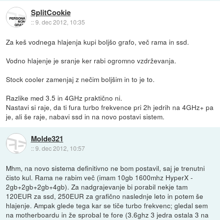
SplitCookie
::
9. dec 2012, 10:35
Za keš vodnega hlajenja kupi boljšo grafo, več rama in ssd.
Vodno hlajenje je sranje ker rabi ogromno vzdrževanja.
Stock cooler zamenjaj z nečim boljšim in to je to.
Razlike med 3.5 in 4GHz praktično ni.
Nastavi si raje, da ti fura turbo frekvence pri 2h jedrih na 4GHz+ pa
je, ali še raje, nabavi ssd in na novo postavi sistem.
Molde321
::
9. dec 2012, 10:57
Mhm, na novo sistema definitivno ne bom postavil, saj je trenutni
čisto kul. Rama ne rabim več (imam 10gb 1600mhz HyperX -
2gb+2gb+2gb+4gb). Za nadgrajevanje bi porabil nekje tam
120EUR za ssd, 250EUR za grafično naslednje leto in potem še
hlajenje. Ampak glede tega kar se tiče turbo frekvenc; gledal sem
na motherboardu in že sprobal te fore (3.6ghz 3 jedra ostala 3 na