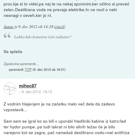
proc,kje si to videl,pa nej te na nekaj spomnim,ker očitno si preveč
zelen.Destilirana voda ne prevaja elektrike.In ne muti o neki
nesnagi v ceveh,ker jo ni.
Janac
je
9. dec 2012 ob 14:28
izjavil
:
Lahko kdo kometira tisti radiator?
Se splača
Zgodovina sprememb…
spremenil:
TOP
(
9. dec 2012 ob 16:01
)
mihec87
::
9. dec 2012, 16:12
Z vodnim hlajenjem je na začetku malo več dela da zadevo
vzpostaviš...
Sam sem se igral ko so bili v uporabi hladilniki kabine iz katrc/lad
ter hydor pumpe..pa tudi takrat ni bilo silnih težav če je bilo
narejeno kot se zagre, pač namešaš destilirano vodo+mal antifriza