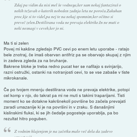
Zdaj pa vidim da nisi mel še vodnega,ker sam nekaj fantaziraš o
nekih težavah o katerih nobeden zadnja leta ne poroča.Zakuhan
proc,kje si to videl,pa nej te na nekaj spomnim,ker očitno si
preveč zelen.Destilirana voda ne prevaja elektrike.In ne muti o
neki nesnagi v ceveh,ker jo ni.
Ma ti si zelen
Povej mi kakšne zgledajo PVC cevi po enem letu uporabe - ratajo
bele znotraj, če imaš obarvan antifriz pa se obarvajo skupaj z njim
in zadeva zgleda za na bruhanje.
Bakrene bloke je treba redno pucat ker se nafilajo s svinjarijo,
razni ostružki, ostanki na notranjosti cevi, to se vse zabaše v tiste
mikrokanale.
Če po tvojem mnenju destilirana voda ne prevaja elektrike, potopi
cel komp v njo, do takrat pa mi ne muti s takimi traparijami. Tisti
moment ko se dotakne kakršnekoli površine bo začela prevajati
zaradi umazanije ki je na površini in v zraku. S današnjimi
kislinskimi fluksi, ki se jih čedalje pogosteje uporablja, pa bo
rezultat hitro poguben.
Z vodnim hlajenjem je na začetku malo več dela da zadevo
vzpostaviš...