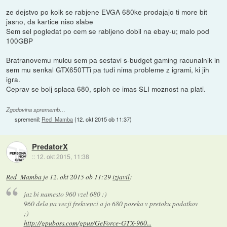
ze dejstvo po kolk se rabjene EVGA 680ke prodajajo ti more bit
jasno, da kartice niso slabe
Sem sel pogledat po cem se rabljeno dobil na ebay-u; malo pod
100GBP
Bratranovemu mulcu sem pa sestavi s-budget gaming racunalnik in
sem mu senkal GTX650TTi pa tudi nima probleme z igrami, ki jih
igra.
Ceprav se bolj splaca 680, sploh ce imas SLI moznost na plati.
Zgodovina sprememb…
spremenil:
Red_Mamba
(
12. okt 2015 ob 11:37
)
PredatorX
::
12. okt 2015, 11:38
Red_Mamba
je
12. okt 2015 ob 11:29
izjavil
:
jaz bi namesto 960 vzel 680 :)
960 dela na vecji frekvenci a jo 680 poseka v pretoku podatkov
;)
http://gpuboss.com/gpus/GeForce-GTX-960...