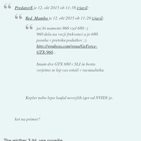
PredatorX
je
12. okt 2015 ob 11:38
izjavil
:
Red_Mamba
je
12. okt 2015 ob 11:29
izjavil
:
jaz bi namesto 960 vzel 680 :)
960 dela na vecji frekvenci a jo 680
poseka v pretoku podatkov ;)
http://gpuboss.com/gpus/GeForce-
GTX-960
...
Imam dve GTX 680 v SLI in bosta
verjetno se lep cas ostali v racunalniku.
Kepler nebo lepo laufal novejših iger od NVIDI-je.
kot na primer?
The wicther 3 itd. vse novejše.