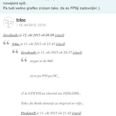
novejsimi spili.
Pa tudi vedno grafiko znizam tako, da so FPSji zadovoljivi :)
fr4nc
::
12. okt 2015, 12:19
iloveboobz
je
12. okt 2015 ob 08:08
izjavil
:
fr4nc
je
11. okt 2015 ob 23:45
izjavil
:
iloveboobz
je
11. okt 2015 ob 20:37
izjavil
:
stegni se do 960
sicer pa 950 pa OC¸¸
i3 še GTX 950 ne izkoristi na 1920x1080...
Tako, da škoda denarja za stegovat se višje...
PredatorX
je
11. okt 2015 ob 21:42
izjavil
: