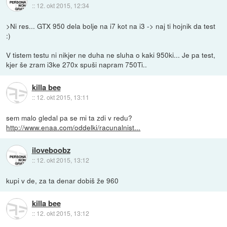
::
12. okt 2015, 12:34
>Ni res... GTX 950 dela bolje na i7 kot na i3 -> naj ti hojnik da test
:)
V tistem testu ni nikjer ne duha ne sluha o kaki 950ki... Je pa test,
kjer še zram i3ke 270x spuši napram 750Ti..
killa bee
::
12. okt 2015, 13:11
sem malo gledal pa se mi ta zdi v redu?
http://www.enaa.com/oddelki/racunalnist...
iloveboobz
::
12. okt 2015, 13:12
kupi v de, za ta denar dobiš že 960
killa bee
::
12. okt 2015, 13:12