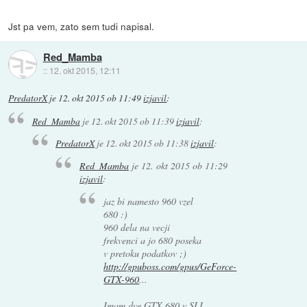
Jst pa vem, zato sem tudi napisal.
Red_Mamba
::
12. okt 2015, 12:11
PredatorX
je
12. okt 2015 ob 11:49
izjavil
:
Red_Mamba
je
12. okt 2015 ob 11:39
izjavil
:
PredatorX
je
12. okt 2015 ob 11:38
izjavil
:
Red_Mamba
je
12. okt 2015 ob 11:29
izjavil
:
jaz bi namesto 960 vzel
680 :)
960 dela na vecji
frekvenci a jo 680 poseka
v pretoku podatkov ;)
http://gpuboss.com/gpus/GeForce-
GTX-960
...
Imam dve GTX 680 v SLI