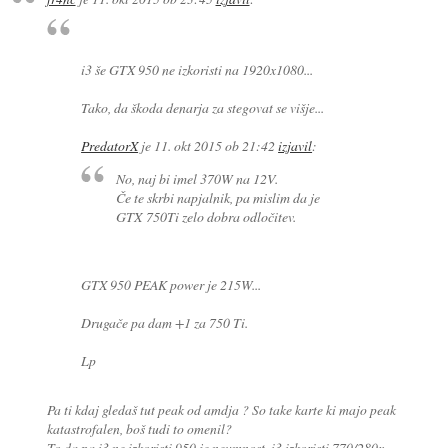
i3 še GTX 950 ne izkoristi na 1920x1080...
Tako, da škoda denarja za stegovat se višje...
PredatorX
je
11. okt 2015 ob 21:42
izjavil
:
No, naj bi imel 370W na 12V.
Če te skrbi napjalnik, pa mislim da je
GTX 750Ti zelo dobra odločitev.
GTX 950 PEAK power je 215W...
Drugače pa dam +1 za 750 Ti.
Lp
Pa ti kdaj gledaš tut peak od amdja ? So take karte ki majo peak
katastrofalen, boš tudi to omenil?
To da pa i3 ne izkoristi 950 je neumnost. i3 izkoristi 770/280x