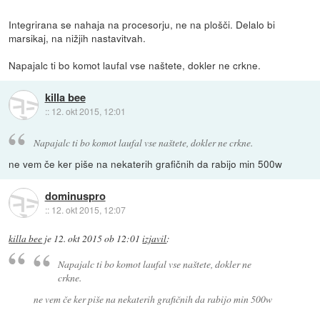
Integrirana se nahaja na procesorju, ne na plošči. Delalo bi
marsikaj, na nižjih nastavitvah.
Napajalc ti bo komot laufal vse naštete, dokler ne crkne.
killa bee
::
12. okt 2015, 12:01
Napajalc ti bo komot laufal vse naštete, dokler ne crkne.
ne vem če ker piše na nekaterih grafičnih da rabijo min 500w
dominuspro
::
12. okt 2015, 12:07
killa bee
je
12. okt 2015 ob 12:01
izjavil
:
Napajalc ti bo komot laufal vse naštete, dokler ne
crkne.
ne vem če ker piše na nekaterih grafičnih da rabijo min 500w