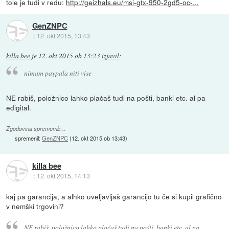
tole je tudi v redu:
http://geizhals.eu/msi-gtx-950-2gd5-oc-...
GenZNPC
::
12. okt 2015, 13:43
killa bee
je
12. okt 2015 ob 13:23
izjavil
:
nimam paypala niti vise
NE rabiš, položnico lahko plačaš tudi na pošti, banki etc. al pa
edigital.
Zgodovina sprememb…
spremenil:
GenZNPC
(
12. okt 2015 ob 13:43
)
killa bee
::
12. okt 2015, 14:13
kaj pa garancija, a alhko uveljavljaš garancijo tu če si kupil grafično
v nemški trgovini?
NE rabiš, položnico lahko plačaš tudi na pošti, banki etc. al pa