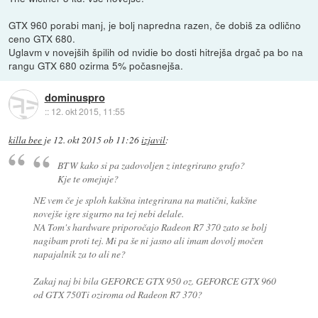
GTX 960 porabi manj, je bolj napredna razen, če dobiš za odlično
ceno GTX 680.
Uglavm v novejših špilih od nvidie bo dosti hitrejša drgač pa bo na
rangu GTX 680 ozirma 5% počasnejša.
dominuspro
::
12. okt 2015, 11:55
killa bee
je
12. okt 2015 ob 11:26
izjavil
:
BTW kako si pa zadovoljen z integrirano grafo?
Kje te omejuje?
NE vem če je sploh kakšna integrirana na matični, kakšne
novejše igre sigurno na tej nebi delale.
NA Tom's hardware priporočajo Radeon R7 370 zato se bolj
nagibam proti tej. Mi pa še ni jasno ali imam dovolj močen
napajalnik za to ali ne?
Zakaj naj bi bila GEFORCE GTX 950 oz. GEFORCE GTX 960
od GTX 750Ti oziroma od Radeon R7 370?