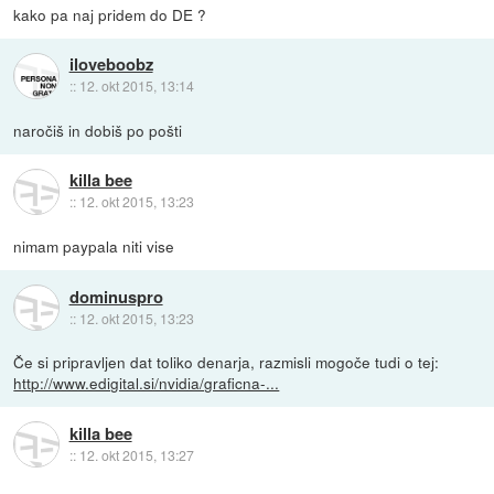
kako pa naj pridem do DE ?
iloveboobz
::
12. okt 2015, 13:14
naročiš in dobiš po pošti
killa bee
::
12. okt 2015, 13:23
nimam paypala niti vise
dominuspro
::
12. okt 2015, 13:23
Če si pripravljen dat toliko denarja, razmisli mogoče tudi o tej:
http://www.edigital.si/nvidia/graficna-...
killa bee
::
12. okt 2015, 13:27