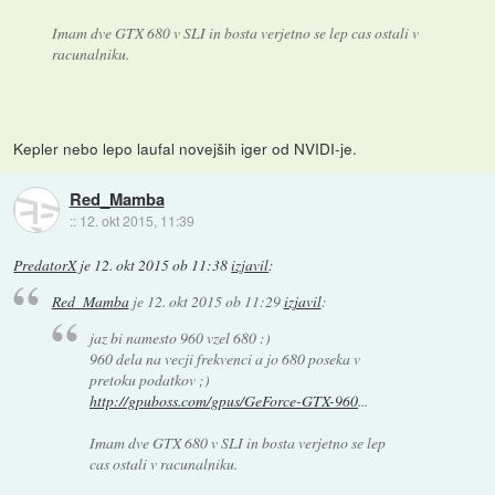
Imam dve GTX 680 v SLI in bosta verjetno se lep cas ostali v
racunalniku.
Kepler nebo lepo laufal novejših iger od NVIDI-je.
Red_Mamba
::
12. okt 2015, 11:39
PredatorX
je
12. okt 2015 ob 11:38
izjavil
:
Red_Mamba
je
12. okt 2015 ob 11:29
izjavil
:
jaz bi namesto 960 vzel 680 :)
960 dela na vecji frekvenci a jo 680 poseka v
pretoku podatkov ;)
http://gpuboss.com/gpus/GeForce-GTX-960
...
Imam dve GTX 680 v SLI in bosta verjetno se lep
cas ostali v racunalniku.