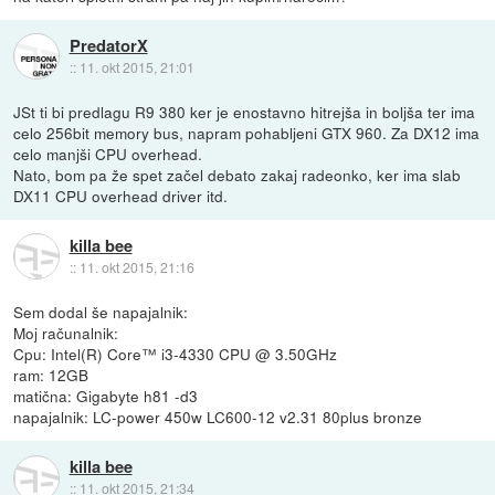
PredatorX
::
11. okt 2015, 21:01
JSt ti bi predlagu R9 380 ker je enostavno hitrejša in boljša ter ima
celo 256bit memory bus, napram pohabljeni GTX 960. Za DX12 ima
celo manjši CPU overhead.
Nato, bom pa že spet začel debato zakaj radeonko, ker ima slab
DX11 CPU overhead driver itd.
killa bee
::
11. okt 2015, 21:16
Sem dodal še napajalnik:
Moj računalnik:
Cpu: Intel(R) Core™ i3-4330 CPU @ 3.50GHz
ram: 12GB
matična: Gigabyte h81 -d3
napajalnik: LC-power 450w LC600-12 v2.31 80plus bronze
killa bee
::
11. okt 2015, 21:34