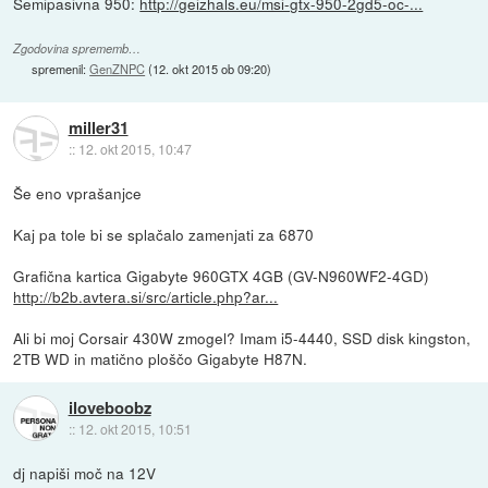
Semipasivna 950:
http://geizhals.eu/msi-gtx-950-2gd5-oc-...
Zgodovina sprememb…
spremenil:
GenZNPC
(
12. okt 2015 ob 09:20
)
miller31
::
12. okt 2015, 10:47
Še eno vprašanjce
Kaj pa tole bi se splačalo zamenjati za 6870
Grafična kartica Gigabyte 960GTX 4GB (GV-N960WF2-4GD)
http://b2b.avtera.si/src/article.php?ar...
Ali bi moj Corsair 430W zmogel? Imam i5-4440, SSD disk kingston,
2TB WD in matično ploščo Gigabyte H87N.
iloveboobz
::
12. okt 2015, 10:51
dj napiši moč na 12V