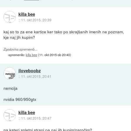
killa bee
::
11. okt 2015, 20:39
kaj so to za ene kartice ker tako po skrajšanih imenih ne poznam,
kje naj jih kupim?
Zgodovina sprememb…
spremenilo:
killa bee
(
11. okt 2015 ob 20:40
)
iloveboobz
::
11. okt 2015, 20:41
nemcija
nvidia 960/950gtx
killa bee
::
11. okt 2015, 20:47
na kateri spletni strani pa naj jih kupim/naročim?