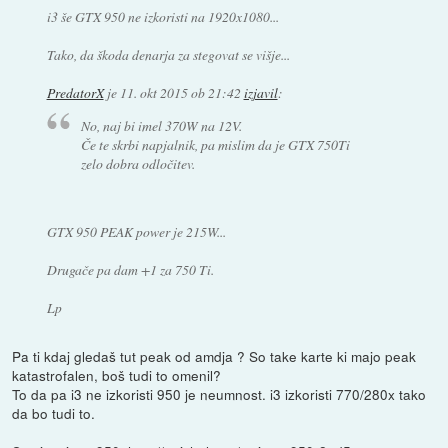
i3 še GTX 950 ne izkoristi na 1920x1080...
Tako, da škoda denarja za stegovat se višje...
PredatorX
je
11. okt 2015 ob 21:42
izjavil
:
No, naj bi imel 370W na 12V.
Če te skrbi napjalnik, pa mislim da je GTX 750Ti
zelo dobra odločitev.
GTX 950 PEAK power je 215W...
Drugače pa dam +1 za 750 Ti.
Lp
Pa ti kdaj gledaš tut peak od amdja ? So take karte ki majo peak
katastrofalen, boš tudi to omenil?
To da pa i3 ne izkoristi 950 je neumnost. i3 izkoristi 770/280x tako
da bo tudi to.