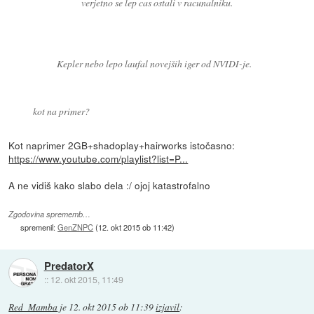
verjetno se lep cas ostali v racunalniku.
Kepler nebo lepo laufal novejših iger od NVIDI-je.
kot na primer?
Kot naprimer 2GB+shadoplay+hairworks istočasno:
https://www.youtube.com/playlist?list=P...
A ne vidiš kako slabo dela :/ ojoj katastrofalno
Zgodovina sprememb…
spremenil:
GenZNPC
(
12. okt 2015 ob 11:42
)
PredatorX
::
12. okt 2015, 11:49
Red_Mamba
je
12. okt 2015 ob 11:39
izjavil
: