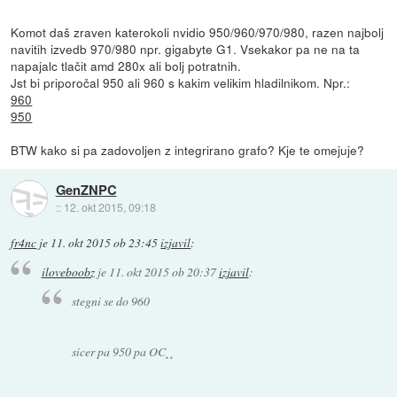
Komot daš zraven katerokoli nvidio 950/960/970/980, razen najbolj
navitih izvedb 970/980 npr. gigabyte G1. Vsekakor pa ne na ta
napajalc tlačit amd 280x ali bolj potratnih.
Jst bi priporočal 950 ali 960 s kakim velikim hladilnikom. Npr.:
960
950
BTW kako si pa zadovoljen z integrirano grafo? Kje te omejuje?
GenZNPC
::
12. okt 2015, 09:18
fr4nc
je
11. okt 2015 ob 23:45
izjavil
:
iloveboobz
je
11. okt 2015 ob 20:37
izjavil
:
stegni se do 960
sicer pa 950 pa OC¸¸