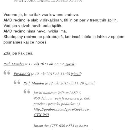
od GTX 750Ti oziroma od Radeon R7 370?
Vseeno je, to so itak vse low end zadeve.
AMD recimo je slab v dirkačinah, fifi in on par v trenutnih špilih.
Vodi pa v dveh novih beta špilih.
AMD recimo nima hevc, nvidia ima.
Shadoplay recimo ne potrebuješ, ker imaš intela in lahko z cpujem
posnameš kaj če hočeš.
Zdaj pa kak češ.
Red_Mamba
je
12. okt 2015 ob 11:39
izjavil
:
PredatorX
je
12. okt 2015 ob 11:38
izjavil
:
Red_Mamba
je
12. okt 2015 ob 11:29
izjavil
:
jaz bi namesto 960 vzel 680 :)
960 dela na vecji frekvenci a jo 680
poseka v pretoku podatkov ;)
http://gpuboss.com/gpus/GeForce-
GTX-960
...
Imam dve GTX 680 v SLI in bosta