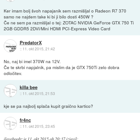
Ker imam bolj švoh napajanik sem razmišljal o Radeon R7 370
samo ne najdem take ki bi ji bilo dosti 450W ?
Če ne sem pa razmišljal o tej: ZOTAC NVIDIA GeForce GTX 750 Ti
2GB GDDR5 2DVI/Mini HDMI PCI-Express Video Card
PredatorX
::
11. okt 2015, 21:42
No, naj bi imel 370W na 12V.
Če te skrbi napjalnik, pa mislim da je GTX 750Ti zelo dobra
odločitev.
killa bee
::
11. okt 2015, 21:53
kje se pa najbolj splača kupit graično kartico?
fr4nc
::
11. okt 2015, 23:45
iloveboobz
je
11. okt 2015 ob 20:37
izjavil
: