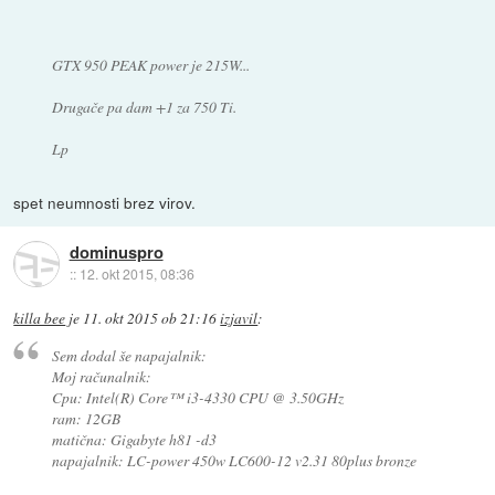
GTX 950 PEAK power je 215W...
Drugače pa dam +1 za 750 Ti.
Lp
spet neumnosti brez virov.
dominuspro
::
12. okt 2015, 08:36
killa bee
je
11. okt 2015 ob 21:16
izjavil
:
Sem dodal še napajalnik:
Moj računalnik:
Cpu: Intel(R) Core™ i3-4330 CPU @ 3.50GHz
ram: 12GB
matična: Gigabyte h81 -d3
napajalnik: LC-power 450w LC600-12 v2.31 80plus bronze