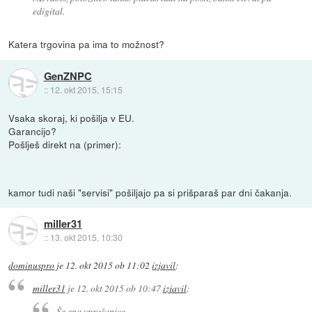
edigital.
Katera trgovina pa ima to možnost?
GenZNPC
::
12. okt 2015, 15:15
Vsaka skoraj, ki pošilja v EU.
Garancijo?
Pošlješ direkt na (primer):
kamor tudi naši "servisi" pošiljajo pa si prišparaš par dni čakanja.
miller31
::
13. okt 2015, 10:30
dominuspro
je
12. okt 2015 ob 11:02
izjavil
:
miller31
je
12. okt 2015 ob 10:47
izjavil
:
Še eno vprašanjce