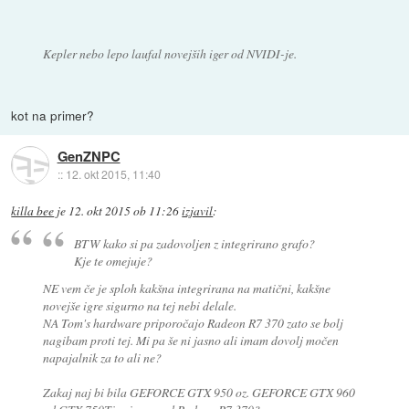
Kepler nebo lepo laufal novejših iger od NVIDI-je.
kot na primer?
GenZNPC
::
12. okt 2015, 11:40
killa bee
je
12. okt 2015 ob 11:26
izjavil
:
BTW kako si pa zadovoljen z integrirano grafo?
Kje te omejuje?
NE vem če je sploh kakšna integrirana na matični, kakšne
novejše igre sigurno na tej nebi delale.
NA Tom's hardware priporočajo Radeon R7 370 zato se bolj
nagibam proti tej. Mi pa še ni jasno ali imam dovolj močen
napajalnik za to ali ne?
Zakaj naj bi bila GEFORCE GTX 950 oz. GEFORCE GTX 960