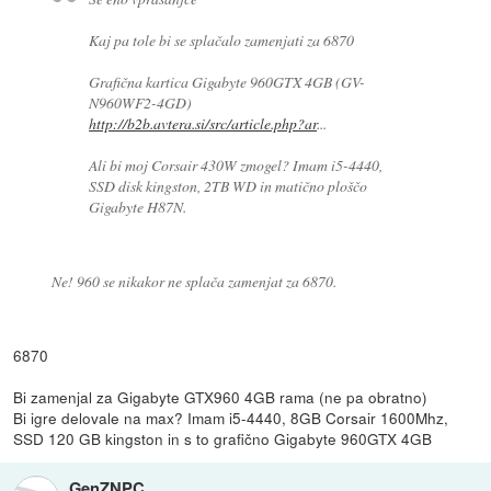
Kaj pa tole bi se splačalo zamenjati za 6870
Grafična kartica Gigabyte 960GTX 4GB (GV-
N960WF2-4GD)
http://b2b.avtera.si/src/article.php?ar
...
Ali bi moj Corsair 430W zmogel? Imam i5-4440,
SSD disk kingston, 2TB WD in matično ploščo
Gigabyte H87N.
Ne! 960 se nikakor ne splača zamenjat za 6870.
6870
Bi zamenjal za Gigabyte GTX960 4GB rama (ne pa obratno)
Bi igre delovale na max? Imam i5-4440, 8GB Corsair 1600Mhz,
SSD 120 GB kingston in s to grafično Gigabyte 960GTX 4GB
GenZNPC