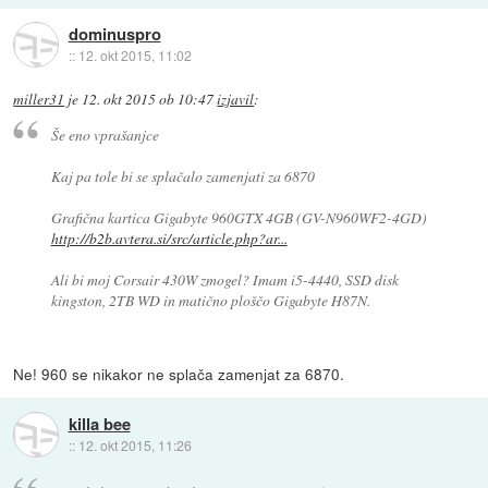
dominuspro
::
12. okt 2015, 11:02
miller31
je
12. okt 2015 ob 10:47
izjavil
:
Še eno vprašanjce
Kaj pa tole bi se splačalo zamenjati za 6870
Grafična kartica Gigabyte 960GTX 4GB (GV-N960WF2-4GD)
http://b2b.avtera.si/src/article.php?ar...
Ali bi moj Corsair 430W zmogel? Imam i5-4440, SSD disk
kingston, 2TB WD in matično ploščo Gigabyte H87N.
Ne! 960 se nikakor ne splača zamenjat za 6870.
killa bee
::
12. okt 2015, 11:26