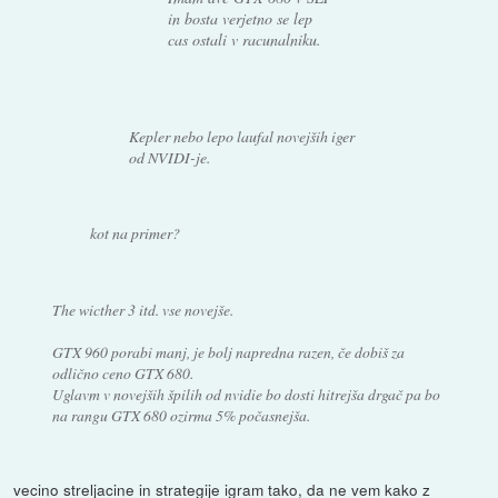
in bosta verjetno se lep
cas ostali v racunalniku.
Kepler nebo lepo laufal novejših iger
od NVIDI-je.
kot na primer?
The wicther 3 itd. vse novejše.
GTX 960 porabi manj, je bolj napredna razen, če dobiš za
odlično ceno GTX 680.
Uglavm v novejših špilih od nvidie bo dosti hitrejša drgač pa bo
na rangu GTX 680 ozirma 5% počasnejša.
vecino streljacine in strategije igram tako, da ne vem kako z