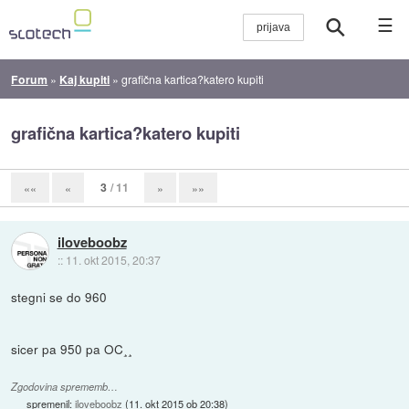
☰
Forum
»
Kaj kupiti
»
grafična kartica?katero kupiti
grafična kartica?katero kupiti
3
/ 11
««
«
»
»»
iloveboobz
::
11. okt 2015, 20:37
stegni se do 960
sicer pa 950 pa OC¸¸
Zgodovina sprememb…
spremenil:
iloveboobz
(
11. okt 2015 ob 20:38
)