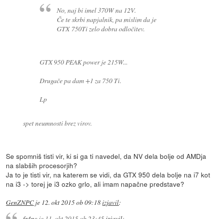
No, naj bi imel 370W na 12V.
Če te skrbi napjalnik, pa mislim da je
GTX 750Ti zelo dobra odločitev.
GTX 950 PEAK power je 215W...
Drugače pa dam +1 za 750 Ti.
Lp
spet neumnosti brez virov.
Se spomniš tisti vir, ki si ga ti navedel, da NV dela bolje od AMDja
na slabših procesorjih?
Ja to je tisti vir, na katerem se vidi, da GTX 950 dela bolje na i7 kot
na i3 -> torej je i3 ozko grlo, ali imam napačne predstave?
GenZNPC
je
12. okt 2015 ob 09:18
izjavil
:
fr4nc
je
11. okt 2015 ob 23:45
izjavil
: