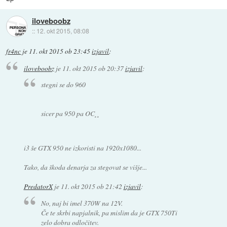
iloveboobz
::
12. okt 2015, 08:08
fr4nc
je
11. okt 2015 ob 23:45
izjavil
:
iloveboobz
je
11. okt 2015 ob 20:37
izjavil
:
stegni se do 960
sicer pa 950 pa OC¸¸
i3 še GTX 950 ne izkoristi na 1920x1080...
Tako, da škoda denarja za stegovat se višje...
PredatorX
je
11. okt 2015 ob 21:42
izjavil
:
No, naj bi imel 370W na 12V.
Če te skrbi napjalnik, pa mislim da je GTX 750Ti
zelo dobra odločitev.