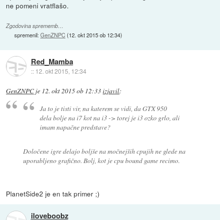
ne pomeni vratflašo.
Zgodovina sprememb…
spremenil:
GenZNPC
(
12. okt 2015 ob 12:34
)
Red_Mamba
::
12. okt 2015, 12:34
GenZNPC
je
12. okt 2015 ob 12:33
izjavil
:
Ja to je tisti vir, na katerem se vidi, da GTX 950
dela bolje na i7 kot na i3 -> torej je i3 ozko grlo, ali
imam napačne predstave?
Določene igre delajo boljše na močnejših cpujih ne glede na
uporabljeno grafično. Bolj, kot je cpu bound game recimo.
PlanetSide2 je en tak primer ;)
iloveboobz