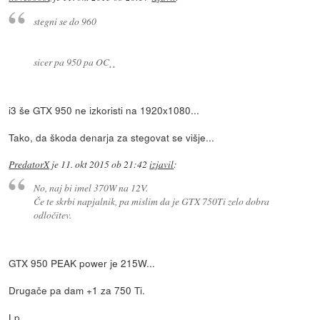
stegni se do 960
sicer pa 950 pa OC¸¸
i3 še GTX 950 ne izkoristi na 1920x1080...
Tako, da škoda denarja za stegovat se višje...
PredatorX
je
11. okt 2015 ob 21:42
izjavil
:
No, naj bi imel 370W na 12V.
Če te skrbi napjalnik, pa mislim da je GTX 750Ti zelo dobra
odločitev.
GTX 950 PEAK power je 215W...
Drugače pa dam +1 za 750 Ti.
Lp