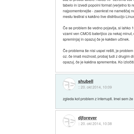
tabelo in izvedi popolni format (verjetno to
najpomembnejše - zaenkrat ne nameščaj nobe
mestu testiral s kakšno live distribucijo Linu
Če se problem še vedno pojavlja, si lahko 
vzami ven CMOS baterijico za nekaj minut, 
spreminjaj in opazuj če je kakšen učinek.
Če problema še nisi uspel rešiti, je probl
oz. če imaš možnost, probaj tudi z drugim d
opazuj, če je kakšna sprememba. Ko izločiš 
shubell
::
20. okt 2014, 10:09
zgleda kot problem z interrupti. Imel sem že 2
djforever
::
20. okt 2014, 10:38