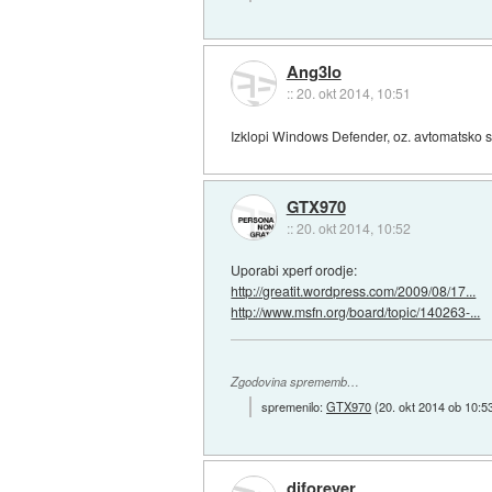
Ang3lo
::
20. okt 2014, 10:51
Izklopi Windows Defender, oz. avtomatsko s
GTX970
::
20. okt 2014, 10:52
Uporabi xperf orodje:
http://greatit.wordpress.com/2009/08/17...
http://www.msfn.org/board/topic/140263-...
Zgodovina sprememb…
spremenilo:
GTX970
(
20. okt 2014 ob 10:5
djforever