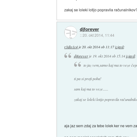
zakaj se loleki lotijo popravila računalnikov
djforever
::
20. okt 2014, 11:44
r3dkv1c4
je
20. okt 2014 ob 11:17
izjavil
:
djforever
je
19. okt 2014 ob 15:14
izjavil
:
to jaz vem,samo kaj ma to veze čep
ti pa si profi poba!
sam kaj ma to veze......
zakaj se loleki lotijo popravila računalni
aja jaz sem zdaj za tebe lolek ker ne vem 