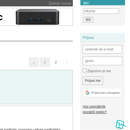
Išči:
Zadnje novice
Prijava
2
»
«
1
Zapomni si me
nov uporabnik
pozabili geslo?
e particije, ponovno ustvari particijsko