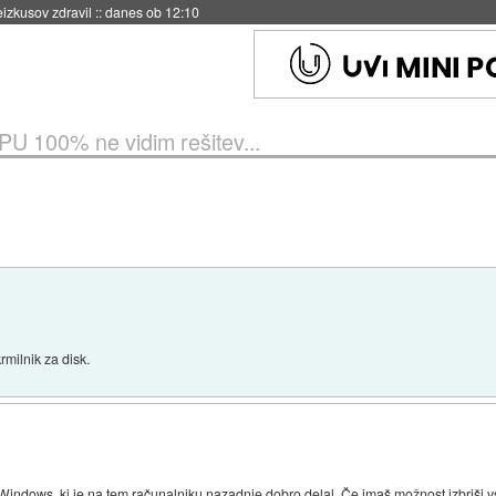
naslednji dve leti
::
danes ob 11:37
PU 100% ne vidim rešitev...
rmilnik za disk.
i Windows, ki je na tem računalniku nazadnje dobro delal. Če imaš možnost izbriši vs