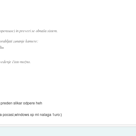
 opensuse) in preveri se obnaša sistem.
orabljati zunanje kamere:
...
vedenje čisto možno.
a preden slikar odpere heh
la pocasi,windows xp mi nalaga 1uro:)