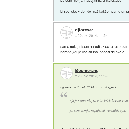
pa sem menjal napajalnik,ram,disk,cpu,
bi rad tebe videl, če maš kakšen pameten 
djforever
::
20. okt 2014, 11:54
samo nekaj nisem naredil, z pci-e reže sem vze
narobe,ker je vse skupaj počasi delovalo
Boomerang
::
20. okt 2014, 11:58
djforever
je
20. okt 2014 ob 11:44
izjavil
:
aja jaz sem zdaj za tebe lolek ker ne vem
pa sem menjal napajalnik,ram,disk,cpu,