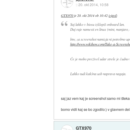
::
20. okt 2014, 10:58
GTX970
je
20. okt 2014 ob 10:42
izjavil
:
Saj lahko v biosu izklopiš onboard lan.
Daj raje namesti en linux (mint, manjaro,
btw, za screenshot namizja ni potrebno up
http://www.wikihow.com/Take-a-Screensho
Če je mobo preživel udar strele je čudno 
Lahko tudi kakšna usb naprava nagaja.
saj jaz vem kaj je screenshot samo mi štek
bomo vidli kaj se bo zgodilo:) v glavnem de
GTX970