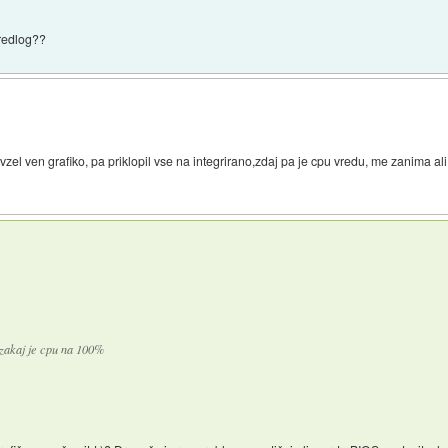
predlog??
l ven grafiko, pa priklopil vse na integrirano,zdaj pa je cpu vredu, me zanima ali so 
 zakaj je cpu na 100%