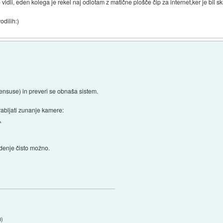
dli, eden kolega je rekel naj odlotam z matične plošče čip za internet,ker je bil sku
odilih:)
pensuse) in preveri se obnaša sistem.
rabljati zunanje kamere:
.
edenje čisto možno.
0
)