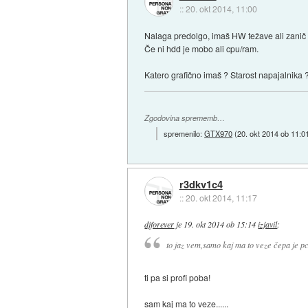
::
20. okt 2014, 11:00
Nalaga predolgo, imaš HW težave ali zanič
Če ni hdd je mobo ali cpu/ram.
Katero grafično imaš ? Starost napajalnika 
Zgodovina sprememb…
spremenilo:
GTX970
(
20. okt 2014 ob 11:0
r3dkv1c4
::
20. okt 2014, 11:17
djforever
je
19. okt 2014 ob 15:14
izjavil
:
to jaz vem,samo kaj ma to veze čepa je pc
ti pa si profi poba!
sam kaj ma to veze......