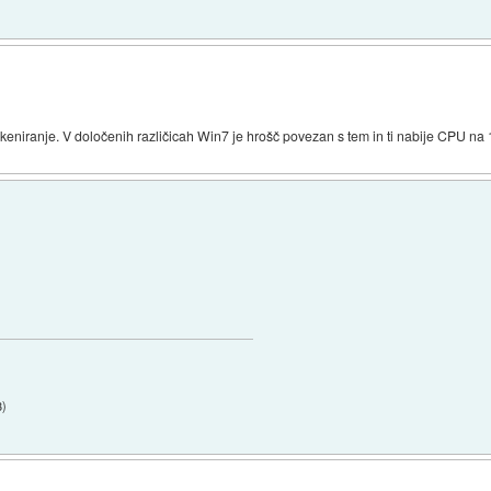
keniranje. V določenih različicah Win7 je hrošč povezan s tem in ti nabije CPU na
3
)