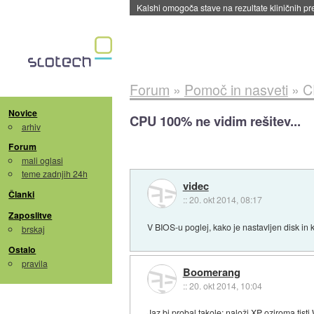
Sandisk že prodal več kot polovico SSD-jev za 
Forum
»
Pomoč in nasveti
»
C
Novice
CPU 100% ne vidim rešitev...
arhiv
Forum
mali oglasi
teme zadnjih 24h
videc
Članki
::
20. okt 2014, 08:17
Zaposlitve
V BIOS-u poglej, kako je nastavljen disk in k
brskaj
Ostalo
pravila
Boomerang
::
20. okt 2014, 10:04
Jaz bi probal takole: naloži XP oziroma tist