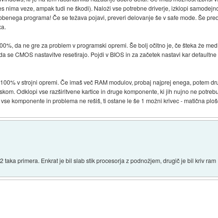
 res nima veze, ampak tudi ne škodi). Naloži vse potrebne driverje, izklopi samodejn
nega programa! Če se težava pojavi, preveri delovanje še v safe mode. Še preden
xa.
100%, da ne gre za problem v programski opremi. Še bolj očitno je, če šteka že m
da se CMOS nastavitve resetirajo. Pojdi v BIOS in za začetek nastavi kar defaultn
em 100% v strojni opremi. Če imaš več RAM modulov, probaj najprej enega, potem dr
iskom. Odklopi vse razširitvene kartice in druge komponente, ki jih nujno ne potreb
vse komponente in problema ne rešiš, ti ostane le še 1 možni krivec - matična ploš
 taka primera. Enkrat je bil slab stik procesorja z podnožjem, drugič je bil kriv ram 