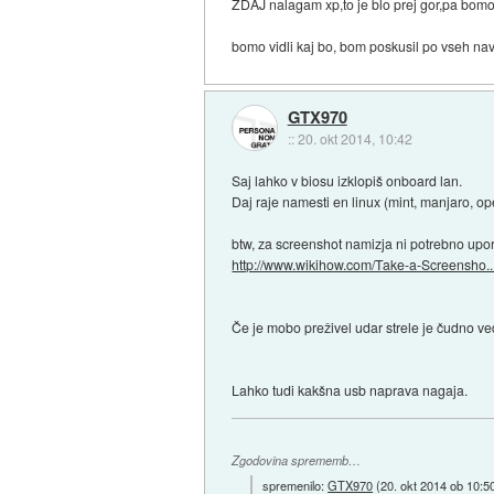
ZDAJ nalagam xp,to je blo prej gor,pa bomo vi
bomo vidli kaj bo, bom poskusil po vseh nav
GTX970
::
20. okt 2014, 10:42
Saj lahko v biosu izklopiš onboard lan.
Daj raje namesti en linux (mint, manjaro, o
btw, za screenshot namizja ni potrebno upo
http://www.wikihow.com/Take-a-Screensho..
Če je mobo preživel udar strele je čudno v
Lahko tudi kakšna usb naprava nagaja.
Zgodovina sprememb…
spremenilo:
GTX970
(
20. okt 2014 ob 10:5