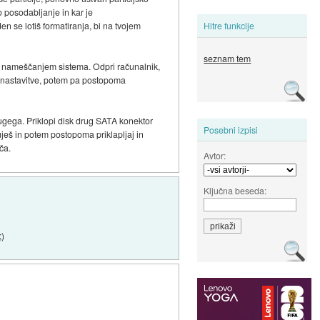
o posodabljanje in kar je
 se lotiš formatiranja, bi na tvojem
Hitre funkcije
seznam tem
ed nameščanjem sistema. Odpri računalnik,
e nastavitve, potem pa postopoma
ugega. Priklopi disk drug SATA konektor
Posebni izpisi
uješ in potem postopoma priklapljaj in
ča.
Avtor:
Ključna beseda:
;)