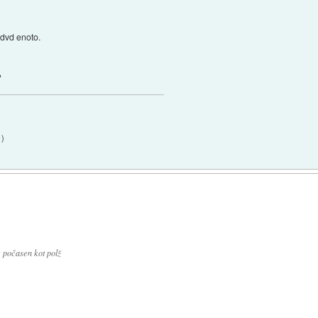
 dvd enoto.
?
1
)
 počasen kot polž