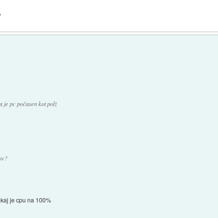
?
a je pc počasen kot polž
kov?
zakaj je cpu na 100%