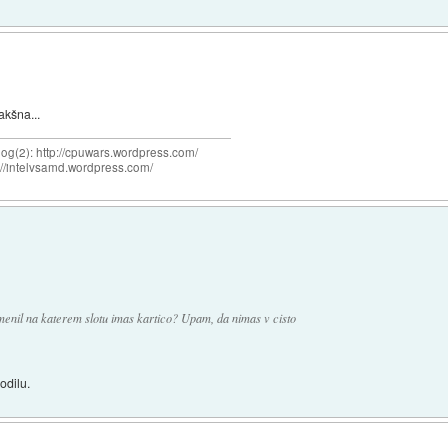
akšna...
og(2): http://cpuwars.wordpress.com/
ttp://intelvsamd.wordpress.com/
omenil na katerem slotu imas kartico? Upam, da nimas v cisto
vodilu.