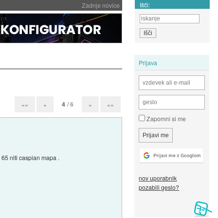
Išči:
Zadnje novice
Prijava
4
/ 6
««
«
»
»»
Zapomni si me
 65 niti caspian mapa .
nov uporabnik
pozabili geslo?