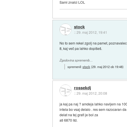
Sami znalci LOL
stock
::
29. maj 2012, 19:41
No to sem rekel zgolj na pamet, poznavalec 
8, kaj več pa lahko dopišeš.
Zgodovina sprememb…
spremenil:
stock
(
29. maj 2012 ob 19:48
)
rossekdj
::
29. maj 2012, 20:08
ja kaj pa naj ? amdeja lahko navijem na 10
intela bo vsaj delalo . res sem razocaran 
delat na tej grafi je bol za
ati 6870 itd.