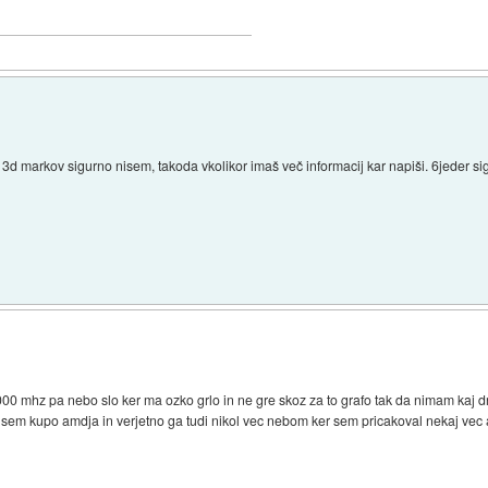
3d markov sigurno nisem, takoda vkolikor imaš več informacij kar napiši. 6jeder sig
000 mhz pa nebo slo ker ma ozko grlo in ne gre skoz za to grafo tak da nimam kaj
da sem kupo amdja in verjetno ga tudi nikol vec nebom ker sem pricakoval nekaj 