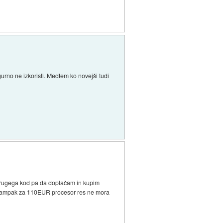
urno ne izkoristi. Medtem ko novejši tudi
 drugega kod pa da doplačam in kupim
vec ampak za 110EUR procesor res ne mora