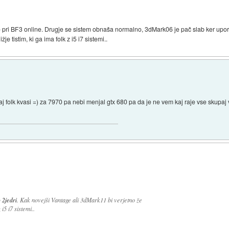
 pri BF3 online. Drugje se sistem obnaša normalno, 3dMark06 je pač slab ker upor
e tistim, ki ga ima folk z i5 i7 sistemi..
aj folk kvasi =) za 7970 pa nebi menjal gtx 680 pa da je ne vem kaj raje vse skupaj
 2jedri
. Kak novejši Vantage ali 3dMark11 bi verjetno že
 i5 i7 sistemi..