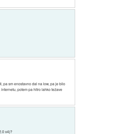
l, pa sm enostavno dal na low, pa je bilo
 internetu, potem pa hitro lahko težave
2.0 x4)?