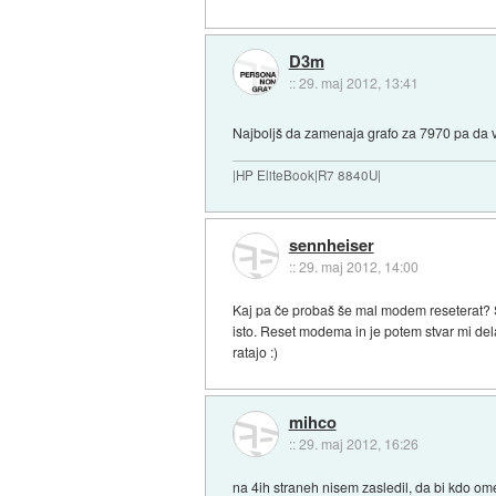
D3m
::
29. maj 2012, 13:41
Najboljš da zamenaja grafo za 7970 pa da v
|HP EliteBook|R7 8840U|
sennheiser
::
29. maj 2012, 14:00
Kaj pa če probaš še mal modem reseterat? Sa
isto. Reset modema in je potem stvar mi del
ratajo :)
mihco
::
29. maj 2012, 16:26
na 4ih straneh nisem zasledil, da bi kdo o