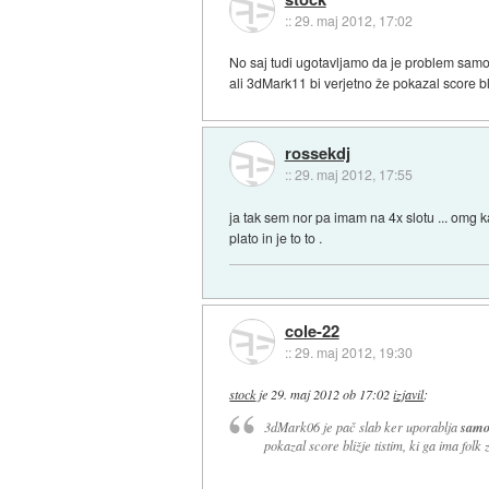
::
29. maj 2012, 17:02
No saj tudi ugotavljamo da je problem samo
ali 3dMark11 bi verjetno že pokazal score bližj
rossekdj
::
29. maj 2012, 17:55
ja tak sem nor pa imam na 4x slotu ... omg k
plato in je to to .
cole-22
::
29. maj 2012, 19:30
stock
je
29. maj 2012 ob 17:02
izjavil
:
3dMark06 je pač slab ker uporablja
samo
pokazal score bližje tistim, ki ga ima folk z