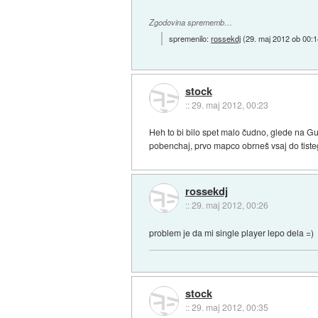
Zgodovina sprememb…
spremenilo:
rossekdj
(
29. maj 2012 ob 00:
stock
::
29. maj 2012, 00:23
Heh to bi bilo spet malo čudno, glede na Gur
pobenchaj, prvo mapco obrneš vsaj do tisteg
rossekdj
::
29. maj 2012, 00:26
problem je da mi single player lepo dela =)
stock
::
29. maj 2012, 00:35