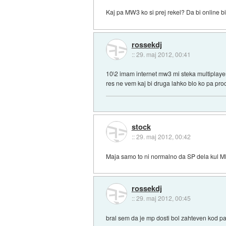
Kaj pa MW3 ko si prej rekel? Da bi online b
rossekdj
::
29. maj 2012, 00:41
10\2 imam internet mw3 mi steka multiplayer
res ne vem kaj bi druga lahko blo ko pa pro
stock
::
29. maj 2012, 00:42
Maja samo to ni normalno da SP dela kul MP
rossekdj
::
29. maj 2012, 00:45
bral sem da je mp dosti bol zahteven kod pa