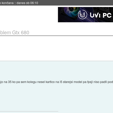
s ob 06:09
blem Gtx 680
jo na 35 ko pa sem kolegu nesel kartico na i5 starejsi model pa fpsji niso padli pod