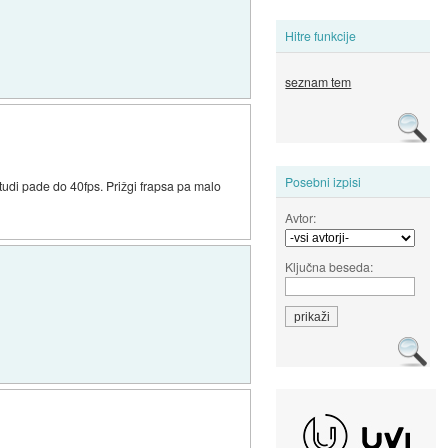
Hitre funkcije
seznam tem
Posebni izpisi
 tudi pade do 40fps. Prižgi frapsa pa malo
Avtor:
Ključna beseda: