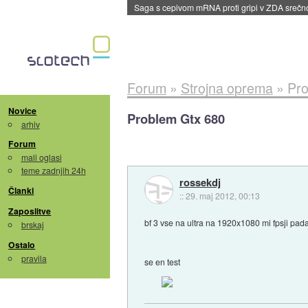
dane
Forum
»
Strojna oprema
»
Pro
Novice
Problem Gtx 680
arhiv
Forum
mali oglasi
teme zadnjih 24h
rossekdj
Članki
::
29. maj 2012, 00:13
Zaposlitve
bf 3 vse na ultra na 1920x1080 mi fpsji pada
brskaj
Ostalo
pravila
se en test