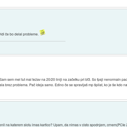
idi če bo delal probleme.
m sem mel tut mal težav na 20/20 liniji na začetku pri bf3. So fpsji nenormaln pad
ala brez problema. Pač ideja samo. Edino če se spravljaš mp špilat, ko je še kdo na
menil na katerem slotu imas kartico? Upam, da nimas v cisto spodnjem, crnem(PCIe 