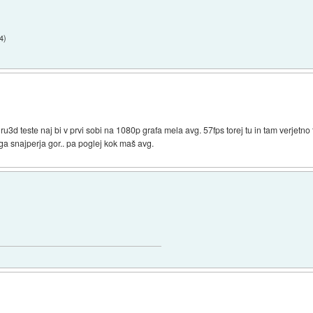
14
)
u3d teste naj bi v prvi sobi na 1080p grafa mela avg. 57fps torej tu in tam verjetno
a snajperja gor.. pa poglej kok maš avg.