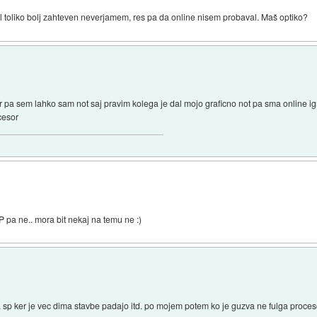
il toliko bolj zahteven neverjamem, res pa da online nisem probaval. Maš optiko?
 pa sem lahko sam not saj pravim kolega je dal mojo graficno not pa sma online igra
cesor
 pa ne.. mora bit nekaj na temu ne :)
 sp ker je vec dima stavbe padajo itd. po mojem potem ko je guzva ne fulga proces