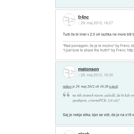
fr4nc
::
29. maj 2012, 16:27
Tudi če bi imel v 2.0 x4 razlika ne more biti t
"Rad pomagam, če je le možno" by Fr4nc; bl
"I just love to share the truth!!" by Fr4nc; h
matonson
::
29. maj 2012, 16:30
mihco
je
29. maj 2012 ob 16:26
izjavil
:
na 4ih straneh nisem zasledil, da bi kdo 
spodnjem, crnem(PCIe 2.0 x4)?
Saj je nekje slika, kjer se vidi, da je na x16 
stock